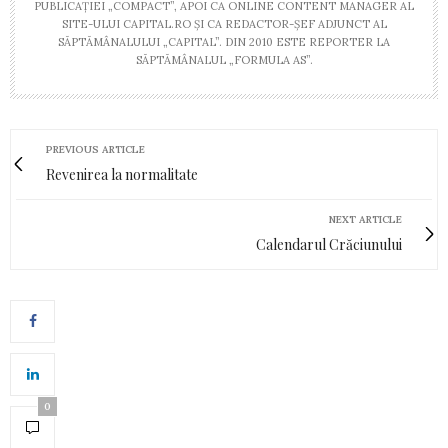
PUBLICAŢIEI „COMPACT”, APOI CA ONLINE CONTENT MANAGER AL
SITE-ULUI CAPITAL.RO ŞI CA REDACTOR-ŞEF ADJUNCT AL
SĂPTĂMÂNALULUI „CAPITAL”. DIN 2010 ESTE REPORTER LA
SĂPTĂMÂNALUL „FORMULA AS”.
PREVIOUS ARTICLE
Revenirea la normalitate
NEXT ARTICLE
Calendarul Crăciunului
0