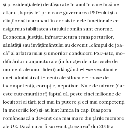
și prezi­den­ția­lele) desfășurate în anul în care încă ne
aflăm. „Is­pră­vile” prin care guverna­rea PSD-ului și a
aliaților săi a arun­cat în aer sistemele funcționale ce
asigurau stabili­tatea statului român sunt enorme.
Economia, justiția, infrastructura transporturilor,
sănătății sau învă­ță­mân­tului au devenit „câmpul de joa­
că” al arbitrariului și umorilor conducerii PSD-iste, mo­
dificărilor conjunc­turale (în funcție de interesele de
moment ale unor lideri) adăugându-li-se vexațiunile
unei ad­ministrații – centrale și locale – roase de
incompetență, co­rupție, nepotism. Nu e de mirare (dar
este cutre­mu­rător!) faptul că, peste cinci milioane de
locuitori ai țării (cei mai în putere și cei mai competenți
în meseriile lor) și-au luat lumea în cap. Diaspora
românească a devenit cea mai mare din țările membre
ale UE. Dacă nu ar fi survenit „trezirea” din 2019 a