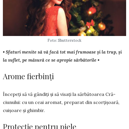
Foto: Shutterstock
• Sfaturi menite să vă facă tot mai frumoase și la trup, și
la suflet, pe măsură ce se apropie sărbătorile •
Arome fierbinți
Începeți să vă gândiți și să visați la sărbătoarea Cră­
ciunului: cu un ceai aromat, pre­pa­rat din scorți­șoară,
cui­șoare și ghimbir.
Protecție pentru piele