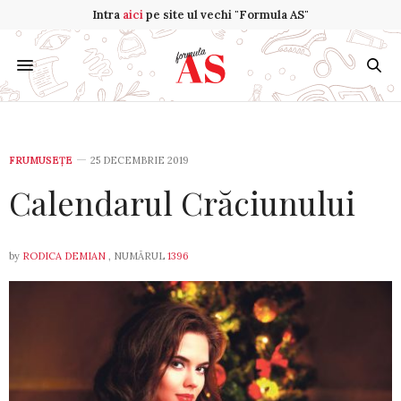
Intra
aici
pe site ul vechi "Formula AS"
FRUMUSEȚE
25 DECEMBRIE 2019
Calendarul Crăciunului
by
RODICA DEMIAN
, NUMĂRUL
1396