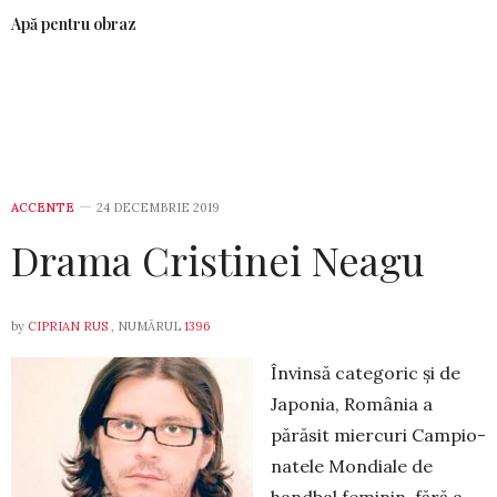
Apă pentru obraz
ACCENTE
24 DECEMBRIE 2019
Drama Cristinei Neagu
by
CIPRIAN RUS
, NUMĂRUL
1396
Învinsă categoric și de
Japonia, Ro­mânia a
părăsit miercuri Campio­
na­tele Mondiale de
handbal feminin, fără a