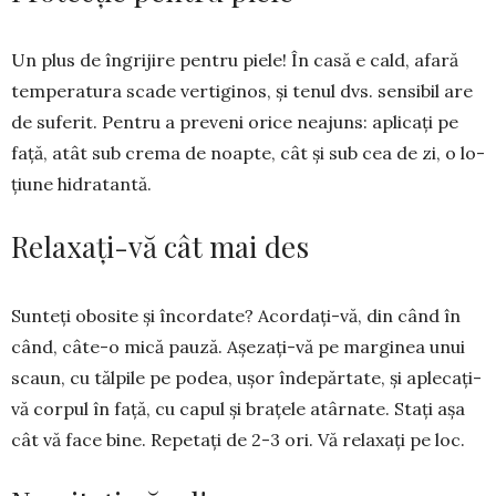
Un plus de îngrijire pentru piele! În casă e cald, afară
tem­peratura sca­de vertiginos, și tenul dvs. sensibil are
de suferit. Pentru a preveni orice nea­juns: aplicați pe
față, atât sub crema de noapte, cât și sub cea de zi, o lo­
țiune hidratantă.
Relaxați-vă cât mai des
Sunteți obosite și încordate? A­cor­­dați-vă, din când în
când, câte-o mică pa­u­ză. Așezați-vă pe marginea u­nui
scaun, cu tălpile pe podea, ușor înde­păr­tate, și aple­cați-
vă corpul în față, cu ca­pul și brațele atârnate. Stați așa
cât vă face bine. Repetați de 2-3 ori. Vă relaxați pe loc.