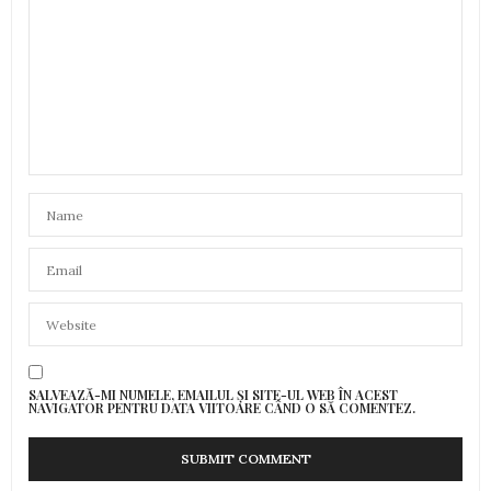
SALVEAZĂ-MI NUMELE, EMAILUL ȘI SITE-UL WEB ÎN ACEST
NAVIGATOR PENTRU DATA VIITOARE CÂND O SĂ COMENTEZ.