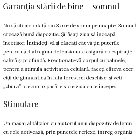
Garanția stării de bine – somnul
Nu săriți niciodată din 8 ore de somn pe noapte. Somnul
creează bu­nă dispoziție. Și lăsați ziua să înceapă
încetișor. Întindeți-vă și căscați cât vă țin puterile,
pentru că diafragma de­tensionată asigură o respirație
calmă și profundă. Frecționați-vă corpul cu palmele,
pentru a stimula acti­vitatea celu­lară, faceți câteva exer­
ciții de gim­­nastică în fața ferestrei des­chi­se, și veți
„zbura” precum o pasăre spre ziua care începe.
Stimulare
Un masaj al tălpilor cu aju­to­rul unui dispo­zi­tiv de lemn
cu ro­le acti­vează, prin punc­tele reflexe, întreg or­ganis­