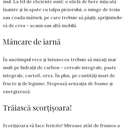
mul. La fel de efi­ciente sunt: o sticlă de bere mișcată
înainte și în spate cu talpa piciorului, o minge de tenis
sau coada măturii, pe ca­re tre­buie să pășiți, sprijinindu-
vă de ceva – scaun sau altă mobilă.
Mâncare de iarnă
În anotimpul rece și întunecos trebuie să mizați mai
mult pe hidrații de carbon – cereale inte­grale, paste
integrale, cartofi, orez. În plus, pe can­tități mari de
fructe și de legume. Stopează sen­zația de foame și
ener­gizează.
Trăiască scorțișoara!
Scorțișoara vă fa­ce fericite! Mi­roase atât de fru­mos a