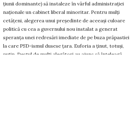
țiunii domi­nante) să instaleze în vârful administrației
naționale un cabinet liberal minoritar. Pentru mulți
cetățeni, alegerea unui președinte de aceeași culoare
po­litică cu cea a guvernului nou instalat a generat
speranța unei redresări imediate de pe buza prăpastiei
la care PSD-ismul dusese țara. Euforia a ținut, totuși,
puțin. Destul de mulți ale­gători au ajuns să înțeleagă
faptul că, dacă dărâmarea PSD-ului de la putere s-a
petrecut re­lativ ușor, eliminarea „moștenirii” lui este
infinit mai grea. PSD-ul a modificat profund legislația
ro­mânească, mergând de la mutilarea (interesată) a
Jus­tiției, până la reducerea la minim a atribuțiilor prezi­
den­țiale (deși șeful statului are legiti­mi­tatea votului
direct, acordat de ce­tățeni). Liderii PSD au „ocupat”, în
forță, ma­joritatea instituțiilor statului (în frunte cu CCR)
și au schimbat raporturile dintre ele, dis­trugând