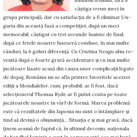
câș­tiga vreun meci în
grupa principală, dar cu satisfacția de a fi eliminat Un­
garia din această fază a com­pe­tiției, după un meci
memorabil, câștigat cu trei secunde îna­inte de fi­nal,
după ce fetele noastre fuseseră con­duse, în mai multe
rân­duri, la 6 goluri dife­ren­ță. Cu Cristina Neagu abia re­
ve­nită după o foarte gravă accidentare și cu mai multe
jucătoare lăsate acasă din cauza unor complicații legate
de dopaj, Româ­nia nu se afla printre favoritele aces­tei
ediții a Mondialelor, cum, pro­babil, ar fi fost, dacă
selecționerul Thomas Ryde ar fi putut conta pe toate
jucătoarele noastre în vârf de formă. Marea problemă
este că re­zultatele din Japonia nu sunt o întâm­plare și
tind să devină o obișnuință… Situația e și mai gravă, dacă
ținem seamă de faptul că, în ultimul deceniu, națio­na­la
de handbal fe­minin a avut în com­po­nență cea mai bună