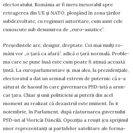
electoratului, România ar fi mers inexorabil spre
retragerea din UE și NATO, plon­jând în zona țărilor
subdezvoltate, cu regimuri autoritare, cum sunt cele
cunoscute sub denumirea de „euro-asia­tice”.
Președintele are, desigur, dreptate. Cei mai mulți ro­
mâni vor „o țară ca afară”, adică o țară normală. Pro­ble­­
ma care se pune însă este cum poate fi atinsă aceas­tă
țintă. La europarlamentare și, mai ales, la pre­zi­dențiale,
electoratul a dat un semnal extrem de puternic că s-a
săturat de haosul în care guvernarea PSD-istă a arun­
cat țara. Chiar și unii politicieni ai puterii din acel
moment au realizat că dezastrul este iminent. În 4
noiembrie, în Par­­lament, după răsturnarea guvernului
PSD-ist al Vioricăi Dăncilă, Opoziția a reușit (cu spri­jinul
unor reprezentanți ai partidelor satelitare ale forma­