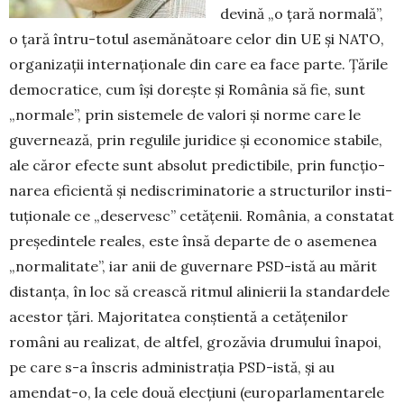
devină „o țară normală”,
o țară în­tru-totul asemănătoare celor din UE și NATO,
or­ga­nizații internaționale din care ea face parte. Țările
de­mocratice, cum își dorește și România să fie, sunt
„nor­male”, prin sistemele de valori și norme care le
guver­nea­ză, prin regulile juridice și economice stabile,
ale căror efecte sunt absolut predictibile, prin funcțio­
narea eficientă și nediscriminatorie a structurilor insti­
tu­ționale ce „deservesc” cetățenii. România, a constatat
pre­ședin­tele reales, este însă departe de o asemenea
„nor­malitate”, iar anii de guvernare PSD-istă au mărit
dis­tanța, în loc să crească ritmul alinierii la standardele
acestor țări. Ma­jo­ritatea conștientă a cetățenilor
români au realizat, de alt­fel, grozăvia drumului înapoi,
pe care s-a înscris adminis­trația PSD-istă, și au
amendat-o, la cele două elecțiuni (europarlamentarele