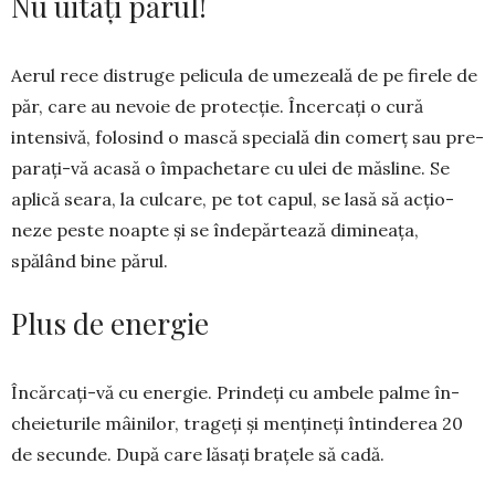
Nu uitați părul!
Aerul rece dis­truge pelicula de umezeală de pe fi­rele de
păr, care au nevoie de protec­ție. Încercați o cură
intensivă, folo­sind o mas­că specială din comerț sau pre­
parați-vă acasă o împachetare cu ulei de măsline. Se
aplică seara, la cul­care, pe tot capul, se lasă să acțio­
neze peste noapte și se în­depărtează dimineața,
spălând bine părul.
Plus de energie
Încărcați-vă cu e­nergie. Prin­deți cu ambele palme în­
che­ie­tu­rile mâi­ni­lor, tra­geți și men­țineți întin­de­rea 20
de secunde. După care lăsați brațele să cadă.