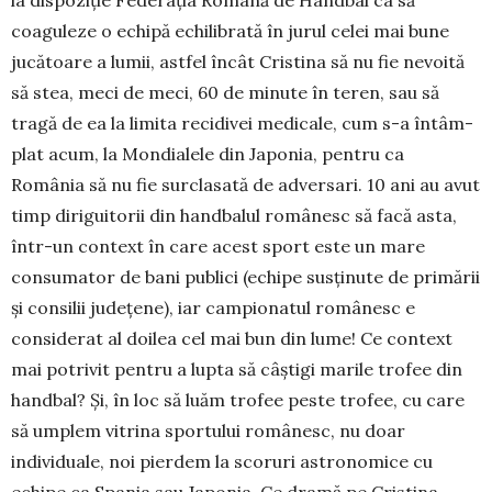
coaguleze o echipă echilibrată în jurul celei mai bune
jucătoare a lumii, astfel încât Cristina să nu fie nevoită
să stea, meci de meci, 60 de minute în teren, sau să
tragă de ea la limita recidivei medicale, cum s-a în­tâm­
plat acum, la Mondialele din Japo­nia, pentru ca
România să nu fie surcla­sată de adversari. 10 ani au avut
timp diri­gui­torii din handbalul românesc să facă asta,
într-un context în care acest sport este un mare
consumator de bani publici (echipe susținute de primării
și consilii județene), iar campionatul ro­mâ­nesc e
considerat al doilea cel mai bun din lume! Ce context
mai potrivit pentru a lupta să câștigi marile trofee din
handbal? Și, în loc să luăm trofee peste trofee, cu care
să um­plem vitrina sportului românesc, nu doar
individuale, noi pierdem la scoruri astro­nomice cu
echipe ca Spania sau Ja­ponia. Ce dramă pe Cristina