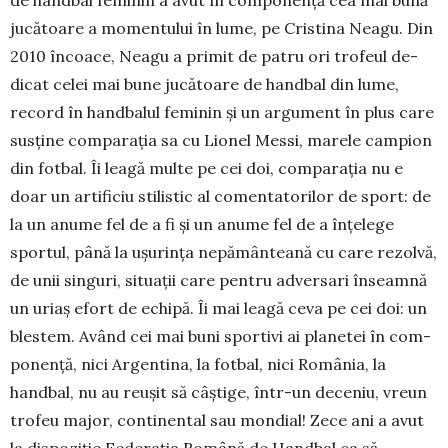
jucătoare a momen­tului în lume, pe Cristina Neagu. Din
2010 încoace, Neagu a primit de patru ori trofeul de­
dicat celei mai bune ju­că­toa­re de hand­bal din lume,
record în hand­balul femi­nin și un argument în plus care
susține comparația sa cu Lionel Messi, marele campion
din fotbal. Îi lea­gă multe pe cei doi, comparația nu e
doar un artificiu stilistic al comentatorilor de sport: de
la un anume fel de a fi și un anu­me fel de a înțelege
sportul, până la ușurința ne­pă­mânteană cu care rezolvă,
de unii sin­guri, situații care pentru adversari în­seam­nă
un uriaș efort de echipă. Îi mai leagă ceva pe cei doi: un
blestem. Având cei mai buni sportivi ai planetei în com­
ponență, nici Argentina, la fotbal, nici România, la
handbal, nu au reușit să câș­tige, într-un deceniu, vreun
trofeu ma­jor, continental sau mondial! Zece ani a avut
la dispoziție Federația Româ­nă de Handbal ca să