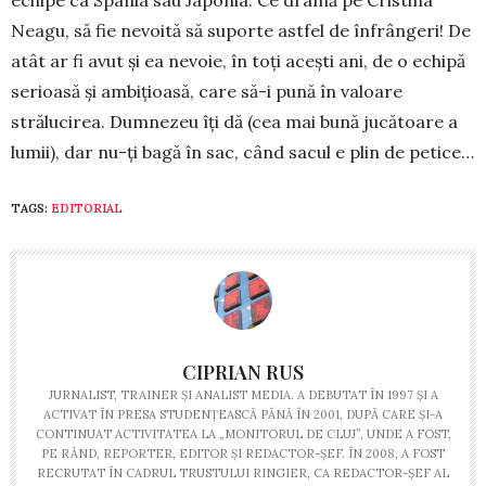
Neagu, să fie ne­voită să su­porte astfel de înfrân­geri! De
atât ar fi avut și ea nevoie, în toți acești ani, de o echipă
serioasă și ambițioasă, care să-i pună în valoare
strălucirea. Dum­nezeu îți dă (cea mai bună jucătoare a
lumii), dar nu-ți bagă în sac, când sacul e plin de petice…
TAGS:
EDITORIAL
CIPRIAN RUS
JURNALIST, TRAINER ŞI ANALIST MEDIA. A DEBUTAT ÎN 1997 ŞI A
ACTIVAT ÎN PRESA STUDENŢEASCĂ PÂNĂ ÎN 2001, DUPĂ CARE ŞI-A
CONTINUAT ACTIVITATEA LA „MONITORUL DE CLUJ”, UNDE A FOST,
PE RÂND, REPORTER, EDITOR ŞI REDACTOR-ŞEF. ÎN 2008, A FOST
RECRUTAT ÎN CADRUL TRUSTULUI RINGIER, CA REDACTOR-ŞEF AL