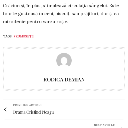
Cră­ciun și, în plus, stimu­lează circu­lația sân­gelui. Este
foar­te gus­toasă în ceai, bis­cuiți sau prăjituri, dar și ca
miro­de­nie pen­tru varza roșie.
TAGS:
FRUMUSEȚE
RODICA DEMIAN
PREVIOUS ARTICLE
Drama Cristinei Neagu
NEXT ARTICLE