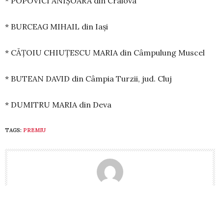
* POPOVICI ANIȘOARA din Craiova
* BURCEAG MIHAIL din Iași
* CĂȚOIU CHIUȚESCU MARIA din Câmpulung Muscel
* BUTEAN DAVID din Câmpia Turzii, jud. Cluj
* DUMITRU MARIA din Deva
TAGS:
PREMIU
FORMULA AS REDACȚIA