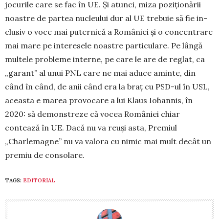
jocurile care se fac în UE. Și atunci, mi­za poziționării
noastre de par­tea nucle­u­lui dur al UE trebuie să fie in­
clusiv o vo­ce mai puternică a României și o con­cen­trare
mai mare pe interesele noas­tre particulare. Pe lângă
multele probleme in­terne, pe care le are de reglat, ca
„ga­rant” al unui PNL care ne mai aduce amin­te, din
când în când, de anii când era la braț cu PSD-ul în USL,
aceas­ta e ma­rea provocare a lui Klaus Io­hannis, în
2020: să demonstreze că vocea României chiar
contează în UE. Dacă nu va reuși asta, Premiul
„Charlemagne” nu va va­lora cu nimic mai mult decât un
premiu de consolare.
TAGS:
EDITORIAL