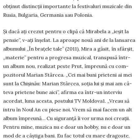
obţinut distincţii im­portante la fes­tivaluri muzi­cale din
Rusia, Bulgaria, Germa­nia sau Polonia.
Şi dacă aţi crezut pentru o clipă că Mirabela a „ieşit la
pensie”, v-aţi înşelat. La aproape nouă ani de la lansarea
albumului „În brațele tale” (2011), Mira a găsit, în sfârşit,
„materie” pentru a progresa muzical, transpusă într-
un album nou, realizat peste Prut, împreună cu com­
pozitorul Marian Stârcea. „Cei mai buni prieteni ai mei
sunt la Chișinău: Marian Stârcea, soţia lui şi mai am câ­
teva prietene bune aici”, afirma ea într-un inter­viu
acordat, luna acesta, postului TV Moldova1. „Vreau să
intru în Noul An cu piese noi. Vrem să mai facem un alt
album împreună… Cu siguranță îi vor urma noi creații.
Pentru mine, muzica nu e doar un hobby, nu e doar un
mod de a câştiga bani. Eu fac totul cu mare dra­goste,