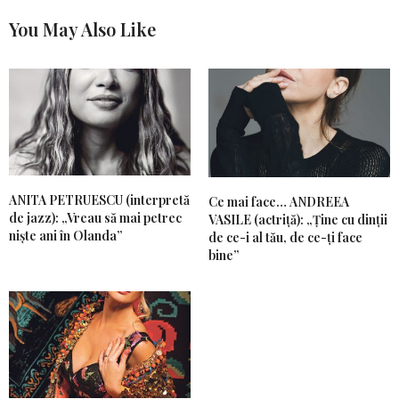
You May Also Like
ANITA PETRUESCU (interpretă
Ce mai face… ANDREEA
de jazz): „Vreau să mai petrec
VASILE (actriţă): „Ține cu dinții
niște ani în Olanda”
de ce-i al tău, de ce-ți face
bine”