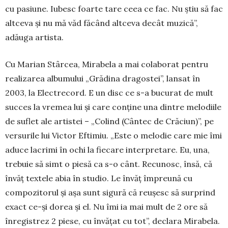
cu pasiune. Iubesc foarte tare ceea ce fac. Nu ştiu să fac
altceva şi nu mă văd făcând alt­ceva decât muzică”,
adăuga ar­tis­ta.
Cu Marian Stâr­cea, Mirabela a mai colaborat pentru
rea­lizarea albumului „Gră­dina dra­gos­tei”, lansat în
2003, la Electrecord. E un disc ce s-a bucurat de mult
succes la vre­mea lui şi care conţine una dintre me­lodiile
de suflet ale artistei – „Co­lind (Cântec de Cră­ciun)”, pe
versurile lui Victor Eftimiu. „Este o melodie care mie îmi
aduce lacrimi în ochi la fiecare interpretare. Eu, una,
trebuie să simt o piesă ca s-o cânt. Recunosc, însă, că
învăţ textele abia în studio. Le învăţ împreună cu
compozitorul şi aşa sunt sigură că reuşesc să surprind
exact ce-şi dorea şi el. Nu îmi ia mai mult de 2 ore să
înregistrez 2 piese, cu învăţat cu tot”, declara Mirabela.