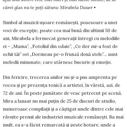
cărei glas nu te poți sătura: Mirabela Dauer •
Simbol al muzicii uşoare românești, pose­soare a unei
voci de excepție, poa­te cea mai bună din ultimii 50 de
ani, Mira­bela a fermecat generații întregi cu melo­diile
ei – „Mama”, „Fotoliul din odaie”, „Ce dor mi-a fost de
ochii tăi” ori „Dormeau pe-o frunză două stele”… sunt
melodii minunate, care stâr­nesc bu­curie și emoție.
Din fericire, trecerea anilor nu şi-a pus am­prenta pe
vocea şi pe prezența tonică a artistei, în vârstă, azi, de
72 de ani. În peste jumătate de veac petrecut pe scenă,
Mira a lansat nu mai puţin de 25 de discuri de studio,
numeroase compilaţii şi a câştigat unele dintre cele mai
râvnite premii ale industriei mu­zicale româneşti. Ba mai
mult, ea s-a făcut remarcată şi peste ho­tare, unde a