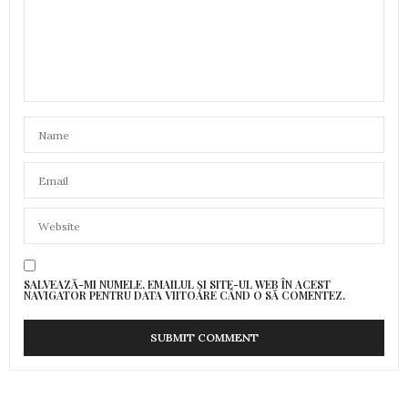
SALVEAZĂ-MI NUMELE, EMAILUL ȘI SITE-UL WEB ÎN ACEST
NAVIGATOR PENTRU DATA VIITOARE CÂND O SĂ COMENTEZ.