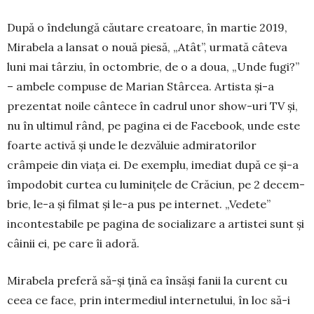
După o îndelungă cău­tare creatoare, în martie 2019,
Mi­rabela a lansat o nouă piesă, „Atât”, urmată câteva
luni mai târziu, în octombrie, de o a doua, „Unde fugi?”
– ambele compuse de Marian Stârcea. Artista şi-a
prezentat noile cântece în cadrul unor show-uri TV şi,
nu în ulti­mul rând, pe pagina ei de Facebook, unde este
foarte activă şi unde le dezvăluie admira­torilor
crâmpeie din viaţa ei. De exemplu, imediat după ce şi-a
împo­dobit curtea cu luminiţele de Cră­ciun, pe 2 decem­
brie, le-a şi filmat şi le-a pus pe internet. „Vedete”
incontes­tabile pe pagina de socializare a artistei sunt şi
câinii ei, pe care îi adoră.
Mirabela preferă să-şi ţină ea însăși fanii la curent cu
ceea ce face, prin in­termediul inter­netu­lui, în loc să-i