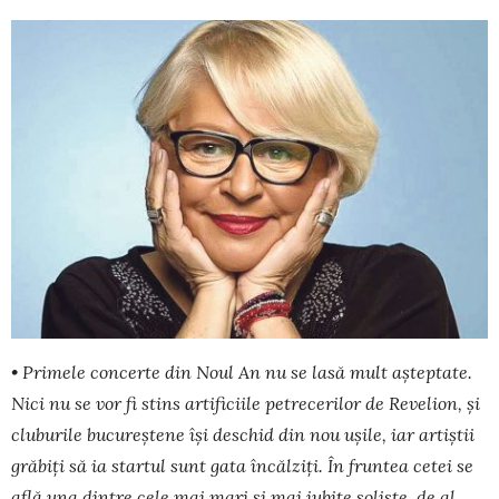
• Primele concerte din Noul An nu se lasă mult aşteptate.
Nici nu se vor fi stins artificiile petrecerilor de Revelion, şi
cluburile bucureştene îşi deschid din nou uşile, iar artiştii
grăbiți să ia startul sunt gata încăl­ziți. În fruntea cetei se
află una dintre cele mai mari și mai iubite soliste, de al