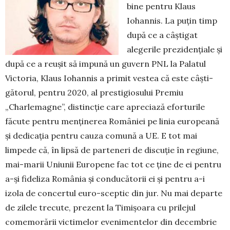
bine pentru Klaus
Iohannis. La puțin timp
după ce a câș­ti­gat
alegerile prezi­den­țiale și
după ce a reușit să impună un guvern PNL la Palatul
Victoria, Klaus Iohannis a primit vestea că este câș­ti­
gătorul, pentru 2020, al presti­giosului Premiu
„Charlemagne”, distincție care apreciază eforturile
făcute pentru menținerea României pe linia europeană
și dedicația pentru cauza co­mună a UE. E tot mai
limpede că, în lipsă de parteneri de discuție în regiune,
mai-marii Uniunii Europene fac tot ce ține de ei pentru
a-și fideliza România și con­du­cătorii ei și pentru a-i
izola de concertul euro-sceptic din jur. Nu mai departe
de zilele trecute, prezent la Timișoara cu pri­lejul
comemorării victimelor eveni­men­telor din decembrie