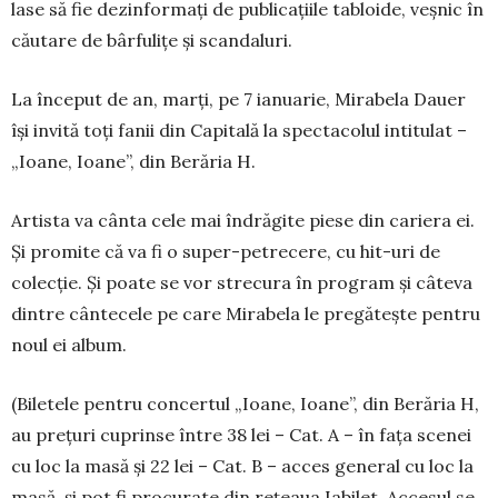
lase să fie dezinformaţi de publicaţiile tabloide, veşnic în
căutare de bârfuliţe şi scanda­luri.
La început de an, marți, pe 7 ianuarie, Mirabela Dauer
își invită toţi fanii din Capitală la spec­ta­colul intitulat –
„Ioa­ne, Ioane”, din Berăria H.
Artista va cânta cele mai îndră­gite piese din cariera ei.
Şi promite că va fi o super-petrecere, cu hit-uri de
colecție. Şi poate se vor strecura în program și câteva
dintre cântecele pe care Mirabela le pre­găteşte pentru
noul ei album.
(Biletele pentru concertul „Ioane, Ioane”, din Berăria H,
au prețuri cuprinse între 38 lei – Cat. A – în fața scenei
cu loc la masă şi 22 lei – Cat. B – acces general cu loc la
masă, şi pot fi procurate din reţeaua Iabilet. Accesul se