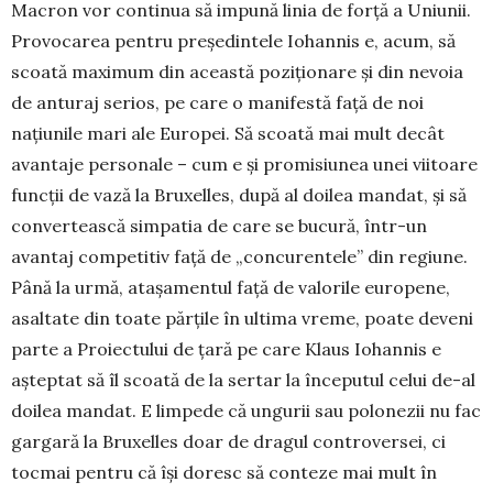
Macron vor continua să impună linia de forță a Uni­unii.
Provocarea pentru președintele Io­hannis e, acum, să
scoată maximum din această poziționare și din nevoia
de anturaj serios, pe care o manifestă față de noi
națiunile mari ale Europei. Să scoată mai mult decât
avantaje personale – cum e și promisiunea unei viitoare
funcții de vază la Bruxelles, după al doilea mandat, și să
convertească simpatia de care se bucu­ră, într-un
avantaj competitiv față de „concurentele” din regiune.
Până la ur­mă, atașamentul față de valorile euro­pe­ne,
asaltate din toate părțile în ultima vre­me, poate deveni
parte a Proiectului de țară pe care Klaus Iohannis e
așteptat să îl scoată de la sertar la începutul celui de-al
doilea mandat. E limpede că un­gu­rii sau polonezii nu fac
gargară la Bruxelles doar de dragul controversei, ci
tocmai pentru că își doresc să conteze mai mult în