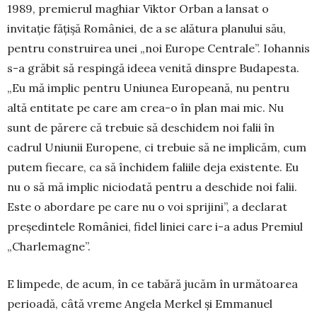
1989, premierul ma­ghiar Viktor Orban a lansat o
invitație fă­țișă României, de a se alătura planului său,
pentru construirea unei „noi Europe Centrale”. Iohannis
s-a grăbit să respingă ideea venită dinspre Budapesta.
„Eu mă im­plic pentru Uniunea Europeană, nu pen­tru
altă entitate pe care am crea-o în plan mai mic. Nu
sunt de părere că tre­buie să deschidem noi falii în
cadrul Uni­unii Europene, ci trebuie să ne implicăm, cum
putem fiecare, ca să închidem faliile deja existente. Eu
nu o să mă implic niciodată pentru a deschide noi falii.
Este o abordare pe care nu o voi spri­ji­ni”, a declarat
președintele României, fi­del liniei care i-a adus Premiul
„Charlemagne”.
E limpede, de acum, în ce tabără ju­căm în următoarea
perioadă, câtă vreme Angela Merkel și Emmanuel