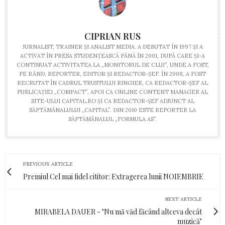
CIPRIAN RUS
JURNALIST, TRAINER ŞI ANALIST MEDIA. A DEBUTAT ÎN 1997 ŞI A
ACTIVAT ÎN PRESA STUDENŢEASCĂ PÂNĂ ÎN 2001, DUPĂ CARE ŞI-A
CONTINUAT ACTIVITATEA LA „MONITORUL DE CLUJ”, UNDE A FOST,
PE RÂND, REPORTER, EDITOR ŞI REDACTOR-ŞEF. ÎN 2008, A FOST
RECRUTAT ÎN CADRUL TRUSTULUI RINGIER, CA REDACTOR-ŞEF AL
PUBLICAŢIEI „COMPACT”, APOI CA ONLINE CONTENT MANAGER AL
SITE-ULUI CAPITAL.RO ŞI CA REDACTOR-ŞEF ADJUNCT AL
SĂPTĂMÂNALULUI „CAPITAL”. DIN 2010 ESTE REPORTER LA
SĂPTĂMÂNALUL „FORMULA AS”.
PREVIOUS ARTICLE
Premiul Cel mai fidel cititor: Extragerea lunii NOIEMBRIE
NEXT ARTICLE
MIRABELA DAUER - "Nu mă văd făcând altceva decât
muzică"