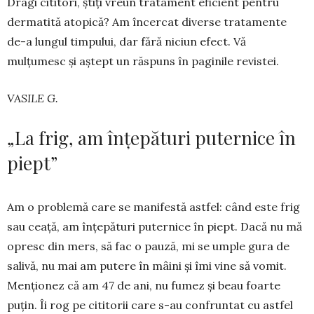
Dragi cititori, știți vreun trata­ment eficient pentru
dermatită ato­pică? Am încercat diverse tra­ta­mente
de-a lungul timpului, dar fără niciun efect. Vă
mulțumesc și aștept un răspuns în paginile re­vistei.
VASILE G.
„La frig, am înțepături puternice în
piept”
Am o problemă care se manifestă astfel: când este frig
sau ceață, am înțepături puternice în piept. Dacă nu mă
opresc din mers, să fac o pauză, mi se umple gura de
salivă, nu mai am pu­tere în mâini și îmi vine să vomit.
Menționez că am 47 de ani, nu fumez și beau foarte
puțin. Îi rog pe cititorii care s-au con­fruntat cu astfel