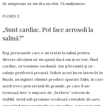
de simp­tome să-mi dea un sfat. Vă mulțu­mesc.
FLORIN Z.
„Sunt cardiac. Pot face aerosoli la
salină?”
Rog persoanele care s-au tratat la salină pen­tru
diverse afecțiuni să-mi spună dacă am și eu voie, fiind
cardiac, cu tensiune oscilantă. Am și bronșită și cir­
culație peri­ferică proastă. Solicit acest lucru întrucât în
Buzău, un inginer chi­­mist produce aparate Salin, în care
aerul trece prin stratul de granule, pe care îl an­
trenează într-o mișcare de „fier­bere” ex­trem de
vizibilă. Aerul sub pre­siune erodează cristalele de sare,
generând microparticule uscate saline, care apoi sunt