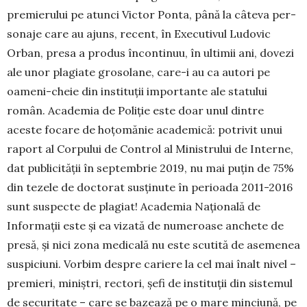
premierului pe atunci Victor Ponta, până la câteva per­
sonaje care au ajuns, recent, în Executivul Ludovic
Orban, presa a produs încontinuu, în ultimii ani, dovezi
ale unor plagiate gro­solane, care-i au ca autori pe
oameni-cheie din instituții importante ale statului
român. Academia de Poliție este doar unul dintre
aceste focare de hoțomănie academică: potrivit unui
raport al Corpului de Control al Ministrului de Interne,
dat publicității în septembrie 2019, nu mai puțin de 75%
din tezele de doctorat susținute în perioada 2011-2016
sunt suspecte de plagiat! Aca­de­mia Națională de
Informații este și ea vi­zată de numeroase anchete de
presă, și nici zona medicală nu este scutită de ase­menea
suspiciuni. Vorbim despre cariere la cel mai înalt nivel –
premieri, miniștri, rectori, șefi de instituții din sistemul
de securitate – care se bazează pe o mare min­­ciună, pe