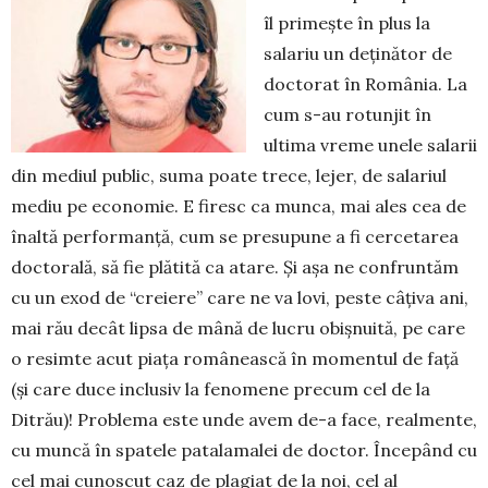
îl primește în plus la
salariu un deținător de
doctorat în România. La
cum s-au rotunjit în
ultima vreme unele salarii
din mediul public, su­ma poate trece, lejer, de salariul
mediu pe economie. E firesc ca munca, mai ales cea de
înaltă perfor­manță, cum se presupune a fi cercetarea
doctorală, să fie plătită ca atare. Și așa ne con­fruntăm
cu un exod de “cre­iere” care ne va lovi, peste câțiva ani,
mai rău decât lipsa de mână de lucru obișnuită, pe care
o resimte acut piața românească în momentul de față
(și care duce inclusiv la fenomene precum cel de la
Ditrău)! Pro­blema este unde avem de-a face, real­mente,
cu muncă în spatele patalamalei de doctor. Începând cu
cel mai cunoscut caz de plagiat de la noi, cel al