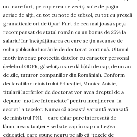
un mare furt, pe copierea de zeci și sute de pagini
scrise de alții, cu tot cu note de subsol, cu tot cu greșeli
gra­ma­ticale ori de tipar! Furt de cea mai joasă speță
recompensat de statul român cu un bonus de 25% la
salariu! Iar încăpățânarea cu care se țin ascunse de
ochii publicului lucrările de doctorat continuă. Ultimul
motiv invocat: protecția datelor cu caracter personal
(celebrul GDPR, găselnița care dă bătăi de cap, de un an
de zile, tuturor companiilor din România!). Conform
declarațiilor ministrului Educației, Monica Anisie,
titularii lucrărilor de doctorat vor avea dreptul de a
depune “motive înte­me­iate” pentru menținerea “la
secret” a te­ze­lor. Numai că această variantă avansată
de ministrul PNL – care chiar pare interesată de
lămurirea situației – se bate cap în cap cu Legea
educației, care spune negru pe alb că “tezele de