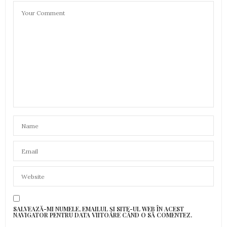
SALVEAZĂ-MI NUMELE, EMAILUL ȘI SITE-UL WEB ÎN ACEST
NAVIGATOR PENTRU DATA VIITOARE CÂND O SĂ COMENTEZ.