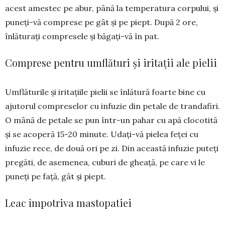
acest amestec pe abur, până la temperatura corpului, și
puneți-vă comprese pe gât și pe piept. După 2 ore,
înlăturați compresele și băgați-vă în pat.
Comprese pentru umflături și iritații ale pielii
Umflăturile și iritațiile pielii se înlătură foarte bine cu
ajutorul compreselor cu infuzie din petale de trandafiri.
O mână de petale se pun într-un pahar cu apă clocotită
și se acoperă 15-20 minute. Udați-vă pielea feței cu
infuzie rece, de două ori pe zi. Din această infuzie puteți
pregăti, de ase­menea, cuburi de gheață, pe care vi le
puneți pe față, gât și piept.
Leac împotriva mastopatiei