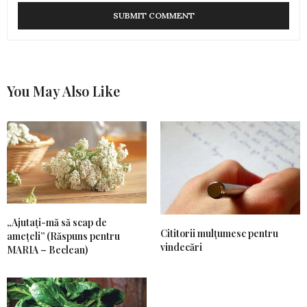
You May Also Like
„Ajutați-mă să scap de
Cititorii mulțumesc pentru
amețeli” (Răspuns pentru
vindecări
MARIA – Beclean)