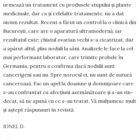
urmează un tratament cu produsele stupului și plante
medici­nale, dar ca și celelalte tratamente, nu a dat
niciun rezultat. Recent a făcut un control la o cli­nică din
București, care are o aparatură ultramo­dernă, iar
rezultatul este: chistul ovarian vechi s-a cicatri­zat, dar
a apărut altul, plus noduli la sâni. Anali­zele le face la cel
mai per­formant laborator, care trimite probele în
Germania, pentru a confirma dacă nodulii sunt
cancerigeni sau nu. Spre noro­cul ei, nu sunt de natură
canceroasă. Fac un apel la doamne și domni­șoare care
s-au confruntat cu afec­țiuni asemănă­toare și s-au vin­
de­cat, să ne spună cu ce s-au tratat. Vă mulțumesc mult
și aștept răspunsuri în revistă.
IONEL D.