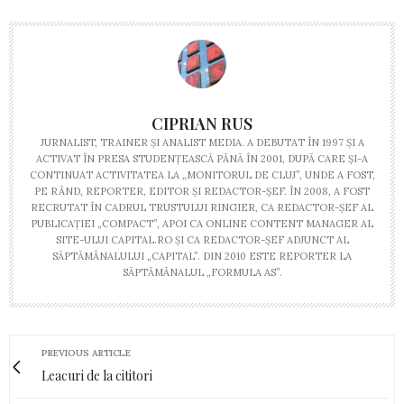
CIPRIAN RUS
JURNALIST, TRAINER ŞI ANALIST MEDIA. A DEBUTAT ÎN 1997 ŞI A
ACTIVAT ÎN PRESA STUDENŢEASCĂ PÂNĂ ÎN 2001, DUPĂ CARE ŞI-A
CONTINUAT ACTIVITATEA LA „MONITORUL DE CLUJ”, UNDE A FOST,
PE RÂND, REPORTER, EDITOR ŞI REDACTOR-ŞEF. ÎN 2008, A FOST
RECRUTAT ÎN CADRUL TRUSTULUI RINGIER, CA REDACTOR-ŞEF AL
PUBLICAŢIEI „COMPACT”, APOI CA ONLINE CONTENT MANAGER AL
SITE-ULUI CAPITAL.RO ŞI CA REDACTOR-ŞEF ADJUNCT AL
SĂPTĂMÂNALULUI „CAPITAL”. DIN 2010 ESTE REPORTER LA
SĂPTĂMÂNALUL „FORMULA AS”.
PREVIOUS ARTICLE
Leacuri de la cititori