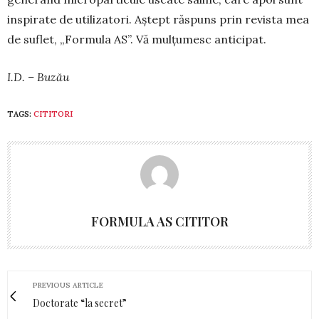
in­spirate de utilizatori. Aștept răs­puns prin revista mea
de suflet, „For­mula AS”. Vă mulțu­mesc anti­cipat.
I.D. – Buzău
TAGS:
CITITORI
FORMULA AS CITITOR
PREVIOUS ARTICLE
Doctorate “la secret”