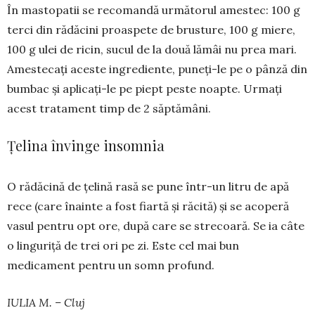
În mastopatii se recomandă următorul ames­tec: 100 g
terci din rădăcini proaspete de brusture, 100 g miere,
100 g ulei de ricin, sucul de la două lămâi nu prea mari.
Amestecați aceste ingrediente, puneți-le pe o pânză din
bumbac și aplicați-le pe piept peste noapte. Urmați
acest tratament timp de 2 săptămâni.
Țelina învinge insomnia
O rădăcină de țelină rasă se pune într-un litru de apă
rece (care înainte a fost fiartă și răcită) și se acoperă
vasul pentru opt ore, după care se stre­coară. Se ia câte
o linguriță de trei ori pe zi. Este cel mai bun
medicament pentru un somn profund.
IULIA M. – Cluj