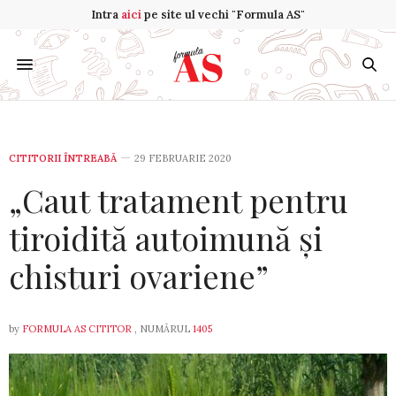
Intra
aici
pe site ul vechi "Formula AS"
CITITORII ÎNTREABĂ
29 FEBRUARIE 2020
„Caut tratament pentru
tiroidită autoimună și
chisturi ovariene”
by
FORMULA AS CITITOR
, NUMĂRUL
1405