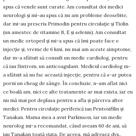
spus că venele sunt curate. Am con­sultat doi medici
neurologi și mi-au spus că nu am pro­bleme deosebite,
dar mi-au prescris Primodin pen­tru circulație și Tiolin
(un a­mes­tec de vita­mine B, E și se­leniu). Am consultat
un medic ortoped și mi-a spus că îmi poate face o
injecție și, vreme de 6 luni, nu mai am aceste simp­tome,
dar m-a sfă­tuit să consult un medic car­diolog, pentru
că iau Sintrom, un anticoa­gu­lant. Me­dicul cardio­log m-
a sfătuit să nu fac aceas­tă injecție, pen­tru că s-ar putea
porni un cheag de sân­ge. În con­­clu­zie, n-am aflat nici
ce boală am, nici ce alte tra­ta­mente ar mai exista, iar eu
nu mă mai pot deplasa pen­tru a afla și părerea altor
medici. Pentru cir­culație periferică iau Pen­toxifilin și
Tanakan. Ma­ma mea a avut Par­kin­son, iar un medic
neu­rolog mi-a recoman­dat, când aveam 60 de ani, să
iau Tanakan toată viața. De aceea, mă adresez dvs.,