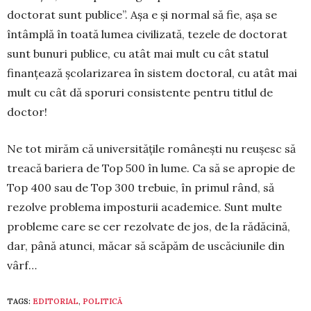
doctorat sunt publice”. Așa e și normal să fie, așa se
întâmplă în toată lumea civilizată, tezele de doctorat
sunt bunuri publice, cu atât mai mult cu cât statul
finanțează școlarizarea în sistem doctoral, cu atât mai
mult cu cât dă sporuri consistente pentru titlul de
doctor!
Ne tot mirăm că universitățile româ­nești nu reușesc să
treacă bariera de Top 500 în lume. Ca să se apropie de
Top 400 sau de Top 300 trebuie, în primul rând, să
rezolve problema imposturii academice. Sunt multe
probleme care se cer rezolvate de jos, de la rădăcină,
dar, până atunci, mă­car să scăpăm de uscăciunile din
vârf…
TAGS:
EDITORIAL
,
POLITICĂ