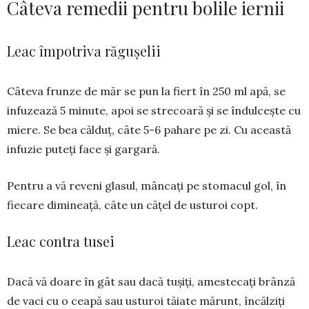
Câteva remedii pentru bolile iernii
Leac împotriva răgușelii
Câteva frunze de măr se pun la fiert în 250 ml apă, se
infuzează 5 minute, apoi se strecoară și se îndulcește cu
miere. Se bea călduț, câte 5-6 pahare pe zi. Cu această
infuzie puteți face și gargară.
Pentru a vă reveni glasul, mâncați pe stomacul gol, în
fiecare dimineață, câte un cățel de usturoi copt.
Leac contra tusei
Dacă vă doare în gât sau dacă tușiți, amestecați brânză
de vaci cu o ceapă sau usturoi tăiate mărunt, încălziți