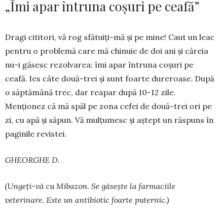
„Îmi apar întruna coșuri pe ceafă”
Dragi cititori, vă rog sfătui­ți-mă și pe mine! Caut un leac
pen­tru o problemă care mă chinuie de doi ani și căreia
nu-i găsesc rezol­varea: îmi apar întruna coșuri pe
ceafă. Ies câte două-trei și sunt foarte dureroase. După
o săptă­mână trec, dar reapar după 10-12 zile.
Menționez că mă spăl pe zona cefei de două-trei ori pe
zi, cu apă și săpun. Vă mulțumesc și aștept un răspuns în
paginile revistei.
GHEORGHE D.
(Ungeți-vă cu Mibazon. Se găsește la farmaciile
veterinare. Este un antibiotic foarte puternic.)