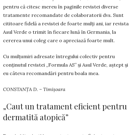
pentru că citesc mereu în paginile revistei diverse
tratamente recoman­date de co­laboratorii dvs. Sunt
cititoare fidelă a revistei de foarte mulți ani, iar revista
Asul Verde o trimit în fie­care lună în Germania, la
cererea unui coleg care o apre­ciază foarte mult.
Cu mulțumiri adresate întregu­lui colectiv pentru
conținutul re­vistei „Formula AS” și Asul Ver­de, aștept și
eu câteva reco­man­­dări pentru boala mea.
CONSTANȚA D. – Timișoara
„Caut un tratament eficient pentru
dermatită atopică”