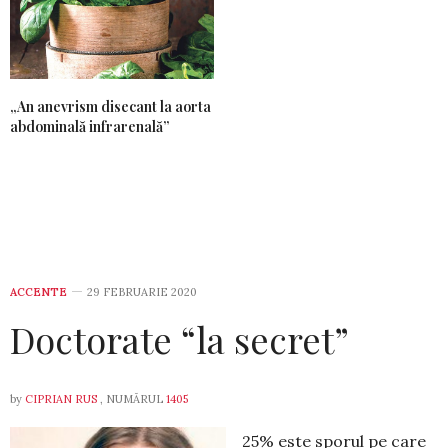
„An anevrism disecant la aorta
abdominală infrarenală”
ACCENTE
29 FEBRUARIE 2020
Doctorate “la secret”
by
CIPRIAN RUS
, NUMĂRUL
1405
25% este sporul pe care