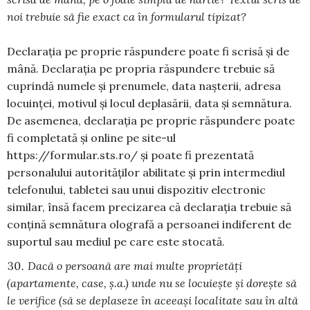
noi trebuie să fie exact ca în formularul tipizat?
Declaraţia pe proprie răspundere poate fi scrisă și de
mână. Declarația pe propria răspundere trebuie să
cuprindă numele și prenumele, data nașterii, adresa
locuinței, motivul și locul deplasării, data și semnătura.
De asemenea, declarația pe proprie răspundere poate
fi completată și online pe site-ul
https://formular.sts.ro/ și poate fi prezentată
personalului autorităților abilitate și prin intermediul
telefonului, tabletei sau unui dispozitiv electronic
similar, însă facem precizarea că declarația trebuie să
conțină semnătura olografă a persoanei indiferent de
suportul sau mediul pe care este stocată.
Dacă o persoană are mai multe proprietăți
(apartamente, case, ş.a.) unde nu se locuiește și dorește să
le verifice (să se deplaseze în aceeași localitate sau în altă