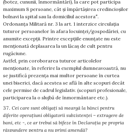
(botez, cununii, înmormântări), la care pot participa
maximum 8 persoane, cât și împărtășirea credincioșilor
bolnavi la spital sau la domiciliul acestoraˮ.
Ordonanța Militară nr. 3 la art. 1 interzice circulația
tuturor persoanelor în afara locuinței/gospodăriei, cu
anumite excepții. Printre excepțiile enunțate nu este
menționată deplasarea la un lăcaș de cult pentru
rugăciune.
Astfel, prin coroborarea tuturor articolelor
menționate, în referire la exemplul dumneavoastră, nu
se justifică prezența mai multor persoane în curtea
unei biserici, dacă acestea se află în alte scopuri decât
cele permise de cadrul legislativ. (scopuri profesionale,
participarea la o slujbă de înmormântare etc.).
Cei care sunt obligați să meargă la bănci pentru
diferite operațiuni obligatorii subzistenței – extragere de
bani, etc -, ce ar trebui să bifeze în Declarația pe propria
răspundere pentru a nu primi amendă?