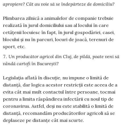
apropiere? Cât au voie să se îndepărteze de domiciliu?
Plimbarea zilnică a animalelor de companie trebuie
realizată în jurul domiciliului sau al locului în care
cetățenii locuiesc în fapt, în jurul gospodăriei, casei,
blocului și nu în parcuri, locuri de joacă, terenuri de
sport, etc.
Un producător agricol din Cluj, de pildă, poate veni să
vândă cartofi în Bucureşti?
Legislația aflată în discuție, nu impune o limită de
distanță, dar logica acestor restricții este aceea de a
evita cât mai mult contactul între persoane, tocmai
pentru a limita răspândirea infectării cu noul tip de
coronavirus. Astfel, deși nu este stabilită o limită de
distanță, recomandăm producătorilor agricoli să se
deplaseze pe distanțe cât mai scurte.