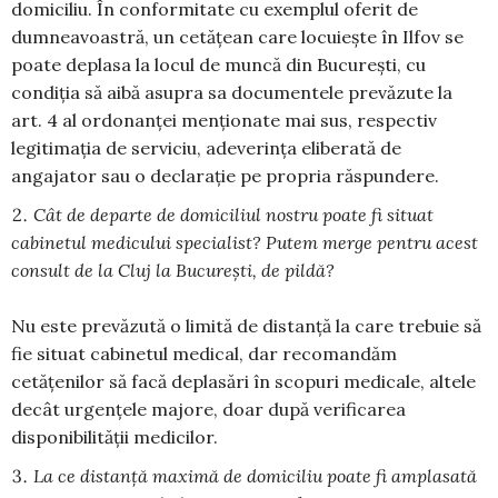
domiciliu. În conformitate cu exemplul oferit de
dumneavoastră, un cetățean care locuiește în Ilfov se
poate deplasa la locul de muncă din București, cu
condiția să aibă asupra sa documentele prevăzute la
art. 4 al ordonanței menționate mai sus, respectiv
legitimația de serviciu, adeverința eliberată de
angajator sau o declarație pe propria răspundere.
Cât de departe de domiciliul nostru poate fi situat
cabinetul medicului specialist? Putem merge pentru acest
consult de la Cluj la Bucureşti, de pildă?
Nu este prevăzută o limită de distanță la care trebuie să
fie situat cabinetul medical, dar recomandăm
cetățenilor să facă deplasări în scopuri medicale, altele
decât urgențele majore, doar după verificarea
disponibilității medicilor.
La ce distanţă maximă de domiciliu poate fi amplasată