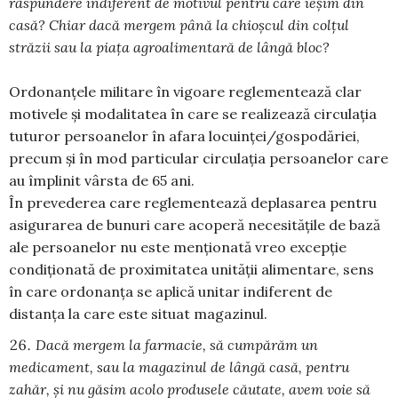
răspundere indiferent de motivul pentru care ieşim din
casă? Chiar dacă mergem până la chioşcul din colţul
străzii sau la piaţa agroalimentară de lângă bloc?
Ordonanțele militare în vigoare reglementează clar
motivele și modalitatea în care se realizează circulația
tuturor persoanelor în afara locuinței/gospodăriei,
precum și în mod particular circulația persoanelor care
au împlinit vârsta de 65 ani.
În prevederea care reglementează deplasarea pentru
asigurarea de bunuri care acoperă necesitățile de bază
ale persoanelor nu este menționată vreo excepție
condiționată de proximitatea unității alimentare, sens
în care ordonanța se aplică unitar indiferent de
distanța la care este situat magazinul.
Dacă mergem la farmacie, să cumpărăm un
medicament, sau la magazinul de lângă casă, pentru
zahăr, şi nu găsim acolo produsele căutate, avem voie să