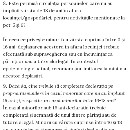
Este permisă circulația persoanelor care nu au
împlinit vârsta de 18 de ani în afara
locuinței/gospodăriei, pentru activităţile menţionate la
pct. 5 şi 6?
În ceea ce privește minorii cu vârsta cuprinsă între 0 și
16 ani, deplasarea acestora în afara locuinței trebuie
efectuată sub supravegherea sau cu încuviințarea
părinților sau a tutorelui legal. În contextul
epidemiologic actual, recomandăm limitarea la minim a
acestor deplasări.
Dacă da, cine trebuie să completeze declaraţia pe
propria răspundere în cazul minorilor care nu au împlinit
16 ani şi, respectiv, în cazul minorilor între 16-18 ani?
În cazul minorilor sub 16 ani declarația trebuie
completată și semnată de unul dintre părinți sau de
tutorele legal. Minorii cu vârste cuprinse între 16 și 18
ani completează și semnează singuri declarația pe