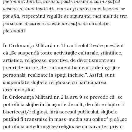
pietonale”. Juridic, aceasta poate însemna că în spațiul
deschis al unei instituții, cum ar fi curtea unei biserici, se
pot afla, respectând regulile de siguranță, mai mult de trei
persoane, deoarece nu este un spațiu de circulație
pietonală?
În Ordonanța Militară nr. 1 la articolul 2 este prevăzut
că „Se suspendă toate activitățile culturale, științifice,
artistice, religioase, sportive, de divertisment sau
jocuri de noroc, de tratament balnear și de îngrijire
personală, realizate în spații închise.ˮ. Astfel, sunt
suspendate slujbele religioase cu participarea
credincioșilor.
În Ordonanța Militară nr. 2 la art. 9 se prevede că „se
pot oficia slujbe în lăcașurile de cult, de către slujitorii
bisericești/religioși, fără accesul publicului, slujbele
putând fi transmise în mass-media sau onlineˮ și că „se
pot oficia acte liturgice/religioase cu caracter privat