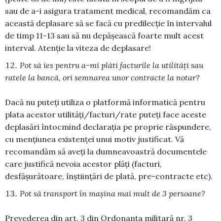
sau de a-i asigura tratament medical, recomandăm ca
această deplasare să se facă cu predilecție în intervalul
de timp 11-13 sau să nu depășească foarte mult acest
interval. Atenție la viteza de deplasare!
Pot să ies pentru a-mi plăti facturile la utilități sau
ratele la bancă, ori semnarea unor contracte la notar?
Dacă nu puteți utiliza o platformă informatică pentru
plata acestor utilități/facturi/rate puteți face aceste
deplasări întocmind declarația pe proprie răspundere,
cu mențiunea existenței unui motiv justificat. Vă
recomandăm să aveți la dumneavoastră documentele
care justifică nevoia acestor plăți (facturi,
desfășurătoare, înștiințări de plată, pre-contracte etc).
Pot să transport în mașina mai mult de 3 persoane?
Prevederea din art. 3 din Ordonanța militară nr. 3