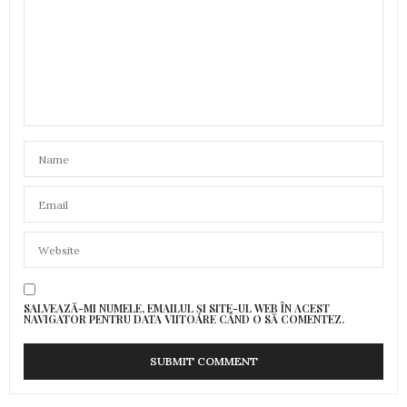
GOLDIS IOAN
SPUNE:
Se poate merge dintr-un oras in altul pentru a
ridica un autoturism cumparat de nou (achitat
integral) de la o reprezentanta care nu are sediu in
orasul de domiciliu? Actele s-au facut cu ceva timp
inainte de restrictii. Daca da, ce ar trebui sa
mentionez pe declaratie? Mentionez ca
autoturismul serveste pentru mers la serviciu,
cumparaturi necesare traiului zilnic, in caz de
urgente in familie, avand si persoane in varsta in
familie.
2 APRILIE 2020 LA 19:00
SALVEAZĂ-MI NUMELE, EMAILUL ȘI SITE-UL WEB ÎN ACEST
NAVIGATOR PENTRU DATA VIITOARE CÂND O SĂ COMENTEZ.