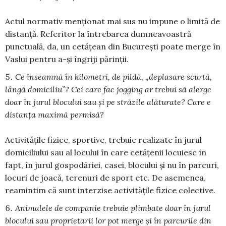
Actul normativ menționat mai sus nu impune o limită de
distanță. Referitor la întrebarea dumneavoastră
punctuală, da, un cetățean din București poate merge în
Vaslui pentru a-și îngriji părinții.
Ce înseamnă în kilometri, de pildă, „deplasare scurtă,
lângă domiciliu”? Cei care fac jogging ar trebui să alerge
doar în jurul blocului sau şi pe străzile alăturate? Care e
distanţa maximă permisă?
Activitățile fizice, sportive, trebuie realizate în jurul
domiciliului sau al locului în care cetățenii locuiesc în
fapt, în jurul gospodăriei, casei, blocului și nu în parcuri,
locuri de joacă, terenuri de sport etc. De asemenea,
reamintim că sunt interzise activitățile fizice colective.
Animalele de companie trebuie plimbate doar în jurul
blocului sau proprietarii lor pot merge şi în parcurile din