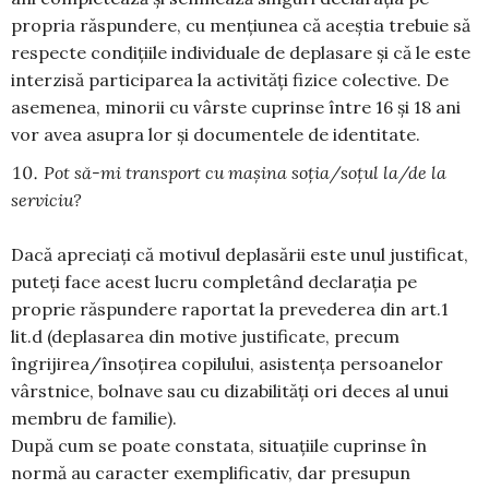
propria răspundere, cu mențiunea că aceștia trebuie să
respecte condițiile individuale de deplasare și că le este
interzisă participarea la activități fizice colective. De
asemenea, minorii cu vârste cuprinse între 16 și 18 ani
vor avea asupra lor și documentele de identitate.
Pot să-mi transport cu mașina soția/soțul la/de la
serviciu?
Dacă apreciați că motivul deplasării este unul justificat,
puteți face acest lucru completând declarația pe
proprie răspundere raportat la prevederea din art.1
lit.d (deplasarea din motive justificate, precum
îngrijirea/însoțirea copilului, asistența persoanelor
vârstnice, bolnave sau cu dizabilități ori deces al unui
membru de familie).
După cum se poate constata, situațiile cuprinse în
normă au caracter exemplificativ, dar presupun