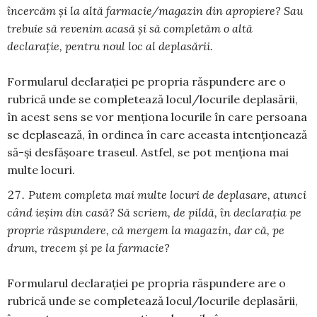
încercăm şi la altă farmacie/magazin din apropiere? Sau
trebuie să revenim acasă şi să completăm o altă
declaraţie, pentru noul loc al deplasării.
Formularul declarației pe propria răspundere are o
rubrică unde se completează locul/locurile deplasării,
în acest sens se vor menționa locurile în care persoana
se deplasează, în ordinea în care aceasta intenționează
să-și desfășoare traseul. Astfel, se pot menționa mai
multe locuri.
Putem completa mai multe locuri de deplasare, atunci
când ieşim din casă? Să scriem, de pildă, în declaraţia pe
proprie răspundere, că mergem la magazin, dar că, pe
drum, trecem şi pe la farmacie?
Formularul declarației pe propria răspundere are o
rubrică unde se completează locul/locurile deplasării,