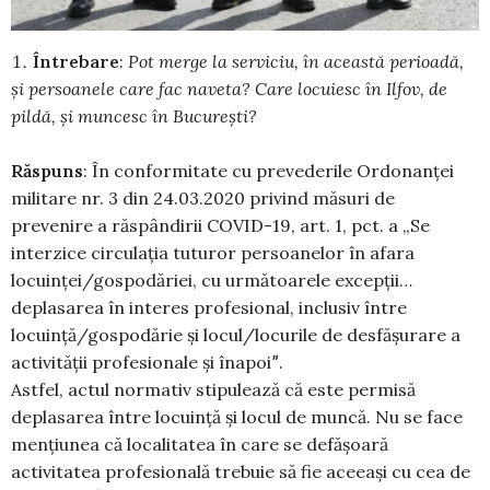
Întrebare
:
Pot merge la serviciu, în această perioadă,
şi persoanele care fac naveta? Care locuiesc în Ilfov, de
pildă, şi muncesc în Bucureşti?
Răspuns
: În conformitate cu prevederile Ordonanței
militare nr. 3 din 24.03.2020 privind măsuri de
prevenire a răspândirii COVID-19, art. 1, pct. a „Se
interzice circulația tuturor persoanelor în afara
locuinței/gospodăriei, cu următoarele excepții…
deplasarea în interes profesional, inclusiv între
locuință/gospodărie și locul/locurile de desfășurare a
activității profesionale și înapoiˮ.
Astfel, actul normativ stipulează că este permisă
deplasarea între locuință și locul de muncă. Nu se face
mențiunea că localitatea în care se defășoară
activitatea profesională trebuie să fie aceeași cu cea de