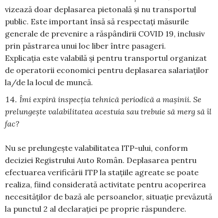
vizează doar deplasarea pietonală și nu transportul
public. Este important însă să respectați măsurile
generale de prevenire a răspândirii COVID 19, inclusiv
prin păstrarea unui loc liber între pasageri.
Explicația este valabilă și pentru transportul organizat
de operatorii economici pentru deplasarea salariaților
la/de la locul de muncă.
Îmi expiră inspecția tehnică periodică a mașinii. Se
prelungește valabilitatea acestuia sau trebuie să merg să îl
fac?
Nu se prelungește valabilitatea ITP-ului, conform
deciziei Registrului Auto Român. Deplasarea pentru
efectuarea verificării ITP la stațiile agreate se poate
realiza, fiind considerată activitate pentru acoperirea
necesităților de bază ale persoanelor, situație prevăzută
la punctul 2 al declarației pe proprie răspundere.