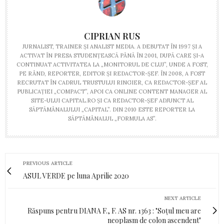
CIPRIAN RUS
JURNALIST, TRAINER ŞI ANALIST MEDIA. A DEBUTAT ÎN 1997 ŞI A
ACTIVAT ÎN PRESA STUDENŢEASCĂ PÂNĂ ÎN 2001, DUPĂ CARE ŞI-A
CONTINUAT ACTIVITATEA LA „MONITORUL DE CLUJ”, UNDE A FOST,
PE RÂND, REPORTER, EDITOR ŞI REDACTOR-ŞEF. ÎN 2008, A FOST
RECRUTAT ÎN CADRUL TRUSTULUI RINGIER, CA REDACTOR-ŞEF AL
PUBLICAŢIEI „COMPACT”, APOI CA ONLINE CONTENT MANAGER AL
SITE-ULUI CAPITAL.RO ŞI CA REDACTOR-ŞEF ADJUNCT AL
SĂPTĂMÂNALULUI „CAPITAL”. DIN 2010 ESTE REPORTER LA
SĂPTĂMÂNALUL „FORMULA AS”.
PREVIOUS ARTICLE
ASUL VERDE pe luna Aprilie 2020
NEXT ARTICLE
Răspuns pentru DIANA F., F. AS nr. 1363 : "Soțul meu are
neoplasm de colon ascendent"