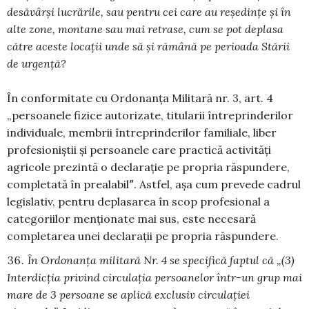
desăvârși lucrările, sau pentru cei care au reședințe și în
alte zone, montane sau mai retrase, cum se pot deplasa
către aceste locații unde să și rămână pe perioada Stării
de urgență?
În conformitate cu Ordonanța Militară nr. 3, art. 4
„persoanele fizice autorizate, titularii întreprinderilor
individuale, membrii întreprinderilor familiale, liber
profesioniștii și persoanele care practică activități
agricole prezintă o declarație pe propria răspundere,
completată în prealabilˮ. Astfel, așa cum prevede cadrul
legislativ, pentru deplasarea în scop profesional a
categoriilor menționate mai sus, este necesară
completarea unei declarații pe propria răspundere.
În Ordonanța militară Nr. 4 se specifică faptul că „(3)
Interdicția privind circulația persoanelor într-un grup mai
mare de 3 persoane se aplică exclusiv circulației