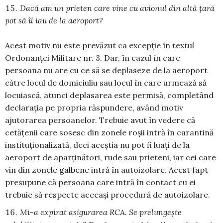
Dacă am un prieten care vine cu avionul din altă țară
pot să îl iau de la aeroport?
Acest motiv nu este prevăzut ca excepție în textul
Ordonanței Militare nr. 3. Dar, în cazul în care
persoana nu are cu ce să se deplaseze de la aeroport
către locul de domiciuliu sau locul în care urmează să
locuiască, atunci deplasarea este permisă, completând
declarația pe propria răspundere, având motiv
ajutorarea persoanelor. Trebuie avut în vedere că
cetățenii care sosesc din zonele roșii intră în carantină
instituționalizată, deci aceștia nu pot fi luați de la
aeroport de aparținători, rude sau prieteni, iar cei care
vin din zonele galbene intră în autoizolare. Acest fapt
presupune că persoana care intră în contact cu ei
trebuie să respecte aceeași procedură de autoizolare.
Mi-a expirat asigurarea RCA. Se prelungește