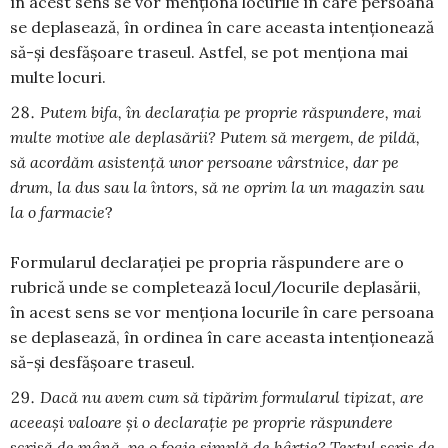
în acest sens se vor menționa locurile în care persoana
se deplasează, în ordinea în care aceasta intenționează
să-și desfășoare traseul. Astfel, se pot menționa mai
multe locuri.
Putem bifa, în declaraţia pe proprie răspundere, mai
multe motive ale deplasării? Putem să mergem, de pildă,
să acordăm asistență unor persoane vârstnice, dar pe
drum, la dus sau la întors, să ne oprim la un magazin sau
la o farmacie
?
Formularul declarației pe propria răspundere are o
rubrică unde se completează locul/locurile deplasării,
în acest sens se vor menționa locurile în care persoana
se deplasează, în ordinea în care aceasta intenționează
să-și desfășoare traseul.
Dacă nu avem cum să tipărim formularul tipizat, are
aceeaşi valoare şi o declaraţie pe proprie răspundere
scrisă de mână, pe o foaie simplă de hârtie? Textul scris de