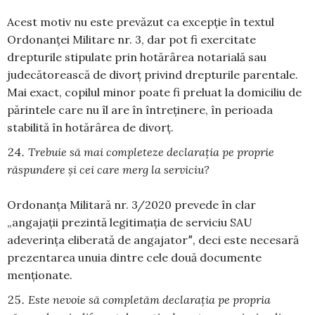
Acest motiv nu este prevăzut ca excepție în textul
Ordonanței Militare nr. 3, dar pot fi exercitate
drepturile stipulate prin hotărârea notarială sau
judecătorească de divorț privind drepturile parentale.
Mai exact, copilul minor poate fi preluat la domiciliu de
părintele care nu îl are în întreținere, în perioada
stabilită în hotărârea de divorț.
Trebuie să mai completeze declaraţia pe proprie
răspundere şi cei care merg la serviciu?
Ordonanţa Militară nr. 3/2020 prevede în clar
„angajații prezintă legitimația de serviciu SAU
adeverința eliberată de angajatorˮ, deci este necesară
prezentarea unuia dintre cele două documente
menționate.
Este nevoie să completăm declaraţia pe propria