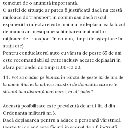
temeiuri de o anumită importanță.
O astfel de situație ar putea fi justificată dacă nu există
mijloace de transport în comun sau dacă riscul
expunerii la infectare este mai mare (deplasarea la locul
de muncă ar presupune schimbarea mai multor
mijloace de transport în comun, timpii de așteptare în
stații etc).
Pentru conducătorul auto cu vârsta de peste 65 de ani
este recomandabil să evite inclusiv aceste deplasări în
afara perioadei de timp 11.00-13.00.
Pot să o aduc pe bunica în vârstă de peste 65 de ani de
la domiciliul ei la adresa noastră de domiciliu care este
situată la o distanță mai mare, în alt județ?
Această posibilitate este prevăzută de art.1 lit. d din
Ordonanța militară nr.3.
Dacă deplasarea pentru a aduce o persoană vârstnică
(peste 65 de ani) este făcută în scopul de a fi îngrijită