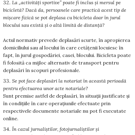
La „activități sportive” poate fi inclus şi mersul pe
bicicletă? Dacă da, persoanele care practică acest tip de
mişcare fizică se pot deplasa cu bicicleta doar în jurul
blocului sau există şi o altă limită de distanță?
Actul normativ prevede deplasări scurte, în apropierea
domiciliului sau al locului în care cetățenii locuiesc în
fapt, în jurul gospodăriei, casei, blocului. Bicicleta poate
fi folosită ca mijloc alternativ de transport pentru
deplasări în scopuri profesionale.
Se pot face deplasări la notariat în această perioadă
pentru efectuarea unor acte notariale?
Sunt premise astfel de deplasări, în situații justificate și
în condițiile în care operațiunile efectuate prin
respectivele documente notariale nu pot fi executate
online.
În cazul jurnaliștilor, fotojurnaliștilor și