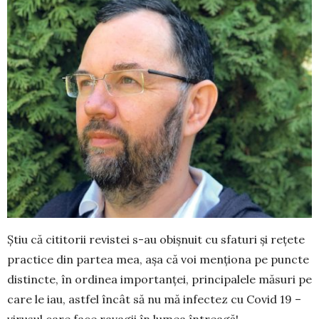
Știu că cititorii revistei s-au obișnuit cu sfaturi și rețete
practice din partea mea, așa că voi men­ționa pe puncte
distincte, în ordinea importanței, principalele măsuri pe
care le iau, astfel încât să nu mă infectez cu Covid 19 –
virusul care face ravagii în lumea întreagă!