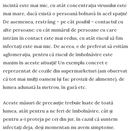
incintă este mai mic, cu atât concentrația virusului este
mai mare, dacă există o persoană bolnavă în acel spațiu!
De asemenea, restrâng – pe cât posibil – con­tactul cu
alte persoane; cu cât numărul de persoane cu care
intrăm în contact este mai redus, cu atât riscul să fim
infectați este mai mic. De aceea, e de preferat să evităm
aglomerația, pentru că riscul de îmbolnăvire este
maxim în aceste situații! Un exemplu concret e
reprezentat de cozile din super­marketuri (am observat
că tot mai mulți oameni își fac provizii de alimente), de
lumea adunată la metrou, în gară etc.
Aceste măsuri de precauție trebuie luate de toată
lumea, atât pentru a ne feri de îmbolnăvire, cât și
pentru a-i proteja pe cei din jur, în cazul că suntem
infectați deja, deşi momentan nu avem simptome.