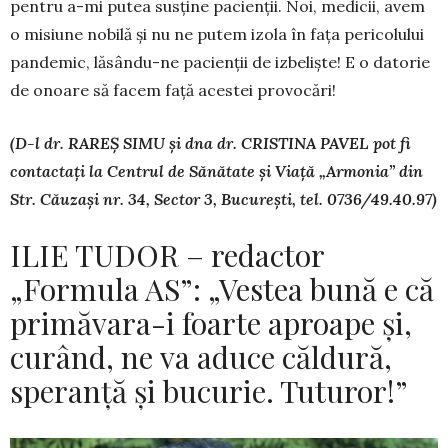
pentru a-mi putea susține pacienții. Noi, medicii, avem
o misiune nobilă și nu ne putem izola în fața pericolului
pandemic, lăsându-ne pacienții de izbeliște! E o datorie
de onoare să facem față acestei provocări!
(D-l dr. RAREȘ SIMU și dna dr. CRISTINA PAVEL pot fi
contactați la Centrul de Sănătate și Viață „Armonia” din
Str. Căuzași nr. 34, Sector 3, București, tel. 0736/49.40.97)
ILIE TUDOR – redactor
„Formula AS”: „Vestea bună e că
primăvara-i foarte aproape și,
curând, ne va aduce căldură,
speranță și bucurie. Tuturor!”