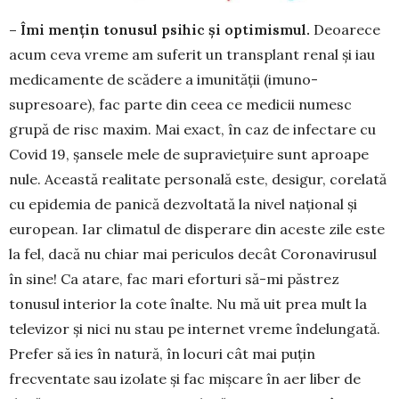
– Îmi mențin tonusul psihic și optimismul.
Deoarece
acum ceva vreme am suferit un transplant renal și iau
medicamente de scădere a imunității (imuno-
supresoare), fac parte din ceea ce medicii numesc
grupă de risc maxim. Mai exact, în caz de infectare cu
Covid 19, șansele mele de supraviețuire sunt aproape
nule. Această realitate personală este, desigur, corelată
cu epidemia de panică dezvoltată la nivel național și
european. Iar climatul de dis­perare din aceste zile este
la fel, dacă nu chiar mai periculos decât Coronavirusul
în sine! Ca atare, fac mari eforturi să-mi păstrez
tonusul interior la cote înalte. Nu mă uit prea mult la
televizor și nici nu stau pe internet vreme îndelungată.
Prefer să ies în natură, în locuri cât mai puțin
frecventate sau izolate și fac mișcare în aer liber de