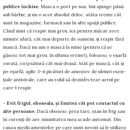
publice închise.
Masca o port pe nas, îmi ajunge până
sub bărbie, și nu o scot absolut de­loc, atâta vreme cât
sunt în maga­zine, farmacii sau în alte spații publice.
Când simt că respir mai greu, ies pentru măcar zece
minute afară, cât mai departe de oameni, și respir fără
mas­că. Dacă nu am o mască la mine (pentru că se
găsesc tot mai greu, în ultima vreme!), folosesc o eșarfă
curată, cu țesătură cât mai deasă. Atât pe mască, cât și
pe eșarfă, aplic 3-4 picături de amestec de uleiuri esen­
țiale antivirale, care au rolul să dezinfecteze aerul pe
care-l respir.
– Evit frigul, oboseala, și limitez cât pot con­tactul cu
alte persoane.
Dacă obosesc prea tare, stau în frig sau
în curenți de aer, imunitatea mea scade automat. Din
cauza medicamentelor pe care sunt nevoit să le utilizez