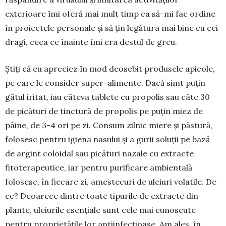
exterioare îmi oferă mai mult timp ca să-mi fac ordine
în proiectele personale și să țin legătura mai bine cu cei
dragi, ceea ce înainte îmi era destul de greu.
Știți că eu apreciez în mod deosebit produsele apicole,
pe care le consider super-alimente. Dacă simt puțin
gâtul iritat, iau câteva tablete cu propolis sau câte 30
de picături de tinctură de propolis pe puțin miez de
pâine, de 3-4 ori pe zi. Con­sum zilnic miere și păstură,
folosesc pentru igiena na­sului și a gurii soluții pe bază
de argint coloidal sau picături nazale cu extracte
fitoterapeutice, iar pentru purificare ambientală
folosesc, în fiecare zi, amestecuri de uleiuri volatile. De
ce? Deoarece dintre toate tipurile de extracte din
plante, uleiurile esențiale sunt cele mai cunoscute
pentru proprie­tățile lor antiinfecțioase. Am ales, în