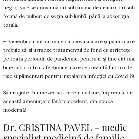
negri, care se consumă ori sub formă de ceaiuri, ori sub
formă de pulberi ce se țin sub limbă, până la absorbția
totală.
– Pacienții cu boli cronice cardiovasculare și pulmonare
trebuie să-și urmeze tratamentul de fond cu strictețe
pe toată perioada de pandemie, pentru a-și ține cât mai
bine sub control afecțiunile, care reprezintă factori de
risc suplimentari pentru instalarea infecției cu Covid 19!
Să ne ajute Dumnezeu să trecem cu bine, împre­ună, de
această amenințare fără precedent, din epo­ca
modernă!
Dr. CRISTINA PAVEL – medic
specialist medicină de familie,