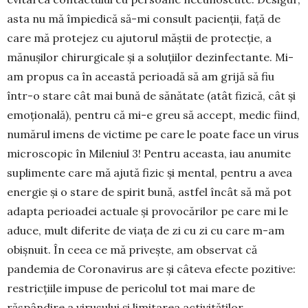
asta nu mă îm­piedică să-mi consult pa­cienții, față de
care mă pro­tejez cu ajutorul măștii de protecție, a
mănușilor chi­rur­gicale și a soluțiilor dezin­fectante. Mi-
am propus ca în această perioadă să am grijă să fiu
într-o stare cât mai bună de sănătate (atât fizică, cât și
emo­țională), pentru că mi-e greu să accept, medic fiind,
numărul imens de victime pe care le poate face un virus
microscopic în Mileniul 3! Pentru aceasta, iau anumite
suplimente care mă ajută fizic și men­tal, pentru a avea
energie și o stare de spirit bună, astfel încât să mă pot
adapta perioadei actuale și provocărilor pe care mi le
aduce, mult diferite de viața de zi cu zi cu care m-am
obișnuit. În ceea ce mă privește, am observat că
pandemia de Corona­virus are și câteva efecte pozitive:
restricțiile im­puse de pericolul tot mai mare de
răspândire a viru­sului și limitarea activităților