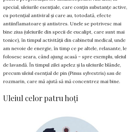
special, uleiu­rile esențiale, care conțin substanțe active,
cu poten­țial antiviral și care au, totodată, efecte
antiinfla­matoare și antistres. Unele se potrivesc mai
bine ziua (uleiurile din specii de eucalipt, care sunt mai
tonice), în timpul activității din cabinetul medical, unde
am nevoie de energie, în timp ce pe altele, relaxante, le
folosesc seara, când ajung acasă – spre exemplu, uleiul
de lavandă. În timpul zilei apelez și la uleiurile blânde,
precum uleiul esențial de pin (Pinus sylvestris) sau de
rozmarin, care mă ajută să mă concentrez mai bine.
Uleiul celor patru hoți