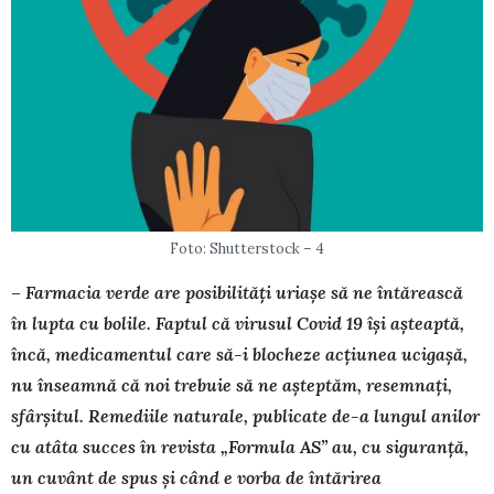
Foto: Shutterstock – 4
– Farmacia verde are posibilități uriașe să ne întărească
în lupta cu bolile. Faptul că virusul Covid 19 își așteaptă,
încă, medicamentul care să-i blo­cheze acțiunea ucigașă,
nu înseamnă că noi trebuie să ne așteptăm, resem­nați,
sfârșitul. Remediile naturale, publicate de-a lungul anilor
cu atâta suc­ces în revista „Formula AS” au, cu siguranță,
un cuvânt de spus și când e vorba de întărirea