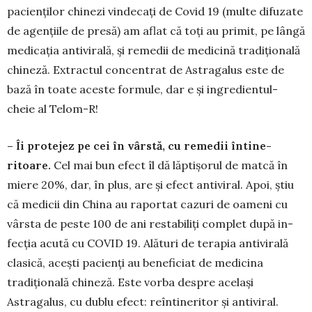
pacienților chinezi vindecați de Covid 19 (multe difu­zate
de agențiile de presă) am aflat că toți au primit, pe lângă
medicația antivirală, și remedii de medicină tradițională
chineză. Ex­tractul concentrat de As­tragalus este de
bază în toate aceste for­mule, dar e și ingre­dien­tul-
cheie al Telom-R!
– Îi protejez pe cei în vârstă, cu remedii întine­
ritoare.
Cel mai bun efect îl dă lăptișorul de matcă în
miere 20%, dar, în plus, are și efect antiviral. Apoi, știu
că medicii din China au ra­portat cazuri de oameni cu
vârsta de peste 100 de ani restabiliți complet după in­
fecția acută cu COVID 19. Alături de terapia antivirală
clasică, acești pacienți au beneficiat de medicina
tradițională chineză. Este vorba despre același
Astragalus, cu dublu efect: reîntineritor și antiviral.