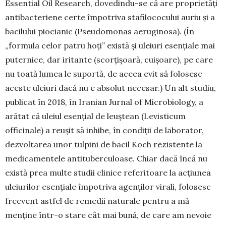
Essential Oil Research, dovedindu-se că are pro­prie­tăți
antibacteriene certe îm­potriva stafilococului auriu și a
bacilului piocianic (Pseudomo­nas aeruginosa). (În
„formula celor patru hoți” există și uleiuri esențiale mai
puternice, dar iritante (scorțișoară, cuișoare), pe care
nu toată lumea le suportă, de aceea evit să folosesc
aceste uleiuri dacă nu e absolut necesar.) Un alt studiu,
publicat în 2018, în Iranian Jurnal of Microbiology, a
arătat că uleiul esențial de leuștean (Levisticum
officinale) a reușit să inhibe, în condiții de laborator,
dezvoltarea unor tulpini de bacil Koch rezistente la
medicamentele antituberculoase. Chiar dacă încă nu
există prea multe studii clinice referitoare la acțiunea
uleiurilor esențiale împotriva agenților virali, folosesc
frecvent astfel de remedii naturale pentru a mă
menține într-o stare cât mai bună, de care am nevoie