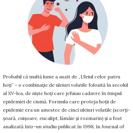
Probabil că multă lume a auzit de „Uleiul celor patru
hoți” – o combinație de uleiuri volatile folosită în secolul
al XV-lea, de niște hoți care jefuiau cadavre în timpul
epidemiei de ciumă. Formula care proteja hoții de
epidemie era un amestec de cinci uleiuri volatile (scorți­
șoară, cuișoare, eucalipt, lămâie și rozmarin) și a fost
analizată într-un stu­diu publicat în 1998, în Jour­nal of