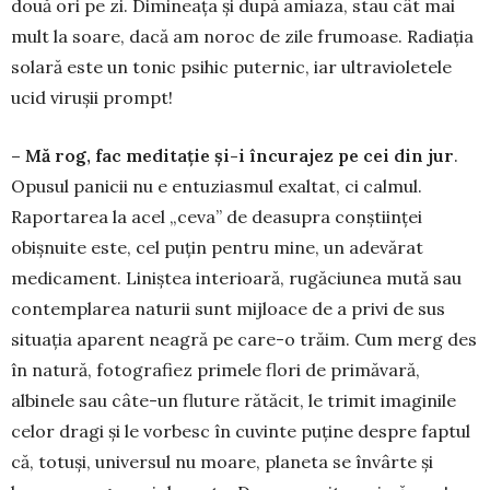
două ori pe zi. Dimineața și după amiaza, stau cât mai
mult la soare, dacă am noroc de zile frumoase. Ra­diația
solară este un tonic psihic puternic, iar ultravioletele
ucid virușii prompt!
– Mă rog, fac meditație și-i încu­rajez pe cei din jur
.
Opusul panicii nu e entuziasmul exaltat, ci calmul.
Rapor­tarea la acel „ceva” de deasupra con­științei
obișnuite este, cel puțin pentru mine, un adevărat
medicament. Liniștea interioară, rugăciunea mută sau
contem­plarea naturii sunt mijloace de a privi de sus
situația aparent neagră pe care-o trăim. Cum merg des
în natură, fotografiez primele flori de primăvară,
albinele sau câte-un fluture rătăcit, le trimit imaginile
celor dragi și le vorbesc în cuvinte puține despre faptul
că, totuși, universul nu moare, planeta se învârte și