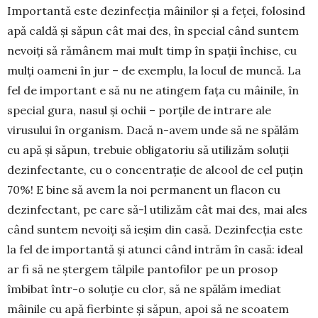
Importantă este dezinfecția mâinilor și a feței, folosind
apă caldă și săpun cât mai des, în special când suntem
nevoiți să rămânem mai mult timp în spații închise, cu
mulți oameni în jur – de exemplu, la locul de muncă. La
fel de important e să nu ne atingem fața cu mâinile, în
special gura, nasul și ochii – porțile de intrare ale
virusului în organism. Dacă n-avem unde să ne spălăm
cu apă și săpun, trebuie obligatoriu să utilizăm soluții
dezinfectante, cu o concentrație de alcool de cel puțin
70%! E bine să avem la noi permanent un flacon cu
dezin­fectant, pe care să-l utilizăm cât mai des, mai ales
când suntem nevoiți să ieșim din casă. Dezin­fecția este
la fel de importantă și atunci când intrăm în casă: ideal
ar fi să ne ștergem tălpile pantofilor pe un prosop
îmbibat într-o soluție cu clor, să ne spălăm imediat
mâinile cu apă fierbinte și săpun, apoi să ne scoatem