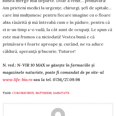
lumea merge mai departe. Doar a venit… primăvara!
Am prieteni medici la urgențe, chirurgi, șefi de spitale…
care îmi mulțumesc pen­tru fiecare imagine cu o floare
abia răsărită și mă întreabă cum e în pădure, pentru că
ei n-au timp s-o vadă, la cât sunt de ocupați. Le spun că
este mai frumos ca niciodată! Vestea bună e că
primăvara-i foarte aproape și, curând, ne va aduce
căldură, spe­ranță și bucurie. Tuturor!
N. red.: N-VIR 10 MAX se găsește în farma­ciile și
magazinele naturiste, poate fi comandat de pe site-ul
www.life-bio.ro
sau la tel. 0736/27.09.98
TAGS:
CORONAVIRUS
,
NATURISM
,
SANATATE