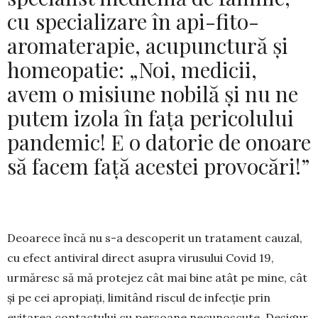
cu specializare în api-fito-
aromaterapie, acupunctură și
homeopatie: „Noi, medicii,
avem o misiune nobilă și nu ne
putem izola în fața pericolului
pandemic! E o datorie de onoare
să facem față acestei provocări!”
Deoarece încă nu s-a descoperit un tra­tament cauzal,
cu efect antiviral direct asu­pra virusului Covid 19,
urmăresc să mă protejez cât mai bine atât pe mine, cât
și pe cei apropiați, limitând riscul de infecție prin
evitarea contactului cu persoane necu­nos­cute. Desigur,