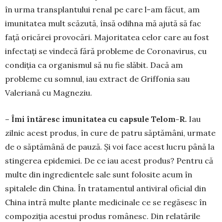
în urma transplantului renal pe care l-am făcut, am
imunitatea mult scăzută, însă odihna mă ajută să fac
față oricărei provocări. Majoritatea celor care au fost
infectați se vindecă fără probleme de Coronavirus, cu
condiția ca organismul să nu fie slăbit. Dacă am
probleme cu somnul, iau extract de Griffonia sau
Valeriană cu Magneziu.
– Îmi întăresc imunitatea cu capsule Telom-R.
Iau
zilnic acest produs, în cure de patru săptămâni, urmate
de o săptămână de pauză. Și voi face acest lucru până la
stingerea epidemiei. De ce iau acest produs? Pentru că
multe din ingredientele sale sunt folosite acum în
spitalele din China. În tratamentul antiviral oficial din
China intră multe plante medicinale ce se regăsesc în
compoziția acestui produs românesc. Din relatările