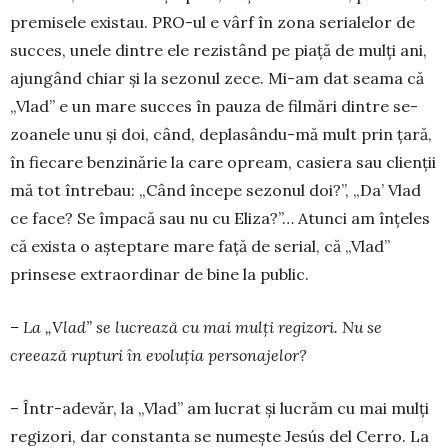
premisele existau. PRO-ul e vârf în zona serialelor de
succes, unele dintre ele re­zis­tând pe piaţă de mulţi ani,
ajungând chiar şi la sezonul zece. Mi-am dat seama că
„Vlad” e un mare succes în pauza de filmări dintre se­
zoanele unu şi doi, când, deplasându-mă mult prin ţară,
în fiecare benzinărie la care opream, casiera sau clienţii
mă tot întrebau: „Când începe sezonul doi?”, „Da’ Vlad
ce face? Se împacă sau nu cu Eliza?”… Atunci am înțeles
că exista o aşteptare mare faţă de serial, că „Vlad”
prinsese extraordinar de bine la public.
– La „Vlad” se lucrează cu mai mulți re­gizori. Nu se
creează rupturi în evoluția personajelor?
– Într-adevăr, la „Vlad” am lucrat şi lucrăm cu mai mulţi
regizori, dar constanta se numeş­te Jesús del Cerro. La