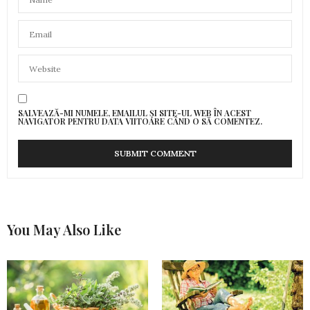
SALVEAZĂ-MI NUMELE, EMAILUL ȘI SITE-UL WEB ÎN ACEST
NAVIGATOR PENTRU DATA VIITOARE CÂND O SĂ COMENTEZ.
You May Also Like