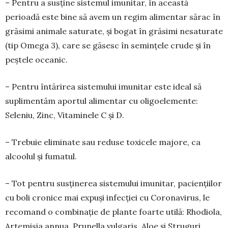
– Pentru a susține sistemul imunitar, în această
perioadă este bine să avem un regim alimentar sărac în
grăsimi animale saturate, și bogat în grăsimi nesaturate
(tip Omega 3), care se găsesc în semințele crude și în
peștele oceanic.
– Pentru întărirea sistemului imunitar este ideal să
suplimentăm aportul alimentar cu oligoelemente:
Seleniu, Zinc, Vitaminele C și D.
– Trebuie eliminate sau reduse toxicele majore, ca
alcoolul și fumatul.
– Tot pentru susținerea sistemului imunitar, paciențiilor
cu boli cronice mai expuși infecției cu Coronavirus, le
recomand o combinație de plante foarte utilă: Rhodiola,
Artemisia annua, Prunella vulgaris, Aloe și Struguri