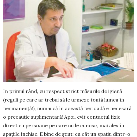
În primul rând, eu respect strict măsurile de igienă
(reguli pe care ar trebui să le urmeze toată lumea în
permanență!), numai că în această perioadă e necesară
o precauție suplimen­tară! Apoi, evit contactul fizic
direct cu persoane pe care nu le cunosc, mai ales în
spațiile închise. E bine de știut: cu cât un spațiu dintr-o