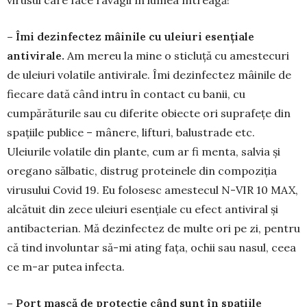
– Îmi dezinfectez mâinile cu uleiuri esențiale
antivirale.
Am mereu la mine o sticluță cu ames­tecuri
de uleiuri volatile antivirale. Îmi dezinfectez mâinile de
fiecare dată când intru în contact cu banii, cu
cumpărăturile sau cu diferite obiecte ori suprafețe din
spațiile publice – mânere, lifturi, balustrade etc.
Uleiurile volatile din plante, cum ar fi menta, salvia și
oregano sălbatic, distrug pro­teinele din compoziția
virusului Covid 19. Eu folo­sesc amestecul N-VIR 10 MAX,
alcătuit din zece uleiuri esențiale cu efect antiviral și
antibacterian. Mă dezinfectez de multe ori pe zi, pentru
că tind involuntar să-mi ating fața, ochii sau nasul, ceea
ce m-ar putea infecta.
– Port mască de protecție când sunt în spațiile