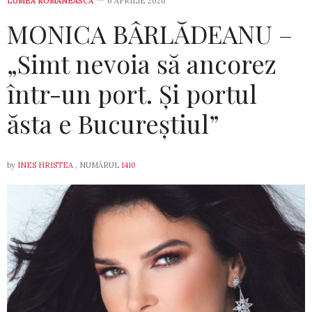
LUMEA ROMÂNEASCĂ
6 APRILIE 2020
MONICA BÂRLĂDEANU –
„Simt nevoia să ancorez
într-un port. Și portul
ăsta e Bucureștiul”
by
INES HRISTEA
, NUMĂRUL
1410