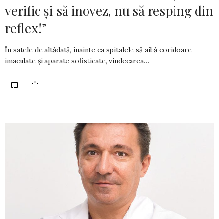
verific și să inovez, nu să resping din
reflex!”
În satele de altădată, înainte ca spitalele să aibă coridoare
imaculate și aparate sofis­ti­cate, vindecarea…