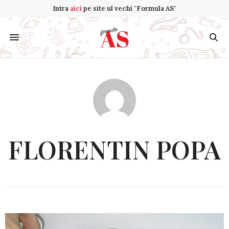
Intra
aici
pe site ul vechi "Formula AS"
FLORENTIN POPA