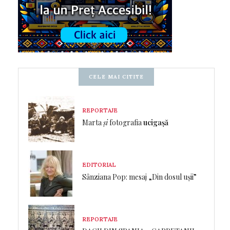
CELE MAI CITITE
REPORTAJE
Marta
și
fotografia
ucigașă
EDITORIAL
Sânziana Pop: mesaj „Din dosul ușii”
REPORTAJE