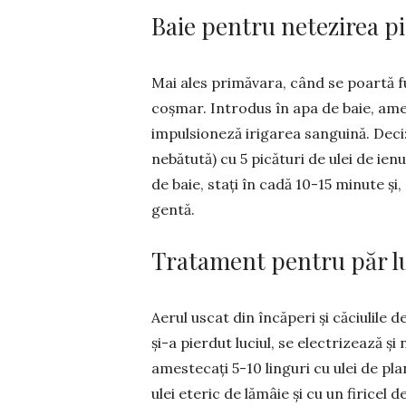
Baie pentru netezirea pi
Mai ales primăvara, când se poar­tă fu
coșmar. Intro­dus în apa de baie, ames­
im­pul­sioneză irigarea san­g­uină. Dec
nebătută) cu 5 pi­cături de ulei de ie­n
de baie, stați în cadă 10-15 minute și, d
gentă.
Tratament pentru păr l
Aerul uscat din încăperi și căciu­lile 
și-a pierdut luciul, se electrizează și
ames­tecați 5-10 lin­guri cu ulei de pla
ulei eteric de lămâie și cu un fi­ricel