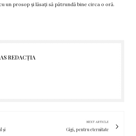
 cu un prosop și lăsați să pătrundă bi­ne circa o oră.
AS REDACȚIA
NEXT ARTICLE
 și
Gigi, pentru eternitate