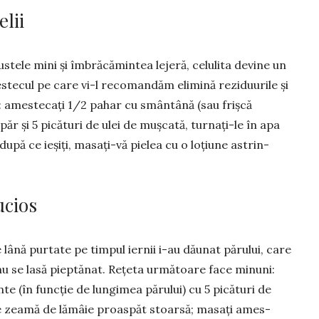
elii
stele mini și îmbrăcămintea le­jeră, ce­lulita devine un
tecul pe care vi-l re­co­mandăm eli­mi­nă rezi­duurile și
i: ames­te­cați 1/2 pahar cu smân­tână (sau frișcă
upăr și 5 picături de ulei de muș­cată, tur­nați-le în apa
u­pă ce ie­șiți, masa­ți-vă pielea cu o lo­țiune as­trin­
ucios
de lână purtate pe timpul iernii i-au dăunat părului, care
 nu se lasă pieptănat. Re­țe­ta următoare face mi­nuni:
nte (în funcție de lungimea pă­ru­lui) cu 5 pi­cături de
 de zeamă de lă­mâie proaspăt stoar­să; ma­sați ames­