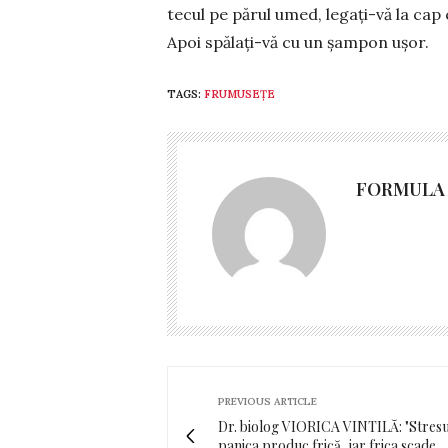
tecul pe pă­rul umed, lega­ți-vă la cap
Apoi spălați-vă cu un șam­pon ușor.
TAGS:
FRUMUSEȚE
FORMULA 
PREVIOUS ARTICLE
Dr. biolog VIORICA VINTILĂ: "Stresul
panica produc frică, iar frica scade