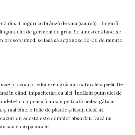
tă din: 3 linguri cu brânză de vaci (scursă), 1 lingură
1 lingură ulei de germeni de grâu. Se amestecă bi­ne, se
 un prosop umed, se lasă să acționeze 20-30 de minute
oase provoacă redu­ce­rea grăsimii na­turale a pie­lii. De
ând în când, împa­chetări cu ulei. Încălziți puțin ulei de
tindeți-l cu o pensu­lă moale pe toată pie­lea gâtului.
 mai bine, o folie de plastic și lăsați uleiul să
cazurilor, acesta este com­plet absor­bit. Dacă nu,
vată sau o cârpă moale.