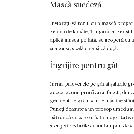
Mască suedeză
Înviorați-vă te­nul cu o mască pre­para
zeamă de lă­mâie, 1 lin­gură cu zer și 
aplică masca pe față, se aco­peră cu
și apoi se spală cu apă călduță.
Îngrijire pentru gât
Iarna, puloverele pe gât și șalurile gr
aceea, acum, pri­mă­vara, faceți, din c
ger­meni de grâu sau de măs­li­ne și în­
Puneți deasu­pra un pro­sop umed sau, și
pătrundă circa o oră. În majoritatea 
ștergeți res­tu­rile cu un tampon de 