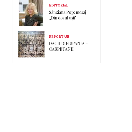
EDITORIAL
Sânziana Pop: mesaj
„Din dosul ușii”
REPORTAJE
DACII DIN SPANIA –
CARPETANII