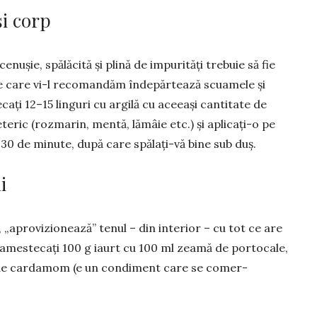
și corp
enușie, spălăcită și plină de im­pu­rități trebuie să fie
 pe care vi-l recoman­dăm îndepărtează scuamele și
­cați 12–15 linguri cu argilă cu aceeași can­ti­tate de
teric (roz­marin, men­tă, lămâie etc.) și apli­cați-o pe
ze 30 de minute, după care spălați-vă bine sub duș.
i
 „aprovi­zio­nează” te­nul – din interior – cu tot ce are
: amestecați 100 g iaurt cu 100 ml zeamă de portocale,
țit de cardamom (e un con­diment care se comer­