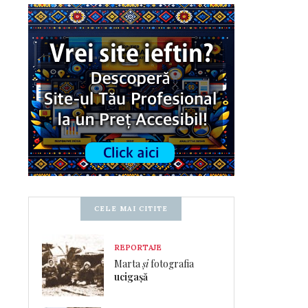
CELE MAI CITITE
REPORTAJE
Marta
și
fotografia
ucigașă