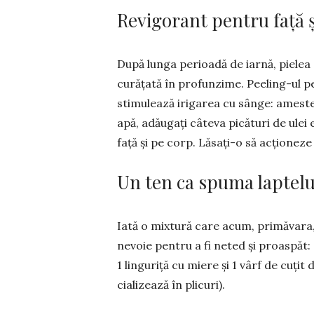
Revigorant pentru față 
După lunga perioadă de iarnă, pie­­lea c
curățată în pro­fun­zime. Peeling-ul
stimu­lea­ză iri­garea cu sânge: ames­te
apă, adăugați câ­teva picături de ulei e
față și pe corp. Lă­sați-o să ac­țione
Un ten ca spuma laptelu
Iată o mixtură ca­re acum, pri­mă­vara,
nevoie pen­tru a fi neted și proaspăt
1 linguriță cu miere și 1 vârf de cu
cializează în plicuri).