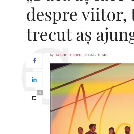
despre viitor,
trecut aș ajun
by
GABRIELA LUPU
, NUMĂRUL
1411
0