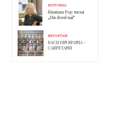
EDITORIAL
Sânziana Pop: mesaj
„Din dosul ușii”
REPORTAJE
DACII DIN SPANIA –
CARPETANII