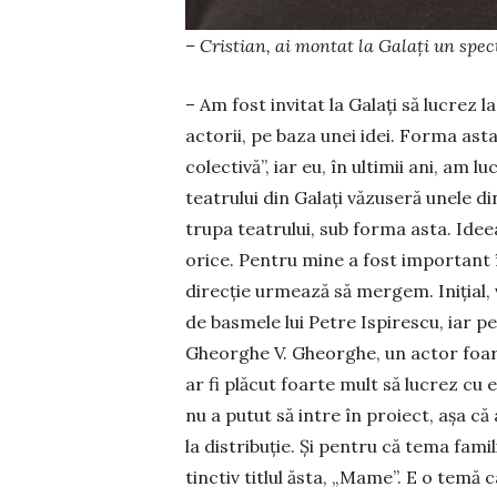
– Cristian, ai montat la Galați un spe
– Am fost invitat la Galați să lucrez 
actorii, pe baza unei idei. Forma asta
colectivă”, iar eu, în ultimii ani, am
teatrului din Galați văzuseră unele d
trupa teatrului, sub forma asta. Idee
orice. Pentru mine a fost important în
direcție ur­mea­ză să mergem. Inițial,
de basmele lui Petre Ispirescu, iar p
Gheorghe V. Gheorghe, un actor foart
ar fi plăcut foarte mult să lucrez cu
nu a putut să intre în pro­iect, așa c
la dis­tri­buție. Și pentru că te­ma fa­m
tinctiv titlul ăsta, „Ma­me”. E o tem