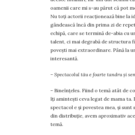
oa­menii care mi s-au părut că pot me
Nu toți actorii reacționează bine la id
gândească încă din pri­ma zi de repet
echipă, care se termină de-abia cu u
talent, ci mai degrabă de structura fi
povești mai ex­traordinare. Până la u
interesantă.
– Spectacolul tău e foarte tandru și se
– Bineînțeles. Fiind o temă atât de c
îți amintești ceva legat de mama ta. 
spectacol e și po­vestea mea, și sunt s
din distribuție, avem apro­ximativ ac
temă.