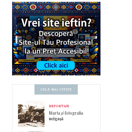
CELE MAI CITITE
REPORTAJE
Marta
și
fotografia
ucigașă