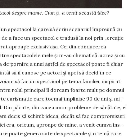
ctacol despre mame. Cum ți-a venit această idee?
la un spec­tacol la care să scriu scenariul împreună cu
 de a face un spectacol e tradusă la noi prin „creație
 lucrat aproape exclusiv așa. Cei din conducerea
intre spectacolele mele și m-au chemat să lucrez și cu
a de pornire a unui astfel de spectacol poate fi chiar
tâi să îi cunosc pe actori și apoi să decid în ce
 voiam să fac un spec­tacol pe tema familiei, inspirat
entru rolul principal îl doream foarte mult pe domnul
e carismatic care tocmai împlinise 90 de ani și mi-
 el. Din păcate, din cauza unor probleme de sănătate, el
ă am decis să schimb ideea, decât să fac com­pro­misuri
iliei era, oricum, a­proa­pe de mi­ne, a venit cum­va ins­
ă care poate genera sute de spectacole și o temă care