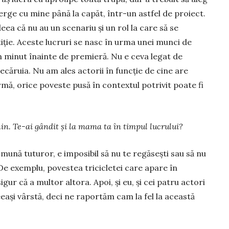
rge cu mine până la capăt, într-un astfel de proiect.
eea că nu au un sce­nariu și un rol la care să se
iție. Aceste lucruri se nasc în urma unei munci de
n minut înainte de premieră. Nu e ceva legat de
ecăruia. Nu am ales actorii în funcție de cine are
rmă, orice poveste pusă în contextul potrivit poate fi
nin. Te-ai gândit și la mama ta în timpul lucrului?
omună tuturor, e imposibil să nu te regăsești sau să nu
De exemplu, povestea tricicletei care apare în
igur că a multor altora. Apoi, și eu, și cei patru actori
eeași vârstă, deci ne raportăm cam la fel la această