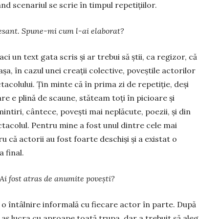
d scenariul se scrie în timpul repe­ti­țiilor.
esant. Spune-mi cum l-ai ela­borat?
ci un text gata scris și ar trebui să știi, ca regizor, că
a, în cazul unei creații colective, po­veș­tile actorilor
co­lu­lui. Țin minte că în pri­ma zi de repetiție, deși
care e plină de scaune, stăteam toți în picioare și
­tiri, cân­tece, povești mai neplăcute, poezii, și din
ctacolul. Pentru mine a fost unul dintre cele mai
 că actorii au fost foarte deschiși și a existat o
 final.
Ai fost atras de anumite povești?
r o în­tâlnire informală cu fiecare actor în parte. După
aș lucra cu aproape toată trupa, dar a trebuit să aleg