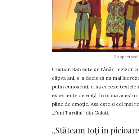
Un spectacol 
Cristian Ban este un tânăr regizor cu
câţiva ani, s-a decis să nu mai lu­cre
puţin cunoscuţi, ci să creeze textele 
experienţe de viaţă. În urma acestor 
pline de emoţie. Aşa este şi cel mai 
„Fani Tardini” din Galaţi.
„Stăteam toți în picioar