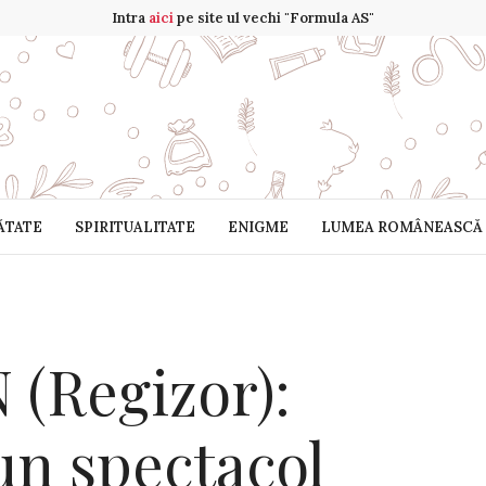
Intra
aici
pe site ul vechi "Formula AS"
ĂTATE
SPIRITUALITATE
ENIGME
LUMEA ROMÂNEASCĂ
(Regizor):
un spectacol