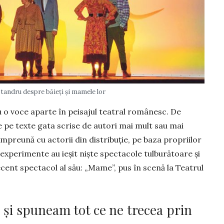
tandru despre băieți şi mamele lor
 o vo­ce aparte în peisajul teatral românesc. De
­ze pe texte gata scrise de autori mai mult sau mai
împreună cu actorii din distribuţie, pe baza propriilor
experimente au ieşit nişte spectacole tulburătoare şi
recent spectacol al său: „Mame”, pus în scenă la Teatrul
e și spuneam tot ce ne trecea prin