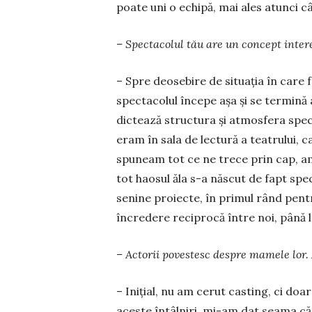
poate uni o echipă, mai a­les atunci cân
– Spectacolul tău are un concept inter
– Spre deosebire de situația în care fa
spec­tacolul începe așa și se termină aș
dictează struc­tura și atmosfera specta­
eram în sala de lectură a tea­tru­lui, 
spuneam tot ce ne trece prin cap, amin
tot haosul ăla s-a născut de fapt spe
senine proiecte, în primul rând pentru
încredere reciprocă între noi, până la
– Actorii povestesc despre mamele lor. 
– Inițial, nu am cerut casting, ci doa
aceste întâlniri, mi-am dat seama că 