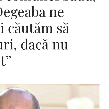
„Degeaba ne
i căutăm să
ri, dacă nu
t”