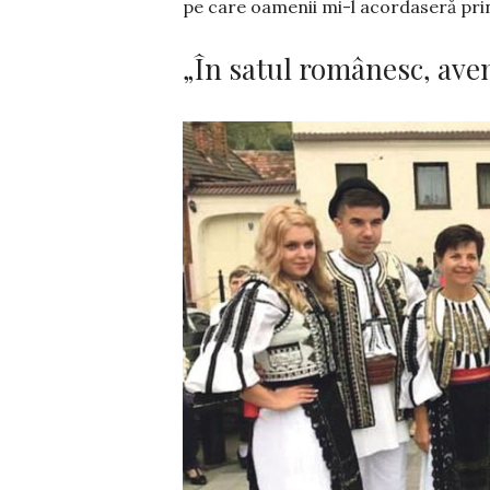
pe care oamenii mi-l acor­daseră pri
„În satul românesc, ave