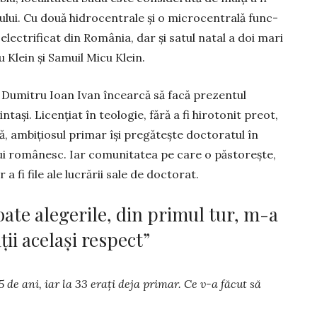
u­lui. Cu două hidrocentrale și o microcentrală func­
electrificat din Ro­mâ­nia, dar și satul natal a doi mari
u Klein și Samuil Micu Klein.
 Dumitru Ioan Ivan încearcă să facă prezentul
tași. Licențiat în teologie, fără a fi hirotonit preot,
ică, ambițiosul primar își pregătește doctoratul în
lui ro­mânesc. Iar comunitatea pe care o păstorește,
a fi file ale lu­crării sale de doctorat.
oate alegerile, din primul tur, m-a
ii același respect”
25 de ani, iar la 33 erați deja primar. Ce v-a făcut să