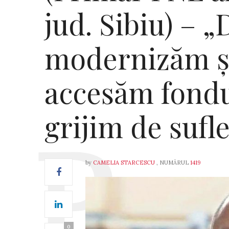
jud. Sibiu) – 
modernizăm ș
accesăm fondu
grijim de sufle
by
CAMELIA STARCESCU
, NUMĂRUL
1419
0