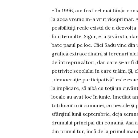
– În 1996, am fost cel mai tânăr consi
la acea vreme m-a vrut viceprimar. Aș
posibilități reale există de a dezvolta
foarte multe. Sigur, era și vârsta, da
bate pasul pe loc. Căci Sadu vine din
grafică extraordinară și terenuri nici
de întreprin­zători, dar care și-ar fi 
potrivite secolului în care trăim. Și,
„democrație participativă”, este exa
la implicare, să aibă cu toții un cuvâ
locale au avut loc în iunie. Imediat 
toți locuitorii co­mu­nei, cu nevoile ș
sfârșitul lunii septembrie, deja sem
drumului principal din comună. Așa am
din primul tur, încă de la primul mand