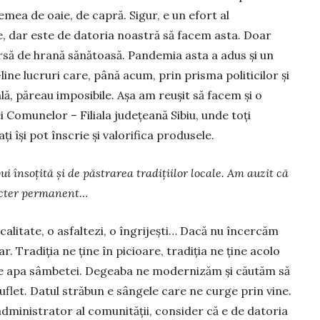
emea de oaie, de capră. Sigur, e un efort al
le, dar este de datoria noastră să fa­cem asta. Doar
ursă de hrană sănătoasă. Pandemia asta a adus și un
ine lucruri care, până acum, prin prisma politicilor și
ală, păreau imposibile. Așa am reușit să facem și o
i Comunelor – Fi­lia­la județeană Sibiu, unde toți
ați își pot în­scrie și valorifica produsele.
i însoțită și de păstrarea tradițiilor locale. Am auzit că
racter per­manent…
alitate, o as­fal­tezi, o îngrijești… Dacă nu în­cercăm
r. Tra­diția ne ține în pi­cioa­re, tradiția ne ține acolo
pe apa sâmbetei. De­geaba ne moder­ni­zăm și căutăm să
flet. Datul străbun e sân­ge­le care ne curge prin vine.
 adminis­tra­tor al comunității, consi­der că e de datoria