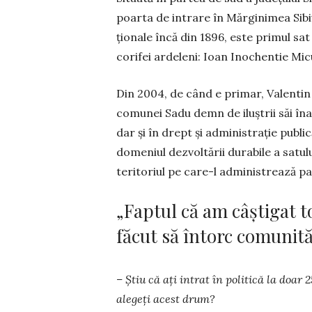
poarta de intrare în Mărginimea Si­bi
ționale încă din 1896, este primul sat 
corifei ar­deleni: Ioan Inochentie Mic
Din 2004, de când e primar, Valentin
comunei Sadu demn de iluștrii săi înain
dar și în drept și ad­mi­nistrație publ
domeniul dezvoltării durabile a satu
te­ritoriul pe care-l administrează par 
„Faptul că am câștigat t
făcut să întorc comunităț
– Știu că ați intrat în politică la doar 
alegeți acest drum?