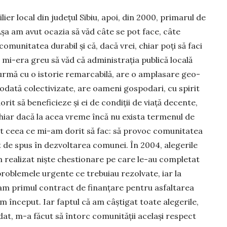
lier local din județul Sibiu, apoi, din 2000, primarul de
a am avut oca­zia să văd câte se pot face, câte
 comunitatea durabil și că, dacă vrei, chiar poți să faci
r mi-era greu să văd că administrația pu­blică locală
 ur­mă cu o istorie remarcabilă, are o amplasare geo­
odată colec­ti­vizate, are oameni gospodari, cu spirit
dorit să beneficieze și ei de condiții de viață decente,
 chiar dacă la acea vreme încă nu exista termenul de
ct ceea ce mi-am dorit să fac: să provoc comunitatea
nt de spus în dezvoltarea comunei. În 2004, alegerile
am realizat niște ches­tionare pe care le-au completat
i problemele urgente ce trebuiau re­zolvate, iar la
­nam primul contract de finanțare pentru asfaltarea
 început. Iar faptul că am câștigat toate alegerile,
at, m-a făcut să întorc co­mu­nității același respect