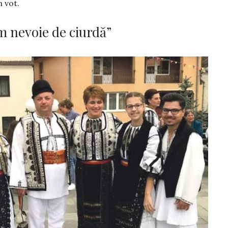
n vot.
m nevoie de ciurdă”