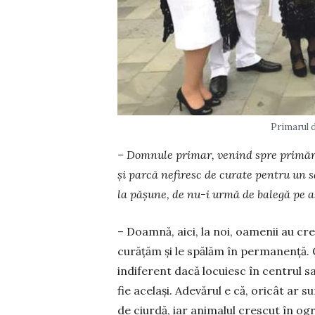
Primarul d
– Domnule primar, venind spre primărie
și parcă nefiresc de curate pentru un 
la pășune, de nu-i urmă de balegă pe a
– Doamnă, aici, la noi, oamenii au cr
cu­rățăm și le spălăm în permanență. C
indiferent dacă lo­cuiesc în centrul s
fie același. Adevărul e că, oricât ar
de ciurdă, iar animalul crescut în og