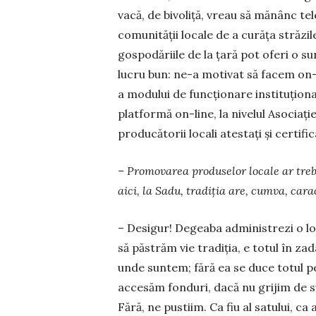
vacă, de bivoliță, vreau să mănânc tel
comunității locale de a curăța străzi
gospodăriile de la țară pot oferi o s
lucru bun: ne-a motivat să facem on-l
a mo­du­lui de funcționare instituțion
platformă on-line, la nivelul Asociație
producătorii locali ates­tați și certific
– Promovarea produse­lor locale ar trebu
aici, la Sadu, tra­diția are, cumva, ca
– Desigur! Degeaba ad­mi­nistrezi o loc
să păstrăm vie tra­diția, e totul în zada
unde sun­tem; fără ea se duce totul 
accesăm fon­duri, dacă nu grijim de su
Fără, ne pustiim. Ca fiu al satului, ca