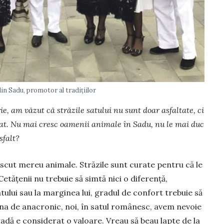
in Sadu, promotor al tradițiilor
, am văzut că străzile satului nu sunt doar asfaltate, ci
sat. Nu mai cresc oamenii animale în Sadu, nu le mai duc
sfalt?
escut mereu animale. Străzile sunt curate pentru că le
etățenii nu tre­buie să simtă nici o diferență,
atului sau la marginea lui, gradul de confort trebuie să
 suna de anacronic, noi, în satul românesc, avem nevoie
radă e considerat o valoare. Vreau să beau lapte de la