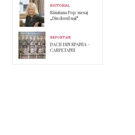
EDITORIAL
Sânziana Pop: mesaj
„Din dosul ușii”
REPORTAJE
DACII DIN SPANIA –
CARPETANII