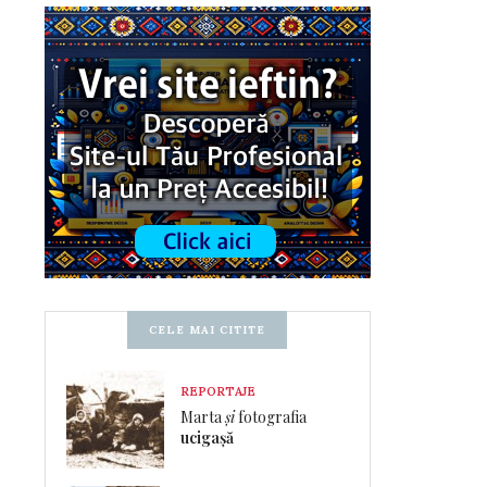
CELE MAI CITITE
REPORTAJE
Marta
și
fotografia
ucigașă