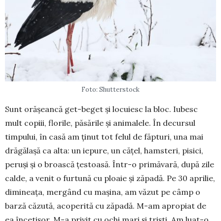
Foto: Shutterstock
Sunt orășeancă get-be­get și locuiesc la bloc. Iubesc
mult copiii, florile, pă­să­rile și animalele. În decur­sul
timpului, în casă am ținut tot felul de făpturi, una mai
drăgălașă ca alta: un iepure, un cățel, hamsteri, pisici,
pe­ruși și o broască țestoasă. Într-o primăvară, după zile
calde, a venit o furtună cu ploaie și zăpadă. Pe 30 apri­lie,
dimineața, mergând cu ma­șina, am văzut pe câmp o
bar­ză căzută, acoperită cu zăpadă. M-am apropiat de
ea încetișor. M-a privit cu ochi mari și triști. Am luat-o