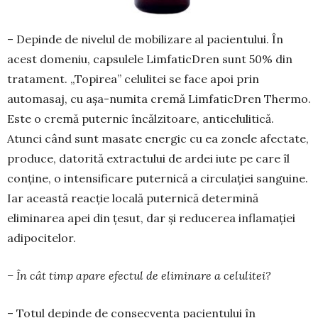
– Depinde de nivelul de mobilizare al pacien­tului. În
acest domeniu, capsulele LimfaticDren sunt 50% din
tratament. „Topirea” celulitei se face apoi prin
automasaj, cu așa-numita cremă Limfa­ticDren Thermo.
Este o cremă puternic încălzitoa­re, anticelulitică.
Atunci când sunt masate energic cu ea zonele afectate,
produce, datorită extractului de ardei iute pe care îl
conține, o intensificare pu­ter­nică a circulației sanguine.
Iar această reacție locală puternică determină
eliminarea apei din țesut, dar și reducerea inflamației
adipocitelor.
– În cât timp apare efectul de eliminare a celulitei?
– Totul depinde de consecvența pacientului în