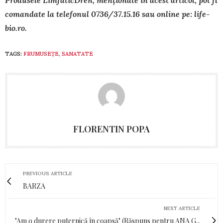
Produsele LimfaticDren, menționate în acest articol, pot fi
comandate la telefonul 0736/37.15.16 sau online pe: life-
bio.ro.
TAGS:
FRUMUSEȚE
,
SANATATE
FLORENTIN POPA
PREVIOUS ARTICLE
BARZA
NEXT ARTICLE
"Am o durere puternică în coapsă" (Răspuns pentru ANA G.,