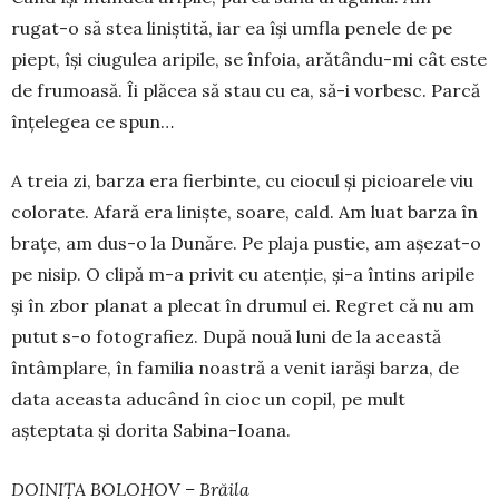
rugat-o să stea li­niș­tită, iar ea își umfla pe­nele de pe
piept, își ciu­gulea aripile, se înfoia, ară­tându-mi cât este
de fru­moa­să. Îi plăcea să stau cu ea, să-i vorbesc. Parcă
înțe­legea ce spun…
A treia zi, barza era fier­binte, cu ciocul și picioarele viu
colorate. Afară era liniște, soare, cald. Am luat barza în
brațe, am dus-o la Dunăre. Pe plaja pustie, am așezat-o
pe nisip. O clipă m-a privit cu atenție, și-a întins aripile
și în zbor planat a plecat în dru­mul ei. Regret că nu am
putut s-o fotografiez. După nouă luni de la această
întâmplare, în familia noastră a venit iarăși barza, de
data aceasta aducând în cioc un copil, pe mult
așteptata și dorita Sa­bi­na-Ioana.
DOINIȚA BOLOHOV – Brăila