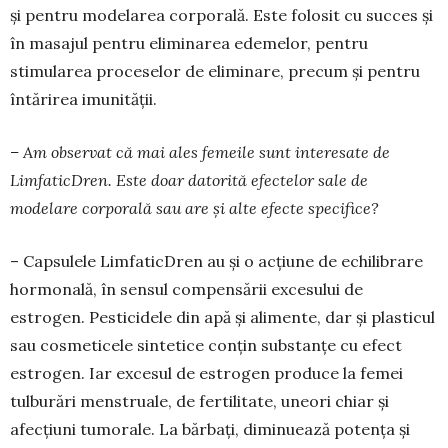
și pentru modelarea cor­po­rală. Este folosit cu succes și
în masajul pentru eliminarea edemelor, pentru
stimularea procese­lor de eliminare, precum și pentru
întărirea imunității.
– Am observat că mai ales femeile sunt in­te­­resate de
LimfaticDren. Este doar datorită efec­telor sale de
modelare corporală sau are și alte efecte specifice?
– Capsulele Limfa­ticDren au și o acțiune de echi­librare
hormonală, în sensul compensării exce­sului de
estrogen. Pesticidele din apă și alimente, dar și plas­ticul
sau cosmeticele sintetice conțin substanțe cu efect
estro­gen. Iar excesul de estrogen produce la femei
tulburări men­struale, de ferti­litate, une­ori chiar și
afecțiuni tumorale. La bărbați, dimi­nuează potența și