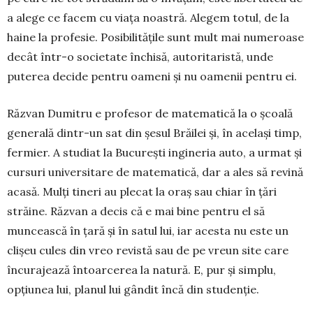
a alege ce facem cu viața noastră. Alegem totul, de la
haine la profesie. Posibilitățile sunt mult mai numeroase
decât într-o societate închisă, autoritaristă, unde
puterea decide pentru oameni și nu oamenii pentru ei.
Răzvan Dumitru e profesor de matematică la o școală
generală dintr-un sat din șesul Brăilei și, în același timp,
fermier. A studiat la București in­gineria auto, a urmat și
cursuri universitare de ma­tematică, dar a ales să revină
acasă. Mulți tineri au plecat la oraș sau chiar în țări
străine. Răzvan a decis că e mai bine pentru el să
muncească în țară și în satul lui, iar acesta nu este un
clișeu cules din vreo revistă sau de pe vreun site care
încura­jează întoarcerea la natură. E, pur și simplu,
opțiu­nea lui, planul lui gândit încă din studenție.