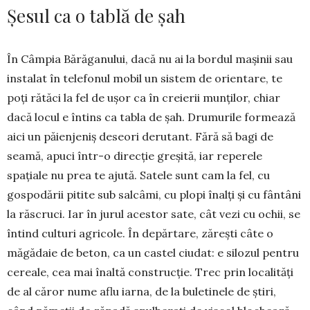
Șesul ca o tablă de șah
În Câmpia Bărăganului, dacă nu ai la bordul mașinii sau
instalat în telefonul mobil un sistem de orientare, te
poți rătăci la fel de ușor ca în creierii munților, chiar
dacă locul e întins ca tabla de șah. Drumurile formează
aici un păienjeniș deseori derutant. Fără să bagi de
seamă, apuci într-o direcție greșită, iar reperele
spațiale nu prea te ajută. Satele sunt cam la fel, cu
gospo­dării pitite sub salcâmi, cu plopi înalți și cu fântâni
la răscruci. Iar în jurul acestor sate, cât vezi cu ochii, se
întind culturi agricole. În de­păr­tare, zărești câte o
măgădaie de beton, ca un castel ciudat: e silozul pentru
cereale, cea mai înaltă construcție. Trec prin localități
de al căror nume aflu iarna, de la buletinele de știri,