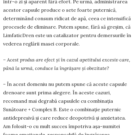
într-o zi și aparent fără efort. Pe urmă, administrarea
acestor capsule pro­duce o sete foarte puternică,
determinând consum ridicat de apă, ceea ce intensifică
procesele de eli­minare. Putem spune, fără să greșim, că
Limfa­ticDren este un catalizator pentru demersurile în
vederea reglării masei corporale.
– Acest produs are efect și în cazul apetitului excesiv care,
până la urmă, conduce la îngrășare și obezitate?
– În acest domeniu nu putem spune că aceste capsule
drenoare sunt prima alegere. În aceste ca­zuri,
recomand mai degrabă capsulele cu combina­ția
Sunătoare + Complex B. Este o combinație pu­ter­nic
antidepresivă și care reduce deopotrivă și anxietatea.
Am folosit-o cu mult succes împotriva așa-numitei
foame emoționale, responsabilă de îngrășarea