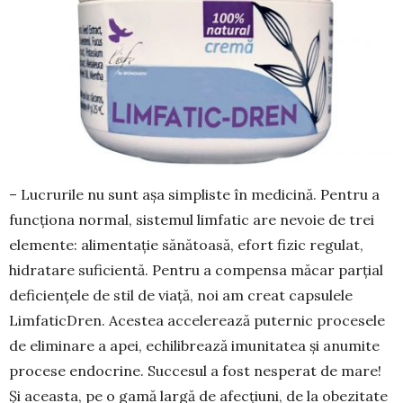
– Lucrurile nu sunt așa simpliste în medicină. Pentru a
funcționa normal, sistemul limfatic are nevoie de trei
elemente: alimentație sănătoasă, efort fizic regulat,
hidratare suficientă. Pentru a compensa măcar parțial
deficiențele de stil de viață, noi am creat capsulele
LimfaticDren. Acestea accelerează puternic procesele
de eliminare a apei, echilibrează imunitatea și anumite
procese endo­crine. Succesul a fost nesperat de mare!
Și aceasta, pe o gamă largă de afecțiuni, de la obezitate