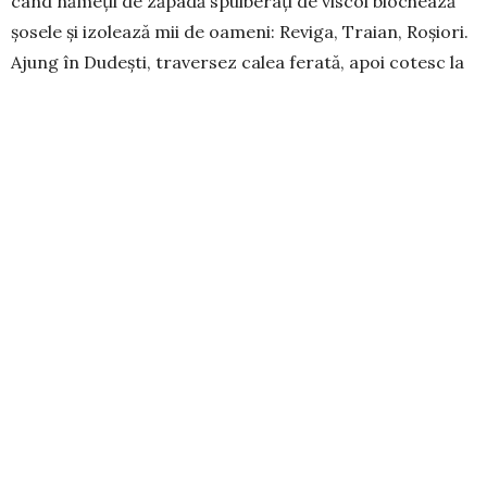
când nă­meții de zăpadă spulberați de viscol blo­chează
șosele și izolează mii de oameni: Revi­ga, Traian, Roșiori.
Ajung în Dudești, traversez calea ferată, apoi cotesc la
dreapta, după indi­cațiile unui tractorist care îl cunoaște
bine pe Răzvan Dumitru. Cel mai sigur indiciu că ai ajuns
la casa unui fermier sunt utilajele agricole din preajma
gospodăriei sale. Am norocul și îl găsesc pe profesorul-
fermier acasă. Am și mai mult noroc că e de acord să
stăm de vorbă.
Banii europeni i-au fost de folos