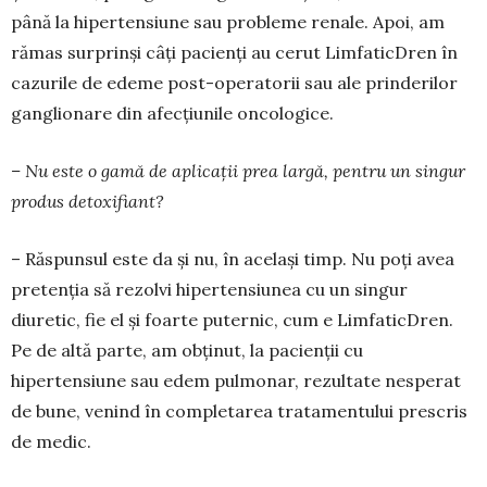
până la hipertensiune sau probleme renale. Apoi, am
rămas surprinși câți pacienți au cerut LimfaticDren în
cazurile de edeme post-operatorii sau ale prin­derilor
ganglionare din afecțiunile oncologice.
– Nu este o gamă de aplicații prea largă, pen­tru un singur
produs detoxifiant?
– Răspunsul este da și nu, în același timp. Nu poți avea
pretenția să rezolvi hipertensiunea cu un singur
diuretic, fie el și foarte puternic, cum e LimfaticDren.
Pe de altă parte, am obținut, la pa­cienții cu
hipertensiune sau edem pulmonar, rezul­tate nesperat
de bune, venind în completarea trata­mentului prescris
de medic.