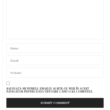
SALVEAZĂ-MI NUMELE, EMAILUL ȘI SITE-UL WEB ÎN ACEST
NAVIGATOR PENTRU DATA VIITOARE CÂND O SĂ COMENTEZ.