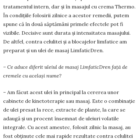
tratamentul intern, dar și în masajul cu crema Thermo.
În condițiile folosirii zilnice a acestor re­medii, putem
spune că în două săptămâni primele efectele pot fi
vizibile. Decisive sunt durata și intensitatea masajului.
De altfel, contra celulitei și a blocajelor limfatice am
preparat și un ulei de ma­saj LimfaticDren.
– Ce aduce diferit uleiul de masaj Lim­fa­ticDren față de
cremele cu același nume?
– Am făcut acest ulei în principal la cererea unor
cabinete de kinetoterapie sau masaj. Este o combinație
de ulei presat la rece, extracte de plan­te, la care se
adaugă și un procent însemnat de uleiuri volatile
integrale. Cu acest amestec, folosit zilnic la masaj, au
fost obținute cele mai rapide rezultate contra celulitei