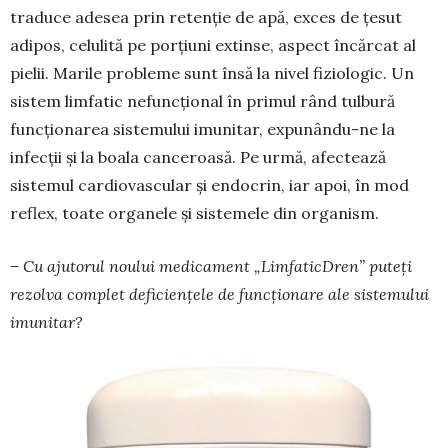
traduce adesea prin retenție de apă, exces de țesut
adipos, celulită pe porțiuni extinse, aspect încărcat al
pielii. Marile probleme sunt însă la nivel fiziologic. Un
sistem limfatic nefuncțional în primul rând tulbură
funcționarea sistemului imu­nitar, expunându-ne la
infecții și la boala can­ce­roasă. Pe urmă, afectează
sistemul cardiovascular și endocrin, iar apoi, în mod
reflex, toate organele și sistemele din organism.
– Cu ajutorul noului medicament „Limfa­ticDren” puteți
rezolva complet deficiențele de funcționare ale sistemului
imunitar?