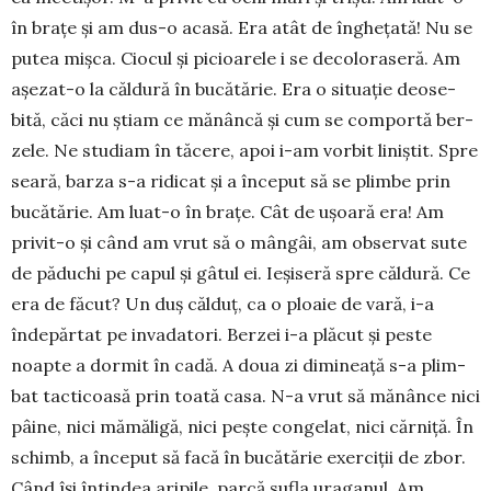
în brațe și am dus-o acasă. Era atât de înghețată! Nu se
putea mișca. Ciocul și picioa­rele i se decoloraseră. Am
așezat-o la căldură în bu­că­tărie. Era o si­tuație deo­se­
bită, căci nu ști­am ce mănâncă și cum se comportă ber­
zele. Ne stu­diam în tăcere, apoi i-am vorbit li­niș­tit. Spre
sea­ră, bar­za s-a ri­dicat și a început să se plimbe prin
bu­cătărie. Am lu­at-o în brațe. Cât de ușoară era! Am
privit-o și când am vrut să o mângâi, am observat su­te
de păduchi pe capul și gâtul ei. Ieșiseră spre căldură. Ce
era de făcut? Un duș căl­duț, ca o ploaie de vară, i-a
îndepărtat pe invadatori. Berzei i-a plă­cut și peste
noapte a dormit în cadă. A do­ua zi dimineață s-a plim­
bat tacticoasă prin toa­tă casa. N-a vrut să mă­nânce nici
pâine, nici mă­măligă, nici pește congelat, nici căr­niță. În
schimb, a început să facă în bucătărie exerciții de zbor.
Când își întindea ari­pile, parcă sufla uraga­nul. Am