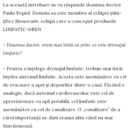
La această între­bare ne va răspunde doamna doctor
Paula Popiel. Domnia sa este membru al echipei știin­
țifice Bionovativ, echipă care a conceput produsele
LIM­FATIC-DREN.
– Doamna doctor, vrem mai întâi să știm: ce este drenajul
limfatic?
– Pentru a înțelege drenajul limfatic, trebuie mai întâi
înțeles sistemul lim­fatic. Acesta este asemănător cu cel
de evacuare a apei și deșeurilor dintr-o casă. Fă­când o
analogie, dacă siste­mul cardiovascular este cel de
aprovizionare cu apă potabilă, cel limfatic este
asemănător cu cel de canalizare. O „ca­nalizare” de a
cărei impor­tanță ne dăm seama abia când nu mai
funcționează.