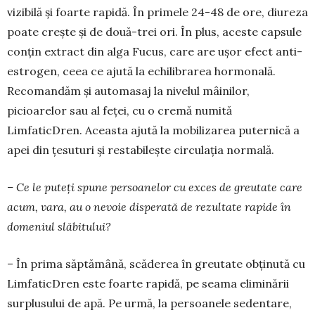
vizibilă și foarte rapidă. În primele 24-48 de ore, diureza
poate crește și de două-trei ori. În plus, aceste capsule
conțin extract din alga Fucus, care are ușor efect anti-
estrogen, ceea ce ajută la echili­brarea hormonală.
Recomandăm și automasaj la nivelul mâinilor,
picioarelor sau al feței, cu o cremă numită
LimfaticDren. Aceasta ajută la mobilizarea puternică a
apei din țesuturi și restabilește circu­lația normală.
– Ce le puteți spune persoanelor cu exces de greutate care
acum, vara, au o nevoie disperată de rezultate rapide în
domeniul slăbitului?
– În prima săptămână, scăderea în greutate obți­nută cu
LimfaticDren este foarte rapidă, pe seama eliminării
surplusului de apă. Pe urmă, la persoa­nele sedentare,