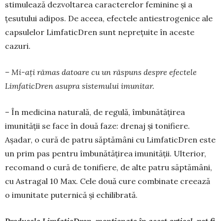
stimulează dezvoltarea ca­racte­relor feminine și a
țesutului adipos. De aceea, efe­ctele antiestrogenice ale
capsulelor Limfa­ticDren sunt neprețuite în aceste
cazuri.
– Mi-ați rămas datoare cu un răspuns despre e­fectele
LimfaticDren asupra sistemului imunitar.
– În medicina naturală, de regulă, îmbunătățirea
imunității se face în două faze: drenaj și tonifiere.
Așadar, o cură de patru săptămâni cu LimfaticDren este
un prim pas pentru îmbunătățirea imunității. Ulterior,
recomand o cură de tonifiere, de alte patru săptămâni,
cu Astragal 10 Max. Cele două cure com­binate creează
o imunitate puternică și echilibrată.