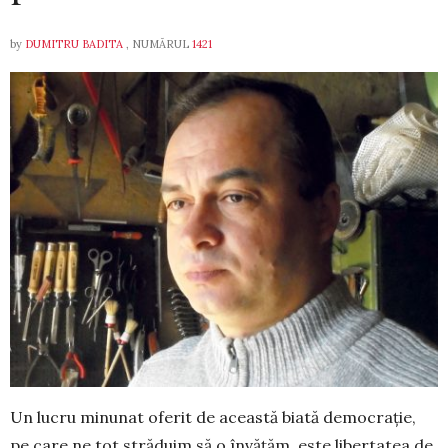
by
DUMITRU BADITA
, NUMĂRUL
1421
Un lucru minunat oferit de această biată democrație,
pe care ne tot străduim să o învățăm, este libertatea de