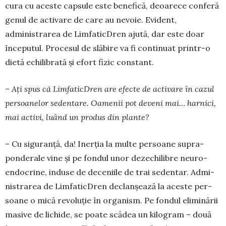
cura cu aceste capsule este bene­fică, deoarece conferă
genul de activare de care au nevoie. Evident,
administrarea de LimfaticDren ajută, dar este doar
începutul. Procesul de slăbire va fi continuat printr-o
dietă echilibrată și efort fizic constant.
– Ați spus că LimfaticDren are efecte de acti­vare în cazul
persoanelor sedentare. Oa­menii pot deveni mai… harnici,
mai activi, luând un produs din plan­te?
– Cu siguranță, da! Iner­ția la multe per­soa­ne supra­
ponderale vine și pe fondul unor deze­chi­libre neuro-
endo­cri­ne, induse de dece­niile de trai seden­tar. Admi­
nis­trarea de Limfa­­ticDren declanșează la aceste per­
soane o mică revoluție în organism. Pe fondul elimi­nării
ma­sive de lichide, se poate scădea un kilogram – două