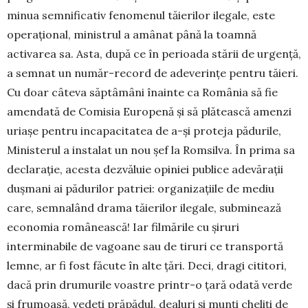
mi­nua semnificativ fenomenul tăierilor ilegale, este
ope­rațional, ministrul a amânat până la toamnă
activarea sa. Asta, după ce în perioada stării de urgență,
a semnat un număr-record de adeverințe pentru tăieri.
Cu doar câteva săptâmâni înainte ca România să fie
amendată de Co­misia Europenă și să plătească amenzi
uria­șe pentru incapacitatea de a-și proteja pădurile,
Ministerul a instalat un nou șef la Romsilva. În prima sa
declarație, acesta dezvăluie opiniei publice adevărații
dușmani ai pădurilor patriei: organizațiile de mediu
care, semnalând drama tăierilor ilegale, submi­nează
economia românească! Iar filmările cu șiruri
interminabile de vagoane sau de tiruri ce transportă
lemne, ar fi fost făcute în alte țări. Deci, dragi cititori,
dacă prin drumurile voas­tre printr-o țară odată verde
și frumoasă, vedeți prăpădul, dealuri și munți cheliți de