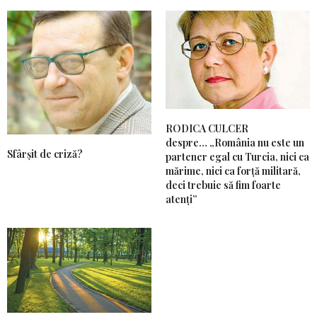
RODICA CULCER
despre… „România nu este un
Sfârșit de criză?
partener egal cu Turcia, nici ca
mărime, nici ca forță militară,
deci trebuie să fim foarte
atenți”