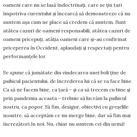
oameni care nu se lasă în­doc­trinați, care se țin tari
împotriva curentului și încearcă să demonstreze că nu
suntem așa cum ne place să credem că suntem. Sunt
atâtea cazuri de oameni responsabili, atâtea cazuri de
oameni pricepuți, atâția oa­meni care și-au con­firmat
priceperea în Occi­dent, aplaudați și respectați pentru
performanțele lor.
Se spune că jumătate din vindecarea unei boli ține de
psihicul pacientului, de încrederea lui că se va face bine.
Ca să ne facem bine, ca țară – și ca să trecem cu bine și
prin pandemia aceasta – tre­buie să lucrăm la psihicul
nostru, ca po­por. Să fim, desigur, obiectivi cu gre­șelile
noastre, să acceptăm ce nu merge bine, dar să fim mai
încrezători în noi. Nu, chiar nu suntem cei din urmă!