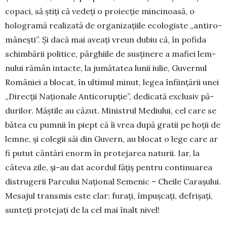
copaci, să știți că vedeți o pro­iecție mincinoasă, o
hologramă realizată de organizațiile ecologiste „anti­ro­
mânești”. Și dacă mai aveați vreun dubiu că, în pofida
schim­bării politice, pârghiile de sus­ți­nere a mafiei lem­
nului rămân intacte, la jumătatea lunii iulie, Guvernul
României a blocat, în ultimul minut, legea înființării unei
„Direcții Naționale Anticorupție”, dedicată exclusiv pă­
durilor. Măștile au căzut. Ministrul Me­diului, cel care se
bătea cu pumnii în piept că îi vrea după gratii pe hoții de
lemne, și colegii săi din Guvern, au blocat o lege care ar
fi putut cântări enorm în pro­te­jarea naturii. Iar, la
câteva zile, și-au dat acordul fățiș pentru con­tinuarea
distrugerii Parcului Național Semenic – Cheile Carașului.
Mesajul trans­mis este clar: furați, împușcați, defrișați,
sunteți protejați de la cel mai înalt nivel!