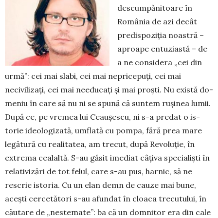
descum­pă­nitoare în
România de azi decât
pre­dispoziția noastră –
aproape entuziastă – de
a ne considera „cei din
urmă”: cei mai slabi, cei mai nepricepuți, cei mai
necivilizați, cei mai needucați și mai proști. Nu există do­
meniu în care să nu ni se spună că suntem rușinea lumii.
Du­pă ce, pe vremea lui Ceau­șescu, ni s-a predat o is­
torie ideo­logizată, umflată cu pompa, fără prea mare
legătură cu realitatea, am trecut, după Revoluție, în
extrema cea­laltă. S-au găsit imediat câțiva spe­cia­liști în
rela­tivizări de tot felul, care s-au pus, har­nic, să ne
rescrie istoria. Cu un elan demn de cauze mai bune,
acești cerce­tători s-au afundat în cloaca trecu­tului, în
căutare de „nestemate”: ba că un dom­­nitor era din cale