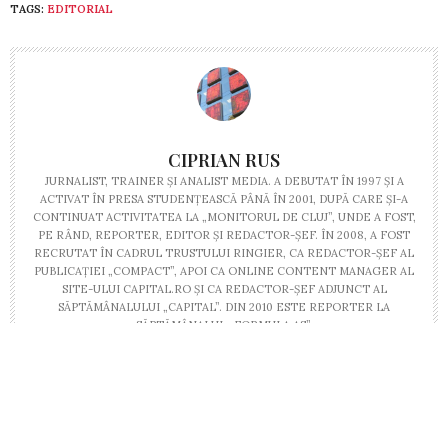
TAGS:
EDITORIAL
CIPRIAN RUS
JURNALIST, TRAINER ŞI ANALIST MEDIA. A DEBUTAT ÎN 1997 ŞI A
ACTIVAT ÎN PRESA STUDENŢEASCĂ PÂNĂ ÎN 2001, DUPĂ CARE ŞI-A
CONTINUAT ACTIVITATEA LA „MONITORUL DE CLUJ”, UNDE A FOST,
PE RÂND, REPORTER, EDITOR ŞI REDACTOR-ŞEF. ÎN 2008, A FOST
RECRUTAT ÎN CADRUL TRUSTULUI RINGIER, CA REDACTOR-ŞEF AL
PUBLICAŢIEI „COMPACT”, APOI CA ONLINE CONTENT MANAGER AL
SITE-ULUI CAPITAL.RO ŞI CA REDACTOR-ŞEF ADJUNCT AL
SĂPTĂMÂNALULUI „CAPITAL”. DIN 2010 ESTE REPORTER LA
SĂPTĂMÂNALUL „FORMULA AS”.
PREVIOUS ARTICLE
Obiectivul "localelor"