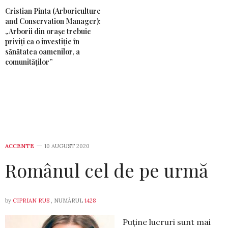
Cristian Pinta (Arboriculture
and Conservation Manager):
„Arborii din orașe trebuie
priviți ca o investiție în
sănătatea oamenilor, a
comunităților”
ACCENTE
10 AUGUST 2020
Românul cel de pe urmă
by
CIPRIAN RUS
, NUMĂRUL
1428
Puține lucruri sunt mai