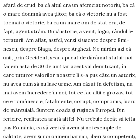
afară de crud, ba că altul era un afemeiat notoriu, ba că
o mare doamnă avea țiitor, ba că o vic­to­rie nu a fost
tocmai o victorie, ba că un mare om de stat era, de
fapt, agent stră­in. După istorie, a venit, logic, rândul li­
teraturii. Am aflat, astfel, verzi și uscate despre Emi­
nescu, despre Blaga, despre Arghezi. Ne mirăm azi că
unii, prin Oc­cident, s-au apucat de dărâmat statui: noi
facem asta de 30 de ani! Iar acest val demitizant, în
care tuturor valorilor noas­­tre li s-a pus câte un asterix,
nu avea cum să nu lase urme. Am căzut în defetism, nu
mai avem încredere în noi, tot ce fac alții e grozav, tot
ce e româ­nesc e, fatalmente, corupt, compromis, lucru
de mântuială. Suntem coada și rușinea Europei. Din
fericire, realitatea arată altfel. Nu trebuie decât să iei la
pas România, ca să vezi că avem și noi exemple de
calitate, avem și noi oa­meni harnici, liberi și competenți,