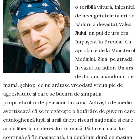
o teribilă viitură, înlesnită
de necugetatele tăieri de
păduri, a devastat Valea
Jiului, un pui de urs era
împușcat în Pre­deal. Cu
aprobare de la Ministerul
Mediului. Ziua, pe stra­dă,
în văzul turiștilor. Un urs
de doi ani, abandonat de
mamă, șchiop, ce nu arătase vreodată vreun pic de
agre­si­vitate și care se bucura de simpatia
proprietarilor de pensiuni din zonă. Activiștii de mediu
avertizează că se pregătește o hotărâre de guvern care
cataloghează lupii și urșii drept riscuri naționale și care
ar da liber la uci­derea lor în masă. Pădurea, casa lor,
continuă să fie ma­sacrată. La două luni după ce mașina