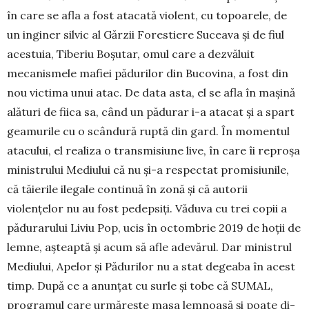
în care se afla a fost atacată violent, cu topoarele, de
un inginer silvic al Gărzii Forestiere Suceava și de fiul
acestuia, Tiberiu Boșutar, omul care a dezvăluit
mecanismele mafiei pădurilor din Bucovina, a fost din
nou victima unui atac. De data asta, el se afla în mașină
alături de fiica sa, când un pădurar i-a atacat și a spart
geamurile cu o scândură ruptă din gard. În momentul
atacului, el realiza o transmisiune live, în care îi reproșa
ministrului Mediului că nu și-a respectat promisiunile,
că tăierile ilegale continuă în zonă și că autorii
violențelor nu au fost pedepsiți. Văduva cu trei copii a
pădurarului Liviu Pop, ucis în octombrie 2019 de hoții de
lemne, așteaptă și acum să afle adevărul. Dar ministrul
Mediului, Apelor și Pădurilor nu a stat degeaba în acest
timp. După ce a anun­țat cu surle și tobe că SUMAL,
programul care urmărește masa lemnoasă și poate di­