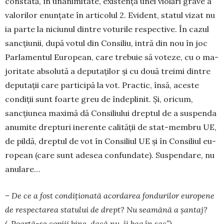
constată, în unanimitate, existența unei violări grave a
valorilor enunțate în arti­co­lul 2. Evident, statul vizat nu
ia parte la niciunul dintre voturile respective. În cazul
sancțiunii, după votul din Consiliu, intră din nou în joc
Par­lamentul European, care trebuie să voteze, cu o ma­
joritate absolută a deputaților și cu două tre­imi dintre
deputații care participă la vot. Practic, însă, aceste
condiții sunt foarte greu de îndepli­nit. Și, oricum,
sancțiunea maximă dă Consiliu­lui dreptul de a suspenda
anumite drep­turi ine­ren­te calității de stat-membru UE,
de pildă, drep­tul de vot în Consiliul UE și în Con­siliul eu­
ro­pean (care sunt adesea confun­date). Suspen­dare, nu
anulare…
– De ce a fost condiționată acordarea fon­durilor europene
de respectarea statului de drept? Nu seamănă a șantaj?
(„Poartă-se co­piii bine, dacă nu, îi bag în sac”)