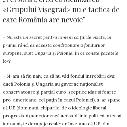
«Grupului Vișegrad» nu e tactica de
care România are nevoie”
– Nu este un secret pentru nimeni că țările vizate, în
primul rând, de această condiționare a fondurilor
europene, sunt Ungaria și Po­lo­nia. În ce constă păcatele
lor?
– N-am să fiu naiv, ca să nu văd fondul în­trebării dvs:
dacă Polonia și Ungaria au gu­verne naționalist-
conservatoare și parțial euro-sceptice (dar și foarte
pro-americane, cel puțin în cazul Poloniei), s-ar spune
că UE (dominată, chipurile, de o ideologie liberal-
progresistă) sancționează această linie politică internă,
iar nu niște de­rapaje reale: ar însemna că UE, din