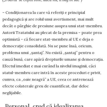
– Condiționarea la care vă referiți e principial
pedagogică și are rolul unui avertisment, mai mult
decât o pârghie de presiune asupra unui stat-membru.
Autorii Tratatului au plecat de la premisa – poate prea
optimistă – că fiecare stat-membru al UE e deja o
democrație consolidată. Nu se pune însă, oricum,
problema unui „șan­taj”. Nu există „șantaj” pentru o
cauză bună, ca­re apără drep­turile umane și democrația.
Efectul imediat e mai curând la nivelul imaginii, căci
statul-membru care intră în aceste proceduri e privit,
cum­va, ca „oaie neagră” a UE, ceea ce antre­nează
efecte colaterale greu de cuantificat, dar deloc
neglijabile.
„Personal, cred că idealizarea