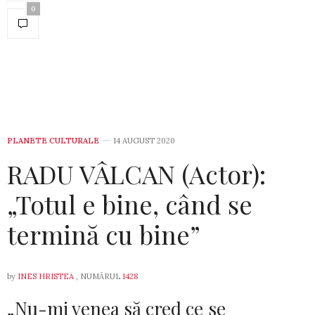
0
PLANETE CULTURALE
14 AUGUST 2020
RADU VÂLCAN (Actor):
„Totul e bine, când se
termină cu bine”
by
INES HRISTEA
, NUMĂRUL
1428
„Nu-mi venea să cred ce se