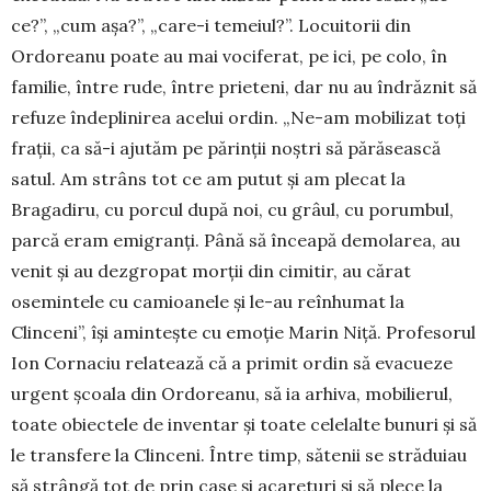
ce?”, „cum așa?”, „care-i te­me­iul?”. Locuitorii din
Ordoreanu poate au mai vociferat, pe ici, pe colo, în
familie, între rude, între prieteni, dar nu au îndrăznit să
refuze îndeplinirea acelui ordin. „Ne-am mobilizat toți
frații, ca să-i ajutăm pe părinții noștri să părăsească
satul. Am strâns tot ce am putut și am plecat la
Bragadiru, cu porcul după noi, cu grâul, cu porumbul,
parcă eram emigranți. Până să înceapă demolarea, au
venit și au dezgropat morții din cimitir, au cărat
osemintele cu camioanele și le-au reînhumat la
Clinceni”, își amintește cu emoție Marin Niță. Profesorul
Ion Cornaciu relatează că a primit ordin să evacueze
urgent școala din Ordoreanu, să ia arhiva, mobilierul,
toate obiectele de inventar și toate celelalte bunuri și să
le transfere la Clinceni. Între timp, sătenii se străduiau
să strângă tot de prin case și acareturi și să plece la