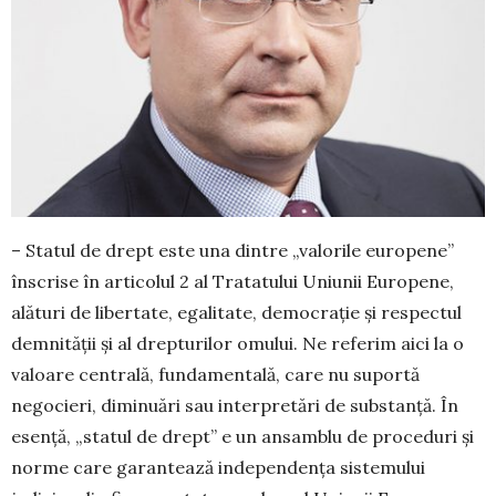
– Statul de drept este una dintre „valorile europene”
înscrise în articolul 2 al Tratatului Uniunii Europene,
alături de libertate, egalitate, democrație și respectul
demnității și al drep­turilor omului. Ne referim aici la o
valoare cen­trală, fundamentală, care nu suportă
negocieri, diminuări sau interpretări de substanță. În
esență, „statul de drept” e un ansamblu de pro­ceduri și
norme care garantează independența sistemului