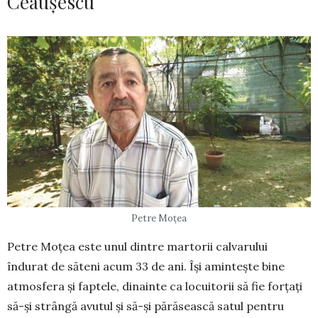
Ceaușescu
Petre Moțea
Petre Moțea este unul dintre martorii calvarului
îndurat de săteni acum 33 de ani. Își amintește bine
atmosfera și faptele, dinainte ca locuitorii să fie forțați
să-și strângă avutul și să-și părăsească satul pentru