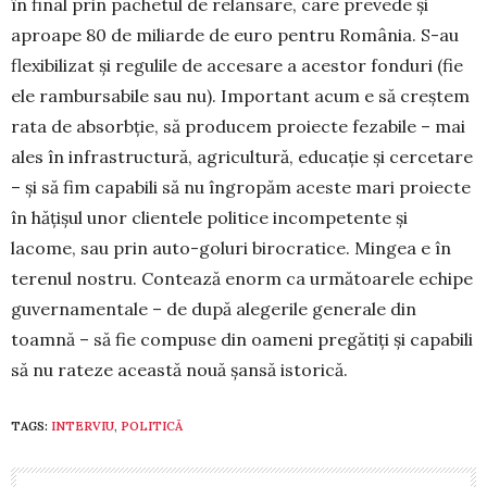
în final prin pachetul de relansare, care prevede și
aproape 80 de miliarde de euro pentru România. S-au
flexi­bilizat și regulile de accesare a acestor fonduri (fie
ele rambursabile sau nu). Important acum e să creștem
rata de absorbție, să producem pro­iecte fezabile – mai
ales în infrastructură, agri­cultură, educație și cercetare
– și să fim capabili să nu îngropăm aceste mari proiecte
în hățișul unor clientele politice incompetente și
lacome, sau prin auto-goluri birocratice. Mingea e în
terenul nostru. Contează enorm ca următoarele echipe
guvernamentale – de după alegerile generale din
toamnă – să fie compuse din oameni pregătiți și capabili
să nu rateze această nouă șansă istorică.
TAGS:
INTERVIU
,
POLITICĂ