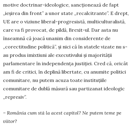
motive doc­trinar-ideologice, sancționează de fapt
„ieșirea din front” a unor state „recalci­trante”. E drept,
UE are o viziune liberal-pro­gresistă, multicultu­ra­listă,
care va fi provocat, de pildă, Brexit-ul. Dar asta nu
înseamnă că joacă unanim din con­siderente de
„corectitudine politică”, și nici că în statele vizate nu s-
au produs imixtiuni ale exe­cutivului și majorității
parlamentare în in­de­pendența justiției. Cred că, oricât
am fi de critici, în deplină libertate, cu anumite politici
comu­ni­ta­re, nu putem acuza toate instituțiile
comunitare de dublă măsură sau partizanat ideologic
„re­presiv”.
– România cum stă la acest capitol? Ne pu­tem teme pe
viitor?