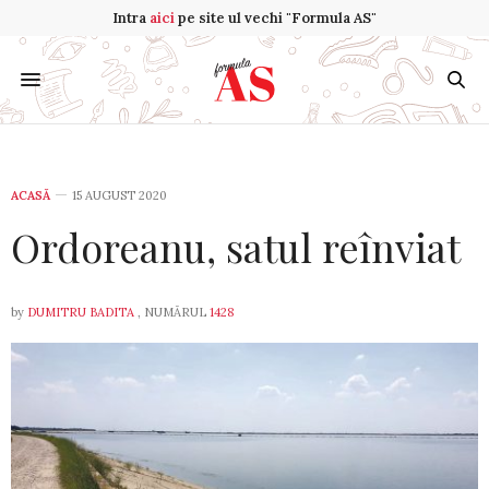
Intra
aici
pe site ul vechi "Formula AS"
ACASĂ
15 AUGUST 2020
Ordoreanu, satul reînviat
by
DUMITRU BADITA
, NUMĂRUL
1428