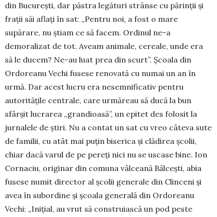
din București, dar păstra legături strânse cu părinții și
frații săi aflați în sat: „Pentru noi, a fost o mare
supărare, nu știam ce să facem. Ordinul ne-a
demoralizat de tot. Aveam ani­male, cereale, unde era
să le ducem? Ne-au luat prea din scurt”. Școala din
Ordoreanu Vechi fusese renovată cu numai un an în
urmă. Dar acest lucru era nesemnificativ pentru
autoritățile centrale, care urmăreau să ducă la bun
sfârșit lucrarea „grandioasă”, un epitet des folosit la
jurnalele de știri. Nu a contat un sat cu vreo câteva sute
de familii, cu atât mai puțin biserica și clădirea școlii,
chiar dacă varul de pe pereți nici nu se uscase bine. Ion
Cornaciu, ori­ginar din comuna vâlceană Bălcești, abia
fusese numit director al școlii generale din Clinceni și
avea în subordine și școala generală din Ordoreanu
Vechi: „Inițial, au vrut să cons­tru­iască un pod peste