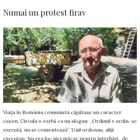
Numai un protest firav
Viața în România comunistă căpătase un ca­racter
cazon. Circula o vorbă ca un slogan: „Or­dinul e ordin, se
execută, nu se comentează”. Unii or­donau, alții
executau. Nu era loc nici măcar pen­tru întrebări „de