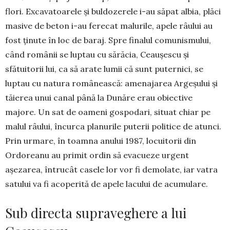
flori. Exca­va­toa­rele și buldozerele i-au săpat al­bia, plăci
masive de beton i-au ferecat malurile, apele râului au
fost ținute în loc de baraj. Spre finalul comunis­mului,
când românii se luptau cu sărăcia, Ceaușescu și
sfătuitorii lui, ca să arate lumii că sunt puternici, se
luptau cu natura românească: ame­najarea Argeșului și
tăierea unui canal până la Dunăre erau obiective
majore. Un sat de oameni gospodari, situat chiar pe
malul râului, încurca planurile puterii politice de atunci.
Prin urmare, în toamna anului 1987, locuitorii din
Ordoreanu au primit ordin să evacueze urgent
așezarea, întrucât casele lor vor fi demolate, iar vatra
satului va fi acoperită de apele lacului de acumulare.
Sub directa supraveghere a lui