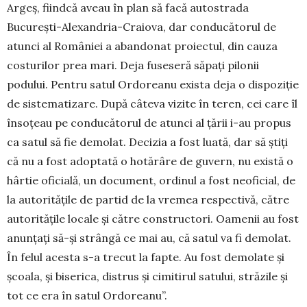
Argeș, fiindcă aveau în plan să facă au­to­strada
București-Alexan­dria-Cra­iova, dar conducătorul de
atunci al României a aban­donat proiectul, din cauza
cos­turilor prea mari. Deja fuseseră săpați pilonii
podului. Pentru satul Ordoreanu exista deja o dispo­ziție
de sistematizare. Du­pă câ­teva vizite în teren, cei care îl
însoțeau pe condu­că­torul de atunci al țării i-au propus
ca satul să fie demolat. Decizia a fost luată, dar să știți
că nu a fost adoptată o hotărâre de gu­vern, nu există o
hârtie oficială, un document, ordinul a fost neoficial, de
la autoritățile de partid de la vremea res­pectivă, către
autoritățile locale și către constructori. Oamenii au fost
anunțați să-și strângă ce mai au, că satul va fi demolat.
În felul acesta s-a trecut la fapte. Au fost demolate și
școa­la, și biserica, distrus și cimitirul satului, străzile și
tot ce era în satul Ordoreanu”.