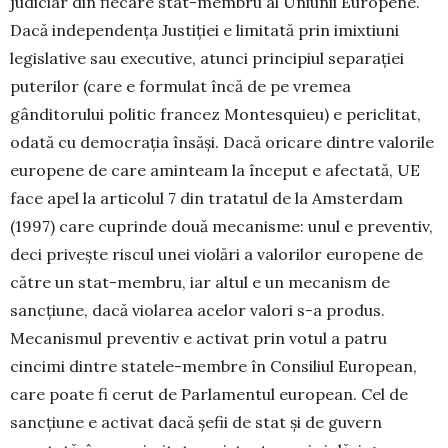
judiciar din fiecare stat-membru al Uniunii Europene.
Dacă independența Justiției e limitată prin imixtiuni
legislative sau exe­cutive, atunci principiul separației
puterilor (care e formulat încă de pe vremea
gânditorului politic francez Montesquieu) e periclitat,
odată cu de­mocrația însăși. Dacă oricare dintre valorile
eu­ropene de care aminteam la început e afectată, UE
face apel la articolul 7 din tratatul de la Amster­dam
(1997) care cuprinde două me­ca­nisme: unul e preventiv,
deci privește riscul unei violări a valorilor europene de
către un stat-membru, iar altul e un mecanism de
sancțiune, dacă violarea acelor valori s-a produs.
Meca­nismul preventiv e activat prin votul a patru
cincimi dintre statele-membre în Consiliul Eu­ro­pean,
care poate fi cerut de Parlamentul euro­pean. Cel de
sancțiune e activat dacă șefii de stat și de guvern