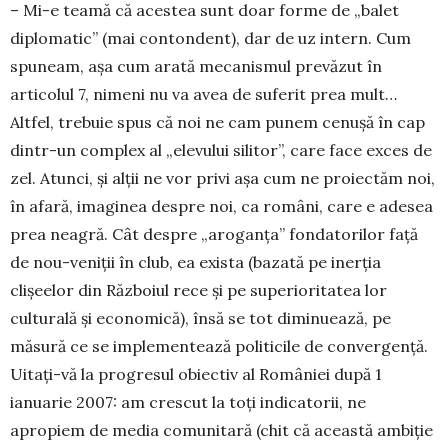
– Mi-e teamă că acestea sunt doar forme de „balet
diplomatic” (mai contondent), dar de uz intern. Cum
spuneam, așa cum arată meca­nismul prevăzut în
articolul 7, nimeni nu va avea de suferit prea mult…
Altfel, trebuie spus că noi ne cam punem cenușă în cap
dintr-un complex al „elevului silitor”, care face exces de
zel. Atunci, și alții ne vor privi așa cum ne proiectăm noi,
în afară, imaginea despre noi, ca români, care e adesea
prea neagră. Cât despre „aroganța” fondatorilor față
de nou-veniții în club, ea exista (bazată pe inerția
clișeelor din Războiul rece și pe superioritatea lor
culturală și economică), însă se tot diminuează, pe
măsură ce se imple­mentează politicile de convergență.
Uitați-vă la progresul obiectiv al României după 1
ianuarie 2007: am crescut la toți indicatorii, ne
apropiem de media comunitară (chit că această ambiție