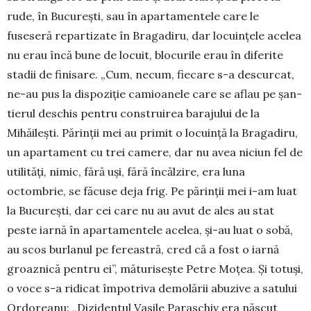
rude, în București, sau în apartamentele care le
fuseseră repartizate în Bragadiru, dar locuințele acelea
nu erau încă bune de locuit, blocurile erau în diferite
stadii de fini­sare. „Cum, necum, fiecare s-a descurcat,
ne-au pus la dispoziție camioanele care se aflau pe șan­
tierul deschis pentru construirea barajului de la
Mihăilești. Părinții mei au primit o locuință la Bragadiru,
un apartament cu trei camere, dar nu avea niciun fel de
utilități, nimic, fără uși, fără încălzire, era luna
octombrie, se făcuse deja frig. Pe părinții mei i-am luat
la București, dar cei care nu au avut de ales au stat
peste iarnă în apar­ta­mentele acelea, și-au luat o sobă,
au scos burlanul pe fereastră, cred că a fost o iarnă
groaznică pentru ei”, măturisește Petre Moțea. Și totuși,
o voce s-a ridicat împotriva demolării abuzive a satului
Ordoreanu: „Dizidentul Vasile Paraschiv era născut