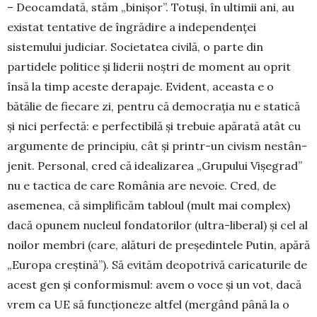
– Deocamdată, stăm „binișor”. Totuși, în ultimii ani, au
existat tentative de îngrădire a independenței
sistemului judiciar. Societatea civilă, o parte din
partidele politice și liderii noș­tri de moment au oprit
însă la timp aceste dera­paje. Evident, aceasta e o
bătălie de fiecare zi, pentru că democrația nu e statică
și nici perfectă: e perfectibilă și trebuie apărată atât cu
argu­men­te de principiu, cât și printr-un civism ne­stân­
jenit. Personal, cred că idealizarea „Gru­pului Vi­șegrad”
nu e tactica de care România are nevoie. Cred, de
asemenea, că simplificăm ta­bloul (mult mai complex)
dacă opunem nu­cleul fondatorilor (ultra-liberal) și cel al
noilor membri (care, ală­turi de președintele Putin, apără
„Europa creș­tină”). Să evităm deopotrivă caricaturile de
acest gen și conformismul: avem o voce și un vot, da­că
vrem ca UE să func­țio­neze altfel (mergând pâ­nă la o