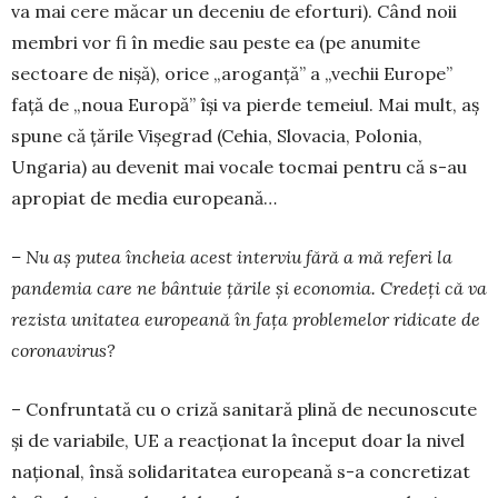
va mai cere măcar un deceniu de eforturi). Când noii
membri vor fi în medie sau peste ea (pe anumite
sectoare de nișă), orice „aroganță” a „vechii Europe”
față de „noua Europă” își va pier­de temeiul. Mai mult, aș
spune că țările Vișegrad (Cehia, Slovacia, Polonia,
Ungaria) au devenit mai vocale tocmai pentru că s-au
apro­piat de media europeană…
– Nu aș putea încheia acest interviu fără a mă referi la
pandemia care ne bântuie țările și economia. Credeți că va
rezista unitatea eu­ro­peană în fața problemelor ridicate de
coro­na­virus?
– Confruntată cu o criză sanitară plină de necunoscute
și de variabile, UE a reacționat la început doar la nivel
național, însă solidaritatea europeană s-a concretizat