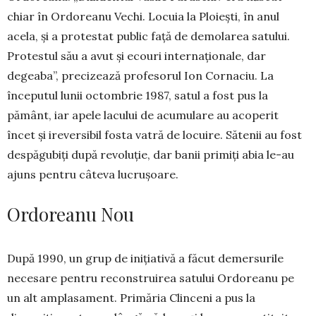
chiar în Ordoreanu Vechi. Locuia la Ploiești, în anul
acela, și a protestat public față de demolarea satului.
Protestul său a avut și ecouri in­ternaționale, dar
degeaba”, precizează profe­sorul Ion Cornaciu. La
începutul lunii octombrie 1987, satul a fost pus la
pământ, iar apele lacului de acumulare au acoperit
încet și ireversibil fosta vatră de locuire. Sătenii au fost
despăgubiți după revoluție, dar banii primiți abia le-au
ajuns pentru câteva lucrușoare.
Ordoreanu Nou
După 1990, un grup de inițiativă a făcut de­mersurile
necesare pentru reconstruirea satului Ordoreanu pe
un alt amplasament. Primăria Clin­ceni a pus la