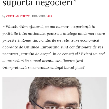
suportă negocieri”
by
CRISTIAN CURTE
, NUMĂRUL
1428
– Vă solicităm ajutorul, ca om cu mare ex­pe­riență în
politicile internaționale, pentru a înțelege un demers care
privește și România. Fondurile de relansare economică
acor­date de Uniunea Europeană sunt condiționate de res­
pectarea „statului de drept”. În ce constă el? Există un cod
de prevederi în sensul acesta, sau fiecare țară
interpretează recomandarea du­pă bunul plac?