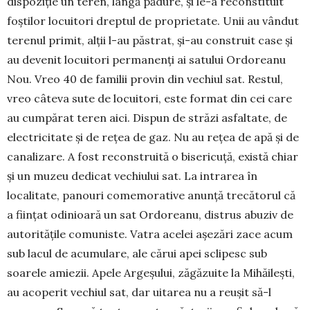
dispoziție un teren, lângă pădure, și le-a reconstituit
foștilor locuitori dreptul de pro­prietate. Unii au vândut
terenul primit, alții l-au păstrat, și-au construit case și
au devenit locuitori permanenți ai satului Ordoreanu
Nou. Vreo 40 de familii provin din vechiul sat. Restul,
vreo câteva sute de locuitori, este format din cei care
au cum­părat teren aici. Dispun de străzi asfaltate, de
elec­tricitate și de rețea de gaz. Nu au rețea de apă și de
canalizare. A fost reconstruită o bisericuță, există chiar
și un muzeu dedicat vechiului sat. La intrarea în
localitate, panouri comemorative anunță trecă­to­rul că
a ființat odinioară un sat Ordoreanu, dis­trus abuziv de
autoritățile co­mu­niste. Vatra acelei așezări zace acum
sub lacul de acu­mu­lare, ale cărui apei scli­pesc sub
soarele amiezii. Ape­le Argeșului, zăgăzuite la Mi­hăilești,
au acoperit ve­chiul sat, dar uitarea nu a reu­șit să-l