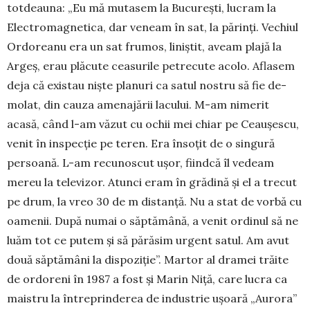
totdeauna: „Eu mă mutasem la București, lucram la
Electromagnetica, dar veneam în sat, la părinți. Vechiul
Ordoreanu era un sat frumos, liniștit, aveam plajă la
Argeș, erau plăcute ceasurile pe­tre­cute aco­lo. Aflasem
deja că exis­tau niște planuri ca satul nos­tru să fie de­
molat, din cauza ame­najării lacului. M-am nimerit
acasă, când l-am văzut cu ochii mei chiar pe Ceaușescu,
venit în inspecție pe teren. Era însoțit de o singură
persoană. L-am recu­nos­cut ușor, fiindcă îl vedeam
mereu la televizor. Atunci eram în grădină și el a trecut
pe drum, la vreo 30 de m distanță. Nu a stat de vorbă cu
oamenii. După numai o săptămână, a venit ordinul să ne
luăm tot ce putem și să părăsim ur­gent satul. Am avut
două săptă­mâni la dispoziție”. Martor al dramei trăite
de ordoreni în 1987 a fost și Ma­rin Niță, care lucra ca
maistru la întreprinderea de industrie ușoară „Aurora”