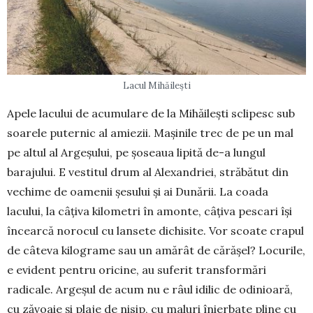
Lacul Mi­hă­ilești
Apele lacului de acumulare de la Mi­hă­ilești sclipesc sub
soarele puternic al amie­zii. Mașinile trec de pe un mal
pe altul al Argeșului, pe șoseaua lipită de-a lungul
barajului. E vestitul drum al Alexandriei, străbătut din
vechime de oamenii șesului și ai Du­nării. La coada
lacului, la câțiva kilometri în amonte, câțiva pescari își
încearcă no­rocul cu lansete dichisite. Vor scoa­te crapul
de câteva kilo­gra­me sau un amărât de cărășel? Locu­rile,
e evident pentru oricine, au su­ferit trans­formări
radicale. Argeșul de acum nu e râul idilic de odinioară,
cu zăvoaie și plaje de nisip, cu maluri în­ierbate pline cu