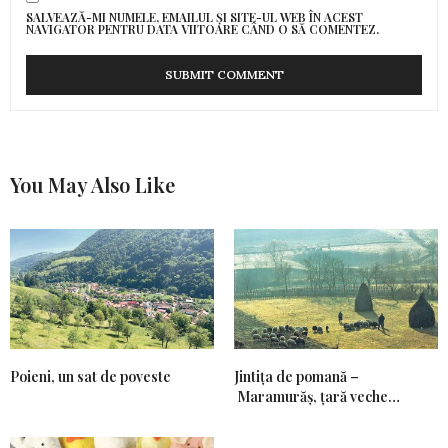
SALVEAZĂ-MI NUMELE, EMAILUL ȘI SITE-UL WEB ÎN ACEST
NAVIGATOR PENTRU DATA VIITOARE CÂND O SĂ COMENTEZ.
You May Also Like
Poieni, un sat de poveste
Jintiţa de pomană –
Maramurăş, ţară veche…