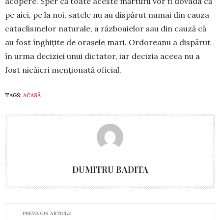
acopere. Sper că toate aceste mărturii vor fi dovada că
pe aici, pe la noi, satele nu au dispărut numai din cauza
cataclismelor naturale, a răz­boaielor sau din cauză că
au fost înghițite de orașele mari. Ordoreanu a dispărut
în urma deciziei unui dictator, iar de­cizia aceea nu a
fost nică­ieri menționată oficial.
TAGS:
ACASĂ
DUMITRU BADITA
PREVIOUS ARTICLE