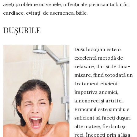
aveți probleme cu venele, infecții ale pielii sau tul­burări
cardiace, evitați, de asemenea, băile.
DUȘURILE
Dușul scoțian este o
excelentă me­todă de
relaxare, dar și de dina­
mizare, fiind toto­da­tă un
tratament eficient
împotriva ane­miei,
amenoreei și artri­tei.
Principiul este simplu: e
suficient să faceți dușuri
al­ter­na­ti­ve, fierbinți și
reci. Începeți prin a lăsa