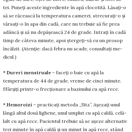
tei. Puneți aces­te ingrediente în apă clocotită. Lăsați-o
să se răceas­că la temperatura ca­merei, stre­curați-o și
vărsați-o în apa din cadă, care nu trebuie să fie prea
adâncă și să nu depă­șeas­că 24 de grade. Intrați în cadă
timp de câteva mi­nute, apoi șter­geți-vă cu un prosop
încălzit. (Atenție: dacă febra nu scade, consultați me­
dicul.)
* Dureri menstruale
– faceți o baie cu apă la
temperatura de 44 de grade, vreme de cinci mi­nute.
Sfârșiți prin­tr-o frecționare a bazinului cu apă rece.
* Hemoroizi
– practicați metoda „Sitz”. Așezați unul
lân­gă altul două lighene, unul umplut cu apă cal­dă, ce­lă­
lalt cu apă rece. Pacientul trebuie să se așeze al­ter­na­tiv
trei minute în apă caldă și un minut în apă rece, stând