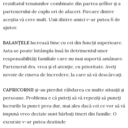
rezultatul ten­siu­ni­lor combinate din partea șefilor și a
par­tenerului de cuplu ori de afaceri. Fiecare dintre
aceștia vă cere mult. Unii dintre amici v-ar putea fi de
ajutor.
BALANŢELE
lucrează bine cu cei din funcții superioare.
Asta se poate întâmpla în­să în detrimentul unor
responsabilități familiale care nu mai suportă amânare.
Partenerul dvs. vrea și el atenție, cu prioritate. Aveți
nevoie de cineva de încredere, la care să vă des­căr­cați.
CAPRICORNII
și-au pierdut răbdarea cu multe situații și
persoane. Problema e că puteți să vă repeziți să puneți
lucrurile la punct prea dur, mai ales dacă cei ce vor să vă
impună vreo decizie sunt bărbați tineri din fa­milie. O
excursie v-ar putea destinde