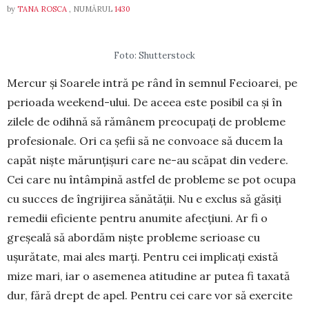
by
TANA ROSCA
, NUMĂRUL
1430
Foto: Shutterstock
Mercur și Soarele intră pe rând în semnul Fecioarei, pe
perioada weekend-ului. De aceea este posibil ca și în
zilele de odihnă să ră­mânem preocupați de probleme
profesionale. Ori ca șefii să ne convoace să ducem la
capăt niște mărunțișuri care ne-au scăpat din vedere.
Cei care nu întâmpină astfel de probleme se pot ocupa
cu succes de îngrijirea sănătății. Nu e exclus să găsiți
remedii eficiente pentru anumite afecțiuni. Ar fi o
greșeală să abordăm niște probleme serioase cu
ușurătate, mai ales marți. Pentru cei im­pli­cați există
mize mari, iar o asemenea atitudine ar pu­tea fi taxată
dur, fără drept de apel. Pentru cei care vor să exercite