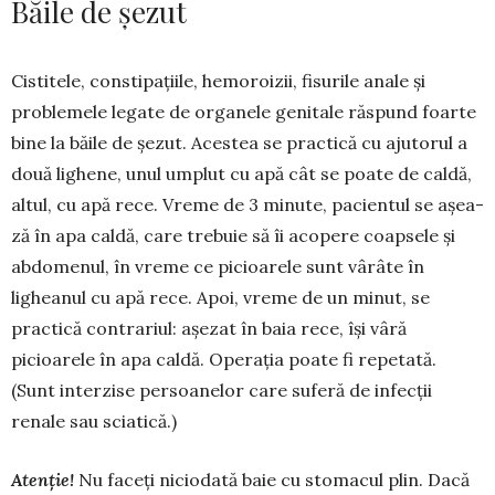
Băile de șezut
Cistitele, constipațiile, hemoroizii, fisurile anale și
problemele legate de organele genitale răspund foarte
bine la băile de șezut. Acestea se practică cu ajutorul a
două lighene, unul umplut cu apă cât se poate de caldă,
altul, cu apă rece. Vreme de 3 mi­nute, pacientul se așea­
ză în apa caldă, care trebuie să îi acopere coapsele și
abdomenul, în vreme ce picioarele sunt vârâte în
lighea­nul cu apă rece. Apoi, vreme de un minut, se
practică con­trariul: așezat în baia rece, își vâră
picioarele în apa caldă. Operația poate fi repetată.
(Sunt interzise persoa­nelor care suferă de infecții
renale sau sciatică.)
Atenție!
Nu faceți niciodată baie cu stomacul plin. Dacă