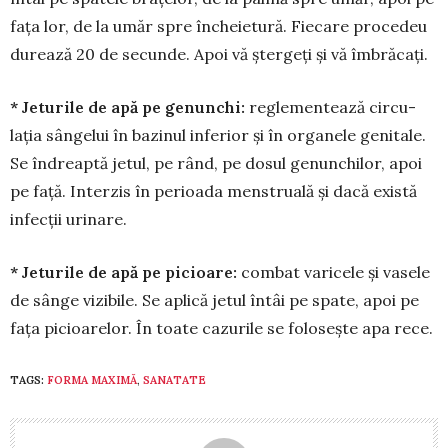
fața lor, de la umăr spre înche­ie­tură. Fiecare procedeu
durează 20 de secunde. Apoi vă ștergeți și vă îm­brăcați.
* Jeturile de apă pe ge­nunchi:
re­glementează circu­
lația sângelui în bazinul infe­rior și în organele ge­nitale.
Se îndreaptă jetul, pe rând, pe do­sul genunchilor, apoi
pe față. Interzis în perioada men­stru­ală și dacă există
infecții urinare.
* Jeturile de apă pe pi­cioare:
com­bat varicele și vasele
de sânge vizi­bile. Se aplică jetul întâi pe spate, apoi pe
fața picioa­relor. În toate ca­zurile se folosește apa rece.
TAGS:
FORMA MAXIMĂ
,
SANATATE