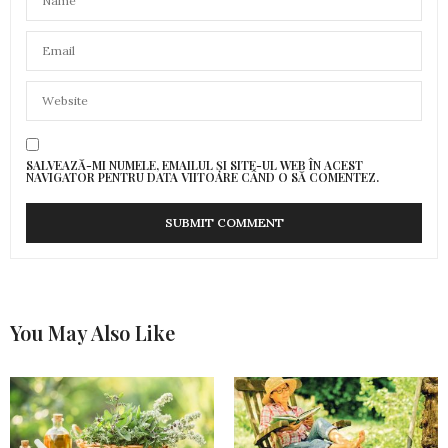
SALVEAZĂ-MI NUMELE, EMAILUL ȘI SITE-UL WEB ÎN ACEST
NAVIGATOR PENTRU DATA VIITOARE CÂND O SĂ COMENTEZ.
You May Also Like