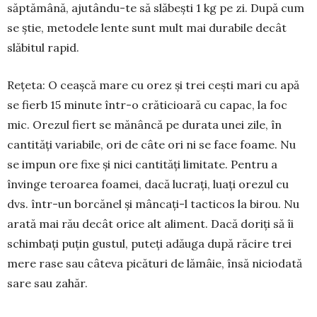
săptă­mână, ajutân­du-te să slă­bești 1 kg pe zi. Du­pă cum
se știe, me­todele lente sunt mult mai du­rabile decât
slăbitul rapid.
Rețeta: O ceașcă mare cu orez și trei cești mari cu apă
se fierb 15 mi­nute în­tr-o crăticioară cu capac, la foc
mic. Ore­zul fiert se mă­nân­că pe du­rata unei zile, în
cantități variabile, ori de câte ori ni se fa­ce foa­me. Nu
se impun ore fixe și nici cantități li­mitate. Pentru a
învinge te­roa­rea foa­mei, dacă lu­crați, luați ore­zul cu
dvs. într-un borcănel și mân­cați-l tacti­cos la birou. Nu
arată mai rău decât ori­ce alt aliment. Dacă doriți să îi
schim­bați pu­țin gustul, puteți adău­ga după ră­cire trei
mere rase sau câteva picături de lămâie, însă nicio­dată
sare sau zahăr.