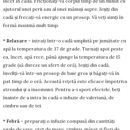
încet în cadă. Fricțio­nați-vă cor­pul timp de un minut cu
ajutorul unei perii sau al unei mă­nuși aspre. Ieșiți din
cadă și fre­cați-vă ener­gic cu un pro­sop. Vă veți simți în
formă maximă mult timp.
* Relaxare
– intrați într-o cadă umplută pe ju­mătate cu
apă la tempera­tura de 37 de grade. Tur­nați apoi pes­te
ea, încet, apă rece, până ajunge la tem­pe­ratura de 15
grade (să dureze un sfert de oră). Ie­șiți din cadă,
înveliți-vă într-un prosop de baie gros și bă­gați-vă în
pat timp de o oră. Această rețetă este eficace îm­potriva
stre­sului și a insomniei. Pen­tru a-i spori efectele, beți
înainte de a intra în ca­dă o infuzie de va­leriană, de
cimbru sau de tei.
* Febră
– preparați o infuzie com­pusă din cantități
egale de sare, oțet de me­re, cimbru, mărar și flori de