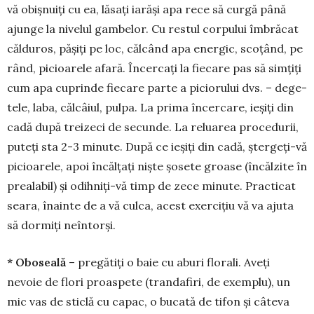
vă obiș­nuiți cu ea, lăsați iarăși apa rece să curgă până
ajun­ge la ni­ve­lul gambelor. Cu restul corpului îmbrăcat
călduros, pășiți pe loc, călcând apa energic, scoțând, pe
rând, pi­cioa­rele afa­ră. Încercați la fiecare pas să simțiți
cum apa cu­prinde fiecare parte a piciorului dvs. – dege­
tele, laba, călcâiul, pul­pa. La prima încer­care, ieșiți din
cadă după treizeci de secunde. La relua­rea procedurii,
puteți sta 2-3 minu­te. După ce ieșiți din cadă, șter­geți-vă
picioarele, apoi încăl­țați niște șosete groase (încălzite în
prea­labil) și odih­niți-vă timp de zece mi­nute. Practicat
seara, înain­te de a vă culca, acest exer­cițiu vă va ajuta
să dormiți neîntorși.
* Oboseală
– pregătiți o baie cu aburi flo­rali. Aveți
nevoie de flori proaspete (trandafiri, de exem­­plu), un
mic vas de sticlă cu capac, o bucată de tifon și câteva