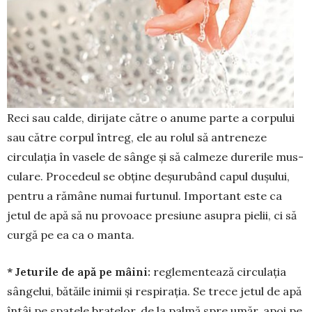
Reci sau calde, dirijate către o anume parte a corpului
sau către corpul întreg, ele au rolul să antreneze
circulația în vasele de sânge și să calmeze durerile mus­
cu­lare. Procedeul se obține deșu­rubând capul dușului,
pentru a rămâne numai furtunul. Im­por­tant este ca
jetul de apă să nu pro­voace presiune asupra pielii, ci să
curgă pe ea ca o manta.
* Jeturile de apă pe mâini:
regle­men­tează circu­la­ția
sângelui, bă­tăile inimii și res­pirația. Se trece je­tul de apă
întâi pe spatele bra­țelor, de la palmă spre umăr, apoi pe