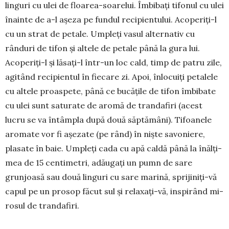
linguri cu ulei de floarea-soarelui. Îmbibați tifo­nul cu ulei
înainte de a-l așeza pe fun­dul recipien­tu­lui. Acoperiți-l
cu un strat de petale. Umpleți vasul alter­nativ cu
rânduri de tifon și altele de petale până la gura lui.
Acoperiți-l și lăsați-l într-un loc cald, timp de patru zile,
agitând recipientul în fiecare zi. Apoi, înlocuiți petalele
cu altele proas­pete, până ce bucă­țile de tifon îmbibate
cu ulei sunt saturate de aromă de trandafiri (acest
lucru se va întâmpla du­pă două săp­tă­mâni). Ti­foa­nele
aromate vor fi așezate (pe rând) în niș­te savo­niere,
plasate în baie. Umpleți cada cu apă caldă până la înălți­
mea de 15 centi­metri, adău­gați un pumn de sare
grunjoasă sau două linguri cu sare marină, spriji­niți-vă
capul pe un prosop făcut sul și relaxați-vă, inspirând mi­
rosul de trandafiri.