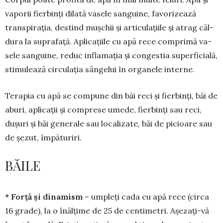
vaporii fierbinți dilată va­sele sanguine, favorizează
tran­spirația, destind mușchii și articulațiile și atrag căl­
dura la suprafață. Aplicațiile cu apă rece comprimă va­
sele sanguine, reduc inflamația și congestia super­ficială,
stimulează circulația sângelui în organele interne.
Terapia cu apă se compune din băi reci și fier­binți, băi de
aburi, aplicații și comprese umede, fierbinți sau reci,
dușuri și băi generale sau lo­calizate, băi de picioare sau
de șezut, împăturiri.
BĂILE
* Forță și dinamism
– umpleți cada cu apă rece (circa
16 grade), la o înălțime de 25 de cen­timetri. Așezați-vă