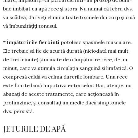
bac îmbi­bat cu apă rece și stors. Nu nu­mai că febra dvs.
va scădea, dar veți eli­mina toa­te toxinele din corp și o să
vă îmbunătățiți tonusul.
* Împăturirile fierbinți
po­to­lesc spasmele musculare.
Ele trebuie să fie de scurtă du­rată (niciodată mai mult
de trei minute) și urmate de o împăturire rece, de un
mi­nut, care va stimula circulația sanguină și limfatică. O
com­presă caldă va calma durerile lombare. Una rece
este foarte bună împotriva entorselor. Dar, atenție: nu
abuzați de aceste tratamente, care acționează în
profun­zime, și con­sultați un medic dacă simptomele
dvs. persistă.
JETURILE DE APĂ