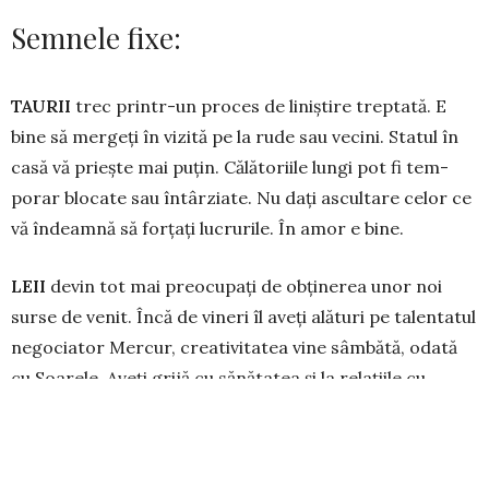
Semnele fixe:
TAURII
trec printr-un proces de li­niștire treptată. E
bine să mergeți în vi­zită pe la rude sau vecini. Statul în
casă vă priește mai puțin. Călătoriile lungi pot fi tem­
porar blocate sau întârziate. Nu dați ascultare celor ce
vă în­deam­nă să forțați lucrurile. În amor e bine.
LEII
devin tot mai preocupați de ob­ți­nerea unor noi
surse de venit. Încă de vineri îl aveți alături pe talentatul
ne­go­ciator Mercur, creativitatea vine sâmbătă, oda­tă
cu Soarele. Aveți grijă cu sănătatea și la re­lațiile cu
colegii. N-ar fi indicat să plecați la drum lung.
SCORPIONII
se mai liniștesc în cu­plu, dar încep să