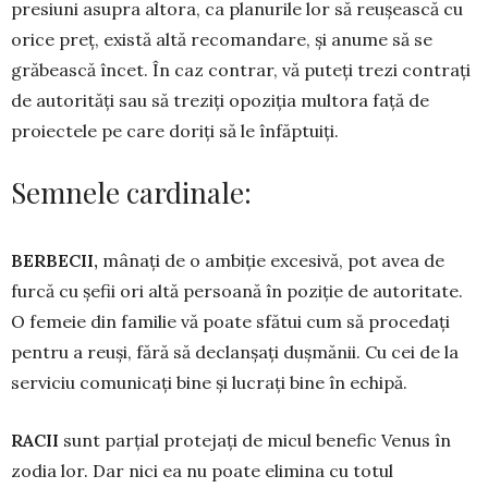
presiuni asupra altora, ca pla­nurile lor să reușească cu
orice preț, există altă re­comandare, și anume să se
grăbească încet. În caz contrar, vă puteți trezi contrați
de autorități sau să treziţi opoziția multora față de
proiectele pe care doriți să le înfăptuiți.
Semnele cardinale:
BERBECII,
mânați de o ambiție ex­ce­si­vă, pot avea de
furcă cu șefii ori altă per­soană în poziție de autoritate.
O fe­meie din familie vă poate sfătui cum să procedați
pen­tru a reuși, fără să declanșați dușmănii. Cu cei de la
serviciu comunicați bine și lucrați bine în echi­pă.
RACII
sunt parțial protejați de micul be­ne­fic Venus în
zodia lor. Dar nici ea nu poate elimina cu totul