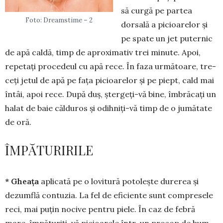
să curgă pe partea
Foto: Dreamstime – 2
dorsală a picioa­relor și
pe spa­te un jet puternic
de apă caldă, timp de aproximativ trei minute. Apoi,
repetați pro­cedeul cu apă rece. În faza urmă­toare, tre­
ceți jetul de apă pe fața pi­cioarelor și pe piept, cald mai
întâi, apoi rece. După duș, ștergeți-vă bine, îmbrăcați un
halat de baie călduros și odihniți-vă timp de o jumătate
de oră.
ÎMPĂTURIRILE
* Gheața
aplicată pe o lovitură potolește du­rerea și
dezumflă contuzia. La fel de eficiente sunt compresele
reci, mai puțin no­cive pen­tru piele. În caz de febră
mare, împăturiți-vă picioa­re­le într-un prosop de bum­