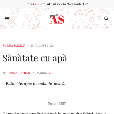
Intra
aici
pe site ul vechi "Formula AS"
FORMĂ MAXIMĂ
28 AUGUST 2020
Sănătate cu apă
by
RODICA DEMIAN
, NUMĂRUL
1430
– Balneoterapie în cada de-acasă –
Foto: 123RF
Corpul poate profita de apă în mai multe feluri. Apa și