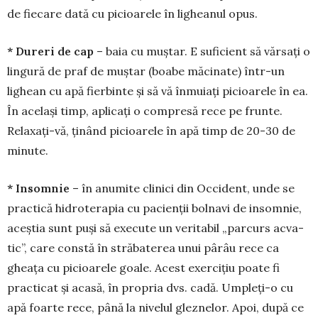
de fiecare dată cu pi­cioarele în ligheanul opus.
* Dureri de cap
– baia cu muștar. E sufi­cient să vărsați o
lingură de praf de muștar (boabe măcinate) într-un
lighean cu apă fierbinte și să vă înmuiați picioarele în ea.
În același timp, aplicați o com­presă rece pe frunte.
Relaxați-vă, ținând picioarele în apă timp de 20-30 de
minute.
* Insomnie
– în anumite clinici din Occi­dent, unde se
practică hidroterapia cu pacienții bolnavi de in­somnie,
aceștia sunt puși să execute un veri­tabil „par­curs ac­va­
tic”, care constă în străbaterea unui pârâu rece ca
ghea­ța cu picioarele goale. A­cest exercițiu poate fi
prac­­ti­cat și acasă, în propria dvs. cadă. Umpleți-o cu
apă foar­te rece, până la nivelul gleznelor. Apoi, după ce