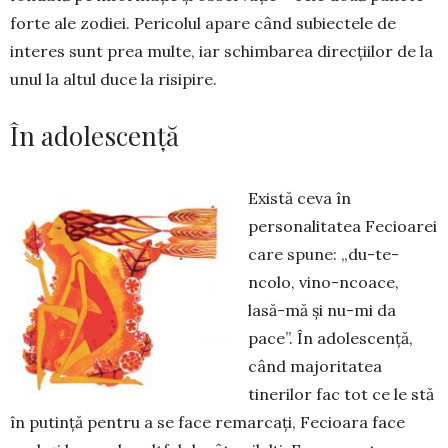
forte ale zodiei. Pericolul apare când subiectele de
interes sunt prea multe, iar schimbarea direcțiilor de la
unul la altul duce la risipire.
În adolescență
Există ceva în
personalitatea Fecioarei
care spune: „du-te-
ncolo, vino-ncoace,
lasă-mă și nu-mi da
pace”. În adolescență,
când majorita­tea
tinerilor fac tot ce le stă
în putință pentru a se face remarcați, Fe­cioara face