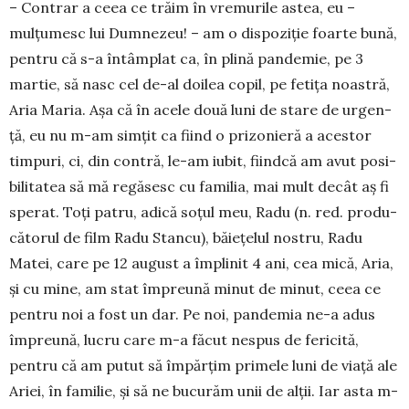
– Contrar a ceea ce trăim în vre­murile astea, eu –
mulţumesc lui Dum­nezeu! – am o dispoziţie foar­te bună,
pentru că s-a întâmplat ca, în plină pandemie, pe 3
martie, să nasc cel de-al doilea copil, pe fetiţa noastră,
Aria Maria. Aşa că în acele două luni de stare de ur­gen­
ţă, eu nu m-am simţit ca fiind o pri­zonieră a acestor
timpuri, ci, din con­tră, le-am iubit, fiindcă am avut posi­
bilitatea să mă regăsesc cu familia, mai mult decât aş fi
sperat. Toţi pa­tru, adică soţul meu, Radu (n. red. produ­
că­torul de film Radu Stan­cu), băieţelul nostru, Radu
Matei, care pe 12 august a împlinit 4 ani, cea mică, Aria,
şi cu mine, am stat îm­pre­ună minut de mi­nut, ceea ce
pentru noi a fost un dar. Pe noi, pan­demia ne-a adus
îm­preună, lucru care m-a făcut nespus de fericită,
pentru că am putut să împărţim primele luni de viaţă ale
Ariei, în familie, şi să ne bucurăm unii de alţii. Iar asta m-