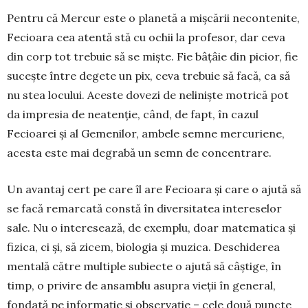
Pentru că Mercur este o planetă a mișcării ne­contenite,
Fecioara cea atentă stă cu ochii la profesor, dar ceva
din corp tot trebuie să se miște. Fie bâțâie din picior, fie
sucește între degete un pix, ceva trebuie să facă, ca să
nu stea locului. Aceste dovezi de neliniște motrică pot
da impresia de neatenție, când, de fapt, în cazul
Fecioarei și al Gemenilor, ambele semne mercuriene,
acesta este mai degrabă un semn de concentrare.
Un avantaj cert pe care îl are Fecioara și care o ajută să
se facă remarcată constă în diversitatea intereselor
sale. Nu o interesează, de exemplu, doar matematica și
fizica, ci și, să zicem, biologia și muzica. Deschiderea
mentală către multiple subiecte o ajută să câștige, în
timp, o privire de ansamblu asupra vieții în general,
fondată pe informație și observație – cele două puncte