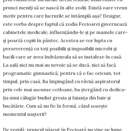
prunci meniți să se nască în alte zodii. Există oare vreun
motiv pentru care lucrurile se întâmplă așa? De­sigur,
este vorba despre faptul că zodia Fecioa­rei guvernează
cabinetele medicale, influențân­du-le și pe mamele care-
și poartă copiii în pântec. Aces­tea se vor lupta cu
perseverență cu toți po­sibilii și im­posibilii microbi și
bacili care ar avea îndrăz­neala să se instaleze în casă.
La sală nici nu mai au ne­voie să se ducă, nici să facă
programatic gim­nastică, pentru că o fac oricum, tot
timpul, prin casă. Ba împingând cu râvnă aspiratorul
prin cele mai ascunse cotloane, ba ștergând cu dedi­ca­
ția unui călugăr budist gresia și faianța din baie și
bucătărie. Cum să nu fie în formă, când sosește
momentul nașterii?
De regulă, pruncul născut în Fecioară nu vine pe lume