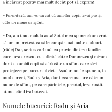
a încărcat pozitiv mai mult decât pot să exprim!
– Paranteză: am remarcat că ambilor copii le-ai pus şi
câte un nume de sfânt.
– Da, am ţinut mult la asta! Soţul meu spune că am vrut
să am un pretext ca să le cumpăr mai multe cadouri.
(râde) Dar, serios vorbind, eu pro­vin dintr-o familie
care m-a crescut cu sufletul către Dum­nezeu şi mi-am
dorit ca ambii copii să aibă câte un sfânt care să-i
protejeze pe parcursul vieţii. Aşadar, noi le spunem, în
mod curent, Ra­du şi Aria, dar fiecare mai are câte un
nume de sfânt, pe care părintele, preotul, le-a rostit
atunci când i-a botezat.
Numele bucuriei: Radu și Aria