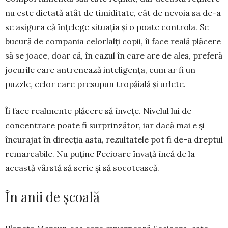
nu este dictată atât de timiditate, cât de nevoia sa de-a
se asigura că înțelege situația și o poate controla. Se
bucură de compania celorlalți copii, îi face reală plăcere
să se joace, doar că, în cazul în care are de ales, preferă
jocurile care antrenează inteligența, cum ar fi un
puzzle, celor care presupun tropăială și urlete.
Îi face realmente plăcere să învețe. Nivelul lui de
concentrare poate fi surprinzător, iar dacă mai e și
încurajat în direcția asta, rezultatele pot fi de-a dreptul
remarcabile. Nu puține Fecioare învață încă de la
această vârstă să scrie și să socotească.
În anii de școală