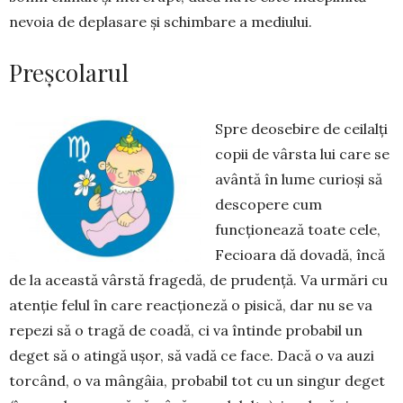
nevoia de deplasare și schimbare a mediului.
Preșcolarul
Spre deosebire de ceilalți
copii de vârsta lui care se
avântă în lume curioși să
descopere cum
funcționează toate cele,
Fecioara dă dovadă, încă
de la această vârstă fragedă, de prudență. Va urmări cu
atenție felul în care reacționeză o pisică, dar nu se va
repezi să o tragă de coadă, ci va întinde probabil un
deget să o atingă ușor, să vadă ce face. Dacă o va auzi
torcând, o va mângâia, probabil tot cu un singur deget