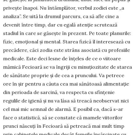
privește înapoi. Nu întâm­plă­tor, verbul zodiei este „a
analiza”. Se uită la drumul parcurs, ca să afle cine a
devenit între timp, dar cu egală atenție scrutează
stadiul în care se găsește în prezent. Pe toate planurile:
fizic, emoțional și mental. Starea fizică îl interesează cu
precădere, căci zodia este strâns asociată cu pro­fesiile
medicale. Este deci lesne de înțeles de ce o viitoare
mămică Fecioară se va îngriji cu minu­țiozitate de starea
de sănătate proprie și de cea a pruncului. Va petrece
ore în șir pentru a căuta cea mai sănătoasă alimentație
din perioada de sarcină, va respecta cu sfințenie
regulile de igienă și nu va lăsa să treacă neobservat nici
cel mai mic semnal de alarmă. E posibil ca, dacă s-ar
face o statistică, să se constate că mamele viitorilor
prunci născuți în Fecioară să petreacă mai mult timp
prin cabi­netele medicale decât femeile însărcinate cu