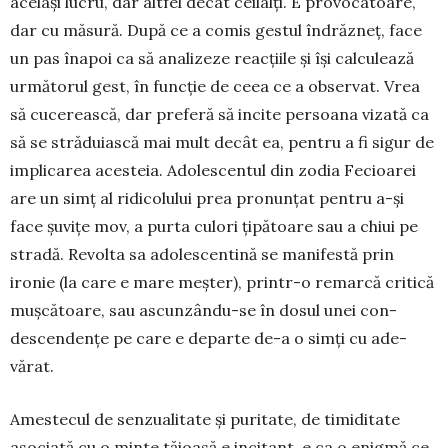
același lucru, dar altfel decât ceilalți. E provo­ca­toare,
dar cu măsură. După ce a comis gestul în­drăzneț, face
un pas înapoi ca să analizeze reacțiile și își calculează
ur­mătorul gest, în funcție de ceea ce a ob­servat. Vrea
să cucerească, dar preferă să incite persoana vizată ca
să se străduiască mai mult decât ea, pentru a fi sigur de
impli­carea acesteia. Adolescentul din zodia Fecioarei
are un simț al ridicolului prea pronunțat pentru a-și
face șuvițe mov, a purta culori țipătoare sau a chiui pe
stradă. Revolta sa adolescentină se mani­festă prin
ironie (la care e mare meșter), prin­tr-o remarcă critică
muș­cătoare, sau ascunzân­du-se în dosul unei con­
descendențe pe care e departe de-a o simți cu ade­
vărat.
Amestecul de senzualitate și puritate, de timi­ditate
asociată cu o minte tăioasă e incitant, e ca o enigmă ce