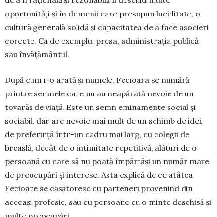
de a fi rațională și rezonabilă îi deschid multe
oportunități și în domenii care presupun luciditate, o
cultură generală solidă și capacitatea de a face asocieri
corecte. Ca de exemplu: presa, administrația publică
sau învățământul.
După cum i-o arată și numele, Fecioara se nu­mără
printre semnele care nu au neapărată nevoie de un
tovarăș de viață. Este un semn eminamente social și
sociabil, dar are nevoie mai mult de un schimb de idei,
de preferință într-un cadru mai larg, cu colegii de
breaslă, decât de o intimitate repetitivă, alături de o
persoană cu care să nu poa­tă împărtăși un număr mare
de preocupări și inte­re­se. Asta explică de ce atâtea
Fecioare se căsă­to­resc cu parteneri provenind din
aceeași profesie, sau cu persoane cu o minte deschisă și
multe pre­o­cupări.