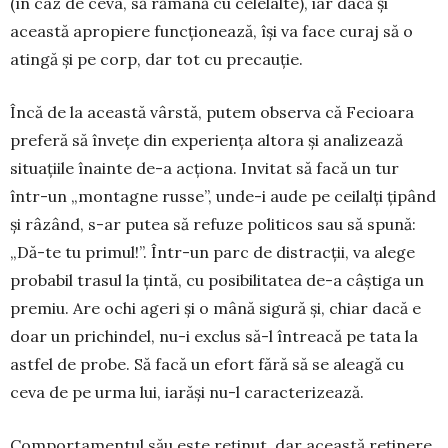
(în caz de ceva, să rămână cu celelalte), iar dacă și
această apropiere funcțio­nea­ză, își va face curaj să o
atin­gă și pe corp, dar tot cu precauție.
Încă de la această vârstă, putem observa că Fecioara
preferă să învețe din experiența altora și analizează
situațiile îna­inte de-a acționa. Invitat să facă un tur
într-un „mon­tagne russe”, unde-i aude pe cei­lalți țipând
și râzând, s-ar putea să refuze politicos sau să spună:
„Dă-te tu primul!”. Într-un parc de distracții, va alege
probabil trasul la țintă, cu po­sibilitatea de-a câștiga un
premiu. Are ochi ageri și o mână sigură și, chiar dacă e
doar un prichin­del, nu-i exclus să-l întreacă pe tata la
astfel de probe. Să facă un efort fără să se aleagă cu
ceva de pe urma lui, iarăși nu-l caracterizează.
Comportamentul său este reținut, dar această reținere