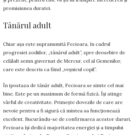
pro­misiunea duratei.
Tânărul adult
Chiar așa este supranumită Fecioara, în cadrul
progresiei zodiilor, „tânărul adult”, spre deosebire de
celălalt semn guvernat de Mercur, cel al Ge­me­­nilor,
care este descris ca fiind „veșnicul co­pil”.
În ipostaza de tânăr adult, Fecioara se simte cel mai
bine. Este pe un maximum de formă fizică. Își atinge
vârful de creativitate. Primește dovezile de care are
nevoie pentru a fi sigură că mintea sa func­ționează
excelent. Bucurându-se de con­firma­rea acestor daruri,
Fecioara își dedică majo­ritatea energiei și a timpului