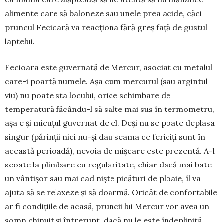
alimente care să baloneze sau unele prea acide, căci
pruncul Fecioară va reacționa fără greș față de gustul
laptelui.
Fecioara este guvernată de Mercur, asociat cu metalul
care-i poartă numele. Așa cum mercurul (sau argintul
viu) nu poate sta locului, orice schimbare de
temperatură făcându-l să salte mai sus în termometru,
așa e și micuțul guvernat de el. Deși nu se poate deplasa
singur (părinții nici nu-și dau seama ce fericiți sunt în
această perioadă), nevoia de mișcare este prezentă. A-l
scoate la plimbare cu regularitate, chiar dacă mai bate
un vântișor sau mai cad niște picături de ploaie, îl va
ajuta să se relaxeze și să doarmă. Oricât de con­fortabile
ar fi condițiile de acasă, pruncii lui Mercur vor avea un
somn chinuit și întrerupt, dacă nu le este îndeplinită