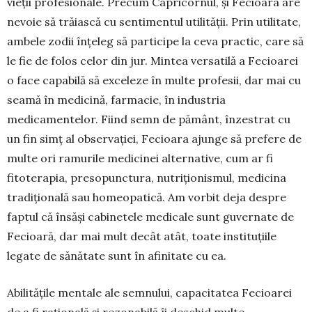
vieții profesionale. Precum Capricornul, și Fecioara are
nevoie să trăiască cu sentimentul utilității. Prin utilitate,
ambele zodii înțeleg să participe la ceva practic, care să
le fie de folos celor din jur. Mintea versatilă a Fecioarei
o face capabilă să exceleze în multe profesii, dar mai cu
seamă în medicină, farmacie, în industria
medicamentelor. Fiind semn de pământ, înzestrat cu
un fin simț al observației, Fecioara ajunge să pre­fere de
multe ori ramurile medicinei alter­na­tive, cum ar fi
fitoterapia, presopunctura, nutrițio­nis­mul, medicina
tradițională sau homeopatică. Am vorbit deja despre
faptul că însăși cabinetele medicale sunt guvernate de
Fecioară, dar mai mult decât atât, toate instituțiile
legate de sănătate sunt în afinitate cu ea.
Abilitățile mentale ale semnului, capacitatea Fecioarei