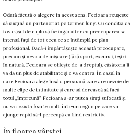
Odată făcută o alegere în acest sens, Fe­cioara reușește
să susțină un parte­neriat pe ter­men lung. Cu condiția ca
tovarășul de cu­plu să fie îngăduitor cu preocuparea sa
inten­să față de tot ceea ce se întâmplă pe plan
profesional. Dacă-i împărtășește această preocupare,
precum și nevoia de mișcare (fără sport, excursii, ieșiri
în natură, Fe­cioara se ofilește de-a dreptul), căsă­toria îi
va da un plus de stabilitate și o va centra. În cazul în
care Fe­cioara alege însă o persoană care are nevoie de
multe clipe de intimitate și care să do­reas­că să facă
totul „îm­preună”, Fecioara s-ar putea simți sufo­ca­tă și
nu va re­zista foarte mult, într-un regim pe care va
ajunge ra­pid să-l perceapă ca fiind restrictiv.
În floarea vârstei