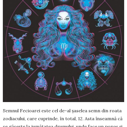
Semnul Fecioarei este cel de-al șaselea semn din roata
zodiacului, care cuprinde, în total, 12. Asta înseamnă că
se găsește la jumătatea dru­mului, unde face un popas și