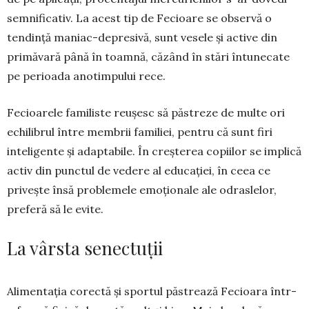
semnificativ. La acest tip de Fecioare se observă o
tendință maniac-de­pre­sivă, sunt vesele și active din
primăvară până în toamnă, căzând în stări întunecate
pe perioada anotimpului rece.
Fecioarele familiste reușesc să păstreze de multe ori
echilibrul între membrii familiei, pentru că sunt firi
inteligente și adaptabile. În creșterea copiilor se implică
activ din punctul de vedere al educației, în ceea ce
privește însă problemele emoționale ale odraslelor,
preferă să le evite.
La vârsta senectuții
Alimentația corectă și sportul păstrează Fe­cioara într-