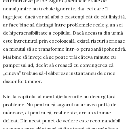
exteriorizeze pe loc. Sigur că sem­nalele sale de
nemulțumire nu trebuie ignorate, dar cei care îl
îngrijesc, dacă vor să aibă o exis­tență cât de cât liniștită,
ar face bine să distingă între problemele reale și un soi
de hipersen­si­bilitate a copilului. Dacă aceasta din urmă
este în­treținută prin cocoloșeală, există riscuri serioase
ca micuțul să se transforme într-o persoană ipohondră.
Mai bine să învețe că se poate trăi câteva minute cu
pampersul ud, decât să crească cu convingerea că
„cineva” trebuie să-l elibereze instantaneu de orice
disconfort minor.
Nici la capitolul alimentație lucrurile nu decurg fără
probleme. Nu pentru că sugarul nu ar avea pof­tă de
mâncare, ci pentru că, re­almente, are un stomac
delicat. Din acest punct de vedere este reco­man­dabil
ca mama care alăptează să fie atentă să nu mănânce