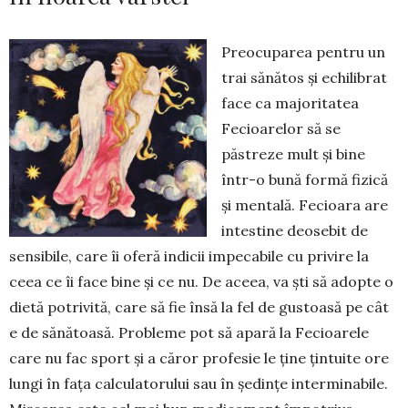
Preocuparea pentru un
trai sănătos și echilibrat
face ca majoritatea
Fecioarelor să se
păstreze mult și bine
într-o bună formă fizică
și men­tală. Fe­cioa­ra are
intestine deosebit de
sensibile, care îi oferă indicii impecabile cu privire la
ceea ce îi face bine și ce nu. De aceea, va ști să adopte o
dietă po­tri­vită, care să fie însă la fel de gustoasă pe cât
e de sănătoasă. Probleme pot să apară la Fecioarele
care nu fac sport și a căror profesie le ține țintuite ore
lungi în fața calculatorului sau în ședințe inter­minabile.