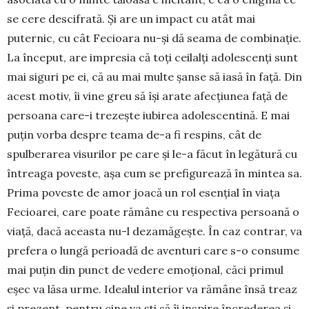
se cere descifrată. Și are un impact cu atât mai
puternic, cu cât Fecioara nu-și dă sea­ma de combinație.
La început, are impresia că toți ceilalți adolescenți sunt
mai siguri pe ei, că au mai multe șanse să iasă în față. Din
acest motiv, îi vine greu să își arate afecțiunea față de
persoana care-i trezește iubirea adolescentină. E mai
puțin vorba despre teama de-a fi respins, cât de
spulberarea vi­surilor pe care și le-a făcut în legătură cu
în­treaga poveste, așa cum se prefigurează în mintea sa.
Prima poveste de amor joacă un rol esențial în viața
Fecioarei, care poate rămâne cu respectiva persoană o
viață, dacă aceasta nu-l dezamăgește. În caz contrar, va
prefera o lungă perioadă de aven­turi care s-o consume
mai puțin din punct de vedere emoțional, căci primul
eșec va lăsa urme. Idealul interior va rămâne însă treaz
și prezent, pentru cine va ști să îi inspire încrederea și