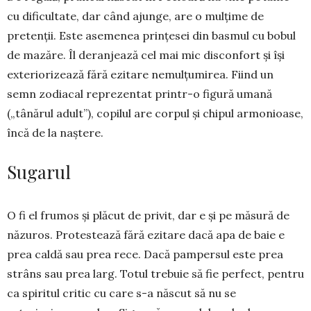
cu dificultate, dar când ajunge, are o mulțime de
pretenții. Este asemenea prințesei din basmul cu bobul
de mazăre. Îl deranjează cel mai mic disconfort și își
exteriorizează fără ezitare nemulțumirea. Fiind un
semn zodiacal reprezentat printr-o figură umană
(„tânărul adult”), copilul are corpul și chipul armonioase,
încă de la naștere.
Sugarul
O fi el frumos și plăcut de privit, dar e și pe măsură de
năzuros. Protestează fără ezitare dacă apa de baie e
prea caldă sau prea rece. Dacă pam­persul este prea
strâns sau prea larg. Totul trebuie să fie perfect, pentru
ca spiritul critic cu care s-a născut să nu se