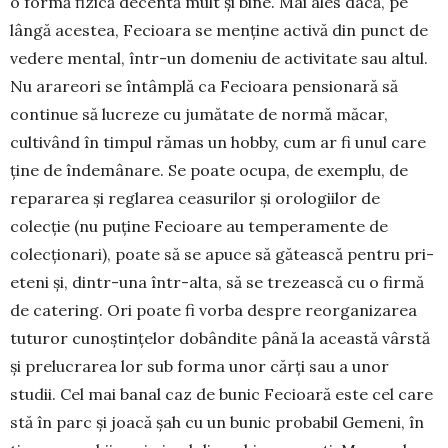
o formă fizică decentă mult și bine. Mai ales dacă, pe
lângă acestea, Fecioara se men­ține activă din punct de
vedere mental, într-un do­meniu de activitate sau altul.
Nu arareori se întâm­plă ca Fecioara pensionară să
continue să lucreze cu jumătate de normă măcar,
cultivând în timpul rămas un hobby, cum ar fi unul care
ține de înde­mâ­nare. Se poate ocupa, de exemplu, de
repararea și reglarea ceasurilor și orologiilor de
colecție (nu pu­ține Fecioare au temperamente de
colecțio­nari), poate să se apuce să gătească pentru pri­
eteni și, dintr-una într-alta, să se trezească cu o firmă
de catering. Ori poate fi vorba despre re­orga­ni­zarea
tuturor cunoștințelor dobândite până la această vârstă
și prelucrarea lor sub forma unor cărți sau a unor
studii. Cel mai banal caz de bu­nic Fecioară este cel care
stă în parc și joa­că șah cu un bunic probabil Gemeni, în