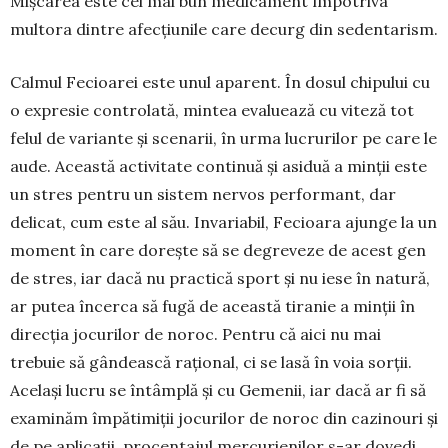
Mișcarea este cel mai bun medicament împotriva
multora dintre afecțiunile care decurg din sedentarism.
Calmul Fecioarei este unul aparent. În dosul chi­pului cu
o expresie controlată, mintea evaluea­ză cu viteză tot
felul de variante și scenarii, în urma lucrurilor pe care le
aude. Această activitate continuă și asiduă a minții este
un stres pentru un sistem nervos performant, dar
delicat, cum este al său. Invariabil, Fecioara ajunge la un
moment în care dorește să se degreveze de acest gen
de stres, iar dacă nu practică sport și nu iese în natură,
ar putea încerca să fugă de această tiranie a minții în
direcția jocurilor de noroc. Pentru că aici nu mai
trebuie să gândească rațional, ci se lasă în voia sorții.
Același lucru se întâmplă și cu Gemenii, iar da­că ar fi să
examinăm împătimiții jocurilor de noroc din cazinouri și
de pe aplicații, procentajul mercurienilor s-ar dovedi