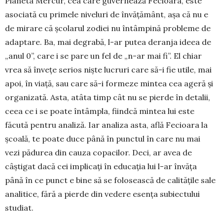
Planeta Mercur, cea care guvernează Fecioara, este
asociată cu primele niveluri de învățământ, așa că nu e
de mirare că școlarul zodiei nu întâm­pină probleme de
adaptare. Ba, mai degrabă, l-ar putea deranja ideea de
„anul 0”, care i se pare un fel de „n-ar mai fi”. El chiar
vrea să învețe serios niște lucruri care să-i fie utile, mai
apoi, în viață, sau care să-i formeze mintea cea ageră și
orga­nizată. Asta, atâta timp cât nu se pierde în detalii,
ceea ce i se poate întâmpla, fiindcă mintea lui este
făcută pentru analiză. Iar analiza asta, află Fe­cioara la
școală, te poate duce până în punctul în care nu mai
vezi pădurea din cauza copacilor. Deci, ar avea de
câștigat dacă cei implicați în edu­cația lui l-ar învăța
până în ce punct e bine să se folosească de calitățile sale
analitice, fără a pierde din vedere esența subiectului
studiat.