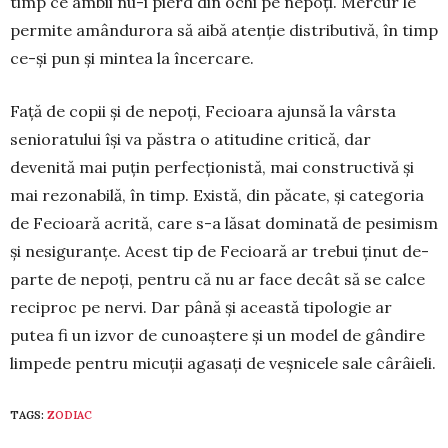
timp ce ambii nu-i pierd din ochi pe nepoți. Mercur le
per­mite amân­durora să aibă atenție dis­tri­butivă, în timp
ce-și pun și mintea la încercare.
Față de copii și de nepoți, Fecioara ajunsă la vârsta
senioratului își va păstra o atitudine critică, dar
devenită mai puțin perfecționistă, mai constructivă și
mai rezonabilă, în timp. Există, din păcate, și categoria
de Fecioară acrită, care s-a lăsat dominată de pesimism
și ne­­si­guranțe. Acest tip de Fecioară ar trebui ți­nut de­
parte de nepoți, pentru că nu ar face decât să se cal­ce
reciproc pe nervi. Dar până și aceas­tă tipolo­gie ar
putea fi un izvor de cunoaș­tere și un model de gândire
limpede pentru micuții agasați de veșnicele sale cârâieli.
TAGS:
ZODIAC