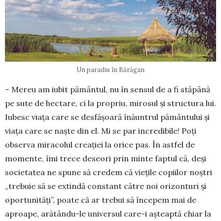
Un paradis în Bărăgan
– Mereu am iubit pământul, nu în sensul de a fi stăpână
pe sute de hectare, ci la propriu, mi­rosul și structura lui.
Iubesc viața care se des­fă­șoară înăuntrul pământului și
viața care se naște din el. Mi se par incredibile! Poți
observa mira­colul creației la orice pas. În astfel de
momente, îmi trece deseori prin minte faptul că, deși
so­cietatea ne spune să credem că viețile copiilor noștri
„trebuie să se extindă constant către noi orizonturi și
oportunități”, poate că ar trebui să începem mai de
aproape, arătându-le universul care-i așteaptă chiar la