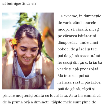
ai în­drăgostit de el?
– Devreme, în diminețile
de vară, când soarele
începe să răsară, merg
pe cărarea bătătorită
dinspre lac, unde cinci
boboci de gâs­că și trei
pui de găină așteaptă să
fie scoși din țarc, la iarbă
verde și apă proaspătă.
Mă în­torc apoi să
hrănesc restul păsărilor,
pu­ii de găină, cățeii și
pisicile moșteniți odată cu locul ăsta. Asta înseamnă că
de la prima oră a dimineții, tălpile mele sunt pline de