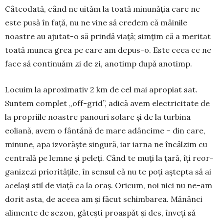
Câteodată, când ne ui­tăm la toată minunăția care ne
este pusă în față, nu ne vine să credem că mâinile
noastre au aju­tat-o să prindă viață; simțim că a meritat
toată mun­ca grea pe care am depus-o. Este ceea ce ne
face să continuăm zi de zi, anotimp după ano­timp.
Locuim la aproximativ 2 km de cel mai apropiat sat.
Suntem complet „off-grid”, adică avem electricitate de
la propriile noastre panouri solare și de la turbina
eoliană, avem o fântănă de mare adâncime – din care,
minune, apa izvorăște singură, iar iarna ne încălzim cu
centrală pe lemne și peleți. Când te muți la țară, îți reor­
ga­nizezi prioritățile, în sensul că nu te poți aștepta să ai
același stil de viață ca la oraș. Ori­­cum, noi nici nu ne-am
dorit asta, de aceea am și făcut schimbarea. Mă­nânci
alimente de sezon, gă­tești proas­păt și des, înveți să