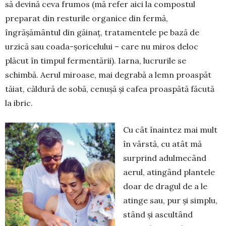
să devină ceva frumos (mă refer aici la compostul
preparat din resturile organice din fermă,
îngrășământul din găinaț, tratamentele pe bază de
urzică sau coada-șoricelului – care nu miros deloc
plăcut în timpul fermentării). Iarna, lucrurile se
schimbă. Aerul miroase, mai degrabă a lemn proaspăt
tăiat, căldură de sobă, cenușă și cafea proaspătă făcută
la ibric.
Cu cât înaintez mai mult
în vârstă, cu atât mă
surprind adulmecând
aerul, atingând plantele
doar de dragul de a le
atinge sau, pur și simplu,
stând și ascultând