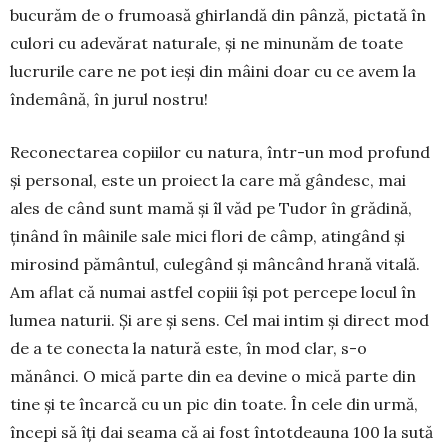
bucurăm de o frumoasă ghirlandă din pânză, pictată în
culori cu adevărat naturale, și ne mi­nunăm de toate
lucrurile care ne pot ieși din mâini doar cu ce avem la
îndemână, în jurul nostru!
Reconectarea copiilor cu natura, într-un mod profund
și personal, este un proiect la care mă gândesc, mai
ales de când sunt mamă și îl văd pe Tudor în grădină,
ținând în mâinile sale mici flori de câmp, atingând și
mirosind pământul, culegând și mâncând hrană vitală.
Am aflat că numai astfel copiii își pot percepe locul în
lumea naturii. Și are și sens. Cel mai intim și direct mod
de a te conecta la natură este, în mod clar, s-o
mănânci. O mică parte din ea devine o mică parte din
tine și te în­carcă cu un pic din toate. În cele din urmă,
începi să îți dai seama că ai fost întotdeauna 100 la sută