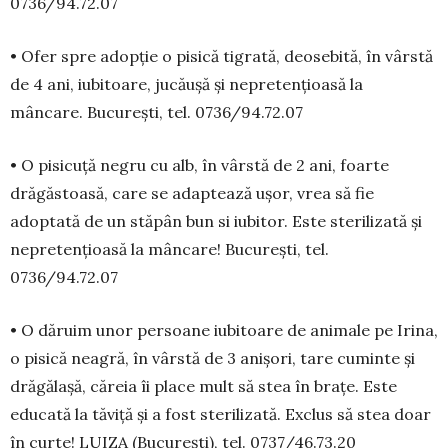
0736/94.72.07
• Ofer spre adopție o pisică tigrată, deo­se­bită, în vârstă
de 4 ani, iubitoare, jucăușă și ne­pre­ten­țioasă la
mâncare. București, tel. 0736/94.72.07
• O pisicuță negru cu alb, în vârstă de 2 ani, foarte
drăgăstoasă, care se adaptează ușor, vrea să fie
adoptată de un stăpân bun si iubitor. Este sterilizată și
nepretențioasă la mâncare! Bucu­rești, tel.
0736/94.72.07
• O dăruim unor persoane iubitoare de ani­male pe Irina,
o pisică neagră, în vârstă de 3 anișori, tare cuminte și
drăgălașă, căreia îi place mult să stea în brațe. Este
educată la tă­viţă și a fost sterilizată. Exclus să stea doar
în curte! LUIZA (București), tel. 0737/46.73.20