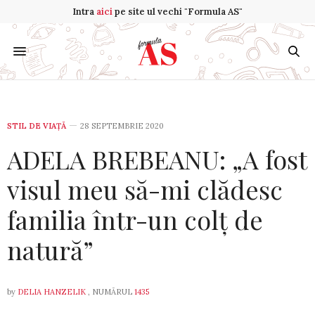
Intra
aici
pe site ul vechi "Formula AS"
STIL DE VIA­ŢĂ
28 SEPTEMBRIE 2020
ADELA BREBEANU: „A fost
visul meu să-mi clădesc
familia într-un colț de
natură”
by
DELIA HANZELIK
, NUMĂRUL
1435