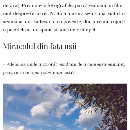
de oraș. Privindu-le foto­gra­fiile, parcă vedeam un film
mut despre fericire. Trăită în natură și-n tihnă, viața lor
seamănă, într-adevăr, cu o poveste, din care am rugat-
o pe Adela să ne spună și nouă un crâmpei.
Miracolul din fața ușii
– Adela, de unde a izvorât visul tău de a cum­păra pământ,
pe care să te apuci să-l muncești?