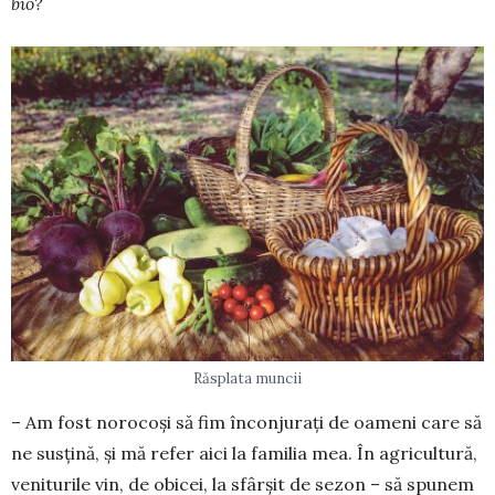
bio?
Răsplata muncii
– Am fost no­ro­coși să fim încon­ju­rați de oameni care să
ne susțină, și mă refer aici la familia mea. În agricultură,
veniturile vin, de obi­cei, la sfârșit de sezon – să spunem