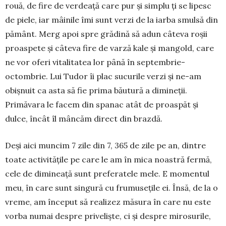
rouă, de fire de verdeață care pur și simplu ți se lipesc
de piele, iar mâinile îmi sunt verzi de la iarba smulsă din
pământ. Merg apoi spre grădină să adun câteva roșii
proaspete și câteva fire de varză kale şi mangold, care
ne vor oferi vita­litatea lor până în septembrie-
octombrie. Lui Tu­dor îi plac sucurile verzi și ne-am
obișnuit ca asta să fie prima băutură a dimineții.
Primăvara le facem din spanac atât de proaspăt și
dulce, încât îl mâncăm direct din brazdă.
Deși aici muncim 7 zile din 7, 365 de zile pe an, dintre
toate activitățile pe care le am în mica noastră fermă,
cele de dimineață sunt preferatele mele. E momentul
meu, în care sunt singură cu frumusețile ei. Însă, de la o
vreme, am început să realizez măsura în care nu este
vorba numai despre priveliște, ci și despre mirosurile,