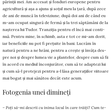
părinții mei. Am accesat și fonduri europene pentru
agricultură și așa a ajuns și soțul meu la țară, după zece
de ani de muncă în televiziune, după doi ani de când eu
m-am ocupat singură de fermă și la trei săptămâni de la
naș­terea lui Tudor. Tranziția pentru el încă mai conti­
nuă. Pentru mine, în schimb, asta e tot ce mi-am dorit,
iar be­neficiile nu pot fi pre­țuite în bani. Lu­crăm în
natură pen­tru a ne hrăni, pen­tru a crește și învăța des­
pre noi și despre lumea vie a plantelor, despre cum să fii
în acord cu mediul înconjurător, cum să te adaptezi lui
și cum să-l protejezi pentru a-l lăsa ge­ne­rațiilor viitoare
mai bogat și mai sănătos decât este acum.
Fotogenia unei dimineți
– Poți să-mi descrii cu inima locul în care trăiți? Cum te-