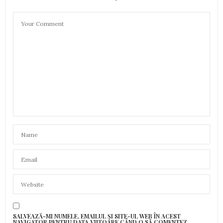
SALVEAZĂ-MI NUMELE, EMAILUL ȘI SITE-UL WEB ÎN ACEST
NAVIGATOR PENTRU DATA VIITOARE CÂND O SĂ COMENTEZ.