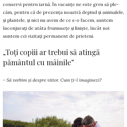
conservi pentru iar­nă. În va­canțe ne este greu să ple­
căm, pentru că de prezența noastră de­pind și ani­ma­lele,
și plantele, și nici nu avem de ce s-o facem, suntem
înconjurați de atâta frumusețe și li­niște, încât noi
suntem cei vizitați permanent de prieteni.
„Toți copiii ar trebui să atingă
pământul cu mâinile”
– Să vorbim și despre viitor. Cum ți-l ima­gi­nezi?