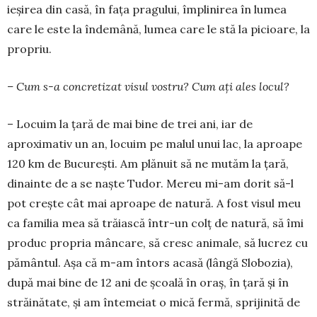
ieșirea din casă, în fața pragului, împlinirea în lumea
care le este la în­demână, lumea care le stă la picioare, la
propriu.
– Cum s-a concretizat visul vostru? Cum ați ales locul?
– Locuim la țară de mai bine de trei ani, iar de
aproximativ un an, locuim pe malul unui lac, la aproape
120 km de București. Am plănuit să ne mutăm la țară,
dinainte de a se naște Tudor. Me­reu mi-am dorit să-l
pot crește cât mai aproa­pe de natură. A fost visul meu
ca familia mea să trăiască într-un colț de natură, să îmi
pro­duc propria mâncare, să cresc animale, să lu­crez cu
pământul. Așa că m-am întors acasă (lân­gă Slobozia),
după mai bine de 12 ani de școală în oraș, în țară și în
străinătate, și am întemeiat o mică fermă, sprijinită de