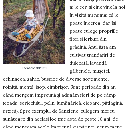
ni le cer, și cine vine la noi
în vizită nu numai că le
poate încerca, dar își
poate culege propriile
flori și ierburi din
grădină. Anul ăsta am
cultivat trandafiri de
dulceață, lavandă,
Roadele iubirii
gălbenele, mu­șețel,
echinacea, sal­vie, busuioc de diverse sor­timente,
roiniță, mentă, isop, cimbrișor. Sunt perioade din an
când mer­gem împreună și adu­năm flori de pe câmp
(coada-șorice­lului, pelin, lumânărică, ci­coare, pătlagină,
ur­zică). Spre exemplu, de Sânziene, culegem me­reu
sunătoare din ace­lași loc (fac asta de peste 10 ani, de
când mer­geam acolo împreună cu părinții, acum merg