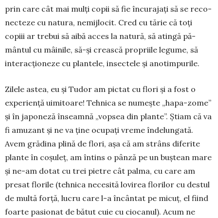
prin care cât mai mulți copii să fie încurajați să se reco­
nec­teze cu natura, nemijlocit. Cred cu tărie că toți
copiii ar trebui să aibă acces la natură, să atingă pă­
mântul cu mâinile, să-și crească propriile le­gume, să
interacționeze cu plantele, insectele și anotimpurile.
Zilele astea, eu și Tudor am pictat cu flori și a fost o
experiență uimitoare! Tehnica se numește „hapa-zome”
și în japoneză înseamnă „vopsea din plante”. Știam că va
fi amuzant și ne va ține ocupați vreme îndelungată.
Avem grădina plină de flori, așa că am strâns diferite
plante în coșuleț, am întins o pânză pe un buștean mare
și ne-am dotat cu trei pietre cât palma, cu care am
presat florile (tehnica necesită lovirea florilor cu destul
de multă forță, lucru care l-a încântat pe micuț, el fiind
foarte pasionat de bătut cuie cu ciocanul). Acum ne