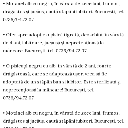
• Motănel alb cu negru, în vârstă de zece luni, frumos,
drăgăstos și jucăuș, caută stăpâni iubitori. București, tel.
0736/94.72.07
• Ofer spre adopție o pisică tigrată, deo­sebită, în vârstă
de 4 ani, iubitoare, jucăușă și nepre­ten­țioasă la
mâncare. Bucu­rești, tel. 0736/94.72.07
• O pisicuță negru cu alb, în vârstă de 2 ani, foarte
drăgăstoasă, care se adaptează ușor, vrea să fie
adoptată de un stăpân bun si iu­bi­tor. Este ste­rilizată și
nepretențioasă la mân­care! Bucu­rești, tel.
0736/94.72.07
• Motănel alb cu negru, în vârstă de zece luni, frumos,
drăgăstos și jucăuș, caută stăpâni iubitori. București, tel.