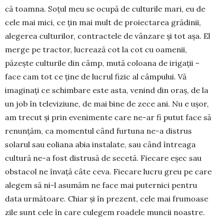
că toam­na. Soțul meu se ocupă de culturile mari, eu de
cele mai mici, ce țin mai mult de proiectarea gră­dinii,
alegerea culturilor, contractele de vânzare și tot așa. El
merge pe tractor, lucrează cot la cot cu oamenii,
păzește culturile din câmp, mută coloana de irigații –
face cam tot ce ține de lucrul fizic al câmpului. Vă
imaginați ce schimbare este asta, venind din oraș, de la
un job în televiziune, de mai bine de zece ani. Nu e ușor,
am trecut și prin evenimente care ne-ar fi putut face să
renunțăm, ca momentul când furtuna ne-a distrus
solarul sau eoliana abia instalate, sau când în­treaga
cultură ne-a fost distrusă de secetă. Fie­care eșec sau
obstacol ne învață câte ceva. Fie­care lucru greu pe care
alegem să ni-l asumăm ne face mai puternici pentru
data următoare. Chiar și în prezent, cele mai frumoase
zile sunt cele în care culegem roadele muncii noastre.