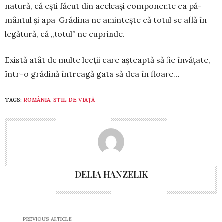
natură, că ești făcut din aceleași componente ca pă­
mântul și apa. Grădina ne amintește că totul se află în
legătură, că „totul” ne cuprinde.
Există atât de multe lecții care așteaptă să fie în­vățate,
într-o grădină întreagă gata să dea în floa­re…
TAGS:
ROMÂNIA
,
STIL DE VIAȚĂ
DELIA HANZELIK
PREVIOUS ARTICLE