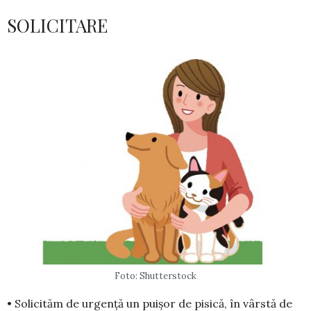
SOLICITARE
Foto: Shutterstock
• Solicităm de ur­gen­ță un puișor de pi­sică, în vârstă de