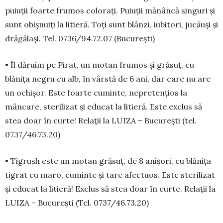
puiuții foarte frumos co­lorați. Puiuții mănâncă singuri și
sunt obișnuiți la litieră. Toți sunt blânzi, iubitori, jucăuși și
drăgălași. Tel. 0736/94.72.07 (București)
• Îl dăruim pe Pirat, un motan frumos și gră­suț, cu
blănița negru cu alb, în vârstă de 6 ani, dar care nu are
un ochișor. Este foarte cu­minte, nepretențios la
mâncare, sterilizat și edu­cat la litieră. Este exclus să
stea doar în curte! Relații la LUIZA – București (tel.
0737/46.73.20)
• Tigrush este un motan grăsuț, de 8 ani­șori, cu blănița
tigrat cu maro, cuminte și tare afectuos. Este sterilizat
și educat la litieră! Exclus să stea doar în curte. Relații la
LUIZA – București (Tel. 0737/46.73.20)