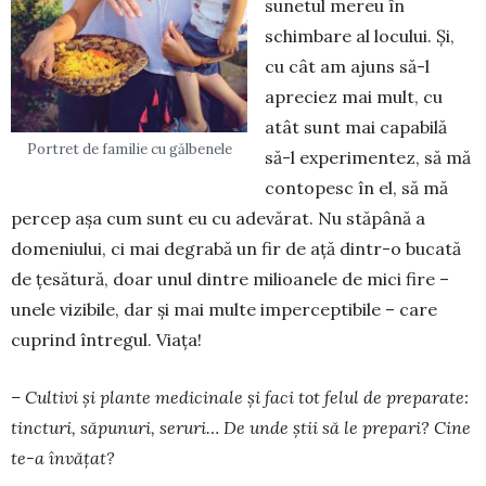
sunetul mereu în
schimbare al locului. Și,
cu cât am ajuns să-l
apreciez mai mult, cu
atât sunt mai capabilă
Portret de familie cu gălbenele
să-l experimentez, să mă
contopesc în el, să mă
percep așa cum sunt eu cu adevărat. Nu stăpână a
domeniului, ci mai degrabă un fir de ață dintr-o bucată
de țesătură, doar unul dintre milioanele de mici fire –
unele vizibile, dar și mai multe imperceptibile – care
cuprind întregul. Viața!
– Cultivi și plante medicinale și faci tot felul de preparate:
tincturi, săpunuri, seruri… De unde știi să le prepari? Cine
te-a învățat?