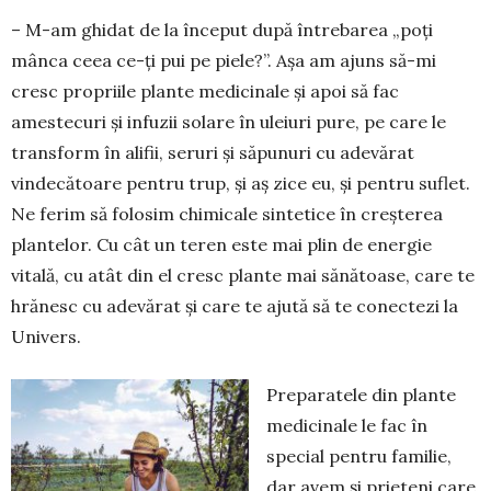
– M-am ghidat de la început după întrebarea „poți
mânca ceea ce-ți pui pe piele?”. Așa am ajuns să-mi
cresc propriile plante medicinale și apoi să fac
amestecuri și infuzii solare în uleiuri pure, pe care le
transform în alifii, seruri și săpunuri cu adevărat
vindecătoare pentru trup, și aș zice eu, și pentru suflet.
Ne ferim să folosim chimicale sintetice în creșterea
plantelor. Cu cât un teren este mai plin de energie
vitală, cu atât din el cresc plante mai sănătoase, care te
hrănesc cu adevărat și care te ajută să te conectezi la
Univers.
Preparatele din plante
medicinale le fac în
special pentru familie,
dar avem și prieteni care