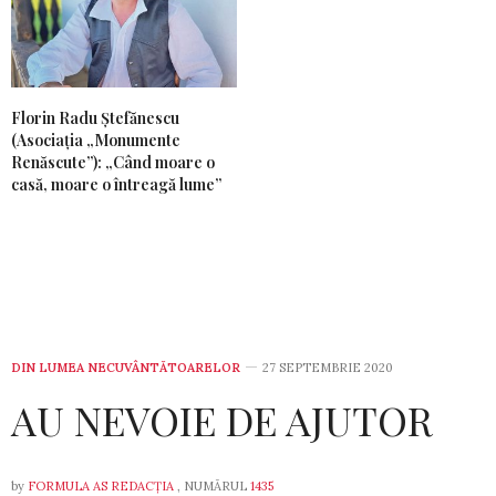
Florin Radu Ștefănescu
(Asociația „Monumente
Renăscute”): „Când moare o
casă, moare o întreagă lume”
DIN LUMEA NECUVÂNTĂTOARELOR
27 SEPTEMBRIE 2020
AU NEVOIE DE AJUTOR
by
FORMULA AS REDACȚIA
, NUMĂRUL
1435