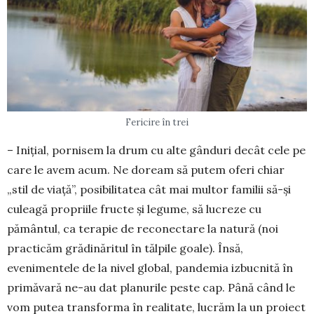
Fericire în trei
– Inițial, pornisem la drum cu alte gânduri decât cele pe
care le avem acum. Ne doream să putem oferi chiar
„stil de viață”, posibilitatea cât mai multor familii să-și
culeagă propriile fructe și legume, să lucreze cu
pământul, ca terapie de reconectare la natură (noi
practicăm grădinăritul în tălpile goale). Însă,
evenimentele de la nivel glo­bal, pandemia izbucnită în
primăvară ne-au dat planurile peste cap. Până când le
vom putea trans­forma în realitate, lucrăm la un proiect