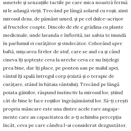
sunetele și senzațiile tactile pe care mica noastră fermă
ni le adaugă vieții. Trecând pe lângă solarul cu roșii, simt
mirosul dens, de pământ umed, și pe cel dulce-acrișor
al fructelor coapte. Dincolo de ele e grădina cu plante
medicinale, unde lavanda e înflorită, iar salvia te inundă
în parfumul ei curățător și vindecător. Coborând spre
baltă, mișcarea firelor de stuf, care se aud ca și când
cineva îți șoptește ceva la ureche ceva ce nu înțelegi
prea bine, dar îți place, pe ponton sau pe malul apei,
vântul îți spală întregul corp (există și o terapie de
curățare, stând în bătaia vântului). Trecând pe lângă
poiata găinilor, răspund instinctiv la mirosul lor, știind
cât de bine le face roșiilor îngrășământul lor. Să-ți crești
pro­pria mâncare este una dintre acele rare angaja­
men­te care au capacitatea de a-ți schimba per­cepția
încât, ceva pe care cândva l-ai considerat dezgustător,