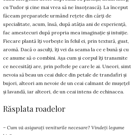
cu Tudor și cine mai vrea să ne însoțească). La început
făceam preparatele urmând rețete din cărți de
specialitate, acum, însă, după atâția ani de experiență,
fac amestecuri după propria mea imaginație și intuiție.
Fiecare plantă îți vorbește în felul ei, prin textură, gust,
aromă. Dacă o as­culți, îți vei da seama la ce e bună și cu
ce anume să o combini. Așa cum și corpul îți transmite
ce necesități are, prin poftele pe care le ai. Uneori, simt
nevoia să beau un ceai dulce din petale de trandafiri și
bujori, alteori am nevoie de un ceai calmant de mușețel
și lavandă, iar alteori, de un ceai intens de echi­nacea.
Răsplata roadelor
– Cum vă asi­gurați veniturile ne­­cesare? Vindeți le­gume