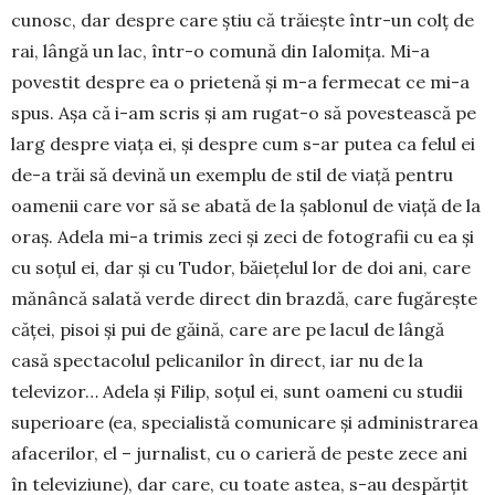
cunosc, dar despre care știu că trăiește într-un colț de
rai, lângă un lac, într-o comună din Ialo­mița. Mi-a
povestit despre ea o prietenă și m-a fermecat ce mi-a
spus. Așa că i-am scris și am rugat-o să povestească pe
larg despre viața ei, și despre cum s-ar putea ca felul ei
de-a trăi să devină un exemplu de stil de viață pentru
oamenii care vor să se abată de la șablonul de viață de la
oraș. Adela mi-a trimis zeci și zeci de fotografii cu ea și
cu soțul ei, dar și cu Tudor, bă­iețelul lor de doi ani, care
mănâncă salată verde direct din brazdă, care fugărește
căței, pisoi și pui de găină, care are pe lacul de lângă
casă spectacolul pelicanilor în direct, iar nu de la
televizor… Adela și Filip, soțul ei, sunt oameni cu studii
supe­rioare (ea, specialistă comunicare și admi­nis­trarea
afacerilor, el – jurnalist, cu o carieră de peste zece ani
în televiziune), dar care, cu toate astea, s-au despărțit