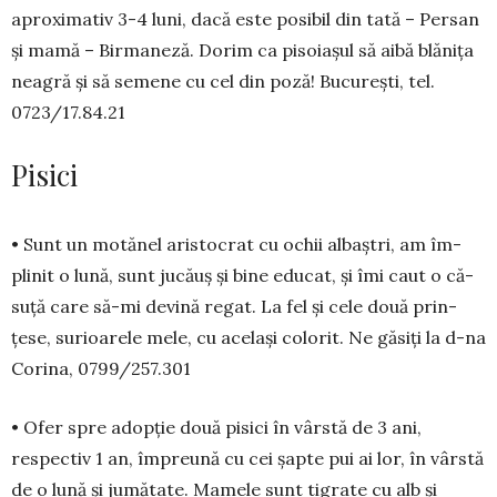
apro­ximativ 3-4 luni, dacă este po­sibil din tată – Persan
și ma­­mă – Bir­maneză. Do­rim ca piso­ia­șul să aibă blă­nița
nea­gră și să se­mene cu cel din poză! Bucu­rești, tel.
0723/17.84.21
Pisici
• Sunt un motănel aris­to­crat cu ochii albaștri, am îm­
plinit o lună, sunt jucăuș și bine educat, și îmi caut o că­­
suță care să-mi devină re­gat. La fel și cele două prin­­
țese, surioarele mele, cu ace­lași colorit. Ne găsiți la d-na
Co­rina, 0799/257.301
• Ofer spre adopție două pisici în vârstă de 3 ani,
respectiv 1 an, împreună cu cei șapte pui ai lor, în vârstă
de o lună și jumătate. Mamele sunt tigrate cu alb și