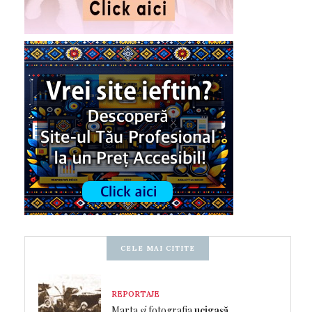
CELE MAI CITITE
REPORTAJE
Marta
și
fotografia
ucigașă