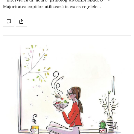
– Interviu cu dr. neuro-psiholog ANGELA MARCU – •
Majoritatea copiilor utilizează în exces rețelele…