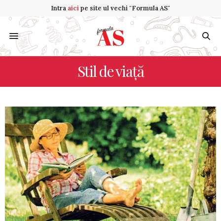
Intra
aici
pe site ul vechi "Formula AS"
Stil de via­ţă