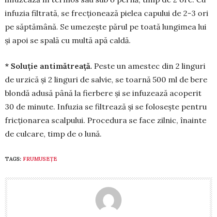
infuzia fil­trată, se frec­țio­nează pielea capului de 2-3 ori
pe săptă­mână. Se umezeşte părul pe toată lungimea lui
şi apoi se spală cu multă apă caldă.
* Soluţie antimătreaţă.
Peste un ames­tec din 2 lin­guri
de urzică şi 2 lin­guri de salvie, se toarnă 500 ml de bere
blondă adusă până la fierbere şi se infu­zează acoperit
30 de minute. Infuzia se fil­trează şi se foloseşte pen­tru
fricţio­na­rea scalpului. Proce­dura se face zilnic, îna­inte
de culcare, timp de o lună.
TAGS:
FRUMUSEȚE