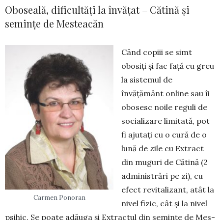
Oboseală, dificultăți la învățat – Cătină și
semințe de Mesteacăn
Când copiii se simt
obosiți și fac față cu greu
la sistemul de
învățământ online sau îi
obosesc noile reguli de
socializare limitată, pot
fi ajutați cu o cură de o
lună de zile cu Extract
din muguri de Cătină (2
ad­ministrări pe zi), cu
efect revita­lizant, atât la
Carmen Ponoran
nivel fizic, cât și la nivel
psi­hic. Se poate adău­ga și Ex­tractul din semințe de Mes­