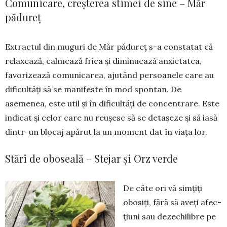
Comunicare, creșterea stimei de sine – Măr
pădureț
Extractul din muguri de Măr pădureț s-a con­statat că
relaxează, calmează frica şi diminuează anxietatea,
favori­zează comunicarea, ajutând per­soa­nele care au
difi­cul­tăți să se mani­feste în mod spon­tan. De
asemenea, este util și în dificultăţi de concentrare. Este
in­dicat și celor care nu reuşesc să se detaşeze şi să iasă
dintr-un blocaj apărut la un moment dat în viața lor.
Stări de oboseală – Stejar și Orz verde
De câte ori vă simțiți
obosiți, fără să aveți afec­
țiuni sau dezechilibre pe