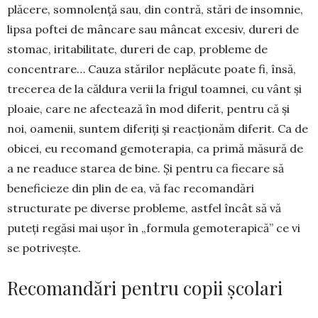
plăcere, somno­lență sau, din contră, stări de insomnie,
lipsa poftei de mâncare sau mâncat excesiv, dureri de
stomac, iritabilitate, dureri de cap, probleme de
concen­trare… Cauza stărilor neplăcute poate fi, însă,
tre­cerea de la căldura verii la frigul toamnei, cu vânt și
ploaie, care ne afectează în mod diferit, pentru că și
noi, oamenii, suntem diferiți și reacționăm diferit. Ca de
obicei, eu recomand gemoterapia, ca primă măsură de
a ne readuce starea de bine. Și pentru ca fiecare să
beneficieze din plin de ea, vă fac recomandări
structurate pe diverse probleme, astfel încât să vă
puteți regăsi mai ușor în „formula gemoterapică” ce vi
se potrivește.
Recomandări pentru copii școlari