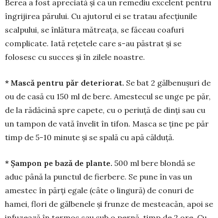
Berea a fost apreciată şi ca un re­me­diu excelent pentru
îngrijirea pă­ru­lui. Cu ajutorul ei se tratau afecţiu­nile
scal­pului, se înlătura mătreaţa, se făceau coa­furi
complicate. Iată reţe­tele care s-au păstrat şi se
folosesc cu succes şi în zilele noastre.
* Mască pentru păr deteriorat.
Se bat 2 gălbenuşuri de
ou de casă cu 150 ml de bere. Amestecul se unge pe păr,
de la rădăcină spre capete, cu o periuţă de dinţi sau cu
un tampon de vată înve­lit în tifon. Masca se ţine pe păr
timp de 5-10 minute şi se spală cu apă călduţă.
* Şampon pe bază de plante.
500 ml bere blondă se
aduc până la punctul de fierbere. Se pune în vas un
amestec în părţi egale (câte o lingură) de conuri de
hamei, flori de gălbenele şi frunze de mesteacăn, apoi se
infu­zează în termos sau sub o pernă, timp de 2 ore. Cu