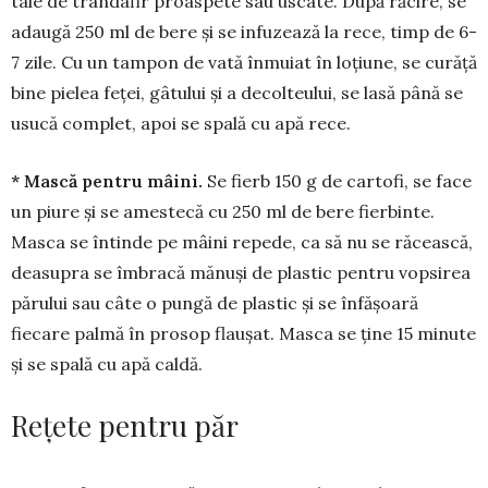
tale de trandafir proaspete sau uscate. După răcire, se
adaugă 250 ml de bere şi se infuzează la rece, timp de 6-
7 zile. Cu un tampon de vată înmuiat în loţiu­ne, se curăţă
bine pielea feţei, gâtului şi a de­colteului, se lasă până se
usucă com­plet, apoi se spală cu apă rece.
* Mască pentru mâini.
Se fierb 150 g de cartofi, se face
un piure şi se ames­tecă cu 250 ml de bere fierbinte.
Masca se întinde pe mâini repede, ca să nu se răcească,
deasupra se îmbra­că mănuşi de plastic pentru vopsirea
părului sau câte o pungă de plastic şi se înfăşoară
fiecare palmă în prosop flaușat. Masca se ţine 15 minute
şi se spală cu apă cal­dă.
Rețete pentru păr