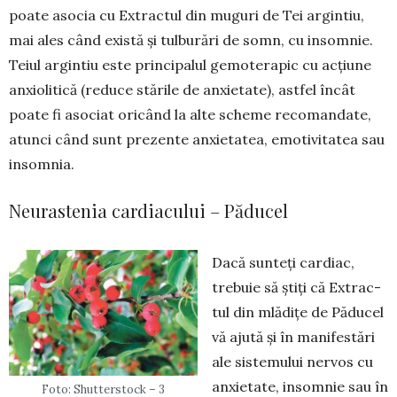
poate asocia cu Extractul din muguri de Tei ar­gintiu,
mai ales când există și tul­bu­rări de somn, cu insomnie.
Teiul argintiu este prin­cipalul ge­moterapic cu acțiune
anxiolitică (reduce stările de anxietate), ast­fel încât
poate fi asociat oricând la alte scheme rec­omandate,
atunci când sunt prezente anxietatea, emotivitatea sau
in­som­nia.
Neurastenia cardiacului – Păducel
Dacă sunteți cardiac,
trebuie să știți că Extrac­
tul din mlădițe de Păducel
vă ajută și în manifestări
ale sistemului nervos cu
anxietate, insomnie sau în
Foto: Shutterstock – 3