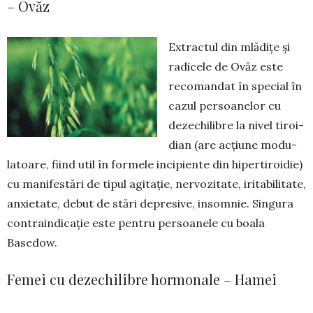
– Ovăz
Extractul din mlădițe și
radicele de Ovăz este
recomandat în special în
cazul persoa­nelor cu
dezechilibre la nivel tiroi­
dian (are acțiune modu­
latoare, fiind util în formele incipiente din hiperti­roi­die)
cu manifestări de tipul agi­tație, nervozitate, iritabilitate,
anxie­tate, debut de stări depresive, in­somnie. Singura
contraindicație este pentru per­­soanele cu boala
Basedow.
Femei cu dezechilibre hormonale – Hamei