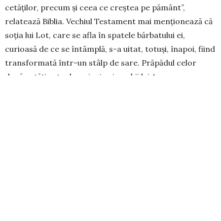
cetăţilor, precum şi ceea ce creştea pe pământ”,
relatează Biblia. Ve­chiul Testament mai men­țio­nează că
soția lui Lot, care se afla în spatele bărba­tului ei,
curioasă de ce se întâmplă, s-a uitat, totuși, înapoi, fiind
trans­for­mată într-un stâlp de sare. Prăpădul celor
două ce­tăți este descris și prin ochii lui Avraam, care
pri­vind în jos, spre câmpia pe care se aflaseră odi­ni­oară
Sodoma și Gomora, „a văzut un fum gros ca fu­mul unui
cuptor de ars, ridicându-se de pe pământ”.
Ce ne spune istoria despre
Sodoma și Gomora
Versiunea lui Strabon