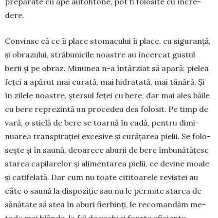
preparate cu ape au­tohtone, pot fi folosite cu în­cre­
dere.
Convinse că ce îi place stoma­cului îi place, cu siguranță,
și obrazu­lui, stră­bu­nicile noastre au încercat gustul
berii și pe obraz. Minunea n-a întârziat să apa­ră: pielea
feței a apărut mai curată, mai hidratată, mai tânără. Şi
în zilele noas­tre, ștersul feței cu bere, dar mai ales băile
cu bere repre­zintă un proce­deu des folosit. Pe timp de
vară, o sticlă de bere se toarnă în cadă, pentru dimi­
nuarea transpiraţiei excesive şi curăţa­rea pielii. Se folo­
seşte şi în saună, deoa­rece aburii de bere îmbunătăţesc
starea capilarelor şi alimentarea pielii, ce de­vine moale
şi catifelată. Dar cum nu toate citit­oarele re­vis­tei au
câte o saună la dis­poziţie sau nu le permite starea de
sănătate să stea în aburi fierbinţi, le re­comandăm me­