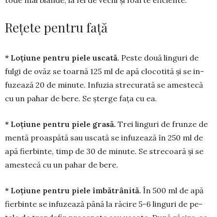
tode mai blânde, la fel de vechi şi foarte efi­ciente.
Rețete pentru față
* Loţiune pentru piele uscată.
Peste două linguri de
fulgi de ovăz se toarnă 125 ml de apă clocotită şi se in­
fuzează 20 de minute. Infu­zia stre­curată se a­mes­tecă
cu un pahar de bere. Se șterge fața cu ea.
* Loţiune pentru piele gra­să.
Trei lin­guri de frunze de
mentă proas­­pătă sau uscată se infuzează în 250 ml de
apă fier­binte, timp de 30 de minute. Se stre­coară şi se
ames­tecă cu un pahar de bere.
* Loţiune pentru piele îmbătrâ­ni­tă.
În 500 ml de apă
fierbinte se infu­zea­ză până la răcire 5-6 linguri de pe­