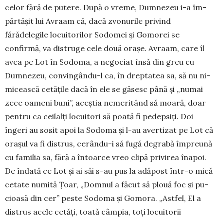
celor fără de putere. După o vreme, Dumnezeu i-a îm­
păr­tășit lui Avraam că, dacă zvo­nurile privind
fărădelegile locui­to­rilor Sodo­mei și Gomorei se
confirmă, va dis­tru­ge cele două orașe. Avraam, care îl
avea pe Lot în Sodoma, a negociat însă din greu cu
Dumnezeu, convin­gân­du-l ca, în drep­ta­tea sa, să nu ni­
micească cetățile dacă în ele se găsesc pâ­nă și „numai
zece oa­meni buni”, aceștia neme­ri­tând să moară, doar
pen­tru ca ceilalți locuitori să poată fi pedepsiți. Doi
îngeri au sosit apoi la Sodoma și l-au avertizat pe Lot că
orașul va fi distrus, cerându-i să fugă de­gra­bă împreună
cu familia sa, fără a întoarce vreo clipă privirea înapoi.
De îndată ce Lot și ai săi s-au pus la adăpost într-o mică
cetate numită Țoar, „Domnul a făcut să plouă foc şi pu­
cioa­să din cer” peste So­doma și Gomora. „Astfel, El a
distrus acele cetăţi, toată câmpia, toţi locui­to­rii