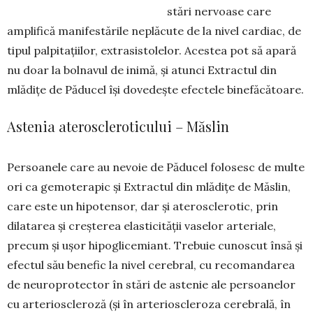
stări nervoase care
amplifică manifes­tările neplăcute de la nivel cardiac, de
tipul palpi­tațiilor, extrasistolelor. Acestea pot să apară
nu doar la bol­navul de inimă, și atunci Extractul din
mlădițe de Păducel își dovedește efectele binefăcătoare.
Astenia ateroscleroticului – Măslin
Persoanele care au nevoie de Păducel folosesc de multe
ori ca gemoterapic și Extractul din mlă­dițe de Măslin,
care este un hipo­tensor, dar și ate­rosclerotic, prin
dilatarea şi creşterea elasticităţii vaselor arteriale,
precum și ușor hipoglicemiant. Trebuie cunoscut însă și
efectul său benefic la nivel cerebral, cu recomandarea
de neuro­protector în stări de astenie ale persoanelor
cu arterioscleroză (și în arterioscleroza cerebrală, în