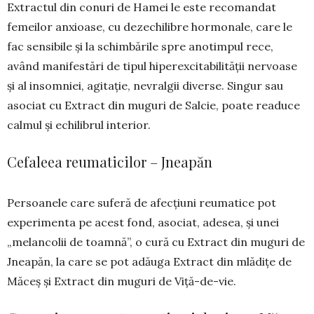
Extractul din conuri de Hamei le este reco­man­dat
femeilor anxioase, cu dezechi­li­bre hormo­nale, care le
fac sensibile și la schimbările spre anotimpul rece,
având manifestări de tipul hiper­excitabilității nervoase
și al insom­niei, agitație, nevralgii diver­se. Sin­gur sau
asociat cu Extract din muguri de Salcie, poate readuce
calmul și echi­li­brul in­terior.
Cefaleea reumaticilor – Jneapăn
Persoanele care suferă de afecțiuni reumatice pot
experimenta pe acest fond, asociat, adesea, și unei
„melancolii de toamnă”, o cură cu Extract din muguri de
Jneapăn, la care se pot adăuga Extract din mlădițe de
Măceș și Extract din muguri de Viță-de-vie.