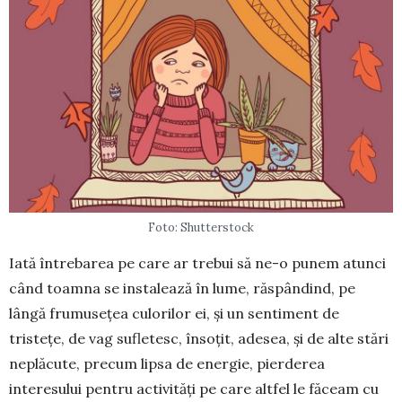
Foto: Shutterstock
Iată întrebarea pe care ar trebui să ne-o punem atunci
când toamna se instalează în lume, răspândind, pe
lângă frumusețea culo­rilor ei, și un sentiment de
tristețe, de vag su­fle­tesc, însoțit, adesea, și de alte stări
neplăcute, precum lipsa de energie, pierderea
interesului pentru acti­vități pe care altfel le făceam cu