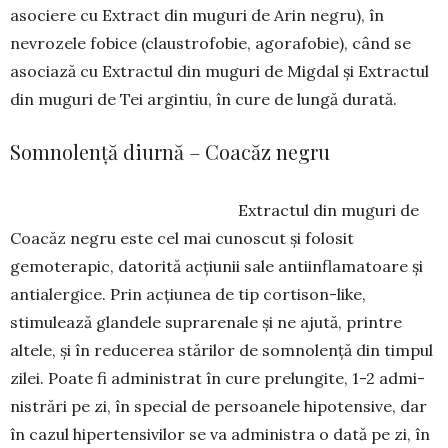
asociere cu Ex­tract din muguri de Arin negru), în
nevrozele fobice (claus­trofobie, agorafobie), când se
asociază cu Extractul din muguri de Migdal și Ex­tractul
din muguri de Tei argintiu, în cure de lungă durată.
Somnolență diurnă – Coacăz negru
Extractul din muguri de
Coacăz negru este cel mai cunoscut și folosit
gemoterapic, datorită acțiu­nii sale antiinflamatoare și
antialergice. Prin acțiu­nea de tip cortison-like,
stimulează glandele supra­renale și ne ajută, printre
altele, și în reducerea stă­rilor de somnolență din timpul
zilei. Poate fi adminis­trat în cure prelun­gite, 1-2 admi­
nistrări pe zi, în special de per­soanele hipotensive, dar
în cazul hipertensivilor se va administra o dată pe zi, în