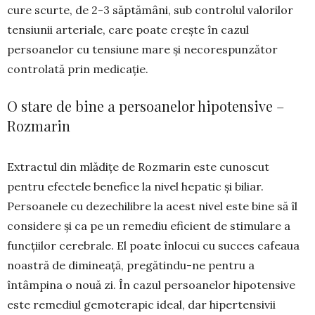
cure scur­te, de 2-3 săptămâni, sub con­tro­lul valorilor
tensiunii arteriale, care poate crește în cazul
persoanelor cu tensiune mare și necores­pun­zător
controlată prin medicație.
O stare de bine a persoanelor hipotensive –
Rozmarin
Extractul din mlădițe de Rozmarin este cunos­cut
pentru efectele benefice la nivel hepatic și biliar.
Persoanele cu dezechilibre la acest nivel este bine să îl
considere și ca pe un reme­diu eficient de stimulare a
funcțiilor cerebrale. El poate înlocui cu suc­ces cafeaua
noastră de dimineață, pre­gătindu-ne pentru a
întâmpina o nouă zi. În cazul persoa­nelor hi­potensive
este remediul gemo­terapic ideal, dar hipertensivii