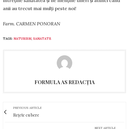
întreține sănătatea și ne men­ține tineri și atunci când
anii au trecut mai mulți peste noi!
Farm. CARMEN PONORAN
TAGS:
NATURISM
,
SANATATE
FORMULA AS REDACȚIA
PREVIOUS ARTICLE
Rețete cu bere
NEXT ARTICLE