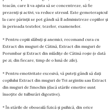
teacăn, care îi va ajuta să se con­cen­treze, să fie
prezenți și ac­tivi, va re­duce stresul. Este gemoterapicul
la care părinții se pot gândi să îl administreze copiilor și
în perioada testelor, tezelor, examenelor.
* Pentru copiii slăbuți și anemici, recomand cura cu
Extract din muguri de Cătină, Extract din muguri de
Porumbar și Extract din mlădițe de Cătină roșie (o dată
pe zi, din fiecare, timp de o lună de zile).
* Pentru emotivitate excesivă, vă puteți gândi să dați
copilului Extract din muguri de Tei argintiu sau Extract
din muguri de Smochin (dacă stările emotive sunt
însoțite de tulburări digestive).
* În stările de oboseală fizică și psihică, din orice