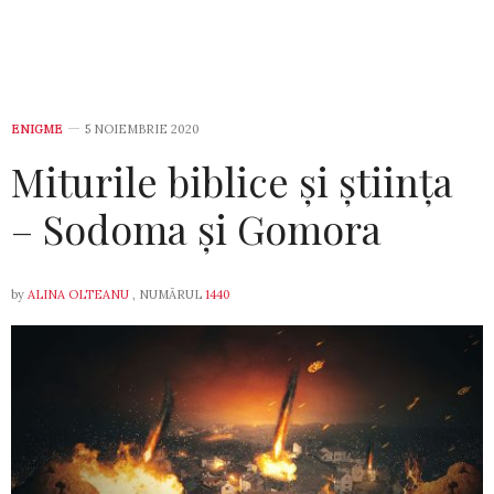
ENIGME
5 NOIEMBRIE 2020
Miturile biblice și știința
– Sodoma și Gomora
by
ALINA OLTEANU
, NUMĂRUL
1440