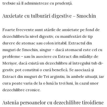
trebuie să îl administreze cu pru­dență.
Anxietate cu tulburări digestive – Smochin
Foarte frecvente sunt stările de anxietate pe fond de
dezechilibru la nivel digestiv, cu mani­fes­tări de tip
durere de stomac sau colon iritabil. Ex­tractul din
muguri de Smochin, singur – dacă sto­macul este cel cu
probleme – sau în asociere cu Ex­tract din mlădițe de
Merișor, dacă există un dezechilibru al întregului tub di­
gestiv, pot constitui o cură bene­fică. Se asociază și
Extract din muguri de Tei argintiu, în am­bele situații, iar
cura poate varia de la o lună la trei luni, în cazul unor
dezechi­libre cronice.
Astenia persoanelor cu dezechilibre tiroidiene