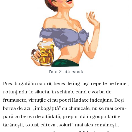
Foto: Shutterstock
Prea bogată în calorii, berea le în­grașă repede pe femei,
ro­tun­jin­du-le silueta, în schimb, când e vorba de
frumusețe, virtuțile ei nu pot fi lău­date îndeajuns. Deși
berea de azi, „îm­bo­gă­țită” cu chimicale, nu se mai com­
pară cu berea de altădată, pre­parată în gos­po­dăriile
țărănești, totuși, câteva „so­iuri”, mai ales româ­nești,