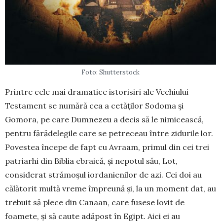
Foto: Shutterstock
Printre cele mai dramatice istorisiri ale Ve­chiu­lui
Testament se numără cea a cetăților Sodoma și
Gomora, pe care Dumnezeu a decis să le ni­mi­cească,
pentru fărădelegile care se petreceau între zi­durile lor.
Povestea începe de fapt cu Avraam, pri­mul din cei trei
patriarhi din Biblia ebraică, și nepotul său, Lot,
considerat strămoșul iordanienilor de azi. Cei doi au
călătorit multă vreme împreună și, la un moment dat, au
trebuit să plece din Ca­naan, care fusese lovit de
foamete, și să caute adă­post în Egipt. Aici ei au