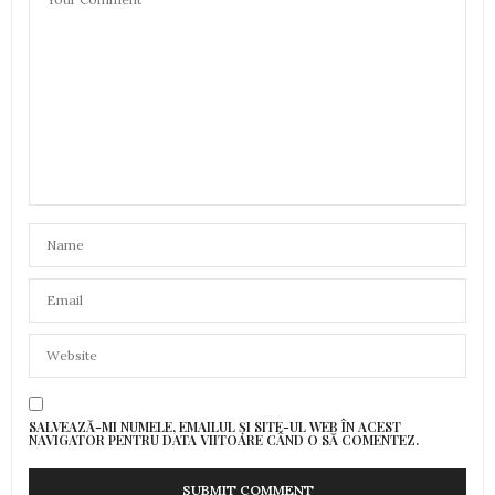
SALVEAZĂ-MI NUMELE, EMAILUL ȘI SITE-UL WEB ÎN ACEST
NAVIGATOR PENTRU DATA VIITOARE CÂND O SĂ COMENTEZ.