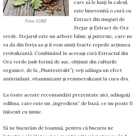
care să le luați în calcul,
este binevenită o cură cu
Ex­tract din muguri de
Foto: 123RF
Stejar și Ex­tract de Orz
verde. Stejarul este un ar­bore falnic și puternic, care ne
va da din forța sa și îi vom simți foarte repede acțiunea
revitalizantă. Combi­nând în aceeași cură Extractul din
Orz verde (sub formă de suc, obținut din culturile
organice, de la „Plantextrakt”), veți adăuga un efect
antioxi­dant, vitaminizant și remineralizant la cura dvs.
La toate aceste recomandări prezen­tate aici, adăugați
odihna, care este un „ingredient” de bază, ce nu poate fi
în­locuit cu nimic.
Să ne bucurăm de toamnă, pentru că bucuria ne