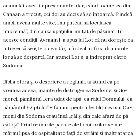
acumulat averi im­pre­sio­nante, dar, când foametea din
Canaan a trecut, cei doi au decis să se întoarcă. Fiindcă
ambii aveau mul­te vite, „nu puteau să locuiască
împreună”, din cauza spațiului limitat de pășunat. În
aceste con­diții, Avraam i-a spus lui Lot că nu dorește ca
între ei să se iște o ceartă și că ideal ar fi ca drumurile
lor să se despartă. Iar atunci Lot s-a în­drep­tat către
Sodoma.
Biblia oferă și o descriere a re­giu­nii, arătând că pe
vremea aceea, îna­inte de dis­trugerea So­do­mei și Go­
mo­rei, pă­mântul „era udat de apă, ca ra­iul Dom­nu­lui, ca
pământul Egip­tului” – faimos pen­tru fertilitatea sa. Oa­
menii din So­do­ma erau însă „răi şi din cale afară de pă­
că­toşi”. Printre ma­rile păcate ale locui­torilor se nu­
mărau lip­sa de ospitalitate față de stră­ini și maltratarea