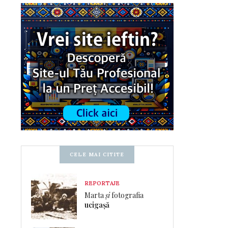
CELE MAI CITITE
REPORTAJE
Marta
și
fotografia
ucigașă