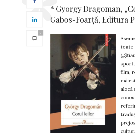
* Gyorgy Dragoman, „Coru
Gabos-Foarță, Editura Po
0
Asemen
toa­te
(„Știa
sport,
film, 
măiest
alocă 
cunosc
referi
traduș
prejos
cultur