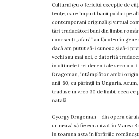
Cultural (cu o fericită excepție de câ
tențe, care împart banii publici pe al
con­temporani originali și virtual co
țări tra­ducători buni din limba român
cunoscuți „afară” au făcut-o în gener
dacă am putut să-i cunosc și să-i pre
vechi sau mai noi, e datorită traduce­r
în ultimele trei decenii ale secolului
Drago­man, întâmplător am­bii originari
anii ‘80, cu părinții în Un­ga­ria. Acum,
traduse în vreo 30 de limbi, ceea ce 
natală.
Gyorgy Dragoman – din ope­ra căruia 
urmează să fie ecranizat în Ma­rea Br
în toamna asta în librăriile ro­mâ­neș