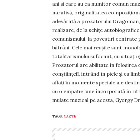
ani și care au ca numitor comun mu­z
narativă, originalitatea compozițională
adevărată a pro­zatorului Dragoman, f
rea­lizare, de la schițe autobiografi
comunismului, la povestiri centrate p
bătrâni. Cele mai reușite sunt monolo
totalitarismului sufocant, cu situații
Prozatorul are abilitate în folosirea dia
conștiințeiî, intrând în piele și cu limb
aflați în momente speciale ale destinul
cu o empatie bine încorporată în rit
mulate mu­zical pe acesta, Gyorgy Dra
TAGS:
CARTE