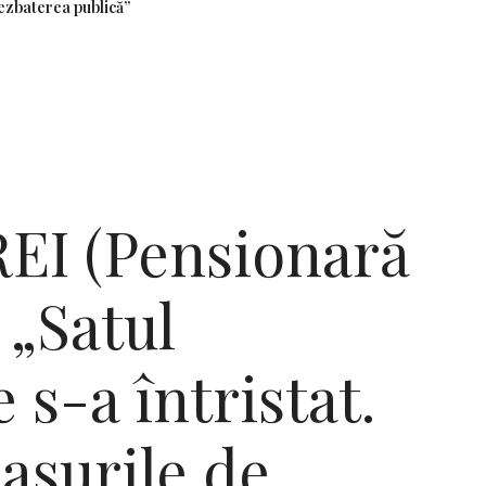
ezbaterea publică”
EI (Pensionară
 „Satul
 s-a întristat.
lasurile de