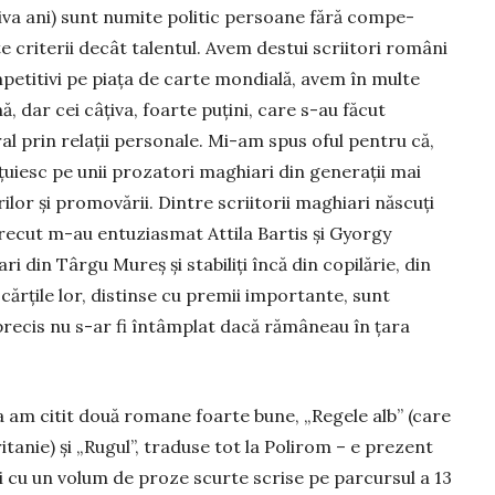
țiva ani) sunt nu­mite politic persoane fără com­pe­
te criterii decât ta­lentul. Avem destui scriitori români
mpetitivi pe piața de carte mon­dială, avem în multe
ă, dar cei câțiva, foarte puțini, care s-au făcut
al prin relații per­sonale. Mi-am spus oful pentru că,
țuiesc pe unii prozatori maghiari din generații mai
ilor și promovării. Dintre scri­itorii maghiari năs­cuți
 trecut m-au entu­zias­mat Attila Bartis și Gyorgy
 din Târgu Mureș și sta­biliți încă din co­pilărie, din
 cărțile lor, distinse cu premii im­por­tan­te, sunt
precis nu s-ar fi în­tâmplat dacă rămâneau în țara
am citit două ro­mane foarte bune, „Regele alb” (care
itanie) și „Rugul”, traduse tot la Polirom – e prezent
ti cu un volum de proze scur­te scrise pe parcursul a 13