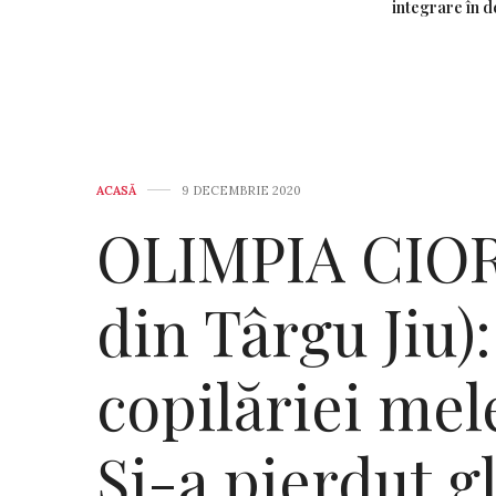
integrare în d
ACASĂ
9 DECEMBRIE 2020
OLIMPIA CIOR
din Târgu Jiu):
copilăriei mele
Și-a pierdut g