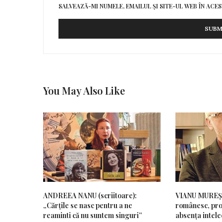
SALVEAZĂ-MI NUMELE, EMAILUL ȘI SITE-UL WEB ÎN AC
You May Also Like
ANDREEA NANU (scriitoare):
VIANU MUREȘAN
„Cărțile se nasc pentru a ne
românesc, pro
reaminti că nu suntem singuri”
absența intelec