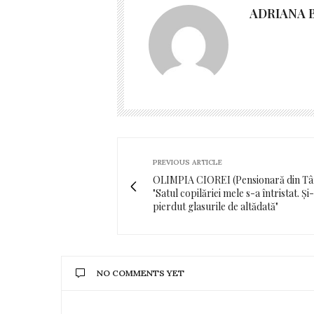
ADRIANA 
PREVIOUS ARTICLE
OLIMPIA CIOREI (Pensionară din Târ
"Satul copilăriei mele s-a întristat. Și
pierdut glasurile de altădată"
NO COMMENTS YET