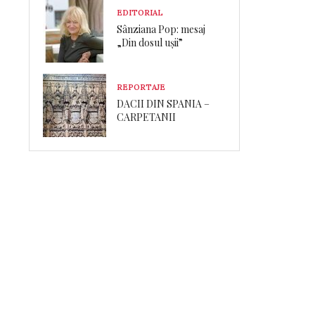
EDITORIAL
Sânziana Pop: mesaj
„Din dosul ușii”
REPORTAJE
DACII DIN SPANIA –
CARPETANII