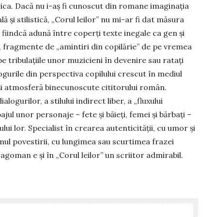
ica. Dacă nu i-aș fi cunoscut din romane imaginația
 și stilistică, „Corul leilor” nu mi-ar fi dat măsura
i­ind­că adună între coperți texte inegale ca gen și
ce, fragmente de „amintiri din copilărie” de pe vremea
e tribulațiile unor muzicieni în devenire sau ratați
gurile din perspec­tiva copilului crescut în mediul
 și atmosferă binecunos­cute cititorului român.
lo­gurilor, a stilului indirect liber, a „fluxului
ajul unor perso­naje – fete și băieţi, femei şi băr­bați –
ui lor. Specialist în crearea autenticității, cu umor și
mul povestirii, cu lungimea sau scurtimea frazei
go­man e și în „Corul leilor” un scriitor admirabil.