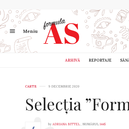
Meniu
ARHIVĂ
REPORTAJE
SĂN
CARTE
9 DECEMBRIE 2020
Selecția ”For
by
ADRIANA BITTEL
, NUMĂRUL
1445