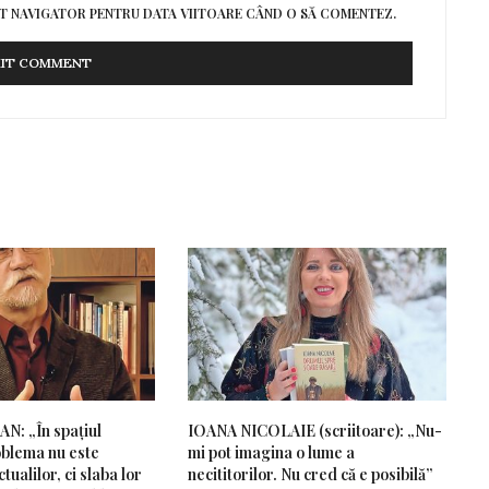
EST NAVIGATOR PENTRU DATA VIITOARE CÂND O SĂ COMENTEZ.
: „În spațiul
IOANA NICOLAIE (scriitoare): „Nu-
blema nu este
mi pot imagina o lume a
tualilor, ci slaba lor
necititorilor. Nu cred că e posibilă”