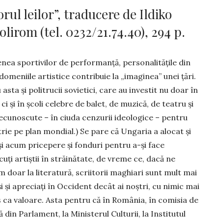
l leilor”, traducere de Ildiko
lirom (tel. 0232/21.74.40), 294 p.
ea sportivilor de per­formanță, personalitățile din
 domeniile artistice contri­buie la „imaginea” unei țări.
u asta și politrucii sovietici, care au investit nu doar în
 ci și în școli celebre de balet, de muzică, de teatru și
recunoscute – în ciu­da cenzurii ideo­lo­gice – pentru
rie pe plan mondial.) Se pa­re că Ungaria a alocat și
și acum pricepere și fonduri pentru a-și fa­ce
uți artiștii în străinătate, de vreme ce, dacă ne
m doar la li­te­ratură, scriitorii ma­ghiari sunt mult mai
i și apreciați în Occident decât ai noș­tri, cu nimic mai
 ca va­loare. Asta pentru că în România, în comisia de
ă din Par­lament, la Ministerul Culturii, la Institutul