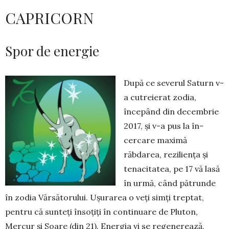
CAPRICORN
Spor de energie
După ce severul Saturn v-
a cutreierat zodia,
începând din decembrie
2017, și v-a pus la în­
cercare maximă
răbdarea, reziliența și
tenacitatea, pe 17 vă lasă
în urmă, când pătrunde
în zodia Văr­să­torului. Ușurarea o veți simți treptat,
pentru că sunteți însoțiți în continuare de Pluton,
Mercur și Soare (din 21). Energia vi se regenerează,