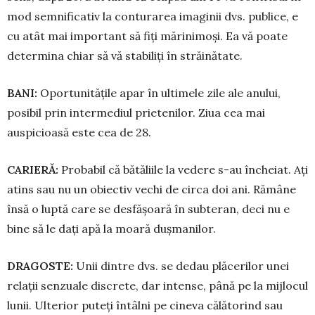
mod semnificativ la conturarea imaginii dvs. publice, e
cu atât mai impor­tant să fiți mărinimoşi. Ea vă poate
determina chiar să vă stabiliți în străinătate.
BANI:
Oportunitățile apar în ultimele zile ale anului,
posibil prin intermediul prietenilor. Ziua cea mai
auspicioasă este cea de 28.
CARIERĂ:
Probabil că bătăliile la vedere s-au în­cheiat. Ați
atins sau nu un obiectiv vechi de circa doi ani. Rămâne
însă o luptă care se desfășoară în sub­teran, deci nu e
bine să le dați apă la moară dușmanilor.
DRAGOSTE:
Unii dintre dvs. se dedau plăcerilor unei
relații senzuale discrete, dar intense, până pe la mijlocul
lunii. Ulterior puteți întâlni pe cineva călătorind sau