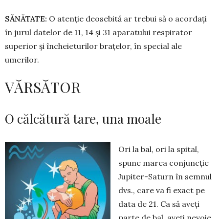
SĂNĂTATE:
O atenție deosebită ar trebui să o acordați
în jurul datelor de 11, 14 și 31 aparatului respirator
superior și încheieturilor brațelor, în special ale
umerilor.
VĂRSĂTOR
­O călcătură tare, una moale
Ori la bal, ori la spital,
spune marea con­jun­cție
Jupiter-Saturn în semnul
dvs., care va fi exact pe
data de 21. Ca să aveți
parte de bal, aveți nevoie