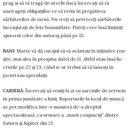
prag și să vă tragă de urechi dacă încercați să vă
sustrageți obligațiilor ce vă revin în pregătirea
sărbătorilor de iarnă. Nu vreți să pe­treceți sărbătorile
înconjurați de fețe bosumflate. Puteți cere însă liniștiți
ajutorul celor din anturaj până pe 15.
BANI:
Marte vă dă curajul să vă avântați în inițiative reu­
șite, mai ales în preajma datei de 11. Altfel stau însă lu­
cru­rile pe 22 şi 23, când n-ar trebui să vă lansați în
jocuri sau speculații.
CARIERĂ:
Încercați să veniți la zi cu sar­ci­nile de serviciu
în prima jumătate a lunii. Raporturile la locul de muncă
se pot modifica într-o manieră de-a dreptul
spectaculoasă, ca urmare a „marii conjuncții” dintre
Saturn și Jupiter din 21.