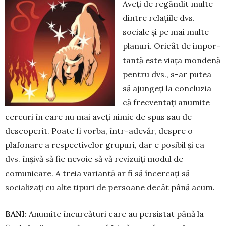
Aveți de regândit multe
dintre relațiile dvs.
sociale și pe mai multe
planuri. Oricât de im­por­
tantă este viața mondenă
pentru dvs., s-ar putea
să ajungeți la concluzia
că frecventați anumite
cercuri în care nu mai aveți nimic de spus sau de
descoperit. Poate fi vorba, într-adevăr, despre o
plafonare a respectivelor grupuri, dar e posibil și ca
dvs. înșivă să fie nevoie să vă revizuiți modul de
comunicare. A treia variantă ar fi să încercați să
socializați cu alte tipuri de persoane decât până acum.
BANI:
Anumite încurcături care au persistat până la