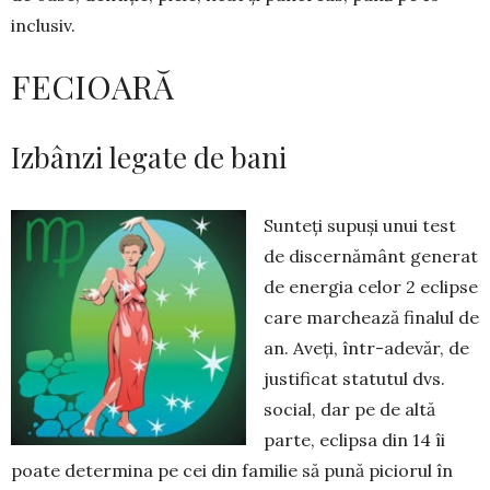
inclusiv.
FECIOARĂ
Izbânzi legate de bani
Sunteți supuși unui test
de dis­cernământ generat
de ener­gia celor 2 eclipse
care mar­chea­ză finalul de
an. Aveți, într-adevăr, de
justificat statutul dvs.
social, dar pe de altă
parte, eclipsa din 14 îi
poate de­termina pe cei din familie să pună piciorul în