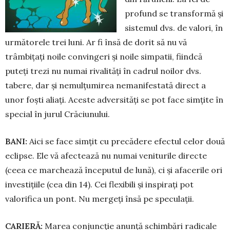
profund se trans­formă și
sistemul dvs. de valori, în
următorele trei luni. Ar fi însă de dorit să nu vă
trâmbițați noile convingeri și noile simpatii, fiindcă
puteți trezi nu numai rivalități în cadrul noilor dvs.
tabere, dar și nemulțumirea ne­ma­ni­fes­tată direct a
unor foști aliați. Aceste adversităţi se pot face simțite în
spe­cial în jurul Crăciunului.
BANI:
Aici se face simțit cu pre­cădere efectul celor două
eclipse. Ele vă afectează nu numai ve­niturile directe
(ceea ce marchează în­ceputul de lună), ci și afacerile ori
in­vestițiile (cea din 14). Cei flexibili și ins­pirați pot
valorifica un pont. Nu mer­geți însă pe speculații.
CARIERĂ:
Marea conjuncție anunță schimbări radi­ca­le