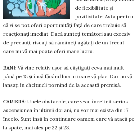
de flexibilitate și
pozitivitate. Asta pentru
că vi se pot oferi oportunități față de care tre­buie să
reacționați imediat. Dacă sunteți te­mători sau excesiv
de precauți, riscați să rămâneți agățați de un trecut
care nu vă mai poate oferi mare lucru.
BANI:
Vă vine relativ ușor să câștigați ceva mai mult
până pe 15 și încă făcând lu­cruri care vă plac. Dar nu vă
lansați în cheltuieli por­nind de la această premisă.
CARIERĂ:
Unele obstacole, care v-au încetinit serios
ascensiunea în ultimii doi ani, nu vor mai exista din 17
încolo. Sunt însă în continuare oameni care vă atacă pe
la spate, mai ales pe 22 și 23.