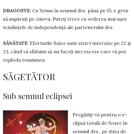
DRAGOSTE:
Cu Venus în semnul dvs. până pe 15, e greu
să supărați pe cineva. Puteți trece cu vederea mai ușor
tendințele de in­dependență ale partenerului dvs.
SĂNĂTATE:
Eforturile fizice sunt strict inter­zise pe 22 și
23, când vă sfătuim să nu faceți nici excese care vă pot
exploda tensiu­nea.
SĂGETĂTOR
Sub semnul eclipsei
Pregătiți-vă pentru o e­
clip­să totală de Soare în
semnul dvs., pe data de