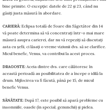
bine primite. O excepție: datele de 22 și 23, când nu
găsiți justa măsură în abordare.
CARIERĂ:
Eclipsa totală de Soare din Să­ge­tător din 14
vă poate determina să vă concentrați într-o mai mare
măsură asupra carierei, dar nu vă repeziți să discutați
asta cu șefii, ci lăsați o vreme viziunii dvs. să se clarifice.
Micul benefic, Venus, va contribui la acest proces.
DRAGOSTE:
Aceia dintre dvs. care călătoresc în
această perioadă au posi­bili­tatea de a începe o idilă la
drum. Mijlocirea va fi fă­cută, până pe 15, de micul
benefic Venus.
SĂNĂTATE:
După 17, este posibil să apară probleme cu
insomniile, oasele (în special, genunchii) și pielea.