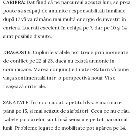
CARIERĂ:
Dat fiind că pe parcursul acestei luni, se prea
poate să scăpați de anu­mite responsabilități familiale,
după 17 vă va ră­mâne mai multă energie de investit în
carieră. Lu­crați excelent în echipă pe 7, dar pe 10 și 14
sunt posibile dispute.
DRAGOSTE:
Cuplurile stabile pot trece prin momente
de conflict pe 22 și 23, dacă nu există armonie în
comunicare. Marea con­juncție Jupiter-Saturn vă pune
viața sentimentală într-o perspectivă nouă. Vi se
reașează criteriile.
SĂNĂTATE: În mod ciudat, apetitul dvs. e mai mare
până pe 15, și mai scăzut de sărbători. Ceea ce nu e rău.
Labele picioarelor sunt însă sensibile pe tot parcursul
lunii. Probleme legate de mobilitate pot apărea pe 14.