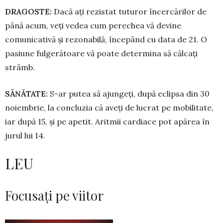
DRAGOSTE:
Dacă ați re­zistat tuturor în­cercărilor de
până acum, veți vedea cum perechea vă devine
comunicativă și rezonabilă, în­cepând cu data de 21. O
pa­siune fulgerătoare vă poate determina să călcați
strâmb.
SĂNĂTATE:
S-ar putea să ajun­geți, după eclipsa din 30
noiembrie, la con­clu­zia că aveți de lucrat pe mobilitate,
iar du­pă 15, și pe apetit. Aritmii cardiace pot apărea în
jurul lui 14.
LEU
Focusați pe viitor