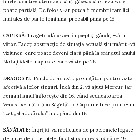
finele lunii trecute încep să își găsească o re­zolvare,
poate parțială. De folos v-ar putea fi membrii familiei,
mai ales de parte feminină, probabil până pe 15.
CARIERĂ:
Trageți adânc aer în piept și gândiți-vă la
viitor. Faceți abstracție de situația actuală și urmăriți-vă
viziunea, care poate deveni clară până la sfârșitul anului.
Notați ideile inspirate care vă vin pe 28.
DRAGOSTE:
Finele de an este pro­mi­ță­tor pentru viața
afectivă a leilor singuri. Încă din 2, vă ajută Mercur, iar
romantismul înflo­rește din 16, când seducătoarea
Venus i se alătură în Săgetător. Cuplu­rile trec printr-un
test „al ade­vărului” începând din 18.
SĂNĂTATE:
Îngrijiți-vă meticulos de problemele legate
de oase, dentiție, piele, ficat și pan­creas, până pe 19