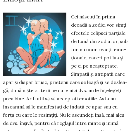
Cei născuți în prima
decadă a zodiei vor simți
efectele eclipsei parțiale
de Lună din zodia lor, sub
forma unor reacții emo­
țio­nale, care-i pot lua și
pe ei pe ne­așteptate.
Simpatii și anti­pa­tii care
apar și dispar brusc, pri­etenii care se leagă și se dez­lea­
gă, după niște criterii pe ca­re nici dvs. nu le înțelegeți
prea bine. Ar fi util să vă acceptați emoțiile. Asta nu
înseamnă să le manifestați de îndată ce apar sau cu
forța cu care le resimțiți. Nu le ascundeți însă, mai ales
de dvs. înșivă, pentru că reglajul între minte și inimă