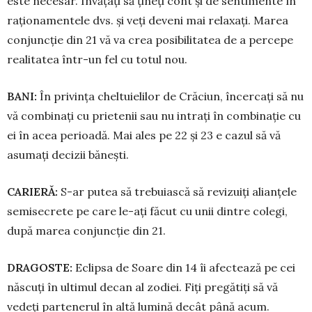
este necesar. Învățați să țineți cont și de sentimente în
rațio­na­mentele dvs. și veți deveni mai re­laxați. Marea
conjuncție din 21 vă va crea posibilitatea de a percepe
realitatea într-un fel cu totul nou.
BANI:
În privința cheltuielilor de Crăciun, încercați să nu
vă combinați cu prietenii sau nu in­trați în combinație cu
ei în acea perioadă. Mai ales pe 22 și 23 e ca­zul să vă
asumați decizii bănești.
CARIERĂ:
S-ar putea să trebuiască să re­vizuiți alianțele
semise­cre­te pe care le-ați făcut cu unii dintre colegi,
după marea conjuncție din 21.
DRAGOSTE:
Eclipsa de Soare din 14 îi afectează pe cei
născuți în ultimul decan al zodiei. Fiți pregătiți să vă
vedeți partenerul în altă lumină decât până acum.