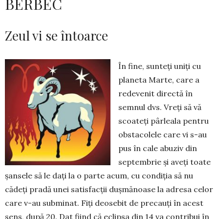
BERBEC
Zeul vi se întoarce
În fine, sunteți uniți cu
planeta Marte, care a
redevenit di­rec­tă în
semnul dvs. Vreți să vă
scoa­teți pârleala pentru
obstacolele care vi s-au
pus în cale abuziv din
sep­tembrie și aveți toate
șansele să le dați la o parte acum, cu condiția să nu
cădeți pradă unei satisfacții duș­mănoase la adresa celor
care v-au subminat. Fiți deosebit de precauţi în acest
sens, după 20. Dat fiind că eclipsa din 14 va contribui în