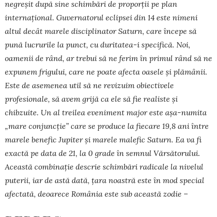
negreșit după sine schimbări de proporții pe plan
internațional. Guvernatorul eclipsei din 14 este nimeni
altul decât marele disciplinator Saturn, care începe să
pună lucrurile la punct, cu duritatea-i specifică. Noi,
oamenii de rând, ar trebui să ne ferim în primul rând să ne
expunem frigului, care ne poate afecta oasele și plămânii.
Este de asemenea util să ne revizuim obiectivele
profesionale, să avem grijă ca ele să fie realiste și
chibzuite. Un al treilea eveniment major este așa-numita
„mare conjuncție” care se produce la fiecare 19,8 ani între
marele benefic Jupiter și marele malefic Saturn. Ea va fi
exactă pe data de 21, la 0 grade în semnul Vărsătorului.
Această combinație descrie schimbări radicale la nivelul
puterii, iar de astă dată, țara noastră este în mod special
afectată, deoarece România este sub această zodie –