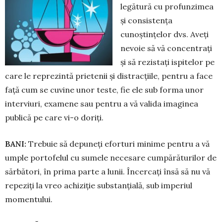
legătură cu profunzimea
și consistența
cunoștințelor dvs. Aveți
nevoie să vă concentrați
și să rezistați ispitelor pe
care le reprezintă prietenii și distracțiile, pentru a face
față cum se cuvine unor teste, fie ele sub forma unor
interviuri, examene sau pentru a vă valida imaginea
publică pe care vi-o doriți.
BANI:
Trebuie să depuneți eforturi minime pentru a vă
umple portofelul cu sumele necesare cumpărăturilor de
sărbători, în prima parte a lunii. Încercați însă să nu vă
repeziți la vreo achi­ziție substanțială, sub imperiul
momentului.