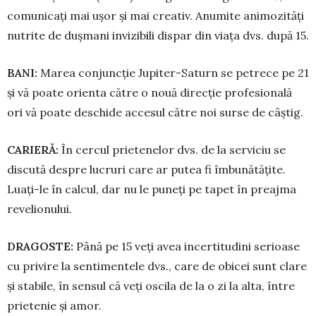
comu­nicați mai ușor și mai creativ. Anumite animozități
nutrite de dușmani invizibili dispar din viața dvs. după 15.
BANI:
Marea conjuncție Jupiter-Saturn se pe­tre­ce pe 21
și vă poate orienta către o no­uă direcție profesională
ori vă poate deschide ac­cesul către noi surse de câștig.
CARIERĂ:
În cercul prietenelor dvs. de la ser­viciu se
discută despre lucruri care ar putea fi îmbunătățite.
Luați-le în calcul, dar nu le puneți pe tapet în preajma
revelionului.
DRAGOSTE:
Până pe 15 veți avea incertitudini serioase
cu privire la sentimentele dvs., care de obicei sunt clare
și stabile, în sensul că veți oscila de la o zi la alta, între
prietenie și amor.