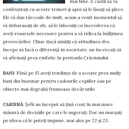
mai bine. E cazul să vă
confruntați cu aceste temeri și apoi să le lăsați să plece.
Ele vă dau târcoale de mult, acum a venit mo­men­tul să
vă debarasați de ele, să le înlocuiți cu încre­derea că
aveți resursele necesare pentru a vă ridica la înălțimea
provocărilor. Chiar dacă simțiți că atitudinea dvs.
începe să facă o diferență în societate, nu încercați să
vă afirmați prea emfatic în perioada Crăciunului.
BANI:
Până pe 15 aveți tendința de a scoate prea mulți
bani din buzunar pentru cadourile co­piilor sau pe
obiecte mai degrabă frumoase decât utile.
CARIERĂ:
Șefii au început să țină cont în mai mare
măsură de deciziile pe care le su­gerați. Dar nu marșați
pe ideea că le puteți impune, mai ales pe 22 și 23.