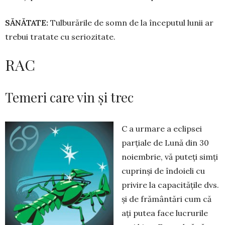
SĂNĂTATE:
Tulburările de somn de la în­cepu­tul lunii ar
trebui tratate cu seriozitate.
RAC
Temeri care vin și trec
C a urmare a eclipsei
parțiale de Lună din 30
noiembrie, vă puteți simți
cuprinși de îndoieli cu
privire la capacitățile dvs.
și de frământări cum că
ați putea face lucrurile