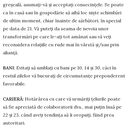
greșea­lă, asumați-vă și acceptați consecin­țele. Se poate
ca în casă sau în gos­podărie să aibă loc niște schimbări
de ultim moment, chiar înainte de sărbă­tori, în special
pe data de 21. Vă puteți da seama de nevoia unor
transformări pe care le-ați tot amânat sau vă veți
reconsidera relațiile cu rude mai în vârstă și/sau prin
alianță.
BANI:
Evitați să umblați cu bani pe 10, 14 și 30, căci în
restul zilelor vă bucurați de circumstanțe preponderent
favorabile.
CARIERĂ:
Hotărârea cu care vă urmăriți țe­lu­rile poate
să fie apreciată de cola­boratorii dvs., mai puțin însă pe
22 și 23, când aveți tendința să îi oropsiți, fiind prea
autoritari.