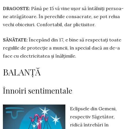
DRAGOSTE:
Până pe 15 vă vine ușor să întâlniți per­soa­
ne atrăgătoare. În perechile con­sa­crate, se pot relua
vechi obiceiuri. Confortabil, dar plictisitor.
SĂNĂTATE:
Începând din 17, e bine să respectați toate
regulile de protecție a muncii, în special dacă au de-a
face cu elec­tricitatea și înălțimile.
BALANȚĂ
Înnoiri sentimentale
Eclipsele din Gemeni,
res­pec­tiv Săgetător,
ridică în­trebări în