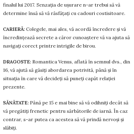
finalul lui 2017. Senzația de ușurare n-ar trebui să vă
determine însă să vă răsfățați cu cadouri costisitoare.
CARIERĂ:
Colegele, mai ales, vă acordă în­credere și vă
încredințează se­cre­te a căror cunoaștere vă va ajuta să
navigați corect printre intrigile de birou.
DRAGOSTE:
Romantica Venus, aflată în sem­nul dvs., din
16, vă ajută să gă­siți abordarea potrivită, până și în
situația în care vă decideți să puneți capăt relației
prezente.
SĂNĂTATE:
Până pe 15 e mai bine să vă odih­niți decât să
vă pregătiți fre­ne­tic pentru sărbătorile de iarnă. În caz
contrar, s-ar putea ca acestea să vă prindă nervoși și
slăbiți.