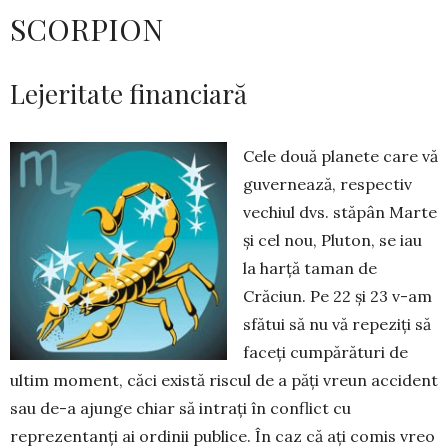
SCORPION
Lejeritate financiară
Cele două planete care vă
guvernează, res­pectiv
vechiul dvs. stăpân Marte
și cel nou, Pluton, se iau
la harță taman de
Crăciun. Pe 22 și 23 v-am
sfătui să nu vă repeziți să
faceți cum­pă­rături de
ultim moment, căci există riscul de a păți vreun accident
sau de-a ajunge chiar să intrați în con­flict cu
reprezentanți ai ordinii pu­blice. În caz că ați comis vreo