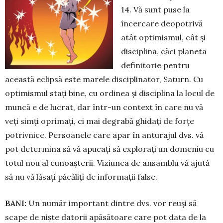
14. Vă sunt puse la
încercare deopotrivă
atât optimismul, cât și
disciplina, căci planeta
definitorie pentru
această eclipsă este marele disciplinator, Saturn. Cu
optimismul stați bine, cu ordinea și disciplina la locul de
muncă e de lucrat, dar într-un context în care nu vă
veți simți oprimați, ci mai degrabă ghidați de forțe
potrivnice. Persoanele care apar în anturajul dvs. vă
pot determina să vă apucați să explorați un domeniu cu
totul nou al cu­noaș­terii. Viziunea de ansamblu vă ajută
să nu vă lăsați păcăliți de informații false.
BANI:
Un număr important dintre dvs. vor reuși să
scape de niște datorii apă­să­toare care pot data de la