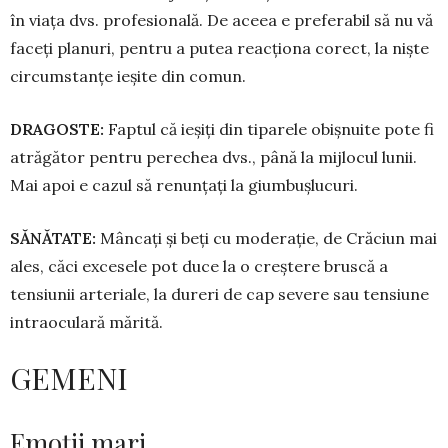
în viața dvs. profesională. De a­ceea e preferabil să nu vă
faceți pla­nuri, pentru a putea reacționa corect, la nişte
circumstanțe ieșite din comun.
DRAGOSTE:
Faptul că ieșiți din ti­parele obișnuite po­te fi
atrăgător pentru perechea dvs., până la mijlocul lunii.
Mai apoi e cazul să renunțați la giumbușlucuri.
SĂNĂTATE:
Mâncați și beți cu moderație, de Cră­ciun mai
ales, căci excesele pot duce la o creștere bruscă a
tensiunii arte­ria­le, la dureri de cap severe sau tensiune
intraoculară mărită.
GEMENI
Emoții mari