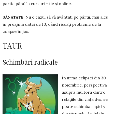
participând la cursuri – fie și online.
SĂNĂTATE:
Nu e cazul să vă avântați pe pârtii, mai ales
în preajma datei de 10, când riscați probleme de la
coapse în jos.
TAUR
Schimbări radicale
În urma eclipsei din 30
noiembrie, perspectiva
asu­pra multora dintre
relațiile din viața dvs. se
poate schimba rapid și
din ră­runchi. La fel de