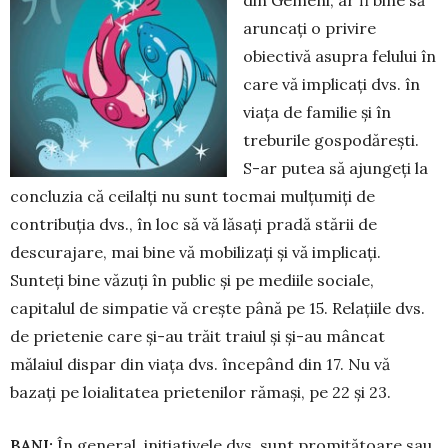
din Gemeni, ar fi bine să
aruncați o privire
obiectivă asupra felului în
care vă implicați dvs. în
viața de familie și în
treburile gospodărești.
S-ar putea să ajungeți la
concluzia că ceilalți nu sunt tocmai mulțumiţi de
contribuția dvs., în loc să vă lăsați pradă stării de
descurajare, mai bine vă mobilizați și vă im­plicați.
Sunteți bine văzuţi în public și pe mediile sociale,
capitalul de simpatie vă crește până pe 15. Relațiile dvs.
de prietenie care și-au trăit traiul și și-au mâncat
mălaiul dispar din viața dvs. înce­pând din 17. Nu vă
bazați pe loialitatea prietenilor rămași, pe 22 și 23.
BANI:
În general, inițiativele dvs. sunt pro­mițătoare sau