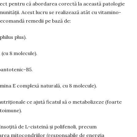
ect pentru că abordarea corectă la această patologie
unității. Acest lucru se realizează atât cu vitamino-
 recomandă remedii pe bază de:
hilus plus).
 (cu 8 molecule).
pantote­nic-B5.
mina E complexă naturală, cu 8 mo­lecule).
triționale ce ajută ficatul să o meta­bolizeze (foarte
utoimune).
soțită de L-cisteină și polifenoli, pre­cum
varea mitocondriilor (responsabile de energia