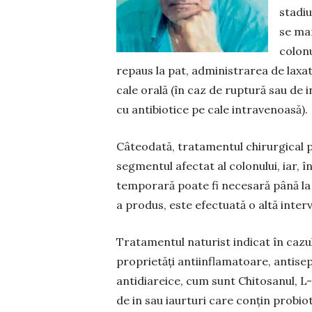
stadiu
se man
colonu
repaus la pat, admi­nistrarea de laxati
cale orală (în caz de rup­tură sau de 
cu antibiotice pe cale intravenoasă).
Câteodată, tratamentul chirurgical 
segmentul afec­tat al colonului, iar, 
temporară poate fi nece­sară până la
a produs, este efectuată o altă inter­
Tratamentul naturist indicat în cazul
proprietăţi anti­in­flamatoare, antisep
antidiareice, cum sunt Chi­tosa­nul, 
de in sau iaurturi care conţin pro­bi