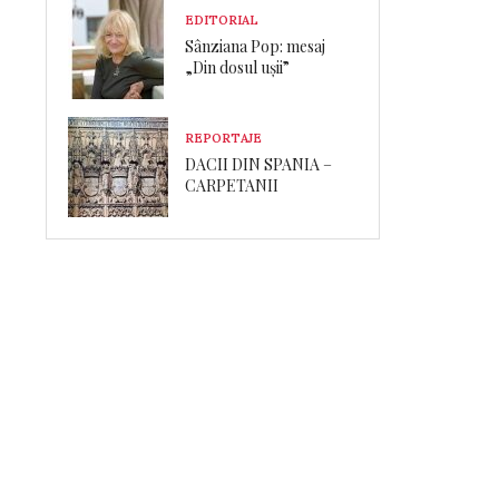
EDITORIAL
Sânziana Pop: mesaj
„Din dosul ușii”
REPORTAJE
DACII DIN SPANIA –
CARPETANII