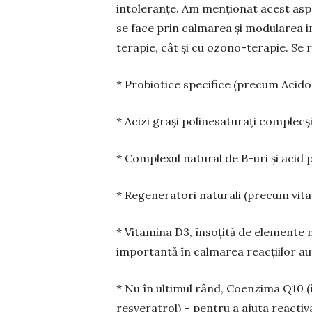
intoleranțe. Am menționat acest asp
se face prin calmarea și modularea im
terapie, cât și cu ozono-terapie. Se
* Probiotice specifice (precum Acidop
* Acizi grași polinesaturați complecși
* Complexul natural de B-uri și acid 
* Regeneratori naturali (precum vita­
* Vitamina D3, însoțită de elemente nu
importantă în calmarea reacțiilor a
* Nu în ultimul rând, Coenzima Q10 (în
resveratrol) – pentru a ajuta reac­ti