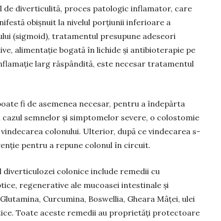
l de diverticulită, proces patologic inflamator, care
i­festă obişnuit la nivelul porţiunii inferioare a
lui (sigmoid), tra­tamentul presupune ade­seori
ve, ali­mentaţie bogată în lichide şi antibioterapie pe
inflamaţie larg răspân­dită, este necesar trata­mentul
poate fi de ase­menea necesar, pentru a îndepărta
în ca­zul semnelor şi simpto­melor severe, o colostomie
 vindecarea colonului. Ulterior, după ce vindecarea s-
venţie pentru a repune co­lonul în circuit.
 diverticu­lozei colonice include remedii cu
tice, regenerative ale mu­coa­sei intestinale şi
L-Glutamina, Curcumina, Boswellia, Gheara Mâţei, ulei
otice. Toate aceste remedii au proprietăţi pro­tectoare