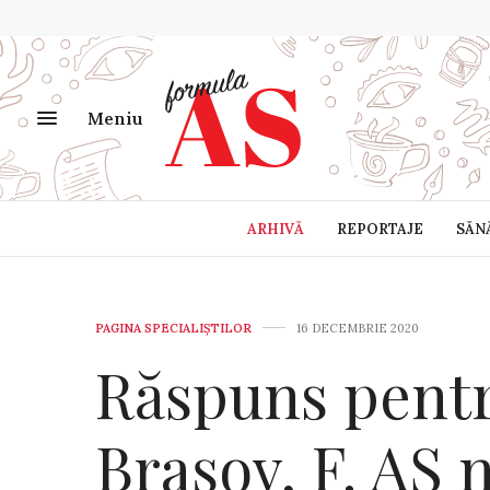
Meniu
ARHIVĂ
REPORTAJE
SĂN
PAGINA SPECIALIȘTILOR
16 DECEMBRIE 2020
Răspuns pentru
Braşov, F. AS n