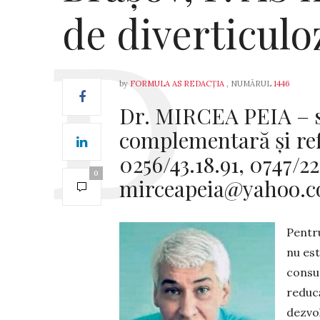
de diverticulo
by
FORMULA AS REDACȚIA
, NUMĂRUL
1446
Dr. MIRCEA PEIA – s
complementară și ref
0256/43.18.91, 0747/2
0
mirceapeia@yahoo.
Pentr
nu est
consum
reducă
dezvol