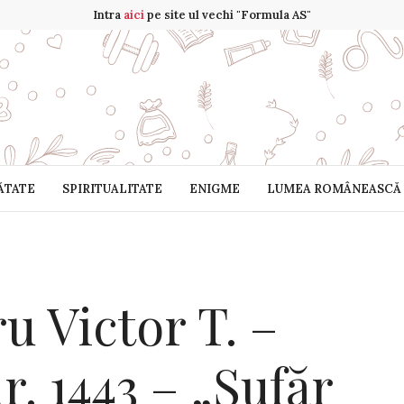
Intra
aici
pe site ul vechi "Formula AS"
ĂTATE
SPIRITUALITATE
ENIGME
LUMEA ROMÂNEASCĂ
 Victor T. –
r. 1443 – „Sufăr