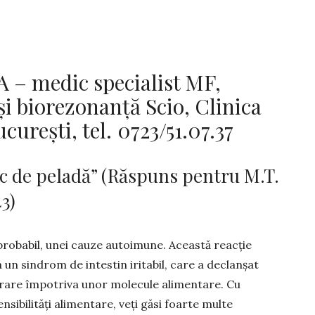
– medic specialist MF,
și biorezonanță Scio, Clinica
urești, tel. 0723/51.07.37
c de peladă” (Răspuns pentru M.T.
43)
robabil, unei cauze auto­imu­ne. Această reacție
a un sindrom de intestin iritabil, care a declanșat
rare împotriva unor molecule ali­mentare. Cu
nsibilități alimentare, veţi găsi foarte multe