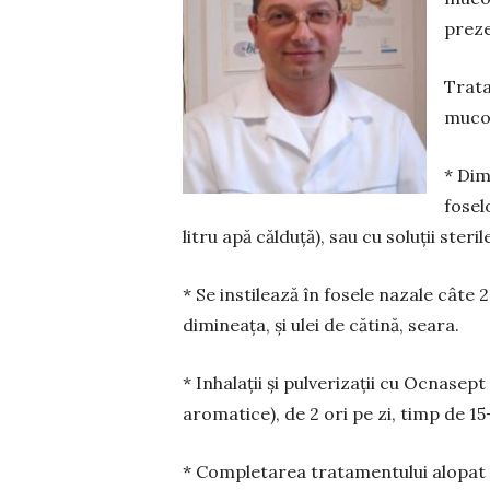
preze
Trata
mucoa
* Dim
fosel
litru apă căl­duță), sau cu soluții st
* Se instilează în fosele nazale câte 2
dimineața, și ulei de cătină, seara.
* Inhalații și pulverizații cu Ocnasept
aromatice), de 2 ori pe zi, timp de 15-
* Completarea tratamentului alopat 