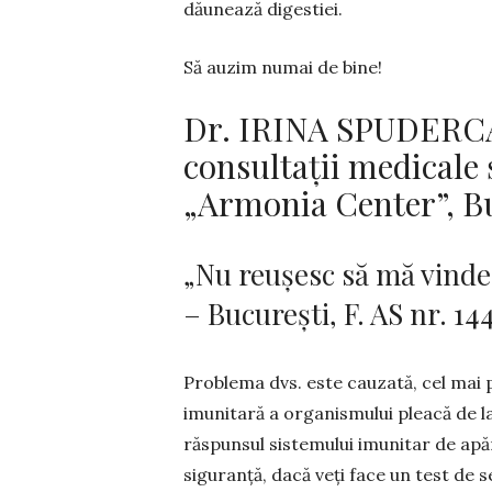
dău­nează digestiei.
Să auzim numai de bine!
Dr. IRINA SPUDERCA 
consultații medicale 
„Armonia Center”, Buc
„Nu reușesc să mă vinde
– Bucureşti, F. AS nr. 14
Problema dvs. este cauzată, cel mai p
imunitară a or­ga­nismului pleacă de l
răspunsul sistemului imunitar de apă
siguranță, dacă veţi face un test de se