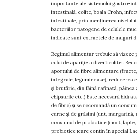
importante ale sistemului gastro-inte
intestinală, colite, boala Crohn, infec
intestinale, prin menţinerea nivelului
bacteriilor patogene de celulele muco
indicate sunt extractele de muguri d
Regimul alimentar trebuie să vizeze p
cului de apariţie a diverticulitei. R
aportului de fibre alimentare (fructe
integrale, leguminoase), reducerea c
şi brutărie, din făină rafinată, pâinea 
chipsurile etc.) Este necesară hidrat
de fibre) şi se recomandă un consum d
carne şi de grăsimi (unt, margarină, 
consumul de probiotice (iaurt, lapte
probiotice (care conţin în special La