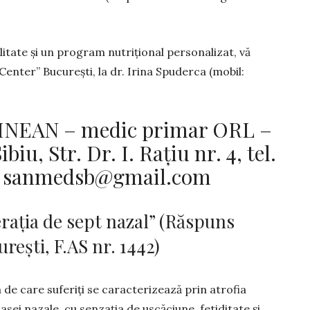
itate și un program nutrițional perso­nalizat, vă
enter” București, la dr. Irina Spuderca (mobil:
INEAN – medic primar ORL –
u, Str. Dr. I. Rațiu nr. 4, tel.
:
sanmedsb@gmail.com
ația de sept nazal” (Răspuns
ești, F.AS nr. 1442)
a de care suferiți se caracterizează prin atrofia
sei nazale, cu senzația de uscăciune, fetiditate și