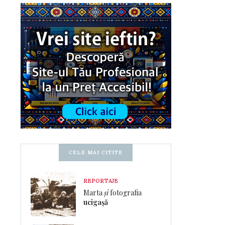
CELE MAI CITITE
REPORTAJE
Marta
și
fotografia
ucigașă