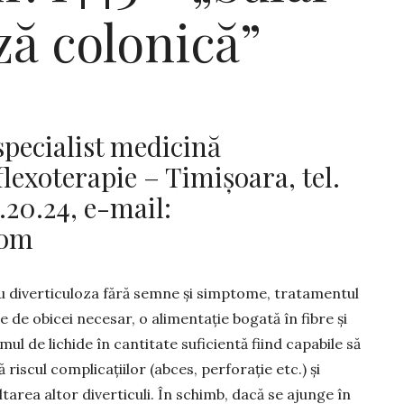
ză colonică”
pecialist medicină
lexoterapie – Timișoara, tel.
2.20.24, e-mail:
com
u diverticuloza fără semne şi simptome, tratamentul
e de obicei neces­ar, o alimentaţie bogată în fibre şi
ul de lichide în cantitate suficientă fiind capabile să
 riscul complicaţiilor (abces, perfo­rație etc.) şi
tarea altor di­verticuli. În schimb, dacă se ajunge în