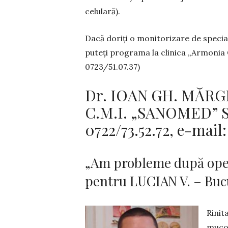
celulară).
Dacă doriți o monitorizare de specia­l
puteți programa la clinica „Armonia C
0723/51.07.37)
Dr. IOAN GH. MĂRG
C.M.I. „SANOMED” Sibi
0722/73.52.72, e-mail
„Am probleme după oper
pentru LUCIAN V. – Bucur
Rinit
mucoa