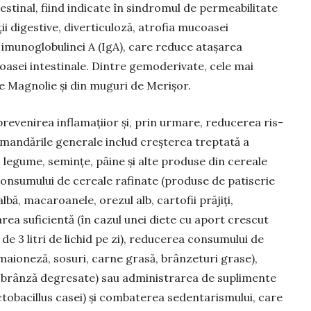
s­tinal, fiind indicate în sindromul de per­meabilitate
­ţii digestive, diverticuloză, atrofia mucoasei
 imuno­glo­bulinei A (IgA), care reduce ataşarea
asei intestinale. Dintre gemo­de­rivate, cele mai
e Magnolie şi din muguri de Merişor.
reve­nirea inflamaţiior şi, prin urmare, reducerea ris­
ecomandările generale includ creşterea treptată a
, legume, seminţe, pâine şi alte produse din cereale
onsumului de cereale rafinate (produse de patiserie
albă, macaroanele, orezul alb, cartofii prăjiţi,
area suficientă (în cazul unei diete cu aport crescut
e 3 litri de lichid pe zi), reducerea consumului de
maioneză, sosuri, carne grasă, brânze­turi grase),
, brânză degresate) sau administrarea de suplimente
ctobacillus casei) şi combaterea sedentarismului, care