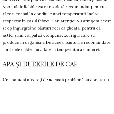
Aportul de lichide este totodată recomandat pentru a
răcori corpul în condițiile unei temperaturi înalte,
respectiv în cazul febrei. Dar, atenție! Nu atingem acest
scop îngurgitând băuturi reci ca gheața, pentru că
astfel silim corpul să compenseze frigul care se
produce în organism. De aceea, băuturile recomandate
sunt cele calde sau aflate la tem­peratura camerei.
APA ȘI DURERILE DE CAP
Unii oameni afectați de această problemă au constatat
că bând apă le trec durerile de cap. Studii statistice în
acest sens nu există însă. Din punct de vedere fiziologic,
creierul nostru are ne­voie de mai multă apă decât
oricare altă parte a corpului. Pentru că celulele