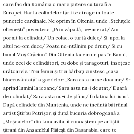
care fac din România o mare putere culturală a
Europei. Harta co­lin­delor țării te atrage în toate
punctele cardinale. Ne oprim în Oltenia, unde „Steluțele
oltenești” povestesc: „Prin ză­padă, pe-nserat/ Am
pornit la colindat/ Un colac, o tur­tă dulce/ Și-apoi la
altul ne-om duce/ Poate ne-ntâl­nim pe drum/ Și cu
bunul Moș Crăciun”. Din Oltenia facem un pas în Banat,
unde zeci de colindători, cu dobe și taragoturi, însoțesc
urătoarele. Trei femei și trei bărbați cinstesc „casa
binecuvântată” a gazdelor: „Sa­ra asta nu se doarme/ S-
aprind lumini la icoane/ Sa­ra asta nu-i de stat/ E sară
de colindat/ Sara asta nu-i de plâns/ Îi datina lui Iisus”.
După colindele din Muntenia, unde ne încântă bătrânul
artist Știrbu Petrișor, și du­pă bucuria dobro­geană a
„Moșoaielor” din Luncavița, îi cu­noaș­tem pe artiștii
țărani din Ansamblul Plăieșii din Ba­sarabia, care te