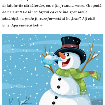
de băuturile sărbătorilor, care țin fruntea mesei. Greșeală
de neier­tat! Pe lângă faptul că este indispensabilă
sănătății, ea poate fi transformată și în „leac”. Ați citit
bine. Apa vindecă boli •