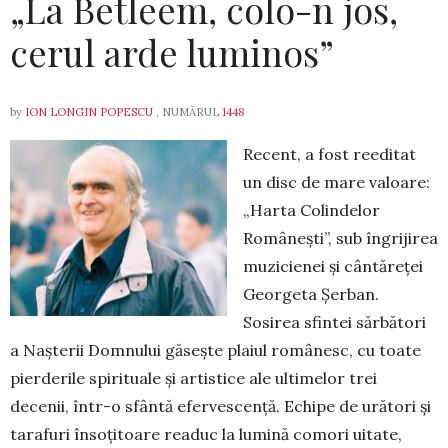
„La Betleem, colo-n jos,
cerul arde luminos”
by
ION LONGIN POPESCU
, NUMĂRUL
1448
Recent, a fost reeditat
un disc de mare valoare:
„Harta Colindelor
Românești”, sub îngrijirea
muzicienei și cântăreței
Georgeta Șerban.
Sosirea sfintei sărbători
a Nașterii Domnului găsește plaiul românesc, cu toate
pierderile spirituale și artistice ale ultimelor trei
decenii, într-o sfântă efervescență. Echipe de urători și
tarafuri însoțitoare readuc la lumină comori uitate,