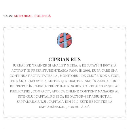
TAGS:
EDITORIAL
,
POLITICĂ
CIPRIAN RUS
JURNALIST, TRAINER ŞI ANALIST MEDIA. A DEBUTAT ÎN 1997 ŞI A
ACTIVAT ÎN PRESA STUDENŢEASCĂ PÂNĂ ÎN 2001, DUPĂ CARE ŞI-A
CONTINUAT ACTIVITATEA LA „MONITORUL DE CLUJ”, UNDE A FOST,
PE RÂND, REPORTER, EDITOR ŞI REDACTOR-ŞEF. ÎN 2008, A FOST
RECRUTAT ÎN CADRUL TRUSTULUI RINGIER, CA REDACTOR-ŞEF AL
PUBLICAŢIEI „COMPACT”, APOI CA ONLINE CONTENT MANAGER AL
SITE-ULUI CAPITAL.RO ŞI CA REDACTOR-ŞEF ADJUNCT AL
SĂPTĂMÂNALULUI „CAPITAL”. DIN 2010 ESTE REPORTER LA
SĂPTĂMÂNALUL „FORMULA AS”.