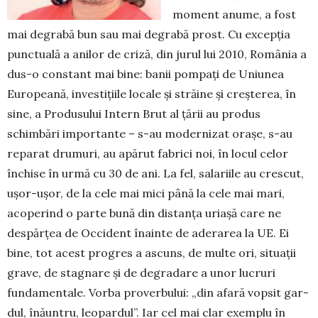
moment anume, a fost
mai degrabă bun sau mai degrabă prost. Cu excepția
punctuală a ani­lor de criză, din jurul lui 2010, Ro­mânia a
dus-o constant mai bine: banii pom­pați de Uniunea
Europeană, inves­ti­țiile locale și străine și creșterea, în
sine, a Produsului Intern Brut al țării au pro­dus
schimbări importante – s-au moder­nizat orașe, s-au
reparat drumuri, au apărut fabrici noi, în locul celor
închise în urmă cu 30 de ani. La fel, salariile au crescut,
ușor-ușor, de la cele mai mici până la cele mai mari,
acoperind o parte bună din distanța uriașă care ne
despărțea de Occident înainte de aderarea la UE. Ei
bine, tot acest progres a ascuns, de multe ori, situații
grave, de stagnare și de de­gra­dare a unor lucruri
fundamentale. Vor­ba proverbului: „din afară vopsit gar­
dul, înăuntru, leopardul”. Iar cel mai clar exem­plu în