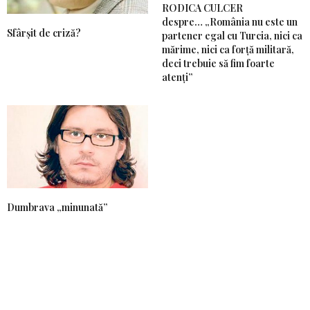
RODICA CULCER
despre… „România nu este un
Sfârșit de criză?
partener egal cu Turcia, nici ca
mărime, nici ca forță militară,
deci trebuie să fim foarte
atenți”
Dumbrava „minunată”