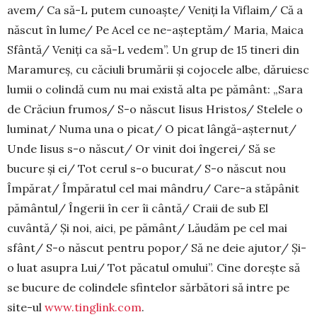
avem/ Ca să-L putem cu­noaște/ Veniți la Viflaim/ Că a
născut în lume/ Pe Acel ce ne-așteptăm/ Maria, Maica
Sfântă/ Veniți ca să-L ve­dem”. Un grup de 15 tineri din
Maramureș, cu căciuli bru­mării și cojocele albe, dăruiesc
lumii o colindă cum nu mai există alta pe pământ: „Sara
de Crăciun frumos/ S-o născut Iisus Hristos/ Stelele o
luminat/ Numa una o picat/ O picat lângă-așternut/
Unde Iisus s-o născut/ Or vinit doi îngerei/ Să se
bucure și ei/ Tot cerul s-o bucurat/ S-o născut nou
Împărat/ Împăratul cel mai mândru/ Care-a stăpânit
pământul/ Îngerii în cer îi cântă/ Craii de sub El
cuvântă/ Și noi, aici, pe pământ/ Lăudăm pe cel mai
sfânt/ S-o născut pentru popor/ Să ne deie ajutor/ Și-
o luat asupra Lui/ Tot păcatul omului”. Cine dorește să
se bucure de colindele sfintelor sărbători să intre pe
site-ul
www.tinglink.com
.