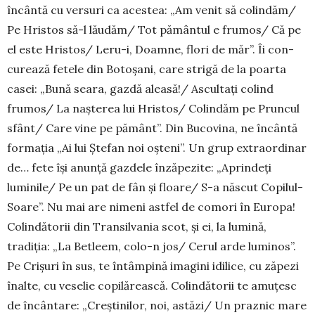
încântă cu versuri ca acestea: „Am venit să colindăm/
Pe Hristos să-l lăudăm/ Tot pământul e fru­mos/ Că pe
el este Hristos/ Leru-i, Doamne, flori de măr”. Îi con­
curează fetele din Botoșani, care strigă de la poarta
casei: „Bună seara, gazdă aleasă!/ Ascultați colind
frumos/ La nașterea lui Hristos/ Colindăm pe Pruncul
sfânt/ Care vine pe pământ”. Din Bucovina, ne încântă
formația „Ai lui Ștefan noi oșteni”. Un grup extraordinar
de… fete își anunță gazdele înzăpezite: „Aprindeți
luminile/ Pe un pat de fân și floare/ S-a născut Copilul-
Soare”. Nu mai are ni­meni astfel de comori în Europa!
Colindătorii din Tran­sil­vania scot, și ei, la lumină,
tradiția: „La Betleem, co­lo-n jos/ Cerul arde luminos”.
Pe Crișuri în sus, te întâm­pină imagini idilice, cu zăpezi
înalte, cu veselie copilă­rească. Colindătorii te amuțesc
de încântare: „Creștinilor, noi, astăzi/ Un praznic mare