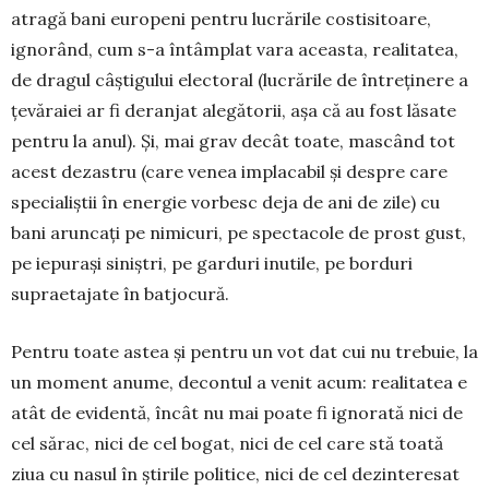
atragă bani europeni pentru lu­crările costisitoare,
ignorând, cum s-a în­tâmplat vara aceasta, realitatea,
de dra­gul câștigului electoral (lucrările de între­ți­nere a
țevăraiei ar fi deranjat alegătorii, așa că au fost lăsate
pentru la anul). Și, mai grav decât toate, mascând tot
acest dezastru (care venea implacabil și despre care
specialiștii în energie vorbesc deja de ani de zile) cu
bani aruncați pe ni­micuri, pe spectacole de prost gust,
pe ie­purași siniștri, pe garduri inutile, pe bor­duri
supraetajate în batjocură.
Pentru toate astea și pentru un vot dat cui nu trebuie, la
un moment anume, de­contul a venit acum: realitatea e
atât de evi­dentă, încât nu mai poate fi ignorată nici de
cel sărac, nici de cel bogat, nici de cel care stă toată
ziua cu nasul în ști­rile politice, nici de cel dezinteresat