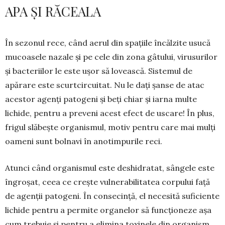
APA ȘI RĂCEALA
În sezonul rece, când aerul din spațiile încălzite usucă
mu­coasele nazale și pe cele din zona gâtului, virusurilor
și bac­teriilor le este ușor să lovească. Sistemul de
apărare este scurtcircuitat. Nu le dați șanse de atac
acestor agenți patogeni și beți chiar și iarna multe
lichide, pentru a preveni acest efect de uscare! În plus,
frigul slăbește organismul, motiv pentru care mai mulți
oameni sunt bolnavi în anotimpurile reci.
Atunci când organismul este deshidratat, sângele este
îngroșat, ceea ce crește vulnera­bilitatea corpului față
de agenții patogeni. În consecință, el necesită suficiente
lichide pentru a permite organelor să funcționeze așa
cum trebuie și pentru a elimina toxinele din organism.