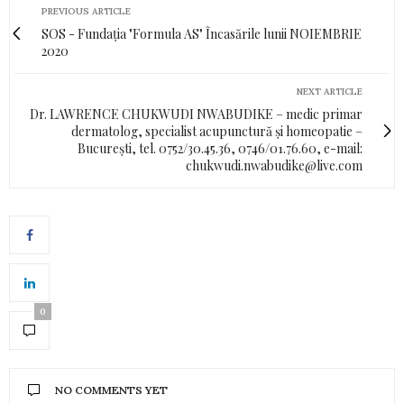
PREVIOUS ARTICLE
SOS - Fundația "Formula AS" Încasările lunii NOIEMBRIE
2020
NEXT ARTICLE
Dr. LAWRENCE CHUKWUDI NWABUDIKE – medic primar
dermatolog, specialist acupunctură și homeopatie –
București, tel. 0752/30.45.36, 0746/01.76.60, e-mail:
chukwudi.nwabudike@live.com
0
NO COMMENTS YET