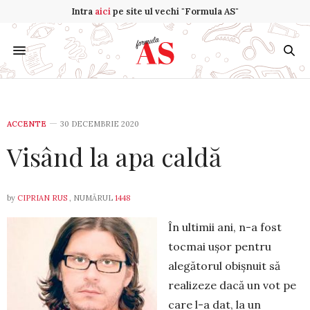
Intra
aici
pe site ul vechi "Formula AS"
ACCENTE
30 DECEMBRIE 2020
Visând la apa caldă
by
CIPRIAN RUS
, NUMĂRUL
1448
În ultimii ani, n-a fost
tocmai ușor pentru
alegătorul obișnuit să
realizeze da­că un vot pe
care l-a dat, la un