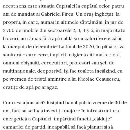
acest sens este situația Ca­pitalei la capătul celor patru
ani de man­dat ai Gabrielei Firea. Un oraș înghețat, la
propriu, în care, numai în ultimele săp­tămâni, în jur de
2.700 de imobile din sec­toarele 2, 3, 4 și 5, în majoritate
blocuri, au rămas fără apă caldă și cu caloriferele călâi,
la început de decembrie! La final de 2020, în plină criză
sanitară – care cere, implicit, o igienă cât mai strictă,
oameni obișnuiți, cercetători, profesori sau șefi de
multinaționale, deopotrivă, își fac toaleta încălzind, ca
pe vremea de tristă amintire a lui Nicolae Ceaușescu,
cratițe de apă pe aragaz.
Cum s-a ajuns aici? Risipind banul pu­blic vreme de 30 de
ani, fără să se facă in­vestiții majore în infrastructura
ener­ge­tică a Capitalei, împărțind funcții „căl­du­țe”
camarilei de partid, incapabilă să facă pla­nuri și să