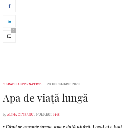
0
TERAPII ALTERNATIVE
28 DECEMBRIE 2020
Apa de viață lungă
by
ALINA OLTEANU
, NUMĂRUL
1448
• Când se apropie iarna, apa e dată uitării. Locul ei e luat