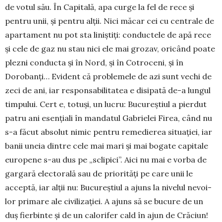
de vo­tul său. În Capitală, apa curge la fel de rece și
pentru unii, și pentru alții. Nici măcar cei cu centrale de
apartament nu pot sta liniștiți: conductele de apă rece
și cele de gaz nu stau nici ele mai grozav, oricând poate
plezni conducta și în Nord, și în Cotroceni, și în
Dorobanți… Evident că problemele de azi sunt vechi de
zeci de ani, iar responsabilitatea e disipată de-a lungul
timpului. Cert e, totuși, un lucru: Bucureștiul a pierdut
patru ani esen­țiali în mandatul Gabrielei Firea, când nu
s-a făcut absolut nimic pentru re­medierea situației, iar
banii uneia dintre cele mai mari și mai bogate capitale
europene s-au dus pe „sclipici”. Aici nu mai e vorba de
gargară electorală sau de priorități pe ca­re unii le
acceptă, iar alții nu: Bucu­reștiul a ajuns la nivelul nevoi­
lor primare ale civilizației. A ajuns să se bucu­re de un
duș fierbinte și de un calori­fer cald în ajun de Crăciun!