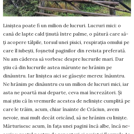
Liniștea poate fi un milion de lucruri. Lu­cruri mici: o
cană de lapte cald ținută între palme, o pătură care să-
ți acopere tălpile, torsul unei pisici, respirația omului pe
care îl iubești, foșnetul paginilor din revista preferată.
Nu am căderea să vorbesc despre lucrurile mari. Dar
știu că din lucrurile astea mărunte ne hrănim pe
dinăuntru. Iar liniștea aici se găsește mereu: înăun­tru.
Ne hrănim pe dină­untru cu un mi­lion de lucruri mici, iar
asta ne poartă mai departe, ceva mai încrezători. Și
mai știu că în vremurile acestea de ne­liniște cum­plită pe
care le trăim, acum, chiar înainte de Cră­ciun, avem
nevoie, mai mult decât oricând, să ne hrănim cu liniște.
Măr­turisesc acum, în fața unei pagini încă albe, încă ne­