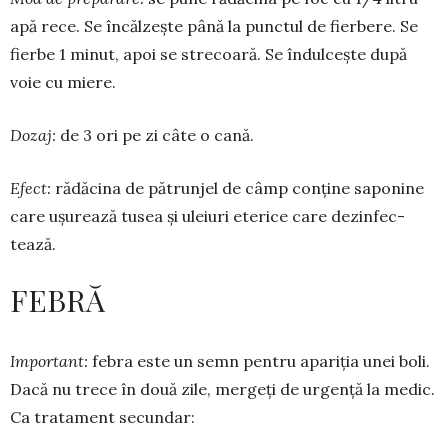
apă rece. Se încălzește până la punctul de fierbere. Se
fierbe 1 minut, apoi se stre­­coară. Se îndulcește du­pă
voie cu miere.
Dozaj:
de 3 ori pe zi câte o cană.
Efect:
rădăcina de pătrunjel de câmp conține saponine
care ușurează tusea și uleiuri eterice care dezin­fec­
tează.
FEBRĂ
Important:
febra este un semn pentru apariția unei boli.
Dacă nu tre­ce în două zile, mergeți de urgență la medic.
Ca tratament secundar: