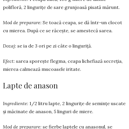
polifloră, 2 lingurițe de sare grunjoasă pisată mărunt.
Mod de preparare:
Se toacă cea­pa, se dă într-un clocot
cu mierea. Du­pă ce se răcește, se amestecă sarea.
Dozaj:
se ia de 3 ori pe zi câte o linguriță.
Efect:
sarea sporește flegma, cea­pa lichefiază secreția,
mierea cal­mea­ză mucoasele iritate.
Lapte de anason
Ingrediente:
1/2 litru lapte, 2 lin­gurițe de se­min­țe uscate
și măcinate de anason, 5 linguri de miere.
Mod de preparare:
se fierbe lap­tele cu anaso­nul, se