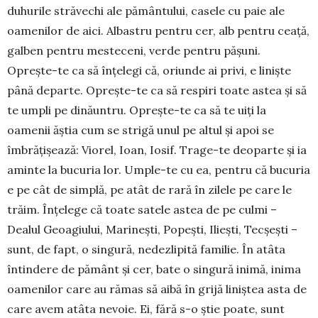
duhurile străvechi ale pământului, casele cu paie ale
oamenilor de aici. Albastru pentru cer, alb pentru ceață,
galben pentru mesteceni, verde pentru pășuni.
Oprește-te ca să înțelegi că, oriunde ai privi, e liniște
până departe. Oprește-te ca să respiri toate astea și să
te umpli pe dinăuntru. Oprește-te ca să te uiți la
oamenii ăștia cum se strigă unul pe altul și apoi se
îmbrățișează: Viorel, Ioan, Iosif. Trage-te deoparte și ia
aminte la bucuria lor. Umple-te cu ea, pentru că bucuria
e pe cât de simplă, pe atât de rară în zilele pe care le
trăim. Înțelege că toate satele astea de pe culmi –
Dealul Geoagiului, Marinești, Popești, Ili­eș­ti, Tecșești –
sunt, de fapt, o singură, ne­dez­lipită familie. În atâta
întindere de pă­mânt și cer, bate o sin­gură ini­mă, inima
oa­me­nilor care au rămas să aibă în grijă liniștea asta de
care avem atâta nevoie. Ei, fără s-o știe poate, sunt