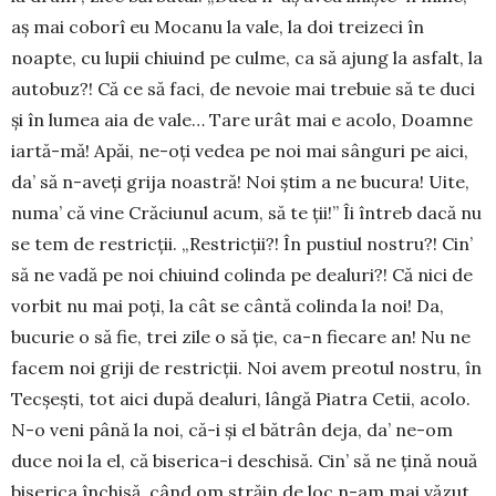
aș mai co­borî eu Mo­canu la vale, la doi treizeci în
noapte, cu lupii chiuind pe culme, ca să ajung la asfalt, la
auto­buz?! Că ce să faci, de nevoie mai trebuie să te duci
și în lumea aia de vale… Tare urât mai e acolo, Doam­ne
iar­tă-mă! Apăi, ne-oți vedea pe noi mai sânguri pe aici,
da’ să n-aveți grija noastră! Noi știm a ne bucura! Uite,
numa’ că vine Cră­ciunul acum, să te ții!” Îi întreb dacă nu
se tem de restricții. „Restricții?! În pustiul nostru?! Cin’
să ne vadă pe noi chiuind colinda pe dealuri?! Că nici de
vorbit nu mai poți, la cât se cântă colinda la noi! Da,
bucurie o să fie, trei zile o să ție, ca-n fiecare an! Nu ne
facem noi griji de restricții. Noi avem preotul nostru, în
Tecșești, tot aici după dealuri, lângă Piatra Cetii, acolo.
N-o veni până la noi, că-i și el bătrân deja, da’ ne-om
duce noi la el, că bise­rica-i deschisă. Cin’ să ne țină nouă
biserica închisă, când om străin de loc n-am mai văzut