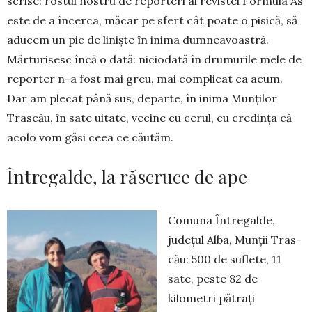
scri­se: rostul nostru de reporteri ai revistei Formula As
este de a încerca, măcar pe sfert cât poate o pisică, să
aducem un pic de li­niște în ini­ma dumneavoastră.
Mărtu­risesc încă o dată: niciodată în drumu­rile mele de
reporter n-a fost mai greu, mai complicat ca acum.
Dar am plecat până sus, de­parte, în inima Munților
Trascău, în sate uitate, vecine cu cerul, cu credința că
acolo vom găsi ceea ce căutăm.
Întregalde, la răscruce de ape
Comuna Întregalde,
județul Alba, Munții Tras­
cău: 500 de suflete, 11
sate, peste 82 de
kilometri pătrați