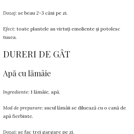
Dozaj:
se beau 2-3 căni pe zi.
Efect:
toate plantele au vir­tuți emoliente și potolesc
tusea.
DURERI DE GÂT
Apă cu lămâie
Ingrediente:
1 lămâie, apă.
Mod de preparare:
sucul lă­mâii se diluează cu o cană de
apă fierbinte.
Dozaj:
se fac trei gargare pe zi.