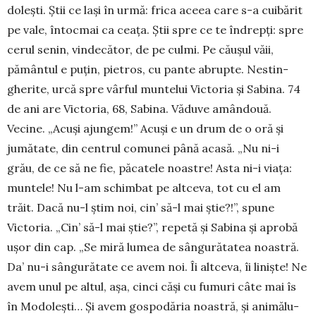
dolești. Știi ce lași în urmă: frica aceea care s-a cui­bărit
pe vale, întocmai ca ceața. Știi spre ce te în­drepți: spre
cerul senin, vindecător, de pe culmi. Pe căușul văii,
pământul e puțin, pietros, cu pante abrupte. Nestin­
gherite, urcă spre vârful muntelui Vic­toria și Sa­bina. 74
de ani are Victoria, 68, Sabina. Vă­duve amândouă.
Vecine. „Acuși ajun­gem!” Acuși e un drum de o oră și
jumă­tate, din centrul comunei până acasă. „Nu ni-i
grău, de ce să ne fie, păcatele noas­tre! Asta ni-i viața:
muntele! Nu l-am schimbat pe altceva, tot cu el am
trăit. Dacă nu-l știm noi, cin’ să-l mai știe?!”, spune
Victoria. „Cin’ să-l mai știe?”, re­petă și Sabina și aprobă
ușor din cap. „Se miră lumea de sângurătatea noas­tră.
Da’ nu-i sân­gurătate ce avem noi. Îi altceva, îi liniș­te! Ne
avem unul pe altul, așa, cinci căși cu fumuri câte mai îs
în Modolești… Și avem gospodăria noastră, și animălu­