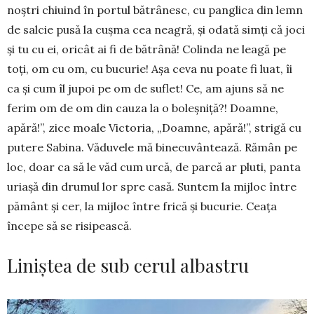
noștri chiuind în por­tul bătrânesc, cu panglica din lemn
de salcie pusă la cușma cea neagră, și odată simți că joci
și tu cu ei, oricât ai fi de bătrână! Colinda ne leagă pe
toți, om cu om, cu bucurie! Așa ceva nu poate fi luat, îi
ca și cum îl jupoi pe om de suflet! Ce, am ajuns să ne
ferim om de om din cauza la o boleșniță?! Doam­ne,
apără!”, zice moale Vic­toria, „Doamne, apă­ră!”, stri­gă cu
putere Sabina. Văduvele mă binecu­vân­tează. Rămân pe
loc, doar ca să le văd cum urcă, de parcă ar pluti, panta
uriașă din drumul lor spre casă. Suntem la mijloc între
pământ și cer, la mijloc între frică și bucurie. Ceața
începe să se risipească.
Liniștea de sub cerul albastru