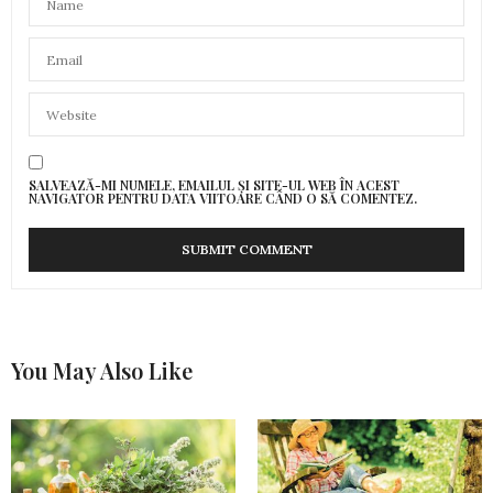
SALVEAZĂ-MI NUMELE, EMAILUL ȘI SITE-UL WEB ÎN ACEST
NAVIGATOR PENTRU DATA VIITOARE CÂND O SĂ COMENTEZ.
You May Also Like