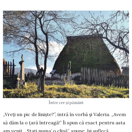
Între cer și pământ
„Vreți un pic de liniște?”, intră în vorbă și Valeria. „Avem
să dăm la o țară întreagă!” Îi spun că e­xact pentru asta
am venit. „Stați numa’ o clipă”, spune, își suflecă