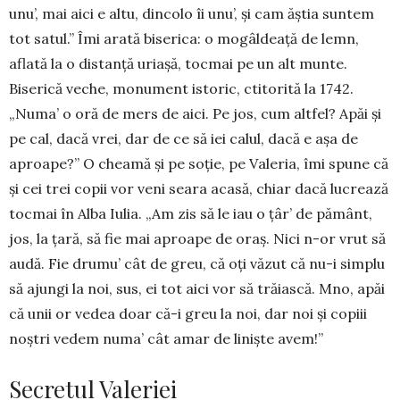
unu’, mai aici e altu, dincolo îi unu’, și cam ăștia suntem
tot satul.” Îmi arată bise­rica: o mogâldeață de lemn,
aflată la o distanță uria­șă, tocmai pe un alt munte.
Biserică veche, monu­ment istoric, ctitorită la 1742.
„Numa’ o oră de mers de aici. Pe jos, cum altfel? Apăi și
pe cal, dacă vrei, dar de ce să iei calul, dacă e așa de
aproape?” O cheamă și pe soție, pe Valeria, îmi spune că
și cei trei copii vor veni seara acasă, chiar dacă lucrează
tocmai în Alba Iulia. „Am zis să le iau o țâr’ de pământ,
jos, la țară, să fie mai aproape de oraș. Nici n-or vrut să
audă. Fie drumu’ cât de greu, că oți văzut că nu-i simplu
să ajungi la noi, sus, ei tot aici vor să trăiască. Mno, apăi
că unii or vedea doar că-i greu la noi, dar noi și copiii
noștri vedem numa’ cât amar de liniște avem!”
Secretul Valeriei