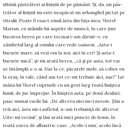
ultimii păs­trători ai liniștii de pe pământ. Și, da, un păs­
trător al liniștii nu este neapărat un arhanghel pictat pe
vitralii. Poate fi exact omul ăsta din fața mea, Viorel
Marian, cu mâinile lui asprite de mun­că, în care ține
bucuros berea pe care tocmai i-am dăruit-o, cu
zâmbetul larg al omului care vede oa­meni. „Asta-i
bucurie mare, să vezi om la noi, aici în cer! Și asta-i
bucurie mică”, și-mi arată berea, „că și pe asta, tot rar
se întâmplă s-o ai. Dar la ce, păcatele mele, să cobor eu
la oraș, în vale, când am tot ce-mi trebuie aici, sus?” Iar
mâna lui Viorel cuprinde cu un gest larg toată liniștea
lumii, de jur împrejur. În liniștea asta, pe două dealuri,
pasc numai vacile lui. „De altceva nici nu-i nevoie. Știu a
trăi aici, ăsta mi-i sufletul, n-am trebuință de altceva!
Uite-mi veci­nii”, și îmi arată mici puncte de lemn, în
toată zarea de albastru: case. „Acolo-i unu’, acolo încă