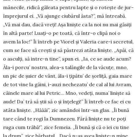
mânecile, ridică găleata pentru lap­te și o rotește de jur-
împrejurul ei. „Vă ajunge ciu­bărul ăsta?”, mă întreabă.
„Vă mai dau, dacă vreți! Așa liniște ca la noi nu mai găsiți
în altă parte! Luați-o pe toată, că într-o clipă noi o
avem la loc!” Îi întreb pe Viorel și Valeria care-i secretul,
cum se face să crești și să păstrezi atâta liniște. „Apăi, că
o asculți, să intre-n tine”, spun ei. „Ia, ce se aude acum?
Ăla-i porcu’ nostru, alea-s ta­lăngile de la văcuțe, mno,
un pic de șuier de vânt, ăla-i țipătu’ de șorliță, gaia mare
de tot vine la găini, i-auzi neche­zatu’ de cal al lui Avram,
câinele mare al lui Petric… Mno, vedeți, numa’ liniște să
aude! Da’ tră să știi să o și în­țe­legi!” Îi întreb ce fac ei cu
atâta liniște. „Hăăăi”, zic a­mân­doi într-un glas. „Îi bună
tare când te rogi la Dumne­zeu. Fără li­niș­te nu te poți
ruga cum tră­bă!”, zice fe­meia. „Îi bună și că o iei cu tine
la drum”, zice băr­batul. „Dacă n-aș avea liniște-n mine,