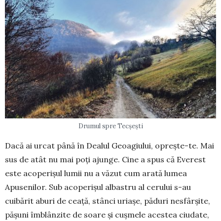
Drumul spre Tecșești
Dacă ai urcat până în Dealul Geoagiului, opreș­te-te. Mai
sus de atât nu mai poți ajunge. Cine a spus că Everest
este acoperișul lumii nu a văzut cum arată lumea
Apusenilor. Sub acoperișul albas­tru al cerului s-au
cuibărit aburi de ceață, stânci uriașe, păduri nesfârșite,
pășuni îmblânzite de soare și cușmele acestea ciudate,