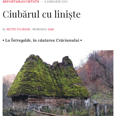
REPORTAJE
,
SOCIETATE
4 IANUARIE 2021
Ciubărul cu liniște
by
MATEI FLORIAN
, NUMĂRUL
1448
• La Întregalde, în căutarea Crăciunului •