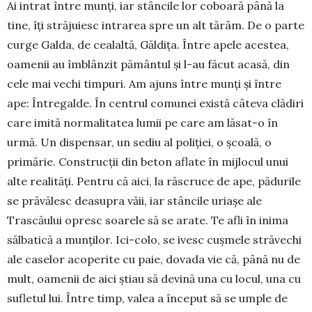
Ai intrat între munți, iar stâncile lor coboară până la
tine, îți străjuiesc intrarea spre un alt tărâm. De o parte
curge Galda, de cealaltă, Găldița. Între apele acestea,
oamenii au îmblânzit pământul și l-au făcut acasă, din
cele mai vechi timpuri. Am ajuns între munți și între
ape: Întregalde. În centrul comunei există câteva clădiri
care imită normalitatea lumii pe care am lăsat-o în
urmă. Un dispensar, un sediu al poliției, o școală, o
primărie. Construcții din be­ton aflate în mijlocul unui
alte realități. Pentru că aici, la răscruce de ape, pădurile
se prăvălesc deasu­pra văii, iar stâncile uriașe ale
Trascăului opresc soarele să se arate. Te afli în inima
sălbatică a mun­ților. Ici-colo, se ivesc cușmele străvechi
ale caselor acoperite cu paie, dovada vie că, până nu de
mult, oamenii de aici știau să devină una cu locul, una cu
sufletul lui. Între timp, valea a început să se umple de