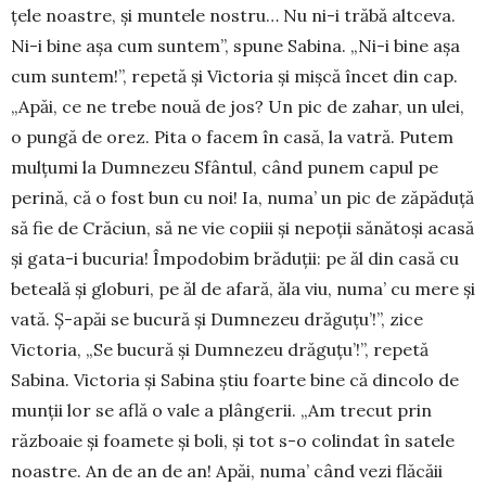
țele noastre, și mun­tele nostru… Nu ni-i trăbă altceva.
Ni-i bine așa cum sun­tem”, spune Sabina. „Ni-i bine așa
cum sun­tem!”, repetă și Victoria și mișcă încet din cap.
„Apăi, ce ne trebe nouă de jos? Un pic de za­har, un ulei,
o pun­gă de orez. Pita o facem în casă, la va­tră. Putem
mul­țumi la Dumnezeu Sfân­tul, când pu­nem capul pe
perină, că o fost bun cu noi! Ia, numa’ un pic de zăpăduță
să fie de Crăciun, să ne vie copiii și nepoții sănă­toși acasă
și gata-i bucuria! Împodobim brăduții: pe ăl din casă cu
beteală și globuri, pe ăl de afară, ăla viu, numa’ cu mere și
vată. Ș-apăi se bucură și Dum­nezeu dră­gu­țu’!”, zice
Victoria, „Se bu­cură și Dum­ne­zeu dră­guțu’!”, repetă
Sabina. Victoria și Sabina știu foarte bine că dincolo de
munții lor se află o vale a plânge­rii. „Am trecut prin
războaie și foamete și boli, și tot s-o colindat în satele
noas­tre. An de an de an! Apăi, numa’ când vezi flăcăii