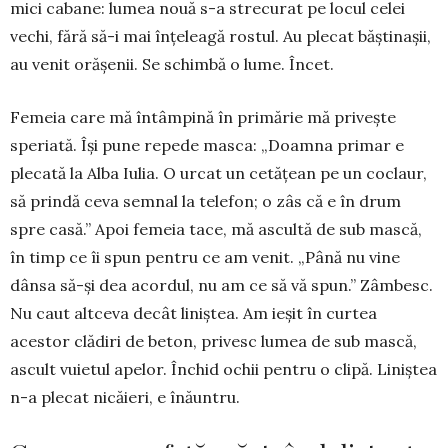
mici cabane: lumea nouă s-a stre­curat pe locul celei
vechi, fără să-i mai înțeleagă rostul. Au plecat băști­nașii,
au venit orășenii. Se schimbă o lume. Încet.
Femeia care mă întâmpină în pri­mărie mă privește
speriată. Își pune repede masca: „Doamna primar e
ple­cată la Alba Iulia. O urcat un cetă­țean pe un coclaur,
să prindă ceva semnal la telefon; o zâs că e în drum
spre casă.” Apoi femeia tace, mă as­cultă de sub mască,
în timp ce îi spun pentru ce am venit. „Până nu vine
dânsa să-și dea acordul, nu am ce să vă spun.” Zâmbesc.
Nu caut altceva decât liniștea. Am ieșit în curtea
acestor clă­diri de beton, pri­vesc lumea de sub mască,
ascult vu­ietul apelor. În­chid ochii pentru o clipă. Liniștea
n-a plecat ni­căieri, e înăuntru.