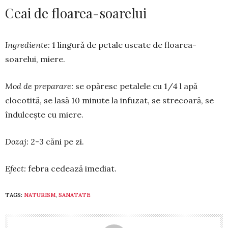
Ceai de floarea-soarelui
Ingrediente:
1 lingură de petale uscate de floa­rea-
soarelui, miere.
Mod de preparare:
se opăresc pe­talele cu 1/4 l apă
cloco­tită, se lasă 10 minute la in­fuzat, se strecoară, se
îndul­cește cu miere.
Dozaj:
2-3 căni pe zi.
Efect:
febra cedează imediat.
TAGS:
NATURISM
,
SANATATE