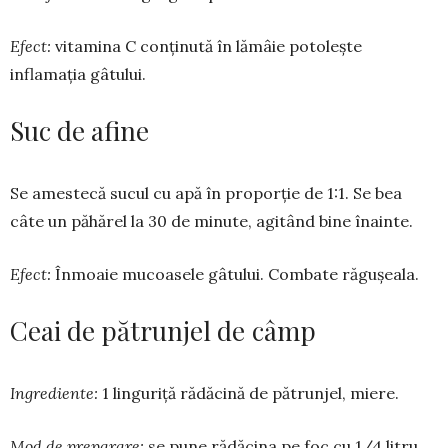
Efect:
vitamina C conținută în lămâie potolește
inflamația gâtu­lui.
Suc de afine
Se amestecă sucul cu apă în pro­porție de 1:1. Se bea
câte un păhărel la 30 de minute, agitând bine înainte.
Efect:
Înmoaie mu­coa­sele gâtului. Combate ră­gușeala.
Ceai de pătrunjel de câmp
Ingrediente:
1 linguriță rădăcină de pătrunjel, miere.
Mod de preparare:
se pune rădă­cina pe foc cu 1/4 litru