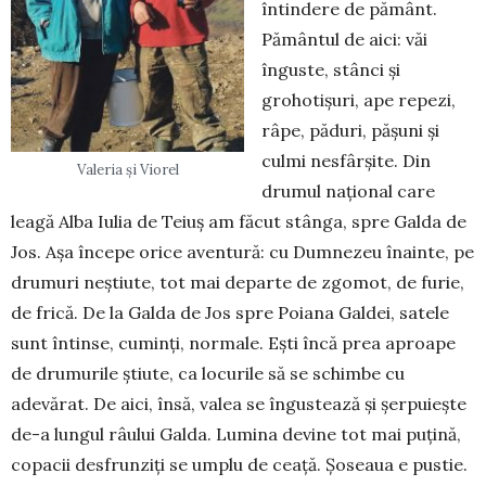
întindere de pământ.
Pământul de aici: văi
înguste, stânci și
grohotișuri, ape repezi,
râpe, pă­duri, pășuni și
culmi nesfârșite. Din
Valeria și Viorel
drumul național care
leagă Alba Iulia de Teiuș am făcut stânga, spre Galda de
Jos. Așa începe orice aventură: cu Dum­nezeu înainte, pe
drumuri neștiute, tot mai departe de zgomot, de furie,
de frică. De la Galda de Jos spre Poiana Galdei, satele
sunt întinse, cuminți, nor­male. Ești încă prea aproape
de drumurile știute, ca locurile să se schimbe cu
adevărat. De aici, însă, valea se îngustează și șerpuiește
de-a lungul râului Galda. Lumina devine tot mai puțină,
copacii des­frunziți se umplu de ceață. Șoseaua e pustie.