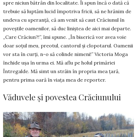
spre niciun bătrân din localitate. Îi spun încă o dată că
trebuie să luptăm lucid împotriva fricii, să ne hrănim de
undeva cu spe­ranță, că am venit să caut Cră­ciunul în
poveștile oame­ni­lor, să duc liniștea de aici mai de­parte.
„Care Cră­ciun?!”, îmi spune. „În biserică vor avea voie
doar soțul meu, preotul, cantorul și clopotarul. Oamenii
vor sta în curți, n-o să colinde nimeni!” Victoria Moga
închide ușa în urma ei. Mă aflu pe holul primăriei
Întregalde. Mă simt un străin în pro­pria mea țară,
pentru prima oară în viața mea de reporter.
Văduvele și povestea Crăciunului