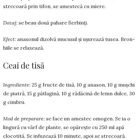
strecoară prin ti­fon, se amestecă cu mie­re.
Dozaj:
se beau două pahare fier­binți.
Efect:
anasonul dizol­vă mucu­sul și ușurează tusea. Bron­
hiile se rela­xează.
Ceai de tisă
Ingrediente:
25 g fructe de tisă, 10 g anason, 10 g mușchi
de piatră, 15 g pătlagină, 10 g rădăcină de lemn dulce, 30
g cimbru.
Mod de preparare:
se face un amestec omogen. Se ia o
lingură cu vârf de plante, se opărește cu 250 ml apă
clocotită. Se infuzează 10 minute, apoi se stre­coară.