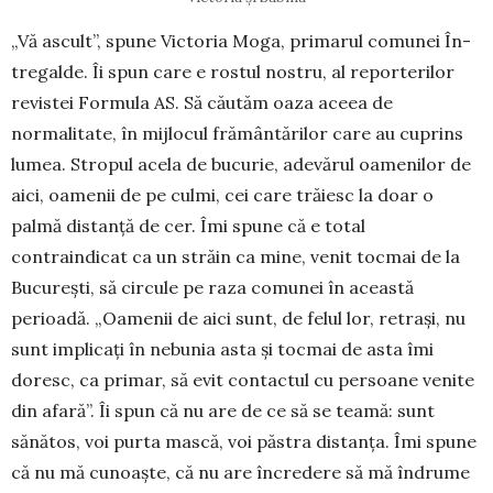
„Vă ascult”, spune Victoria Moga, pri­ma­rul comunei În­
tre­galde. Îi spun care e rostul nostru, al re­por­terilor
revistei Formula AS. Să căutăm oaza aceea de
normalitate, în mijlocul frământărilor care au cuprins
lumea. Stropul acela de bucurie, adevă­rul oamenilor de
aici, oamenii de pe culmi, cei care trăiesc la doar o
palmă distanță de cer. Îmi spune că e total
contraindicat ca un străin ca mine, venit toc­mai de la
București, să circule pe raza comunei în această
perioadă. „Oamenii de aici sunt, de felul lor, re­trași, nu
sunt implicați în ne­bunia asta și tocmai de asta îmi
doresc, ca primar, să evit contactul cu persoane venite
din afară”. Îi spun că nu are de ce să se tea­mă: sunt
sănă­tos, voi purta mas­că, voi păs­tra distanța. Îmi spu­ne
că nu mă cunoaște, că nu are încre­dere să mă îndrume