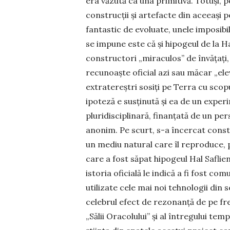
era văzută ca una primitivă. Totuşi, 
construcţii şi artefacte din aceeaşi 
fantastic de evoluate, unele impo­si­bi
se impune este că şi hipogeul de la Ha
constructori „mi­raculos” de învăţaţi, 
recunoaşte oficial azi sau măcar „elevi
extratereştri sosiţi pe Terra cu sco
ipoteză e susţinută şi ea de un experim
pluridisciplinară, fi­nan­ţată de un p
anonim. Pe scurt, s-a încercat cons­tru
un mediu natural care îl repro­duce, 
care a fost săpat hi­pogeul Hal Saflien
istoria oficială le indică a fi fost co
utilizate cele mai noi teh­nologii din
celebrul efect de rezonanţă de pe fre
„Sălii Ora­colului” şi al întregului tem