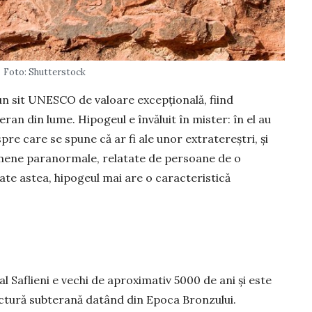
Foto: Shutterstock
 un sit UNESCO de valoare excepţională, fiind
ran din lume. Hipogeul e învăluit în mister: în el au
pre care se spune că ar fi ale unor extratereștri, şi
omene paranormale, relatate de per­soane de o
toate astea, hipogeul mai are o ca­rac­teristică
l Sa­flieni e vechi de apro­xi­mativ 5000 de ani şi este
ectură sub­terană datând din Epoca Bronzului.