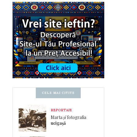
CELE MAI CITITE
REPORTAJE
Marta
și
fotografia
ucigașă