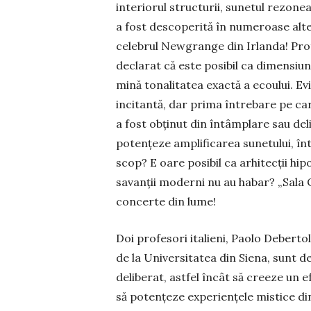
interiorul structurii, sunetul rezone
a fost desco­perită în numeroase alte 
celebrul New­grange din Irlanda! Profe
declarat că este posibil ca dimen­siu­ni
mină tonalitatea exactă a ecoului. E
in­citantă, dar prima întrebare pe car
a fost ob­ţinut din întâmplare sau del
po­tenţeze amplificarea sunetului, în
scop? E oare po­sibil ca arhitecţii hi­
sa­vanţii moderni nu au habar? „Sa­la 
concerte din lume!
Doi profesori italieni, Paolo Deber­tol
de la Universitatea din Siena, sunt de
deliberat, astfel încât să creeze un e
să poten­ţeze ex­perien­ţele mistice din