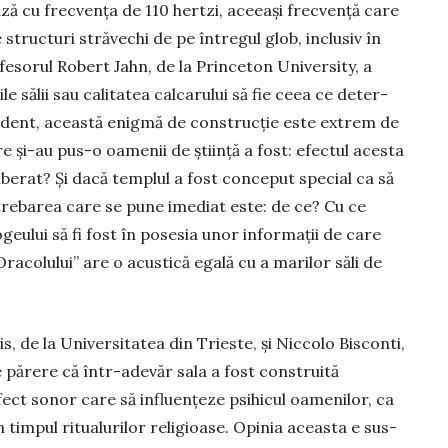
ază cu frecvenţa de 110 hertzi, aceeaşi frecvenţă care
structuri stră­vechi de pe întregul glob, inclusiv în
­sorul Robert Jahn, de la Princeton Uni­­versity, a
le sălii sau calitatea calcarului să fie ceea ce de­ter­
vident, aceas­tă enigmă de construcţie este extrem de
e şi-au pus-o oa­menii de ştiinţă a fost: efec­tul acesta
i­be­rat? Şi dacă templul a fost conceput special ca să
trebarea care se pune ime­diat este: de ce? Cu ce
pogeului să fi fost în posesia unor informaţii de care
Ora­colului” are o acustică egală cu a marilor săli de
is, de la Universitatea din Trieste, şi Niccolo Bisconti,
 părere că în­tr-adevăr sala a fost construită
fect so­nor care să influenţeze psihicul oamenilor, ca
 timpul ritualurilor re­li­gioa­se. Opinia aceasta e sus­