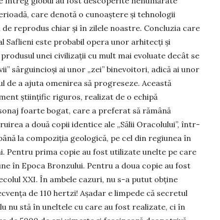
pe întreg globul au fost des­coperite nenumărate
perioadă, care denotă o cunoaştere şi tehnologii
l de reprodus chiar şi în zilele noastre. Con­cluzia care
l Saflieni este probabil opera unor arhitecţi şi
pro­du­sul unei civilizaţii cu mult mai evoluate decât se
i” sârguincioşi ai unor „zei” bine­voitori, adică ai unor
pul de a ajuta omenirea să progreseze. Această
ent ştiinţific ri­guros, realizat de o echipă
ersonaj foarte bogat, care a pre­ferat să rămână
irea a două copii identice ale „Sălii Ora­colului”, într-
până la compoziţia geologică, pe cel din re­giunea în
i. Pen­tru prima copie au fost uti­lizate unelte pe care
­mu­ne în Epoca Bronzului. Pentru a doua copie au fost
 secolul XXI. În ambele cazuri, nu s-a putut obţine
cvenţa de 110 hertzi! Aşa­dar e lim­pede că secretul
plu nu stă în uneltele cu care au fost realizate, ci în