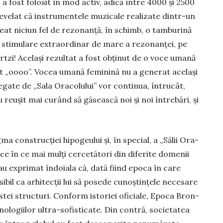
a fost folosit în mod activ, adică între 4000 şi 2500
 revelat că instrumentele muzicale realizate dintr-un
reat niciun fel de rezonanță, în schimb, o tam­burină
o stimulare extraordinar de mare a rezonanţei, pe
ertzi! Acelaşi rezultat a fost obţinut de o voce umană
tat „oooo”. Vocea umană feminină nu a generat acelaşi
egate de „Sala Oracolului” vor con­tinua, întrucât,
 reuşit mai curând să găsească noi şi noi întrebări, şi
ma cons­trucţiei hipogeului şi, în special, a „Sălii Ora­
in ce în ce mai mulţi cercetători din diferite domenii
-au exprimat îndoiala că, dată fiind epoca în care
osibil ca arhitecţii lui să posede cunoştinţele necesare
estei structuri. Conform istoriei oficiale, Epoca Bron­
hnologiilor ul­tra-sofisticate. Din contră, societatea