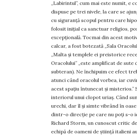
„Labirintul”, cum mai este numit, e con
dispuse pe trei nivele, la care se aj
cu sigu­ranţă scopul pentru care hipo­
folosit iniţial ca sanctuar religios, po
excepțională. Tocmai din acest motiv,
calcar, a fost botezată „Sala Oracolulu
„Malta şi templele ei preistorice rece
Ora­colului” „este amplificat de sute d
subteran). Ne în­chipuim ce efect treb
atunci când ora­colul vorbea, iar cuvi
acest spaţiu în­tunecat şi misterios.” S
inte­riorul unui clopot uriaş. Când su
urechi, dar îl şi simte vibrând în oase
dintr-o direcţie pe care nu poţi s-o ide
Richard Storm, un cunoscut cri­tic d
echipă de oameni de ştiinţă italieni au a