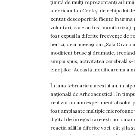
ţinută de mulţi repre­zentanţi ai lumii ş
american Ian Cook şi de echipa lui de 
zentat des­coperirile făcute în urma 
voluntari, care au fost monitorizaţi,
fost expuşi la diferite frecvenţe de r
hertzi, deci aceeaşi din „Sala Ora­colu
mo­dificat brusc şi dra­matic, trecân
simplu spus, activitatea cerebrală s
emoţiilor! Această modificare nu a mai
În luna februarie a acestui an, în hipo
naţională de Arheo­acus­tică”. În timpu
realizat un nou expe­ri­ment absolut p
fost amplasate multiple mi­cro­foane ul
digital de înregistrare extraordinar
reacţia sălii la dife­rite voci, cât ş