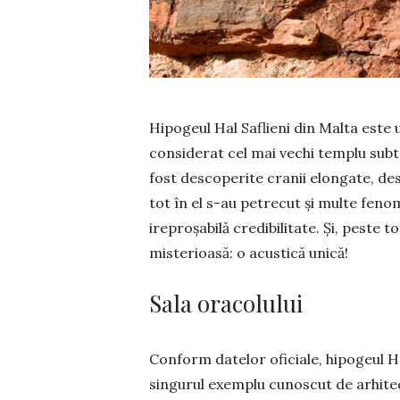
Hipogeul Hal Saflieni din Malta este
considerat cel mai vechi templu subte
fost desco­perite cranii elongate, des
tot în el s-au petrecut şi multe fen
ireproşabilă credibi­li­tate. Şi, peste 
misterioasă: o a­cus­tică unică!
Sala oracolului
Conform datelor ofi­cia­le, hipogeul Ha
singurul exemplu cu­nos­cut de arhit