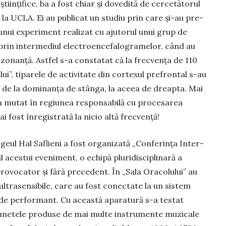
tiin­ţi­fice, ba a fost chiar și dovedită de cer­cetă­to­rul
la UCLA. Ei au publi­cat un studiu prin care şi-au pre­
unui experiment realizat cu ajutorul unui grup de
 prin intermediul electroence­falo­gramelor, când au
ezonanţă. Astfel s-a constatat că la frecvenţa de 110
lui”, tiparele de activitate din cor­­texul prefrontal s-au
d de la domi­nanţa de stânga, la aceea de dreapta. Mai
-a mutat în regiunea responsabilă cu procesarea
 fost înregistrată la nicio altă frecvenţă!
geul Hal Saflieni a fost orga­nizată „Conferinţa In­ter­­
l a­ces­tui eveniment, o echi­pă pluridisciplinară a
rovo­cator şi fără precedent. În „Sala Oracolului” au
trasen­si­bile, care au fost conec­tate la un sis­tem
 de per­formant. Cu această aparatură s-a testat
i la sunetele produse de mai multe instrumente muzicale