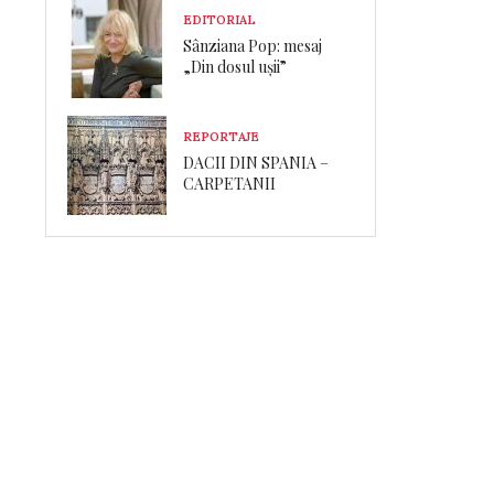
EDITORIAL
Sânziana Pop: mesaj
„Din dosul ușii”
REPORTAJE
DACII DIN SPANIA –
CARPETANII