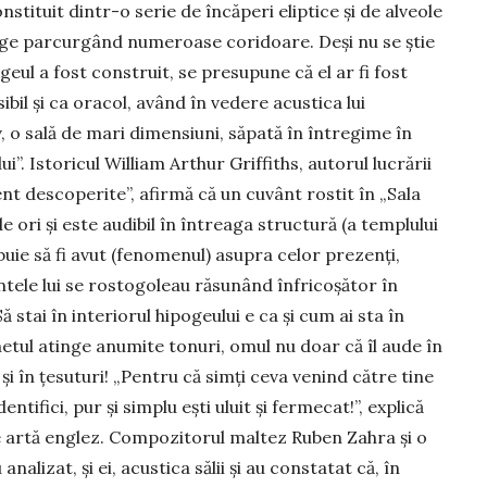
­stituit dintr-o serie de încăperi eliptice şi de alveole
un­ge parcurgând nu­me­roase coridoare. Deşi nu se ştie
geul a fost cons­truit, se presupune că el ar fi fost
sibil şi ca oracol, având în vedere acustica lui
 o sală de mari dimensiuni, săpată în între­gime în
i”. Isto­ricul William Arthur Griffiths, autorul lucrării
nt desco­perite”, afirmă că un cuvânt rostit în „Sala
e ori şi este audibil în în­treaga structură (a templului
uie să fi avut (feno­me­nul) asupra celor prezenţi,
ntele lui se rostogoleau răsunând înfrico­şător în
ă stai în inte­riorul hipogeului e ca şi cum ai sta în
netul atinge anu­mite tonuri, omul nu doar că îl aude în
 şi în ţesuturi! „Pentru că simţi ceva venind către tine
ntifici, pur şi simplu eşti uluit şi fermecat!”, explică
e artă englez. Compozitorul maltez Ruben Zahra şi o
na­lizat, şi ei, acustica sălii şi au con­statat că, în