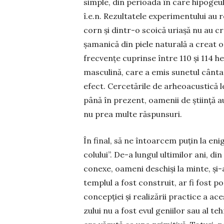
simple, din perioada în care hipogeul 
î.e.n. Rezultatele experi­mentului au
corn şi dintr-o scoică uriaşă nu au c
şamanică din piele naturală a creat 
frecvenţe cuprinse în­tre 110 şi 114 h
mas­cu­lină, care a emis sunetul cân
efect. Cercetările de arheoacus­tică l
până în prezent, oamenii de ştiinţă au
nu prea multe răspunsuri.
În final, să ne întoarcem puţin la enig
co­lului”. De-a lungul ultimilor ani, d
conexe, oa­meni deschişi la minte, şi
templul a fost construit, ar fi fost p
concepţiei şi realizării practice a ac
zului nu a fost evul geniilor sau al te