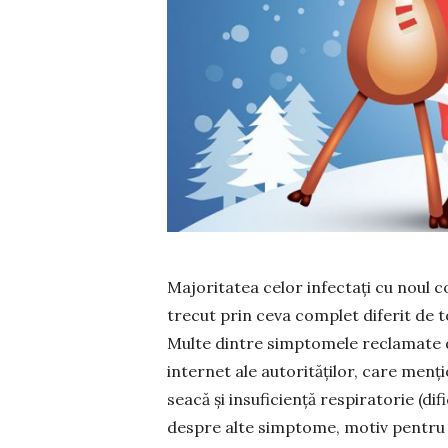
Majoritatea celor infectați cu noul 
trecut prin ceva complet diferit de t
Multe dintre simp­tomele recla­mate d
internet ale autorităților, care menți
seacă și insuficiență respiratorie (dif
despre alte simptome, motiv pentru c