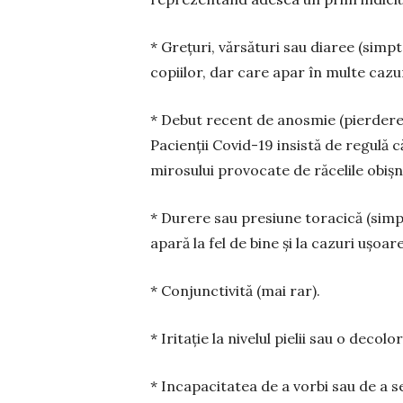
* Grețuri, vărsături sau diaree (sim
copiilor, dar care apar în multe cazuri 
* Debut recent de anosmie (pierderea 
Pacienții Covid-19 insistă de regulă 
mirosului provocate de răcelile obișn
* Durere sau presiune toracică (simp
apară la fel de bine și la cazuri ușoar
* Conjunctivită (mai rar).
* Iritație la nivelul pielii sau o decol
* Incapacitatea de a vorbi sau de a 