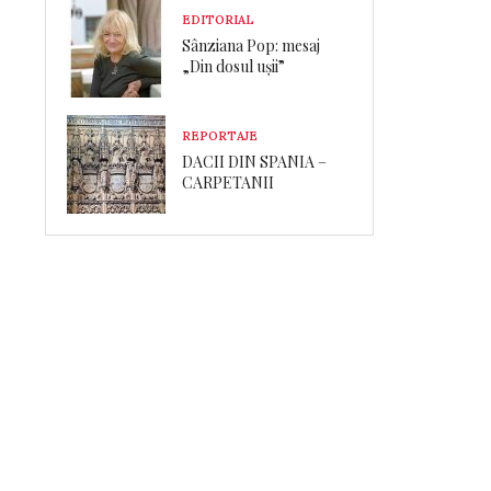
EDITORIAL
Sânziana Pop: mesaj
„Din dosul ușii”
REPORTAJE
DACII DIN SPANIA –
CARPETANII