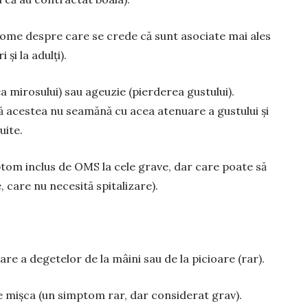
ptome despre care se crede că sunt asociate mai ales
și la adulți).
miro­sului) sau ageuzie (pierderea gustului).
că acestea nu seamănă cu acea atenuare a gustului și
uite.
tom inclus de OMS la cele grave, dar care poate să
e, care nu necesită spitalizare).
orare a degetelor de la mâini sau de la picioare (rar).
se mișca (un simptom rar, dar considerat grav).