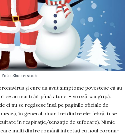
Foto: Shutterstock
coronavirus și care au avut simptome povestesc că au
ot ce au mai trăit până atunci – viroză sau gripă.
e ei nu se regăsesc însă pe paginile oficiale de
onează, în general, doar trei dintre ele: fe­bră, tuse
i­cultate în res­piraţie/senzație de sufocare). Nimic
are mulți dintre românii infectați cu noul coro­na­