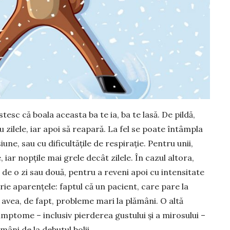
tesc că boala aceasta ba te ia, ba te lasă. De pildă,
 zilele, iar apoi să reapară. La fel se poate întâmpla
iune, sau cu dificultățile de respirație. Pentru unii,
 iar nopțile mai grele decât zilele. În cazul al­tora,
de o zi sau două, pentru a reveni apoi cu intensitate
rie aparențele: faptul că un pacient, care pare la
avea, de fapt, probleme mari la plă­mâni. O altă
mptome – in­clu­siv pierderea gustului și a mirosului –
mâni de la debutul bolii.