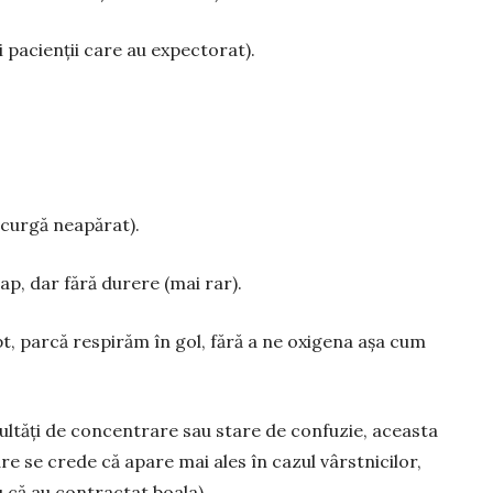
i pacien­ții care au expectorat).
ă curgă neapărat).
ap, dar fără durere (mai rar).
pt, parcă respirăm în gol, fără a ne oxigena așa cum
icultăți de concentrare sau stare de confuzie, aceasta
e se crede că apare mai ales în cazul vârstnicilor,
 că au contractat boala).