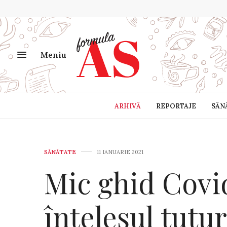
Meniu
ARHIVĂ
REPORTAJE
SĂN
SĂNĂTATE
11 IANUARIE 2021
Mic ghid Covi
înțelesul tutu