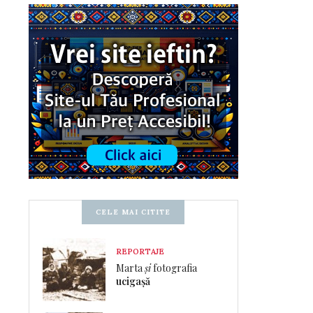
CELE MAI CITITE
REPORTAJE
Marta
și
fotografia
ucigașă