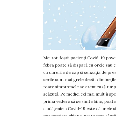
Mai toți foștii pacienți Covid-19 poves
febra poate să dispară cu orele sau cu
cu durerile de cap și sen­zația de pres
serile sunt mai grele decât dimi­nețile,
toate simptomele se ate­nuează timp 
scăzută. Pe medici cel mai mult îi spe
prima vedere să se simte bine, poate 
ciudățenie a Covid-19 este că unele si
pot persista chiar și peste șase săptă­