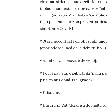
virus nu-și dau seama decât foarte tâ
tabloul manifestărilor pe care le îmbr
de Organizația Mondială a Sănă­tății, d
foști pacienți, ca­re au prezentat descr
simptome Covid-19:
* Stare accentuată de oboseală, uneor
(apar adesea încă de la debutul bolii).
* Amețeli sau senzație de vertij.
* Febră sau stare subfebrilă (mulți pac
plus-minus două-trei grade).
* Frisoane.
* Durere în gât (descrisă de multe ori