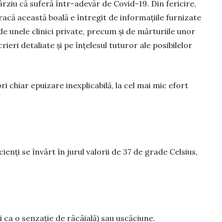
rziu că suferă într-ade­văr de Covid-19. Din fericire,
acă aceas­tă boală e întregit de informațiile furnizate
e unele cli­nici private, precum și de măr­turiile unor
ieri detaliate și pe înțele­sul tuturor ale posi­bile­lor
i chiar epuizare inexplicabilă, la cel mai mic efort
i­enți se învârt în jurul valorii de 37 de grade Celsius,
 ca o sen­zație de râcâială) sau uscăciune.