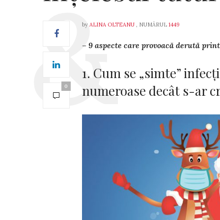
by
ALINA OLTEANU
, NUMĂRUL
1449
– 9 aspecte care provoacă derută print
1. Cum se „simte” infec
numeroase decât s-ar c
0