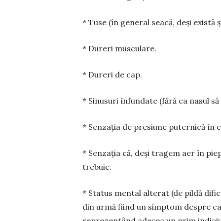
* Tuse (în general seacă, deși există ș
* Dureri musculare.
* Dureri de cap.
* Sinusuri înfundate (fără ca nasul s
* Senzația de presiune puternică în c
* Senzația că, deși tragem aer în pie
tre­buie.
* Status mental alterat (de pildă dif
din urmă fiind un simptom despre car
reprezentând adesea un prim indiciu