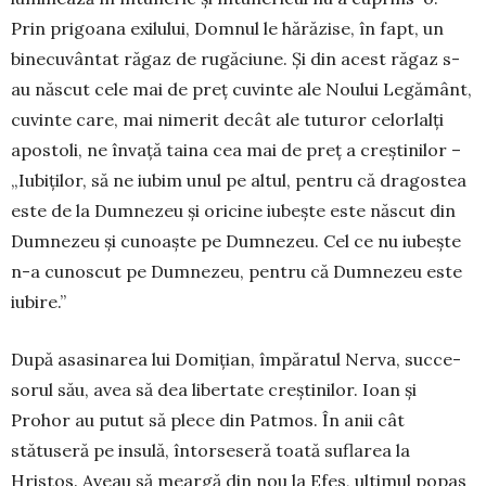
Prin pri­goa­na exi­­lului, Dom­nul le hă­răzise, în fapt, un
bine­cuvântat ră­gaz de rugăciune. Și din acest răgaz s-
au năs­cut cele mai de preț cu­vinte ale Noului Legă­mânt,
cuvinte care, mai ni­merit decât ale tutu­ror celorlalți
apos­toli, ne învață taina cea mai de preț a creș­tinilor –
„Iubiţi­lor, să ne iubim unul pe altul, pentru că dra­gostea
este de la Dumnezeu şi ori­cine iubeşte este născut din
Dumnezeu şi cunoaşte pe Dum­nezeu. Cel ce nu iubeşte
n-a cu­nos­cut pe Dum­nezeu, pentru că Dum­­nezeu este
iubire.”
După asasinarea lui Domițian, împă­ratul Nerva, succe­
so­rul său, avea să dea libertate creștinilor. Ioan și
Prohor au putut să ple­ce din Patmos. În anii cât
stătuseră pe insulă, întor­seseră toată suflarea la
Hristos. Aveau să meargă din nou la Efes, ultimul popas