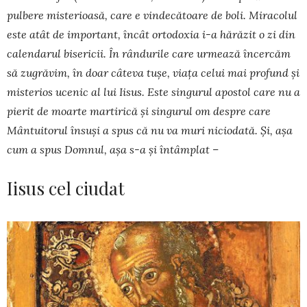
pulbere misterioasă, care e vindecătoare de boli. Miracolul
este atât de important, încât ortodoxia i-a hărăzit o zi din
calendarul bisericii. În rândurile care urmează încercăm
să zugră­vim, în doar câteva tușe, viața celui mai profund și
misterios ucenic al lui Iisus. Este singurul apostol care nu a
pierit de moarte martirică și singurul om despre care
Mântui­torul însuși a spus că nu va muri nicio­dată. Și, așa
cum a spus Domnul, așa s-a și întâmplat –
Iisus cel ciudat