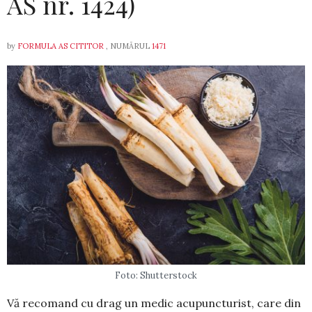
AS nr. 1424)
by
FORMULA AS CITITOR
, NUMĂRUL
1471
Foto: Shutterstock
Vă recomand cu drag un medic acupuncturist, care din