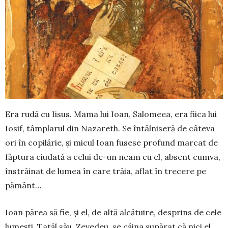
Era rudă cu Iisus. Mama lui Ioan, Salomeea, era fiica lui
Iosif, tâmplarul din Nazareth. Se întâlniseră de câteva
ori în copilărie, și micul Ioan fusese profund marcat de
făptura ciudată a celui de-un neam cu el, absent cumva,
înstrăinat de lumea în care trăia, aflat în trecere pe
pământ…
Ioan părea să fie, și el, de altă alcătuire, desprins de cele
lumești. Tatăl său, Zevedeu, se căina supărat că nici el,