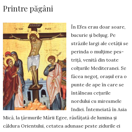
Printre păgâni
În Efes erau doar soare,
bucurie și belșug. Pe
străzile largi ale cetății se
perinda o mulțime pes­
triță, venită din toate
colțurile Mediteranei. Se
fă­cea negoț, orașul era o
punte de ape în care se
întâl­neau cețurile
nordului cu miresmele
Indiei. Înte­meiată în Asia
Mică, la țărmurile Mă­rii Egee, răsfățată de lu­mina și
căldura Orientului, cetatea adunase peste zidu­rile ei