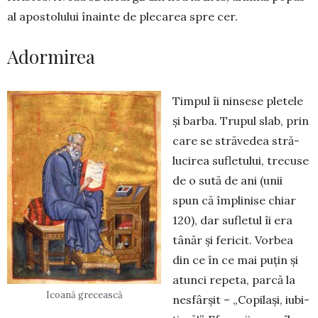
al aposto­lului înainte de plecarea spre cer.
Adormirea
Timpul îi ninsese pletele
și barba. Trupul slab, prin
care se străvedea stră­
lucirea sufletului, trecuse
de o sută de ani (unii
spun că împlinise chiar
120), dar sufletul îi era
tânăr și fericit. Vorbea
din ce în ce mai puțin și
atunci repeta, parcă la
Icoană grecească
nesfârșit – „Copilași, iubi­