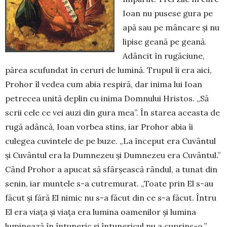
Ioan nu pusese gura pe
apă sau pe mâncare și nu
lipise geană pe geană.
Adân­cit în rugăciune,
părea scufundat în ceruri de lumină. Trupul îi era aici,
Prohor îl vedea cum abia respiră, dar inima lui Ioan
petrecea unită deplin cu inima Domnului Hristos. „Să
scrii cele ce vei auzi din gura mea”. În starea aceasta de
rugă adâncă, Ioan vorbea stins, iar Prohor abia îi
culegea cuvin­tele de pe buze. „La început era Cuvântul
şi Cu­vântul era la Dumnezeu şi Dumnezeu era Cuvân­tul.”
Când Prohor a apucat să sfârșească rândul, a tunat din
senin, iar muntele s-a cutre­mu­rat. „Toate prin El s-au
făcut şi fără El nimic nu s-a făcut din ce s-a fă­cut. Întru
El era via­ţa şi via­ţa era lumina oa­me­nilor și lumina
luminează în întu­ne­ric şi întunericul nu a cu­prins-o.”