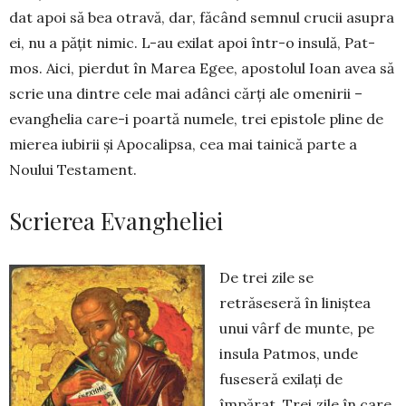
dat apoi să bea otravă, dar, făcând sem­nul crucii asupra
ei, nu a pățit nimic. L-au exilat apoi într-o insulă, Pat­
mos. Aici, pierdut în Marea Egee, apostolul Ioan avea să
scrie una din­tre cele mai adânci cărți ale omenirii –
evanghelia care-i poartă numele, trei epistole pline de
mierea iubirii și Apoca­lipsa, cea mai tainică parte a
Noului Testament.
Scrierea Evangheliei
De trei zile se
retrăseseră în liniș­tea
unui vârf de munte, pe
insula Patmos, unde
fuse­seră exilați de
împărat. Trei zile în care