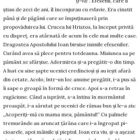
ți-vă!”. Efesenii, care îl
știau de zeci de ani, îl înconjurau cu evlavie. Era cinstit
până și de păgânii care se împuținaseră prin
propovăduirea lui. Crucea lui Hris­tos, la început privită
cu dispreț, era atâr­nată de acum în cele mai multe case.
Dragostea Apostolului Ioan birui­se ini­mile efesenilor.
Curând avea să plece pentru totdeauna. Misiunea sa pe
pă­mânt se sfârșise. Adormirea și-a pre­gă­tit-o din timp.
A luat cu sine șapte uce­nici credincioși și au ieșit afară
din ce­tate. Acolo, într-un loc anume pregă­tit, i-a pus să
îi sape o groapă în formă de cruce. Apoi s-a retras în
rugăciune. Când a isprăvit, s-a întins în mormântul
proas­păt, i-a sărutat pe ucenici de rămas bun și le-a zis:
„Aco­periți-mă cu mama mea, pământul!” Cu palmele
tremurân­de au aruncat țărâna care i-a îngropat pi­
cioa­rele, apoi mâinile și pieptul. Ioan era viu, și-a așezat