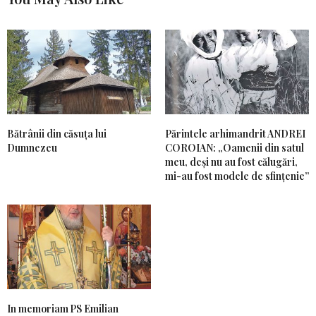
Bătrânii din căsuța lui
Părintele arhimandrit ANDREI
Dumnezeu
COROIAN: „Oamenii din satul
meu, deși nu au fost călugări,
mi-au fost modele de sfințenie”
In memoriam PS Emilian