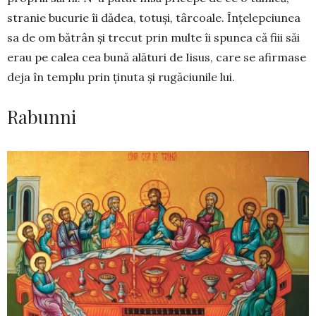
stranie bucurie îi dădea, totuși, târcoale. Înțelepciunea
sa de om bătrân și trecut prin multe îi spunea că fiii săi
erau pe calea cea bună alături de Iisus, care se afirmase
deja în templu prin ținuta și rugăciunile lui.
Rabunni