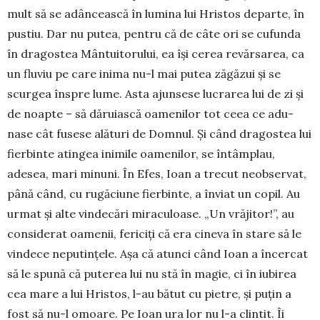
mult să se adânceas­că în lumina lui Hristos departe, în
pus­tiu. Dar nu putea, pen­tru că de câte ori se cufunda
în dra­gostea Mântuitorului, ea își cerea revăr­sarea, ca
un fluviu pe care ini­ma nu-l mai putea zăgăzui și se
scur­gea înspre lume. Asta ajun­sese lucrarea lui de zi și
de noapte – să dăruiască oamenilor tot ceea ce adu­
nase cât fusese alături de Dom­nul. Și când dragostea lui
fierbinte atingea inimile oame­nilor, se în­tâm­plau,
adesea, mari minuni. În Efes, Ioan a tre­cut neobservat,
până când, cu rugă­ciune fierbinte, a înviat un co­pil. Au
urmat și alte vindecări mira­culoase. „Un vră­jitor!”, au
conside­rat oamenii, fericiți că era cineva în stare să le
vindece nepu­tințele. Așa că atunci când Ioan a încercat
să le spună că puterea lui nu stă în magie, ci în iubirea
cea mare a lui Hristos, l-au bătut cu pietre, și puțin a
fost să nu-l omoare. Pe Ioan ura lor nu l-a clintit. Îi