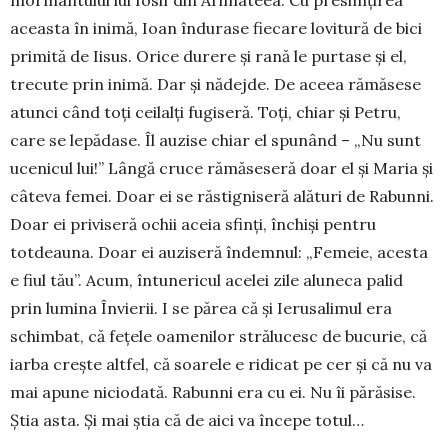
aceasta în inimă, Ioan îndurase fiecare lovitură de bici
primită de Iisus. Orice durere și rană le purtase și el,
trecute prin inimă. Dar și nădejde. De aceea rămăsese
atunci când toți ceilalți fugi­seră. Toți, chiar și Petru,
care se lepădase. Îl auzise chiar el spunând – „Nu sunt
ucenicul lui!” Lângă cruce rămăse­seră doar el și Maria și
câte­va femei. Doar ei se răstig­niseră alături de Rabunni.
Doar ei priviseră ochii aceia sfinți, închiși pentru
totdea­una. Doar ei auziseră îndem­nul: „Femeie, acesta
e fiul tău”. Acum, întunericul ace­lei zile aluneca palid
prin lumina Învierii. I se părea că și Ierusalimul era
schimbat, că fețele oamenilor strălu­cesc de bucurie, că
iarba crește altfel, că soarele e ri­di­cat pe cer și că nu va
mai apune niciodată. Rabunni era cu ei. Nu îi părăsise.
Știa asta. Și mai știa că de aici va începe totul…