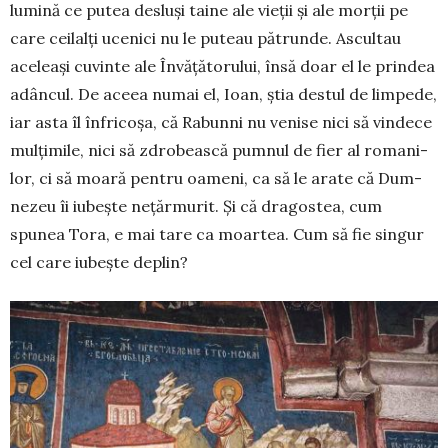
lumină ce putea desluși taine ale vieții și ale morții pe
care ceilalți ucenici nu le puteau pătrunde. Ascultau
aceleași cuvinte ale Învățătorului, însă doar el le prindea
adâncul. De aceea numai el, Ioan, știa destul de limpede,
iar asta îl înfricoșa, că Rabunni nu venise nici să vindece
mul­țimile, nici să zdrobească pumnul de fier al roma­ni­
lor, ci să moară pentru oa­meni, ca să le arate că Dum­
nezeu îi iubește nețăr­murit. Și că dragostea, cum
spunea Tora, e mai tare ca moartea. Cum să fie singur
cel care iubește deplin?