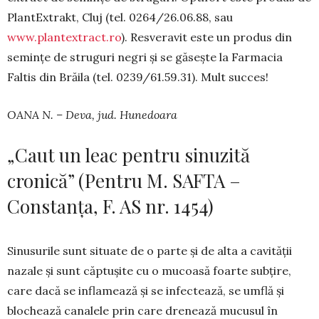
Plant­Extrakt, Cluj (tel. 0264/26.06.88, sau
www.plantextract.ro
). Resve­ra­vit este un produs din
semințe de struguri negri și se găsește la Farmacia
Faltis din Brăila (tel. 0239/61.59.31). Mult succes!
OANA N. – Deva, jud. Hunedoara
„Caut un leac pentru sinuzită
cronică” (Pentru M. SAFTA –
Constanța, F. AS nr. 1454)
Sinusurile sunt situate de o parte și de alta a cavității
nazale și sunt căptușite cu o mucoasă foar­te subțire,
care dacă se inflamează și se infectează, se umflă și
blochează canalele prin care drenează mucusul în