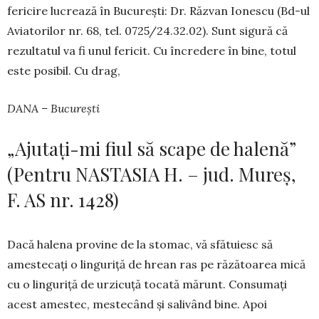
fericire lucrează în București: Dr. Răzvan Ionescu (Bd-ul
Aviatorilor nr. 68, tel. 0725/24.32.02). Sunt sigură că
rezultatul va fi unul fericit. Cu în­credere în bine, totul
este posibil. Cu drag,
DANA – București
„Ajutați-mi fiul să scape de halenă”
(Pentru NASTASIA H. – jud. Mureș,
F. AS nr. 1428)
Dacă halena provine de la sto­mac, vă sfătuiesc să
amestecați o linguriță de hrean ras pe răzătoarea mică
cu o linguriță de urzicuță to­cată mărunt. Consumați
acest ames­tec, mestecând și salivând bine. Apoi