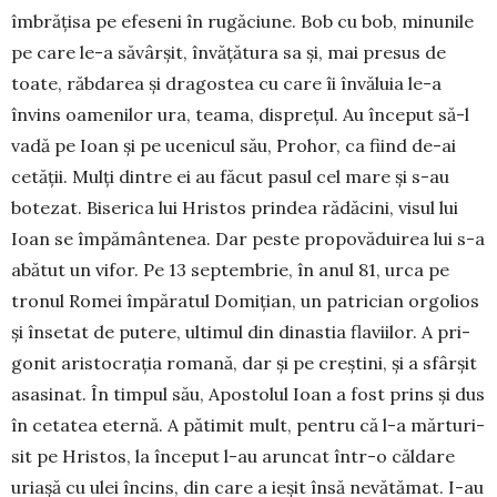
îmbrățisa pe efeseni în rugăciune. Bob cu bob, minunile
pe care le-a săvârșit, învă­țătura sa și, mai presus de
toate, răbdarea și dragostea cu care îi învăluia le-a
învins oamenilor ura, ­teama, disprețul. Au început să-l
vadă pe Ioan și pe ucenicul său, Pro­hor, ca fiind de-ai
cetății. Mulți din­tre ei au făcut pasul cel mare și s-au
botezat. Biserica lui Hristos prindea rădăcini, visul lui
Ioan se împămân­tenea. Dar peste propo­vă­duirea lui s-a
abătut un vifor. Pe 13 septem­brie, în anul 81, urca pe
tro­nul Ro­mei împăratul Domi­țian, un patri­cian orgolios
și însetat de pu­tere, ulti­mul din dinastia flaviilor. A pri­
gonit aristocrația romană, dar și pe creștini, și a sfârșit
asasinat. În tim­pul său, Apostolul Ioan a fost prins și dus
în cetatea eternă. A pătimit mult, pentru că l-a măr­turi­
sit pe Hris­tos, la început l-au arun­cat într-o căldare
uriașă cu ulei în­cins, din care a ieșit însă nevătămat. I-au