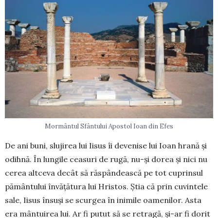
Mormântul Sfântului Apostol Ioan din Efes
De ani buni, slujirea lui Iisus îi devenise lui Ioan hrană și
odihnă. În lungile ceasuri de rugă, nu-și dorea și nici nu
cerea altceva de­cât să răspân­dească pe tot cu­prin­­sul
pământului învățătura lui Hristos. Știa că prin cuvintele
sale, Iisus însuși se scurgea în ini­mile oamenilor. Asta
era mântui­rea lui. Ar fi putut să se retragă, și-ar fi dorit