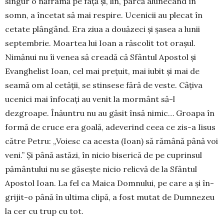
singur o năframă pe față și, lin, parcă alu­necând în
somn, a înce­tat să mai respire. Ucenicii au ple­cat în
cetate plângând. Era ziua a două­zeci și șasea a lunii
septembrie. Moar­tea lui Ioan a răscolit tot orașul.
Nimă­nui nu îi venea să creadă că Sfântul Apostol și
Evanghelist Ioan, cel mai prețuit, mai iubit și mai de
seamă om al cetății, se stinsese fără de veste. Câțiva
ucenici mai înfocați au venit la mor­mânt să-l
dezgroape. Înăuntru nu au gă­sit însă ni­mic… Groapa în
formă de cru­ce era goală, ade­verind ceea ce zis-a Iisus
către Petru: „Voiesc ca acesta (Ioan) să ră­mână până voi
veni.” Și până astăzi, în nicio biserică de pe cuprinsul
pămân­tului nu se găsește nicio relicvă de la Sfântul
Apostol Ioan. La fel ca Maica Domnului, pe care a și în­
gri­jit-o până în ultima clipă, a fost mutat de Dum­nezeu
la cer cu trup cu tot.