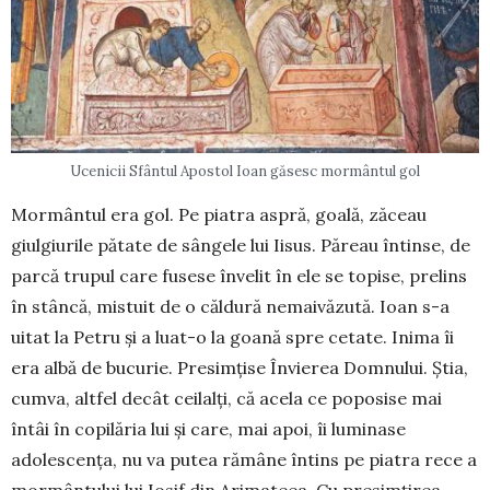
Ucenicii Sfântul Apostol Ioan găsesc mormântul gol
Mormântul era gol. Pe piatra aspră, goală, zăceau
giulgiurile pătate de sân­gele lui Iisus. Păreau întin­se, de
parcă trupul care fusese învelit în ele se to­pise, prelins
în stâncă, mis­tuit de o căldură nemai­văzută. Ioan s-a
uitat la Petru și a luat-o la goană spre cetate. Inima îi
era albă de bucurie. Presim­țise Învierea Domnului. Știa,
cumva, altfel decât ceilalți, că acela ce poposise mai
întâi în copilăria lui și care, mai apoi, îi luminase
adolescența, nu va putea rămâne întins pe piatra rece a
mormân­tului lui Iosif din Arimateea. Cu presimțirea