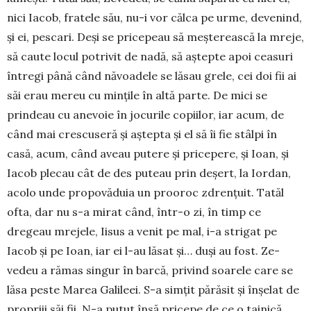
nici Iacob, fratele său, nu-i vor căl­ca pe urme, devenind,
și ei, pescari. Deși se pricepeau să meșterească la mreje,
să caute locul potrivit de nadă, să aș­tepte apoi ceasuri
întregi până când năvoadele se lăsau grele, cei doi fii ai
săi erau mereu cu mințile în altă parte. De mici se
prindeau cu anevoie în jocurile copiilor, iar acum, de
când mai crescuseră și aștepta și el să îi fie stâlpi în
casă, acum, când aveau putere și pricepere, și Ioan, și
Iacob plecau cât de des puteau prin deșert, la Iordan,
acolo unde propovăduia un prooroc zdren­țuit. Tatăl
ofta, dar nu s-a mirat când, într-o zi, în timp ce
dregeau mrejele, Iisus a venit pe mal, i-a strigat pe
Iacob și pe Ioan, iar ei l-au lăsat și… duși au fost. Ze­
vedeu a rămas singur în barcă, privind soarele care se
lăsa peste Marea Galileei. S-a simțit părăsit și înșelat de
propriii săi fii. N-a putut însă pricepe de ce o tainică,