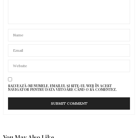
SALVEAZĂ-MI NUMELE, EMAILUL ȘI SITE-UL WEB ÎN ACEST
NAVIGATOR PENTRU DATA VIITOARE CÂND O SĂ COMENTEZ.
You May Also Like