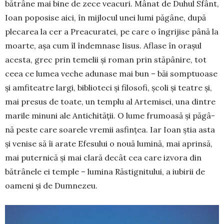
bătrâne mai bine de zece veacuri. Mânat de Du­hul Sfânt,
Ioan poposise aici, în mij­locul unei lumi păgâne, după
plecarea la cer a Preacuratei, pe care o îngrijise până la
moar­te, așa cum îl îndemnase Iisus. Aflase în ora­șul
acesta, grec prin temelii și roman prin stăpâ­nire, tot
ceea ce lumea veche adu­nase mai bun – băi somptuoase
și amfiteatre largi, biblioteci și filo­sofi, școli și teatre și,
mai presus de toate, un templu al Artemisei, una dintre
marile minuni ale Antichității. O lume frumoasă și păgâ­
nă peste care soarele vremii asfințea. Iar Ioan știa asta
și ve­nise să îi arate Efesului o nouă lumină, mai aprinsă,
mai puter­nică și mai clară decât cea care izvora din
bătrânele ei temple – lumina Răs­tig­nitului, a iubirii de
oameni și de Dumnezeu.