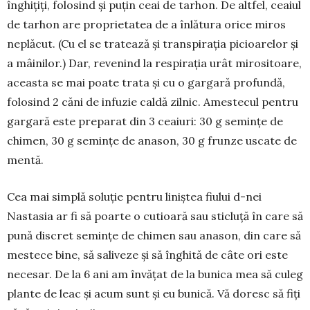
înghițiți, folosind și puțin ceai de tarhon. De altfel, ceaiul
de tarhon are proprietatea de a înlătura orice miros
neplăcut. (Cu el se tratează și transpirația picioare­lor și
a mâinilor.) Dar, revenind la respirația urât mirositoare,
aceasta se mai poate trata și cu o gar­gară profundă,
folosind 2 căni de infuzie caldă zil­nic. Amestecul pentru
gargară este preparat din 3 ceaiuri: 30 g semințe de
chimen, 30 g semințe de anason, 30 g frunze uscate de
mentă.
Cea mai simplă soluție pentru liniștea fiului d-nei
Nastasia ar fi să poarte o cutioară sau sticluță în care să
pună discret semințe de chimen sau ana­son, din care să
mestece bine, să saliveze și să în­ghită de câte ori este
necesar. De la 6 ani am învățat de la bunica mea să culeg
plante de leac și acum sunt și eu bunică. Vă doresc să fiți