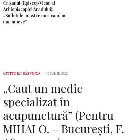
Crișanul (Episcop Vicar al
Arhiepiscopiei Aradului):
„Sufletele noastre mor când nu
mai iubesc”
CITITORII RĂSPUND
15 IUNIE 2021
„Caut un medic
specializat în
acupunctură” (Pentru
MIHAI O. – București, F.