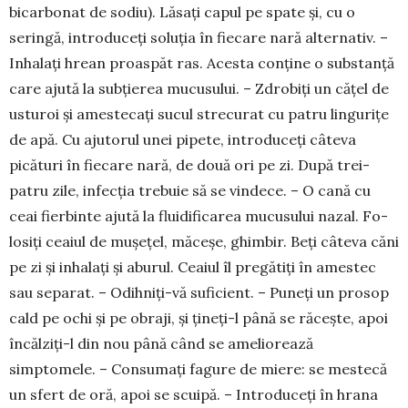
bicarbonat de sodiu). Lăsați capul pe spate și, cu o
seringă, introdu­ceți soluția în fiecare nară alter­nativ. –
Inhalați hrean proaspăt ras. Acesta conți­ne o substanță
care ajută la sub­țierea mucusului. – Zdrobiți un cățel de
usturoi și amestecați su­cul strecurat cu pa­tru lingurițe
de apă. Cu ajutorul unei pipete, intro­duceți câteva
picături în fiecare nară, de două ori pe zi. După trei-
patru zile, infec­ția trebuie să se vindece. – O cană cu
ceai fierbinte ajută la fluidificarea mucusului nazal. Fo­
losiți ceaiul de mușețel, măceșe, ghimbir. Beți câteva căni
pe zi și inhalați și aburul. Ceaiul îl pre­gătiți în amestec
sau separat. – Odih­niți-vă sufi­cient. – Puneți un prosop
cald pe ochi și pe obraji, și țineți-l până se răcește, apoi
încălziți-l din nou până când se ameliorează
simptomele. – Con­su­mați fagure de miere: se mestecă
un sfert de oră, apoi se scuipă. – Introduceți în hrana