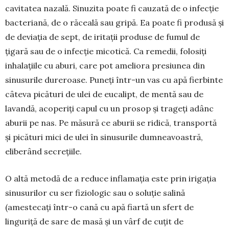
cavitatea nazală. Sinuzita poate fi cau­zată de o infecție
bacteriană, de o răceală sau gripă. Ea poate fi produsă și
de deviația de sept, de iritații produse de fumul de
țigară sau de o infecție mico­tică. Ca remedii, folosiți
inhalațiile cu aburi, care pot ameliora presiunea din
sinusurile dureroa­se. Puneți într-un vas cu apă fierbinte
câteva picături de ulei de eucalipt, de mentă sau de
lavandă, aco­periți capul cu un prosop și trageți adânc
aburii pe nas. Pe măsură ce aburii se ridică, transportă
și picături mici de ulei în sinusurile dumneavoastră,
eliberând secrețiile.
O altă metodă de a reduce inflamația este prin irigația
sinusurilor cu ser fiziologic sau o soluție salină
(amestecați într-o cană cu apă fiartă un sfert de
linguriță de sare de masă și un vârf de cuțit de