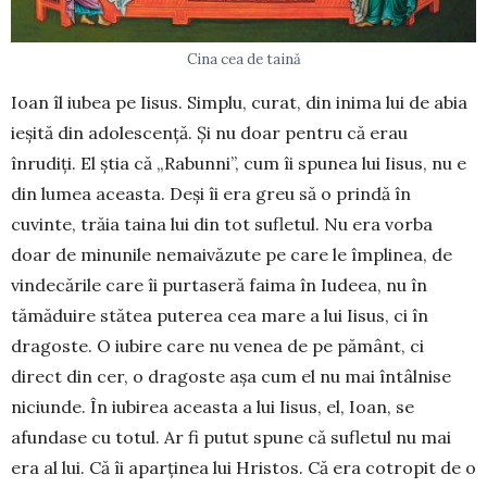
Cina cea de taină
Ioan îl iubea pe Iisus. Simplu, curat, din inima lui de abia
ieșită din adolescență. Și nu doar pen­tru că erau
înrudiți. El știa că „Ra­bunni”, cum îi spunea lui Iisus, nu e
din lumea aceasta. Deși îi era greu să o prindă în
cuvinte, trăia taina lui din tot sufletul. Nu era vorba
doar de minunile nemai­văzute pe care le împlinea, de
vindecările care îi purtaseră faima în Iudeea, nu în
tămăduire stătea puterea cea mare a lui Iisus, ci în
dragoste. O iubire care nu venea de pe pământ, ci
direct din cer, o dragoste așa cum el nu mai întâlnise
niciunde. În iubirea aceasta a lui Iisus, el, Ioan, se
afundase cu totul. Ar fi putut spune că sufletul nu mai
era al lui. Că îi aparținea lui Hristos. Că era cotropit de o