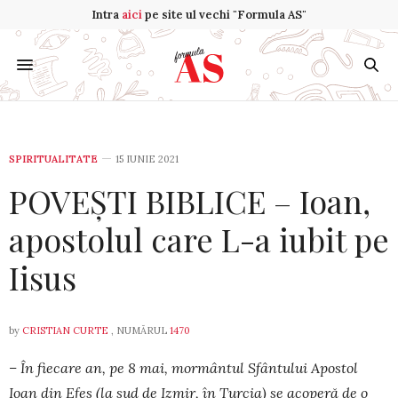
Intra
aici
pe site ul vechi "Formula AS"
SPIRITUALITATE
15 IUNIE 2021
POVEȘTI BIBLICE – Ioan,
apostolul care L-a iubit pe
Iisus
by
CRISTIAN CURTE
, NUMĂRUL
1470
– În fiecare an, pe 8 mai, mormântul Sfântului Apostol
Ioan din Efes (la sud de Izmir, în Turcia) se acoperă de o