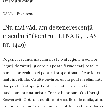
sănătoși și vo­ioși!
DANA – București
„Nu mai văd, am degenerescență
maculară” (Pentru ELENA B., F. AS
nr. 1449)
Degenerescența maculară este o afecțiune a ochilor
legată de vârstă, și care nu poate fi vindecată to­tal cu
nimic, dar evoluția ei poate fi stopată sau mă­car foarte
mult încetinită. Cu alte cuvinte, ea nu poate fi elimi­nată,
dar poate fi sto­pată. Pentru acest lucru, există
medicamente natu­riste. Foarte bune sunt Op­ti­­fort și
Resveravit. Optifort con­ține luteină, flori de crăi­ță, afin,
extract de se­min­țe de stru­guri. Optifort este produs de