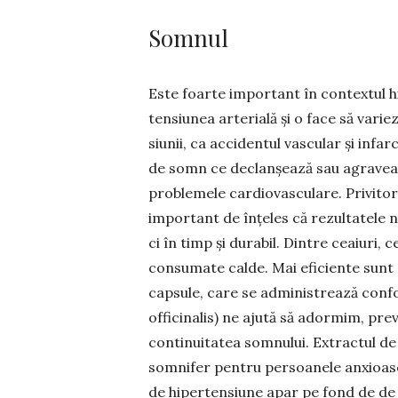
Somnul
Este foarte important în con­textul hi
ten­siunea arterială și o face să varie
siunii, ca accidentul vas­cular și infa
de somn ce declan­șează sau agravează
problemele cardiovascu­lare. Privitor 
important de înțeles că rezul­tatele 
ci în timp și du­rabil. Dintre ceaiuri, 
consumate calde. Mai efi­ciente sunt 
capsule, care se administrează confor
officinalis) ne ajută să ador­mim, pre
continui­tatea somnului. Extractul de g
somnifer pentru persoanele anxioase, 
de hiper­tensiune apar pe fond de de