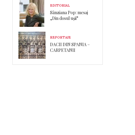
EDITORIAL
Sânziana Pop: mesaj
„Din dosul ușii”
REPORTAJE
DACII DIN SPANIA –
CARPETANII