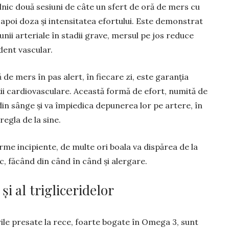
zilnic două sesiuni de câte un sfert de oră de mers cu
 apoi doza și intensitatea efortului. Este demonstrat
siunii arteriale în stadii grave, mersul pe jos reduce
ident vascular.
oră de mers în pas alert, în fiecare zi, este garanția
ății cardiovas­cu­lare. Această formă de efort, numită de
din sânge și va îm­piedica depunerea lor pe artere, în
regla de la sine.
orme in­cipiente, de multe ori boala va dispărea de la
, făcând din când în când și alergare.
și al trigliceridelor
rile presate la rece, foarte bogate în Omega 3, sunt