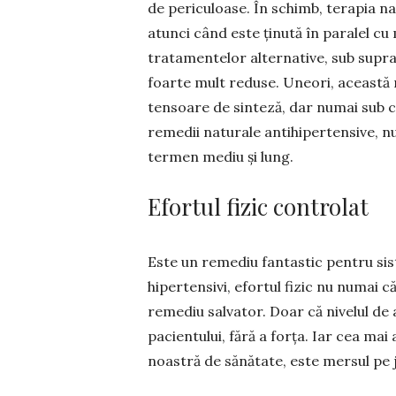
de pericu­loase. În schimb, terapia n
atunci când este ținută în paralel cu
tratamentelor alternative, sub supr
foarte mult reduse. Uneori, această
ten­soare de sinteză, dar numai sub c
remedii na­turale antihi­per­tensive, 
termen mediu și lung.
Efortul fizic controlat
Este un remediu fantastic pentru sis
hiperten­sivi, efortul fizic nu numai c
remediu salvator. Doar că nivelul de a
pacientului, fără a forța. Iar cea mai
noastră de sănătate, este mersul pe 