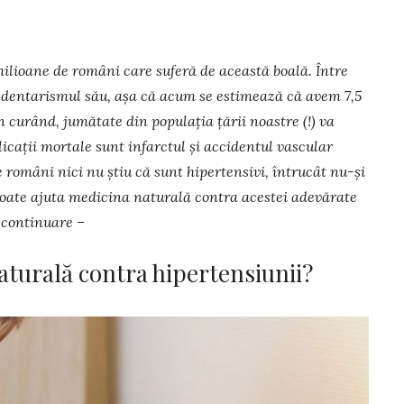
ilioane de români care suferă de această boală. Între
sedenta­rismul său, așa că acum se estimează că avem 7,5
n curând, jumătate din populația țării noastre (!) va
licații mortale sunt infarctul și accidentul vascular
e români nici nu știu că sunt hipertensivi, întrucât nu-și
oate ajuta medicina naturală contra acestei adevărate
 continuare –
turală contra hipertensiunii?