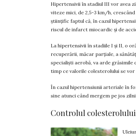
Hipertensivii în stadiul III vor avea 
viteze mici, de 2,5-3 km/h, crescând
științific faptul că, în cazul hiperten
riscul de infarct mio­cardic și de acc
La hipertensivii în stadiile I și II, o 
recu­pe­rării, măcar parțiale, a sănăt
specialiști aerobă, va arde grăsimile 
timp ce valo­rile colesterolului se vor 
În cazul hipertensiunii arteriale în f
sine atunci când mergem pe jos zilnic
Controlul colesterolului 
Uleiu