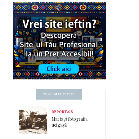
CELE MAI CITITE
REPORTAJE
Marta
și
fotografia
ucigașă