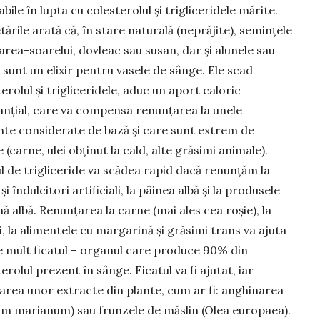
bile în lupta cu colesterolul și trigliceridele mărite.
ările arată că, în stare naturală (neprăjite), seminţele
area-soarelui, dovleac sau susan, dar și alunele sau
 sunt un elixir pentru vasele de sânge. Ele scad
erolul și trigliceridele, aduc un aport caloric
anţial, care va compensa renunţarea la unele
nte considerate de bază și care sunt extrem de
 (carne, ulei obţinut la cald, alte grăsimi animale).
ul de trigliceride va scădea rapid dacă renunțăm la
și îndulcitori artificiali, la pâinea albă și la produsele
nă albă. Renunțarea la carne (mai ales cea roșie), la
i, la alimentele cu margarină și grăsimi trans va ajuta
e mult ficatul – organul care produce 90% din
erolul prezent în sânge. Ficatul va fi ajutat, iar
trarea unor extracte din plante, cum ar fi: anghina­rea
um ma­rianum) sau frunzele de măslin (Olea europaea).