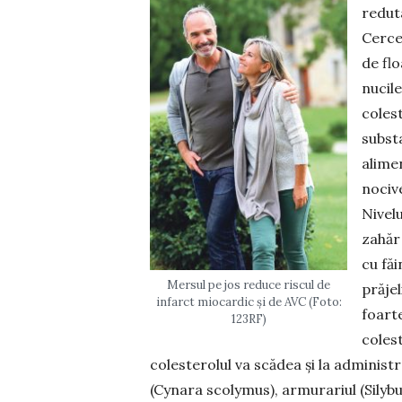
reduta
Cercet
de flo
nucile
colest
subst
alime
nocive
Nivel
zahăr 
cu făi
Mersul pe jos reduce riscul de
prăjel
infarct miocardic și de AVC (Foto:
foart
123RF)
colest
coleste­rolul va scădea și la adminis­
(Cynara scolymus), armurariul (Silyb