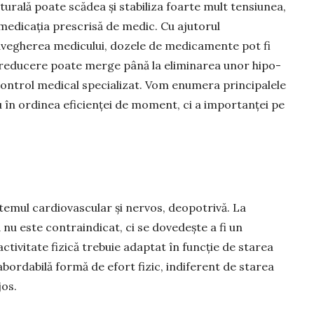
aturală poate scădea și stabiliza foarte mult tensiunea,
 medicația prescrisă de medic. Cu ajutorul
a­vegherea medicului, dozele de medicamente pot fi
 reducere poate merge până la eliminarea unor hipo­
ontrol medical spe­cializat. Vom enumera princi­pa­lele
nu în ordinea eficienței de moment, ci a importanței pe
temul cardiovascular și nervos, deopotrivă. La
ă nu este contrain­dicat, ci se dove­dește a fi un
ctivitate fizică trebuie adaptat în funcție de starea
 abordabilă formă de efort fizic, indiferent de starea
jos.