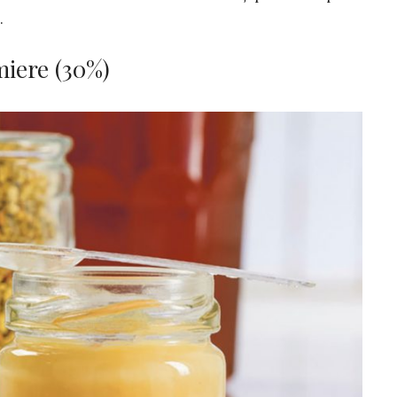
.
miere (30%)