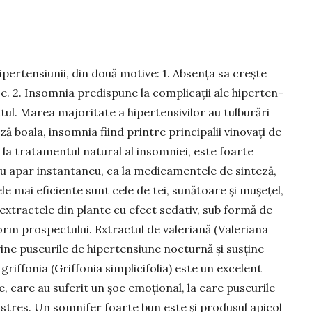
perten­siunii, din două motive: 1. Absența sa creș­te
ze. 2. Insomnia predis­pu­ne la complicații ale hiperten­
rctul. Marea majoritate a hipertensivilor au tulburări
 boala, insomnia fiind printre principalii vinovați de
la trata­mentul natural al insomniei, este foar­te
nu apar instantaneu, ca la me­dica­mentele de sinteză,
cele mai efi­ciente sunt cele de tei, sunătoare și mușețel,
extractele din plante cu efect sedativ, sub formă de
m pros­pectului. Extractul de valeriană (Va­le­riana
vine puseurile de hiperten­siune noc­turnă și susține
riffo­nia (Griffonia simplicifolia) este un ex­celent
care au suferit un șoc emo­­țional, la care puseurile
 stres. Un somnifer foarte bun este și produsul apicol