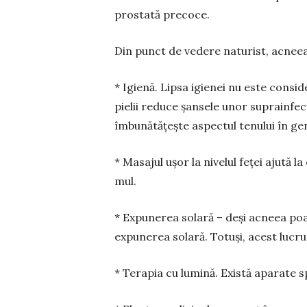
prostată precoce.
Din punct de vedere naturist, acneea 
* Igienă. Lipsa igienei nu este cons
pielii reduce șansele unor suprainfecț
îmbunătățește as­pec­­tul tenului în ge
* Masajul ușor la nivelul feței ajută 
mul.
* Expunerea solară – deși acneea poat
expu­ne­rea solară. Totuși, acest lu­c
* Terapia cu lumină. Există aparate s