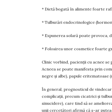
* Dietă bogată în alimente foarte rafi
* Tulburări endocrinologice (hormona
* Expunerea solară poate provoca, d
* Folosirea unor cosmetice foarte g
Clinic vorbind, pacienții cu acnee se p
Acneea se poate manifesta prin come
negre și albe), papule eritematoase (nu
În general, prognosticul de vindecar
complicații, pre­cum cicatrici și tulbu
sinucidere), care tind să se amelior
unii cercetători afirmă că s-ar putea