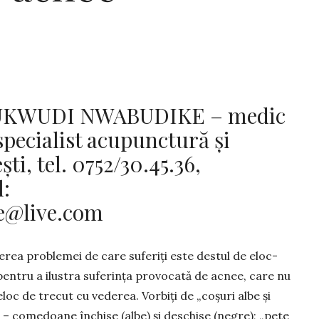
KWUDI NWABUDIKE – medic
pecialist acupunctură și
i, tel. 0752/30.45.36,
l:
e@live.com
erea problemei de care suferiți este des­tul de eloc­
pentru a ilustra sufe­rința provocată de acnee, care nu
loc de trecut cu vederea. Vorbiți de „coșuri albe și
– comedoane în­chise (albe) și deschise (ne­gre); „pete