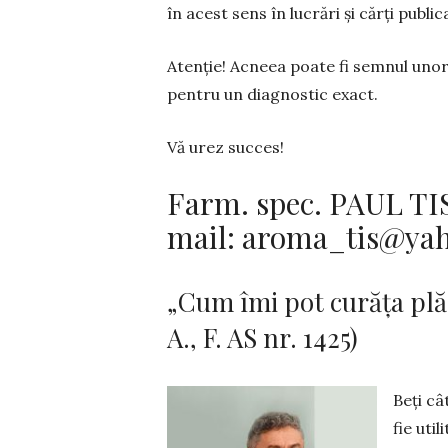
în acest sens în lucrări și cărți public
Atenție! Acneea poate fi sem­nul unor 
pentru un diag­nostic exact.
Vă urez succes!
Farm. spec. PAUL TISM
mail:
aroma_tis@ya
„Cum îmi pot curăţa pl
A., F. AS nr. 1425)
Beţi câ
fie util