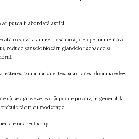
ar putea fi abordată astfel:
iderată o cauză a acneei, însă curățarea permanentă a
ii, reduce șansele blocării glandelor sebacee și
neral.
la creș­terea tonusului acesteia și ar putea diminua ede­
e să se agraveze, ea răspunde pozitiv, în general, la
ru trebuie făcut cu moderație
peciale în acest scop.