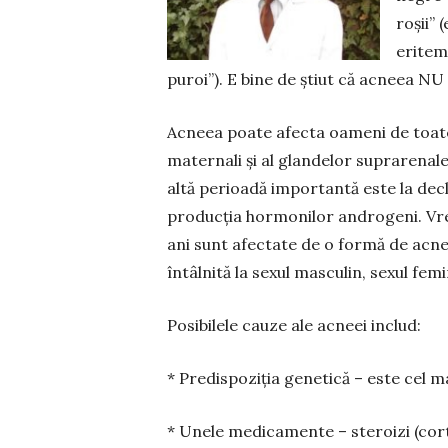
roșii” 
eritema
puroi”). E bine de știut că ac­neea NU
Acneea poate afecta oa­meni de toate 
maternali și al glandelor supra­renal
altă perioadă importantă este la de­c
producția hormonilor androgeni. Vre
ani sunt afectate de o formă de acne
întâl­nită la sexul mas­culin, sexul fem
Posibilele cauze ale acneei includ:
* Predispoziția genetică – este cel 
* Unele medicamente – steroizi (cortic