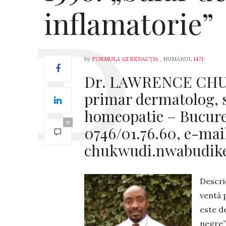
inflamatorie”
by
FORMULA AS REDACȚIA
, NUMĂRUL
1471
Dr. LAWRENCE CHU
primar dermatolog, s
homeopatie – Bucureșt
0
0746/01.76.60, e-mai
chukwudi.nwabudik
Descri
ventă 
este de
negre” 