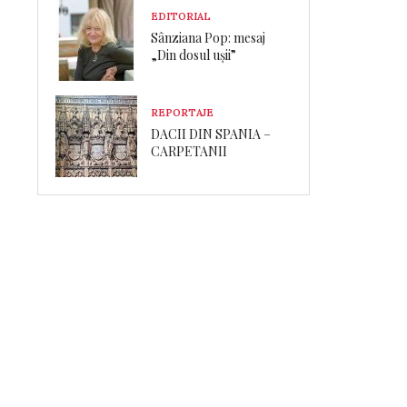
EDITORIAL
Sânziana Pop: mesaj
„Din dosul ușii”
REPORTAJE
DACII DIN SPANIA –
CARPETANII