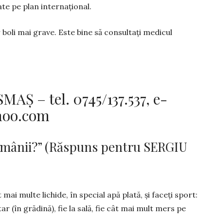
ate pe plan interna­țional.
boli mai grave. Este bine să consultați me­dicul
AȘ – tel. 0745/137.537, e-
hoo.com
ămânii?” (Răspuns pentru SERGIU
t mai multe lichide, în special apă plată, şi faceţi sport:
itar (în grădină), fie la sală, fie cât mai mult mers pe