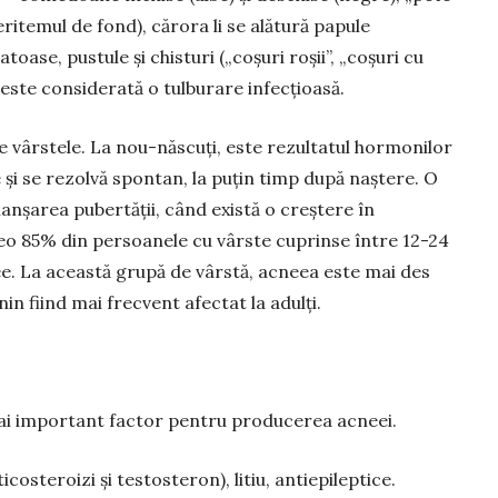
(eritemul de fond), cărora li se alătură papule
toase, pustule și chis­turi („coșuri roșii”, „co­șuri cu
 este con­siderată o tulburare infecți­oasă.
vârstele. La nou-năs­cuți, este rezultatul hormo­nilor
e și se rezolvă spontan, la puțin timp după naștere. O
lanșarea pubertății, când există o creștere în
o 85% din persoanele cu vârste cuprinse între 12-24
e. La această grupă de vârstă, acneea este mai des
inin fiind mai frecvent afectat la adulți.
mai im­portant factor pentru producerea acneei.
o­steroizi și testosteron), litiu, antiepileptice.