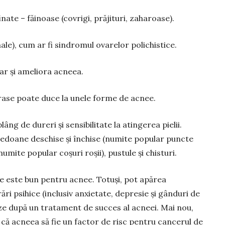
nate – făinoase (covrigi, prăjituri, zaharoase).
le), cum ar fi sindromul ovarelor polichistice.
ar și ameliora acneea.
rase poate duce la unele forme de acnee.
lâng de dureri și sensibilitate la atingerea pielii.
doane deschise și în­chise (numite popular puncte
mite popular coșuri ro­șii), pustule și chisturi.
e este bun pentru acnee. Totuși, pot apărea
rări psihice (inclusiv anxie­tate, depresie și gânduri de
eze după un tratament de succes al acneei. Mai nou,
 că acneea să fie un factor de risc pentru cancerul de