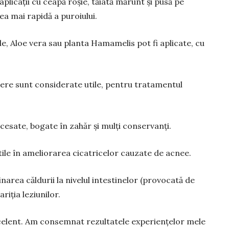
plicații cu ceapă roșie, tăiată mărunt și pusă pe
rea mai rapidă a puroiului.
rde, Aloe vera sau planta Hamamelis pot fi aplicate, cu
 bere sunt considerate utile, pentru tratamentul
cesate, bogate în za­hăr și mulți conservanți.
tile în ameliorarea cicatricelor cauzate de acnee.
area căldurii la ni­ve­lul intestinelor (provocată de
iția leziunilor.
elent. Am consem­nat rezultatele experiențelor mele