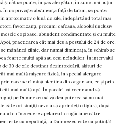
că şi cât se poate, în pas alergător, în zone mai puţin
e. În ce pri­veşte abstinenţa faţă de tutun, se poate
 în aproximativ o lună de zile, înde­părtând total mai
actorii favorizanţi, precum: cafeaua, alcoolul (in­clusiv
, mesele copioase, abundent condimentate şi cu multe
. Apoi, practicarea cât mai des a postului de 24 de ore,
 se mănâncă zilnic, dar nu­mai dimineaţa, în schimb se
ea foarte multă apă sau ceai neîndulcit. În intervalul
 de 30 de zile destinat dezintoxicării, alături de
 cât mai multă mişcare fizică, în special alergare
prin care se elimină nicotina din orga­nism, ca și prin
ţi cât mai multă apă. În paralel, vă recomand să
l rugaţi pe Dum­nezeu să vă dea pu­terea să nu mai
de câte ori simţiţi nevoia să aprindeţi o ţigară, după
mand cu încredere ape­larea la rugă­ciune către
eni este cu neputinţă, la Dumnezeu este cu putinţă!