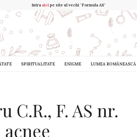
Intra
aici
pe site ul vechi "Formula AS"
ĂTATE
SPIRITUALITATE
ENIGME
LUMEA ROMÂNEASCĂ
 C.R., F. AS nr.
e acnee