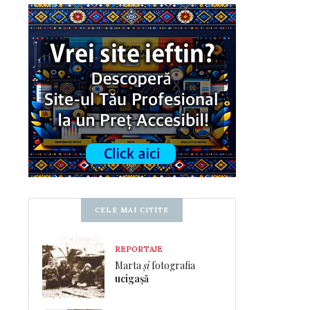
CELE MAI CITITE
REPORTAJE
Marta
și
fotografia
ucigașă