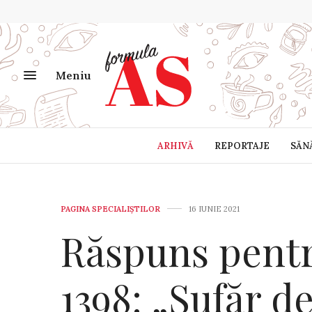
Meniu
ARHIVĂ
REPORTAJE
SĂN
PAGINA SPECIALIȘTILOR
16 IUNIE 2021
Răspuns pentru
1398: „Sufăr d