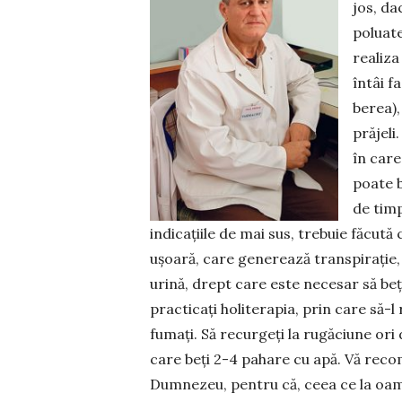
jos, da
po­luat
realiza
întâi f
berea)
prăjeli
în care
poate b
de timp
indicaţiile de mai sus, trebuie făcută
uşoară, care gene­rează transpiraţie, 
urină, drept care este nece­sar să be
practicaţi holi­terapia, prin care să-
fumați. Să recurgeţi la rugăciune ori 
care beţi 2-4 pahare cu apă. Vă reco
Dumnezeu, pentru că, ceea ce la oa­m