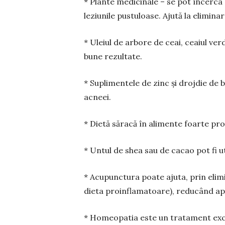
* Plante medicinale – se pot încerca a
leziunile pustuloase. Ajută la elimina
* Uleiul de arbore de ceai, ceaiul ve
bune rezultate.
* Suplimentele de zinc și drojdie de
acneei.
* Dietă săracă în alimente foarte pro
* Untul de shea sau de cacao pot fi u
* Acupunctura poate ajuta, prin elimin
dieta proinflamatoare), redu­când apar
* Homeopatia este un tra­tament exc