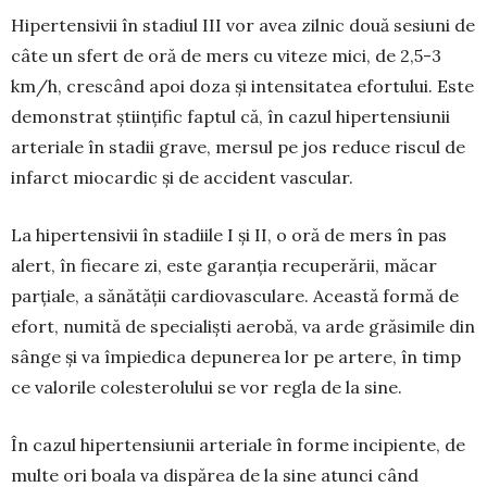
Hipertensivii în stadiul III vor avea zilnic două sesiuni de
câte un sfert de oră de mers cu viteze mici, de 2,5-3
km/h, crescând apoi doza și intensitatea efortului. Este
demonstrat științific faptul că, în cazul hipertensiunii
arteriale în stadii grave, mersul pe jos reduce riscul de
infarct mio­cardic și de accident vascular.
La hipertensivii în stadiile I și II, o oră de mers în pas
alert, în fiecare zi, este garanția recu­pe­rării, măcar
parțiale, a sănătății cardiovas­cu­lare. Această formă de
efort, numită de specialiști aerobă, va arde grăsimile din
sânge și va îm­piedica depunerea lor pe artere, în timp
ce valo­rile colesterolului se vor regla de la sine.
În cazul hipertensiunii arteriale în forme in­cipiente, de
multe ori boala va dispărea de la sine atunci când