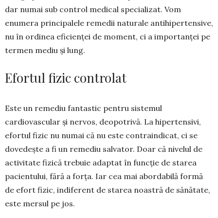
dar numai sub control medical spe­cializat. Vom
enumera princi­pa­lele remedii na­turale antihi­per­tensive,
nu în ordinea eficienței de moment, ci a importanței pe
termen mediu și lung.
Efortul fizic controlat
Este un remediu fantastic pentru sistemul
cardiovascular și nervos, deopotrivă. La hiperten­sivi,
efortul fizic nu numai că nu este contrain­dicat, ci se
dove­dește a fi un remediu salvator. Doar că nivelul de
activitate fizică trebuie adaptat în funcție de starea
pacientului, fără a forța. Iar cea mai abordabilă formă
de efort fizic, indiferent de starea noastră de sănătate,
este mersul pe jos.