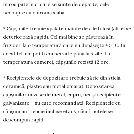
miros puternic, care se simte de departe; cele
necoapte au o aromă slabă.
* Căpșunile trebuie spălate înain­te de a le folosi (altfel se
deteriorează ra­pid). Cel mai bine se păstrează în
frigider, la o temperatură care nu depășește + 5° C. În
acest fel, ele pot fi conservate până la 5 zile. La
temperatura camerei, căpșunile rezistă 12 ore.
* Recipientele de depozitare trebuie să fie din sticlă,
ceramică, plastic sau metal emailat. Depozitarea
căpșunilor în vase de metal, cupru, fier și recipiente
galvanizate – nu este recoman­dată. Recipientele cu
căpșuni nu trebuie închise etanș, căci fructele se
descompun rapid.