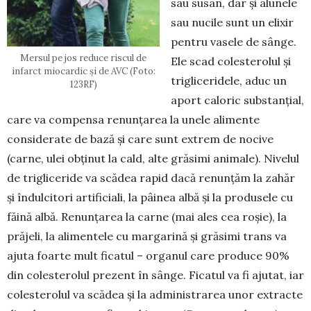
sau susan, dar și alunele
sau nucile sunt un elixir
pentru vasele de sânge.
Mersul pe jos reduce riscul de
Ele scad colesterolul și
infarct miocardic și de AVC (Foto:
trigliceridele, aduc un
123RF)
aport caloric substanţial,
care va compensa renunţarea la unele alimente
considerate de bază și care sunt extrem de nocive
(carne, ulei obţinut la cald, alte grăsimi animale). Nivelul
de trigliceride va scădea rapid dacă renunțăm la zahăr
și îndulcitori artificiali, la pâinea albă și la produsele cu
făină albă. Renunțarea la carne (mai ales cea roșie), la
prăjeli, la alimentele cu margarină și grăsimi trans va
ajuta foarte mult ficatul – organul care produce 90%
din colesterolul prezent în sânge. Ficatul va fi ajutat, iar
coleste­rolul va scădea și la adminis­trarea unor extracte