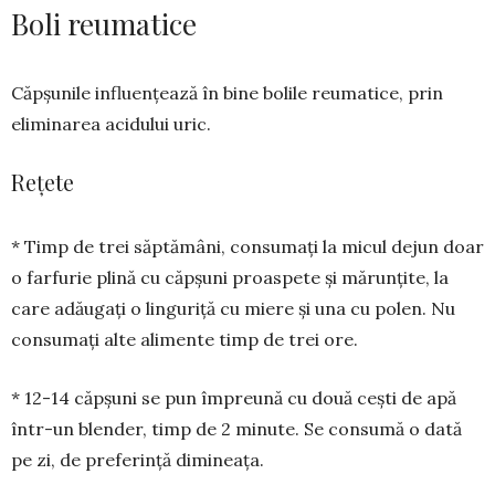
Boli reumatice
Căpșunile influențează în bine bo­lile reuma­tice, prin
eliminarea acidului uric.
Rețete
* Timp de trei săptămâni, consu­mați la micul dejun doar
o far­furie plină cu căpșuni proas­pete și mărunțite, la
care adăugați o linguriță cu mie­re și una cu polen. Nu
consumați alte ali­men­te timp de trei ore.
* 12-14 căpșuni se pun îm­preună cu două cești de apă
într-un blender, timp de 2 minute. Se consumă o dată
pe zi, de preferință dimineața.