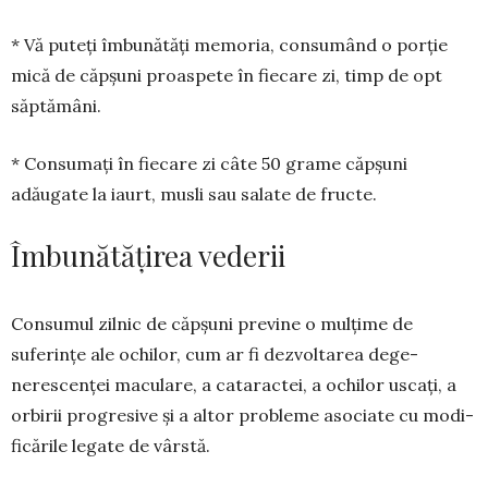
* Vă puteți îmbunătăți memo­ria, consumând o porție
mică de căpșuni proaspete în fiecare zi, timp de opt
săptămâni.
* Consumați în fie­care zi câte 50 grame căpșuni
adăugate la iaurt, musli sau salate de fructe.
Îmbunătățirea vederii
Consumul zilnic de căpșuni pre­­vine o mulțime de
suferințe ale ochilor, cum ar fi dezvoltarea de­ge­
nerescenței maculare, a cata­rac­tei, a ochilor uscați, a
orbirii progresive și a altor probleme asociate cu modi­
ficările legate de vâr­stă.