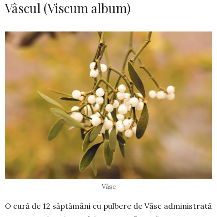
Vâscul (Viscum album)
Vâsc
O cură de 12 săptămâni cu pulbere de Vâsc administrată