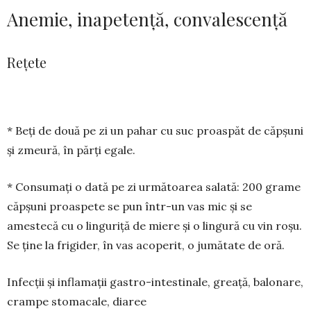
Anemie, inapetență, convalescență
Rețete
* Beți de două pe zi un pahar cu suc proaspăt de căpșuni
și zmeură, în părți egale.
* Consumați o dată pe zi următoarea salată: 200 grame
căpșuni proaspete se pun într-un vas mic și se
amestecă cu o linguriță de miere și o lingură cu vin roșu.
Se ține la frigider, în vas acoperit, o jumătate de oră.
Infecții și inflamații gastro-intestinale, greață, balonare,
crampe stomacale, diaree