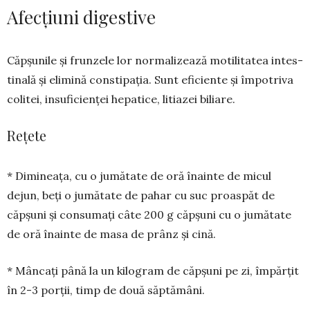
Afecțiuni digestive
Căpșunile și frunzele lor normalizează motili­tatea intes­
tinală și elimină constipația. Sunt efi­ciente și împotriva
colitei, insuficienței hepatice, litiazei biliare.
Rețete
* Dimineața, cu o jumătate de oră înainte de micul
dejun, beți o jumătate de pahar cu suc proas­păt de
căpșuni și consumați câte 200 g căpșuni cu o jumătate
de oră îna­inte de masa de prânz și cină.
* Mâncați până la un kilogram de căpșuni pe zi, împărțit
în 2-3 porții, timp de două săptămâni.