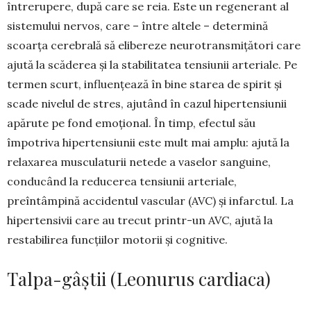
întrerupere, după care se reia. Este un regenerant al
siste­mului nervos, care – între altele – determină
scoarța cerebrală să eli­bereze neurotransmițători care
ajută la scăderea și la stabilitatea tensiunii arteriale. Pe
termen scurt, influențează în bine starea de spirit și
scade nivelul de stres, ajutând în cazul hipertensiunii
apărute pe fond emoțional. În timp, efectul său
împotriva hipertensiunii este mult mai amplu: ajută la
relaxarea musculaturii netede a vaselor sanguine,
conducând la redu­cerea tensiunii arte­riale,
preîntâmpină accidentul vascular (AVC) și infarctul. La
hipertensivii care au trecut printr-un AVC, ajută la
restabilirea funcțiilor motorii și cognitive.
Talpa-gâștii (Leonurus cardiaca)