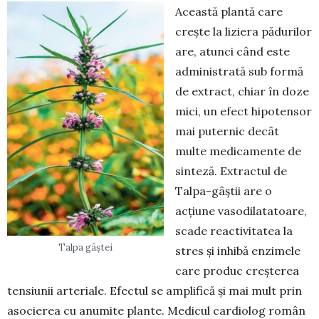
Această plantă care
crește la liziera pădurilor
are, atunci când este
administrată sub formă
de extract, chiar în doze
mici, un efect hipotensor
mai puternic decât
multe medicamente de
sinteză. Extractul de
Talpa-gâștii are o
acțiune vasodi­latatoare,
scade reactivitatea la
Talpa gâștei
stres și inhibă enzimele
care produc creșterea
tensiunii arteriale. Efectul se amplifică și mai mult prin
asocierea cu anumite plante. Medicul cardiolog român