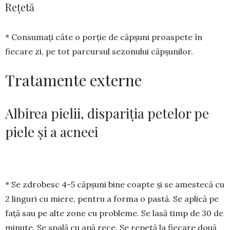
Rețetă
* Consumați câte o porție de căpșuni proas­pete în
fiecare zi, pe tot parcursul sezonului căp­șunilor.
Tratamente externe
Albirea pielii, dispariția petelor pe
piele și a acneei
* Se zdrobesc 4-5 căpșuni bine coapte și se amestecă cu
2 linguri cu miere, pentru a forma o pastă. Se aplică pe
față sau pe alte zone cu pro­bleme. Se lasă timp de 30 de
minute. Se spală cu apă rece. Se repetă la fiecare două