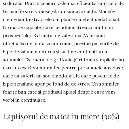
și du­rabil. Dintre ceaiuri, cele mai efi­ciente sunt cele de
tei, sunătoare și mușețel, consumate calde. Mai efi­
ciente sunt extractele din plante cu efect sedativ, sub
formă de capsule, care se administrează conform
pros­pectului. Extractul de valeriană (Va­le­riana
officinalis) ne ajută să ador­mim, previne puseurile de
hiperten­siune noc­turnă și susține continui­tatea
somnului. Extractul de griffo­nia (Griffonia simplicifolia)
este un ex­celent somnifer pentru persoanele anxioase,
care au suferit un șoc emo­­țional, la care puseurile de
hiper­tensiune apar pe fond de de stres. Un somnifer
foarte bun este și produsul apicol despre care vom
vorbi în con­tinuare.
Lăptișorul de matcă în miere (30%)