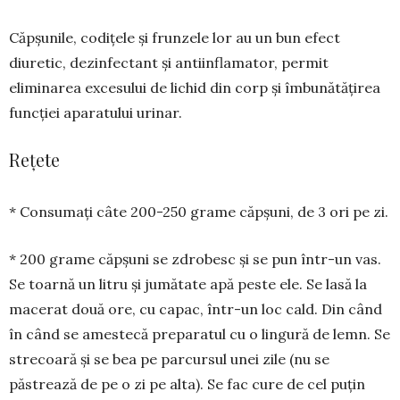
Căpșunile, codițele și frun­zele lor au un bun efect
diuretic, dezinfectant și antiinflamator, permit
eliminarea excesului de lichid din corp și îmbunătățirea
funcției aparatului urinar.
Rețete
* Consumați câte 200-250 grame căp­șuni, de 3 ori pe zi.
* 200 grame căpșuni se zdrobesc și se pun într-un vas.
Se toarnă un litru și jumă­tate apă peste ele. Se lasă la
macerat două ore, cu ca­pac, într-un loc cald. Din când
în când se ames­tecă pre­paratul cu o lingură de lemn. Se
strecoară și se bea pe par­cursul unei zile (nu se
păstrea­ză de pe o zi pe alta). Se fac cure de cel puțin