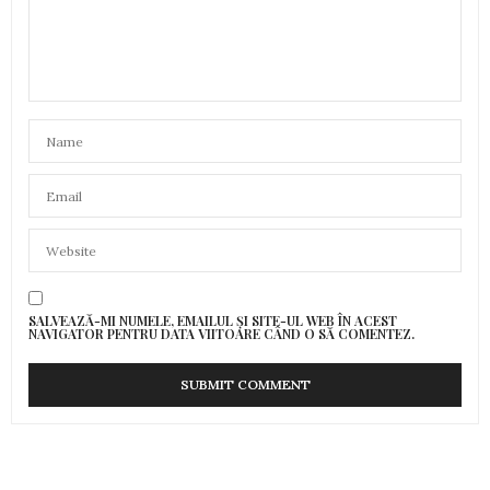
SALVEAZĂ-MI NUMELE, EMAILUL ȘI SITE-UL WEB ÎN ACEST
NAVIGATOR PENTRU DATA VIITOARE CÂND O SĂ COMENTEZ.