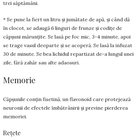
trei săptă­mâni.
* Se pune la fiert un litru și jumătate de apă, și când dă
în clocot, se ada­u­gă 6 linguri de frunze și codițe de
căpșuni mărunțite. Se lasă pe foc mic, 3-4 minute, apoi
se trage vasul deoparte și se acoperă. Se la­să la infuzat
30 de minute. Se bea lichidul repartizat de-a lungul unei
zile, fără zahăr sau alte adaosuri.
Memorie
Căpșunile conțin fisetină, un flavo­noid care protejează
neuronii de efectele îmbătrânirii și previne pierderea
memoriei.
Rețete