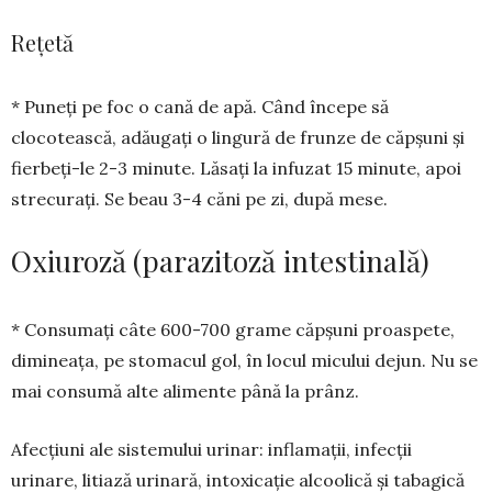
Rețetă
* Puneți pe foc o cană de apă. Când începe să
clocotească, adău­gați o lingură de frunze de căpșuni și
fierbeți-le 2-3 minute. Lăsați la infuzat 15 minute, apoi
strecurați. Se beau 3-4 căni pe zi, după mese.
Oxiuroză (parazitoză intestinală)
* Consumați câte 600-700 grame căpșuni proaspete,
dimineața, pe stomacul gol, în locul micului dejun. Nu se
mai consumă alte alimente până la prânz.
Afecțiuni ale sistemului urinar: inflamații, infecții
urinare, litiază urinară, intoxicație alcoolică și tabagică