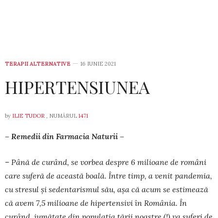
TERAPII ALTERNATIVE
16 IUNIE 2021
HIPERTENSIUNEA
by
ILIE TUDOR
, NUMĂRUL
1471
– Remedii din Farmacia Naturii –
– Până de curând, se vorbea despre 6 milioane de români
care suferă de această boală. Între timp, a venit pandemia,
cu stresul și sedenta­rismul său, așa că acum se estimează
că avem 7,5 milioane de hiper­tensivi în România. În
curând, jumătate din populația țării noastre (!) va suferi de