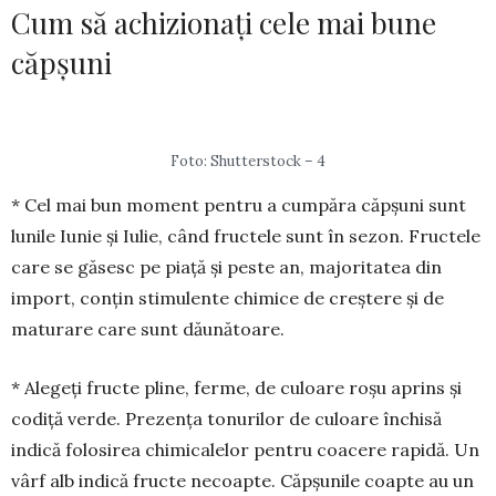
Cum să achizionați cele mai bune
căpșuni
Foto: Shutterstock – 4
* Cel mai bun moment pentru a cumpăra căpșuni sunt
lunile Iunie și Iulie, când fructele sunt în sezon. Fructele
care se găsesc pe piață și peste an, majoritatea din
import, conțin stimu­lente chimice de creștere și de
maturare care sunt dăunătoare.
* Alegeți fructe pline, ferme, de cu­loare roșu aprins și
codiță verde. Pre­zența tonurilor de culoare închisă
indică folosi­rea chimicalelor pen­tru coacere rapidă. Un
vârf alb in­dică fructe necoapte. Căpșunile coapte au un