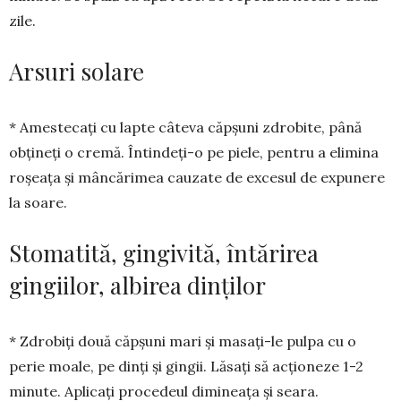
zile.
Arsuri solare
* Amestecați cu lapte câteva căpșuni zdro­bite, până
obțineți o cre­mă. Întindeți-o pe piele, pentru a elimina
roșeața și mâncărimea cauzate de excesul de expunere
la soare.
Stomatită, gingivită, întărirea
gingiilor, albirea dinților
* Zdrobiți două căpșuni mari și masați-le pulpa cu o
perie moale, pe dinți și gingii. Lăsați să acționeze 1-2
minute. Aplicați procedeul di­mi­neața și seara.