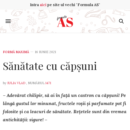
Intra
aici
pe site ul vechi "Formula AS"
FORMĂ MAXIMĂ
16 IUNIE 2021
Sănătate cu căpșuni
by
IULIA VLAD
, NUMĂRUL
1471
– Adevărat chilipir, să ai în față un castron cu căpșuni! Pe
lângă gustul lor minunat, fructele roșii și parfumate pot fi
fo­losite și ca leacuri de sănătate. Rețetele sunt din vremea
anti­chității: sigure! –