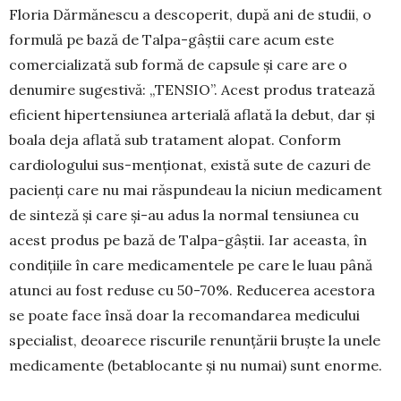
Floria Dărmănescu a descoperit, după ani de studii, o
formulă pe bază de Talpa-gâștii care acum este
comercializată sub formă de capsule și care are o
denumire sugestivă: „TENSIO”. Acest produs tratează
eficient hipertensiunea arterială aflată la debut, dar și
boala deja aflată sub tratament alo­pat. Conform
cardiologului sus-menționat, există sute de cazuri de
pacienți care nu mai răspundeau la niciun medicament
de sinteză și care și-au adus la normal tensiunea cu
acest produs pe bază de Talpa-gâștii. Iar aceasta, în
condițiile în care me­dicamentele pe care le luau până
atunci au fost reduse cu 50-70%. Reducerea acestora
se poate face însă doar la recomandarea medicului
spe­cialist, deoarece riscurile renunțării bruște la une­le
medicamente (betablocante și nu numai) sunt enorme.