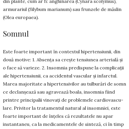
din plante, cum ar fi: anghina­rea (Cynara scolymus),
armurariul (Silybum ma­rianum) sau frunzele de măslin
(Olea europaea).
Somnul
Este foarte important în con­textul hiperten­siunii, din
două motive: 1. Absența sa creș­te ten­siunea arterială și
o face să varieze. 2. Insomnia predis­pu­ne la complicații
ale hiperten­siunii, ca accidentul vas­cular și infarctul.
Marea majoritate a hipertensivilor au tulburări de somn
ce declan­șează sau agravează boala, insomnia fiind
printre principalii vinovați de problemele cardiovascu­
lare. Privitor la trata­mentul natural al insomniei, este
foar­te important de înțeles că rezul­tatele nu apar
instantaneu, ca la me­dica­mentele de sinteză, ci în timp