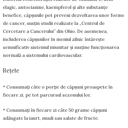
elagic, antocianine, kaempferol și alte sub­stanțe
benefice, căpșunile pot preveni dezvolta­rea unor forme
de cancer, susțin studii realizate la „Centrul de
Cercetare a Cancerului” din Ohio. De asemenea,
includerea căpșunilor în meniul zilnic întărește
semnificativ sistemul imunitar și susține funcționarea
normală a sistemului cardio­vascular.
Rețete
* Consumați câte o porție de căpșuni proas­pete în
fiecare zi, pe tot parcursul sezonului lor.
* Consumați în fiecare zi câte 50 grame căp­șuni
adăugate la iaurt, musli sau salate de fructe.