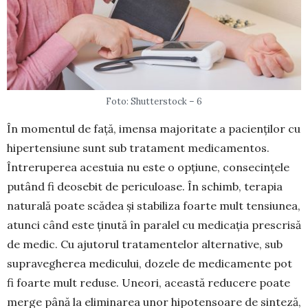
Foto: Shutterstock – 6
În momentul de față, imensa majoritate a pa­cienților cu
hipertensiune sunt sub tratament me­dicamentos.
Întreruperea acestuia nu este o opțiu­ne, consecințele
putând fi deosebit de pericu­loase. În schimb, terapia
naturală poate scădea și stabiliza foarte mult tensiunea,
atunci când este ținută în paralel cu medicația prescrisă
de medic. Cu ajutorul tratamentelor alternative, sub
supra­vegherea medicului, dozele de medicamente pot
fi foarte mult reduse. Uneori, această reducere poate
merge până la eliminarea unor hipo­ten­soare de sinteză,