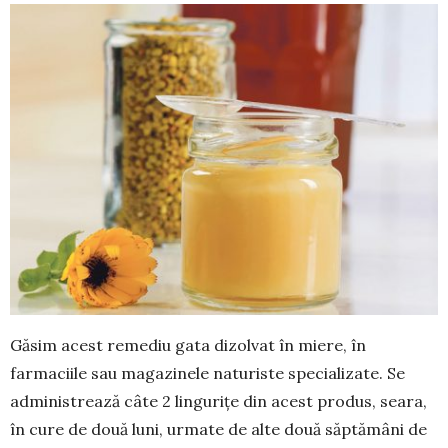
Găsim acest remediu gata dizolvat în miere, în
farmaciile sau maga­zinele naturiste specia­lizate. Se
administrează câte 2 linguriţe din a­cest produs, seara,
în cure de două luni, ur­mate de alte două săp­tă­mâni de