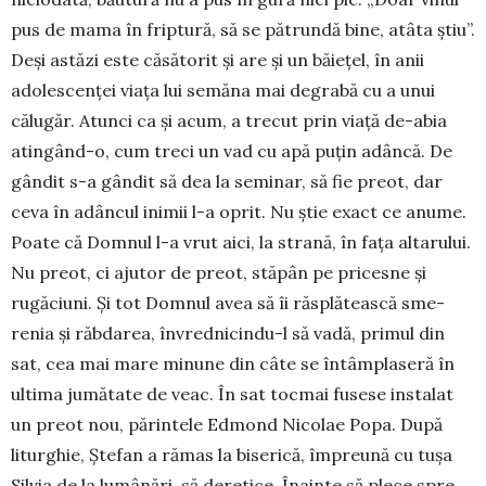
pus de mama în friptură, să se pătrundă bine, atâta știu”.
Deși astăzi este căsătorit și are și un băiețel, în anii
adolescenței viața lui semăna mai degrabă cu a unui
călugăr. Atunci ca și acum, a trecut prin viață de-abia
atin­gând-o, cum treci un vad cu apă puțin adâncă. De
gândit s-a gândit să dea la semi­nar, să fie preot, dar
ceva în adân­cul inimii l-a oprit. Nu știe exact ce anu­me.
Poate că Domnul l-a vrut aici, la strană, în fața alta­rului.
Nu preot, ci aju­tor de preot, stăpân pe pri­cesne și
rugăciuni. Și tot Dom­nul avea să îi răsplă­tească sme­
renia și răbda­rea, învred­ni­cindu-l să vadă, primul din
sat, cea mai mare minune din câte se întâm­plaseră în
ultima jumătate de veac. În sat toc­mai fusese in­sta­lat
un preot nou, părintele Ed­mond Nico­lae Popa. După
litur­ghie, Ștefan a rămas la biserică, împreună cu tușa
Silvia de la lu­mânări, să deretice. Înainte să plece spre