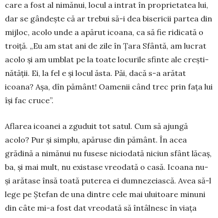
care a fost al nimănui, locul a intrat în proprietatea lui,
dar se gândește că ar trebui să-i dea bisericii partea din
mijloc, acolo unde a apărut icoana, ca să fie ridicată o
troiță. „Eu am stat ani de zile în Țara Sfântă, am lucrat
acolo și am umblat pe la toate locurile sfinte ale crești­
nătății. Ei, la fel e și locul ăsta. Păi, dacă s-a arătat
icoana? Așa, dîn pământ! Oa­menii când trec prin fața lui
își fac cruce”.
Aflarea icoanei a zguduit tot satul. Cum să ajun­gă
acolo? Pur și simplu, apăruse din pământ. În acea
grădină a nimănui nu fusese nicio­dată niciun sfânt lăcaș,
ba, și mai mult, nu existase vreodată o casă. Icoana nu-
și arătase însă toată pu­terea ei dum­ne­zeiască. Avea să-l
lege pe Ștefan de una dintre cele mai uluitoare minuni
din câte mi-a fost dat vreodată să întâlnesc în viața