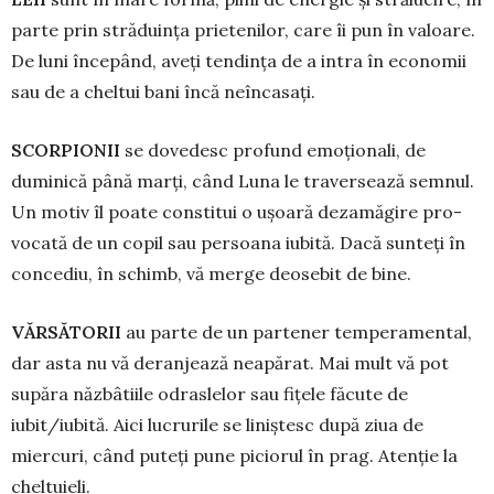
parte prin stră­du­ința prietenilor, care îi pun în valoare.
De luni începând, aveți tendința de a intra în eco­nomii
sau de a cheltui bani încă neîncasați.
SCORPIONII
se dovedesc profund emoționali, de
duminică până marți, când Luna le traversează semnul.
Un motiv îl poate constitui o ușoară dezamăgire pro­
vocată de un copil sau persoana iubită. Dacă sunteți în
con­ce­diu, în schimb, vă merge deosebit de bine.
VĂRSĂTORII
au parte de un par­te­ner tem­pe­ramental,
dar asta nu vă deran­jea­ză neapărat. Mai mult vă pot
supăra năz­bâtiile odraslelor sau fițele fă­cute de
iubit/iubită. Aici lucrurile se liniștesc după ziua de
miercuri, când pu­teți pune piciorul în prag. Atenție la
cheltuieli.