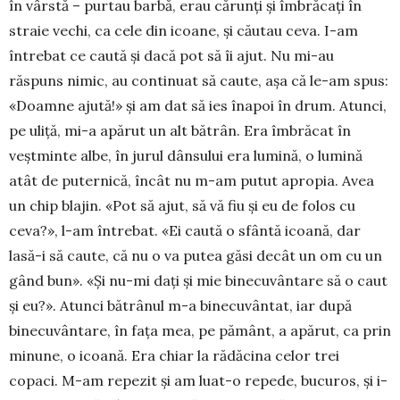
în vârstă – purtau barbă, erau cărunți și îmbrăcați în
straie vechi, ca cele din icoane, și căutau ceva. I-am
întrebat ce caută și dacă pot să îi ajut. Nu mi-au
răspuns nimic, au continuat să caute, așa că le-am spus:
«Doamne ajută!» și am dat să ies îna­poi în drum. Atunci,
pe uliță, mi-a apărut un alt bătrân. Era îmbrăcat în
veștminte albe, în jurul dânsului era lumină, o lumină
atât de puternică, încât nu m-am putut apropia. Avea
un chip blajin. «Pot să ajut, să vă fiu și eu de folos cu
ceva?», l-am întrebat. «Ei caută o sfântă icoană, dar
lasă-i să caute, că nu o va putea găsi decât un om cu un
gând bun». «Și nu-mi dați și mie bine­cuvântare să o caut
și eu?». Atunci bătrânul m-a binecuvântat, iar după
binecuvântare, în fața mea, pe pământ, a apărut, ca prin
minune, o icoană. Era chiar la rădăcina celor trei
copaci. M-am repezit și am luat-o repede, bucuros, și i-