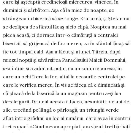
care își așteaptă credin­cio­șii mier­curea, vinerea, în
duminici și sărbători. Așa că la miez de noap­te, se
strângeau în biserică să se roage. Era iarnă, și Ștefan nu
se dezlipea de sfântul lăcaș nicio clipă. Noap­tea nu mai
ple­ca acasă, ci dormea într-o că­măruță a cen­tralei
bisericii, să grijească de foc mereu, ca în sfân­tul lăcaș să
fie tot timpul cald. Așa a făcut și atunci. Târziu, după
miezul nopții și săvârșirea Paraclisului Maicii Domnului,
s-a întins și a ador­mit puțin, cu un somn iepuresc, în
care un ochi îi era la foc, altul la ceasurile centralei pe
care le veri­fica mereu. În vis se făcea că e dimineață și
că plea­că de la biserică la un magazin pentru a-și lua
de-ale gurii. Drumul acesta îl făcea, nesmintit, de ani de
zile, trecând pe lângă o pârloagă, un triunghi verde
aflat între gră­dini, un loc al nimănui, care avea în centru
trei co­paci. «Când m-am apropiat, am văzut trei bărbați