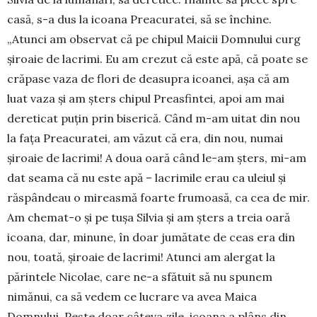
casă, s-a dus la icoa­na Preacu­ratei, să se închine.
„Atunci am observat că pe chipul Mai­cii Domnului curg
șiroaie de lacrimi. Eu am crezut că este apă, că poate se
crăpase vaza de flori de deasupra icoanei, așa că am
luat vaza și am șters chipul Preasfintei, apoi am mai
dereticat puțin prin biserică. Când m-am uitat din nou
la fața Preacuratei, am văzut că era, din nou, numai
șiroaie de lacrimi! A doua oară când le-am șters, mi-am
dat seama că nu este apă – lacrimile erau ca uleiul și
răspândeau o mireas­mă foarte fru­moasă, ca cea de mir.
Am chemat-o și pe tușa Silvia și am șters a treia oară
icoana, dar, minune, în doar jumătate de ceas era din
nou, toată, șiroaie de lacrimi! Atunci am alergat la
părintele Nicolae, care ne-a sfătuit să nu spunem
nimănui, ca să vedem ce lucrare va avea Maica
Domnului. Peste doar câteva zile, icoana a plâns din