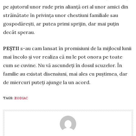
pe ajutorul unor rude prin alianță ori al unor amici din
stră­i­nă­tate în privința unor chestiuni fa­miliale sau
gospo­dă­rești, ar putea primi sprijin, dar mai puțin
decât sperau.
PEŞTII
s-au cam lansat în promisiuni de la mijlocul lunii
mai încolo și vor realiza că nu le pot onora pe toate
cum se cuvine. Nu vă ascundeți în dosul scuzelor. În
familie au exis­tat disensiuni, mai ales cu puștimea, dar
de miercuri puteți ajunge la un acord.
TAGS:
ZODIAC