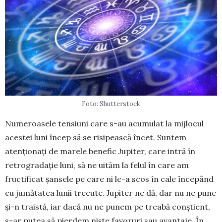
Foto: Shutterstock
Numeroasele tensiuni care s-au acumulat la mijlocul
acestei luni încep să se risipească încet. Suntem
atenționați de marele benefic Jupiter, care intră în
retrogradație luni, să ne uităm la felul în care am
fructificat șansele pe care ni le-a scos în cale începând
cu jumătatea lunii trecute. Jupiter ne dă, dar nu ne pune
și-n traistă, iar dacă nu ne pu­nem pe treabă conștient,
s-ar putea să pierdem niște fa­voruri sau avantaje. În