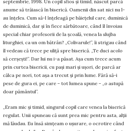
septembrie, 1998. Un copil sfios și timid, născut parcă
anume să trăiască în biserică. Oamenii din sat nici nu l-
au înțeles. Cum să-l înțeleagă pe băiețelul care, duminică
de duminică, dar și în fiece sărbă­toare, când îl în­voiau
special chiar profesorii de la școală, venea la slujba
litur­ghiei, ca un om bătrân? „Co­livarule!”, îi stri­gau când
îl ve­deau că trece pe uliță spre bise­rică. „Te duci aco­lo
să cer­șești!”. Dar lui nu i-a păsat. Așa cum trece acum
prin curtea bi­sericii, cu pași mari și ușori, de parcă ar
călca pe nori, tot așa a trecut și prin lume. Fără să-i
pese de gura ei, pe care – tot lu­mea spu­ne – „o astupă
doar pă­mân­tul”.
„Eram mic și timid, singu­rul copil care venea la bise­rică
re­gulat. Unii spuneau că sunt prea mic pentru asta, alții
mă lăudau. Eu însă simțeam o ușu­rare, o ocrotire când