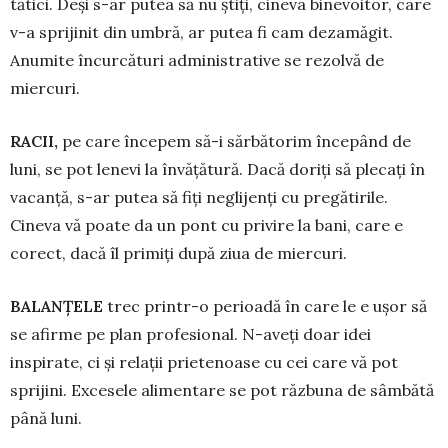
tătici. Deși s-ar putea să nu știți, cineva binevoitor, care
v-a sprijinit din umbră, ar putea fi cam dezamăgit.
Anumite încurcături administrative se rezolvă de
miercuri.
RACII,
pe care începem să-i sărbătorim începând de
luni, se pot lenevi la în­vă­ță­tură. Dacă doriți să plecați în
vacanță, s-ar putea să fiți neglijenți cu pregătirile.
Cineva vă poa­te da un pont cu privire la bani, care e
corect, dacă îl primiți după ziua de miercuri.
BALANŢELE
trec printr-o perioadă în care le e ușor să
se afirme pe plan pro­fe­sional. N-aveți doar idei
inspirate, ci și re­la­ții prietenoase cu cei care vă pot
sprijini. Excesele alimentare se pot răzbuna de sâmbătă
până luni.