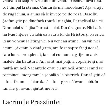
veneam la slujbe. De când am venit, ure­chea mi-a fost
tot timpul la stra­nă. Cântă­rile mă răsco­leau”. Așa, vrăjit
de ru­găciuni, a ajuns să le învețe pe de rost. Dascălul
Ștefan știe pe dinafară toată liturghia, Para­clisul Mai­cii
Domnului și slujba Parasta­sului. Din dra­goste. Nici ai lui
nu l-au înțe­les cu iubirea asta a lui de Hristos și biserică.
Ei nu ve­neau la liturghie. Nu veneau atunci, nu vin nici
acum. „Aveam o viață grea, am fost șapte frați acasă,
tata lucra, era plecat, iar noi cu mama, grijeam ani­
malele din bătă­tură. Am avut mai puțină copi­lărie și mai
mul­tă muncă. Va­canțele erau cu muncă. Atunci când se
termi­nau, mergeam la școală și la biserică. Dar să știți că
a fost frumos, chiar dacă a fost greu. Ne-am iubit în
familie și ne-am ajutat me­reu”.
Lacrimile Preasfintei