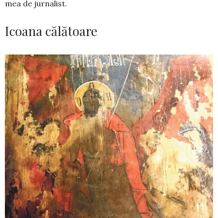
mea de jur­na­list.
Icoana călătoare