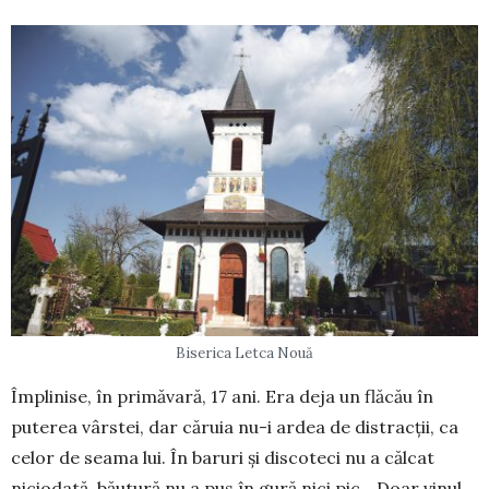
Biserica Letca Nouă
Împlinise, în primăvară, 17 ani. Era deja un flă­cău în
puterea vârstei, dar căruia nu-i ardea de distracții, ca
celor de seama lui. În baruri și dis­coteci nu a călcat
niciodată, băutură nu a pus în gură nici pic. „Doar vinul