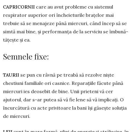
CAPRICORNII
care au avut probleme cu sistemul
respirator superior ori în­che­ie­turile brațelor mai
trebuie să se me­na­jeze până miercuri, când încep să se
simtă mai bine, și performanța de la serviciu se îm­bu­nă­
tățește și ea.
Semnele fixe:
TAURII
se pun cu râvnă pe treabă să rezolve niște
chestiuni familiale ori cas­nice. Reparațiile făcute până
miercuri ies deosebit de bine. Unii prieteni vă cer
ajutorul, dar s-ar putea să vă fie lene să vă implicați. O
încurcătură cu acte privitoare la bani își găsește soluția
de miercuri.
LEII
sunt în mare formă, plini de e­ner­gie și strălucire, în