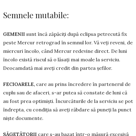
Semnele mutabile:
GEMENII
sunt încă zăpăciți după eclip­sa petrecută fix
peste Mercur retrograd în semnul lor. Vă veți reveni, de
miercuri încolo, când Mercur redevine direct. De luni
încolo există riscul să o lăsați mai moale la serviciu.
Deocamdată mai aveți credit din partea șefilor.
FECIOARELE,
care au prins încredere în partenerul de
cuplu sau de afaceri, s-ar putea să constate de luni că
au fost prea optimiști. Încurcăturile de la serviciu se pot
în­drep­ta, cu con­di­ția să aveți răb­dare să puneți la punct
niște documente.
SĂGETĂTORII
care s-au bazat într-o mă­­sură excesivă