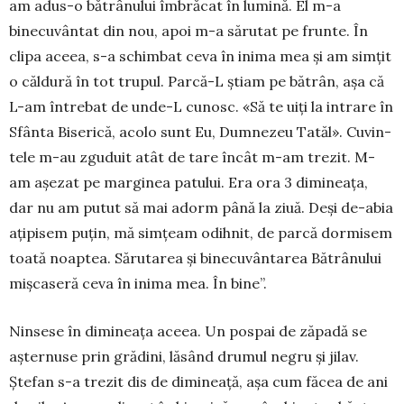
am adus-o bătrâ­nului îmbrăcat în lu­mină. El m-a
binecuvântat din nou, apoi m-a săru­tat pe frunte. În
clipa aceea, s-a schimbat ceva în inima mea și am simțit
o căldură în tot trupul. Par­că-L știam pe bătrân, așa că
L-am întrebat de unde-L cu­nosc. «Să te uiți la intrare în
Sfânta Bise­rică, aco­lo sunt Eu, Dum­nezeu Ta­tăl». Cuvin­
tele m-au zgu­duit atât de tare încât m-am trezit. M-
am așe­zat pe mar­gi­nea patului. Era ora 3 di­mineața,
dar nu am putut să mai adorm până la ziuă. Deși de-abia
ațipisem pu­țin, mă sim­țeam odihnit, de parcă dor­misem
toată noap­­tea. Să­ru­tarea și bine­cuvânta­rea Bă­trâ­nului
miș­caseră ceva în ini­ma mea. În bine”.
Ninsese în dimineața aceea. Un pospai de zăpadă se
așter­nuse prin grădini, lăsând dru­mul negru și jilav.
Ștefan s-a tre­zit dis de dimi­neață, așa cum făcea de ani