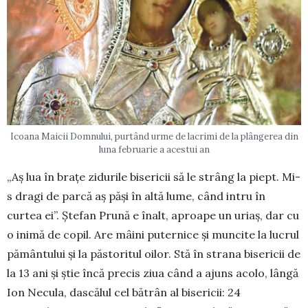
Icoana Maicii Domnului, purtând urme de lacrimi de la plângerea din
luna februarie a acestui an
„Aș lua în brațe zidurile bisericii să le strâng la piept. Mi-
s dragi de parcă aș păși în altă lume, când intru în
curtea ei”. Ștefan Prună e înalt, aproape un uriaș, dar cu
o inimă de copil. Are mâini puternice și muncite la lucrul
pământului și la păstoritul oilor. Stă în strana bisericii de
la 13 ani și știe încă precis ziua când a ajuns acolo, lângă
Ion Necula, dascălul cel bătrân al bisericii: 24