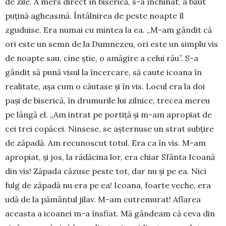
de zile. A mers direct în biserică, s-a în­chi­nat, a băut
puțină agheas­mă. Întâl­nirea de peste noapte îl
zguduise. Era numai cu min­tea la ea. „M-am gâ­ndit că
ori este un semn de la Dumnezeu, ori este un simplu vis
de noapte sau, cine știe, o amă­gire a celui rău”. S-a
gândit să pună visul la încercare, să caute icoana în
realitate, așa cum o căutase și în vis. Locul era la doi
pași de bise­rică, în drumurile lui zilnice, trecea mereu
pe lângă el. „Am intrat pe por­tiță și m-am apropiat de
cei trei copăcei. Ninsese, se aș­ter­nuse un strat subțire
de zăpadă. Am recu­nos­cut totul. Era ca în vis. M-am
apropiat, și jos, la rădă­cina lor, era chiar Sfânta Icoană
din vis! Zăpada căzuse peste tot, dar nu și pe ea. Nici
fulg de zăpadă nu era pe ea! Icoana, foarte veche, era
udă de la pământul jilav. M-am cutremurat! Aflarea
aceasta a icoanei m-a însfiat. Mă gândeam că ceva din