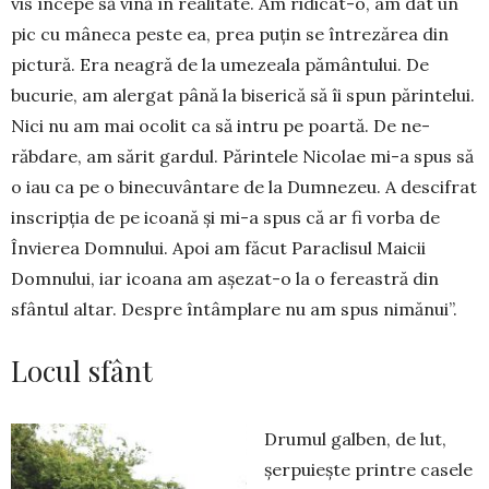
vis începe să vină în realitate. Am ridicat-o, am dat un
pic cu mâneca peste ea, prea puțin se între­ză­rea din
pic­tură. Era neagră de la umezeala pă­mân­tului. De
bucurie, am alergat până la biserică să îi spun părintelui.
Nici nu am mai ocolit ca să in­tru pe poartă. De ne­
răbdare, am sărit gardul. Pă­rin­tele Nicolae mi-a spus să
o iau ca pe o binecu­vân­tare de la Dum­nezeu. A descifrat
inscripția de pe icoană și mi-a spus că ar fi vorba de
Învierea Dom­nu­lui. Apoi am făcut Paraclisul Maicii
Dom­nului, iar icoana am așe­zat-o la o fereastră din
sfân­tul altar. Despre întâmplare nu am spus nimănui”.
Locul sfânt
Drumul galben, de lut,
șer­puiește printre casele