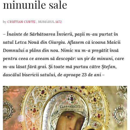
minunile sale
by
CRISTIAN CURTE
, NUMĂRUL
1472
– Înainte de Sărbătoarea Învierii, pașii m-au purtat în
satul Letca Nouă din Giurgiu. Aflasem că icoana Maicii
Domnului a plâns din nou. Nimic nu m-a pre­gătit însă
pentru ceea ce aveam să descopăr: un șir de minuni, care
m-au lăsat fără grai. Și toate mă pur­tau către Ștefan,
dascălul bisericii satului, de aproa­pe 23 de ani –