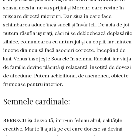
sensul acesta, ne va spri­jini și Mercur, care revine în
mișcare directă miercuri. Dar ziua în care face
schimbarea aduce încă suceli și în­vârteli. De abia de joi
putem răsufla ușu­rați, căci ni se deblochează deplasările
zilnice, co­municarea cu anturajul și cu copiii, iar mintea
în­cepe din nou să facă asocieri corecte. Începând de
luni, Venus însoțește Soarele în semnul Racului, iar viața
de familie de­vine plăcută și relaxantă, însoțită de dovezi
de afec­țiune. Putem achi­zițio­na, de asemenea, obiecte
frumoase pentru interior.
Semnele cardinale:
BERBECII
își dezvoltă, într-un fel sau altul, calitățile
creative. Marte îi ajută pe cei care doresc să devină