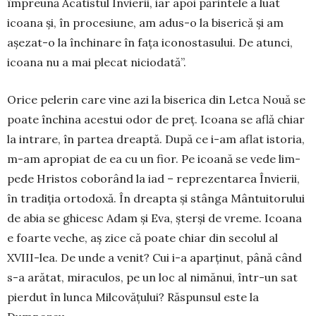
împreună Acatistul Învierii, iar apoi părin­tele a luat
icoana și, în pro­cesiune, am adus-o la biserică și am
așezat-o la închinare în fața icono­sta­sului. De atunci,
icoana nu a mai plecat nicio­dată”.
Orice pelerin care vine azi la biserica din Letca Nouă se
poate închina acestui odor de preț. Icoana se află chiar
la intrare, în partea dreaptă. După ce i-am aflat istoria,
m-am apropiat de ea cu un fior. Pe icoană se vede lim­
pede Hristos coborând la iad – re­prezentarea Învierii,
în tradiția ortodoxă. În dreapta și stânga Mân­tuitorului
de abia se ghicesc Adam și Eva, șterși de vreme. Icoana
e foarte veche, aș zice că poate chiar din secolul al
XVIII-lea. De unde a venit? Cui i-a aparținut, până când
s-a arătat, mira­culos, pe un loc al nimănui, într-un sat
pierdut în lun­ca Milcovățului? Răspunsul este la