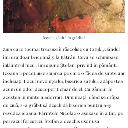
Icoana găsită în grădină
Ziua care tocmai trecuse îl răscolise cu totul. „Gân­dul
îmi era doar la icoană și la Bătrân. Ceva se schimbase
în­lăuntrul meu”, îmi spune Ște­fan, privind în pământ.
Icoana îi pecetluise slu­jirea pe care o făcea de șapte ani
încheiați. Locul nevoinței lui, biserica satului, adăpostea
acum un odor descoperit chiar de el. Cu gândurile
aces­tea în minte a adormit. Dimi­neață, când se crăpa
de ziuă, s-a grăbit să des­chidă biserica pentru a-și
revedea icoana. Părintele Nico­lae o așe­zase în altar, pe
pervazul ferestrei. Ște­fan a deschis ușor ușa