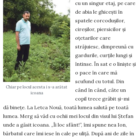
cu un sin­gur etaj, pe care
de abia le ghi­cești în
spatele cor­codușilor,
cireșilor, piersicilor și
oțeta­rilor care
străjuiesc, dimpreună cu
gardurile, curțile lungi și
întinse. În sat e o liniște și
o pace în care mă
scufund cu totul. Din
Chiar pe locul acesta i s-a arătat
când în când, câte un
icoana
copil trece grăbit și-mi
dă binețe. La Letca Nouă, toată lumea salută pe toată
lu­mea. Merg să văd cu ochii mei locul din visul lui Ștefan
unde a găsit icoana. „Îi loc sfânt!”, îmi spune nea Ion,
bărbatul care îmi iese în cale pe uliță. După ani de zile în