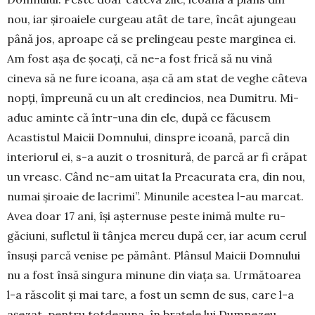
nou, iar șiroaiele curgeau atât de tare, încât ajungeau
până jos, aproape că se prelingeau peste margi­nea ei.
Am fost așa de șocați, că ne-a fost fri­că să nu vină
cineva să ne fure icoana, așa că am stat de veghe câteva
nopți, împreună cu un alt cre­din­cios, nea Dumitru. Mi-
aduc aminte că într-una din ele, după ce făcusem
Acastistul Maicii Domnu­lui, dinspre icoană, parcă din
interiorul ei, s-a auzit o trosnitură, de parcă ar fi crăpat
un vreasc. Când ne-am uitat la Preacurata era, din nou,
numai șiroaie de lacrimi”. Minunile acestea l-au marcat.
Avea doar 17 ani, își așternuse peste inimă multe ru­
găciuni, sufletul îi tânjea mereu după cer, iar acum cerul
însuși parcă venise pe pământ. Plânsul Maicii Domnului
nu a fost însă singura minune din viața sa. Ur­mă­toarea
l-a răscolit și mai tare, a fost un semn de sus, care l-a
așe­zat, pentru tot­dea­una, în brațele lui Dumnezeu.