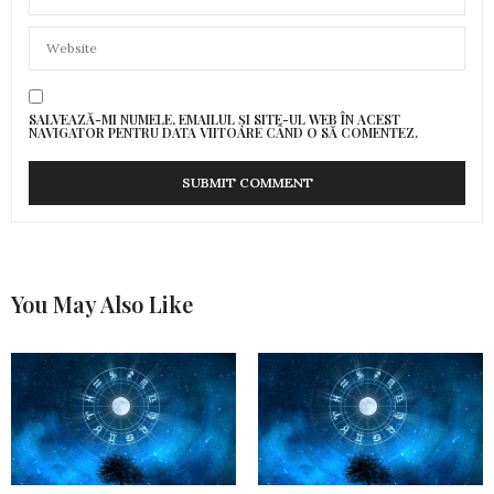
SALVEAZĂ-MI NUMELE, EMAILUL ȘI SITE-UL WEB ÎN ACEST
NAVIGATOR PENTRU DATA VIITOARE CÂND O SĂ COMENTEZ.
You May Also Like