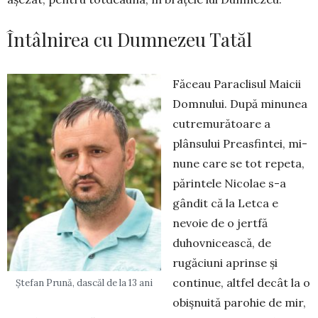
Întâlnirea cu Dumnezeu Tatăl
Făceau Paraclisul Maicii
Dom­nului. După minunea
cu­tre­mură­toare a
plânsului Prea­sfintei, mi­
nune care se tot repe­ta,
părintele Nicolae s-a
gândit că la Letca e
nevoie de o jertfă
duhovnicească, de
rugăciuni aprinse și
continue, altfel decât la o
Ștefan Prună, dascăl de la 13 ani
obișnuită parohie de mir,