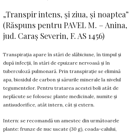
„Transpir intens, și ziua, și noaptea”
(Răspuns pentru PAVEL M. – Anina,
jud. Caraș Severin, F. AS 1456)
Transpirația apare în stări de slăbiciune, în tim­pul și
după infecții, în stări de epuizare nervoasă și în
tuberculoză pulmonară. Prin transpirație se elimină
apa, bioxidul de carbon și sărurile minerale la nivelul
tegumentelor. Pentru tratarea acestei boli atât de
neplăcute se folosesc plante medicinale, numite și
antisudorifice, atât intern, cât și extern.
Intern: se recomandă un amestec din urmă­toarele
plante: frunze de nuc uscate (30 g), coada-calului,