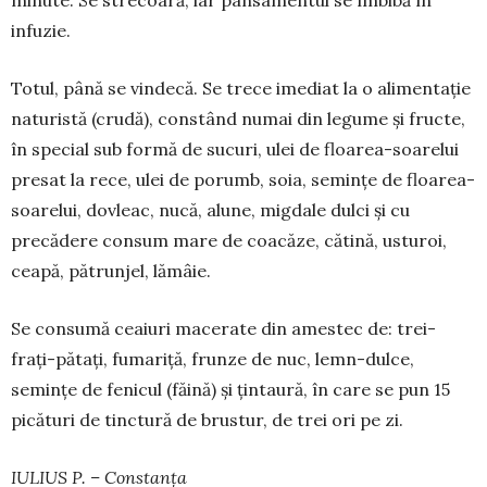
infuzie.
Totul, până se vindecă. Se trece imediat la o ali­mentație
naturistă (crudă), constând numai din le­gume și fructe,
în special sub formă de sucuri, ulei de floarea-soarelui
presat la rece, ulei de porumb, soia, semințe de floarea-
soarelui, dovleac, nucă, alune, migdale dulci și cu
precădere consum mare de coacăze, cătină, usturoi,
ceapă, pătrunjel, lămâie.
Se consumă ceaiuri macerate din amestec de: trei-
frați-pătați, fumariță, frunze de nuc, lemn-dulce,
semințe de fenicul (făină) și țintaură, în care se pun 15
picături de tinctură de brustur, de trei ori pe zi.
IULIUS P. – Constanța