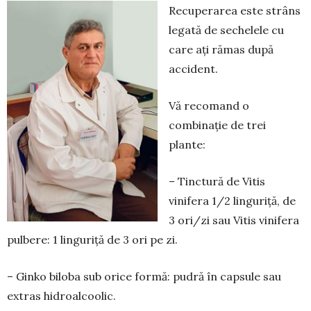
Recuperarea este strâns
legată de sechelele cu
care aţi rămas după
accident.
Vă recomand o
combinaţie de trei
plante:
– Tinctură de Vitis
vinifera 1/2 linguriţă, de
3 ori/zi sau Vitis vinife­ra
pulbere: 1 linguriţă de 3 ori pe zi.
– Ginko biloba sub orice formă: pudră în capsu­le sau
extras hidro­al­coolic.