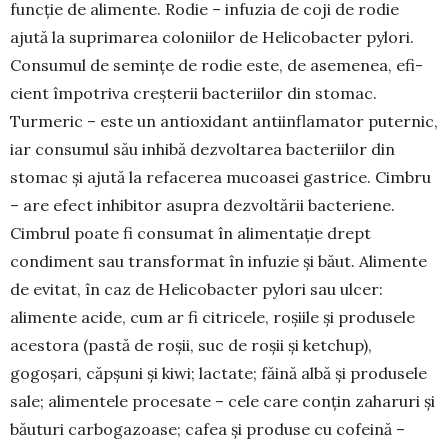
funcție de ali­mente. Rodie – infuzia de coji de rodie
ajută la suprimarea coloniilor de Helico­bacter pylori.
Con­sumul de semințe de rodie este, de asemenea, efi­
cient îm­potriva creșterii bacteriilor din stomac.
Turmeric – este un antioxidant anti­inflamator puternic,
iar consumul său inhibă dez­vol­tarea bac­teriilor din
stomac și ajută la refacerea mucoasei gas­trice. Cimbru
– are efect inhibitor asupra dez­vol­­tării bacteriene.
Cimbrul poate fi con­sumat în alimentație drept
condiment sau transfor­mat în infuzie și băut. Alimente
de evitat, în caz de Helico­bacter pylori sau ulcer:
alimente acide, cum ar fi citricele, roșiile și produsele
acestora (pastă de roșii, suc de roșii și ketchup),
gogoșari, căpșuni și kiwi; lactate; făină albă și produsele
sale; alimentele procesate – cele care conțin zaha­ruri și
băuturi carbogazoase; cafea și produse cu cofeină –