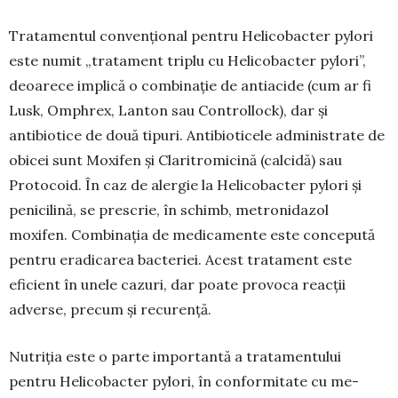
Tratamentul convențional pen­tru Helico­bac­ter pylori
este numit „tra­tament triplu cu Heli­cobacter pylori”,
deoarece implică o combinație de anti­acide (cum ar fi
Lusk, Omphrex, Lanton sau Controllock), dar și
antibiotice de două tipuri. Antibioticele administrate de
obicei sunt Moxifen și Claritromicină (calcidă) sau
Protocoid. În caz de alergie la Helicobacter pylori și
penicilină, se pre­scrie, în schimb, metronidazol
moxifen. Combi­nația de medicamente este concepută
pentru eradi­carea bacteriei. Acest tratament este
eficient în une­le cazuri, dar poate provoca reacții
adverse, precum și recurență.
Nutriția este o parte importantă a tratamentului
pentru Helicobacter pylori, în conformitate cu me­