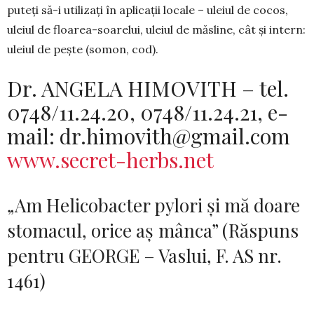
puteți să-i utilizați în apli­cații locale – uleiul de cocos,
uleiul de floarea-soa­relui, uleiul de măsline, cât și intern:
uleiul de pește (so­mon, cod).
Dr. ANGELA HIMOVITH – tel.
0748/11.24.20, 0748/11.24.21, e-
mail:
dr.himovith@gmail.com
www.secret-herbs.net
„Am Helicobacter pylori și mă doare
stomacul, orice aș mânca” (Răspuns
pentru GEORGE – Vaslui, F. AS nr.
1461)