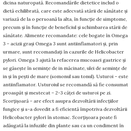
dicina naturopată. Recomandările dietetice includ o
dietă echilibrată, care este adecvată stării de sănătate și
variază de la o persoană la alta, în func­ție de simptome,
precum și în funcție de beneficiul și schimbarea stării de
sănătate. Alimente reco­mandate: cele bogate în Omega
3 – acizii grași Omega 3 sunt antiinflamatori și, prin
urmare, sunt recomandați în cazurile de Helicobacter
pylori. Omega 3 ajută la refacerea mu­coasei gastrice și
se găseș­te în semințe de in măcinate, ulei de semințe de
in și în pești de mare (somonul sau to­nul). Ustu­roi – este
antiin­fla­mator. Usturoiul se reco­man­dă să fie consumat
proas­păt și mestecat – 2-3 căței de usturoi pe zi.
Scorțișoară – are efect asupra dezvoltării infecțiilor
fungice și s-a dove­dit a fi eficientă împotriva dezvoltării
Helicobacter pylori în stomac. Scorțișoara poate fi
adăugată la infuziile din plante sau ca un condiment în