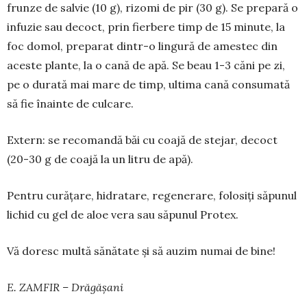
frunze de salvie (10 g), rizomi de pir (30 g). Se prepară o
infuzie sau decoct, prin fierbere timp de 15 minute, la
foc do­mol, preparat dintr-o lingură de amestec din
aceste plante, la o cană de apă. Se beau 1-3 căni pe zi,
pe o durată mai mare de timp, ultima cană consumată
să fie înainte de culcare.
Extern: se recomandă băi cu coajă de stejar, decoct
(20-30 g de coajă la un litru de apă).
Pentru curățare, hidra­tare, regenerare, folosiți săpunul
lichid cu gel de aloe vera sau săpunul Protex.
Vă doresc multă sănătate și să auzim numai de bine!
E. ZAMFIR – Drăgășani