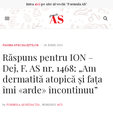
Intra
aici
pe site ul vechi "Formula AS"
PAGINA SPECIALIȘTILOR
28 IUNIE 2021
Răspuns pentru ION –
Dej, F. AS nr. 1468: „Am
dermatită atopică și fața
îmi «arde» încontinuu”
by
FORMULA AS REDACȚIA
, NUMĂRUL
1473