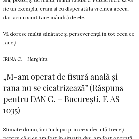
fie un exemplu, eram și eu disperată la vremea aceea,
dar acum sunt tare mân­dră de ele.
Vă doresc multă sănătate și perseverență în tot ceea ce
faceți.
IRINA C. – Harghita
„M-am operat de fisură anală și
rana nu se cicatrizează” (Răspuns
pentru DAN C. – București, F. AS
1035)
Stimate domn, îmi închipui prin ce suferință treceți,
pentru că și eu am fost în situația dvs. Am fost operată