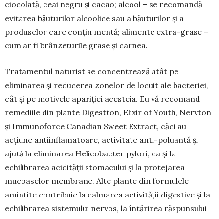
ciocolată, ceai negru și cacao; alcool – se reco­mandă
evitarea băuturilor alcoolice sau a băuturilor și a
produselor care conțin mentă; ali­mente extra-grase –
cum ar fi brânzeturile grase și carnea.
Tratamentul naturist se concentrează atât pe
eliminarea și reducerea zonelor de locuit ale bacte­riei,
cât și pe motivele apariției acesteia. Eu vă recomand
remediile din plante Digestton, Elixir of Youth, Nervton
și Immunoforce Canadian Sweet Extract, căci au
acțiune antiinflamatoare, activitate anti-poluantă și
ajută la eliminarea Helicobacter pylori, ca și la
echilibrarea acidității stomacului și la protejarea
mucoaselor membrane. Alte plante din formulele
amintite contribuie la calmarea activi­tății digestive și la
echilibrarea sistemului nervos, la în­tă­rirea răspunsului