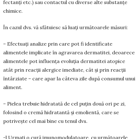
fectanți etc.) sau contac­tul cu diverse alte substanțe
chimice.
În cazul dvs. vă sfătuiesc să luați următoarele măsuri:
– Efectuați analize prin care pot fi identificate
alimentele implicate în agravarea dermatitei, deoarece
alimentele pot influența evoluția derma­titei atopice
atât prin reacții alergice imediate, cât și prin reacții
întârziate – care apar la câteva zile după consumul unui
aliment.
– Pielea trebuie hidratată de cel puțin două ori pe zi,
folosind o cremă hidratantă și emolientă, care se
potrivește cel mai bine cu tenul dvs.
-l Urmați o cură imunomodulatoare, cu urmă­toarele