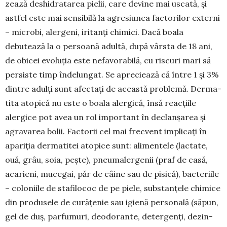
zează deshidratarea pielii, care devine mai us­cată, și
astfel este mai sensibilă la agre­siunea factorilor externi
– microbi, alergeni, iritanți chimici. Dacă boala
debutează la o persoană adultă, după vârsta de 18 ani,
de obicei evoluția este nefavorabilă, cu riscuri mari să
persiste timp înde­lun­gat. Se apreciează că între 1 și 3%
dintre adulți sunt afectați de această pro­blemă. Derma­
tita atopică nu este o boala alergică, însă reac­țiile
alergice pot avea un rol important în declanșarea și
agravarea bolii. Factorii cel mai frecvent im­plicați în
apa­riția dermatitei atopice sunt: alimentele (lac­tate,
ouă, grâu, soia, pește), pneumalergenii (praf de casă,
acarieni, muce­gai, păr de câine sau de pisică), bacteriile
– coloniile de stafi­lococ de pe piele, substanțele chimice
din produsele de cu­rățenie sau igienă personală (săpun,
gel de duș, parfumuri, deo­dorante, detergenți, dezin­