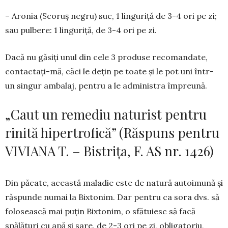
– Aronia (Scoruş negru) suc, 1 linguriţă de 3-4 ori pe zi;
sau pul­bere: 1 linguriţă, de 3-4 ori pe zi.
Dacă nu găsiţi unul din cele 3 produse reco­man­date,
contactaţi-mă, căci le deţin pe toate şi le pot uni într-
un singur ambalaj, pentru a le admi­nistra împreună.
„Caut un remediu naturist pentru
rinită hipertrofică” (Răspuns pentru
VIVIANA T. – Bistrița, F. AS nr. 1426)
Din păcate, această maladie este de natură auto­imună şi
răspunde numai la Bixtonim. Dar pentru ca sora dvs. să
folosească mai puţin Bixtonim, o sfătuiesc să facă
spălături cu apă şi sare, de 2-3 ori pe zi, obligatoriu,