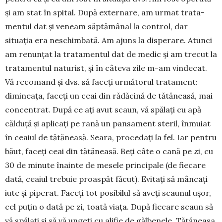
și am stat în spital. După externare, am urmat trata­
mentul dat și veneam săptămânal la control, dar
situația era ne­schim­bată. Am ajuns la dispe­ra­re. Atunci
am renunțat la trata­mentul dat de medic și am trecut la
tratamentul naturist, și în câ­te­va zile m-am vindecat.
Vă reco­mand și dvs. să faceți următorul tratament:
dimineața, faceți un ceai din rădăcină de tătăneasă, mai
concentrat. După ce ați avut scaun, vă spălați cu apă
călduță și aplicați pe rană un pansament steril, înmuiat
în ceaiul de tătăneasă. Seara, procedați la fel. Iar pentru
băut, faceți ceai din tătăneasă. Beți câte o cană pe zi, cu
30 de minu­te înainte de mesele principale (de fiecare
dată, ceaiul trebuie proaspăt făcut). Evitați să mân­cați
iute și piperat. Faceți tot posibilul să aveți scaunul ușor,
cel puțin o dată pe zi, toată viața. După fiecare scaun să
vă spălați și să vă ungeți cu alifie de gălbenele. Tătăneasa