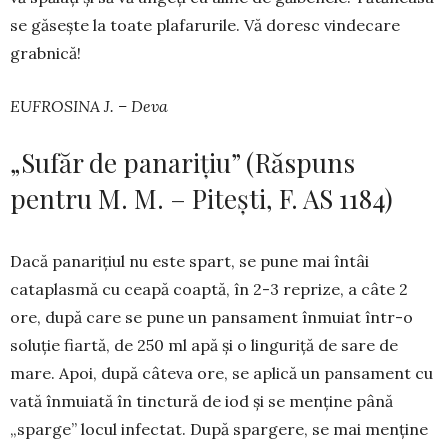
se găsește la toate plafarurile. Vă doresc vindecare
grabnică!
EUFROSINA J. – Deva
„Sufăr de panarițiu” (Răspuns
pentru M. M. – Pitești, F. AS 1184)
Dacă panarițiul nu este spart, se pune mai întâi
cataplasmă cu ceapă coaptă, în 2-3 reprize, a câte 2
ore, după care se pune un pansament înmuiat într-o
soluție fiartă, de 250 ml apă și o linguriță de sare de
mare. Apoi, după câteva ore, se aplică un pansament cu
vată înmuiată în tinctură de iod și se menține până
„sparge” locul infectat. După spar­gere, se mai menține