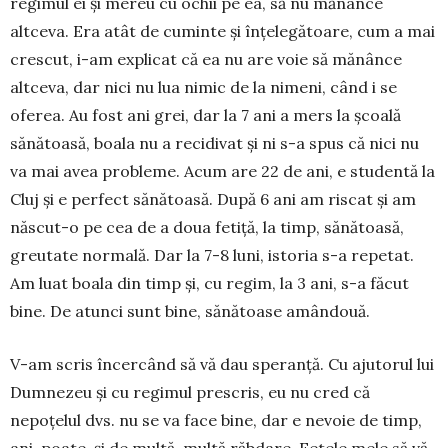
regimul ei și mereu cu ochii pe ea, să nu mănânce
altceva. Era atât de cuminte și înțelegătoare, cum a mai
crescut, i-am explicat că ea nu are voie să mănânce
altceva, dar nici nu lua nimic de la nimeni, când i se
oferea. Au fost ani grei, dar la 7 ani a mers la școală
sănătoasă, boala nu a recidivat și ni s-a spus că nici nu
va mai avea probleme. Acum are 22 de ani, e studentă la
Cluj și e perfect sănătoasă. După 6 ani am riscat și am
născut-o pe cea de a doua fetiță, la timp, sănătoasă,
greutate normală. Dar la 7-8 luni, istoria s-a repetat.
Am luat boala din timp și, cu regim, la 3 ani, s-a făcut
bine. De atunci sunt bine, sănătoase amândouă.
V-am scris încercând să vă dau speranță. Cu ajutorul lui
Dumnezeu și cu regimul prescris, eu nu cred că
nepoțelul dvs. nu se va face bine, dar e nevoie de timp,
ani, poate, și de multă, multă răb­dare. Fetele mele să vă