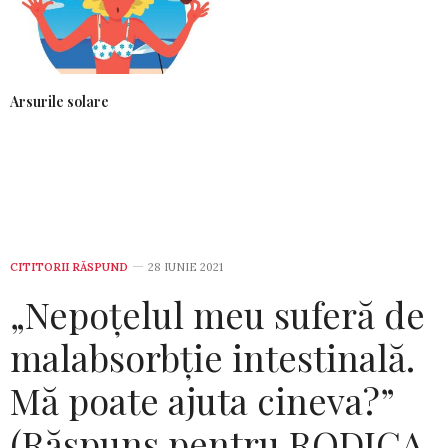
Arsurile solare
CITITORII RĂSPUND
28 IUNIE 2021
„Nepoțelul meu suferă de
malabsorbție intestinală.
Mă poate ajuta cineva?”
(Răspuns pentru RODICA