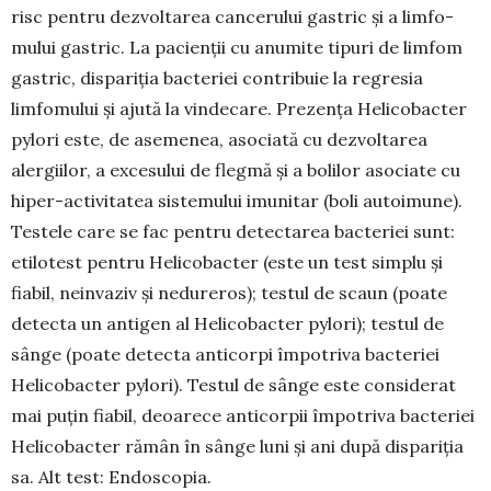
risc pentru dez­voltarea cancerului gastric și a limfo­
mului gastric. La pacienții cu anumite tipuri de limfom
gastric, dispariția bac­teriei contribuie la regresia
limfomului și ajută la vindecare. Prezența Helico­bacter
pylori este, de asemenea, asociată cu dezvoltarea
alergiilor, a excesului de flegmă și a bolilor asociate cu
hiper-activitatea sistemului imunitar (boli autoimune).
Testele care se fac pentru detectarea bacteriei sunt:
etilotest pen­tru Helicobacter (este un test simplu și
fiabil, neinvaziv și nedureros); testul de scaun (poate
detecta un antigen al Helicobacter pylori); testul de
sânge (poate detecta anticorpi împotriva bac­teriei
Helicobacter pylori). Testul de sân­ge este considerat
mai puțin fiabil, deoarece anticorpii împotriva bacteriei
Helicobacter rămân în sânge luni și ani după dispariția
sa. Alt test: Endoscopia.