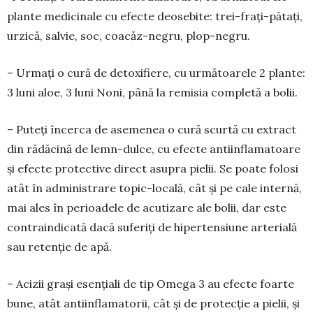
plante medicinale cu efecte deosebite: trei-frați-pătați,
urzică, salvie, soc, coacăz-negru, plop-negru.
– Urmați o cură de detoxifiere, cu următoarele 2 plante:
3 luni aloe, 3 luni Noni, până la remisia completă a bolii.
– Puteți încerca de asemenea o cură scurtă cu extract
din rădăcină de lemn-dulce, cu efecte antiinflamatoare
și efecte protective direct asupra pielii. Se poate folosi
atât în administrare topic-locală, cât și pe cale internă,
mai ales în perioadele de acutizare ale bolii, dar este
con­traindicată dacă suferiți de hipertensiune arterială
sau retenție de apă.
– Acizii grași esențiali de tip Omega 3 au efecte foarte
bune, atât antiinflamatorii, cât și de protecție a pielii, și