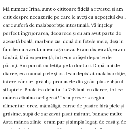
Mă numesc Irina, sunt o cititoare fidelă a revis­tei și am
citit despre necazurile pe care le aveți cu nepoțelul dvs.,
ca­re suferă de malabsorbție intesti­nală. Vă înțeleg
perfect îngrijo­rarea, deoare­ce și eu am avut parte de
această boală, mai bine zis, două din fetele mele, deși în
fa­milie nu a avut nimeni așa ceva. Eram disperată, eram
tânără, fără experiență, într-un orășel departe de
părinți. Am pornit cu fetița pe la doctori. După luni de
diaree, era numai piele și os. I-au depistat malabsorbție,
interzicându-i grâul și produsele din grâu, plus zahărul
și laptele. Boala i-a debutat la 7-8 luni, cu diaree, tot ce
mânca eli­mina nedigerat! I s-a prescris re­gim
alimentar: orez, mămăligă, carne de pasăre fără piele și
gră­sime, supă de zar­zavat pisat mărunt, banane multe.
Asta mânca zil­nic, eram pur și simplu legați de casă și de