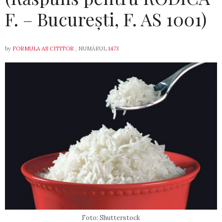
F. – București, F. AS 1001)
by
FORMULA AS CITITOR
, NUMĂRUL
1473
Foto: Shutterstock