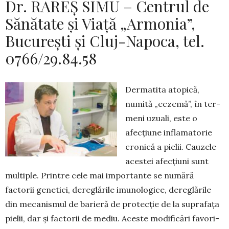
Dr. RAREȘ SIMU – Centrul de
Sănătate şi Viaţă „Armonia”,
Bucureşti și Cluj-Napoca, tel.
0766/29.84.58
Dermatita atopică,
numită „eczemă”, în ter­
meni uzuali, este o
afecțiune infla­matorie
cronică a pielii. Cauzele
acestei afec­țiuni sunt
multiple. Prin­tre cele mai importante se nu­mără
factorii gene­tici, dereglările imunologice, dere­glă­rile
din me­canismul de barieră de protecție de la suprafața
pielii, dar și factorii de mediu. Aceste modificări favo­ri­