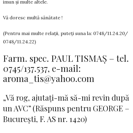
imun și multe altele.
Vă doresc multă sănătate !
(Pentru mai multe relații, puteți suna la: 0748/11.24.20/
0748/11.24.22)
Farm. spec. PAUL TISMAȘ – tel.
0745/137.537, e-mail:
aroma_tis@yahoo.com
„Vă rog, ajutaţi-mă să-mi revin după
un AVC” (Răspuns pentru GEORGE –
Bucureşti, F. AS nr. 1420)