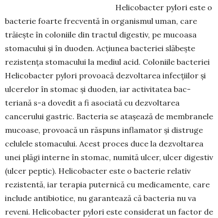
Helicobacter pylori este o
bacterie foarte frec­ventă în organismul uman, care
trăiește în coloniile din tractul digestiv, pe mucoasa
stomacului și în duoden. Acțiunea bacteriei slăbește
rezistența stomacului la mediul acid. Coloniile bacteriei
Heli­cobacter pylori provoacă dezvoltarea infecțiilor și
ulcerelor în stomac și duoden, iar activitatea bac­
teriană s-a dovedit a fi asociată cu dezvoltarea
cancerului gastric. Bacteria se atașează de membra­nele
mucoase, provoacă un răspuns inflamator și distruge
celulele stomacului. Acest proces duce la dezvoltarea
unei plăgi interne în stomac, numită ulcer, ulcer digestiv
(ulcer peptic). Helicobacter este o bacterie relativ
rezistentă, iar terapia puter­nică cu medicamente, care
include antibiotice, nu garantează că bacteria nu va
reveni. Helicobacter pylori este considerat un factor de