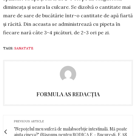
dimi­neaţa şi seara la culcare. Se dizolvă o cantitate mai
mare de sare de bucătărie într-o can­titate de apă fiartă
şi ră­cită. Din aceasta se admi­nistrează cu pipeta în
fiecare nară câte 3-4 picături, de 2-3 ori pe zi.
TAGS:
SANATATE
FORMULA AS REDACȚIA
PREVIOUS ARTICLE
"Nepoțelul meu suferă de malabsorbție intestinală. Mă poate
ajuta cineva?" (Răspuns pentru RODICA F. – București, F. AS