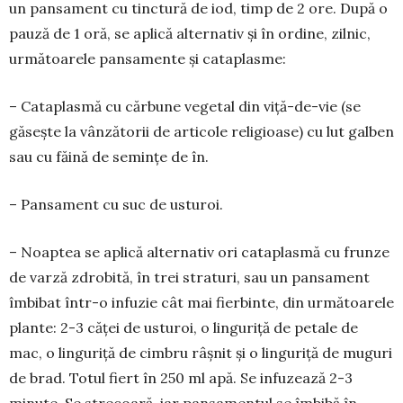
un pansament cu tinctură de iod, timp de 2 ore. După o
pauză de 1 oră, se aplică alternativ și în ordine, zilnic,
următoarele pansa­mente și cataplasme:
– Cataplasmă cu cărbune ve­ge­tal din viță-de-vie (se
găsește la vânzătorii de articole religioase) cu lut galben
sau cu făină de se­mințe de în.
– Pansament cu suc de ustu­roi.
– Noaptea se aplică alternativ ori cataplasmă cu frunze
de varză zdrobită, în trei straturi, sau un pansament
îmbibat într-o infuzie cât mai fierbinte, din următoarele
plante: 2-3 căței de usturoi, o lin­guriță de petale de
mac, o lingu­riță de cimbru râșnit și o linguriță de muguri
de brad. Totul fiert în 250 ml apă. Se infuzează 2-3
minute. Se strecoară, iar pansa­men­tul se îmbibă în