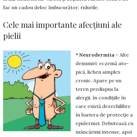
fac un cadou deloc îmbucurător: ridurile.
Cele mai importante afecțiuni ale
pielii
* Neurodermita
– Alte
denumiri: eczemă ato­
pică, lichen simplex
cronic. Apare pe un
teren pre­dispus la
alergii, în condițiile în
care există dezechilibre
în bariera de protecție a
epidermei. Debutează cu
mâncărimi intense, apoi