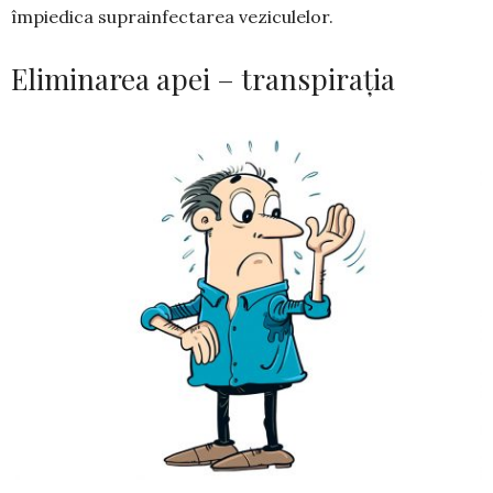
împiedica suprainfectarea vezi­culelor.
Eliminarea apei – transpirația