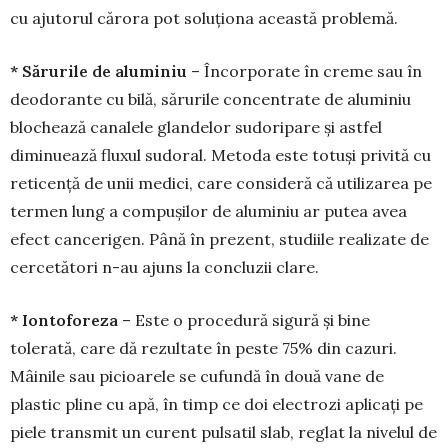
cu ajutorul cărora pot soluționa aceas­tă problemă.
* Sărurile de aluminiu
– Încorporate în creme sau în
deodorante cu bilă, sărurile con­centrate de aluminiu
blochează canalele glandelor sudoripare și astfel
diminuează fluxul sudoral. Metoda este totuși privită cu
reticență de unii medici, care consideră că utilizarea pe
termen lung a compușilor de aluminiu ar putea avea
efect cancerigen. Până în prezent, studiile realizate de
cercetători n-au ajuns la concluzii clare.
* Iontoforeza
– Este o procedură sigură și bine
tolerată, care dă rezultate în peste 75% din cazuri.
Mâinile sau picioarele se cufundă în două vane de
plastic pline cu apă, în timp ce doi electrozi aplicați pe
piele transmit un curent pulsatil slab, reglat la nivelul de