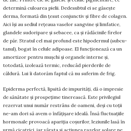
deter­mină culoa­rea pielii. Dedesubtul ei se găsește
derma, formată din țesut conjunctiv și fibre de cola­gen.
Aici își au sediul rețeaua vaselor sang­vine și lim­fatice,
glan­dele sudoripare și sebacee, ca și rădăcinile firelor
de păr. Stratul cel mai profund este hipodermul (subcu­
tanul), bogat în celule adipoase. El func­țio­nează ca un
amortizor pentru mușchi și organele in­terne și,
totodată, izolează termic, reducâd pier­derile de
căldură. Lui îi datorăm faptul că nu su­fe­rim de frig.
Epiderma perfectă, lipsită de impurități, dă o impresie
de sănătate și prospețime tinerească. Este privilegiul
rezervat unui număr restrâns de oa­meni, deși cu toții
ne-am dori să avem o înfățișare ideală. Însă fluctuațiile
hormonale provoacă apa­riția coșurilor, leziunile lasă în
urmă cicatrici, iar vârsta și acțiunea razelor solare ne