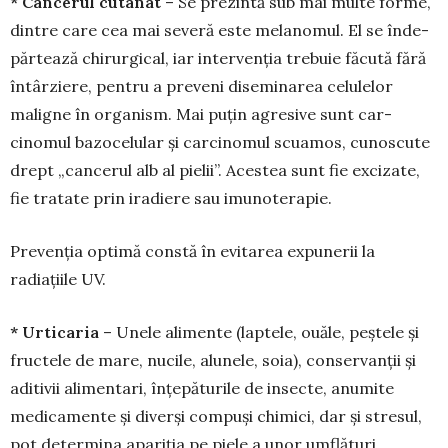
* Cancerul cutanat
– Se prezintă sub mai multe forme,
dintre care cea mai severă este mela­nomul. El se înde­
părtează chirurgical, iar inter­ven­ția tre­buie făcută fără
întârziere, pentru a pre­veni diseminarea celulelor
maligne în or­ga­nism. Mai puțin agresive sunt car­
cinomul bazo­celular și car­cinomul scua­mos, cunoscute
drept „cancerul alb al pielii”. Acestea sunt fie excizate,
fie tratate prin iradiere sau imunoterapie.
Prevenția optimă constă în evitarea expunerii la
radiațiile UV.
* Urticaria
– Unele alimente (laptele, ouă­le, peștele și
fructele de mare, nucile, alunele, soia), conservanții și
aditivii alimentari, înțe­pătu­rile de insecte, anumite
medicamente și diverși com­puși chimici, dar și stresul,
pot determina apa­riția pe piele a unor umflături