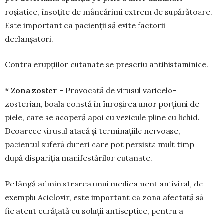
roșiatice, însoțite de mâncă­rimi extrem de supărătoare.
Este important ca pa­cienții să evite factorii
declanșatori.
Contra erupțiilor cutanate se prescriu anti­histaminice.
* Zona zoster
– Provocată de virusul vari­celo-
zosterian, boala constă în înroșirea unor por­țiuni de
piele, care se acoperă apoi cu vezicule pli­ne cu lichid.
Deoarece virusul atacă și termi­națiile nervoase,
pacientul suferă dureri care pot persista mult timp
după dispariția manifestărilor cutanate.
Pe lângă administrarea unui medicament anti­viral, de
exemplu Aciclovir, este important ca zona afectată să
fie atent curățată cu soluții anti­septice, pentru a