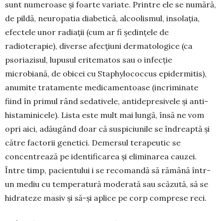
sunt numeroase și foar­te variate. Printre ele se numără,
de pildă, neu­ropatia diabetică, alcoolismul, insolația,
efectele unor radiații (cum ar fi ședințele de
radioterapie), diverse afecțiuni dermatologice (ca
psoriazisul, lupusul eritematos sau o infecție
microbiană, de obicei cu Staphylococcus epidermitis),
anumite tratamente medicamentoase (incriminate
fiind în primul rând sedativele, antidepresivele și anti­
histaminicele). Lista este mult mai lungă, însă ne vom
opri aici, adăugând doar că suspiciunile se îndreaptă și
către factorii genetici. Demersul terapeutic se
concentrează pe identificarea și eliminarea cauzei.
Între timp, pacientului i se re­comandă să rămână într-
un mediu cu tempe­ratură moderată sau scăzută, să se
hidrateze ma­siv și să-și aplice pe corp comprese reci.