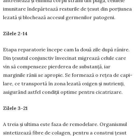
antrenează și elimină cor­pii străini din plagă, celulele
imunitare înde­părtează resturile de țesut din porțiunea
lezată și blochează accesul germenilor patogeni.
Zilele 2-14
Etapa reparatorie începe cam la două zile după rănire.
Din țesutul conjunctiv învecinat mi­grează celule care
vin să compenseze pierderea de sub­stanță, iar
marginile rănii se apropie. Se for­mează o rețea de ca­pi­
lare, ce transportă în zo­na lezată oxi­gen și nu­tri­enți,
asigurând astfel condiții opti­me pentru cicatrizare.
Zilele 3-21
A treia și ultima este faza de remodelare. Orga­nis­mul
sintetizează fibre de cola­gen, pentru a construi țesut