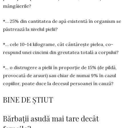
mângâierile?
*
… 25% din cantitatea de apă existentă în organism se
păstrează la nivelul pielii?
*
… cele 10-14 kilograme, cât cântărește pie­lea, co­
respund unei cincimi din greutatea totală a corpului?
*.
.. o distrugere a pielii în proporție de 15% (de pildă,
provocată de arsuri) sau chiar de numai 9% în cazul
copiilor, poate duce la decesul persoa­nei în cauză?
BINE DE ȘTIUT
Bărbații asudă mai tare decât