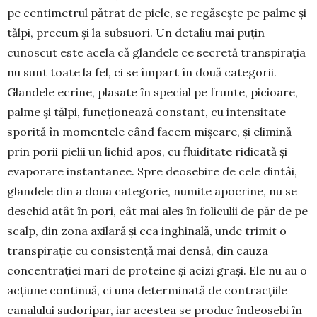
pe centimetrul pătrat de pie­le, se regăsește pe palme și
tălpi, pre­cum și la subsuori. Un detaliu mai puțin
cunoscut este acela că glandele ce secretă transpi­rația
nu sunt toate la fel, ci se împart în două ca­tegorii.
Glandele ecrine, plasate în special pe frunte, pi­cioare,
palme și tălpi, funcțio­nea­ză constant, cu intensitate
sporită în momentele când facem mișcare, și elimină
prin porii pielii un lichid apos, cu fluiditate ridicată și
evaporare instantanee. Spre deosebire de cele dintâi,
glandele din a doua categorie, numite apo­crine, nu se
deschid atât în pori, cât mai ales în foliculii de păr de pe
scalp, din zona axilară și cea inghinală, unde trimit o
transpirație cu consistență mai densă, din cauza
concentrației mari de proteine și acizi grași. Ele nu au o
acțiune con­tinuă, ci una determinată de contracțiile
canalului sudoripar, iar acestea se produc îndeosebi în