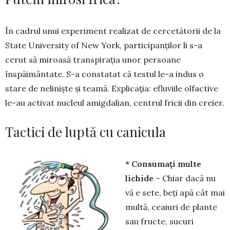
În cadrul unui experiment realizat de cerce­tătorii de la
State University of New York, par­ti­­cipanților li s-a
cerut să mi­roasă trans­pi­rația unor per­soane
înspăimântate. S-a con­statat că testul le-a indus o
stare de neliniște și teamă. Explicația: e­flu­viile olfactive
le-au ac­tivat nucleul amig­da­lian, centrul fricii din creier.
Tactici de luptă cu canicula
* Consumați multe
lichide
– Chiar dacă nu
vă e sete, beți apă cât mai
multă, ceaiuri de plante
sau fructe, sucuri