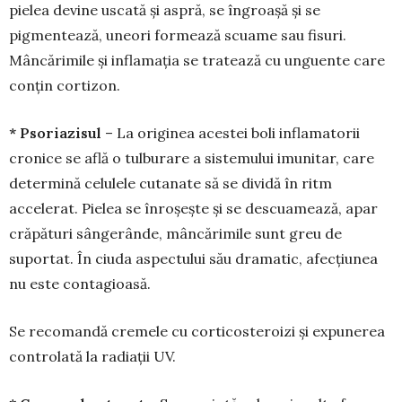
pielea devi­ne uscată și aspră, se îngroașă și se
pigmentează, uneori formează scuame sau fisuri.
Mâncărimile și inflamația se tratează cu unguente care
conțin cortizon.
* Psoriazisul
– La originea acestei boli infla­matorii
cronice se află o tulburare a sistemului imu­nitar, care
determină celulele cutanate să se di­vi­dă în ritm
accelerat. Pielea se înroșește și se des­cuamează, apar
crăpături sângerânde, mâncări­mile sunt greu de
suportat. În ciuda aspectului său dra­matic, afecțiunea
nu este contagioasă.
Se recomandă cremele cu corticosteroizi și ex­punerea
controlată la radiații UV.