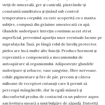
vieții de umezeală, ger și caniculă, păs­trându-și
constantă umiditatea și ținând sub con­trol
temperatura corpului, ea este acoperită cu o manta
subțire, compusă din grăsime amestecată cu apă.
Glandele sudoripare întrețin continuu acest strat
superficial, prevenind apariția unor eventuale lacune pe
suprafața lui. Însă, pe lângă rolul de în­veliș protector,
pielea are încă multe alte funcții. Produce hormoni și
reprezintă o componentă a me­­­canismului de
autoapărare al organismului. Adă­­postește glandele
sudoripare și sebacee, vase sangvine, fibre nervoase,
celule pigmentare și fire de păr, precum și câteva
milioane de receptori cutanați care îi permit să
perceapă mângâierile, dar în egală măsură și
disconfortul produs de con­tactul cu un pulover aspru
sau lovitura ușoară a unui bul­găre de zăpadă. Datorită