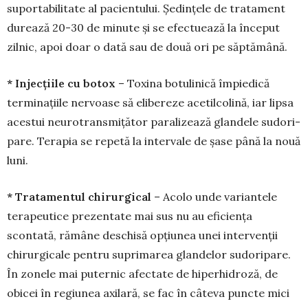
suportabilitate al pacientului. Ședințele de tratament
durează 20-30 de minute și se efec­tuează la început
zilnic, apoi doar o dată sau de două ori pe săp­tămână.
* Injecțiile cu botox
– Toxina bo­tulinică împiedică
terminațiile nervoase să elibereze acetilcolină, iar lipsa
acestui neu­rotransmițător paralizează glandele sudori­
pare. Terapia se repetă la intervale de șase până la nouă
luni.
* Tratamentul chirurgical
– Acolo unde variantele
terapeutice prezentate mai sus nu au eficiența
scontată, rămâne deschisă opțiunea unei intervenții
chirurgicale pentru suprimarea glan­delor sudoripare.
În zonele mai puternic afec­tate de hiperhidroză, de
obicei în regiunea axilară, se fac în câteva puncte mici