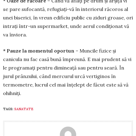
* Oaze de răcoare
– Când vă aflați pe drum și arșița vi
se pare sufocantă, refugiați-vă în interiorul răcoros al
unei biserici, în vreun edificiu public cu ziduri groase, ori
intrați în­tr-un supermarket, unde aerul condiționat vă
va înviora.
* Pauze la momentul oportun
– Mun­cile fizice și
canicula nu fac casă bună îm­preună. E mai prudent să vi
le programați pen­tru dimineață sau pentru seară. În
jurul prân­zului, când mercurul urcă vertiginos în
termo­metre, lucrul cel mai înțelept de făcut este să vă
ohihniți.
TAGS:
SANATATE