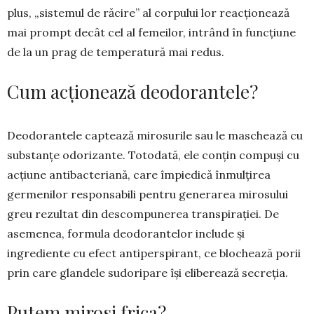
plus, „sistemul de răcire” al corpului lor re­acționează
mai prompt de­cât cel al femeilor, in­trând în funcțiune
de la un prag de temperatură mai redus.
Cum acționează deodorantele?
Deodorantele captează mirosurile sau le mas­chează cu
substanțe odorizante. Totodată, ele con­țin compuși cu
acțiune antibacteriană, care îm­pie­dică înmulțirea
germenilor responsabili pentru ge­ne­rarea mirosului
greu re­zultat din descom­pu­nerea transpirației. De
aseme­nea, formula deo­doran­te­lor include și
ingrediente cu efect antipers­pirant, ce blo­chea­ză porii
prin care glandele su­doripare își elibe­rează secreția.
Putem mirosi frica?