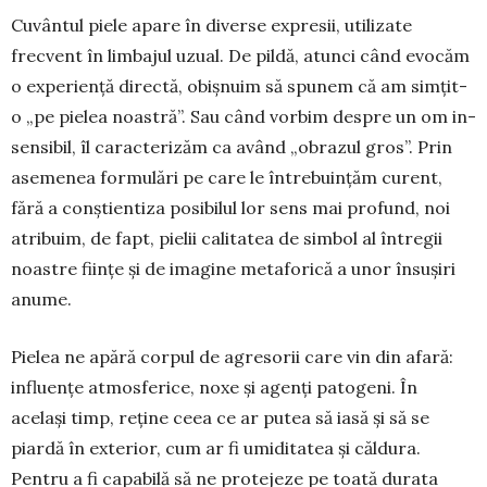
Cuvântul piele apare în diverse expresii, utilizate
frecvent în limbajul uzual. De pildă, atunci când evocăm
o experiență directă, obișnuim să spunem că am simțit-
o „pe pielea noastră”. Sau când vorbim despre un om in­
sen­sibil, îl caracterizăm ca având „obrazul gros”. Prin
asemenea formulări pe care le întrebuințăm curent,
fără a conștientiza posibilul lor sens mai profund, noi
atribuim, de fapt, pielii calitatea de sim­bol al întregii
noastre ființe și de imagine meta­forică a unor însușiri
anume.
Pielea ne apără corpul de agresorii care vin din afară:
influențe atmosferice, noxe și agenți pato­geni. În
același timp, reține ceea ce ar putea să iasă și să se
piardă în exterior, cum ar fi umiditatea și căldura.
Pentru a fi capabilă să ne protejeze pe toată durata