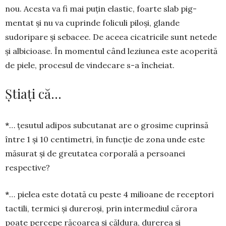
nou. Acesta va fi mai puțin elastic, foarte slab pig­
mentat și nu va cuprinde foliculi pi­loși, glande
sudoripare și sebacee. De aceea cica­tricile sunt netede
și albicioase. În momentul când leziunea este acoperită
de piele, procesul de vin­decare s-a încheiat.
Știați că…
*
… țesutul adipos subcutanat are o grosime cu­prinsă
între 1 și 10 centimetri, în funcție de zona unde este
măsurat și de greutatea corporală a persoanei
respective?
*
… pielea este dotată cu peste 4 milioane de recep­tori
tactili, termici și dureroși, prin inter­mediul cărora
poate percepe răcoarea și căldura, durerea și