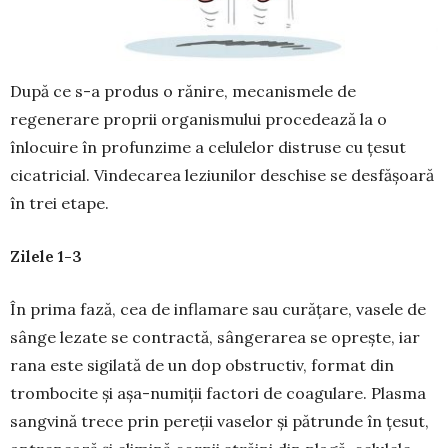
După ce s-a produs o rănire, mecanismele de
regenerare proprii organismului procedează la o
înlocuire în profunzime a celulelor distruse cu țesut
cicatricial. Vindecarea leziunilor deschise se desfășoară
în trei etape.
Zilele 1-3
În prima fază, cea de inflamare sau curățare, vasele de
sânge lezate se contractă, sângerarea se oprește, iar
rana este sigilată de un dop obstructiv, format din
trombocite și așa-numiții factori de coa­gulare. Plasma
sangvină trece prin pereții va­selor și pătrunde în țesut,