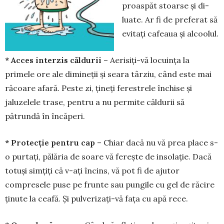
proaspăt stoarse și di­
luate. Ar fi de preferat să
evitați cafeaua și alcoolul.
* Acces interzis căldurii
– Aerisiți-vă locuința la
primele ore ale dimineții și seara târziu, când este mai
răcoare afară. Peste zi, ți­neți ferestrele închise și
jaluzelele trase, pen­tru a nu permite căldurii să
pătrundă în încăperi.
* Protecție pentru cap
– Chiar dacă nu vă prea place s-
o purtați, pălăria de soare vă ferește de insolație. Dacă
totuși simțiți că v-ați încins, vă pot fi de ajutor
compresele puse pe frunte sau pungile cu gel de răcire
ținute la cea­fă. Și pulverizați-vă fața cu apă rece.