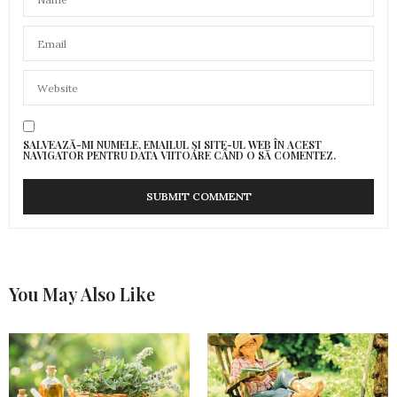
SALVEAZĂ-MI NUMELE, EMAILUL ȘI SITE-UL WEB ÎN ACEST
NAVIGATOR PENTRU DATA VIITOARE CÂND O SĂ COMENTEZ.
You May Also Like