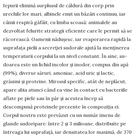
Iepurii elimină surplusul de căldură din corp prin
urechile lor mari, albinele emit un bâzâit con­tinuu, iar
câinii respiră gâfâit, cu limba scoa­să: ani­malele au
dezvoltat felurite strategii efi­ciente care le permit să se
răcorească. Oamenii nădu­șesc, iar evaporarea rapidă la
suprafața pielii a secreției sudorale ajută la menținerea
tempe­raturii corpului la un nivel constant. În sine, su­
doa­rea este un lichid incolor și inodor, compus din apă
(99%), diverse săruri, amoniac, acid uric și lactic,
grăsimi și proteine. Mirosul specific, atât de ne­plăcut,
apare abia atunci când ea vine în contact cu bacteriile
aflate pe piele sau în păr și acestea încep să
descompună proteinele prezente în compoziția ei.
Corpul nostru este prevăzut cu un număr imens de
glande sudoripare: între 2 și 3 milioane, distribuite pe
întreaga lui suprafață, iar densitatea lor maximă, de 370