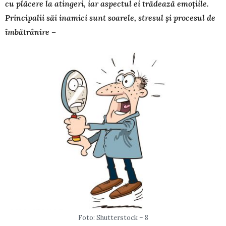
cu plăcere la atingeri, iar aspectul ei trădează emo­țiile.
Prin­ci­palii săi inamici sunt soa­rele, stresul și procesul de
îmbă­trâ­nire –
Foto: Shutterstock – 8