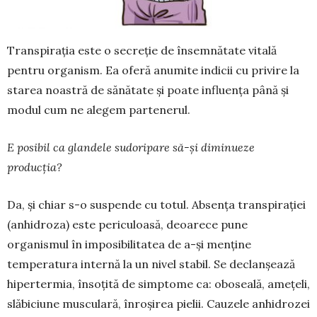
Transpirația este o secreție de însemnătate vitală
pentru organism. Ea oferă anumite indicii cu privire la
starea noastră de sănătate și poate influența până și
modul cum ne alegem parte­nerul.
E posibil ca glandele sudoripare să-și dimi­nueze
producția?
Da, și chiar s-o suspende cu totul. Absența trans­pirației
(anhidroza) este periculoasă, deoa­rece pune
organismul în imposibilitatea de a-și menține
temperatura internă la un nivel stabil. Se declanșează
hipertermia, însoțită de simptome ca: oboseală, amețeli,
slăbiciune musculară, înroșirea pielii. Cauzele anhidrozei