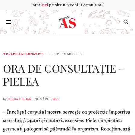
Intra
aici
pe site ul vechi "Formula AS"
TERAPII ALTERNATIVE
3 SEPTEMBRIE 2021
ORA DE CONSULTAȚIE –
PIELEA
by
GILDA FILDAN
, NUMĂRUL
1482
– Învelișul corpului nostru servește ca protecție împotriva
soa­relui, fri­gu­lui și căldurii excesive. Pielea împiedică
germenii pato­geni să pătrundă în orga­nism. Reacționează