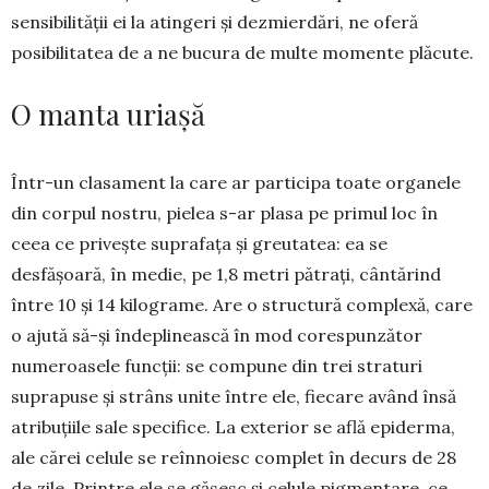
sensibilității ei la atingeri și dezmierdări, ne oferă
posibilitatea de a ne bu­cura de multe momente plăcute.
O manta uriașă
Într-un clasament la care ar participa toate or­ga­nele
din corpul nostru, pielea s-ar plasa pe pri­mul loc în
ceea ce privește suprafața și greutatea: ea se
desfășoară, în medie, pe 1,8 metri pătrați, cântărind
între 10 și 14 kilograme. Are o structură complexă, care
o ajută să-și îndeplinească în mod corespunzător
numeroasele funcții: se compune din trei straturi
suprapuse și strâns unite între ele, fiecare având însă
atribuțiile sale speci­fice. La exterior se află epiderma,
ale cărei celule se reîn­noiesc com­plet în de­curs de 28
de zile. Prin­tre ele se găsesc și celule pigmen­tare, ce