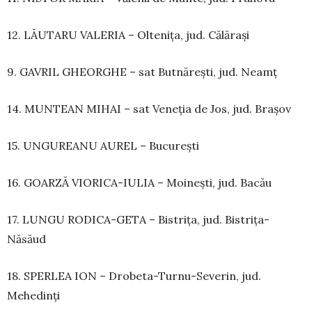
12. LĂUTARU VALERIA – Oltenița, jud. Călărași
9. GAVRIL GHEORGHE – sat Butnărești, jud. Neamț
14. MUNTEAN MIHAI – sat Veneția de Jos, jud. Brașov
15. UNGUREANU AUREL – București
16. GOARZĂ VIORICA-IULIA – Moinești, jud. Bacău
17. LUNGU RODICA-GETA – Bistrița, jud. Bistrița-
Năsăud
18. SPERLEA ION – Drobeta-Turnu-Severin, jud.
Mehedinți