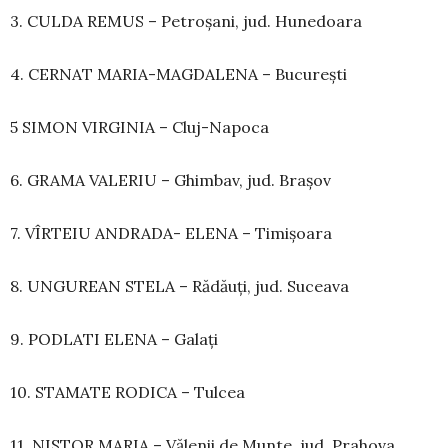
3. CULDA REMUS – Petroșani, jud. Hunedoara
4. CERNAT MARIA-MAGDALENA – București
5 SIMON VIRGINIA – Cluj-Napoca
6. GRAMA VALERIU – Ghimbav, jud. Brașov
7. VÎRTEIU ANDRADA- ELENA – Timișoara
8. UNGUREAN STELA – Rădăuți, jud. Suceava
9. PODLATI ELENA – Galați
10. STAMATE RODICA – Tulcea
11. NISTOR MARIA – Vălenii de Munte, jud. Prahova