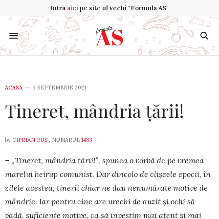
Intra
aici
pe site ul vechi "Formula AS"
ACASĂ
9 SEPTEMBRIE 2021
Tineret, mândria țării!
by
CIPRIAN RUS
, NUMĂRUL
1483
– „Tineret, mândria țării!”, spunea o vorbă de pe vremea
marelui heirup comunist. Dar dincolo de clișeele epocii, în
zilele acestea, tinerii chiar ne dau nenumărate motive de
mândrie. Iar pentru cine are urechi de auzit și ochi să
vadă, suficiente mo­tive, ca să investim mai atent și mai