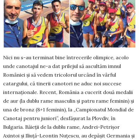
Nici nu s-au terminat bine întrecerile olimpice, acolo
unde canotajul ne-a dat prilejul să ascultăm im­nul
României și să vedem tricolorul urcând în vârful
catargului, că tinerii canotori ne aduc noi succese
internaționale. Recent, România a cucerit două me­dalii
de aur (la dublu rame masculin şi patru rame feminin) şi
una de bronz (8+1 feminin), la „Cam­pio­natul Mondial de
Canotaj pentru juniori”, des­fă­șurat la Plovdiv, în
Bulgaria. Băieţii de la dublu rame, Andrei-Petrişor
Axintoi şi Iliuţă-Leontin Nuţescu, au depășit Germania şi