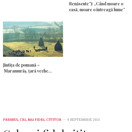
Renăscute”): „Când moare o
casă, moare o întreagă lume”
Jintiţa de pomană –
Maramurăş, ţară veche…
PREMIUL CEL MAI FIDEL CITITOR
9 SEPTEMBRIE 2021