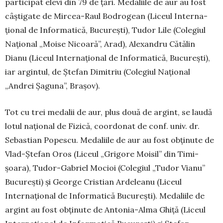
participat elevi din 79 de țări. Medaliile de aur au fost
câștigate de Mircea-Raul Bodrogean (Liceul Inter­na­
țional de Informatică, București), Tudor Lile (Colegiul
Național „Moise Nicoară”, Arad), Alexandru Că­­tălin
Dianu (Liceul In­ter­na­țio­nal de In­for­ma­­tică, Bucu­rești),
iar ar­gin­tul, de Ște­fan Di­mitriu (Co­­legiul Na­țional
„Andrei Șaguna”, Brașov).
Tot cu trei medalii de aur, plus două de argint, se laudă
lotul național de Fizică, coor­donat de conf. univ. dr.
Sebastian Popescu. Me­daliile de aur au fost obţinute de
Vlad-Şte­fan Oros (Liceul „Grigore Moisil” din Timi­
şoara), Tudor-Gabriel Mocioi (Colegiul „Tu­dor Via­nu”
Bucureşti) şi George Cris­tian Ar­de­leanu (Liceul
Internaţional de In­formatică Bucureşti). Medaliile de
argint au fost ob­ţi­nute de Antonia-Alma Ghiţă (Li­ceul