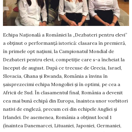
Echipa Națională a României la „Dezbateri pentru elevi”
a obținut o performanță istorică: clasarea în premieră,
în primele opt națiuni, la Campionatul Mondial de
Dezbateri pentru elevi, competiție care s-a în­cheiat la
început de august. După ce trecuse de Gre­cia, Israel,
Slovacia, Ghana și Rwanda, România a învins în
șaisprezecimi echipa Mongoliei și în optimi, pe cea a
Africii de Sud. În clasamentul final, România a de­venit
cea mai bună echipă din Europa, înaintea unor vorbitori
nativi de engleză, precum cei din echipele Angliei și
Irlandei. De asemenea, România a obținut locul 1
(înaintea Danemarcei, Lituaniei, Japo­niei, Germaniei,