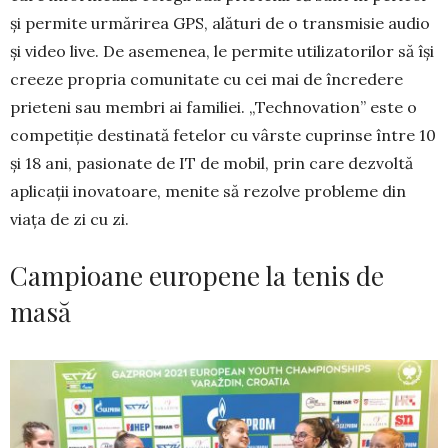
și permite urmărirea GPS, alături de o transmisie audio
și video live. De asemenea, le permite utilizatorilor să își
creeze propria comunitate cu cei mai de încredere
prieteni sau membri ai familiei. „Technovation” este o
competiție des­­tinată fe­te­lor cu vârs­te cu­prinse între 10
și 18 ani, pa­sionate de IT de mobil, prin care dez­voltă
apli­cații ino­va­toa­re, menite să re­zolve probleme din
viața de zi cu zi.
Campioane europene la tenis de
masă