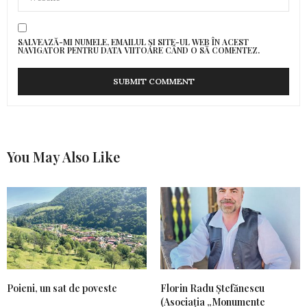
SALVEAZĂ-MI NUMELE, EMAILUL ȘI SITE-UL WEB ÎN ACEST
NAVIGATOR PENTRU DATA VIITOARE CÂND O SĂ COMENTEZ.
You May Also Like
Poieni, un sat de poveste
Florin Radu Ștefănescu
(Asociația „Monumente