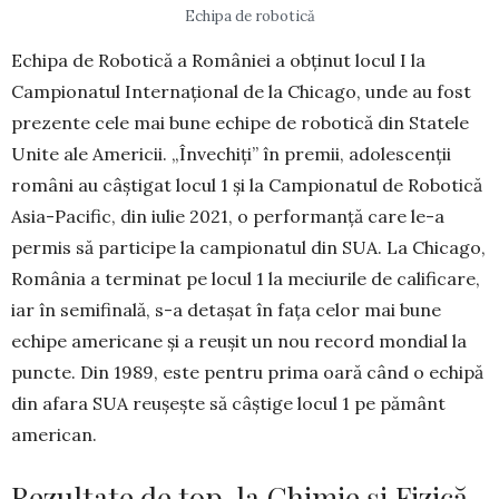
Echipa de robotică
Echipa de Robotică a României a obţinut locul I la
Campionatul Internaţional de la Chi­cago, unde au fost
prezente cele mai bune echi­­pe de robotică din Statele
Unite ale Ame­ricii. „Învechiți” în premii, adolescenții
români au câștigat locul 1 și la Campionatul de Robotică
Asia-Pacific, din iulie 2021, o performanță care le-a
permis să participe la campionatul din SUA. La Chicago,
România a terminat pe locul 1 la meciurile de ca­lificare,
iar în semifinală, s-a detaşat în faţa celor mai bune
echipe americane şi a reuşit un nou record mondial la
puncte. Din 1989, este pentru prima oară când o echipă
din afara SUA reuşeşte să câştige locul 1 pe pământ
american.
Rezultate de top, la Chimie și Fizică