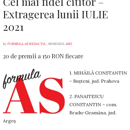
Cel mai fidel cititor –
Extragerea lunii IULIE
2021
by
FORMULA AS REDACȚIA
, NUMĂRUL
1483
20 de premii a 150 RON fiecare
1. MIHĂILĂ CONSTANTIN
– Bușteni, jud. Prahova
2. PANAITESCU
CONSTANTIN – com.
Bradu-Geamăna, jud.
Argeș