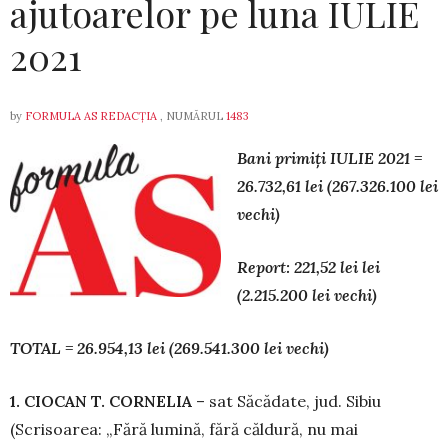
ajutoarelor pe luna IULIE
2021
by
FORMULA AS REDACȚIA
, NUMĂRUL
1483
Bani primiți IULIE 2021 =
26.732,61 lei (267.326.100 lei
vechi)
Report: 221,52 lei lei
(2.215.200 lei vechi)
TOTAL = 26.954,13 lei (269.541.300 lei vechi)
1. CIOCAN T. CORNELIA
– sat Săcă­da­te, jud. Sibiu
(Scrisoarea: „Fără lumină, fără căl­dură, nu mai