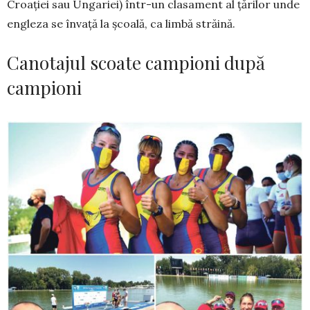
Croației sau Ungariei) într-un clasa­ment al ță­rilor unde
engleza se învață la școală, ca limbă stră­ină.
Canotajul scoate campioni după
campioni