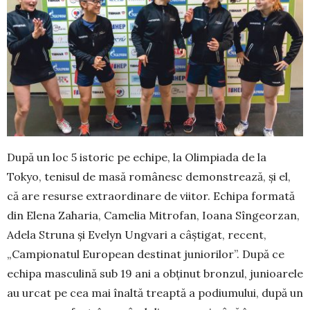
După un loc 5 istoric pe echipe, la Olimpiada de la
Tokyo, tenisul de masă românesc demonstrează, și el,
că are resurse extraordinare de viitor. Echipa formată
din Elena Zaharia, Camelia Mitrofan, Ioana Sîn­georzan,
Adela Struna și Evelyn Ung­vari a câștigat, recent,
„Campionatul Eu­ropean des­tinat juniorilor”. După ce
echipa mas­culină sub 19 ani a obținut bronzul, ju­nioa­rele
au urcat pe cea mai înaltă treaptă a po­diu­mu­lui, după un