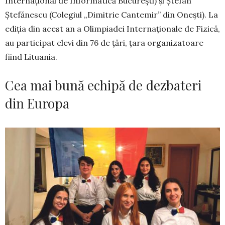
In­ternaţional de Informatică Bucu­reşti) şi Ştefan
Ştefănescu (Colegiul „Di­mi­trie Can­temir” din Oneşti). La
ediţia din acest an a Olimpiadei Internaţionale de Fi­zică,
au par­ticipat elevi din 76 de ţări, ţara organiza­toa­re
fiind Lituania.
Cea mai bună echipă de dezbateri
din Europa