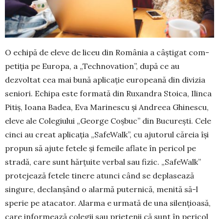
O echipă de eleve de liceu din România a câștigat com­
petiția pe Europa, a „Technovation”, după ce au
dezvoltat cea mai bună aplicație europeană din divizia
seniori. Echipa este formată din Ruxandra Stoica, Ilinca
Pitiș, Ioana Badea, Eva Marinescu și Andreea Ghinescu,
eleve ale Colegiului „George Coșbuc” din București. Cele
cinci au creat aplicația „SafeWalk”, cu ajutorul căreia își
propun să ajute fetele și femeile aflate în pericol pe
stradă, care sunt hărțuite verbal sau fizic. „SafeWalk”
protejează fetele tinere atunci când se deplasează
singure, declanșând o alarmă puternică, menită să-l
sperie pe atacator. Alarma e urmată de una silențioasă,
care informează colegii sau prietenii că sunt în pericol