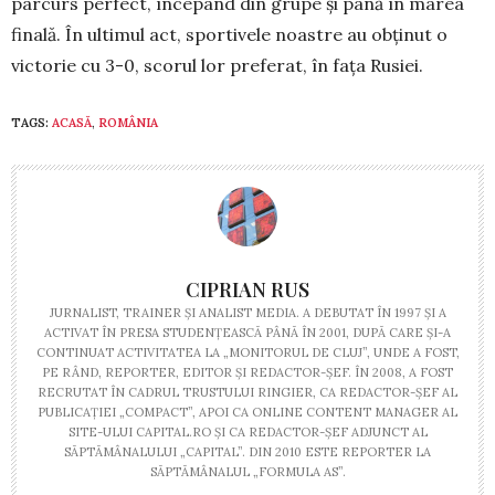
par­curs per­fect, în­­ce­pând din ­gru­­pe și pâ­nă în ma­rea
finală. În ultimul act, spor­ti­vele noastre au obținut o
victorie cu 3-0, scorul lor preferat, în fața Rusiei.
TAGS:
ACASĂ
,
ROMÂNIA
CIPRIAN RUS
JURNALIST, TRAINER ŞI ANALIST MEDIA. A DEBUTAT ÎN 1997 ŞI A
ACTIVAT ÎN PRESA STUDENŢEASCĂ PÂNĂ ÎN 2001, DUPĂ CARE ŞI-A
CONTINUAT ACTIVITATEA LA „MONITORUL DE CLUJ”, UNDE A FOST,
PE RÂND, REPORTER, EDITOR ŞI REDACTOR-ŞEF. ÎN 2008, A FOST
RECRUTAT ÎN CADRUL TRUSTULUI RINGIER, CA REDACTOR-ŞEF AL
PUBLICAŢIEI „COMPACT”, APOI CA ONLINE CONTENT MANAGER AL
SITE-ULUI CAPITAL.RO ŞI CA REDACTOR-ŞEF ADJUNCT AL
SĂPTĂMÂNALULUI „CAPITAL”. DIN 2010 ESTE REPORTER LA
SĂPTĂMÂNALUL „FORMULA AS”.