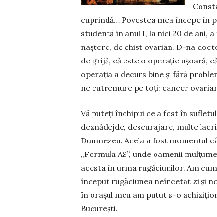
Consta
cuprindă… Povestea mea începe în pr
studentă în anul I, la nici 20 de ani, 
naștere, de chist ovarian. D-na docto
de grijă, că este o operație ușoară, c
operația a decurs bine și fără problem
ne cutremure pe toți: cancer ovarian
Vă puteți închipui ce a fost în sufletu
dez­nă­dej­de, descurajare, multe lac
Dumnezeu. Acela a fost mo­mentul cân
„Formula AS”, unde oamenii mulțumeau
aces­ta în urma rugăciunilor. Am cump
început rugăciu­nea neîncetat zi și n
în orașul meu am putut s-o achizițio
București.