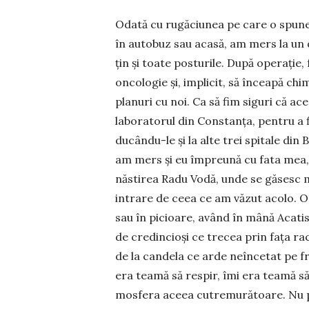
Odată cu rugăciunea pe care o spunea
în auto­buz sau acasă, am mers la un
țin și toate postu­rile. După operație,
oncologie și, implicit, să încea­pă c
planuri cu noi. Ca să fim siguri că ace
laboratorul din Constanța, pentru a fi 
ducându-le și la alte trei spi­tale din
am mers și eu împreună cu fata mea, 
năstirea Radu Vodă, unde se găsesc m
intrare de ceea ce am văzut acolo. O
sau în picioare, având în mână Acatist
de credincioși ce trecea prin fața ra­
de la candela ce arde neîncetat pe fr
era tea­mă să respir, îmi era tea­mă 
mosfera aceea cutremură­toare. Nu po