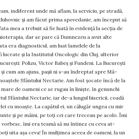
m, indi­ferent unde mă aflam, la serviciu, pe stradă,
 duhovnic și am făcut prima spovedanie, am început să
 fata mea a trebuit să fie luată în evidență la secția de
himioterapia, dar se pare că Dumnezeu a avut alte
sta era diag­nosticul, am luat lamelele de la
lucrate și la Institutul Onco­lo­gic din Cluj, ulterior
 București: Polizu, Victor Babeș și Fundeni. La București
și cum am ajuns, pașii ni s-au îndreptat spre Mâ­
oaștele Sfân­tului Nectarie. Am fost șocate încă de la
 mare de oameni ce se rugau în liniște, în genunchi
ul Sfântului Nectarie, iar de-a lungul bisericii, coadă
clei cu moaște. La capătul ei, un călugăr ungea cu mir
unte și pe mâini, pe toți cei care treceau pe acolo. Îmi
să vorbesc, îmi era teamă să nu întinez cu ceva at­
ți uita așa ceva! În mulțimea aceea de oameni, la un