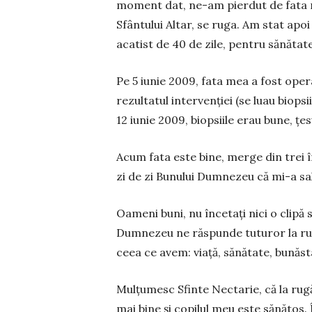
moment dat, ne-am pierdut de fata m
Sfântului Altar, se ruga. Am stat apo
acatist de 40 de zile, pentru sănătate
Pe 5 iunie 2009, fata mea a fost ope
rezultatul inter­venției (se luau biop
12 iunie 2009, biopsiile erau bune, țes
Acum fata este bine, merge din trei în
zi de zi Bu­nului Dumnezeu că mi-a sa
Oameni buni, nu încetați nici o clipă s
Dumnezeu ne răspunde tuturor la rugă
ceea ce avem: viață, sănă­tate, bunăst
Mulțumesc Sfinte Nectarie, că la rugăc
mai bine și copilul meu este sănătos