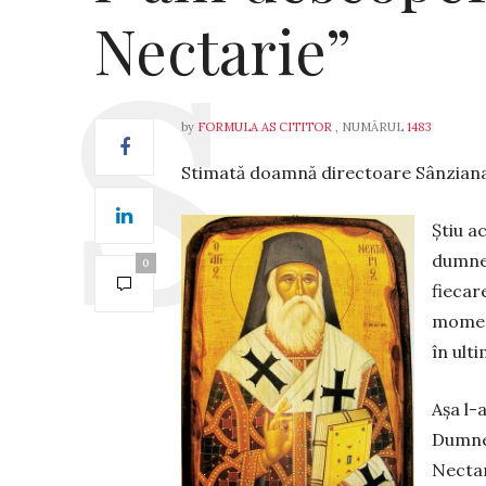
Nectarie”
by
FORMULA AS CITITOR
, NUMĂRUL
1483
Stimată doamnă directoare Sânzian
Știu a
dumnea
0
fiecar
moment
în ult
Așa l-
Dumnez
Nectar