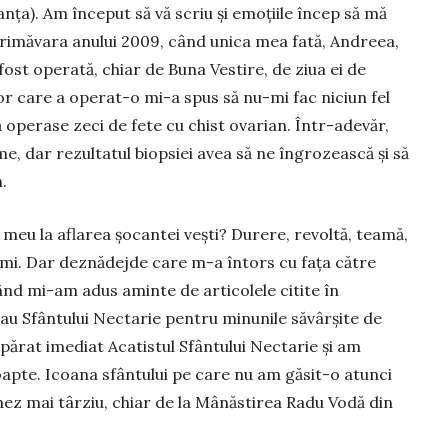
nța). Am început să vă scriu și emoțiile încep să mă
imăvara anului 2009, când unica mea fată, Andreea,
a fost operată, chiar de Buna Vestire, de ziua ei de
r care a ope­rat-o mi-a spus să nu-mi fac niciun fel
ă operase zeci de fete cu chist ovarian. Într-adevăr,
e, dar rezultatul biopsiei avea să ne în­grozească și să
.
l meu la afla­rea șocantei vești? Durere, revoltă, teamă,
rimi. Dar deznădejde care m-a întors cu fața către
d mi-am adus aminte de articolele ci­ti­te în
 Sfân­tului Nectarie pentru minunile săvârșite de
ărat imediat Acatistul Sfântu­lui Nectarie și am
oapte. Icoana sfântului pe care nu am găsit-o atunci
nez mai târziu, chiar de la Mânăstirea Radu Vodă din