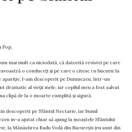
a Pop,
cum mai mult ca niciodată, că datorită re­vistei pe care
voastră o conduceți și pe care o citesc cu bucurie la
e apariție, l-am desco­perit pe Dumnezeu, într-un
 dramatic al vieții mele, iar copilul meu a fost salvat
ima clipă de la o moarte cumplită și sigură.
am descoperit pe Sfântul Nectarie, iar bu­nul
eu m-a ajutat chiar să ajung la moaș­tele Sfântului
ie, la Mânăstirea Radu Vodă din București (eu sunt din