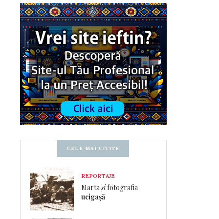
CELE MAI CITITE
REPORTAJE
Marta
și
fotografia
ucigașă