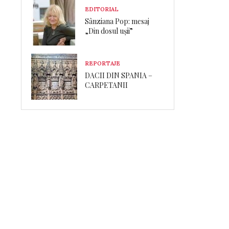
EDITORIAL
Sânziana Pop: mesaj
„Din dosul ușii”
REPORTAJE
DACII DIN SPANIA –
CARPETANII