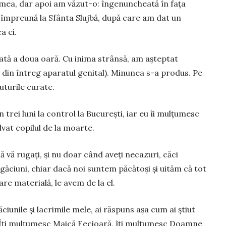
ea, dar apoi am văzut-o: în­genuncheată în fața
i împreună la Sfânta Slujbă, după care am dat un
a ei.
rată a doua oară. Cu inima strânsă, am așteptat
sii din întreg aparatul genital). Minunea s-a produs. Pe
uturile curate.
 trei luni la control la București, iar eu îi mulțumesc
lvat copilul de la moarte.
ă vă rugați, și nu doar când aveți necazuri, căci
ciuni, chiar dacă noi suntem păcătoși și uităm că tot
are materială, le avem de la el.
iunile și lacrimile mele, ai răspuns așa cum ai știut
. Îți mulțumesc Maică Fecioară, îți mulțumesc Doamne