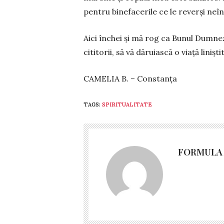
pentru binefacerile ce le reverși neî
Aici închei și mă rog ca Bunul Dumnezeu
cititorii, să vă dăruiască o viață liniștit
CAMELIA B. – Constanța
TAGS:
SPIRITUALITATE
FORMULA 