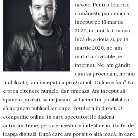
nevoie. Pentru teatrele
ro­mânești, pandemia a
început pe 13 martie
2020, iar noi, la Craiova,
încă de a doua zi, pe 14
martie 2020, ne-am
mutat activitățile pe
internet. Ne-am gândit
cum să procedăm, ne-am
mobilizat și am început cu programul „Online e fain”. Nu
e prea oltenesc numele, dar rimează. Am început să
spu­nem povești, să ne jucăm, să facem tot po­sibilul ca
să ne ținem publicul aproape. Totul era în di­rect. O
competiție online, în care spectatorii le dă­deau
actorilor teme, pe care aceștia le înde­pli­neau. Un fel de
leapșa digitală. După care am pornit o altă joacă, în care