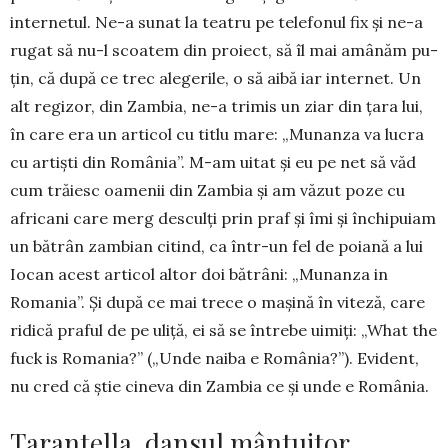
internetul. Ne-a sunat la teatru pe telefonul fix și ne-a
rugat să nu-l scoatem din proiect, să îl mai amânăm pu­
țin, că după ce trec alegerile, o să aibă iar inter­net. Un
alt regizor, din Zambia, ne-a trimis un ziar din țara lui,
în care era un articol cu titlu mare: „Munanza va lucra
cu artiști din Româ­nia”. M-am uitat și eu pe net să văd
cum trăiesc oa­menii din Zambia și am văzut poze cu
afri­cani care merg desculți prin praf și îmi și închi­puiam
un bătrân zambian ci­tind, ca într-un fel de poiană a lui
Iocan acest ar­ticol altor doi bă­trâni: „Mu­nan­za in
Romania”. Și după ce mai tre­ce o ma­șină în viteză, care
ri­dică praful de pe uliță, ei să se întrebe uimiți: „What the
fuck is Romania?” („Unde naiba e România?”). Evi­dent,
nu cred că știe cineva din Zambia ce și unde e România.
Tarantella, dansul mântuitor