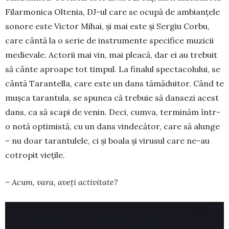
Filarmonica Oltenia, DJ-ul care se ocupă de ambianțele
sonore este Victor Mihai, și mai este și Sergiu Corbu,
care cântă la o serie de instrumente specifice muzicii
medie­vale. Actorii mai vin, mai pleacă, dar ei au trebuit
să cânte aproape tot timpul. La finalul spec­tacolului, se
cântă Tarantella, care este un dans tămăduitor. Când te
mușca tarantula, se spunea că trebuie să dansezi acest
dans, ca să scapi de venin. Deci, cumva, termi­năm într-
o notă optimistă, cu un dans vin­de­cător, care să alunge
– nu doar taran­tu­lele, ci și boala și virusul care ne-au
cotropit viețile.
– Acum, vara, aveți activitate?