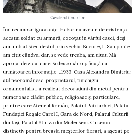
Cavalerul fierarilor
Îmi recunosc ignoranța. Habar nu aveam de existența
acestui soldat cu armură, cocoțat în vârful ca­sei, deși
am umblat și eu destul prin vechiul Bucu­­rești. Sau poate
am citit cândva, dar, se vede treaba, am uitat. Mă
apropii de zidul casei și des­copăr o plăcuță cu
următoarea informație: „1933, Casa Alexandru Dimitriu:
stil neoromânesc; pro­prie­tarul, tinichigiu
ornamentalist, a realizat decorațiuni din metal pentru
numeroase clădiri pu­blice, religioase și particulare,
printre care Ateneul Român, Palatul Patriarhiei, Palatul
Fun­dației Regale Carol I, Gara de Nord, Pa­latul Culturii
din Iași, Palatul Sturza din Micle­u­șeni. Ca semn
distinctiv pentru breasla meș­terilor fierari, a așezat pe