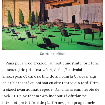
Scenă în aer liber
– Până pe la vreo treizeci, au fost cunoștințe, prieteni,
cunoscuți de prin festivaluri, de la „Fes­tivalul
Shakespeare”, care se ține de ani buni la Craiova, alții
chiar lucraseră cu noi sau cu alte teatre din țară. Primii
treizeci s-au adunat repede. Dar mai aveam nevoie de
încă 70. Ce ne facem? Am început să căutăm pe
internet, pe tot felul de platforme, prin programele