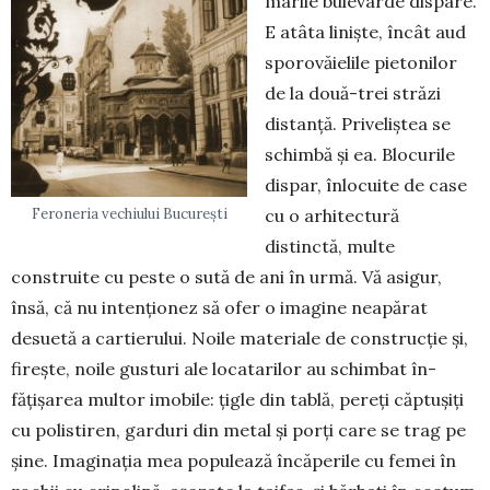
marile bule­varde dispare.
E atâta liniște, încât aud
sporo­vă­ie­lile pietonilor
de la două-trei străzi
distanță. Pri­veliș­tea se
schimbă și ea. Blocurile
dispar, înlocuite de case
cu o arhitectură
Feroneria vechiului București
distinctă, multe
construite cu peste o sută de ani în urmă. Vă asigur,
însă, că nu intenționez să ofer o ima­gine neapărat
desuetă a cartierului. Noile ma­te­ria­le de construcție și,
fi­rește, noile gusturi ale lo­catarilor au schimbat în­
fățișarea multor imobile: țigle din tablă, pereți căp­tu­șiți
cu polistiren, garduri din metal și porți care se trag pe
șine. Imaginația mea populează încăperile cu femei în