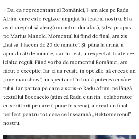
– Da, ca reprezentant al României, l-am ales pe Radu
Afrim, care este regizor angajat în teatrul nostru. El a
avut dreptul să aleagă un actor din afa­ră, și l-a propus
pe Marius Manole. Momentul lui fi­ind de final, am zis
„hai să-l facem de 20 de mi­nute”. Și, până la urmă, a
ajuns la 50 de mi­nute, dar în rest, a respectat toate ce­
lelalte re­guli. Fiind vor­ba de momentul Ro­­mâ­niei, am
făcut o excep­ție. Iar ei au reușit, în opt zile, să creeze un
„one man show”, un spectacol în toată pu­terea cu­vân­
tu­lui. Iar partea pe care a scris-o Radu Afrim, pe lângă
textul lui Boccaccio (știm că Radu e un fin „colaborator”
cu scriitorii pe care îi pune în sce­nă), a creat un final
perfect pentru tot ceea ce în­seamnă „Hek­to­me­ronul”
nostru.