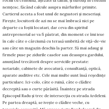
rochii cu cri­no­lină, așezate la taifas, și bărbați în costum
nem­țesc, făcând calcule asu­pra mărfurilor primite.
Car­tierul acesta a fost u­nul de negustori și meseriași.
Firește, locuitorii de azi nu se mai îmbracă nici pe
departe ca foștii locatari, dar ceva din spiritul
antreprenorial se va fi păstrat, din moment ce îmi iese
în cale câte o cârciumă cu terasă umbrită de viță-de-vie
sau câte un magazin deschis la parter. Să mai adaug și
firmele puse pe zidurile caselor sau deasupra gar­dului,
anunțând trecătorii despre serviciile prestate:
notariale, cabinete de avocatură, consultanță, opti­că,
aparate auditive etc. Cele mai multe sunt însă re­ședințe
particulare. Ici-colo, câte o ruină, câte o clădire
decrepită sau o curte părăsită. Înaintez pe stra­da
Episcopul Radu și trec de intersecția cu stra­da Ardeleni.
Pe partea dreaptă, se ivește o clădire veche, cu