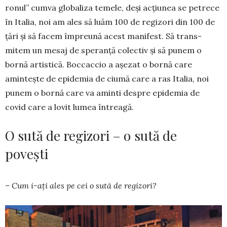
ronul” cumva glo­baliza temele, deși acțiunea se pe­trece
în Italia, noi am ales să luăm 100 de regi­zori din 100 de
țări și să facem împreună acest ma­nifest. Să trans­­
mitem un mesaj de speranță co­lec­tiv și să punem o
bornă artis­tică. Boccaccio a așe­zat o bor­nă care
amintește de epidemia de ciu­mă ca­re a ras Italia, noi
pu­nem o bornă care va amin­ti des­­pre epide­mia de
covid care a lovit lumea întreagă.
O sută de regizori – o sută de
povești
– Cum i-ați ales pe cei o sută de regizori?