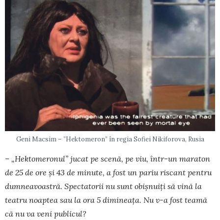
Geni Macsim – ”Hektomeron” în regia Sofiei Nikiforova, Rusia
– „Hektomeronul” jucat pe scenă, pe viu, într-un maraton
de 25 de ore și 43 de minute, a fost un pariu ris­cant pentru
dum­neavoastră. Spec­tatorii nu sunt obiș­nuiți să vină la
teatru noap­tea sau la ora 5 dimi­neața. Nu v-a fost tea­mă
că nu va ve­ni publicul?