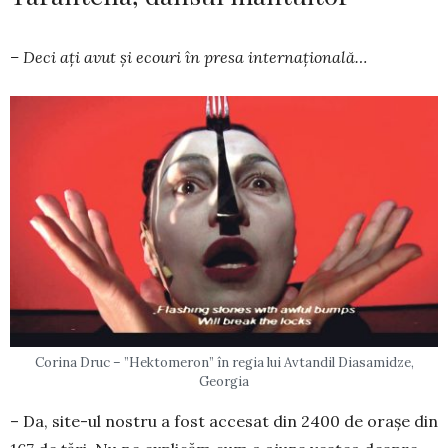
– Deci ați avut și ecouri în presa inter­na­țio­nală…
Corina Druc – ”Hektomeron” în regia lui Avtandil Diasamidze,
Georgia
– Da, site-ul nostru a fost accesat din 2400 de orașe din