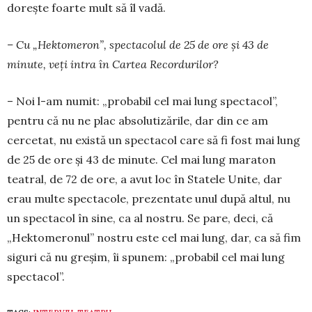
dorește foarte mult să îl vadă.
– Cu „Hektomeron”, spec­tacolul de 25 de ore și 43 de
minute, veți intra în Cartea Recordu­rilor?
– Noi l-am numit: „probabil cel mai lung spec­tacol”,
pentru că nu ne plac absolu­ti­zările, dar din ce am
cercetat, nu există un spec­tacol care să fi fost mai lung
de 25 de ore și 43 de minute. Cel mai lung maraton
teatral, de 72 de ore, a avut loc în Statele Unite, dar
erau multe spectacole, prezentate unul după altul, nu
un spectacol în sine, ca al nostru. Se pare, deci, că
„Hek­­tomeronul” nos­tru este cel mai lung, dar, ca să fim
siguri că nu greșim, îi spunem: „probabil cel mai lung
spec­tacol”.