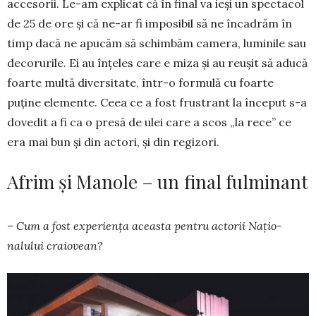
acce­sorii. Le-am explicat că în final va ieși un spectacol
de 25 de ore și că ne-ar fi imposibil să ne încadrăm în
timp dacă ne apucăm să schimbăm ca­mera, luminile sau
de­coru­rile. Ei au înțeles care e miza și au reușit să aducă
foarte mul­tă diver­sitate, într-o for­mulă cu foarte
puține ele­mente. Ceea ce a fost frus­trant la început s-a
dovedit a fi ca o presă de ulei care a scos „la rece” ce
era mai bun și din actori, și din re­gizori.
Afrim și Manole – un final fulminant
– Cum a fost experiența aceasta pentru actorii Na­țio­
nalului craio­vean?