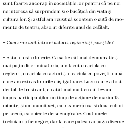
sunt foarte ancorați în so­cietățile lor pentru că pe noi
ne inte­resa să sur­prin­dem și o bucățică din viața și
cultura lor. Și astfel am reușit să scoa­tem o sută de mo­
mente de teatru, absolut di­ferite unul de celălalt.
– Cum s-au unit între ei actorii, re­gizorii și poveștile?
– Asta a fost o loterie. Ca să fie cât mai democratic și
mai puțin discri­mi­na­to­riu, am făcut o căciu­lă cu
regizori, o căciulă cu actori și o căciulă cu povești, du­pă
care am extras loturile câștigătoare. Lucru care a fost
des­tul de frustrant, cu atât mai mult cu cât le-am
impus parti­ci­panților un timp de acțiune de maxim 15
minute, și un anumit set, cu o cameră fixă și două cuburi
pe sce­nă, ca obiecte de sceno­gra­fie. Costu­mele
trebuiau să fie negre, dar la care pu­teau adăuga diverse