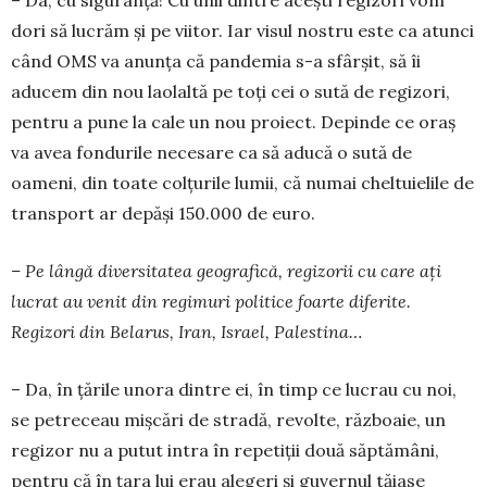
dori să lu­crăm și pe viitor. Iar vi­sul nos­tru es­te ca atunci
când OMS va anunța că pan­demia s-a sfârșit, să îi
aducem din nou lao­laltă pe toți cei o sută de regizori,
pentru a pu­ne la cale un nou pro­iect. Depinde ce oraș
va avea fondurile ne­cesare ca să aducă o sută de
oameni, din toate col­țurile lumii, că numai cheltuielile de
trans­port ar de­păși 150.000 de euro.
– Pe lângă diver­si­tatea geografică, regi­zo­rii cu care ați
lucrat au venit din regimuri po­litice foar­te diferite.
Regizori din Belarus, Iran, Is­rael, Palestina…
– Da, în țările unora dintre ei, în timp ce lu­crau cu noi,
se petreceau mișcări de stradă, revolte, războaie, un
regizor nu a putut intra în repetiții două săptămâni,
pentru că în țara lui erau alegeri și guvernul tăiase