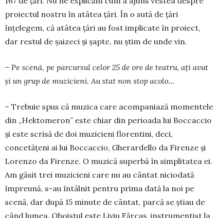
167 de țări. Nu ne explicăm cum a ajuns vestea despre
proiectul nostru în atâtea țări. În o sută de țări
înțelegem, că atâtea țări au fost implicate în proiect,
dar restul de șaizeci și șapte, nu știm de unde vin.
– Pe scenă, pe parcursul celor 25 de ore de teatru, ați avut
și un grup de muzicieni. Au stat non stop acolo…
– Trebuie spus că muzica care acompaniază momentele
din „Hektomeron” este chiar din pe­rioa­da lui Boccaccio
și este scrisă de doi mu­zi­cieni florentini, deci,
concetățeni ai lui Bocca­­ccio, Gherardello da Firenze și
Lo­renzo da Fi­renze. O mu­zică superbă în simplitatea ei.
Am găsit trei muzicieni care nu au cântat niciodată
împreună, s-au întâlnit pentru pri­ma dată la noi pe
scenă, dar după 15 minute de cântat, parcă se știau de
când lumea. Obo­istul este Liviu Fărcaș, instru­men­tist la