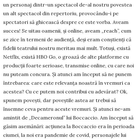
un personaj dintr-un spectacol de-al nostru po­vestea
un alt spectacol din repertoriu, provocându-i pe
spectatori să ghi­ceas­că despre ce este vorba. Aveam
succes! Se uitau oa­menii, și online, aveam „reach”, cum
se zice în termeni de au­di­ență, deși eram conștienți că
fidelii tea­tru­lui nostru meritau mai mult. Totuși, există
Netflix, există HBO Go, o groază de alte platforme cu
producții foarte serioase, transmise online, cu care noi
nu puteam concura. Și atunci am început să ne punem
întrebarea: care este relevanța noastră în vremuri ca
acestea? Cu ce putem noi con­tribui cu adevărat? Ok,
spunem povești, dar poveștile astea ar trebui să
însemne ceva pentru aceste vremuri. Și atunci ne-am
amintit de „De­came­ronul” lui Bocca­ccio. Am început să
găsim ase­mă­nări: acțiunea la Boccaccio era în perioada
ciumei, la noi era pandemie de covid, personajele lui