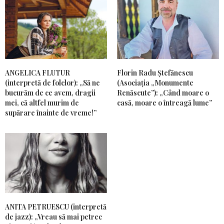
ANGELICA FLUTUR
Florin Radu Ștefănescu
(interpretă de folclor): „Să ne
(Asociația „Monumente
bucurăm de ce avem, dragii
Renăscute”): „Când moare o
mei, că altfel murim de
casă, moare o întreagă lume”
supărare înainte de vreme!”
ANITA PETRUESCU (interpretă
de jazz): „Vreau să mai petrec