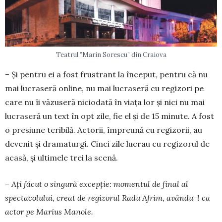
Teatrul ”Marin Sorescu” din Craiova
– Și pentru ei a fost frus­trant la început, pentru că nu
mai lucraseră online, nu mai lucraseră cu regizori pe
care nu îi văzuseră niciodată în viața lor și nici nu mai
lucraseră un text în opt zile, fie el și de 15 minute. A fost
o presiune te­ribilă. Ac­torii, îm­preună cu regizorii, au
devenit și dra­ma­turgi. Cinci zile lucrau cu re­gizorul de
acasă, și ulti­mele trei la scenă.
– Ați făcut o singură excepție: mo­mentul de final al
spectacolului, creat de regi­zorul Radu Afrim, avân­du-l ca
actor pe Marius Manole.