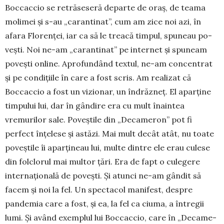
Bocca­ccio se retră­se­seră de­parte de oraș, de teama
molimei și s-au „ca­rantinat”, cum am zice noi azi, în
afara Flo­­renței, iar ca să le trea­­că timpul, spu­neau po­
vești. Noi ne-am „ca­­ran­tinat” pe in­ternet și spuneam
povești on­line. Aprofundând tex­tul, ne-am concentrat
și pe condițiile în care a fost scris. Am realizat că
Boccaccio a fost un vi­zionar, un în­drăz­neț. El aparține
timpului lui, dar în gân­dire era cu mult înaintea
vremurilor sale. Po­veștile din „Decameron” pot fi
perfect înțelese și astăzi. Mai mult decât atât, nu toate
poveștile îi aparțineau lui, multe dintre ele erau culese
din folclorul mai multor țări. Era de fapt o culegere
internațională de povești. Și atunci ne-am gândit să
facem și noi la fel. Un spectacol manifest, despre
pandemia care a fost, și ea, la fel ca ciuma, a întregii
lumi. Și având exemplul lui Boccaccio, care în „De­ca­me­