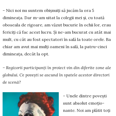
– Nici noi nu suntem obișnuiți să jucăm la ora 5
dimineața. Dar m-am uitat la colegii mei și, cu toată
obo­seala de rigoare, am văzut bucurie în ochii lor, erau
fericiți că fac acest lucru. Și ne-am bucurat cu atât mai
mult, cu cât au fost spectatori în sală la toate orele. Ba
chiar am avut mai mulți oameni în sală, la pa­tru-cinci
diminea­ța, decât la opt.
– Regizorii participanți în proiect vin din di­ferite zone ale
globului. Ce povești se ascund în spatele acestor directori
de scenă?
– Unele dintre povești
sunt absolut emoțio­
nante. Noi am plătit toți