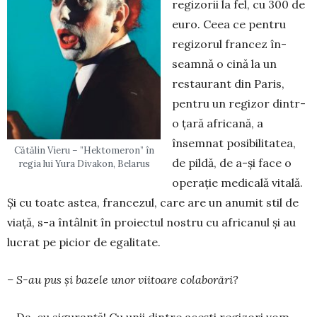
regizorii la fel, cu 300 de
euro. Ceea ce pentru
regizorul francez în­
seam­nă o cină la un
restaurant din Paris,
pentru un regizor dintr-
o țară africană, a
însemnat po­si­bilitatea,
Cătălin Vieru – ”Hektomeron” în
de pildă, de a-și face o
regia lui Yura Divakon, Belarus
operație me­dicală vitală.
Și cu toate astea, francezul, care are un anumit stil de
viață, s-a întâlnit în proiectul nostru cu africanul și au
lucrat pe picior de ega­litate.
– S-au pus și bazele unor viitoare cola­bo­rări?
– Da, cu siguranță! Cu unii dintre acești re­gizori vom