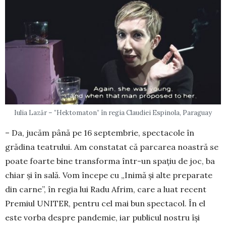
Iulia Lazăr – ”Hektomaton” în regia Claudiei Espinola, Paraguay
– Da, jucăm până pe 16 septembrie, spec­tacole în
grădina teatrului. Am cons­tatat că parcarea noastră se
poate foarte bine transforma într-un spațiu de joc, ba
chiar și în sală. Vom începe cu „Inimă și alte pre­parate
din carne”, în regia lui Radu Afrim, care a luat recent
Premiul UNITER, pentru cel mai bun spectacol. În el
este vorba des­pre pan­demie, iar publicul nostru își