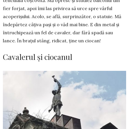
tencuiala coșcovită. Mă opresc și studiez bal­conul din
fier forjat, apoi îmi las privirea să ur­ce spre vârful
acoperișului. Acolo, se află, sur­prin­zător, o statuie. Mă
îndepărtez câțiva pași și o văd mai bine. E din metal și
întruchipează un fel de ca­valer, dar fără spadă sau
lance. În brațul stâng, ridicat, ține un ciocan!
Cavalerul și ciocanul