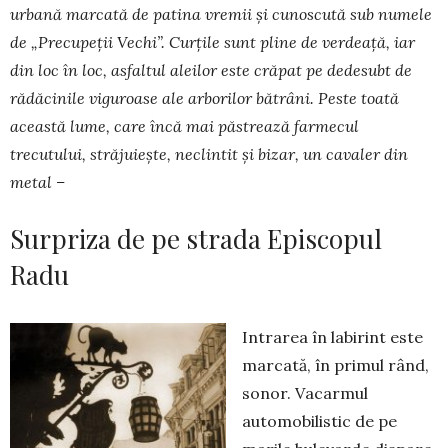
urbană marcată de pa­tina vremii și cunoscută sub numele
de „Precupeții Vechi”. Curțile sunt pline de verdeață, iar
din loc în loc, asfaltul aleilor este crăpat pe de­de­subt de
rădăcinile viguroase ale arborilor bătrâni. Peste toată
aceas­tă lume, care încă mai păstrează farmecul
trecutului, străjuiește, ne­clintit și bizar, un cavaler din
metal –
Surpriza de pe strada Episcopul
Radu
Intrarea în labirint este
marcată, în primul rând,
sonor. Vacarmul
automobilistic de pe