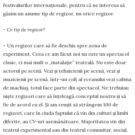
festivalurilor interna­ționale, pentru că ne interesa să
găsim un anume tip de regizor, nu orice regizor.
– Ce tip de regizor?
– Un regizor care să fie deschis spre zona de
experiment. Ceea ce am făcut noi nu este un spectacol
clasic, ci mai mult o „instalație” tea­trală. Nu este doar
actorul pe scenă. Vezi și teh­nicienii pe scenă, vezi și
muzicienii pe scenă, într-un colț al ecranului vezi cabina
de ma­chiaj, totul face parte din spectacol. Ne trebu­iau
niște regizori care să înțeleagă con­ceptul nostru și să
fie de acord cu el. Și am reușit să strângem 100 de
regizori, care în ciuda faptului că vin din culturi și limbi
diferite, au CV-uri asemă­nă­toa­re. Majoritatea vin din
tea­trul experi­men­tal sau din teatrul comu­nitar, social,