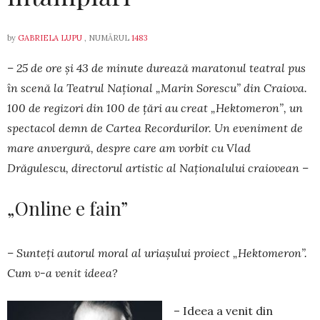
by
GABRIELA LUPU
, NUMĂRUL
1483
– 25 de ore și 43 de minute durează maratonul teatral pus
în scenă la Teatrul Național „Marin Sorescu” din Craiova.
100 de regizori din 100 de țări au creat „Hektomeron”, un
spectacol demn de Cartea Re­cordurilor. Un eveniment de
mare anvergură, despre care am vorbit cu Vlad
Drăgulescu, directorul artistic al Naționalului cra­iovean –
„Online e fain”
– Sunteți autorul moral al uriașului proiect „Hektomeron”.
Cum v-a venit ideea?
– Ideea a venit din