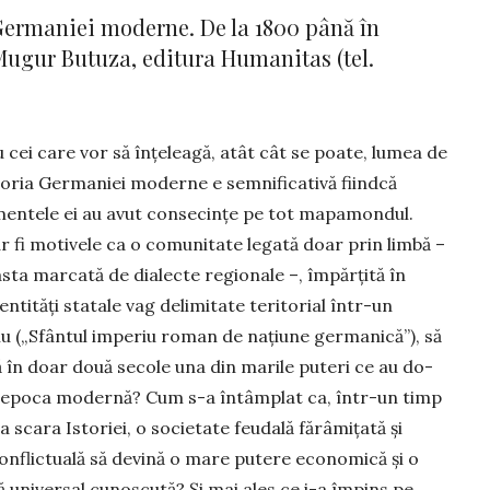
a Germaniei moderne. De la 1800 până în
Mugur Bu­tuza, editura Humanitas (tel.
 cei care vor să în­țe­leagă, atât cât se poate, lumea de
storia Germaniei moderne e semnificativă fiindcă
men­tele ei au avut consecințe pe tot mapamondul.
r fi motivele ca o comu­nitate legată doar prin limbă –
asta mar­cată de dia­lecte re­gio­nale –, împăr­ți­tă în
entități sta­tale vag de­limitate te­ri­torial într-un
u („Sfântul im­periu ro­man de na­țiune ger­ma­nică”), să
 în doar două secole una din ma­rile puteri ce au do­
epoca moder­nă? Cum s-a întâmplat ca, într-un timp
a scara Isto­riei, o socie­tate feudală fărâ­mi­țată și
onflictuală să devină o mare putere economică și o
ură universal cunoscută? Și mai ales ce i-a împins pe