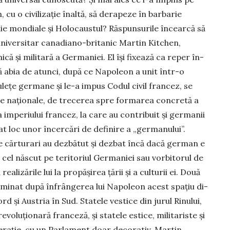
 cu o civilizație înaltă, să derape­ze în barbarie
ie mondiale și Holo­caustul? Răspunsurile în­cearcă să
 universitar canadiano-brita­nic Martin Kitchen,
mică și militară a Germaniei. El își fi­xează ca reper în­
 că abia de atunci, după ce Napoleon a unit într-o
ulețe germane și le-a impus Codul civil francez, se
nțe na­ționale, de trecerea spre for­marea concretă a
mpe­riu­lui francez, la care au contri­buit și germanii
at loc unor încer­cări de de­finire a „ger­ma­nului”.
ul de căr­turari au dez­bătut și dezbat încă dacă ger­man e
 cel născut pe te­ri­toriul Germa­niei sau vorbi­torul de
alizările lui la propășirea țării și a culturii ei. Două
ominat după în­frân­gerea lui Napoleon acest spa­țiu di­
rd și Austria în Sud. Sta­tele vestice din jurul Ri­nului,
revoluționară franceză, și statele estice, militariste și
derație, cu un Parlament doar de­corativ. Martin