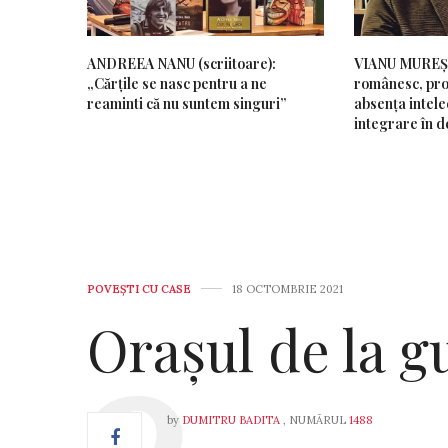
ANDREEA NANU (scriitoare):
VIANU MUREȘAN
„Cărțile se nasc pentru a ne
românesc, pro
reaminti că nu suntem singuri”
absența intelec
integrare în d
POVEŞTI CU CASE
18 OCTOMBRIE 2021
Orașul de la g
by
DUMITRU BADITA
, NUMĂRUL
1488