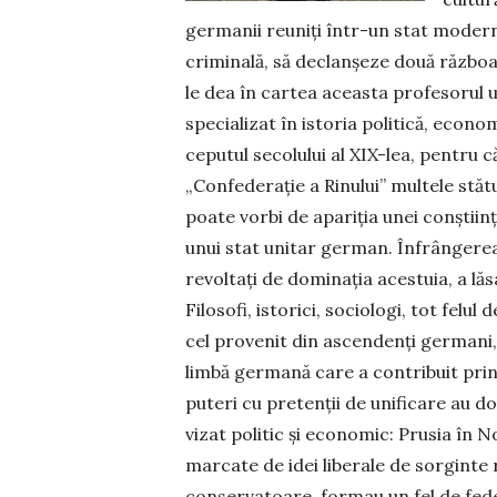
ger­ma­nii reuniți într-un stat modern,
criminală, să de­clanșeze două războa
le dea în cartea aceasta profe­so­rul
specializat în istoria politică, eco­no­­
ce­pu­tul secolului al XIX-lea, pentru
„Confederație a Rinului” multele stăt
poate vorbi de apariția unei con­știi
unui stat unitar german. Înfrângerea i
revoltați de do­mi­nația acestuia, a lăs
Filosofi, istorici, socio­logi, tot fe­l
cel pro­­venit din as­cen­denți germani,
limbă germană care a contribuit prin re
puteri cu pretenții de uni­ficare au d
vizat politic și econo­mic: Pru­sia în No
mar­cate de idei liberale de sor­ginte 
con­ser­vatoare, formau un fel de fe­