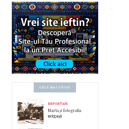
CELE MAI CITITE
REPORTAJE
Marta
și
fotografia
ucigașă