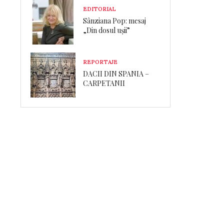
EDITORIAL
Sânziana Pop: mesaj
„Din dosul ușii”
REPORTAJE
DACII DIN SPANIA –
CARPETANII