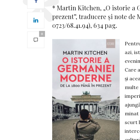
* Martin Kitchen, „O is­torie 
prezent”, traducere și note de 
0723/68.41.94), 634 pag.
0
Pentru
azi, i
eveni­
Care a
și a­ce
mul­te 
imperi
ajungă
minat 
scurt l
interc
cul­­t