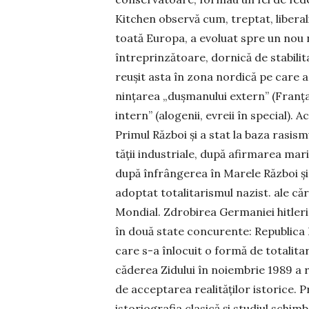
Kitchen ob­ser­vă cum, treptat, liberali
toată Europa, a evoluat spre un nou n
întreprinzătoare, dornică de stabilita
reușit asta în zona nordică pe care a d
nin­țarea „duș­manului ex­tern” (Fran­ța
intern” (alo­genii, evreii în spe­cial). 
Pri­mul Război și a stat la baza rasis­
tății in­dus­triale, după afirma­rea mar
du­pă înfrân­ge­rea în Marele Război și
adoptat totalita­ris­mul nazist. ale că
Mondial. Zdro­­birea Ger­maniei hitleris
în două state con­cu­rente: Re­publica 
ca­re s-a înlocuit o for­mă de to­ta­li­
căderea Zi­dului în noiembrie 1989 a 
de acceptarea re­a­lităților istorice.
istorio­gra­fia clasică și studiul schi