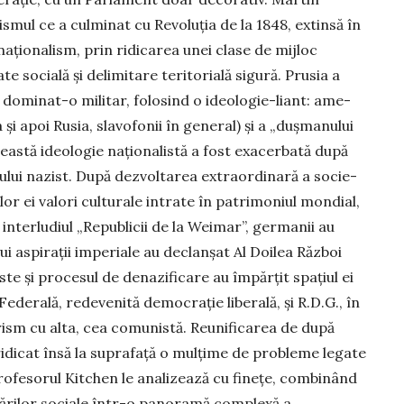
s­mul ce a cul­­minat cu Revoluția de la 1848, extinsă în
aționalism, prin ridicarea unei clase de mij­loc
te socială și delimitare teritorială sigură. Prusia a
o­minat-o militar, folosind o ide­o­­logie-liant: ame­
 și apoi Rusia, slavofonii în general) și a „duș­ma­nului
Aceas­tă ideologie națio­na­listă a fost exacer­bată după
mu­lui nazist. După dezvoltarea ex­traordinară a so­cie­
ilor ei valori culturale in­trate în patri­mo­niul mondial,
 inter­lu­diul „Republicii de la Weimar”, germanii au
rui aspirații imperiale au declanșat Al Doilea Război
te și pro­cesul de denazificare au îm­părțit spa­țiul ei
Federală, re­devenită de­mocrație liberală, și R.D.G., în
tarism cu alta, cea co­munistă. Re­uni­ficarea de după
ridicat însă la suprafață o mulțime de probleme legate
 Profesorul Kitchen le analizează cu finețe, combinând
mbărilor so­ciale în­tr-o panoramă com­plexă a