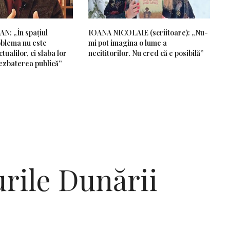
: „În spațiul
IOANA NICOLAIE (scriitoare): „Nu-
blema nu este
mi pot imagina o lume a
tualilor, ci slaba lor
necititorilor. Nu cred că e posibilă”
ezbaterea publică”
urile Dunării