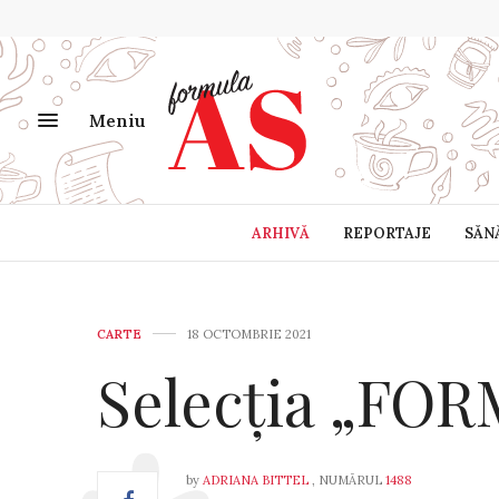
Meniu
ARHIVĂ
REPORTAJE
SĂN
CARTE
18 OCTOMBRIE 2021
Selecția „FO
by
ADRIANA BITTEL
, NUMĂRUL
1488