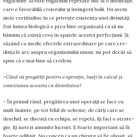
rugăciune. Aceste rugăciuni repetate duc la o meditație,
care e favorabilă creierului și în­vingerii bolii. Nu avem
nicio certitudine în ce pri­vește existența unei divinități.
Dar lumea biologică e prea bine organizată ca să nu
bănuim că există ceva în spatele acestei perfecțiuni. Și,
văzând ca medic efectele ex­traor­dinare pe care cre­
dința le are asupra orga­nismului uman, nu pot decât să
spun că e mai bine să credem.
–­Când vă pregătiți pentru o operație, luați în calcul și
conexiunea aceasta cu divinitatea?
– În primul rând, pregătirea unei operații se face cu
mult înainte, pe tot felul de scheme, de cărți care se
deschid, se discută cu echipa, se re­petă, îți faci o stra­te­
gie, îți notezi anumite lucruri. E foarte im­portant să fii
foarte odihnit. Nu concep ca un chirurg să fie obosit, să