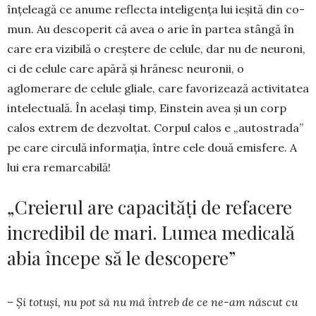
înțe­leagă ce anume reflecta inteligența lui ieșită din co­
mun. Au descoperit că avea o arie în partea stângă în
care era vizibilă o creștere de celule, dar nu de neu­roni,
ci de celule care apără și hră­­nesc neuronii, o
aglomerare de celule gliale, care favorizează ac­tivitatea
intelectuală. În același timp, Einstein avea și un corp
calos extrem de dez­voltat. Corpul calos e „autostrada”
pe care circulă informația, între cele două emisfere. A
lui era remarcabilă!
„Creierul are capacități de refacere
incredibil de mari. Lumea medicală
abia începe să le descopere”
– Și totuși, nu pot să nu mă întreb de ce ne-am născut cu