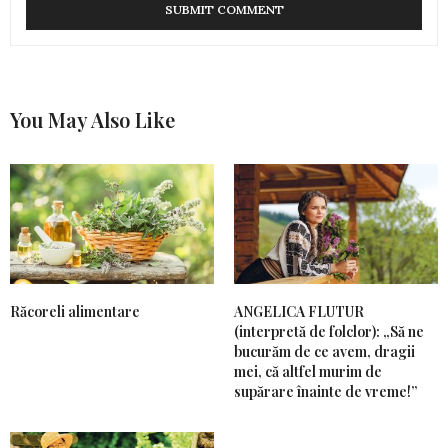
You May Also Like
Răcoreli alimentare
ANGELICA FLUTUR
(interpretă de folclor): „Să ne
bucurăm de ce avem, dragii
mei, că altfel murim de
supărare înainte de vreme!”