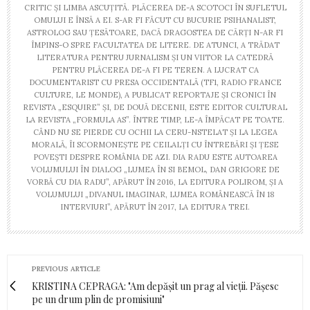
CRITIC ȘI LIMBA ASCUȚITĂ. PLĂCEREA DE-A SCOTOCI ÎN SUFLETUL
OMULUI E ÎNSĂ A EI. S-AR FI FĂCUT CU BUCURIE PSIHANALIST,
ASTROLOG SAU ȚESĂTOARE, DACĂ DRAGOSTEA DE CĂRȚI N-AR FI
ÎMPINS-O SPRE FACULTATEA DE LITERE. DE ATUNCI, A TRĂDAT
LITERATURA PENTRU JURNALISM ȘI UN VIITOR LA CATEDRĂ
PENTRU PLĂCEREA DE-A FI PE TEREN. A LUCRAT CA
DOCUMENTARIST CU PRESA OCCIDENTALĂ (TF1, RADIO FRANCE
CULTURE, LE MONDE), A PUBLICAT REPORTAJE ȘI CRONICI ÎN
REVISTA „ESQUIRE” ȘI, DE DOUĂ DECENII, ESTE EDITOR CULTURAL
LA REVISTA „FORMULA AS”. ÎNTRE TIMP, LE-A ÎMPĂCAT PE TOATE.
CÂND NU SE PIERDE CU OCHII LA CERU-NSTELAT ȘI LA LEGEA
MORALĂ, ÎI SCORMONEȘTE PE CEILALȚI CU ÎNTREBĂRI ȘI ȚESE
POVEȘTI DESPRE ROMÂNIA DE AZI. DIA RADU ESTE AUTOAREA
VOLUMULUI ÎN DIALOG „LUMEA ÎN SI BEMOL, DAN GRIGORE DE
VORBĂ CU DIA RADU”, APĂRUT ÎN 2016, LA EDITURA POLIROM, ȘI A
VOLUMULUI „DIVANUL IMAGINAR, LUMEA ROMÂNEASCĂ ÎN 18
INTERVIURI”, APĂRUT ÎN 2017, LA EDITURA TREI.
PREVIOUS ARTICLE
KRISTINA CEPRAGA: "Am depășit un prag al vieții. Pășesc
pe un drum plin de promisiuni"