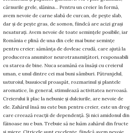
cărnurile grele, slănina… Pen­tru un creier în formă,
avem nevoie de carne slabă de curcan, de pește slab,
dar și de pește gras, de so­mon, fiindcă are acizi grași
nesaturați. Avem nevoie de toate semințele posibile, iar
România e plină de una din cele mai bune semințe
pentru creier: să­mânța de dovleac crudă, care ajută la
producerea anumitor neurotrans­mi­țători, responsabili
cu starea de bine. Nuca seamănă ea însăși cu creierul
uman, e unul dintre cei mai buni sâmburi. Pătrunjelul,
us­tu­roiul, busuiocul proaspăt, rozmarinul și plantele
aromatice, în general, stimulează activitatea ner­voasă.
Creierului îi plac la nebunie și dulciurile, are nevoie de
ele. Zahărul însă nu este bun pentru cre­ier, este un drog
care creează reacții de depen­dență. Și nici amidonul din
făi­noase nu e bun. Tre­buie să ne luăm zahărul din fructe
și miere. Citri­cele sunt excelente, fiindcă avem nevoie