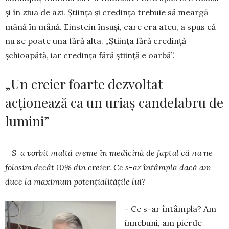
și în ziua de azi. Știința și credința trebuie să meargă
mână în mână. Einstein însuși, care era ateu, a spus că
nu se poate una fără alta. „Știința fără credință
șchioapătă, iar cre­dința fără știință e oarbă”.
„Un creier foarte dezvoltat
acționează ca un uriaș candelabru de
lumini”
– S-a vorbit multă vreme în medicină de faptul că nu ne
folosim decât 10% din creier. Ce s-ar în­tâmpla dacă am
duce la maximum potențialitățile lui?
– Ce s-ar întâmpla? Am
înnebuni, am pierde