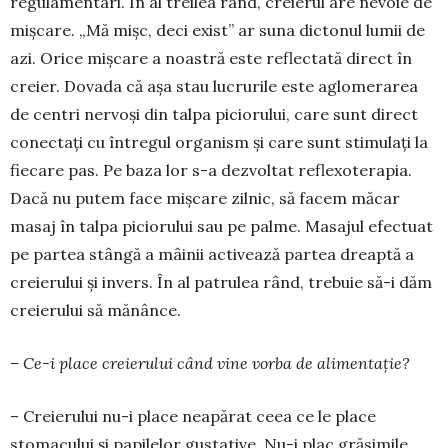
regulamentari. În al treilea rând, creierul are nevoie de
mișcare. „Mă mișc, deci exist” ar suna dictonul lumii de
azi. Orice mișcare a noastră este reflectată di­rect în
creier. Dovada că așa stau lucrurile este aglomerarea
de centri nervoși din talpa piciorului, care sunt direct
conectați cu în­tregul organism și care sunt sti­mulați la
fie­care pas. Pe baza lor s-a dezvoltat refle­xo­terapia.
Dacă nu putem face mișcare zilnic, să facem măcar
masaj în talpa pi­ciorului sau pe palme. Masajul efectuat
pe partea stângă a mâinii ac­tivează partea dreaptă a
cre­ierului și invers. În al patrulea rând, trebuie să-i dăm
creierului să mănânce.
– Ce-i place creierului când vine vorba de alimentație?
– Creierului nu-i place nea­părat ceea ce le place
stomacului și papilelor gustative. Nu-i plac grăsimile,