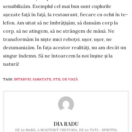
sensibilizăm. Exemplul cel mai bun sunt cuplurile
așezate față în față, la restaurant, fiecare cu ochii în te­
lefon. Am uitat să ne îmbrățișăm, să dansăm corp la
corp, să ne atingem, să ne strângem de mână. Ne
transformăm în niște mici roboței, ușor, ușor, ne
dezumanizăm. În fața acestor realități, nu am decât un
sin­gur îndemn. Să ne întoarcem la noi în­și­ne și la
natură!
TAGS:
INTERVIU
,
SANATATE
,
STIL DE VIAȚĂ
DIA RADU
DE LA MAMĂ, A MOȘTENIT VISĂTORIA, DE LA TATĂ – SPIRITUL