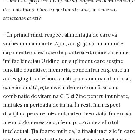
– Domnule profesor, lăsați-ne să tragem cu ochiul în viața
dvs. cotidiană. Cum vă gestionați ziua, ce obiceiuri
sănătoase aveți?
– În primul rând, respect alimentația de care vă
vorbeam mai înainte. Apoi, am grijă să iau anumite
suplimente cu extrase de plante și vitamine care mie
îmi fac bine: iau Uridine, un supliment care susține
funcțiile cognitive, memoria, concentrarea și este un
anti-aging foarte bun, iau 5htp, un aminoacid natural,
care îmbunătățește nivelul de serotonină, și iau o
combinație de vitamina C, D și Zinc pentru imu­nitate,
mai ales în perioada de iarnă. În rest, îmi respect
disciplina pe care mi-am făcut-o de-o viață. Încerc să
nu-mi aglomerez ziua, să-mi programez efortul
intelectual. Țin foarte mult ca, la finalul unei zile în care
am fost și la spital, și la televizor, și cu studenții, ca să