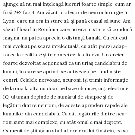
ajunge să nu mai înțeleagă lucruri foar­te simple, cum ar
fi că 2+2 fac 4. Am văzut pro­fesor de neurochi­rurgie în
Lyon, care nu era în stare să-și pună ceasul să sune. Am
văzut filosof în Ro­mânia care nu era în stare să conducă
mașina, nu pu­tea aprecia o distanță ba­nală. Cu cât ești
mai evo­luat pe scara intelec­tuală, cu atât pierzi adap­
tarea la realitate și te co­nectezi la altceva. Un cre­ier
foarte dezvoltat acțio­nează ca un uriaș can­delabru de
lu­mini, în care se aprind, se activează pe rând niște
centri. Celulele nervoase, neuronii își trimit informație
de la una la alta nu doar pe baze chi­mice, ci și electrice.
IQ-ul uman depinde de nu­mărul de sinapse și de
legături dintre neuroni, de aceste aprinderi rapide ale
lu­minilor din cande­labru. Cu cât legăturile dintre ne­u­
roni sunt mai com­plexe, cu atât omul e mai deș­tept.
Oamenii de știință au studiat creierul lui Eins­tein, ca să