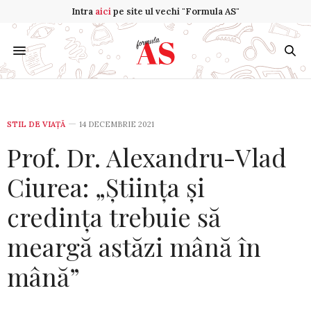
Intra
aici
pe site ul vechi "Formula AS"
STIL DE VIA­ŢĂ
14 DECEMBRIE 2021
Prof. Dr. Alexandru-Vlad
Ciurea: „Știința și
credința trebuie să
meargă astăzi mână în
mână”