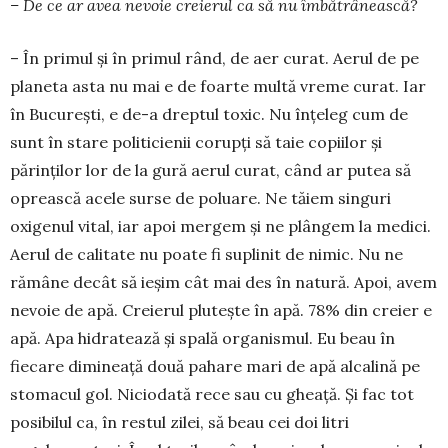
– De ce ar avea nevoie creierul ca să nu îm­bătrânească?
– În primul și în primul rând, de aer curat. Aerul de pe
planeta asta nu mai e de foarte multă vreme curat. Iar
în București, e de-a drep­tul toxic. Nu înțeleg cum de
sunt în stare politicienii corupți să taie copiilor și
părinților lor de la gură aerul curat, când ar putea să
oprească acele surse de poluare. Ne tăiem singuri
oxigenul vital, iar apoi mergem și ne plângem la medici.
Aerul de calitate nu poate fi suplinit de nimic. Nu ne
rămâne decât să ieșim cât mai des în natură. Apoi, avem
nevoie de apă. Creierul plutește în apă. 78% din creier e
apă. Apa hidratează și spa­lă organismul. Eu beau în
fiecare dimi­neață două pahare mari de apă alcalină pe
sto­ma­cul gol. Niciodată rece sau cu gheață. Și fac tot
posibilul ca, în restul zilei, să beau cei doi litri