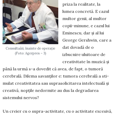
priza la realitate, la
lumea concretă. E cazul
multor genii, al multor
copii-minune, e cazul lui
Eminescu, dar și al lui
George Gershwin, care a
dat dovadă de o
Consultaâii, înainte de operație
(Foto: Agerpres – 3)
izbucnire uluitoare de
creativitate în muzică și
până la urmă s-a dovedit că avea, de fapt, o tumoră
cerebrală. Dilema savanților e: tumora cerebrală a sti­
mulat creativitatea sau suprasolicitarea intelec­tuală și
creativă, nopțile nedormite au dus la degra­darea
sistemului nervos?
Un creier cu o supra-activitate, cu o activitate excesivă,