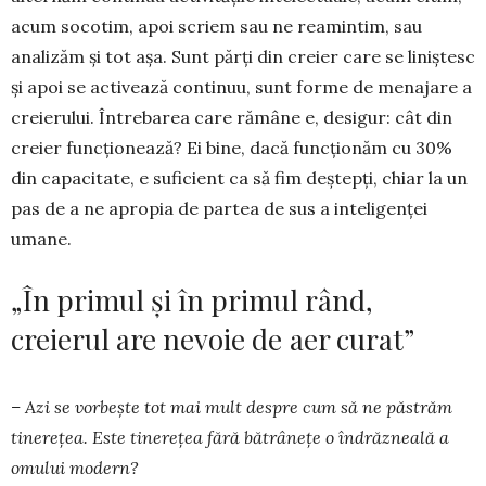
acum socotim, apoi scriem sau ne reamintim, sau
analizăm și tot așa. Sunt părți din creier care se liniștesc
și apoi se activează con­tinuu, sunt forme de menajare a
creierului. Între­barea care rămâne e, desigur: cât din
creier func­țio­nează? Ei bine, dacă funcțio­năm cu 30%
din capa­citate, e suficient ca să fim deștepți, chiar la un
pas de a ne apropia de partea de sus a inteligenței
uma­ne.
„În primul și în primul rând,
creierul are nevoie de aer curat”
– Azi se vorbește tot mai mult despre cum să ne păs­trăm
tinerețea. Este tinerețea fără bătrânețe o îndrăzneală a
omului modern?