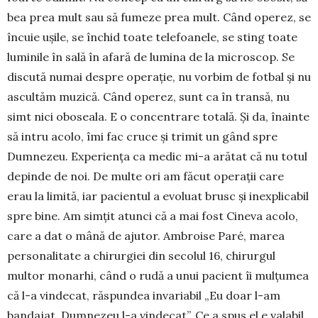
bea prea mult sau să fumeze prea mult. Când operez, se
încuie ușile, se închid toate telefoanele, se sting toate
luminile în sală în afară de lumina de la microscop. Se
discută numai despre operație, nu vorbim de fotbal și nu
ascultăm muzică. Când operez, sunt ca în transă, nu
simt nici obo­seala. E o concentrare totală. Și da, înainte
să intru acolo, îmi fac cruce și trimit un gând spre
Dum­nezeu. Experiența ca medic mi-a arătat că nu totul
depinde de noi. De multe ori am făcut operații care
erau la limită, iar pacientul a evoluat brusc și inexplicabil
spre bine. Am simțit atunci că a mai fost Cineva acolo,
care a dat o mână de ajutor. Ambroise Paré, marea
personalitate a chi­rurgiei din secolul 16, chirurgul
multor monarhi, când o rudă a unui pacient îi mulțumea
că l-a vin­decat, răspundea invariabil „Eu doar l-am
bandajat, Dum­nezeu l-a vindecat”. Ce a spus el e valabil