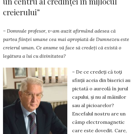
un centru al credinței în mijlocul
creierului”
– Domnule profesor, v-am auzit afirmând ade­sea că
partea ființei umane cea mai apropiată de Dumnezeu este
creierul uman. Ce anume vă face să credeți că există o
legătura a lui cu divinitatea?
– De ce credeți că toți
sfinții aceia din biserici au
pictată o aureolă în jurul
capului, și nu al mâi­nilor
sau al picioarelor?
Encefalul nostru are un
câmp electromagnetic
care este dovedit. Care,