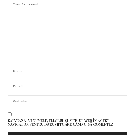
SALVEAZĂ-MI NUMELE, EMAILUL ȘI SITE-UL WEB ÎN ACEST
NAVIGATOR PENTRU DATA VIITOARE CÂND O SĂ COMENTEZ.