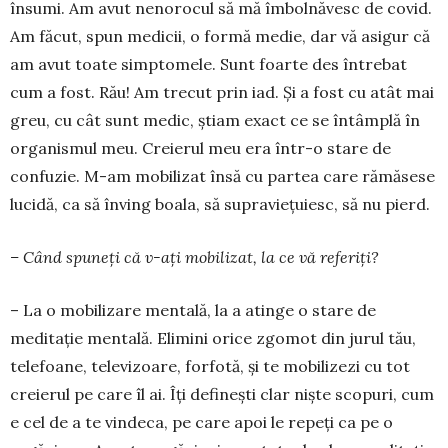
însumi. Am avut nenorocul să mă îm­bol­năvesc de covid.
Am făcut, spun medicii, o formă medie, dar vă asigur că
am avut toate simpto­mele. Sunt foarte des întrebat
cum a fost. Rău! Am trecut prin iad. Și a fost cu atât mai
greu, cu cât sunt medic, știam exact ce se întâmplă în
organismul meu. Creierul meu era într-o stare de
confuzie. M-am mobilizat însă cu par­­tea care rămăsese
lucidă, ca să înving boala, să su­­­pra­viețuiesc, să nu pierd.
– Când spuneți că v-ați mobilizat, la ce vă referiți?
– La o mobilizare mentală, la a atinge o stare de
meditație mentală. Elimini orice zgomot din jurul tău,
telefoane, televizoare, forfotă, și te mobilizezi cu tot
creierul pe care îl ai. Îți definești clar niște scopuri, cum
e cel de a te vindeca, pe care apoi le repeți ca pe o