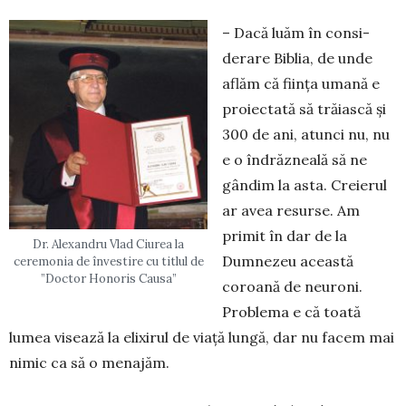
– Dacă luăm în consi­
derare Biblia, de un­de
aflăm că ființa umană e
proiectată să trăiască și
300 de ani, atunci nu, nu
e o îndrăzneală să ne
gândim la asta. Cre­ierul
ar avea resurse. Am
primit în dar de la
Dr. Alexandru Vlad Ciurea la
Dumnezeu aceas­tă
ceremonia de învestire cu titlul de
”Doctor Honoris Causa”
coroană de neu­roni.
Problema e că toată
lumea visează la elixirul de viață lungă, dar nu facem mai
nimic ca să o menajăm.