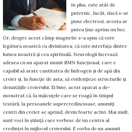
în plus, este atât de
puternic, încât, dacă s-ar
pune electrozi, acesta ar
putea ține aprins un bec.
Or, despre acest câmp magnetic s-a spus că este
legătura noastră cu divinitatea, că este interfața dintre
lumea noastră și cea spirituală. Neurologii lucrează
adesea cu un aparat numit RMN funcțional, care e
capabil să arate cantitatea de hidrogen și de apă din
creier și, în funcție de asta, să evidențieze structurile și
den­sitățile creierului. Ei bine, acest aparat a de­
monstrat că, la măicuțele care se roagă în timpul
testării, la persoanele supercredincioase, anumiți
centri din creier se aprind, devin foarte activi. Mai mult,
sunt voci în știință care vorbesc de un centru al
credinței în mijlocul creierului. E vorba de un anumit