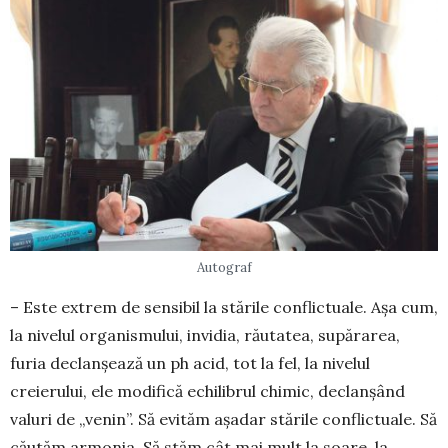
Autograf
– Este extrem de sensibil la stările con­flictuale. Așa cum,
la nivelul organismului, invidia, răutatea, su­părarea,
furia declanșează un ph acid, tot la fel, la nivelul
creierului, ele modifică echilibrul chimic, declanșând
valuri de „venin”. Să evităm așadar stările conflictuale. Să
căutăm armonia. Să stăm cât mai mult la soare, la