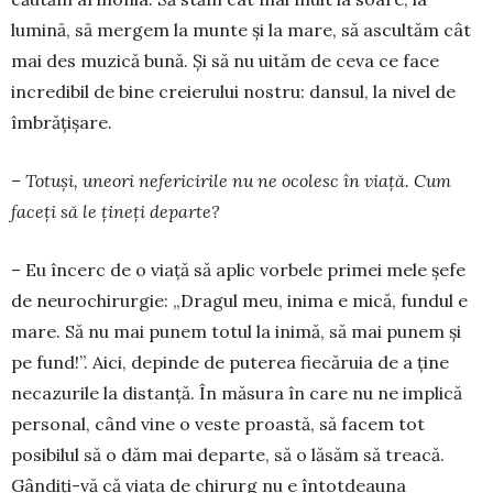
lumină, să mergem la munte și la mare, să ascultăm cât
mai des muzică bună. Și să nu uităm de ceva ce face
incredibil de bine cre­ierului nostru: dansul, la nivel de
îmbrățișare.
– Totuși, uneori nefericirile nu ne ocolesc în viață. Cum
faceți să le țineți departe?
– Eu încerc de o viață să aplic vorbele primei mele șefe
de neurochirurgie: „Dra­gul meu, inima e mică, fundul e
mare. Să nu mai punem totul la inimă, să mai punem și
pe fund!”. Aici, depinde de puterea fie­căruia de a ține
neca­zu­rile la distanță. În măsura în care nu ne implică
perso­nal, când vine o veste proas­tă, să facem tot
posibilul să o dăm mai departe, să o lăsăm să treacă.
Gândiți-vă că viața de chirurg nu e întotdeauna