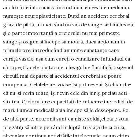
acolo să se înlocuiască încontinuu, e ceea ce medicina
numește neuroplasticitate. După un accident cerebral
grav, de pildă, atunci când un vas de sânge se blochează
și o parte importantă a creierului nu mai primește
sânge și oxigen și începe să moară, dacă acționăm în
primele ore, intro­du­când anumite substanțe care
curăță vasele, așa cum cureți o canalizare înfundată ca
să topești acele obsta­cole, cheagul se fluidifică, oxigenul
circulă mai departe și accidentul cerebral se poate
com­pensa. Celulele nervoase își pot reveni. Și chiar da­
că nu-și revin toate, își revin cele din jur și preiau ac­ti­
vitatea. Creierul are capacități de refacere in­credibil de
mari. Lumea medicală abia începe să le des­copere. Pe
de altă parte, neuronii sunt ca niște soldăței care stau
pregătiți să intre pe rând în luptă. În viața de zi cu zi,
alternăm continuu activitățile inte­lectuale, acum citim,