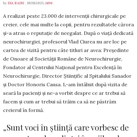
by
DIA RADU
, NUMĂRUL
1496
A realizat peste 23.000 de intervenții chi­rurgicale pe
creier, cele mai multe la copii, pentru rezultatele cărora
și-a atras o reputație de neegalat. După o viață dedi­ca­tă
neurochirurgiei, profesorul Vlad Ciurea nu are loc pe
cartea de vizită pentru câte titluri ar avea: Președinte
de Onoare al Societății Române de Neu­rochirurgie,
Fondator al Centrului Național pentru Excelență în
Neurochirurgie, Director Științific al Spitalului Sanador
și Doctor Ho­noris Causa. L-am întâlnit după vizita de
seară la pacienți și ne-a vorbit despre ce ar trebui să
facem și cum ar trebui să trăim ca să ne păstrăm
creierul în formă.
„Sunt voci în știință care vorbesc de