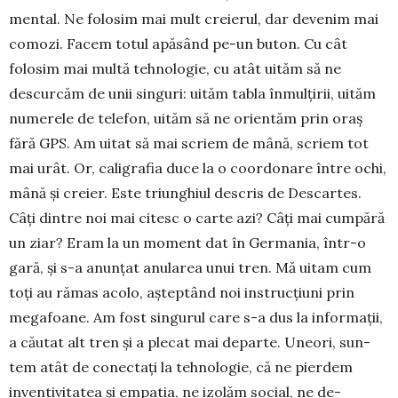
mental. Ne folosim mai mult creierul, dar devenim mai
comozi. Facem totul apăsând pe-un buton. Cu cât
folosim mai multă tehnologie, cu atât uităm să ne
descurcăm de unii singuri: uităm tabla înmulțirii, uităm
numerele de telefon, uităm să ne orientăm prin oraș
fără GPS. Am uitat să mai scriem de mână, scriem tot
mai urât. Or, caligrafia duce la o coordonare între ochi,
mână și creier. Este triunghiul descris de Descartes.
Câți dintre noi mai citesc o carte azi? Câți mai cumpără
un ziar? Eram la un moment dat în Germania, într-o
gară, și s-a anunțat anularea unui tren. Mă uitam cum
toți au rămas acolo, așteptând noi instrucțiuni prin
mega­foane. Am fost singurul care s-a dus la informații,
a căutat alt tren și a plecat mai departe. Uneori, sun­
tem atât de conectați la tehnologie, că ne pierdem
inventivitatea și empatia, ne izolăm social, ne de­