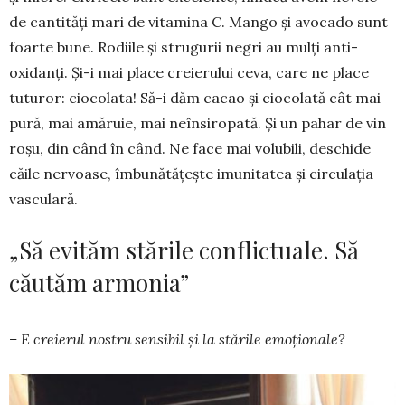
de canti­tăți mari de vitamina C. Mango și avocado sunt
foarte bune. Rodiile și strugurii negri au mulți anti­
oxidanți. Și-i mai place creierului ceva, care ne place
tuturor: cio­colata! Să-i dăm cacao și cio­colată cât mai
pură, mai amăruie, mai neînsiropată. Și un pahar de vin
roșu, din când în când. Ne face mai volubili, deschide
căile nervoase, îmbunătățește imuni­tatea și circulația
vas­culară.
„Să evităm stările conflictuale. Să
căutăm armonia”
– E creierul nos­tru sensibil și la stă­rile emo­țio­nale?