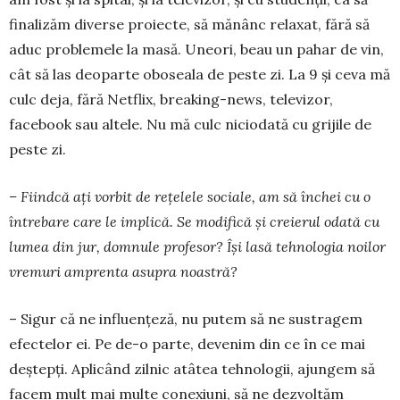
finalizăm diverse proiecte, să mă­nânc relaxat, fără să
aduc problemele la masă. Une­ori, beau un pahar de vin,
cât să las deoparte obo­seala de peste zi. La 9 și ceva mă
culc deja, fără Net­flix, breaking-news, televizor,
facebook sau altele. Nu mă culc niciodată cu grijile de
peste zi.
– Fiindcă ați vorbit de rețelele sociale, am să închei cu o
întrebare care le implică. Se modifică și creierul odată cu
lumea din jur, domnule pro­fesor? Își lasă tehnologia noilor
vremuri am­prenta asupra noastră?
– Sigur că ne influențeză, nu putem să ne sus­tragem
efectelor ei. Pe de-o parte, devenim din ce în ce mai
deștepți. Aplicând zilnic atâtea tehnologii, ajungem să
facem mult mai multe conexiuni, să ne dezvoltăm