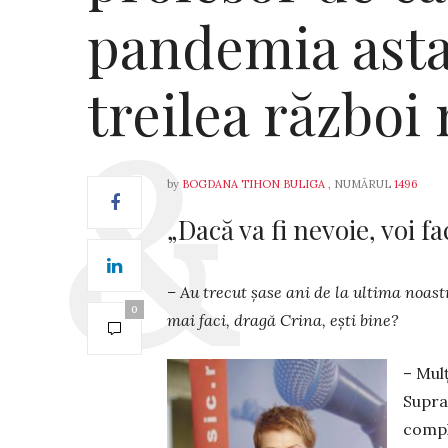
pandemia asta
treilea război
by
BOGDANA TIHON BULIGA
, NUMĂRUL
1496
„Dacă va fi nevoie, voi f
– Au trecut şase ani de la ultima noastr
0
mai faci, dragă Crina, eşti bine?
– Mul
Suprav
compli