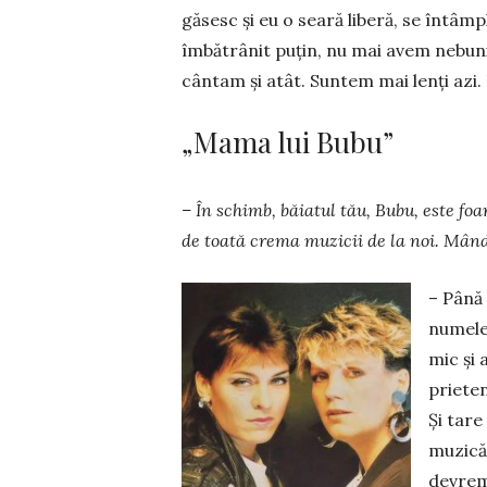
găsesc şi eu o seară liberă, se întâmp
îmbătrânit puţin, nu mai avem nebunia
cântam şi atât. Suntem mai lenţi azi.
„Mama lui Bubu”
– În schimb, băiatul tău, Bubu, este foar
de toată crema mu­zicii de la noi. Mân
– Până 
numele
mic şi 
prieten
Şi tare
muzică
de­vreme