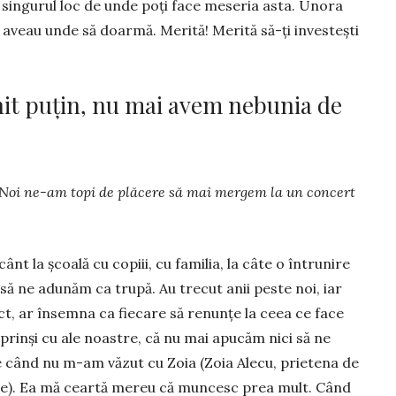
ă singurul loc de unde poţi face meseria asta. Unora
u aveau unde să doarmă. Merită! Me­rită să-ţi investeşti
it puțin, nu mai avem nebunia de
? Noi ne-am topi de plăcere să mai mergem la un con­cert
nt la şcoală cu copiii, cu familia, la câte o întrunire
u să ne adunăm ca trupă. Au trecut anii peste noi, iar
ct, ar însemna ca fiecare să renunţe la ceea ce face
prinşi cu ale noastre, că nu mai apucăm nici să ne
de când nu m-am văzut cu Zoia (Zoia Alecu, prietena de
nce). Ea mă ceartă me­reu că mun­cesc prea mult. Când