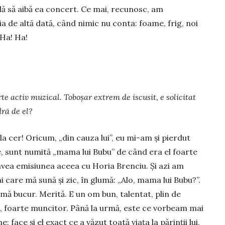
lă să aibă ea concert. Ce mai, recu­nosc, am
 de altă dată, când nimic nu conta: foame, frig, noi
 Ha! Ha!
te ac­tiv muzical. Toboșar extrem de iscusit, e solicitat
dră de el?
la cer! Oricum, „din cauza lui”, eu mi-am și pierdut
, sunt numită „mama lui Bubu” de când era el foarte
avea emisiunea aceea cu Horia Brenciu. Şi azi am
i care mă sună şi zic, în glumă: „Alo, mama lui Bubu?”.
 mă bucur. Merită. E un om bun, talentat, plin de
, foarte muncitor. Până la urmă, este ce vorbeam mai
: face şi el exact ce a văzut toată via­ţa la părinţii lui,