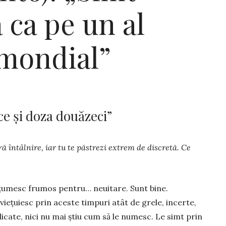
 ca pe un al
 mondial”
ace și doza douăzeci”
ă în­tâlnire, iar tu te păstrezi extrem de discretă. Ce
ţumesc frumos pentru… neuitare. Sunt bine.
ieţuiesc prin aceste timpuri atât de gre­le, incerte,
cate, nici nu mai ştiu cum să le nu­mesc. Le simt prin