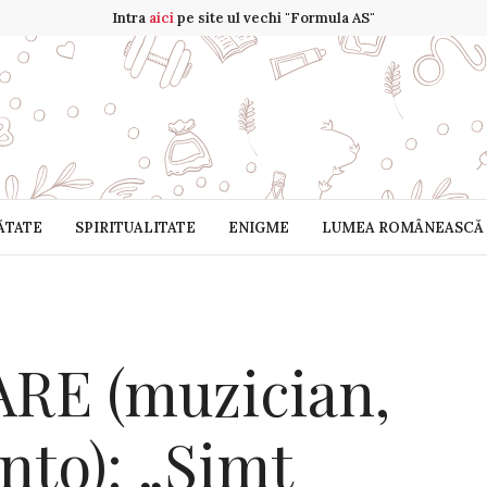
Intra
aici
pe site ul vechi "Formula AS"
ĂTATE
SPIRITUALITATE
ENIGME
LUMEA ROMÂNEASCĂ
E (muzician,
nto): „Simt