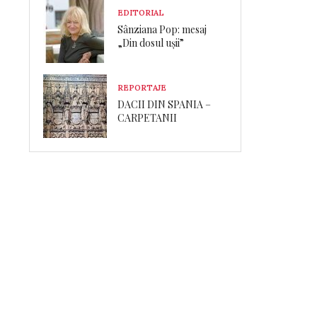
EDITORIAL
Sânziana Pop: mesaj
„Din dosul ușii”
REPORTAJE
DACII DIN SPANIA –
CARPETANII