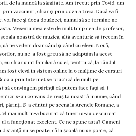
orii, de la muncă la să­nă­tate. Am trecut prin Covid, am
 prin vac­cinuri, chiar şi prin doza a treia. Dacă va fi
e, voi face şi doza douăzeci, numai să se termine ne­
 asta. Meseria mea este de mult timp cea de profesor,
 şcoala noastră de mu­zică, altă aventură: să trecem în
, să ne vedem doar când şi când cu elevii. Nouă,
sorilor, nu ne-a fost greu să ne adaptăm la acest
, eu chiar sunt familiară cu el, pentru că, la rân­dul
am fost elevă în sistem online la o mulţime de cursuri
coala prin Internet se prac­tică de mult pe
t să convingem părinţii că putem face faţă să-i
epticii s-au con­vins de reu­şita noastră în iunie, când
ori, părinţi. S-a cântat pe scenă la Arenele Romane, a
 Cel mai mult m-a bucu­rat că tinerii s-au descurcat
ul a funcţionat ex­ce­lent. Ce ne spune asta? Oa­meni
a distanță nu se poate, că la şcoală nu se poate, că