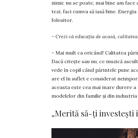
nimic nu se poate, mai bine am face 
tezi, faci cumva să iasă bine. Energia
folositor.
– Crezi că educaţia de acasă, calitatea
– Mai mult ca oricând! Calitatea părin
Dacă citeşte sau nu, ce muzică ascultă
vede în copil când părintele pune ac
are el în suflet e consi­derat neimpor
aceasta este cea mai mare durere a m
modelelor din familie şi din industria
„Merită să-ți investești i