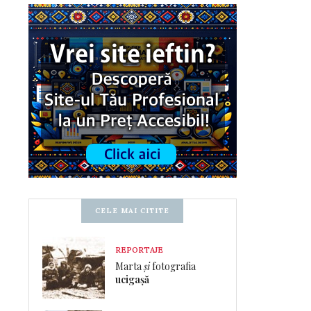
CELE MAI CITITE
REPORTAJE
Marta
și
fotografia
ucigașă