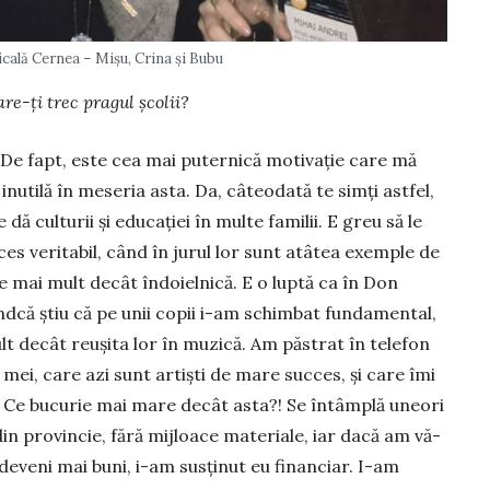
cală Cernea – Mișu, Crina și Bubu
are-ţi trec pragul şcolii?
. De fapt, este cea mai puternică motivaţie care mă
utilă în mese­ria asta. Da, câteodată te simţi astfel,
ă culturii şi educaţiei în multe familii. E greu să le
es veritabil, când în jurul lor sunt atâtea exemple de
e mai mult decât îndoielnică. E o luptă ca în Don
indcă ştiu că pe unii copii i-am schimbat funda­mental,
t decât reuşita lor în muzică. Am păstrat în tele­fon
ei, care azi sunt ar­tişti de mare succes, şi care îmi
 Ce bucurie mai mare de­cât asta?! Se în­tâmplă uneori
din provincie, fără mij­loa­ce mate­ria­le, iar dacă am vă­
a deveni mai buni, i-am susţinut eu finan­ciar. I-am