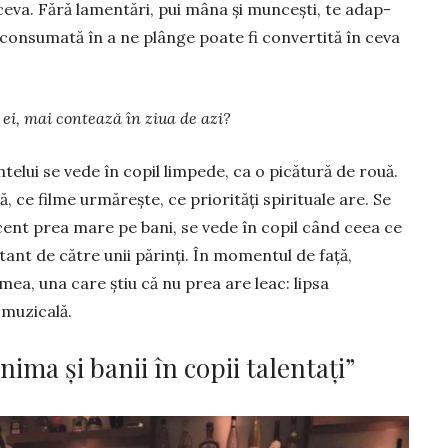
ceva. Fără lamentări, pui mâna şi munceşti, te adap­
 con­sumată în a ne plânge poate fi con­vertită în ceva
 ei, mai contează în ziua de azi?
telui se vede în copil limpede, ca o picătură de rouă.
, ce filme urmă­reşte, ce priorităţi spirituale are. Se
cent prea mare pe bani, se vede în copil când ceea ce
tant de către unii părinţi. În momentul de faţă,
ea, una care ştiu că nu prea are leac: lipsa
 muzicală.
nima și banii în copii talentați”