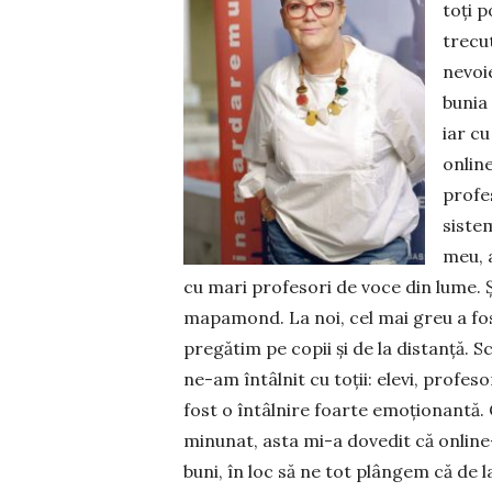
toţi p
trecut
nevoi
bunia
iar cu
online
profe
sistem
meu, 
cu mari profesori de voce din lume. Ş
mapamond. La noi, cel mai greu a fos
pregătim pe copii şi de la distanţă. Sc
ne-am întâlnit cu toţii: elevi, profes
fost o întâl­nire foarte emoţionantă.
minunat, asta mi-a dovedit că online-
buni, în loc să ne tot plângem că de l