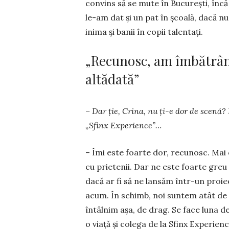
convins să se mute în Bucureşti, înc
le-am dat şi un pat în şcoa­lă, dacă n
inima şi banii în copii talentați.
„Recunosc, am îmbătrân
altădată”
– Dar ţie, Crina, nu ţi-e dor de scenă
„Sfinx Experience”…
– Îmi este foarte dor, recunosc. Mai câ
cu prie­­tenii. Dar ne este foarte gre
dacă ar fi să ne lansăm într-un proie
acum. În schimb, noi suntem atât de 
întâlnim aşa, de drag. Se face luna 
o viaţă şi colega de la Sfinx Experie