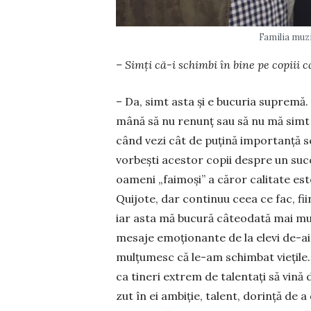
Familia muzi
– Simţi că-i schimbi în bine pe copiii c
– Da, simt asta şi e bucuria supremă
mână să nu renunţ sau să nu mă simt in
când vezi cât de puţină importanţă se d
vorbeşti acestor copii despre un succ
oameni „faimoşi” a căror calitate est
Quijote, dar conti­nuu ceea ce fac, fi
iar asta mă bucură câteo­dată mai mul
mesaje emoţionante de la elevi de-ai m
mul­ţumesc că le-am schimbat vieţile.
ca ti­neri ex­trem de talentaţi să vină 
zut în ei ambiţie, talent, do­rinţă de 