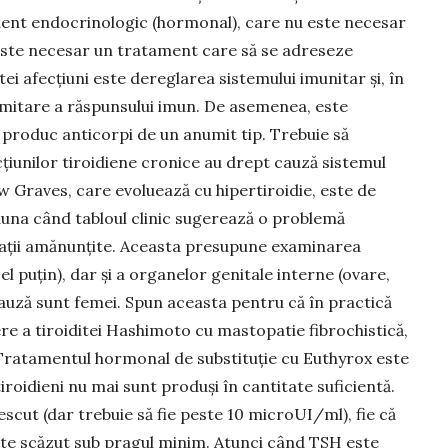
nt endocri­no­logic (hormonal), care nu este ne­cesar
 este necesar un tratament care să se adreseze
tei afecțiuni este dereglarea sistemului imunitar și, în
 limitare a răs­punsului imun. De asemenea, este
 produc anticorpi de un anumit tip. Trebuie să
iunilor tiroidiene cronice au drept cauză sistemul
 Graves, care evo­luează cu hipertiroidie, este de
auna când tabloul clinic suge­rează o problemă
gații amă­nun­țite. Aceasta presupune exa­mi­narea
el puțin), dar și a orga­nelor genitale interne (ovare,
auză sunt femei. Spun aceasta pentru că în practică
 a tiroi­di­tei Hashimoto cu mastopatie fibro­chistică,
Tratamentul hor­­mo­nal de substituție cu Eu­thyrox este
roidieni nu mai sunt produși în cantitate suficientă.
scut (dar trebuie să fie peste 10 microUI/ml), fie că
este scăzut sub pragul minim. Atunci când TSH este