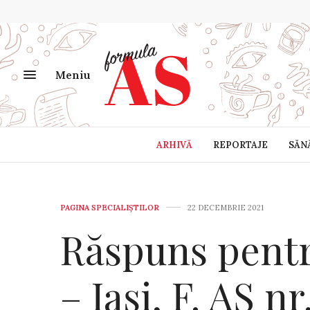
Meniu
ARHIVĂ
REPORTAJE
SĂN
PAGINA SPECIALIȘTILOR
22 DECEMBRIE 2021
Răspuns pen
– Iași, F. AS n