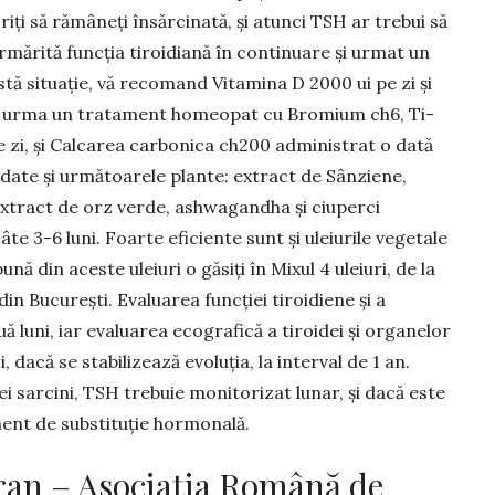
iți să rămâneți însăr­ci­nată, și atunci TSH ar trebui să
rmărită funcția tiroidiană în continuare și urmat un
ă situație, vă recomand Vitamina D 2000 ui pe zi și
ți urma un tratament homeopat cu Bromium ch6, Ti­
 zi, și Calca­rea carbonica ch200 administrat o dată
date și următoarele plante: extract de Sânziene,
extract de orz verde, ashwagandha și ciuperci
te 3-6 luni. Foarte eficiente sunt și uleiurile vegetale
 din aceste ule­iuri o găsiți în Mixul 4 uleiuri, de la
in București. Evaluarea funcției tiroidiene și a
uă luni, iar evaluarea ecografică a tiroidei și organelor
poi, dacă se stabilizează evoluția, la interval de 1 an.
i sarcini, TSH trebuie monitorizat lunar, și dacă este
ment de substituție hormo­nală.
an – Asociația Română de