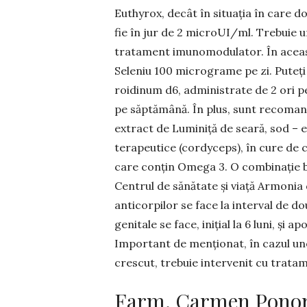
Euthyrox, decât în situația în care dor
fie în jur de 2 microUI/ml. Trebuie u
tratament imunomodulator. În aceast
Seleniu 100 micrograme pe zi. Pute
roidinum d6, administrate de 2 ori pe
pe săptămâ­nă. În plus, sunt recoman
extract de Luminiță de seară, sod – 
terapeutice (cordyceps), în cure de câ
care con­țin Omega 3. O combinație bună
Centrul de sănătate și viață Armonia d
anticorpilor se face la interval de do
genitale se face, inițial la 6 luni, și a
Important de menționat, în cazul une
crescut, tre­buie intervenit cu trata
Farm. Carmen Ponor