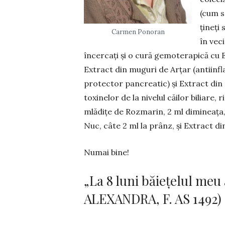
(cum s
țineți 
Carmen Ponoran
în vec
încercați și o cură gemoterapică cu 
Extract din muguri de Arțar (antiinf
pro­tector pan­creatic) și Extract di
toxinelor de la nivelul căilor biliare, r
mlădițe de Roz­marin, 2 ml dimi­neața
Nuc, câte 2 ml la prânz, și Extract d
Numai bine!
„La 8 luni băiețelul me
ALEXANDRA, F. AS 1492)