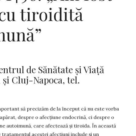
cu tiroidită
mună”
trul de Sănătate şi Viaţă
 și Cluj-Napoca, tel.
mportant să precizăm de la început că nu este vorba
eapărat, despre o afecțiune endocrină, ci despre o
ne autoimună, care afectea­ză și tiroida. În această
e tra­tamentul acestei afecțiuni in­clu­de și un