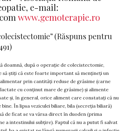
opatie, e-mail:
.com
www.gemoterapie.ro
colecistectomie” (Răspuns pentru
491)
ă doamnă, după o operație de colecis­tectomie,
e să știți că este foarte important să mențineți un
alimentar prin cantități reduse de gră­sime (carne
, lactate cu conținut mare de grăsime) și alimente
ate și, în ge­neral, orice aliment care con­statați că nu
 bine. În lipsa veziculei biliare, bila (secreția biliară)
ă de ficat se va vărsa direct în duoden (prima
e a intestinului subțire). Faptul că nu a putut fi salvat
stul, ba a existat pe lângă numeroșii calculi și o infec­ție