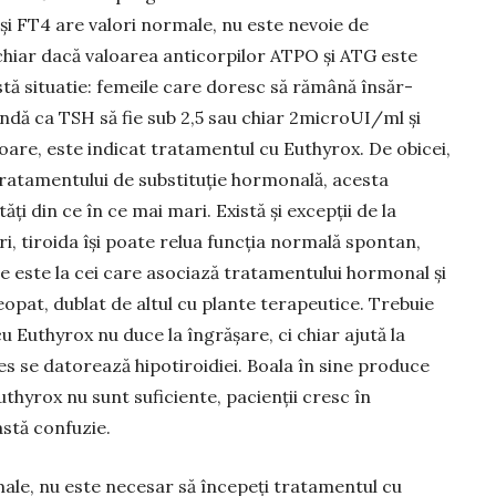
 și FT4 are valori normale, nu este nevoie de
hiar dacă valoarea anti­cor­pilor ATPO și ATG este
astă situatie: femeile care doresc să rămână în­săr­
n­dă ca TSH să fie sub 2,5 sau chiar 2microUI/ml și
oare, este indicat trata­men­tul cu Euthyrox. De obicei,
ratamentului de sub­stituție hor­monală, acesta
ăți din ce în ce mai mari. Există și excepții de la
ri, tiroida își poate relua funcția normală spontan,
ie este la cei care asociază tratamentului hormonal și
at, dublat de altul cu plan­te tera­peutice. Trebuie
u Euthyrox nu duce la îngrășare, ci chiar ajută la
es se datorează hipotiroidiei. Boala în sine produce
uthyrox nu sunt suficiente, pacienții cresc în
astă confuzie.
rmale, nu este necesar să începeți tratamentul cu