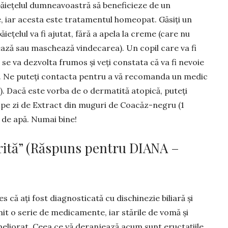
băiețelul dum­neavoastră să beneficieze de un
, iar acesta este trata­mentul homeopat. Găsiți un
ețelul va fi ajutat, fără a apela la cre­me (care nu
rează sau maschează vin­decarea). Un copil care va fi
va dez­vol­ta frumos și veți con­sta­ta că va fi nevoie
. Ne puteți con­tac­­ta pentru a vă recomanda un me­dic
). Dacă este vorba de o dermatită atopică, puteți
i pe zi de Extract din muguri de Coacăz-negru (1
 de apă. Numai bine!
rită” (Răspuns pentru DIANA –
că ați fost diagnosticată cu dischinezie biliară și
mit o serie de medica­mente, iar stările de vomă și
ameliorat. Ceea ce vă deranjează acum sunt eructațiile