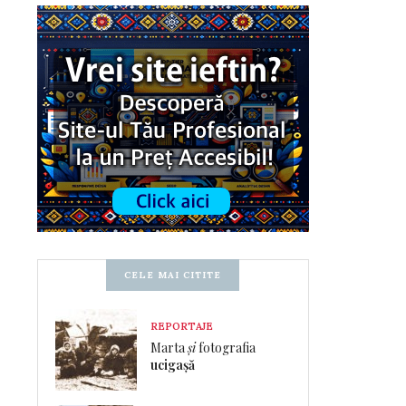
CELE MAI CITITE
REPORTAJE
Marta
și
fotografia
ucigașă