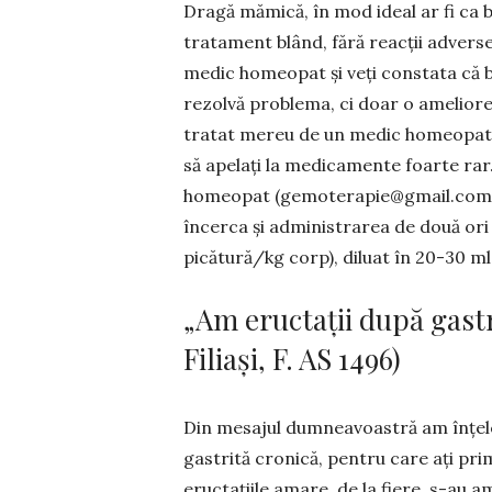
Dragă mămică, în mod ideal ar fi ca 
tratament blând, fără reacții adverse
medic homeopat și veți constata că băi
rezolvă pro­blema, ci doar o ame­lio­
tratat mereu de un me­dic homeopat se 
să ape­lați la medicamente foarte rar
homeo­pat (
gemoterapie@gmail.com
încerca și admini­strarea de două or
picătură/kg corp), diluat în 20-30 ml
„Am eructații după gast
Filiași, F. AS 1496)
Din mesajul dumneavoastră am înțeles 
gastrită cronică, pentru care ați pri
eructațiile amare, de la fiere, s-au 