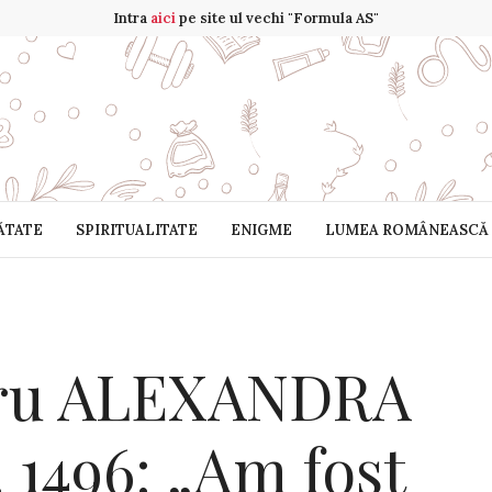
Intra
aici
pe site ul vechi "Formula AS"
ĂTATE
SPIRITUALITATE
ENIGME
LUMEA ROMÂNEASCĂ
tru ALEXANDRA
r. 1496: „Am fost