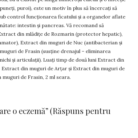
pu­neți, puroi), este un motiv în plus să încercați să
sub control funcțio­narea ficatului și a orga­nelor aflate
inătate: intestin și pancreas. Vă recomand să
Extract din mlădițe de Rozmarin (protector hepa­tic),
lamator), Extract din muguri de Nuc (antibacterian și
n muguri de Frasin (susține drenajul – eliminarea
inichi și articulații). Luați timp de două luni Extract din
, Extract din muguri de Arțar și Extract din muguri de
in muguri de Frasin, 2 ml seara.
u are o eczemă” (Răspuns pentru