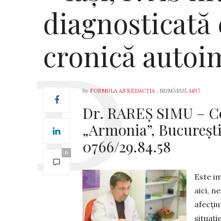
diagnosticată 
cronică autoi
by
FORMULA AS REDACȚIA
, NUMĂRUL
1497
Dr. RAREȘ SIMU – Cen
„Armonia”, Bucureşti
0766/29.84.58
0
Este i
aici, n
afecțiu
situați