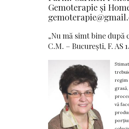
Gemoterapie și Home
gemoterapie@gmail
„Nu mă simt bine după 
C.M. – București, F. AS 1
Stimat
trebui
regim 
gra­să
proces
vă face
produs
porțiun
cole­ci