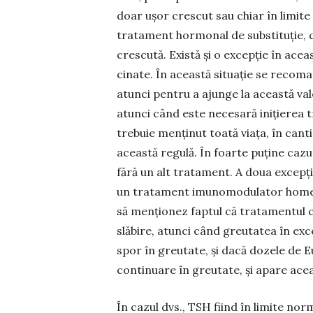
doar ușor crescut sau chiar în limite
tratament hormo­nal de substituție, c
crescută. Există și o ex­cepție în ace
cinate. În această situație se recoma
atunci pent­ru a ajunge la această val
atunci când este necesară inițierea t
trebuie menținut toată viața, în canti­t
această regulă. În foarte puține cazu
fără un alt tratament. A doua excepț
un tratament imuno­mo­dulator homeop
să menționez faptul că tra­tamentul c
slăbire, atunci când greutatea în exc
spor în greu­tate, și dacă dozele de E
continuare în greutate, și apare ace
În cazul dvs., TSH fiind în limite no