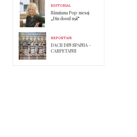
EDITORIAL
Sânziana Pop: mesaj
„Din dosul ușii”
REPORTAJE
DACII DIN SPANIA –
CARPETANII