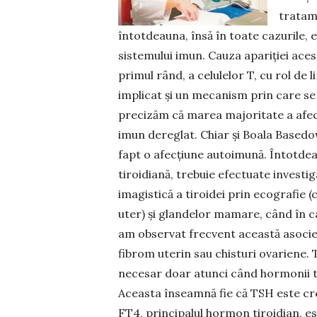
tratame
întotdeauna, însă în toate cazurile,
sistemului imun. Cauza apa­riției aces
primul rând, a celulelor T, cu rol de
implicat și un mecanism prin care se
precizăm că marea majoritate a afecț
imun dereglat. Chiar și Boala Basedow
fapt o afecțiune autoimună. Întot­de
tiroidiană, tre­buie efectuate investi
imagistică a tiroidei prin ecografie (c
uter) și glandelor mamare, când în c
am observat frecvent această asociere
fibrom uterin sau chis­turi ovariene. 
necesar doar atunci când hormonii ti
Aceasta înseam­nă fie că TSH este cre
FT4, principalul hormon tir­oidian, 