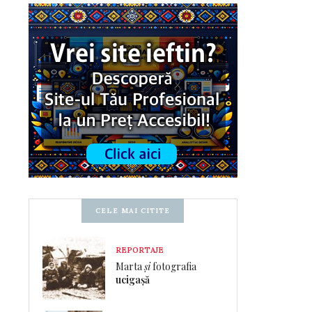
CELE MAI CITITE
REPORTAJE
Marta
și
fotografia
ucigașă