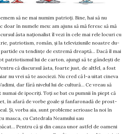
 temem să ne mai numim pa­trioți. Bine, hai să nu
sc doar în numele meu: am ajuns să mă feresc să mă
sul ăsta na­ționalist îl vezi în ce­le mai rele locuri cu
e, pa­trio­tism, român, și la te­le­­­viziunile noastre du­
la partide cu ten­dințe de extremă dreaptă… Dacă îl mai
ot patriotismul lui de carton, ajungi să te gândești de
entru că discursul ăsta, foarte just, de altfel, a fost
ar nu vrei să te aso­ciezi. Nu cred că l-a uitat cineva
adimi, dar fără nivelul lui de cultură… Ce vreau să
 numai de ipocriți. Toți se bat cu pumnii în piept că
et, în afară de vorbe goale și fanfaronadă de prost-
al. Și, vorba aia, sunt probleme se­rioase la noi în
 cu masca, cu Catedrala Nea­mului sau
ăcat… Pentru că și din cauza unor astfel de oameni