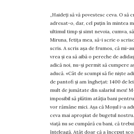
„Haideți să vă povestesc ceva. O să c
adre­sat-o, dar, cel puțin în mintea 
ultimul timp și simt nevoia, cumva, s
Miruna, fetița mea, să-i scrie o scriso
scris. A scris așa de frumos, că mi-au
vrea și ea să aibă o pereche de adidași
adică noi, nu-și permit să cumpere așa
aducă. «Cât de scumpi să fie niște ad
de pantofi și am înghețat: 1400 de lei
mult de jumătate din salariul meu! M-
imposibil să plătim atâția bani pentru 
vor rămâne mici. Așa că Moșul i-a adus
ceva mai apropiat de bugetul nostru.
viață nu se cumpără cu bani, că trebu
înțeleagă. Atât doar că a început șc