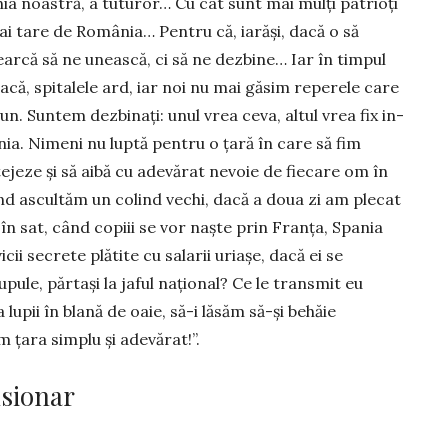
 noastră, a tuturor… Cu cât sunt mai mulți patrioți
i tare de Ro­mânia… Pentru că, iarăși, dacă o să
earcă să ne unească, ci să ne dezbine… Iar în timpul
leacă, spitalele ard, iar noi nu mai găsim reperele care
n. Suntem dezbinați: unul vrea ceva, altul vrea fix in­
ia. Ni­meni nu luptă pentru o țară în care să fim
ejeze și să aibă cu ade­vărat nevoie de fiecare om în
d ascultăm un colind vechi, dacă a doua zi am plecat
în sat, când copiii se vor naște prin Franța, Spania
i secrete plă­tite cu salarii uriașe, dacă ei se
pule, părtași la jaful național? Ce le transmit eu
lupii în blană de oaie, să-i lăsăm să-și behăie
im țara simplu și adevărat!”.
nsionar