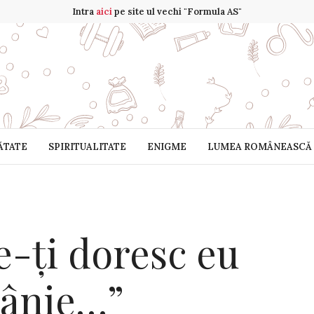
Intra
aici
pe site ul vechi "Formula AS"
ĂTATE
SPIRITUALITATE
ENIGME
LUMEA ROMÂNEASCĂ
-ți doresc eu
mânie…”