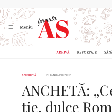
Meniu
ARHIVĂ
REPORTAJE
SĂN
ANCHETĂ
23 IANUARIE 2022
ANCHETĂ: „Ce
ție, dulce Ro