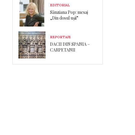
EDITORIAL
Sânziana Pop: mesaj
„Din dosul ușii”
REPORTAJE
DACII DIN SPANIA –
CARPETANII