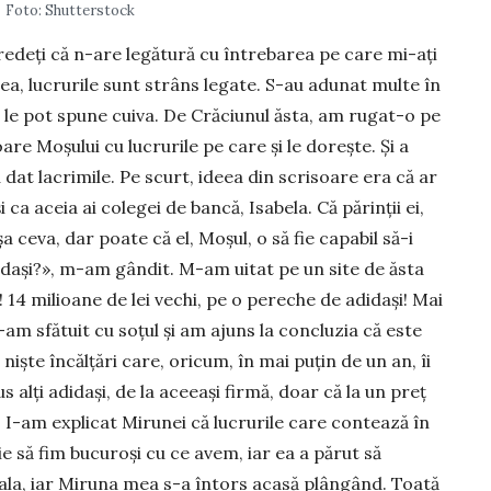
Foto: Shutterstock
redeți că n-are legătură cu întrebarea pe care mi-ați
mea, lucrurile sunt strâns legate. S-au adunat multe în
ă le pot spune cuiva. De Crăciunul ăsta, am rugat-o pe
are Moșului cu lucrurile pe care și le do­rește. Și a
 dat lacri­mile. Pe scurt, ideea din scrisoare era că ar
 ca aceia ai colegei de bancă, Isabela. Că părinții ei,
 ceva, dar poate că el, Moșul, o să fie capabil să-i
idași?», m-am gândit. M-am uitat pe un site de ăsta
! 14 milioane de lei vechi, pe o pereche de adidași! Mai
am sfătuit cu soțul și am ajuns la concluzia că este
niște încălțări care, oricum, în mai puțin de un an, îi
 alți adidași, de la aceeași firmă, doar că la un preț
 I-am explicat Mirunei că lucrurile care contează în
ie să fim bucuroși cu ce avem, iar ea a părut să
oala, iar Miruna mea s-a întors acasă plângând. Toată