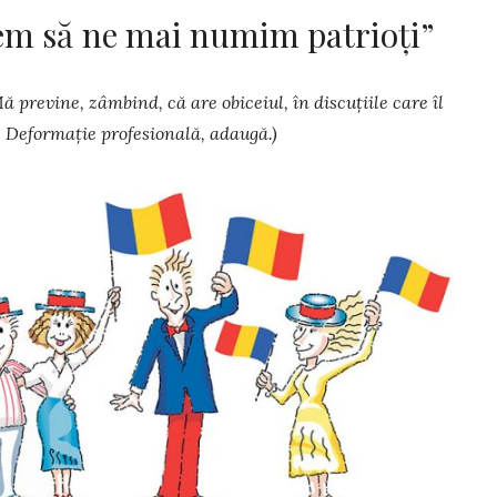
em să ne mai numim patrioți”
ă pre­vine, zâmbind, că are obiceiul, în discuțiile care îl
 Defor­mație profesională, adaugă.)