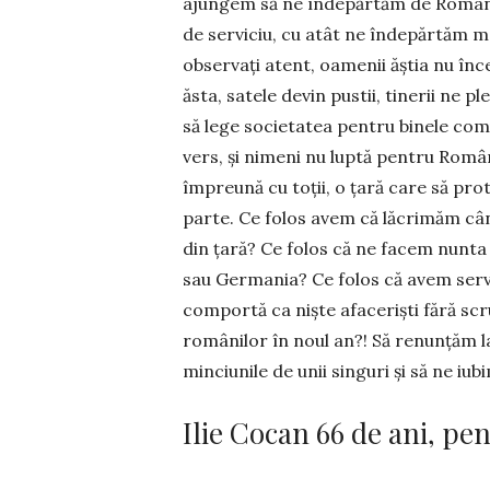
ajungem să ne îndepărtăm de România
de serviciu, cu atât ne îndepărtăm ma
observați atent, oamenii ăștia nu înc
ăsta, satele devin pustii, tinerii ne p
să lege societatea pentru binele co­mu
vers, și nimeni nu luptă pentru Român
împreună cu toții, o țară care să prot
parte. Ce folos avem că lăcrimăm cân
din țară? Ce folos că ne facem nunta 
sau Ger­mania? Ce folos că avem servici
comportă ca niște afaceriști fără scru
românilor în noul an?! Să re­nunțăm la 
minciunile de unii singuri și să ne iu­b
Ilie Cocan 66 de ani, pe