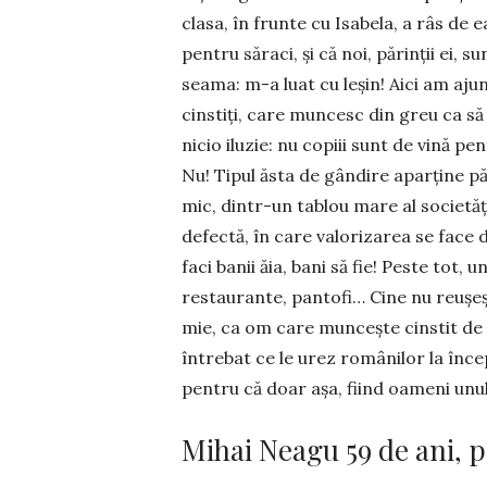
clasa, în frunte cu Isabela, a râs de 
pentru săraci, și că noi, părinții ei,
seama: m-a luat cu leșin! Aici am aju
cinstiți, care mun­cesc din greu ca să
nicio iluzie: nu copiii sunt de vină pen
Nu! Tipul ăsta de gân­dire aparține păr
mic, dintr-un tablou mare al societăț
defectă, în care valorizarea se face
faci banii ăia, bani să fie! Peste tot, 
restaurante, pantofi… Cine nu reușeșt
mie, ca om care muncește cinstit de 
întrebat ce le urez românilor la înce
pentru că doar așa, fiind oameni unul
Mihai Neagu 59 de ani, 