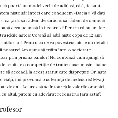
ea că poartă un model vechi de adidași, că ăștia sunt
 suntem niște sărăntoci care conducem «Dacia»! Vă dați
ns, ca țară: să râdem de sărăcie, să râdem de oamenii
 pună ceva pe ma­să în fiecare zi! Pentru că nu-mi fac
tru ideile astea! Ce vină să aibă niște copii de 12 ani?!
inților lor! Pentru că ce vă poves­tesc aici e un detaliu
ii noastre! Am ajuns să trăim într-o socie­tate
 doar prin prisma banilor! Nu contează cum ajungi să
unde te uiți, e o competiție de trufie: case, mașini, haine,
e să acceadă la acest statut este disprețuit! Or, asta,
o viață, îmi provoacă o suferință de nedescris! M-ați
put de an… Le urez să se întoarcă la valorile omeniei,
 cu altul, putem cu adevărat reconstrui țara asta!”.
profesor