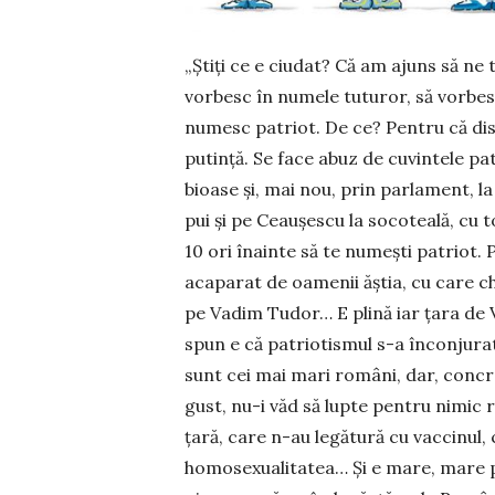
„Știți ce e ciudat? Că am ajuns să ne
vorbesc în numele tuturor, să vorbe
numesc patriot. De ce? Pentru că discur
putință. Se face abuz de cuvintele patri
bioa­se și, mai nou, prin par­lament, 
pui și pe Ceaușescu la socoteală, cu t
10 ori înainte să te numești patriot. P
acaparat de oamenii ăștia, cu care chi
pe Vadim Tudor… E plină iar țara de V
spun e că patriotismul s-a înconjurat
sunt cei mai mari români, dar, concr
gust, nu-i văd să lupte pentru nimic re
țară, care n-au legătură cu vaccinul,
homosexualitatea… Și e mare, mare p