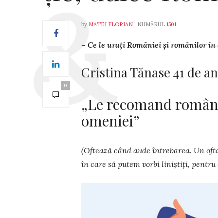
by
MATEI FLORIAN
, NUMĂRUL
1501
– Ce le urați României și românilor în
Cristina Tănase 41 de an
0
„Le recomand românilo
omeniei”
(Oftează când aude întrebarea. Un ofta
în care să putem vorbi liniștiți, pentru