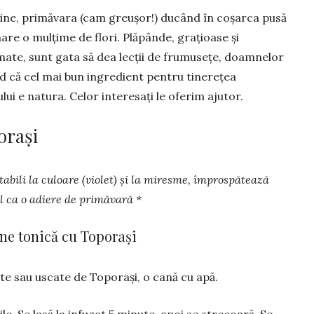
vine, primăvara (cam gre­u­șor!) ducând în coșarca pusă
nare o mulțime de flori. Plăpânde, grațioase și
ate, sunt gata să dea lecții de frumusețe, doam­nelor
d că cel mai bun ingre­di­­ent pen­tru tinerețea
lui e natu­ra. Celor interesați le oferim ajutor.
orași
tabili la culoare (violet) și la miresme, împrospătează
l ca o adiere de primăvară *
ne tonică cu Toporași
pete sau uscate de Toporași, o cană cu apă.