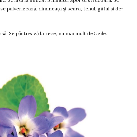
ile. Se lasă la infuzat 5 minute, apoi se strecoară. Se
i se pulverizează, dimineața și seara, tenul, gâtul și de­
nsă. Se păstrează la rece, nu mai mult de 5 zile.