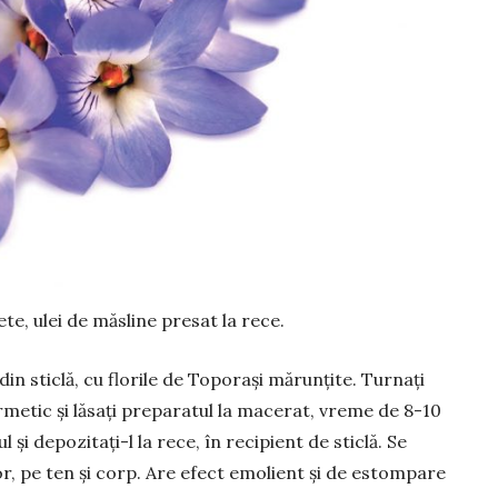
te, ulei de măsline pre­sat la rece.
din sticlă, cu florile de Toporași mărunțite. Turnați
ermetic și lăsați preparatul la ma­cerat, vreme de 8-10
iul și depozitați-l la rece, în reci­pient de sticlă. Se
or, pe ten și corp. Are efect emolient și de estompare