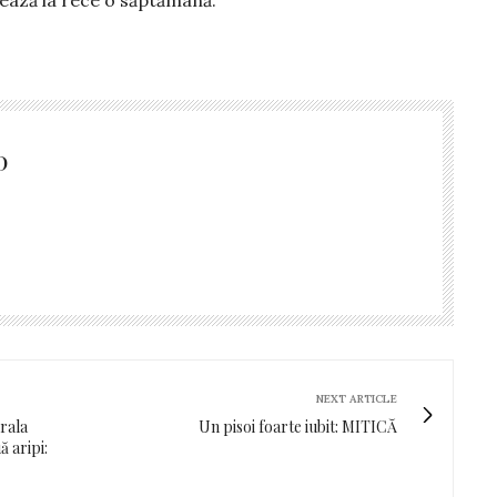
D
NEXT ARTICLE
rala
Un pisoi foarte iubit: MITICĂ
ă aripi: