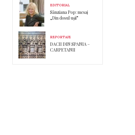
EDITORIAL
Sânziana Pop: mesaj
„Din dosul ușii”
REPORTAJE
DACII DIN SPANIA –
CARPETANII