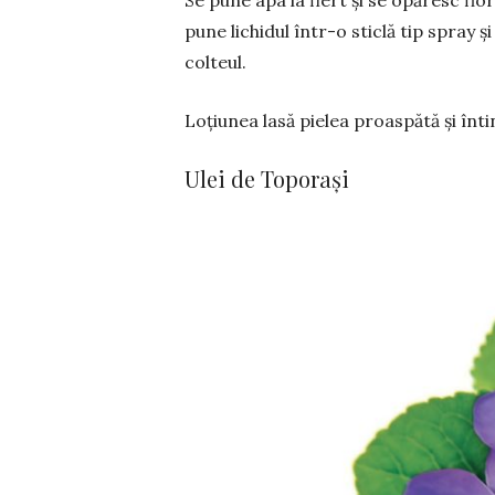
Se pune apa la fiert și se opăresc flor
pune lichidul în­tr-o sticlă tip spray ș
colteul.
Loțiunea lasă pielea proaspătă și înti
Ulei de Toporași