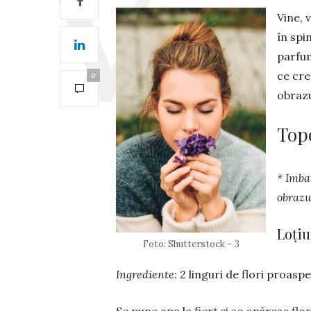
Vine, 
în spi
parfum
ce cre
0
obrazu
Top
* Imba
obrazu
Loțiu
Foto: Shutterstock – 3
Ingrediente:
2 linguri de flori proas­