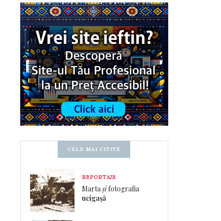
CELE MAI CITITE
REPORTAJE
Marta
și
fotografia
ucigașă