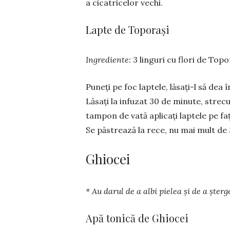
a cicatri­celor vechi.
Lapte de Toporași
Ingrediente:
3 linguri cu flori de Top
Puneți pe foc laptele, lăsați-l să dea î
Lăsați la infuzat 30 de minute, strecu
tam­pon de vată aplicați laptele pe fa
Se păstrează la rece, nu mai mult de 3
Ghiocei
* Au darul de a albi pielea și de a șterg
Apă tonică de Ghiocei