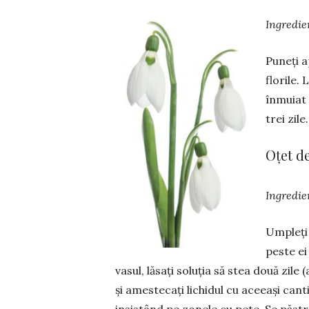
Ingredie
Puneți a
florile.
înmuiat î
trei zile.
Oțet d
Ingredie
Umpleți 
peste ei
vasul, lăsați soluția să stea două zile 
și amestecați li­chi­dul cu aceeași can
insistând pe zonele cu pete. Se păst