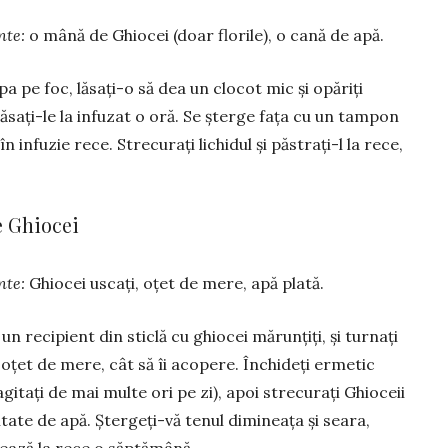
nte:
o mână de Ghiocei (doar florile), o cană de apă.
pa pe foc, lăsați-o să dea un clocot mic și opăriți
 Lăsa­ți-le la infuzat o oră. Se șterge fața cu un tampon
n infuzie rece. Strecurați lichidul și păstrați-l la rece,
e Ghiocei
nte:
Ghiocei uscați, oțet de mere, apă plată.
un recipient din sticlă cu ghiocei mărunțiți, și turnați
 oțet de mere, cât să îi aco­pere. În­chideți ermetic
(agitați de mai multe ori pe zi), apoi strecurați Ghio­ceii
titate de apă. Ștergeți-vă tenul dimi­neața și seara,
rează la rece o săptămână.