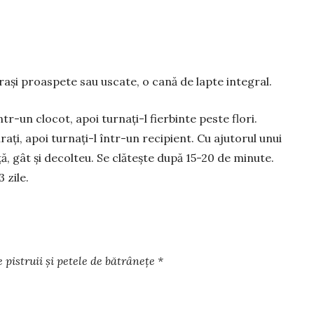
orași proaspete sau uscate, o cană de lapte integral.
ntr-un clocot, apoi turnați-l fier­binte peste flori.
rați, apoi turnați-l într-un recipient. Cu ajutorul unui
ță, gât și decol­teu. Se clătește după 15-20 de minute.
 zile.
e pistruii și petele de bătrânețe *