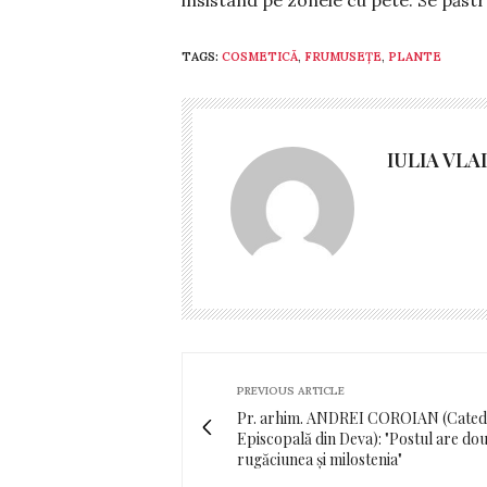
TAGS:
COSMETICĂ
,
FRUMUSEȚE
,
PLANTE
IULIA VLA
PREVIOUS ARTICLE
Pr. arhim. ANDREI COROIAN (Cated
Episcopală din Deva): "Postul are dou
rugăciunea și milostenia"