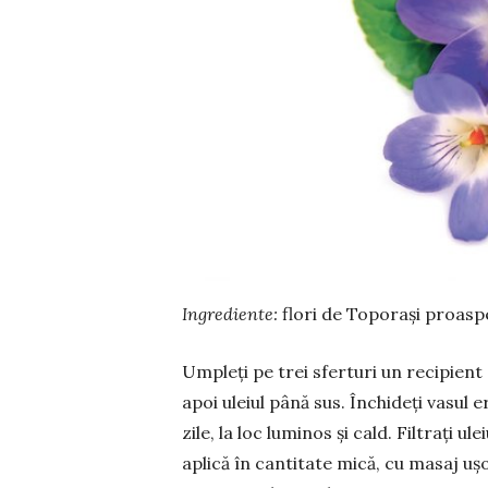
Ingrediente:
flori de Toporași proaspe
Umpleți pe trei sferturi un recipient 
apoi uleiul până sus. Închideți vasul 
zile, la loc luminos și cald. Filtrați ule
aplică în cantitate mică, cu masaj uș