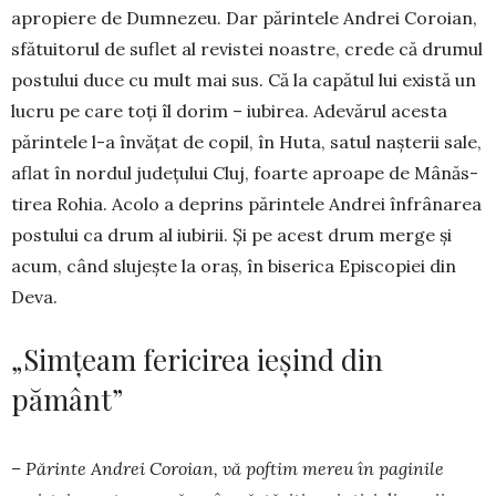
apropiere de Dum­nezeu. Dar părintele An­drei Coroian,
sfătuitorul de su­flet al revistei noastre, cre­de că drumul
postului duce cu mult mai sus. Că la capătul lui există un
lucru pe care toți îl dorim – iubirea. Adevărul acesta
părin­tele l-a învățat de copil, în Huta, satul nașterii sale,
aflat în nor­dul județului Cluj, foarte aproa­pe de Mâ­năs­
tirea Rohia. Acolo a de­prins părintele Andrei în­frâ­na­rea
postului ca drum al iu­bi­rii. Și pe acest drum merge și
acum, când slujește la oraș, în biserica Episcopiei din
Deva.
„Simțeam fericirea ieșind din
pământ”
– Părinte Andrei Coroian, vă poftim mereu în paginile