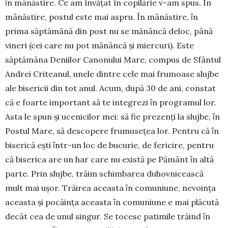
ȋn mânăstire. Ce am învățat în copilărie v-am spus. În
mânăstire, postul este mai aspru. În mânăstire, ȋn
prima săptămână din post nu se mănâncă deloc, până
vineri (cei care nu pot mănâncă şi miercuri). Este
săptămâna Deniilor Canonului Mare, compus de Sfântul
An­drei Criteanul, unele dintre cele mai frumoase slujbe
ale bise­ricii din tot anul. Acum, după 30 de ani, constat
că e foarte important să te integrezi ȋn programul lor.
Asta le spun și ucenicilor mei: să fie prezenţi la slujbe, ȋn
Postul Mare, să descopere frumuseţea lor. Pen­tru că ȋn
biserică eşti ȋntr-un loc de bucurie, de fericire, pentru
că biserica are un har care nu există pe Pământ ȋn altă
parte. Prin slujbe, trăim schimbarea duhovnicească
mult mai uşor. Trăirea aceasta ȋn comuniune, nevoinţa
aceasta şi pocăinţa aceasta ȋn comuniune e mai plăcută
decât cea de unul sin­gur. Se tocesc patimile trăind ȋn