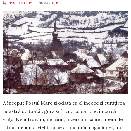
by
CRISTIAN CURTE
, NUMĂRUL
1510
A început Postul Mare și odată cu el în­ce­pe și curățirea
noastră de toată zgura și fricile cu care ne încarcă
viața. Ne înfrâ­năm, ne căim, încercăm să ne rupem de
ritmul ne­bun al vieții, să ne adâncim în rugăciune și în