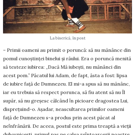
La biserică, în post
– Primii oameni au primit o poruncă: să nu mănânce din
pomul cunoștinței binelui și răului. Era o poruncă menită
să testeze iubirea: „Dacă Mă iubeşti, nu mănânci din
acest pom.” Păcatul lui Adam, de fapt, ăsta a fost: lipsa
de iubire faţă de Dumnezeu. El mi-a spus să nu mănânc,
iar eu trebuia să respect porunca, să fiu atent să nu Îl
supăr, să nu greşesc căl­când ȋn picioare dragostea Lui,
dispreţuind-o. Așadar, neascul­ta­rea primilor oameni
față de Dumnezeu s-a produs prin acest păcat al
neȋnfrânării. De aceea, postul este prima treaptă a vieţii
duhovniceşti, primul pas pe ca­lea reȋntoarcerii noastre