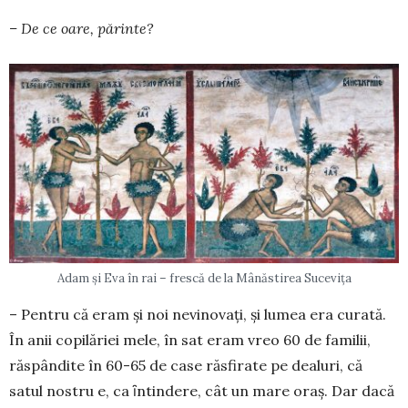
– De ce oare, părinte?
Adam și Eva în rai – frescă de la Mânăstirea Sucevița
– Pentru că eram şi noi nevinovaţi, și lumea era curată.
În anii copilăriei mele, în sat eram vreo 60 de familii,
răspândite în 60-65 de case răsfirate pe dealuri, că
satul nostru e, ca ȋntindere, cât un mare oraş. Dar dacă