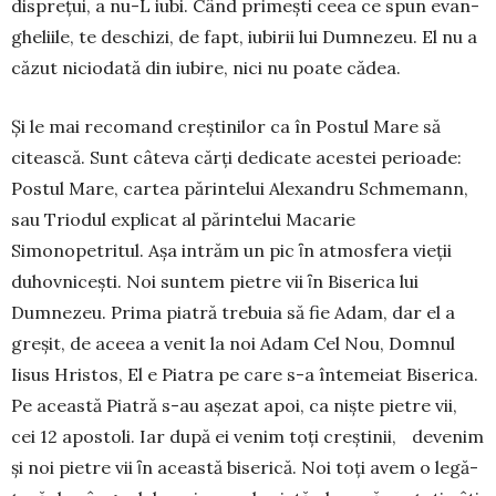
dispreţui, a nu-L iubi. Când primești ceea ce spun evan­
gheliile, te des­chizi, de fapt, iubirii lui Dumnezeu. El nu a
căzut niciodată din iubire, nici nu poate cădea.
Și le mai recomand creştinilor ca în Postul Mare să
citească. Sunt câteva cărți dedicate acestei perioade:
Postul Mare, cartea părintelui Alexandru Schmemann,
sau Triodul explicat al părintelui Macarie
Simonopetritul. Aşa intrăm un pic ȋn atmo­sfera vieții
duhovnicești. Noi suntem pietre vii ȋn Biserica lui
Dumnezeu. Prima piatră trebuia să fie Adam, dar el a
greşit, de aceea a venit la noi Adam Cel Nou, Domnul
Iisus Hristos, El e Piatra pe care s-a întemeiat Biserica.
Pe această Piatră s-au așezat apoi, ca niște pietre vii,
cei 12 apostoli. Iar după ei venim toţi creștinii, devenim
și noi pietre vii ȋn această biserică. Noi toți avem o legă­