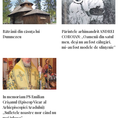
Bătrânii din căsuța lui
Părintele arhimandrit ANDREI
Dumnezeu
COROIAN: „Oamenii din satul
meu, deși nu au fost călugări,
mi-au fost modele de sfințenie”
In memoriam PS Emilian
Crișanul (Episcop Vicar al
Arhiepiscopiei Aradului):
„Sufletele noastre mor când nu
mai iubesc”