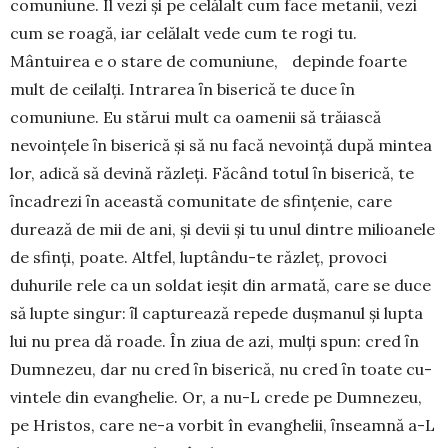
comuniune. Îl vezi și pe celălalt cum face metanii, vezi
cum se roagă, iar celălalt vede cum te rogi tu.
Mântuirea e o stare de comuniune, depinde foarte
mult de ceilalţi. Intrarea ȋn biserică te duce ȋn
comuniune. Eu stărui mult ca oamenii să trăiască
nevoinţele ȋn biserică şi să nu facă nevoinţă după min­tea
lor, adică să de­vină răz­leţi. Făcând totul ȋn biserică, te
ȋncadrezi ȋn această co­mu­nitate de sfinţenie, care
durează de mii de ani, şi de­vii şi tu unul dintre milioa­nele
de sfinţi, poate. Altfel, lup­tându-te răzleţ, provoci
duhurile rele ca un soldat ieşit din armată, care se duce
să lupte singur: ȋl capturează repede duș­manul şi lupta
lui nu prea dă roade. În ziua de azi, mulţi spun: cred ȋn
Dum­nezeu, dar nu cred ȋn biserică, nu cred ȋn toate cu­
vintele din evanghelie. Or, a nu-L crede pe Dumnezeu,
pe Hristos, care ne-a vorbit în evanghelii, ȋnseamnă a-L