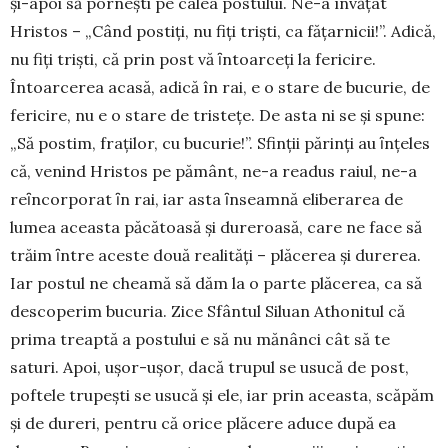
şi-apoi să porneşti pe calea postului. Ne-a învățat
Hristos – „Când postiţi, nu fiţi trişti, ca făţarnicii!”. Adică,
nu fiţi trişti, că prin post vă ȋntoarceţi la fericire.
Întoarcerea acasă, adică în rai, e o stare de bucurie, de
fericire, nu e o stare de tristeţe. De asta ni se şi spune:
„Să postim, fraţilor, cu bucurie!”. Sfinţii părinţi au ȋnţeles
că, venind Hristos pe pământ, ne-a readus raiul, ne-a
reȋncorporat ȋn rai, iar asta ȋnseamnă eliberarea de
lumea aceasta păcătoasă şi dureroasă, care ne face să
trăim ȋntre aceste două realităţi – plăcerea şi durerea.
Iar postul ne cheamă să dăm la o parte plăcerea, ca să
descoperim bucuria. Zice Sfântul Siluan Athonitul că
prima treaptă a postului e să nu mănânci cât să te
saturi. Apoi, uşor-uşor, dacă trupul se usucă de post,
poftele trupeşti se usucă și ele, iar prin aceasta, scăpăm
şi de dureri, pentru că orice plăcere aduce după ea