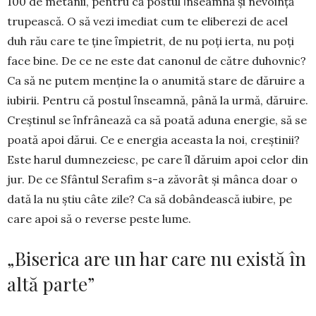
100 de metanii, pentru că postul ȋnseamnă şi nevoinţă
trupească. O să vezi imediat cum te eliberezi de acel
duh rău care te ţine ȋmpietrit, de nu poţi ierta, nu poţi
face bine. De ce ne este dat canonul de către duhovnic?
Ca să ne putem menţine la o anu­mită stare de dăruire a
iubirii. Pentru că postul ȋnseamnă, până la urmă, dăruire.
Creștinul se ȋnfrânează ca să poată aduna energie, să se
poată apoi dărui. Ce e energia aceasta la noi, creștinii?
Este harul dumne­zeiesc, pe care ȋl dăruim apoi ce­lor din
jur. De ce Sfântul Serafim s-a zăvorât şi mânca doar o
dată la nu ştiu câte zile? Ca să dobân­dească iubire, pe
care apoi să o reverse peste lume.
„Biserica are un har care nu există în
altă parte”