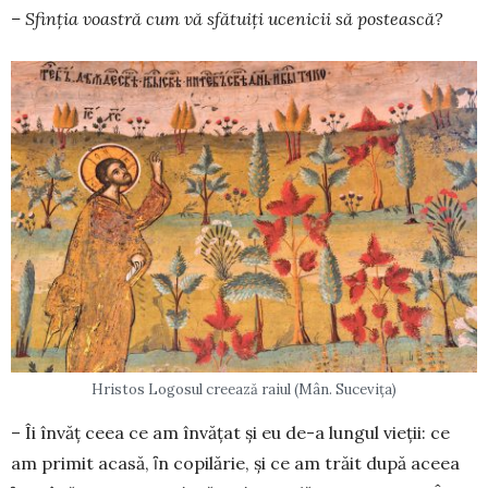
– Sfinția voastră cum vă sfă­tuiţi ucenicii să postească?
Hristos Logosul creează raiul (Mân. Sucevița)
– Îi învăț ceea ce am învățat și eu de-a lungul vieții: ce
am primit acasă, ȋn copilărie, şi ce am trăit după aceea