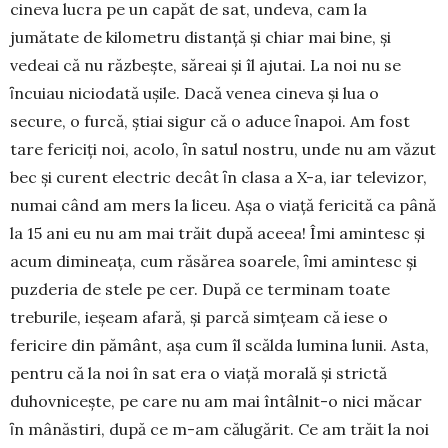
cineva lucra pe un capăt de sat, undeva, cam la
jumătate de kilometru dis­tanță şi chiar mai bine, și
vedeai că nu răzbește, săreai și îl ajutai. La noi nu se
ȋncuiau niciodată uşile. Dacă venea cineva și lua o
secure, o furcă, știai sigur că o aduce ȋnapoi. Am fost
tare fericiți noi, acolo, ȋn satul nostru, unde nu am văzut
bec și curent electric decât ȋn clasa a X-a, iar televizor,
numai când am mers la liceu. Aşa o viaţă fericită ca până
la 15 ani eu nu am mai trăit după aceea! Îmi amintesc și
acum dimineaţa, cum răsărea soarele, ȋmi amintesc și
puzderia de stele pe cer. După ce terminam toate
treburile, ieşeam afară, și parcă sim­ţeam că iese o
fericire din pământ, aşa cum îl scălda lumina lunii. Asta,
pentru că la noi în sat era o viaţă morală şi strictă
duhovniceşte, pe care nu am mai întâlnit-o nici măcar
ȋn mânăstiri, după ce m-am călugărit. Ce am trăit la noi