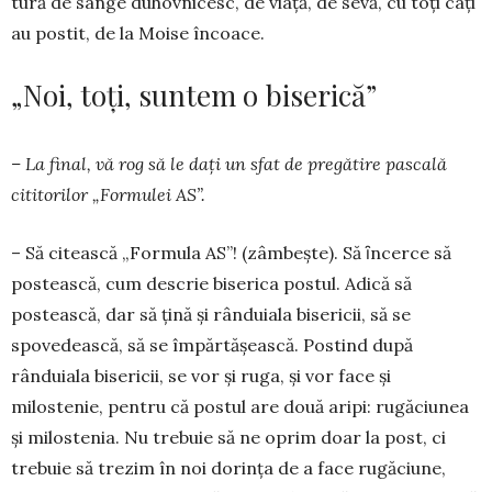
tură de sânge duhovnicesc, de viaţă, de sevă, cu toţi câţi
au postit, de la Moise încoace.
„Noi, toți, suntem o biserică”
– La final, vă rog să le dați un sfat de pre­gătire pascală
cititorilor „Formulei AS”.
– Să citească „Formula AS”! (zâmbește). Să ȋncerce să
postească, cum descrie biserica postul. Adică să
postească, dar să țină și rânduiala bise­ricii, să se
spovedească, să se împărtășească. Pos­tind după
rânduiala bisericii, se vor şi ruga, și vor face și
milostenie, pentru că postul are două aripi: rugăciunea
şi milostenia. Nu trebuie să ne oprim doar la post, ci
trebuie să trezim în noi dorinţa de a face rugăciune,