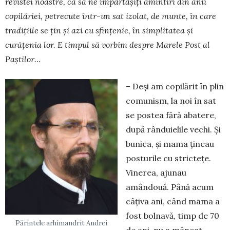
revistei noastre, ca să ne împărtășiți amin­tiri din anii
copilăriei, petrecute într-un sat izolat, de munte, în care
tradițiile se țin și azi cu sfințenie, în simplitatea și
curățenia lor. E timpul să vorbim despre Marele Post al
Paștilor…
– Deşi am copilărit ȋn plin
comunism, la noi în sat
se postea fără abatere,
după rânduielile vechi. Și
bunica, și mama ţineau
posturile cu stricteţe.
Vine­rea, ajunau
amândouă. Până acum
câţiva ani, când mama a
fost bolnavă, timp de 70
Părintele arhimandrit Andrei