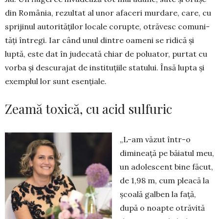
din Ro­mânia, re­zultat al unor afa­ceri mur­dare, care, cu
spri­jinul auto­rităților locale co­rupte, otră­vesc comuni­
tăți în­tregi. Iar când unul dintre oameni se ri­dică și
luptă, este dat în ju­decată chiar de poluator, purtat cu
vorba și descurajat de insti­tu­țiile statului. Însă lupta și
exem­plul lor sunt esențiale.
Zeamă toxică, cu acid sulfuric
„L-am văzut într-o
dimineață pe băiatul meu,
un adolescent bine făcut,
de 1,98 m, cum pleacă la
școală galben la față,
după o noap­te otrăvită