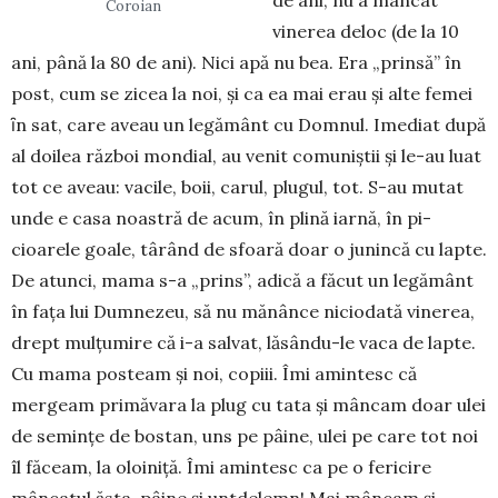
de ani, nu a mân­cat
Coroian
vinerea deloc (de la 10
ani, până la 80 de ani). Nici apă nu bea. Era „prinsă” în
post, cum se zicea la noi, și ca ea mai erau și alte femei
ȋn sat, care aveau un legământ cu Dom­nul. Imediat după
al doilea război mondial, au venit comu­niștii și le-au luat
tot ce aveau: vacile, boii, carul, plugul, tot. S-au mutat
unde e casa noastră de acum, în plină iarnă, în pi­
cioarele goale, târând de sfoară doar o junincă cu lapte.
De atunci, mama s-a „prins”, adică a făcut un legământ
în fața lui Dumnezeu, să nu mănânce ni­ciodată vinerea,
drept mulțu­mire că i-a salvat, lăsându-le vaca de lapte.
Cu mama pos­team și noi, copiii. Îmi amin­tesc că
mergeam primăvara la plug cu tata şi mâncam doar ulei
de seminţe de bostan, uns pe pâine, ulei pe care tot noi
îl făceam, la oloiniţă. Îmi amintesc ca pe o fericire