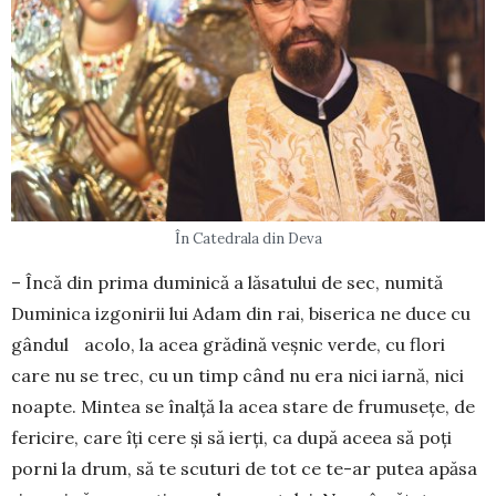
În Catedrala din Deva
– Încă din prima duminică a lăsatului de sec, numită
Duminica izgonirii lui Adam din rai, bise­rica ne duce cu
gândul acolo, la acea grădină veşnic verde, cu flori
care nu se trec, cu un timp când nu era nici iarnă, nici
noapte. Mintea se înalță la acea stare de frumuseţe, de
fericire, care îţi cere și să ierţi, ca după aceea să poţi
porni la drum, să te scu­turi de tot ce te-ar putea apăsa