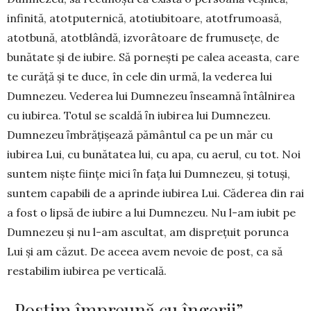
infinită, atotputernică, atotiubitoare, atotfrumoasă,
atotbună, atotblândă, izvorâtoare de frumuseţe, de
bunătate și de iubire. Să porneşti pe calea aceasta, care
te curăță și te duce, în cele din urmă, la vederea lui
Dumnezeu. Vederea lui Dumnezeu ȋnseamnă ȋntâlnirea
cu iubirea. Totul se scaldă ȋn iubirea lui Dumnezeu.
Dumnezeu ȋmbrăţişează pământul ca pe un măr cu
iubirea Lui, cu bunătatea lui, cu apa, cu aerul, cu tot. Noi
suntem nişte fiinţe mici ȋn faţa lui Dum­nezeu, şi totuşi,
suntem capabili de a aprinde iu­birea Lui. Căderea din rai
a fost o lipsă de iubire a lui Dumnezeu. Nu l-am iubit pe
Dumnezeu şi nu l-am ascultat, am dispreţuit porunca
Lui şi am căzut. De aceea avem nevoie de post, ca să
resta­bilim iubirea pe verticală.
„Postim împreună cu îngerii”