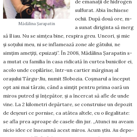
de ema­nații de hidrogen
sulfurat. Abia închi­sese
ochii. Du­pă două ore, m-
Mădălina Șarapatin
a sunat diriginta să merg
să îl iau. Nu se simțea bine, respira greu. Uneori, și mie
și so­țului meu, ni se inflamează zone ale gâtului, ne
simțim amețiți, epui­zați”. În 2008, Mădălina Șara­patin s-
a mu­tat cu familia în casa ridicată în curtea bunicilor ei,
aco­lo unde co­pilărise, într-un cartier mărginaș al
orașului Târgu-Jiu, numit Slobo­zia. Coșmarul a în­ceput
opt ani mai târziu, când a simțit pentru pri­ma oară un
miros putred și înțe­pător, și a încercat să afle de unde
vine. La 2 kilometri depăr­tare, se cons­truise un depozit
de deșeuri ce pornise, ca atâtea altele, cu o ile­galitate:
se afla prea aproa­pe de ca­sele din jur. „Atunci nu aveam
nicio idee ce înseamnă acest miros. Acum știu. Au depo­