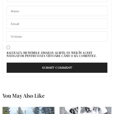
SALVEAZĂ-MI NUMELE, EMAILUL ȘI SITE-UL WEB ÎN ACEST
NAVIGATOR PENTRU DATA VIITOARE CÂND O SĂ COMENTEZ.
You May Also Like