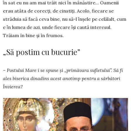
ȋn sat eu nu am mai trăit nici ȋn mânăstire… Oamenii
erau atâta de corecţi, de cinstiţi. Acolo, fiecare se
străduia să facă ceva bine, nu să-l ȋnşele pe celălalt, cum
e ȋn lumea de azi, unde fiecare ȋşi caută interesul.
Trăiam în bine și în frumos.
„Să postim cu bucurie”
– Postului Mare i se spune și „primăvara su­fletului”. Să fi
ales biserica dinadins acest ano­timp pentru a sărbători
Învierea?