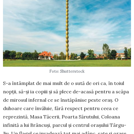
Foto: Shutterstock
S-a întâmplat de mai mult de o sută de ori ca, în toiul
nopții, să-și ia copiii și să ple­ce de-acasă pentru a scăpa
de mirosul in­fernal ce se înstăpânise peste oraș. O
duhoare care învăluie, fără respect pentru ceea ce
reprezintă, Masa Tă­cerii, Poar­ta Săru­tului, Co­loana
infinită a lui Brân­cuși, parcul și centrul orașului Târ­gu-
Jiu. Un fla­gel ce in­vadează tot mai adânc, sate și orașe