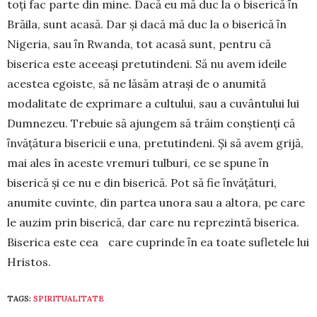
toţi fac parte din mine. Dacă eu mă duc la o biserică ȋn
Brăila, sunt acasă. Dar și dacă mă duc la o biserică ȋn
Nigeria, sau ȋn Rwanda, tot acasă sunt, pentru că
biserica este aceeaşi pretutindeni. Să nu avem ideile
acestea egoiste, să ne lăsăm atraşi de o anumită
modalitate de exprimare a cultului, sau a cu­vân­tului lui
Dumnezeu. Trebuie să ajun­gem să trăim conştienţi că
ȋnvăţătura bisericii e una, pretu­tindeni. Și să avem grijă,
mai ales în aceste vre­muri tulburi, ce se spune ȋn
biserică şi ce nu e din biserică. Pot să fie ȋnvăţături,
anumite cu­vinte, din par­tea unora sau a altora, pe care
le auzim prin biserică, dar care nu reprezintă biserica.
Bise­rica este cea care cuprinde ȋn ea toate su­fletele lui
Hristos.
TAGS:
SPIRITUALITATE