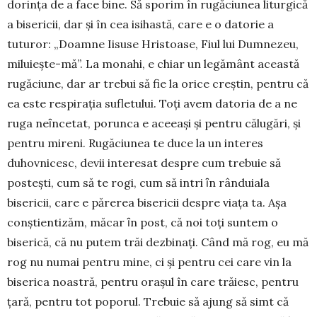
dorinţa de a face bine. Să sporim în rugăciunea liturgică
a bisericii, dar și în cea isihastă, care e o datorie a
tuturor: „Doamne Iisuse Hristoase, Fiul lui Dumnezeu,
miluieşte-mă”. La monahi, e chiar un legământ această
rugăciune, dar ar trebui să fie la orice creştin, pentru că
ea este respiraţia sufletului. Toţi avem datoria de a ne
ruga neȋncetat, porunca e aceeaşi şi pentru călu­gări, şi
pentru mireni. Rugăciunea te duce la un interes
duhovnicesc, devii interesat despre cum trebuie să
posteşti, cum să te rogi, cum să intri ȋn rânduiala
bisericii, care e părerea bisericii despre viața ta. Așa
conştientizăm, măcar ȋn post, că noi toţi suntem o
biserică, că nu putem trăi dezbinaţi. Când mă rog, eu mă
rog nu numai pentru mine, ci și pentru cei care vin la
biserica noastră, pentru oraşul în care trăiesc, pentru
ţară, pentru tot poporul. Trebuie să ajung să simt că