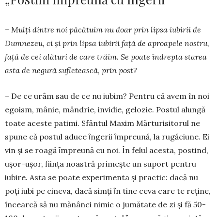
– Mulți dintre noi păcă­tuim nu doar prin lipsa iubirii de
Dumnezeu, ci și prin lipsa iubirii față de aproapele nos­tru,
față de cei alături de care trăim. Se poate îndrepta sta­rea
asta de negură sufletească, prin post?
– De ce urâm sau de ce nu iubim? Pentru că avem în noi
egoism, mânie, mândrie, invi­die, gelozie. Postul alungă
toa­te aceste patimi. Sfântul Ma­xim Mărturisitorul ne
spune că postul aduce ȋngerii ȋmpreună, la rugăciune. Ei
vin şi se roagă ȋmpreună cu noi. În felul acesta, postind,
uşor-uşor, fiinţa noastră primește un suport pentru
iubire. Asta se poate experimenta şi practic: dacă nu
poţi iubi pe cineva, dacă simţi ȋn tine ceva care te reține,
încearcă să nu mănânci nimic o jumătate de zi şi fă 50-