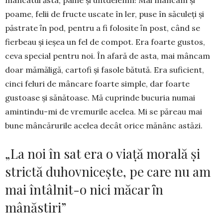
mâncatul ăsta, pâine și untdelemn! Mai mâncam și
poame, fe­lii de fructe uscate în ler, puse în să­culeţi şi
păstrate ȋn pod, pentru a fi folosite ȋn post, când se
fierbeau şi ie­şea un fel de compot. Era foarte gustos,
ceva special pentru noi. În afară de asta, mai mâncam
doar mămăligă, cartofi şi fasole bătută. Era suficient,
cinci feluri de mâncare foarte simple, dar foarte
gustoase şi sănătoase. Mă cuprin­de bucuria numai
amintindu-mi de vremurile ace­lea. Mi se păreau mai
bune mâncăru­rile acelea decât orice mănânc astăzi.
„La noi în sat era o viaţă morală şi
strictă duhovniceşte, pe care nu am
mai întâlnit-o nici măcar ȋn
mânăstiri”