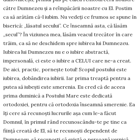
către Dumnezeu şi a reȋmpăcării noas­tre cu El. Postim
ca să arătăm că-l iubim. Nu vedeţi ce frumos se spune în
biserică: „lăsatul secului”. Ce ȋnseamnă asta, că lăsăm
„secul”? În viziunea mea, lăsăm veacul trecător în care
trăim, ca să ne deschidem spre iubirea lui Dumnezeu.
Iubirea lui Dumnezeu nu e o iubire ab­stractă,
impersonală, ci este o iubire a CELUI care ne-a creat.
De aici, practic, porneşte totul! Scopul postului este
iubirea, dobândirea iubirii. Iar prima treaptă pentru a
putea să iubești este smerenia. Eu cred că de aceea
prima duminică a Postului Mare este dedicată
ortodoxiei, pentru că ortodoxia ȋn­seam­nă smerenie. Ea
îți cere să recunoşti lucrurile aşa cum le-a făcut
Domnul, în primul rând recu­noscându-te pe tine ca
fiinţă creată de El, să te recunoşti dependent de
Dumnezeu, să recunoşti că există o persoană veşnică,