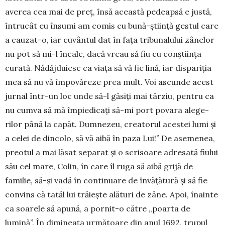
averea cea mai de preț, însă aceas­tă pedeapsă e justă,
întrucât eu însumi am comis cu bună-știință gestul care
a cauzat-o, iar cuvântul dat în fața tri­bunalului zânelor
nu pot să mi-l încalc, dacă vreau să fiu cu conștiința
curată. Nădăjduiesc ca viața să vă fie lină, iar dispariția
mea să nu vă împovăreze prea mult. Voi ascunde acest
jurnal în­tr-un loc unde să-l găsiți mai târziu, pentru ca
nu cum­va să mă împiedicați să-mi port povara alege­
rilor până la capăt. Dumnezeu, creatorul acestei lumi și
a celei de dincolo, să vă aibă în paza Lui!” De asemenea,
preotul a mai lăsat separat și o scri­soare adresată fiului
său cel mare, Colin, în care îl ruga să aibă grijă de
familie, să-și vadă în continuare de învățătură și să fie
convins că tatăl lui trăiește alături de zâne. Apoi, înainte
ca soarele să apună, a pornit-o către „poarta de
lumină”. În dimineața ur­mă­toare din anul 1692, trupul