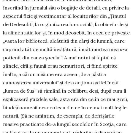
înscriind în jurnalul său o bogăție de detalii, cu privire la
aspectul fizic și vestimentar al locuitorilor din „Ținutul
de Dedesubt”, la organizarea lor so­cială, la obiceiurile și
la alimentația lor și, în mod deosebit, în ceea ce privește
„vas­ta lor bibliotecă, alcătuită din cărți de lumină, care
cuprind atât de multă învă­țătură, încât mintea mea s-a
poticnit din cau­za șocului”. A mai notat și faptul că
zânele, elfii și faunii erau nemuritori, ei fiind spirite
înalte, a căror misiune era aceea „de a păstra
cunoașterea uni­­versului” și de a acționa astfel încât
„lumea de Sus” să rămână în echilibru, deși, după cum îi
ex­plicaseră gazdele sale, asta era din ce în ce mai greu,
fiindcă oamenii neso­coteau din ce în ce mai mult le­gile
naturii. (Să ne amintim, de exemplu, de defri­șările
masive practicate de-a lungul secolelor în Sco­ția, care
au făcut ca, la un moment dat, pădurile să dispară cu