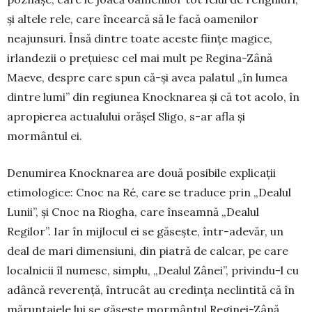
și altele rele, care încearcă să le facă oa­me­nilor
neajunsuri. Însă dintre toate aceste ființe magice,
irlandezii o prețuiesc cel mai mult pe Regina-Zână
Maeve, despre care spun că-și avea palatul „în lumea
dintre lumi” din regiu­nea Knock­na­rea și că tot acolo, în
apropierea actua­lului orășel Sligo, s-ar afla și
mormântul ei.
Denumirea Knocknarea are două posibile expli­cații
etimologice: Cnoc na Ré, care se traduce prin „Dealul
Lunii”, și Cnoc na Riogha, care înseam­nă „Dealul
Regilor”. Iar în mijlocul ei se găsește, într-adevăr, un
deal de mari dimensiuni, din piatră de calcar, pe care
localnicii îl numesc, simplu, „Dealul Zânei”, privindu-l cu
adâncă reverență, întrucât au credința neclintită că în
măruntaiele lui se găsește mormântul Reginei-Zână