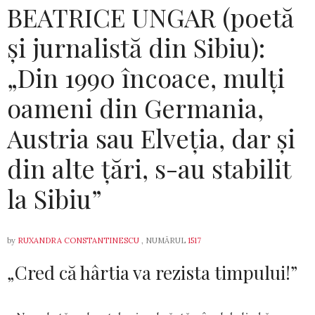
BEATRICE UNGAR (poetă
și jurnalistă din Sibiu):
„Din 1990 încoace, mulți
oameni din Germania,
Austria sau Elveția, dar și
din alte țări, s-au stabilit
la Sibiu”
by
RUXANDRA CONSTANTINESCU
, NUMĂRUL
1517
„Cred că hârtia va rezista timpului!”