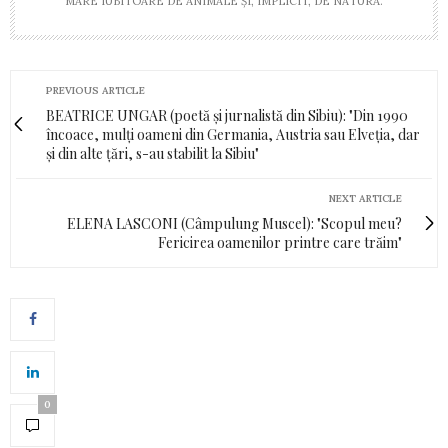
MARE IUBITOARE DE ANIMALE ŞI, IMPLICIT, DE NATURĂ.
PREVIOUS ARTICLE
BEATRICE UNGAR (poetă și jurnalistă din Sibiu): "Din 1990
încoace, mulți oameni din Germania, Austria sau Elveția, dar
și din alte țări, s-au stabilit la Sibiu"
NEXT ARTICLE
ELENA LASCONI (Câmpulung Muscel): "Scopul meu?
Fericirea oamenilor printre care trăim"
0