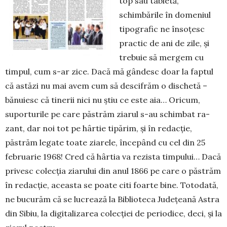
top sau tabletă,
schimbările în do­meniul
tipografic ne însoțesc
practic de ani de zile, și
trebuie să mergem cu
tim­pul, cum s-ar zice. Dacă mă gândesc doar la faptul
că astăzi nu mai avem cum să descifrăm o dischetă –
bănuiesc că tinerii nici nu știu ce este aia… Ori­cum,
suporturile pe care păstrăm ziarul s-au schimbat ra­
zant, dar noi tot pe hârtie tipărim, și în redacție,
păstrăm legate toate ziarele, începând cu cel din 25
februarie 1968! Cred că hârtia va rezista timpului… Dacă
privesc colecția ziarului din anul 1866 pe care o păstrăm
în redacție, aceasta se poate citi foarte bine. Totodată,
ne bucurăm că se lu­crează la Biblioteca Județeană Astra
din Sibiu, la digitalizarea colecției de periodice, deci, și la