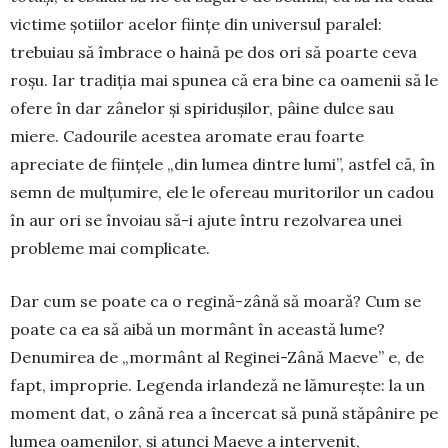
victime șotiilor acelor ființe din univer­sul paralel:
trebuiau să îmbrace o haină pe dos ori să poarte ceva
roșu. Iar tradiția mai spunea că era bine ca oamenii să le
ofere în dar zânelor și spiridușilor, pâine dulce sau
miere. Cadourile acestea aromate erau foarte
apreciate de ființele „din lumea dintre lumi”, astfel că, în
semn de mulțumire, ele le ofereau muritorilor un cadou
în aur ori se învoiau să-i ajute întru rezolvarea unei
probleme mai complicate.
Dar cum se poate ca o regină-zână să moară? Cum se
poate ca ea să aibă un mormânt în această lume?
Denumirea de „mormânt al Reginei-Zână Maeve” e, de
fapt, improprie. Legenda irlandeză ne lă­murește: la un
moment dat, o zână rea a încercat să pună stăpânire pe
lumea oamenilor, și atunci Maeve a intervenit,