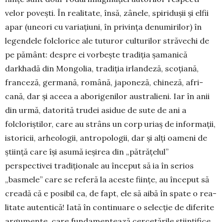
velor povești. În realitate, însă, zâ­nele, spiridușii și elfii
apar (uneori cu varia­țiuni, în privința denu­mi­rilor) în
legendele folclorice ale tuturor culturilor străvechi de
pe pământ: despre ei vorbește tradiția șama­nică
darkhadă din Mongolia, tradiția irlan­deză, scoțiană,
franceză, germană, română, japoneză, chi­neză, afri­
cană, dar și aceea a aborigenilor australieni. Iar în anii
din urmă, datorită trudei asidue de sute de ani a
folcloriștilor, care au strâns un corp uriaș de infor­mații,
istoricii, arheologii, antropologii, dar și alți oameni de
știință care își asumă ieșirea din „pătră­țelul”
perspectivei tradițio­nale au început să ia în serios
„basmele” care se referă la aceste ființe, au început să
creadă că e posibil ca, de fapt, ele să aibă în spate o rea­
litate autentică! Iată în continuare o se­lecție de diferite
argumente, care funda­mentează cercetările științifice