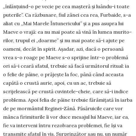
„înlănțuind-o pe vecie pe cea mașteră și luându-i toate
puterile”. Ca răzbunare, fiul zânei cea rea, Fur­baide, s-a
aliat cu „Mai Marele Întune­ricului” și a pus asupra lui
Maeve o vrajă: ea nu mai poate să vină în lumea murito­
rilor, trupul ei „doarme” și nu mai poate să-i ajute pe
oameni, decât în spi­rit. Așadar, azi, dacă o persoană
vrea s-o roage pe Maeve s-o sprijine într-o problemă
ori să-i ceară sfatul, trebuie să facă următorul ritual: ia
o felie de pâine, o pră­jește la foc, până când aceasta
capătă o crustă aurie, apoi, cu un ac, trebuie să
scrijelească pe crustă cuvintele-cheie, care să-i indice
pro­blema. Apoi felia de pâi­ne tre­buie fărâmițată în iarba
de pe mormântul Re­ginei-Zână. Păsărui­cile care vor
mân­ca firimi­turile îi vor duce mesa­jul lui Maeve, iar ea,
fie va in­­terveni întru rezol­varea problemei, fie își va
transmite sfatul în vis. Surprinzător sau nu, un număr