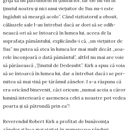
grijă să nu pătrundem în ținutul lor, iar ele nu vin în
ținutul nostru și nici unui vie­țuitor de Sus nu-i este
îngăduit să meargă aco­lo”. Când vizi­ta­­torul a obosit,
călău­zele sale l-au întrebat dacă ar dori să se odih­
nească ori să se întoarcă în lumea lui, aceea de la
suprafața pă­mân­tului, explicându-i că, „un viețui­tor de
Sus” nu putea să stea în lumea lor mai mult decât „soa­
rele înconjoa­ră o dată pă­mân­tul”, alt­fel nu mai are voie
să pără­seas­că „Ținu­tul de Dede­subt”. Kirk a spus că voia
să se întoarcă în lu­mea lui, dar a întrebat dacă i se per­
mitea să mai vină pe tărâmul zânelor. I s-a răs­puns că
era oricând bine­venit, căci oricum „numai aceia a căror
lumină in­terioară e asemenea celei a noastre pot vedea
poarta și să pătrundă prin ea”!
Reverendul Robert Kirk a profitat de bunăvoința
zânelor și le-a mai vizitat în numeroase rânduri,