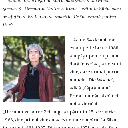
– Numele tău e legat de ziarul săptămânal de limbă
germană „Hermannstädter Zeitung”, editat la Sibiu, care
se află în al 55-lea an de apariție. Ce înseamnă pentru
tine?
– Acum 34 de ani, mai
exact pe 1 Martie 1988,
am pășit pentru prima
dată în redacția acestui
ziar, care atunci purta
numele „Die Woche”,
adică „Săptămâna”.
Primul număr al ediției
noi a ziarului
„Hermannstädter Zeitung” a apărut în 25 februarie
1968, dar primul ziar cu acest nume a apărut la Sibiu
între anii 1861-1907. Din octombrie 1971, zia­rul a fost