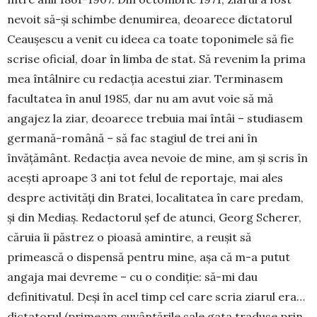
nevoit să-și schimbe denumirea, de­oarece dictatorul
Ceaușescu a venit cu ideea ca toate toponimele să fie
scrise oficial, doar în limba de stat. Să revenim la prima
mea întâlnire cu re­dacția acestui ziar. Terminasem
facultatea în anul 1985, dar nu am avut voie să mă
angajez la ziar, de­oarece trebuia mai întâi – studiasem
germană-ro­mână – să fac stagiul de trei ani în
învățământ. Redacția avea nevoie de mine, am și scris în
acești aproape 3 ani tot felul de reportaje, mai ales
despre activități din Bratei, localitatea în care predam,
și din Mediaș. Redactorul șef de atunci, Georg Scherer,
căruia îi păstrez o pioasă amintire, a reușit să
primească o dispensă pentru mine, așa că m-a putut
angaja mai devreme – cu o condiție: să-mi dau
definitivatul. Deși în acel timp cel care scria ziarul era…
dictatorul (primeam cuvântările sale gata traduse prin