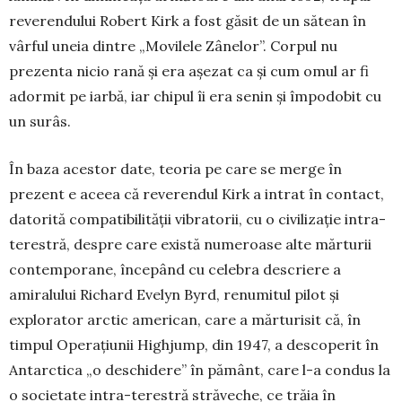
reveren­dului Robert Kirk a fost găsit de un sătean în
vârful uneia dintre „Movilele Zânelor”. Corpul nu
prezenta nicio rană și era așezat ca și cum omul ar fi
adormit pe iarbă, iar chipul îi era senin și împodobit cu
un surâs.
În baza acestor date, teoria pe care se merge în
prezent e aceea că reverendul Kirk a intrat în contact,
datorită compatibilității vibratorii, cu o civilizație intra-
terestră, despre care există numeroase alte măr­turii
contemporane, începând cu celebra descriere a
amiralului Ri­chard Evelyn Byrd, renumitul pilot și
explorator arctic american, care a mărturisit că, în
timpul Opera­țiunii Highjump, din 1947, a des­co­perit în
Antarctica „o deschi­dere” în pă­mânt, care l-a condus la
o societate intra-terestră stră­ve­che, ce trăia în