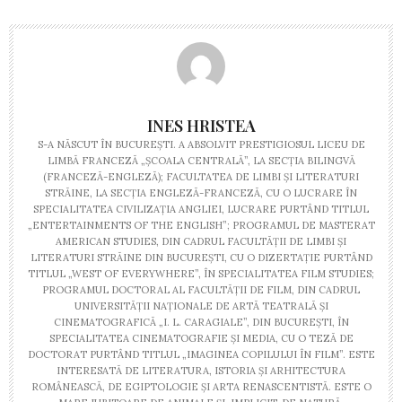
INES HRISTEA
S-A NĂSCUT ÎN BUCUREŞTI. A ABSOLVIT PRESTIGIOSUL LICEU DE
LIMBĂ FRANCEZĂ „ŞCOALA CENTRALĂ”, LA SECŢIA BILINGVĂ
(FRANCEZĂ-ENGLEZĂ); FACULTATEA DE LIMBI ŞI LITERATURI
STRĂINE, LA SECŢIA ENGLEZĂ-FRANCEZĂ, CU O LUCRARE ÎN
SPECIALITATEA CIVILIZAŢIA ANGLIEI, LUCRARE PURTÂND TITLUL
„ENTERTAINMENTS OF THE ENGLISH”; PROGRAMUL DE MASTERAT
AMERICAN STUDIES, DIN CADRUL FACULTĂŢII DE LIMBI ŞI
LITERATURI STRĂINE DIN BUCUREŞTI, CU O DIZERTAŢIE PURTÂND
TITLUL „WEST OF EVERYWHERE”, ÎN SPECIALITATEA FILM STUDIES;
PROGRAMUL DOCTORAL AL FACULTĂŢII DE FILM, DIN CADRUL
UNIVERSITĂŢII NAŢIONALE DE ARTĂ TEATRALĂ ŞI
CINEMATOGRAFICĂ „I. L. CARAGIALE”, DIN BUCUREŞTI, ÎN
SPECIALITATEA CINEMATOGRAFIE ŞI MEDIA, CU O TEZĂ DE
DOCTORAT PURTÂND TITLUL „IMAGINEA COPILULUI ÎN FILM”. ESTE
INTERESATĂ DE LITERATURA, ISTORIA ŞI ARHITECTURA
ROMÂNEASCĂ, DE EGIPTOLOGIE ŞI ARTA RENASCENTISTĂ. ESTE O