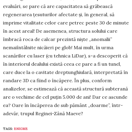
evaluări, se pare că are capacitatea să grăbească
regenerarea țesuturilor afectate și, în general, să
imprime vitalitate celor care petrec peste 30 de minute
în acest areal! De aseme­nea, structura solului care
îmbracă roca de calcar prezintă niște „anomalii”
nemaiîntâlnite nicăieri pe glob! Mai mult, în urma
scanărilor cu laser (cu teh­nica LiDar), s-a descoperit că
în interiorul dealului există ceea ce pare a fi un tunel,
care duce la o cavitate dreptun­ghiulară, interpretată în
randare 3D ca fiind o încă­pere. În plus, conform
analizelor, se estimează că această structură subterană
are o ve­chime de cel puțin 5.000 de ani! Dar ce ascunde
ea? Oare în în­căperea de sub pământ „doarme”, în­tr-
adevăr, trupul Re­ginei-Zână Maeve?
TAGS:
ENIGME