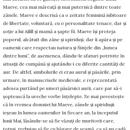
Maeve, cea mai măreață și mai puternică dintre toate
zânele. Maeve e descrisă ca o zeitate feminină iubitoare
de libertate, voluntară, cu o personalitate tenace, dar și
soție a lui Ailill și mamă a șapte fii. Maeve își proteja
poporul, alcătuit din zâne și spiriduși, dar îi apăra și pe
oamenii care respectau natura și ființele din „lumea
dintre lumi”, de asemenea, dându-le sfaturi potrivite în
situații de cumpănă și ajutându-i cu diferite cantități de
aur. De altfel, simbolurile ei erau aurul și păsările, prin
ur­mare, în manuscrisele medievale, e reprezentată
adesea purtând pe umeri păsăruici aurii, care par să-i
șoptească la ureche vorbe înțelep­te. Se mai poves­tește
că în vremea domniei lui Maeve, zânele și spiridușii
ieșeau în lumea oame­nilor în fiecare an, la în­ceputul
lunii Mai, lăsându-se să fie văzuți de mu­ritorii care,
totuși, trebuiau să fie cu băgare de seamă, ca să nu cadă