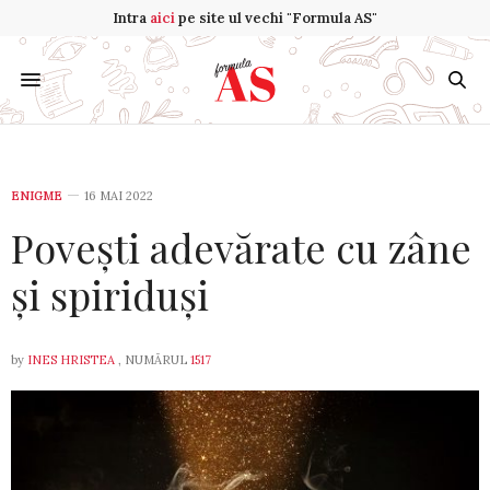
Intra
aici
pe site ul vechi "Formula AS"
ENIGME
16 MAI 2022
Povești adevărate cu zâne
și spiriduși
by
INES HRISTEA
, NUMĂRUL
1517