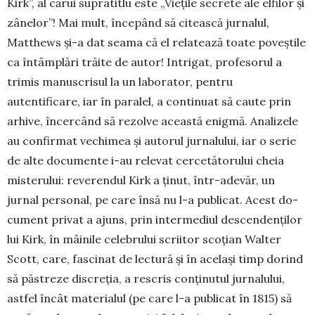
Kirk”, al cărui supratitlu este „Viețile secrete ale el­filor și
zânelor”! Mai mult, începând să citească jur­nalul,
Matthews și-a dat seama că el relatează toate poveștile
ca întâmplări trăite de autor! Intrigat, profesorul a
trimis manuscrisul la un laborator, pen­tru
autentificare, iar în paralel, a continuat să caute prin
arhive, încercând să rezolve această enigmă. Ana­lizele
au confirmat vechimea și autorul jurna­lului, iar o serie
de alte documente i-au relevat cer­cetătorului che­ia
mis­te­ru­lui: reve­rendul Kirk a ținut, într-adevăr, un
jurnal per­so­nal, pe care însă nu l-a pu­blicat. Acest do­
cument pri­vat a ajuns, prin in­ter­me­diul des­cen­den­ților
lui Kirk, în mâi­nile celebrului scriitor scoțian Walter
Scott, care, fascinat de lectură și în același timp dorind
să păs­treze discreția, a rescris conținutul jurnalului,
astfel încât materialul (pe care l-a publicat în 1815) să