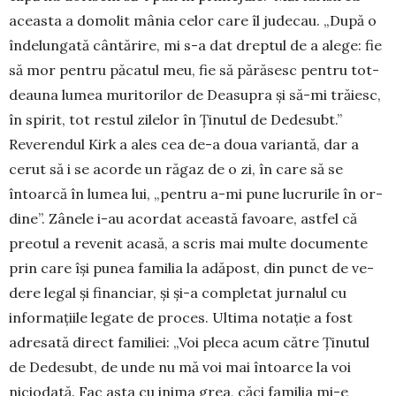
aceasta a do­molit mânia celor care îl judecau. „După o
în­de­lungată cântărire, mi s-a dat dreptul de a alege: fie
să mor pentru pă­ca­tul meu, fie să pă­­răsesc pentru tot­­
deauna lumea mu­­ritorilor de Dea­­su­pra și să-mi tră­iesc,
în spirit, tot restul zilelor în Ținutul de De­de­subt.”
Reverendul Kirk a ales cea de-a doua variantă, dar a
cerut să i se acorde un răgaz de o zi, în care să se
întoarcă în lumea lui, „pentru a-mi pune lucrurile în or­
di­ne”. Zânele i-au acor­dat aceas­tă fa­voare, astfel că
pre­otul a revenit acasă, a scris mai multe docu­men­­te
prin care își punea familia la adăpost, din punct de ve­
dere legal și finan­ciar, și și-a com­pletat jurnalul cu
informațiile legate de proces. Ultima no­tație a fost
adre­sată direct fa­miliei: „Voi pleca acum către Ținutul
de Dedesubt, de unde nu mă voi mai în­toarce la voi
niciodată. Fac asta cu inima grea, căci familia mi-e