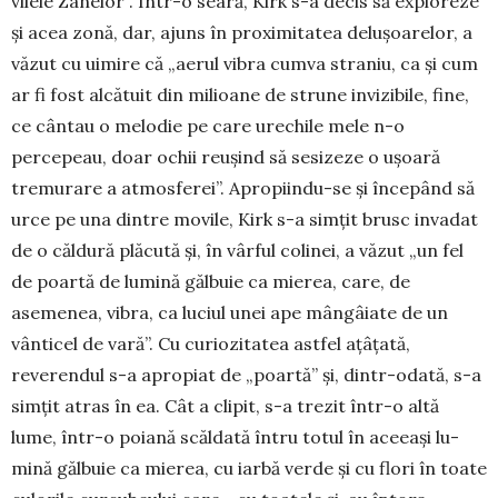
vilele Zâne­lor”. Într-o seară, Kirk s-a decis să exploreze
și acea zonă, dar, ajuns în proximitatea delu­șoarelor, a
văzut cu uimire că „aerul vibra cumva straniu, ca și cum
ar fi fost alcătuit din milioane de strune invizibile, fine,
ce cântau o melodie pe care urechile mele n-o
percepeau, doar ochii reușind să sesizeze o ușoară
tremurare a atmos­ferei”. Apropiindu-se și înce­pând să
urce pe una dintre mo­vile, Kirk s-a simțit brusc in­vadat
de o căldură plăcută și, în vârful colinei, a văzut „un fel
de poar­tă de lumină gălbuie ca mie­rea, care, de
asemenea, vibra, ca luciul unei ape mângâiate de un
vân­ticel de vară”. Cu curio­zitatea astfel ațâțată,
reverendul s-a apro­piat de „poartă” și, dintr-odată, s-a
simțit atras în ea. Cât a clipit, s-a trezit într-o altă
lume, într-o poiană scăl­dată întru totul în aceeași lu­
mină găl­buie ca mierea, cu iarbă verde și cu flori în toate