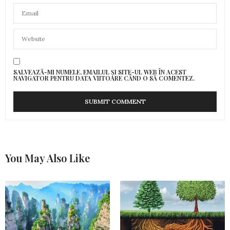
SALVEAZĂ-MI NUMELE, EMAILUL ȘI SITE-UL WEB ÎN ACEST
NAVIGATOR PENTRU DATA VIITOARE CÂND O SĂ COMENTEZ.
You May Also Like