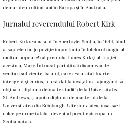
demarate în ultimii ani în Europa și în Australia.
Jurnalul reverendului Robert Kirk
Robert Kirk s-a născut în Aberfoyle, Scoția, în 1644, fiind
al șaptelea fiu (o po­ziție importantă în folclorul magic al
multor popoare!) al preotului James Kirk și al soției
aces­tuia, Mary. Întrucât părinții săi dispu­neau de
venituri suficiente, bă­iatul, care s-a arătat foarte
inteligent și curios, a fost dat la învățătură, ajungând să
obțină o „diplomă de înalte studii” de la Uni­ver­sitatea
St. An­drews, și apoi o diplo­mă de masterat de la
Universitatea din Edinburgh. Ulterior a ales, însă, să-i
calce pe ur­me tatălui, devenind preot epis­copal în
Scoția natală.