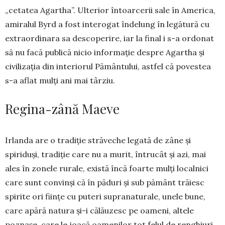
„cetatea Agartha”. Ul­te­rior în­toar­cerii sale în Ame­rica,
amiralul Byrd a fost inte­ro­gat în­delung în legă­tură cu
ex­traor­di­nara sa desco­pe­rire, iar la final i s-a ordonat
să nu facă pu­blică nicio in­formație des­­pre Agartha și
civili­zația din inte­rio­rul Pămân­tului, astfel că po­ves­tea
s-a aflat mulți ani mai târziu.
Regina-zână Maeve
Irlanda are o tradiție străveche legată de zâne și
spiriduși, tradiție care nu a murit, întrucât și azi, mai
ales în zonele rurale, există încă foarte mulți localnici
care sunt convinși că în păduri și sub pă­mânt trăiesc
spirite ori ființe cu puteri su­prana­turale, unele bune,
care apă­ră natura și-i călăuzesc pe oa­meni, al­tele
poznașe, care le joacă oame­nilor tot felul de renghiuri,