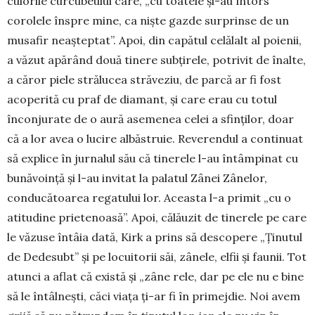
cu­lorile curcube­ului care, „cu toa­tele și-au întors
corolele în­spre mine, ca niște gaz­de sur­prinse de un
musafir ne­așteptat”. Apoi, din capătul celălalt al poienii,
a văzut apărând două ti­nere subțirele, potrivit de înalte,
a căror piele stră­lucea străveziu, de parcă ar fi fost
acoperită cu praf de diamant, și care erau cu totul
înconjurate de o aură asemenea celei a sfinților, doar
că a lor avea o lucire albăstruie. Reverendul a continuat
să explice în jur­nalul său că tinerele l-au întâmpinat cu
bună­voință și l-au invitat la palatul Zânei Zânelor,
condu­cătoarea regatului lor. Aceasta l-a pri­mit „cu o
atitudine prie­te­noa­să”. Apoi, călăuzit de tine­rele pe care
le văzuse întâia dată, Kirk a prins să descopere „Ți­nutul
de Dede­subt” și pe lo­cuitorii săi, zânele, elfii și fa­u­nii. Tot
atunci a aflat că există și „zâne rele, dar pe ele nu e bine
să le întâl­nești, căci viața ți-ar fi în primejdie. Noi avem