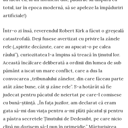
totul, iar în epoca modernă, să se apeleze la îm­păduriri
artificiale!)
Într-o zi însă, reverendul Robert Kirk a făcut o greșeală
catastrofală. Deși fusese avertizat cu privire la zânele
rele („spirite decăzute, care au apucat-o pe calea
răului”), curiozitatea l-a împins să treacă în ținutul lor.
Această încălcare deliberată a ordinii din lumea de sub
pământ a iscat un mare conflict, care a dus la
convocarea „tribunalului zânelor, din care făceau parte
atât zâne bune, cât și zâne rele”. S-a hotărât să fie
judecat pentru păcatul de neiertat pe care-l comisese
cu bună-știință. „În fața juzilor, am declarat că eram
gata să-mi dau viața pentru a-mi plăti păcatul și pentru
a păstra secretele Ținu­tului de Dedesubt, pe care nicio
clipă nu dorisem să-l pun în primejdie.” Mărturisirea