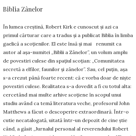
Biblia Zânelor
În lumea creștină, Robert Kirk e cunoscut și azi ca
primul cărturar care a tradus și a publicat Biblia în limba
gaelică a scoțienilor. El este însă și mai renumit ca
autor al așa-numitei „Biblii a Zânelor”, un volum amplu
de povestiri culese din spațiul scoțian: „Comunitatea
secretă a elfilor, faunilor și zânelor”. Sau, cel puțin, așa
s-a crezut până foarte recent: că e vorba doar de niște
povestiri culese. Rea­litatea s-a dovedit a fi cu totul alta:
cercetând mai multe arhive scoțiene în scopul unui
studiu având ca temă literatura veche, profesorul John
Matthews a făcut o descoperire extraordinară. Într-o
cutie neca­talogată, uitată într-un depozit de cine știe
când, a găsit „Jurnalul personal al reverendului Robert