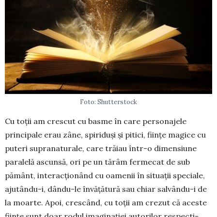
Foto: Shutterstock
Cu toții am crescut cu basme în care per­sonajele
principale erau zâne, spiriduși și pitici, ființe magice cu
puteri suprana­turale, care trăiau într-o dimensiune
paralelă ascunsă, ori pe un tărâm fermecat de sub
pământ, interac­țio­nând cu oamenii în situații speciale,
ajutându-i, dân­du-le învățătură sau chiar salvându-i de
la moarte. Apoi, crescând, cu toții am crezut că aceste
ființe sunt doar rodul imaginației autorilor respec­ti­