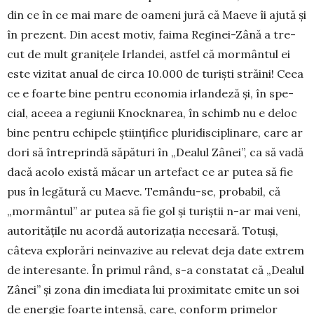
din ce în ce mai mare de oameni jură că Maeve îi ajută și
în prezent. Din acest mo­tiv, fai­ma Re­gi­nei-Zâ­nă a tre­
cut de mult gra­nițele Ir­lan­dei, astfel că mor­mântul ei
este vizitat anual de circa 10.000 de turiști stră­ini! Ceea
ce e foarte bine pentru eco­nomia ir­landeză și, în spe­
cial, aceea a regiunii Knock­narea, în schimb nu e deloc
bine pentru echipele științifice pluridisciplinare, care ar
dori să întreprindă săpături în „Dealul Zânei”, ca să vadă
da­că acolo există măcar un artefact ce ar putea să fie
pus în legătură cu Maeve. Temându-se, probabil, că
„mor­mântul” ar putea să fie gol și turiștii n-ar mai veni,
autoritățile nu acordă autorizația necesară. Totuși,
câteva explorări neinvazive au relevat deja date extrem
de interesante. În primul rând, s-a constatat că „Dealul
Zânei” și zona din imediata lui proxi­mitate emite un soi
de energie foarte intensă, care, conform primelor