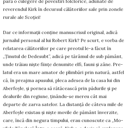
pară o culegere de povestiri folclorice, adunate de
reverendul Kirk în decursul călătoriilor sale prin zonele
rurale ale Sco­ției!
Dar ce informații conține manuscrisul original, adică
jurnalul personal al lui Robert Kirk? Pe scurt, e vorba de
relatarea călătoriilor pe care preotul le-a făcut în
„Ținutul de Dedesubt”, adică pe tărâmul de sub pământ,
unde trăiau niște ființe denumite elfi, fauni și zâne. Pre­
latul era un mare amator de plim­bări prin natură, astfel
că, în preajma apusu­lui, pleca adesea de la casa lui din
Aber­foyle, și pornea să rătăcească prin pădu­rile și pe
dealurile din regiune, ținându-se mereu cât mai
departe de zarva satelor. La distanță de câteva mile de
Aberfoyle exis­tau și niște movile de pământ înverzite,
care, încă din negura timpului, erau cunoscute ca „Mo­