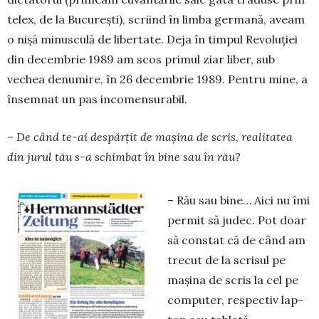
telex, de la București), scriind în limba germană, aveam
o nișă minusculă de libertate. Deja în timpul Revoluției
din decembrie 1989 am scos primul ziar liber, sub
vechea denumire, în 26 de­cembrie 1989. Pentru mine, a
însemnat un pas in­co­mensurabil.
– De când te-ai despărțit de mașina de scris, realitatea
din jurul tău s-a schimbat în bine sau în rău?
– Rău sau bine… Aici nu îmi
permit să judec. Pot doar
să constat că de când am
trecut de la scri­sul pe
mașina de scris la cel pe
com­pu­ter, respectiv lap­