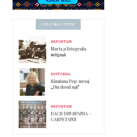
CELE MAI CITITE
REPORTAJE
Marta
și
fotografia
ucigașă
EDITORIAL
Sânziana Pop: mesaj
„Din dosul ușii”
REPORTAJE
DACII DIN SPANIA –
CARPETANII