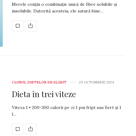
Merele conțin o combinație unică de fibre solubile și
insolubile. Dato­ri­tă acesteia, ele sa­tură bine…
CLUBUL DIETELOR DE SLĂBIT
29 OCTOMBRIE 2024
Dieta în trei viteze
Viteza 1 • 200-300 calorii pe zi 1 pui fript sau fiert și 1
l…