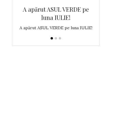
DE pe
A apărut ASUL VERDE pe
A apărut AS
luna IULIE!
luna 
na MAI!
A apărut ASUL VERDE pe luna IULIE!
A apărut AS-ul Ve