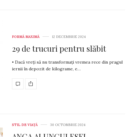
Numărul 1728
FORMĂ MAXIMĂ
12 DECEMBRIE 2024
Anita Petruescu
29 de trucuri pentru slăbit
• Dacă vreți să nu transformați vremea rece din pragul
iernii în depozit de kilograme, e…
STIL DE VIA­ŢĂ
30 OCTOMBRIE 2024
ANCA ALUNGULESEI