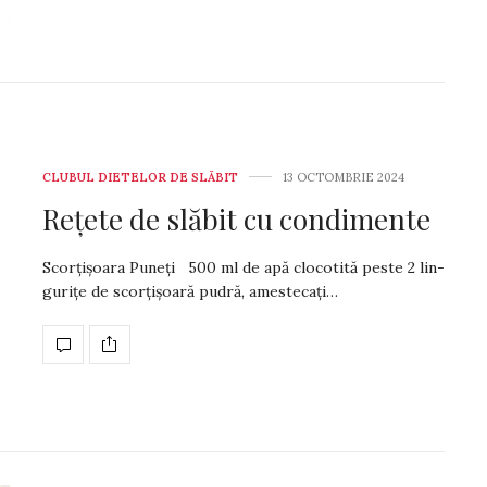
A apărut AS-ul VER
luna MAI!
A apărut AS-ul VERDE pe lu
CLUBUL DIETELOR DE SLĂBIT
13 OCTOMBRIE 2024
Rețete de slăbit cu condimente
Scorţişoara Puneţi 500 ml de apă clo­co­tită peste 2 lin­
guriţe de scorţişoară pu­dră, amestecaţi…