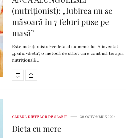
(nutriționist): „Iubirea nu se
măsoară în 7 feluri puse pe
masă”
Este nutriționistul-vedetă al momentului. A inventat
„psiho-dieta”, o metodă de slăbit care combină terapia
nutrițională…
CLUBUL DIETELOR DE SLĂBIT
30 OCTOMBRIE 2024
Dieta cu mere