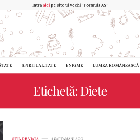
Intra
aici
pe site ul vechi "Formula AS"
ĂTATE
SPIRITUALITATE
ENIGME
LUMEA ROMÂNEASCĂ
Etichetă: Diete
STIL DE VIA­ŢĂ
4 SĂPTĂMÂNI AGO