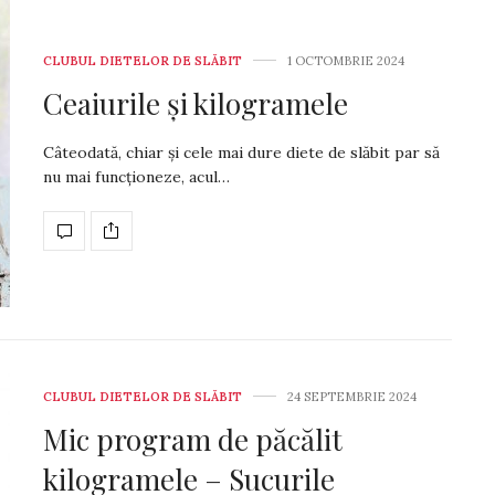
CLUBUL DIETELOR DE SLĂBIT
1 OCTOMBRIE 2024
Ceaiurile și kilogramele
Câteodată, chiar şi ce­le mai dure diete de slă­bit par să
nu mai func­ţio­neze, acul…
CLUBUL DIETELOR DE SLĂBIT
24 SEPTEMBRIE 2024
Mic program de păcălit
kilogramele – Sucurile