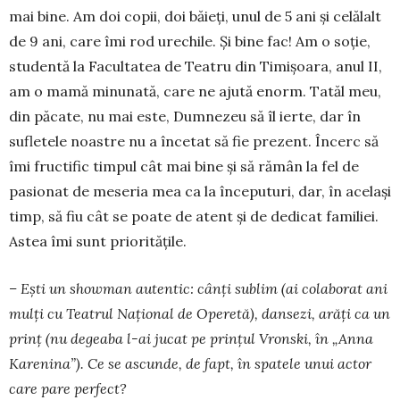
mai bine. Am doi copii, doi băieți, unul de 5 ani și celălalt
de 9 ani, care îmi rod urechile. Și bine fac! Am o soție,
studentă la Facultatea de Teatru din Timișoara, anul II,
am o mamă minu­nată, care ne ajută enorm. Tatăl meu,
din păcate, nu mai este, Dumnezeu să îl ierte, dar în
sufletele noastre nu a încetat să fie prezent. Încerc să
îmi fructific timpul cât mai bine și să rămân la fel de
pasionat de meseria mea ca la începuturi, dar, în același
timp, să fiu cât se poate de atent și de dedicat familiei.
Astea îmi sunt prioritățile.
– Ești un showman autentic: cânți sublim (ai colaborat ani
mulți cu Teatrul Național de Ope­retă), dansezi, arăți ca un
prinț (nu degeaba l-ai jucat pe prințul Vronski, în „Anna
Karenina”). Ce se ascunde, de fapt, în spatele unui actor
care pare perfect?