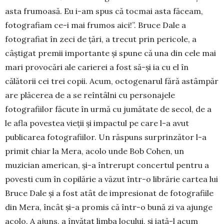
asta frumoasă. Eu i-am spus că tocmai asta făceam,
fotografiam ce-i mai fru­mos aici!”. Bruce Dale a
fotografiat în zeci de țări, a trecut prin pericole, a
câștigat premii importante și spune că una din cele mai
mari provocări ale ca­rierei a fost să-și ia cu el în
călătorii cei trei copii. Acum, octogenarul fără astâmpăr
are plăcerea de a se reîntâlni cu personajele
fotografiilor făcute în urmă cu jumătate de secol, de a
le afla povestea vieții și impactul pe care l-a avut
publicarea foto­grafiilor. Un răspuns surprinzător l-a
primit chiar la Mera, acolo unde Bob Cohen, un
muzician ame­rican, și-a întrerupt concertul pentru a
povesti cum în copilărie a văzut într-o librărie cartea lui
Bruce Dale și a fost atât de impresionat de fotografiile
din Mera, încât și-a promis că într-o bună zi va ajunge
acolo. A ajuns, a învățat limba locului, și iată-l acum