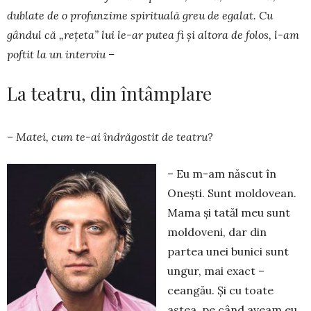
dublate de o profun­zime spirituală greu de egalat. Cu
gândul că „rețeta” lui le-ar putea fi și altora de folos, l-am
poftit la un interviu –
La teatru, din întâmplare
– Matei, cum te-ai îndrăgostit de teatru?
– Eu m-am născut în
Onești. Sunt moldovean.
Mama și tatăl meu sunt
moldoveni, dar din
partea unei bunici sunt
ungur, mai exact –
ceangău. Și cu toate
astea, pe când aveam eu