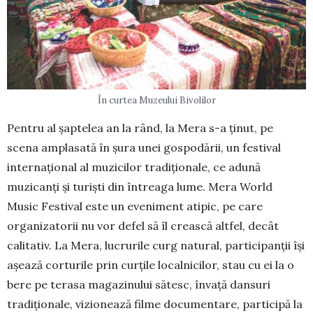
În curtea Muzeului Bivolilor
Pentru al șaptelea an la rând, la Mera s-a ținut, pe
scena amplasată în șura unei gospodării, un festival
internațional al muzicilor tradiționale, ce adună
muzicanți și turiști din întreaga lume. Mera World
Music Festival este un eveniment atipic, pe care
organizatorii nu vor defel să îl crească altfel, decât
calitativ. La Mera, lu­crurile curg natural, participanții își
așează cortu­rile prin curțile localnicilor, stau cu ei la o
bere pe terasa magazinului sătesc, învață dansuri
tradițio­nale, vizionează filme documentare, participă la