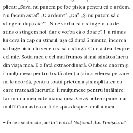
plicat: „Sava, nu pu­nem pe foc pisica pen­tru că o ar­dem.
Nu facem as­ta!”. „O ar­dem?”. „Da”. „Și nu putem să o
stingem după aia?”. „Nu e vor­ba că o stingem, că de
stins o stingem noi, dar e vorba că o doa­re”. I-a rămas
lui ceva în cap cu stinsul, așa că după 5 minute, încerca
să bage pisica în veceu ca să o stin­gă. Cam astea despre
cel mic. Soția mea e cel mai frumos și mai sănătos lucru
din viața mea. E o fată extraordinară. O iubesc enorm și
îi mulțu­mesc pentru toată atenția și încre­derea pe care
mi le acordă, pentru toată prietenia și simplitatea cu
care tratează lucrurile. Îi mulțumesc pentru întâl­nire!
Iar mama mea este mama mea. Ce aș putea spune mai
mult? Cam astea ar fi de spus despre familia mea.
– În ce spectacole joci la Teatrul Național din Timișoara?