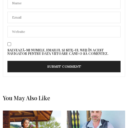
SALVEAZĂ-MI NUMELE, EMAILUL ȘI SITE-UL WEB ÎN ACEST
NAVIGATOR PENTRU DATA VIITOARE CÂND O SĂ COMENTEZ.
You May Also Like