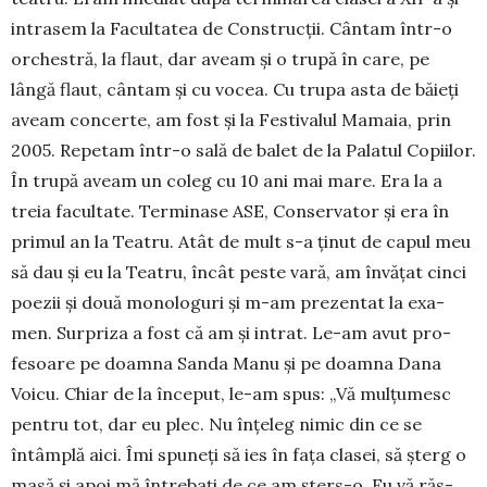
intrasem la Facultatea de Construcții. Cântam într-o
orches­tră, la flaut, dar aveam și o trupă în care, pe
lângă flaut, cântam și cu vocea. Cu trupa asta de băieți
aveam concerte, am fost și la Festivalul Mamaia, prin
2005. Repetam într-o sală de balet de la Palatul Copiilor.
În trupă aveam un coleg cu 10 ani mai mare. Era la a
treia facultate. Terminase ASE, Con­servator și era în
primul an la Teatru. Atât de mult s-a ținut de capul meu
să dau și eu la Teatru, în­cât peste vară, am învățat cinci
poezii și două mo­nologuri și m-am prezentat la exa­
men. Sur­priza a fost că am și intrat. Le-am avut pro­
fesoare pe doamna Sanda Manu și pe doamna Dana
Voicu. Chiar de la început, le-am spus: „Vă mulțu­mesc
pentru tot, dar eu plec. Nu înțeleg nimic din ce se
întâmplă aici. Îmi spuneți să ies în fața clasei, să șterg o
masă și apoi mă întrebați de ce am șters-o. Eu vă răs­