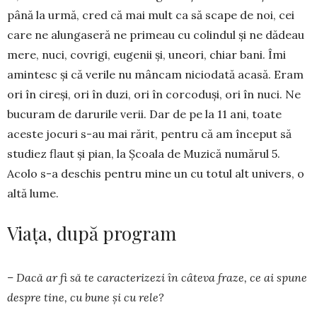
până la urmă, cred că mai mult ca să scape de noi, cei
care ne alungaseră ne primeau cu colindul și ne dădeau
mere, nuci, covrigi, eu­genii și, uneori, chiar bani. Îmi
amintesc și că ve­rile nu mâncam niciodată acasă. Eram
ori în cireși, ori în duzi, ori în corcoduși, ori în nuci. Ne
bucu­ram de darurile verii. Dar de pe la 11 ani, toate
aceste jocuri s-au mai rărit, pentru că am început să
studiez flaut și pian, la Școala de Muzică numărul 5.
Acolo s-a deschis pentru mine un cu totul alt univers, o
altă lume.
Viața, după program
– Dacă ar fi să te carac­te­ri­zezi în câteva fra­ze, ce ai spune
des­­pre tine, cu bu­ne și cu rele?