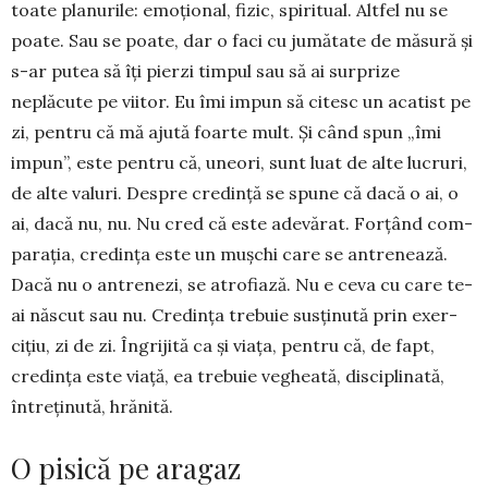
toate planurile: emoțional, fizic, spiritual. Altfel nu se
poate. Sau se poate, dar o faci cu jumătate de mă­sură și
s-ar putea să îți pierzi timpul sau să ai sur­prize
neplăcute pe viitor. Eu îmi impun să citesc un acatist pe
zi, pentru că mă ajută foarte mult. Și când spun „îmi
impun”, este pentru că, uneori, sunt luat de alte lucruri,
de alte valuri. Despre credință se spu­ne că dacă o ai, o
ai, dacă nu, nu. Nu cred că es­te adevărat. For­țând com­
pa­rația, credința este un mușchi care se an­tre­nează.
Dacă nu o antrenezi, se atrofiază. Nu e ceva cu care te-
ai năs­­cut sau nu. Cre­dința tre­buie sus­ți­nută prin exer­
cițiu, zi de zi. În­grijită ca și viața, pentru că, de fapt,
credința este viață, ea tre­buie vegheată, dis­ci­pli­nată,
întreți­nută, hrănită.
O pisică pe aragaz