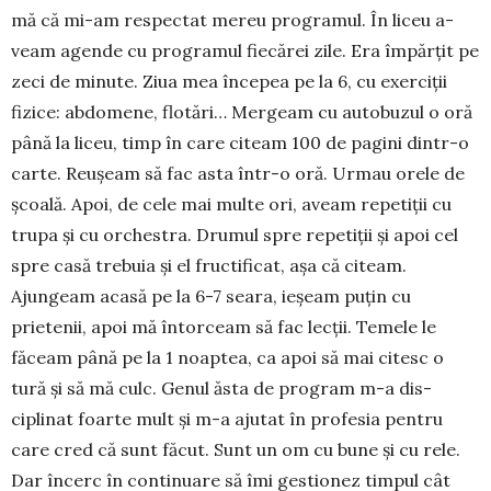
mă că mi-am respectat me­reu pro­gramul. În liceu a­
veam a­gen­de cu pro­gra­mul fiecărei zile. Era împărțit pe
zeci de minu­te. Zi­ua mea în­cepea pe la 6, cu exer­ciții
fizice: ab­­do­mene, flo­tări… Mer­geam cu au­to­buzul o oră
până la liceu, timp în care citeam 100 de pagini dintr-o
carte. Reușeam să fac asta într-o oră. Ur­mau orele de
școală. Apoi, de cele mai multe ori, aveam re­pe­tiții cu
trupa și cu or­chestra. Drumul spre repetiții și apoi cel
spre casă trebuia și el fructificat, așa că citeam.
Ajungeam acasă pe la 6-7 seara, ieșeam puțin cu
prietenii, apoi mă întorceam să fac lecții. Temele le
făceam până pe la 1 noaptea, ca apoi să mai citesc o
tură și să mă culc. Genul ăsta de program m-a dis­
ciplinat foarte mult și m-a ajutat în profesia pentru
care cred că sunt făcut. Sunt un om cu bune și cu rele.
Dar încerc în continuare să îmi gestionez timpul cât