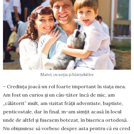
Matei, cu soția și băiețelul lor
– Credința joacă un rol foarte important în viața mea.
Am fost un curios și un cău-tător încă de mic, am
„călătorit” mult, am vizitat frății ad­ven­tis­te, bap­tiste,
penti­cos­tale, dar în final, m-am simțit acasă în locul
unde de altfel și fusesem botezat, în bi­serica ortodoxă.
Nu obișnuiesc să vorbesc despre asta pentru că eu cred