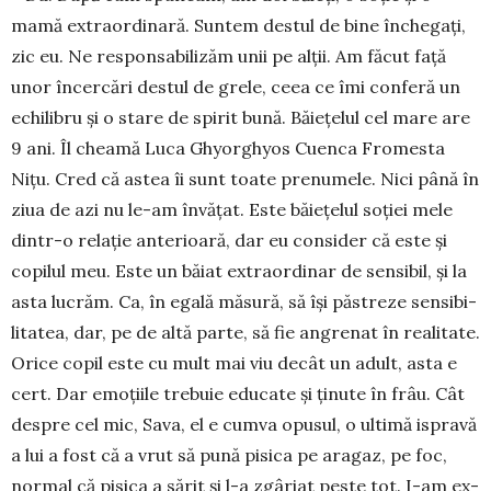
mamă extraordinară. Suntem destul de bine în­chegați,
zic eu. Ne respon­sa­bilizăm unii pe alții. Am făcut față
unor încercări destul de grele, ceea ce îmi conferă un
echilibru și o stare de spirit bună. Băie­țelul cel mare are
9 ani. Îl cheamă Luca Ghyor­ghyos Cuenca Fro­mesta
Nițu. Cred că astea îi sunt toate pre­numele. Nici până în
ziua de azi nu le-am învățat. Este băiețelul soției mele
dintr-o relație ante­rioa­ră, dar eu consider că este și
copilul meu. Este un băiat ex­traor­dinar de sensibil, și la
asta lucrăm. Ca, în egală măsură, să își păs­treze sensibi­
lita­tea, dar, pe de altă parte, să fie an­grenat în realitate.
Orice co­pil este cu mult mai viu decât un adult, as­ta e
cert. Dar emoțiile trebuie edu­cate și ținute în frâu. Cât
des­pre cel mic, Sava, el e cumva opu­sul, o ultimă ispra­vă
a lui a fost că a vrut să pună pisica pe aragaz, pe foc,
nor­mal că pi­sica a sărit și l-a zgâ­riat peste tot. I-am ex­