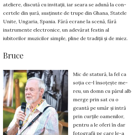
ateliere, discută cu invitații, iar seara se adună la con­
certele din șură, susținute de trupe din Ghana, Sta­tele
Unite, Ungaria, Spania. Fără ecrane la sce­nă, fără
instrumente electronice, un adevărat festin al
iubitorilor muzicilor simple, pline de tradiții și de miez.
Bruce
Mic de statură, la fel ca
soția ce-l însoțește me­
reu, un domn cu părul alb
merge prin sat cu o
gean­tă pe umăr și intră
prin curțile oamenilor,
pentru a le oferi în dar
fotografii pe care le-a