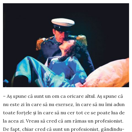
– Aș spune că sunt un om ca ori­care altul. Aș spu­ne că
nu este zi în care să nu exer­sez, în care să nu îmi adun
toate for­țele și în care să nu cer tot ce se poate lua de
la acea zi. Vreau să cred că am rămas un pro­fesionist.
De fapt, chiar cred că sunt un pro­fesionist, gân­dindu-