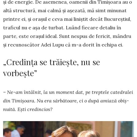
și de ener­gie. De asemenea, oamenii din Timișoara au o
altă structură, mai cal­mă și așezată, mă simt minunat
printre ei, și orașul e ceva mai li­niștit decât Bucu­reștiul,
trafi­cul nu e așa de tur­bat. Luând fie­care deta­liu în
parte, este orașul ideal. Sunt nespus de fe­ricit, mândru
și recu­noscător Adei Lupu că m-a dorit în echi­pa ei.
„Credința se trăiește, nu se
vorbește”
– Ne-am întâlnit, la un mo­ment dat, pe treptele catedralei
din Timi­șoa­ra. Nu era săr­bătoare, ci o după amiază obiș­­
nuită. Ești credincios?