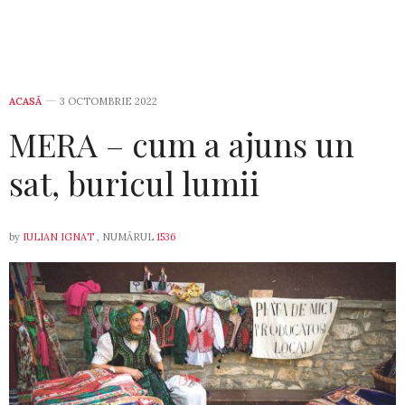
ACASĂ
3 OCTOMBRIE 2022
MERA – cum a ajuns un
sat, buricul lumii
by
IULIAN IGNAT
, NUMĂRUL
1536