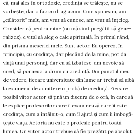
că, mai ales în ortodoxie, credința se trăiește, nu se
vorbeș­te, dar o fac cu drag acum. Cum spuneam, am
„călă­torit” mult, am vrut să cunosc, am vrut să înțeleg.
Con­sider că pentru mine (nu mă simt pregătit să gene­
ralizez), e vital să aleg o cale spirituală. În pri­mul rând,
din prisma meseriei mele. Sunt actor. Eu operez, în
principiu, cu credința, dar plecând de la mine, pot da
viață unui personaj, dar ca să izbutesc, am nevoie să
cred, să pornesc la drum cu credință. Din punctul meu
de vedere, fiecare universitate din lume ar trebui să aibă
la examenul de admitere o probă de credință. Fiecare
posibil viitor actor să țină un discurs de o oră, în care să
le explice pro­fesorilor care îl examinează care îi este
cre­dința, cum a întâlnit-o, cum îl ajută și cum îi îmbogă­
țește viața. Actoria nu este o profesie pentru toată
lumea. Un viitor actor trebuie să fie pregătit pe absolut