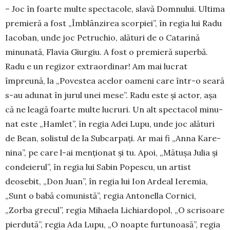
– Joc în foarte multe spectacole, slavă Dom­nului. Ultima
premieră a fost „Îmblânzirea scor­piei”, în regia lui Radu
Iacoban, unde joc Petru­chio, alături de o Catarină
minunată, Flavia Giur­giu. A fost o premieră superbă.
Radu e un regizor extraor­dinar! Am mai lucrat
împreună, la „Po­vestea acelor oameni care într-o seară
s-au adunat în jurul unei mese”. Radu este și actor, așa
că ne leagă foarte multe lucruri. Un alt spectacol minu­
nat este „Ham­let”, în regia Adei Lupu, unde joc alături
de Bean, solistul de la Subcarpați. Ar mai fi „Anna Kare­
nina”, pe care l-ai menționat și tu. Apoi, „Mătușa Julia și
condeierul”, în regia lui Sabin Popescu, un artist
deosebit, „Don Juan”, în regia lui Ion Ardeal Ieremia,
„Sunt o babă comu­nistă”, regia Antonella Cornici,
„Zorba grecul”, regia Mihaela Lichiar­dopol, „O scrisoare
pier­dută”, regia Ada Lupu, „O noapte furtunoasă”, regia