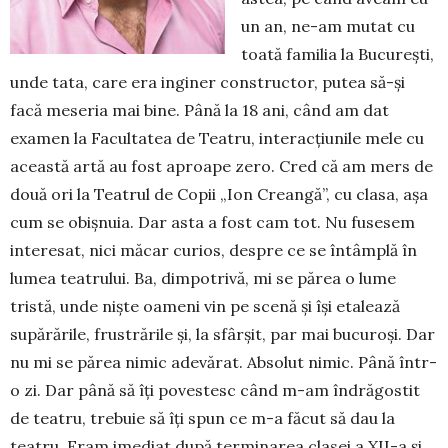
un an, ne-am mutat cu
toată familia la București,
unde tata, care era in­giner constructor, putea să-și
facă meseria mai bine. Până la 18 ani, când am dat
examen la Facul­tatea de Teatru, interacțiunile mele cu
această artă au fost aproape zero. Cred că am mers de
două ori la Tea­trul de Copii „Ion Creangă”, cu clasa, așa
cum se obișnuia. Dar asta a fost cam tot. Nu fu­sesem
inte­resat, nici măcar curios, despre ce se în­tâmplă în
lumea teatrului. Ba, dimpotrivă, mi se părea o lume
tristă, unde niște oameni vin pe scenă și își etalează
supărările, frustrările și, la sfârșit, par mai bucuroși. Dar
nu mi se părea nimic ade­vărat. Absolut nimic. Până într-
o zi. Dar până să îți po­vestesc când m-am îndrăgostit
de teatru, tre­buie să îți spun ce m-a făcut să dau la
teatru. Eram imediat după terminarea cla­sei a XII-a și