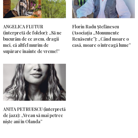
ANGELICA FLUTUR
Florin Radu Ștefănescu
(interpretă de folclor): „Să ne
(Asociația „Monumente
bucurăm de ce avem, dragii
Renăscute”): „Când moare o
mei, că altfel murim de
casă, moare o întreagă lume”
supărare înainte de vreme!”
ANITA PETRUESCU (interpretă
de jazz): „Vreau să mai petrec
niște ani în Olanda”