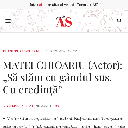
Intra
aici
pe site ul vechi "Formula AS"
PLANETE CULTURALE
3 OCTOMBRIE 2022
MATEI CHIOARIU (Actor):
„Să stăm cu gândul sus.
Cu credință”
by
GABRIELA LUPU
, NUMĂRUL
1536
– Matei Chioariu, actor la Teatrul Național din Timișoara,
este un ar­tist total: joacă impecabil, cântă, dansează, toate