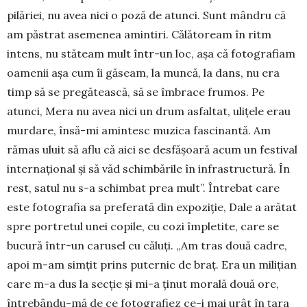
pilăriei, nu avea nici o poză de atunci. Sunt mân­dru că
am păstrat asemenea amintiri. Călătoream în ritm
intens, nu stăteam mult într-un loc, așa că fotografiam
oamenii așa cum îi găseam, la muncă, la dans, nu era
timp să se pregătească, să se îm­brace frumos. Pe
atunci, Mera nu avea nici un drum asfaltat, ulițele erau
murdare, însă-mi amin­tesc muzica fascinantă. Am
rămas uluit să aflu că aici se desfășoară acum un festival
internațional și să văd schimbările în infrastructură. În
rest, sa­tul nu s-a schimbat prea mult”. Întrebat care
este fotografia sa preferată din expoziție, Dale a arătat
spre portretul unei copile, cu cozi împletite, care se
bucură într-un carusel cu căluți. „Am tras două cadre,
apoi m-am simțit prins puternic de braț. Era un milițian
care m-a dus la secție și mi-a ținut morală două ore,
întrebându-mă de ce fotografiez ce-i mai urât în țara