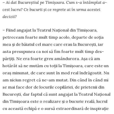
– Ai dat Bucu­reștiul pe Timișoara. Cum s-a întâmplat a­
cest lucru? Ce bucurii și ce regrete ai în urma acestei
decizii?
– Fiind angajat la Tea­trul Național din Ti­mișoara,
petreceam foar­te mult timp acolo, de­parte de soția
mea și de bă­iatul cel mare care e­rau la București, iar
asta pre­su­punea ca noi să fim foarte mult timp des­
părțiți. Ne era foarte greu amândurora. Așa că am
hotărât să ne mutăm cu toții la Timișoara, care este un
oraș minunat, de care sunt în mod real îndră­gostit. Nu
am niciun regret că ne-am mutat. Din când în când mi
se mai face dor de locurile copi­lăriei, de prietenii din
București, dar faptul că sunt angajat la Teatrul Național
din Timișoara este o realizare și o bucurie reală, lucrul
cu această echi­pă e o sursă extraor­dinară de inspirație