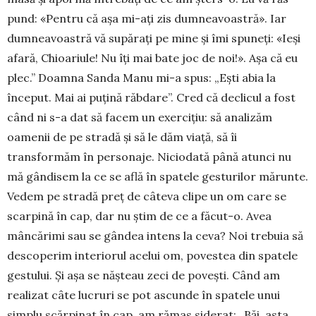
pund: «Pentru că așa mi-ați zis dum­nea­voastră». Iar
dumneavoastră vă supărați pe mine și îmi spu­neți: «Ieși
afară, Chioariule! Nu îți mai bate joc de noi!». Așa că eu
plec.” Doamna San­da Manu mi-a spus: „Ești abia la
început. Mai ai puțină răbdare”. Cred că declicul a fost
când ni s-a dat să fa­cem un exercițiu: să analizăm
oamenii de pe stradă și să le dăm viață, să îi
transformăm în per­sonaje. Ni­cio­dată până atunci nu
mă gân­disem la ce se află în spatele gesturilor mărunte.
Vedem pe stra­dă preț de câteva clipe un om care se
scarpină în cap, dar nu știm de ce a făcut-o. Avea
mâncărimi sau se gândea intens la ceva? Noi tre­buia să
desco­perim interiorul acelui om, poves­tea din spatele
gestului. Și așa se nășteau zeci de povești. Când am
realizat câte lucruri se pot ascunde în spatele unui
simplu scărpinat în cap, am rămas siderat: „Băi, asta