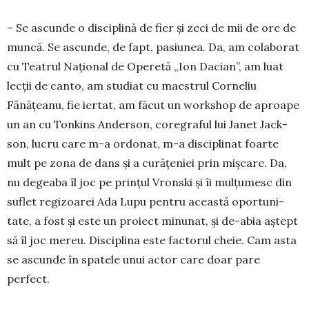
– Se ascunde o disciplină de fier și zeci de mii de ore de
muncă. Se ascunde, de fapt, pasiunea. Da, am colaborat
cu Teatrul Național de Operetă „Ion Da­cian”, am luat
lecții de canto, am studiat cu maestrul Corneliu
Fânățeanu, fie iertat, am făcut un workshop de aproape
un an cu Tonkins Anderson, co­regraful lui Janet Jack­
son, lucru care m-a ordonat, m-a disci­plinat foarte
mult pe zona de dans și a cu­rățeniei prin miș­care. Da,
nu degeaba îl joc pe prințul Vronski și îi mulțumesc din
suflet re­gizoarei Ada Lupu pen­tru această opor­tu­ni­
tate, a fost și este un proiect minunat, și de-abia aștept
să îl joc mereu. Disciplina este factorul cheie. Cam asta
se ascunde în spa­tele unui actor care doar pare
perfect.