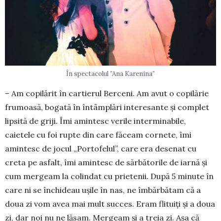
În spectacolul ”Ana Karenina”
– Am copilărit în cartierul Berceni. Am avut o copilărie
frumoasă, bogată în întâm­plări interesante și complet
lipsită de griji. Îmi amintesc verile interminabile,
caietele cu foi rupte din care făceam cornete, îmi
amintesc de jocul „Portofelul”, care era desenat cu
creta pe asfalt, îmi amintesc de sărbătorile de iarnă și
cum mer­geam la colindat cu prietenii. După 5 minute în
care ni se închideau ușile în nas, ne îmbărbătam că a
doua zi vom avea mai mult succes. Eram flituiți și a doua
zi, dar noi nu ne lăsam. Mergeam și a treia zi. Așa că