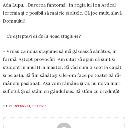
Ada Lupu, „Durerea fantomă”, în regia lui Ion Ardeal
Ieremia și e po­sibil să mai fie și altele. Că joc mult, slavă
Domnului!
– Ce așteptări ai de la noua stagiune?
– Vreau ca noua stagiune să mă găsească să­nătos, în
formă. Aș­tept provocări. Am uitat să spun că sunt și
student în anul II la mas­ter. Să văd cum o scot la capăt
și pe as­ta. Să fim să­nătoși și le-om fa­ce pe toate! Să ră­
mâ­nem pasio­nați. Așa vom ră­mâne și vii, nu ne va mu­ri
su­fle­tul. Și să stăm cu gândul sus. Să stăm cu cre­­dință!
TAGS:
INTERVIU
,
TEATRU