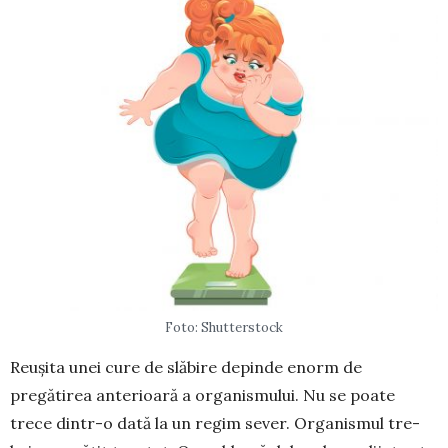
Foto: Shutterstock
Reușita unei cure de slăbire de­pin­de enorm de
pregătirea ante­ri­oa­ră a organismului. Nu se poa­te
trece din­tr-o dată la un regim sever. Orga­nis­mul tre­