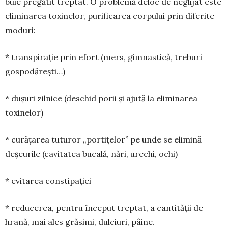
buie pregătit treptat. O problemă de­loc de neglijat este
eli­minarea toxine­lor, purificarea cor­pului prin diferite
mo­duri:
* transpirație prin efort (mers, gim­nastică, treburi
gospodărești…)
* dușuri zilnice (deschid porii și ajută la eliminarea
toxinelor)
* curățarea tuturor „portițelor” pe unde se elimină
deșeurile (ca­vitatea bu­cală, nări, urechi, ochi)
* evitarea constipației
* reducerea, pentru înce­put treptat, a cantității de
hrană, mai ales grăsimi, dulciuri, pâine.