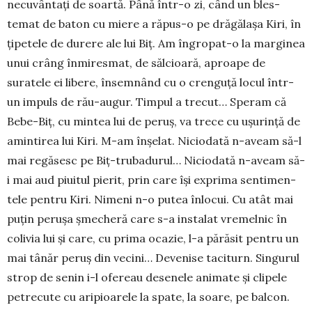
necuvântați de soartă. Până în­tr-o zi, când un bles­­
temat de baton cu miere a ră­pus-o pe dră­gălașa Kiri, în
țipetele de durere ale lui Biț. Am îngropat-o la mar­gi­nea
unui crâng în­mi­res­mat, de săl­ci­oară, a­proa­pe de
suratele ei libere, în­sem­nând cu o crenguță locul într-
un impuls de rău-au­gur. Timpul a tre­cut… Spe­ram că
Bebe-Biț, cu min­­tea lui de pe­ruș, va tre­ce cu ușurință de
amin­tirea lui Kiri. M-am înșelat. Nicio­dată n-aveam să-l
mai re­gă­sesc pe Biț-truba­du­rul… Niciodată n-aveam să-
i mai aud piuitul pierit, prin care își ex­prima sen­timen­
te­le pentru Kiri. Nimeni n-o putea înlocui. Cu atât mai
puțin pe­ru­șa șmecheră ca­re s-a instalat vre­­mel­nic în
co­livia lui și care, cu prima ocazie, l-a pă­răsit pen­tru un
mai tâ­năr peruș din ve­­cini… De­venise ta­citurn. Sin­gu­rul
strop de se­nin i-l ofereau de­­senele ani­ma­te și cli­­pe­le
pe­trecute cu aripioarele la spate, la soa­re, pe bal­con.