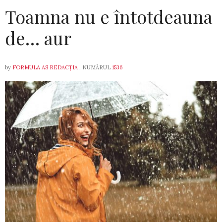
Toamna nu e întotdeauna
de… aur
by
FORMULA AS REDACȚIA
, NUMĂRUL
1536