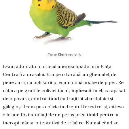
Foto: Shutterstock
L-am adoptat cu prilejul unei escapade prin Pia­ța
Centrală a orașului. Era pe o tarabă, un ghemuleț de
pene aurii, cu ochi­șorii precum două boa­be de piper. Se
cățăra pe gratiile coliviei tăcut, în­ghesuit în el, ca apă­sat
de o povară, contrastând cu frații lui zburdalnici și
gălăgioși. I-am pus colivia în drep­tul ferestrei și, câteva
zile, am fost stu­diați de un peruș prea timid pentru a
încropi mă­car o ten­ta­tivă de trilulire. Numai când se