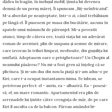
dădea în leagăn, în inelușul mobil, ținuta lui de­venea
dem­nă de un pe­ruș măreț. Îi spuneam „Biț-ne­în­fri­catul”.
M-a abor­dat pe neașteptate, într-o zi, când tre­băluiam
pe lângă el. Îl pusesem pe masa din bu­cătărie, as­cuns în
spatele unui mănunchi de pă­trunjel. Mi-a po­vestit
atunci, timp de câteva ore, toată viața lui: un adevărat
roman de aven­turi, plin de suspans și sem­ne de mirare,
care izvorau în tri­luri limpezi, neo­bosite, din gușulița lui
umflată. Adop­tasem oa­re o privighetoare? Un Chopin al
nea­mului pă­să­resc? Nu mi-a fost greu să înțeleg că se
plictisea. Și m-am dus din nou la piață și i-am adus-o pe
Kiri, care i-a ocupat ins­tan­taneu inima. Se iu­beau, se
po­triveau perfect: el – auriu, ea – al­bas­tră. Ea – po­se­si­
vă, el, un ma­re romantic. Apar­ta­mentul era plin de
serenadele lui țintite către cren­guța de măr, de pe care
Kiri îl asculta ca de la bal­con. Păreau amân­doi bi­