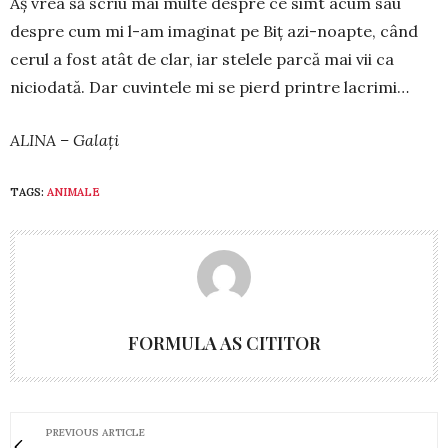
Aș vrea să scriu mai mul­te despre ce simt acum sau
des­pre cum mi l-am ima­ginat pe Biț azi-noapte, când
cerul a fost atât de clar, iar stelele parcă mai vii ca
niciodată. Dar cu­vin­tele mi se pierd printre la­crimi…
ALINA – Galați
TAGS:
ANIMALE
FORMULA AS CITITOR
PREVIOUS ARTICLE