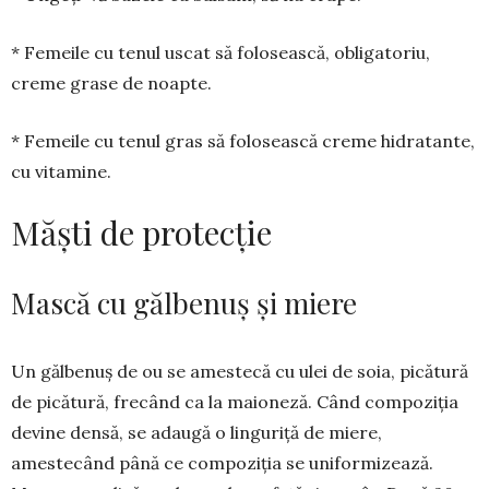
* Femeile cu tenul uscat să folo­sească, obligatoriu,
creme grase de noapte.
* Femeile cu tenul gras să folo­sească creme hidratante,
cu vitamine.
Măști de protecție
Mască cu gălbenuș și miere
Un gălbenuș de ou se amestecă cu ulei de soia, picătură
de picătură, fre­când ca la maioneză. Când compo­zi­ția
de­vine den­să, se adaugă o lingu­riță de miere,
amestecând pâ­nă ce com­poziția se unifor­mizează.