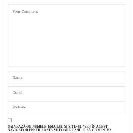
SALVEAZĂ-MI NUMELE, EMAILUL ȘI SITE-UL WEB ÎN ACEST
NAVIGATOR PENTRU DATA VIITOARE CÂND O SĂ COMENTEZ.