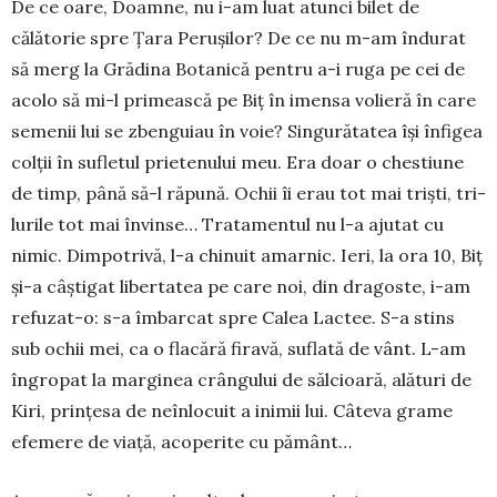
De ce oare, Doam­ne, nu i-am luat atunci bilet de
călătorie spre Țara Pe­rușilor? De ce nu m-am în­durat
să merg la Grădina Botanică pentru a-i ruga pe cei de
acolo să mi-l primească pe Biț în imensa vo­lieră în care
semenii lui se zben­guiau în voie? Sin­gurătatea își înfigea
col­ții în su­fletul pri­e­tenului meu. Era doar o ches­tiune
de timp, până să-l ră­pună. Ochii îi erau tot mai triști, tri­
lurile tot mai în­vin­se… Tratamentul nu l-a ajutat cu
nimic. Dim­po­tri­vă, l-a chinuit amar­nic. Ieri, la ora 10, Biț
și-a câștigat libertatea pe care noi, din dra­goste, i-am
refu­zat-o: s-a îm­barcat spre Ca­lea Lactee. S-a stins
sub ochii mei, ca o flacără fi­­ravă, suflată de vânt. L-am
îngropat la margi­nea crân­gului de sălcioară, alături de
Kiri, prin­țesa de ne­înlocuit a inimii lui. Câteva grame
efe­mere de via­ță, aco­perite cu pă­mânt…