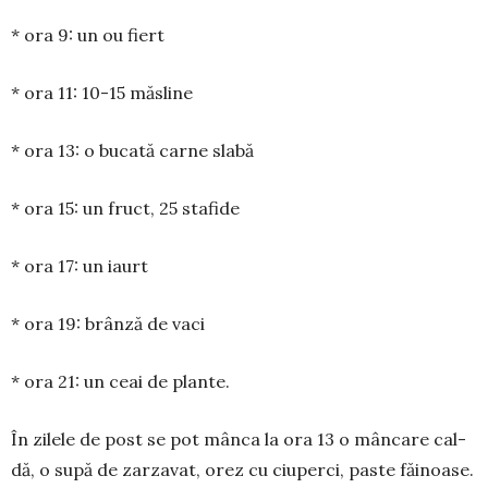
* ora 9: un ou fiert
* ora 11: 10-15 măsline
* ora 13: o bucată carne slabă
* ora 15: un fruct, 25 stafide
* ora 17: un iaurt
* ora 19: brânză de vaci
* ora 21: un ceai de plante.
În zilele de post se pot mân­ca la ora 13 o mâncare cal­
dă, o supă de zarza­vat, orez cu ciuperci, paste făinoase.