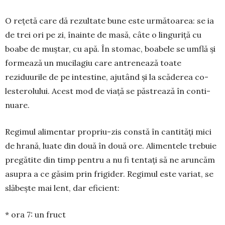
O rețetă care dă re­zultate bune este ur­mătoa­rea: se ia
de trei ori pe zi, înain­te de masă, câte o linguriță cu
boabe de muș­tar, cu apă. În stomac, boabele se um­flă și
for­mează un mucilagiu care antre­nează toate
reziduurile de pe intestine, aju­tând și la scăderea co­
lesterolului. Acest mod de viață se păstrează în conti­
nuare.
Regimul alimentar propriu-zis con­stă în cantități mici
de hrană, luate din două în două ore. Ali­men­tele trebuie
pregătite din timp pentru a nu fi tentați să ne arun­căm
asupra a ce găsim prin frigider. Regimul este variat, se
slăbește mai lent, dar efi­cient:
* ora 7: un fruct