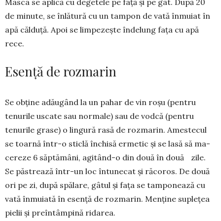
Masca se aplică cu degetele pe față și pe gât. După 20
de minute, se înlătură cu un tampon de vată înmuiat în
apă căl­duță. Apoi se limpezește îndelung fața cu apă
rece.
Esență de rozmarin
Se obține adăugând la un pahar de vin roșu (pentru
tenurile uscate sau nor­male) sau de vodcă (pentru
tenu­rile gra­se) o lingură rasă de rozmarin. Ames­te­cul
se toarnă într-o sticlă închisă erme­tic și se lasă să ma­
ce­reze 6 săptă­mâni, agi­tând-o din două în două zile.
Se păstrează în­tr-un loc în­tu­necat și ră­coros. De două
ori pe zi, după spălare, gâtul și fața se tampo­nează cu
vată în­mu­iată în esență de rozmarin. Menține suple­țea
pielii și preîntâmpină rida­rea.