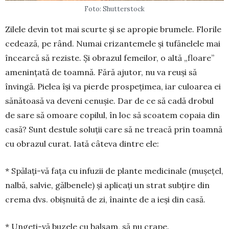
Foto: Shutterstock
Zilele devin tot mai scurte și se apropie brumele. Florile
ce­dea­­ză, pe rând. Numai crizantemele și tu­fănelele mai
încearcă să reziste. Și obra­zul femeilor, o altă „floare”
amenințată de toamnă. Fără ajutor, nu va reuși să
învingă. Pielea își va pierde prospe­ți­mea, iar culoarea ei
sănătoasă va deveni cenușie. Dar de ce să cadă drobul
de sare să omoare copilul, în loc să scoa­tem copaia din
casă? Sunt destule soluții care să ne treacă prin toamnă
cu obrazul curat. Iată câteva dintre ele:
* Spălați-vă fața cu infuzii de plante medicinale (mușețel,
nalbă, salvie, găl­benele) și aplicați un strat subțire din
crema dvs. obișnuită de zi, înainte de a ieși din casă.
* Ungeți-vă buzele cu balsam, să nu crape.