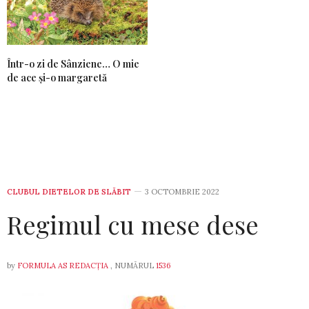
Într-o zi de Sânziene… O mie
de ace și-o margaretă
CLUBUL DIETELOR DE SLĂBIT
3 OCTOMBRIE 2022
Regimul cu mese dese
by
FORMULA AS REDACȚIA
, NUMĂRUL
1536