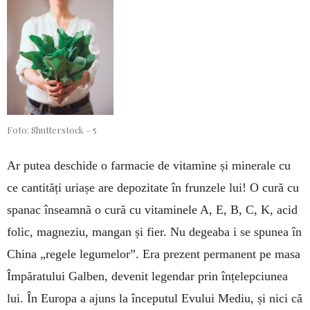
Foto: Shutterstock – 5
Ar putea deschide o farmacie de vitamine și mi­nerale cu
ce cantități uriașe are depozitate în frun­zele lui! O cură cu
spanac înseamnă o cură cu vita­minele A, E, B, C, K, acid
folic, magneziu, mangan și fier. Nu degeaba i se spunea în
China „re­gele le­gume­lor”. Era prezent per­manent pe masa
Îm­pă­ratului Gal­ben, de­venit legendar prin înțelep­ciunea
lui. În Europa a ajuns la în­ceputul Evului Me­diu, și nici că