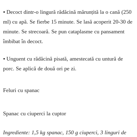
•
Decoct dintr-o lingură rădă­ci­nă mă­runțită la o cană (250
ml) cu apă. Se fierbe 15 minute. Se lasă acoperit 20-30 de
mi­nute. Se strecoară. Se pun cataplasme cu pan­sa­ment
îmbibat în decoct.
•
Unguent cu rădăcină pisată, amestecată cu untură de
porc. Se aplică de două ori pe zi.
Feluri cu spanac
Spanac cu ciuperci la cuptor
Ingrediente: 1,5 kg spanac, 150 g ciuperci, 3 lin­guri de