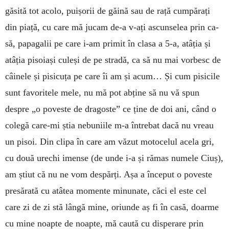
găsită tot acolo, puișorii de găină sau de rață cumpărați
din piață, cu care mă jucam de-a v-ați as­cun­­selea prin ca­
să, papagalii pe care i-am primit în clasa a 5-a, atâția și
atâția pisoiași culeși de pe stradă, ca să nu mai vorbesc de
câinele și pisi­cuța pe care îi am și acum… Și cum pisicile
sunt favoritele mele, nu mă pot abține să nu vă spun
despre „o poveste de dragoste” ce ține de doi ani, când o
colegă care-mi știa nebu­niile m-a întrebat dacă nu vreau
un pisoi. Din clipa în care am văzut mo­tocelul acela gri,
cu două urechi imense (de unde i-a și rămas numele Ciuș),
am știut că nu ne vom despărți. Așa a început o poveste
pre­sărată cu atâtea momente minunate, căci el este cel
care zi de zi stă lângă mine, ori­unde aș fi în casă, doarme
cu mine noapte de noapte, mă caută cu dis­perare prin