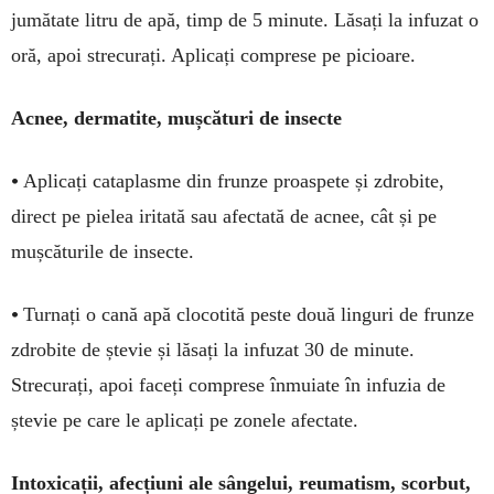
jumă­tate litru de apă, timp de 5 mi­nute. Lăsați la infuzat o
oră, apoi strecu­rați. Aplicați com­­prese pe picioare.
Acnee, dermatite, mușcături de insecte
•
Aplicați cataplasme din frun­ze proaspete și zdrobite,
direct pe pielea iritată sau afectată de acnee, cât și pe
mușcăturile de insecte.
•
Turnați o cană apă clocotită peste două lin­guri de frunze
zdro­bite de ștevie și lăsați la infuzat 30 de minute.
Strecurați, apoi faceți com­prese în­mu­iate în infuzia de
ștevie pe care le aplicați pe zo­nele afec­tate.
Intoxicații, afecțiuni ale sângelui, reumatism, scorbut,