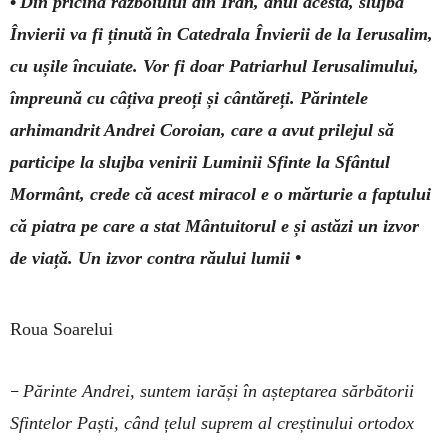
•
Din pricina războiului din Iran, anul acesta, slujba
Învierii va fi ținută în Catedrala Învierii de la Ierusalim,
cu ușile încuiate. Vor fi doar Patriarhul Ierusalimului,
împreună cu câțiva preoți și cântăreți. Părintele
arhimandrit Andrei Coroian, care a avut prilejul să
participe la slujba venirii Luminii Sfinte la Sfântul
Mormânt, crede că acest miracol e o mărturie a faptului
că piatra pe care a stat Mântuitorul e și astăzi un izvor
de viață. Un izvor contra răului lumii •
Roua Soarelui
–
Părinte Andrei, suntem iarăși în așteptarea sărbătorii
Sfintelor Paști, când țelul suprem al creștinului ortodox