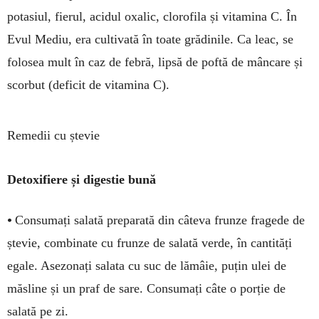
potasiul, fierul, aci­dul oxalic, clorofila și vitamina C. În
Evul Mediu, era cultivată în toate grădinile. Ca leac, se
folosea mult în caz de febră, lipsă de poftă de mâncare și
scorbut (deficit de vitamina C).
Remedii cu ștevie
Detoxifiere și digestie bună
•
Consumați salată preparată din câteva frunze fragede de
ștevie, com­bi­nate cu frunze de salată ver­de, în can­tități
egale. Asezonați salata cu suc de lămâie, puțin ulei de
măsline și un praf de sare. Con­sumați câte o porție de
salată pe zi.