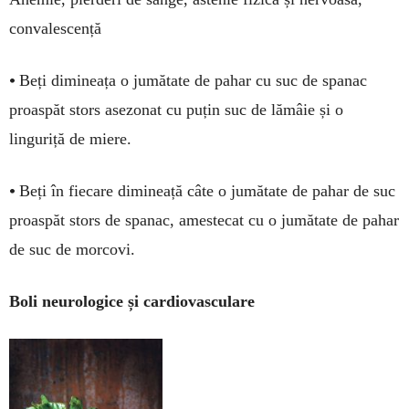
convalescență
•
Beți dimineața o jumătate de pahar cu suc de spanac
proaspăt stors asezonat cu puțin suc de lă­mâie și o
linguriță de miere.
•
Beți în fiecare dimineață câte o jumătate de pahar de suc
proas­­păt stors de spanac, a­mes­tecat cu o jumătate de pa­har
de suc de mor­covi.
Boli neurologice și cardiovasculare