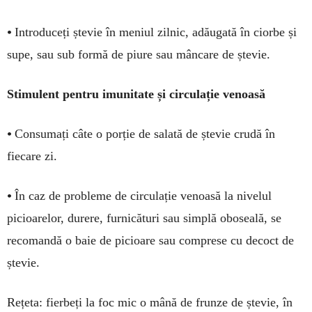
•
Introduceți ște­vie în meniul zilnic, adău­gată în ciorbe și
supe, sau sub formă de piure sau mân­care de ștevie.
Stimulent pentru imunitate și circulație venoasă
•
Consumați câte o porție de salată de ștevie crudă în
fiecare zi.
•
În caz de probleme de circu­lație venoasă la nivelul
picioarelor, durere, furnicături sau simplă obo­seală, se
recomandă o baie de pi­cioare sau com­prese cu decoct de
ștevie.
Rețeta: fierbeți la foc mic o mână de frunze de ștevie, în