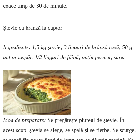
coace timp de 30 de minute.
Ștevie cu brânză la cuptor
Ingrediente: 1,5 kg ștevie, 3 linguri de brânză rasă, 50 g
unt proaspăt, 1/2 lin­guri de făină, puțin pesmet, sare.
Mod de preparare:
Se pre­gă­tește piureul de ștevie. În
acest scop, ștevia se alege, se spa­lă și se fierbe. Se scurge,
se toacă fin pe un fund de lemn sau se dă prin mașină. Se