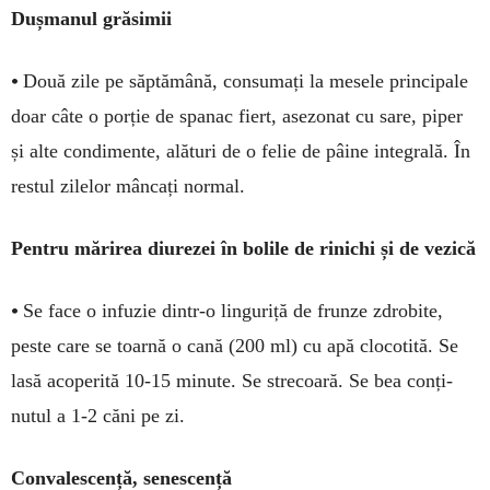
Dușmanul grăsimii
•
Două zile pe săptămână, con­sumați la mesele principale
doar câte o porție de spanac fiert, ase­zonat cu sare, piper
și alte condi­mente, alături de o felie de pâi­ne integrală. În
restul zi­lelor mâncați normal.
Pentru mărirea diurezei în bolile de rinichi și de vezică
•
Se face o infuzie dintr-o lin­guriță de frun­ze zdrobite,
peste care se toarnă o cană (200 ml) cu apă clo­cotită. Se
lasă acoperită 10-15 minute. Se strecoară. Se bea conți­
nutul a 1-2 căni pe zi.
Convalescență, senescență