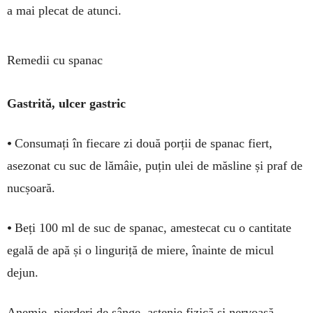
a mai plecat de atunci.
Remedii cu spanac
Gastrită, ulcer gastric
•
Consumați în fiecare zi două porții de spanac fiert,
asezonat cu suc de lămâie, puțin ulei de măsline și praf de
nucșoară.
•
Beți 100 ml de suc de spanac, amestecat cu o cantitate
egală de apă și o linguriță de miere, înainte de micul
dejun.
Anemie, pierderi de sânge, astenie fizică și nervoasă,