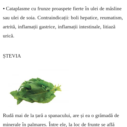
•
Cataplasme cu frunze proas­pete fierte în ulei de măsline
sau ulei de soia. Con­tra­indicații: boli hepatice, reumatism,
artrită, infla­ma­ții gastrice, inflamații intesti­nale, litiază
urică.
ȘTEVIA
Rudă mai de la țară a spa­na­cului, are și ea o grămadă de
mi­nerale în palmares. Între ele, la loc de frunte se află