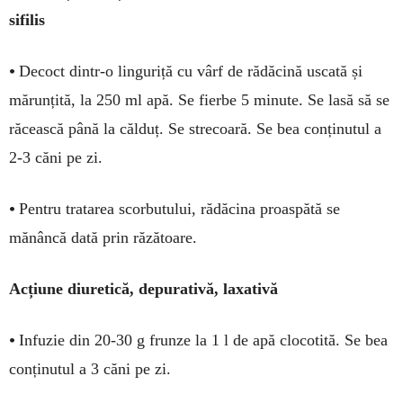
sifilis
•
Decoct dintr-o linguriță cu vârf de rădăcină us­cată și
mărunțită, la 250 ml apă. Se fierbe 5 mi­nute. Se lasă să se
răcească până la căl­duț. Se strecoară. Se bea conți­nutul a
2-3 căni pe zi.
•
Pentru tratarea scorbutului, rădăcina proas­pătă se
mănâncă dată prin răzătoare.
Acțiune diuretică, depurativă, laxativă
•
Infuzie din 20-30 g frunze la 1 l de apă clocotită. Se bea
conți­nutul a 3 căni pe zi.