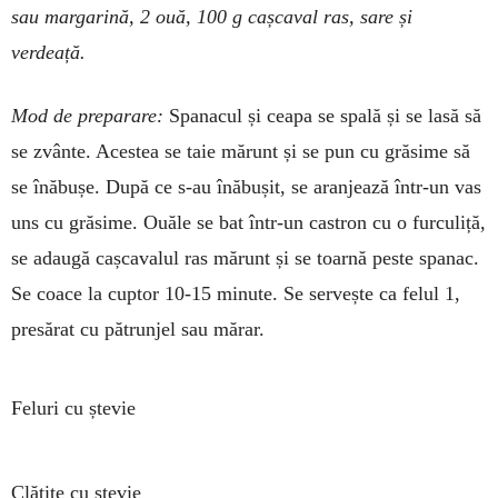
sau margarină, 2 ouă, 100 g cașca­val ras, sare și
verdeață.
Mod de preparare:
Spanacul și ceapa se spală și se lasă să
se zvânte. Acestea se taie mărunt și se pun cu grăsime să
se înăbușe. După ce s-au înăbușit, se aranjează într-un vas
uns cu grăsime. Ouăle se bat într-un castron cu o furculiță,
se adaugă cașcavalul ras mărunt și se toarnă peste spanac.
Se coace la cuptor 10-15 minute. Se servește ca felul 1,
presărat cu pătrunjel sau mărar.
Feluri cu ștevie
Clătite cu ștevie