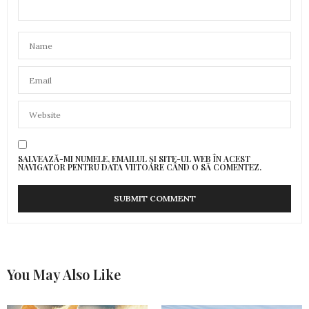
SALVEAZĂ-MI NUMELE, EMAILUL ȘI SITE-UL WEB ÎN ACEST
NAVIGATOR PENTRU DATA VIITOARE CÂND O SĂ COMENTEZ.
You May Also Like