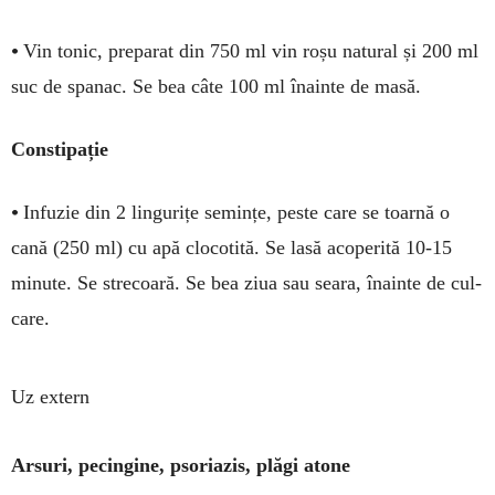
•
Vin tonic, preparat din 750 ml vin roșu natural și 200 ml
suc de spanac. Se bea câte 100 ml înainte de masă.
Constipație
•
Infuzie din 2 lingurițe semin­țe, peste care se toarnă o
cană (250 ml) cu apă clo­co­tită. Se lasă acope­rită 10-15
minute. Se stre­coară. Se bea ziua sau seara, înainte de cul­­
ca­re.
Uz extern
Arsuri, pecingine, psoriazis, plăgi atone