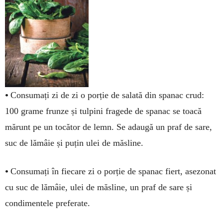
•
Consumați zi de zi o por­ție de salată din spanac crud:
100 grame frunze și tulpini fra­gede de spanac se toacă
mărunt pe un tocător de lemn. Se adau­gă un praf de sare,
suc de lămâie și puțin ulei de măsline.
•
Consumați în fie­care zi o porție de spa­nac fiert, asezonat
cu suc de lămâie, ulei de măs­line, un praf de sare și
condimentele preferate.