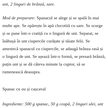
unt, 2 linguri de brânză, sare.
Mod de preparare:
Spa­na­cul se alege și se spală în mai
mul­te ape. Se opărește în apă clo­cotită cu sare. Se scurge
și se pune într-o cratiță cu o lin­gură de unt. Separat, se
înăbușă în unt ciupercile curățate și tă­iate felii. Se
amestecă spanacul cu ciupercile, se adaugă brânza rasă și
o lingură de unt. Se așează într-o formă, se presară brânză,
puțin unt și se dă câteva minute la cuptor, să se
rumenească deasupra.
Spanac cu ou și cașcaval
Ingrediente: 500 g spanac, 50 g ceapă, 2 lin­guri ulei, unt