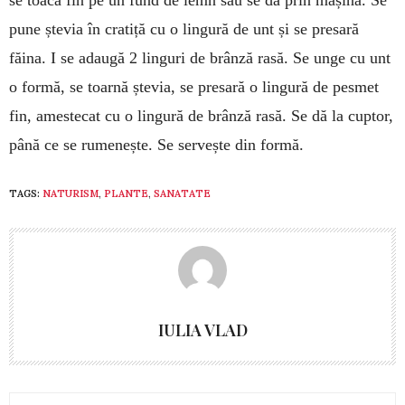
pune ște­via în cratiță cu o lingură de unt și se presară
făina. I se adaugă 2 linguri de brânză rasă. Se unge cu unt
o formă, se toarnă ștevia, se presară o lingură de pesmet
fin, amestecat cu o lin­gură de brânză rasă. Se dă la cuptor,
până ce se ru­menește. Se servește din formă.
TAGS:
NATURISM
,
PLANTE
,
SANATATE
IULIA VLAD