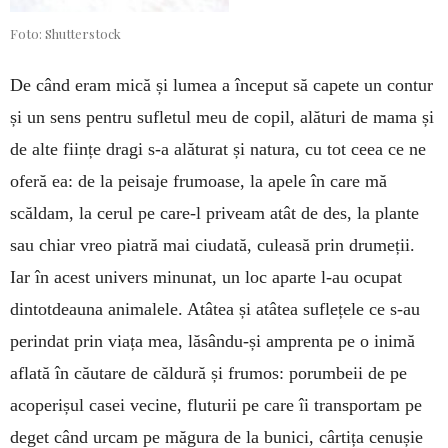
Foto: Shutterstock
De când eram mică și lu­mea a început să capete un contur
și un sens pen­tru sufletul meu de copil, alături de mama și
de alte ființe dragi s-a alăturat și natura, cu tot ceea ce ne
oferă ea: de la peisaje frumoase, la apele în care mă
scăldam, la cerul pe care-l priveam atât de des, la plante
sau chiar vreo piatră mai ciudată, cu­leasă prin drumeții.
Iar în acest uni­vers minunat, un loc aparte l-au ocu­pat
dintotdeauna ani­malele. Atâtea și atâtea suflețele ce s-au
perindat prin viața mea, lăsându-și amprenta pe o inimă
aflată în căutare de căldură și frumos: porumbeii de pe
acoperișul casei ve­cine, fluturii pe care îi trans­portam pe
deget când urcam pe măgura de la bunici, câr­tița cenușie