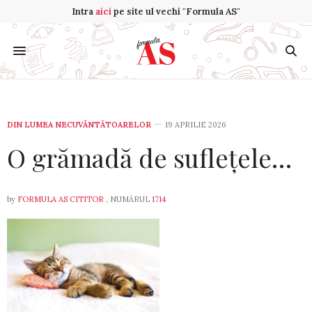
Intra
aici
pe site ul vechi "Formula AS"
DIN LUMEA NECUVÂNTĂTOARELOR
19 APRILIE 2026
O grămadă de suflețele…
by
FORMULA AS CITITOR
, NUMĂRUL
1714