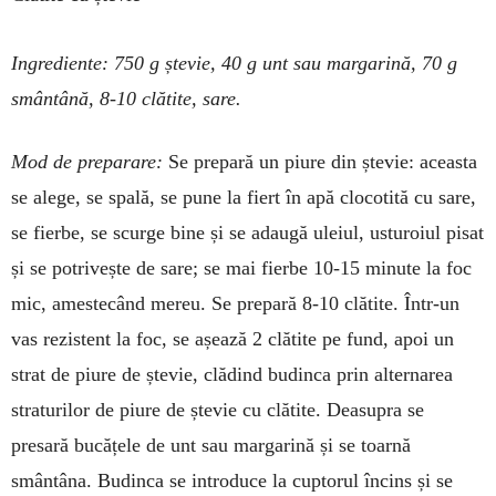
Ingrediente: 750 g ștevie, 40 g unt sau marga­rină, 70 g
smântână, 8-10 clătite, sare.
Mod de preparare:
Se prepară un piure din ștevie: aceasta
se alege, se spală, se pune la fiert în apă clocotită cu sare,
se fierbe, se scurge bine și se adaugă uleiul, ustu­roiul pisat
și se po­trivește de sare; se mai fierbe 10-15 minute la foc
mic, amestecând mereu. Se prepară 8-10 clă­tite. Într-un
vas rezistent la foc, se așează 2 clătite pe fund, apoi un
strat de piure de ștevie, clădind bu­dinca prin alternarea
straturilor de piure de ștevie cu clătite. Deasupra se
presară bucățele de unt sau mar­garină și se toarnă
smântâna. Budinca se intro­duce la cuptorul încins și se