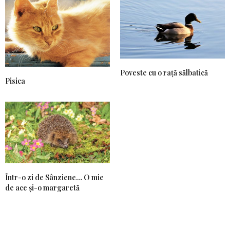
Poveste cu o rață sălbatică
Pisica
Într-o zi de Sânziene… O mie
de ace și-o margaretă