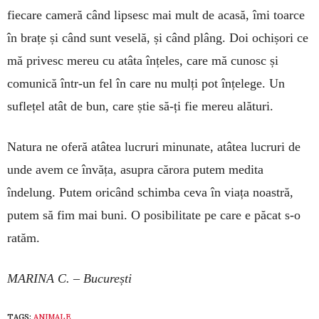
fiecare cameră când lip­sesc mai mult de acasă, îmi toarce
în brațe și când sunt veselă, și când plâng. Doi ochișori ce
mă privesc me­reu cu atâta înțeles, care mă cunosc și
comunică într-un fel în care nu mulți pot înțelege. Un
suflețel atât de bun, care știe să-ți fie mereu alături.
Natura ne oferă atâtea lucruri mi­nu­nate, atâtea lucruri de
unde avem ce învăța, asupra cărora putem medita
îndelung. Putem oricând schimba ceva în viața noastră,
putem să fim mai buni. O posi­bi­li­tate pe care e pă­cat s-o
ratăm.
MARINA C. –
București
TAGS:
ANIMALE