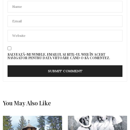
SALVEAZĂ-MI NUMELE, EMAILUL ȘI SITE-UL WEB ÎN ACEST
NAVIGATOR PENTRU DATA VIITOARE CÂND O SĂ COMENTEZ.
You May Also Like