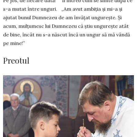
Pe jos, de fiecare dată!” Îl întreb cum se simte după ce
s-a mutat între unguri. „Am avut ambiția și mi-a și
ajutat bunul Dumnezeu de am învățat ungurește. Și
acum, mulțumesc lui Dumnezeu că știu ungurește atât
de bine, încât nu s-a născut încă un ungur să mă vândă
pe mine!”
Preotul