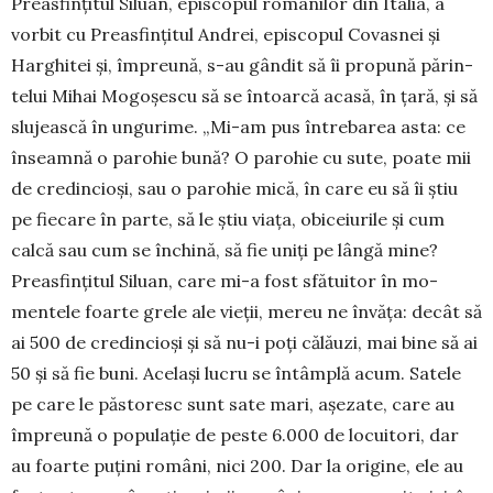
Preasfințitul Siluan, episcopul românilor din Italia, a
vorbit cu Preasfințitul Andrei, episcopul Covasnei și
Har­ghi­tei și, împreună, s-au gândit să îi propună pă­rin­
telui Mihai Mogoșescu să se întoarcă acasă, în țară, și să
slujească în ungurime. „Mi-am pus întrebarea asta: ce
înseamnă o parohie bună? O parohie cu sute, poate mii
de credincioși, sau o parohie mică, în care eu să îi știu
pe fiecare în parte, să le știu viața, obiceiurile și cum
calcă sau cum se închină, să fie uniți pe lângă mine?
Prea­sfinţitul Siluan, care mi-a fost sfătuitor în mo­
mentele foarte grele ale vieții, mereu ne în­văța: decât să
ai 500 de credincioși și să nu-i poți călăuzi, mai bine să ai
50 şi să fie buni. Ace­lași lucru se întâmplă acum. Satele
pe care le păstoresc sunt sate mari, așezate, care au
împreună o populație de peste 6.000 de locuitori, dar
au foarte puțini români, nici 200. Dar la origine, ele au