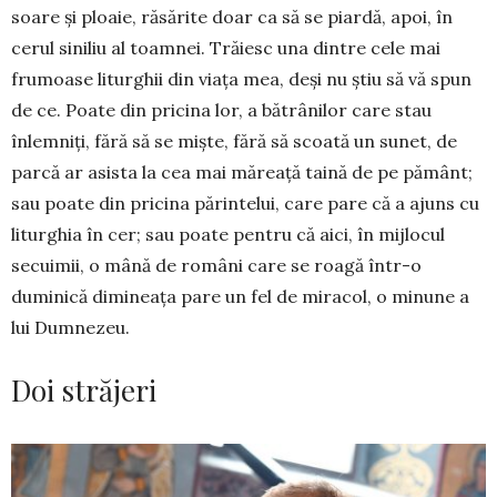
soare și ploaie, răsărite doar ca să se piardă, apoi, în
cerul siniliu al toamnei. Trăiesc una dintre cele mai
frumoase liturghii din viața mea, deși nu știu să vă spun
de ce. Poate din pricina lor, a bătrânilor care stau
înlemniți, fără să se miște, fără să scoată un sunet, de
parcă ar asista la cea mai măreață taină de pe pământ;
sau poate din pricina părintelui, care pare că a ajuns cu
litur­ghia în cer; sau poate pentru că aici, în mijlocul
secuimii, o mână de români care se roagă într-o
duminică dimineața pare un fel de miracol, o mi­nune a
lui Dumnezeu.
Doi străjeri