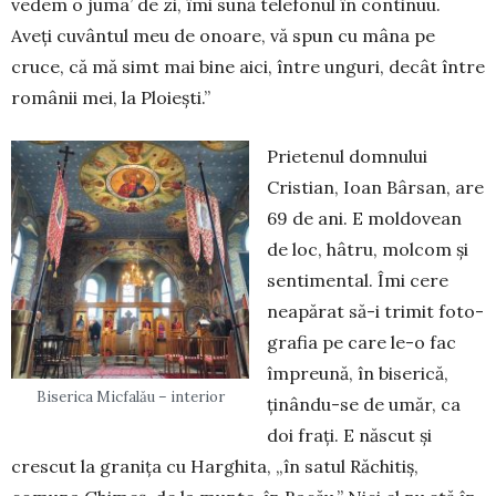
vedem o juma’ de zi, îmi sună telefonul în continuu.
Aveți cu­vân­tul meu de onoa­re, vă spun cu mâna pe
cruce, că mă simt mai bine aici, între unguri, decât între
românii mei, la Plo­iești.”
Prietenul dom­nu­lui
Cristian, Ioan Bârsan, are
69 de ani. E moldovean
de loc, hâtru, molcom și
sentimental. Îmi cere
neapărat să-i trimit foto­
gra­fia pe care le-o fac
împreună, în biserică,
Biserica Micfalău – interior
ținân­du-se de umăr, ca
doi frați. E născut și
crescut la granița cu Harghita, „în satul Răchitiș,