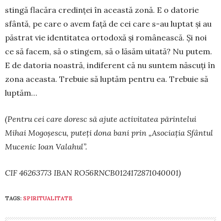
stingă flacăra credinței în această zonă. E o datorie
sfântă, pe care o avem față de cei care s-au luptat și au
păstrat vie identitatea ortodoxă și românească. Și noi
ce să facem, să o stingem, să o lăsăm uita­tă? Nu putem.
E de datoria noastră, indiferent că nu suntem născuți în
zona aceasta. Trebuie să luptăm pentru ea. Trebuie să
luptăm…
(Pentru cei care doresc să ajute activitatea pă­rintelui
Mihai Mogoșescu, puteți dona bani prin „Asociația Sfântul
Mucenic Ioan Valahul”.
CIF 46263773 IBAN RO56RNCB0124172871040001)
TAGS:
SPIRITUALITATE