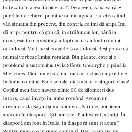
bote­zată în această biserică!”. De aceea, ca să vă răs­
pund la întrebare, pe mine nu mă apucă tristețea când
văd situația din prezent, din contră, ea îmi dă aripi. Îmi
dă aripi, pentru că știu că, în străfundul lor, până la
urmă, există o conștiință a faptului că au fost români
ortodocși. Mulți se și consideră ortodocși, deși poate că
nu mai vorbesc limba ro­mână. Din păcate, este și o
problemă a sistemului. De la Sfântu Gheorghe și până la
Miercurea Ciuc, nu există nici măcar o clasă cu predare
în limba română! Nu o școală, nici măcar o singură clasă!
Copilul meu face naveta zilnic 90 de kilometri dus-
întors, ca să învețe în limba română. Aveam un
credincios la Bățani și îmi spunea: „Părinte, noi aicea
suntem în diasporă”. Și i-am zis: „E adevărat, să știți. În
diasporă am fost în Italia, în diasporă sunt și acum.”
Pentru mine e o misiune continuă. Dar, v-am zis, nu