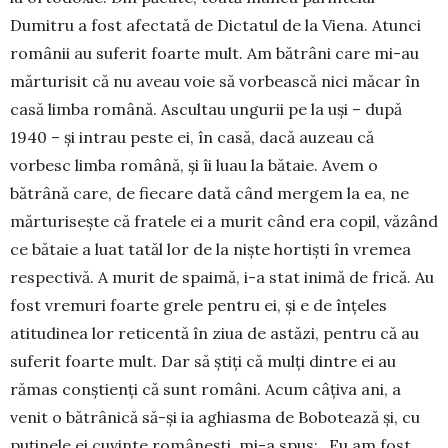
Dumitru a fost afectată de Dictatul de la Viena. Atunci
românii au sufe­rit foarte mult. Am bă­trâni care mi-au
mărtu­risit că nu aveau voie să vorbească nici măcar în
casă limba română. As­cultau ungurii pe la uși – după
1940 – și intrau peste ei, în casă, dacă auzeau că
vorbesc limba română, și îi luau la bătaie. Avem o
bătrână care, de fiecare dată când mergem la ea, ne
mărturisește că fratele ei a murit când era copil, văzând
ce bătaie a luat tatăl lor de la niște hor­tiști în vremea
respec­tivă. A murit de spaimă, i-a stat inimă de frică. Au
fost vremuri foarte grele pentru ei, și e de înțeles
atitudinea lor reticentă în ziua de as­tăzi, pentru că au
suferit foarte mult. Dar să știți că mulți dintre ei au
rămas conștienți că sunt români. Acum câțiva ani, a
venit o bătrânică să-și ia aghiasma de Bobotează și, cu
puținele ei cuvinte românești, mi-a spus: „Eu am fost