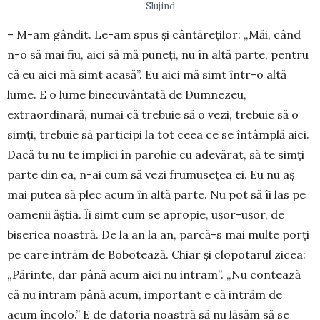
Slujind
– M-am gândit. Le-am spus și cântăreților: „Măi, când
n-o să mai fiu, aici să mă puneți, nu în altă parte, pentru
că eu aici mă simt acasă”. Eu aici mă simt într-o altă
lume. E o lume binecu­vântată de Dumnezeu,
extraordinară, numai că trebuie să o vezi, trebuie să o
simți, trebuie să participi la tot ceea ce se întâmplă aici.
Dacă tu nu te implici în parohie cu adevărat, să te simți
parte din ea, n-ai cum să vezi frumusețea ei. Eu nu aș
mai putea să plec acum în altă parte. Nu pot să îi las pe
oamenii ăștia. Îi simt cum se apropie, ușor-ușor, de
biserica noastră. De la an la an, parcă-s mai multe porţi
pe care intrăm de Bobotează. Chiar și clopotarul zicea:
„Părinte, dar până acum aici nu intram”. „Nu contează
că nu intram până acum, important e că intrăm de
acum încolo.” E de datoria noastră să nu lăsăm să se