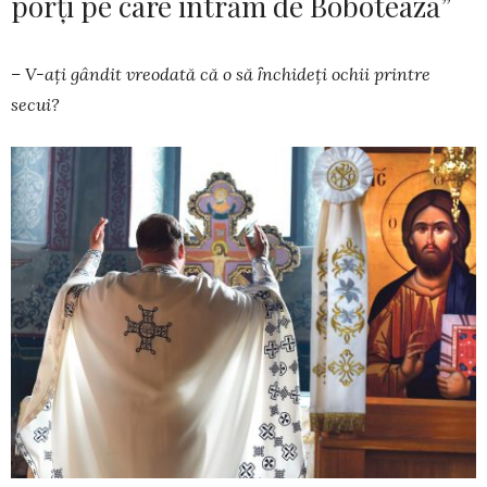
porţi pe care intrăm de Bobotează”
– V-aţi gândit vreodată că o să ȋnchideţi ochii printre
secui?