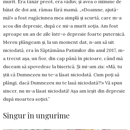
murit. Era tânăr preot, era văduv, și avea o minune de
băiat de doi ani, rămas fără mamă. „«Doamne, ajută-
mă!» a fost rugăciunea mea simplă și scur­tă, care m-a
scos din depresie, după ce mi-a murit soția. Am fost
aproape un an de zile într-o depresie foarte puternică.
Mereu plângeam și, la un mo­ment dat, n-am să uit
niciodată, era în Săptămâna Patimilor din anul 2017, m-
a trecut așa, un fior, din cap până în picioare, când mă
duceam să spovedesc la biserică. Și mi-am zis: «Mă, tu
știi că Dumnezeu nu te-a lăsat niciodată. Cum poți să
plângi, dacă Dumnezeu nu te lasă niciodată?!» Vă spun
sincer, nu m-a lăsat niciodată! Așa am ieșit din depresie
după moartea soției.”
Singur în ungurime