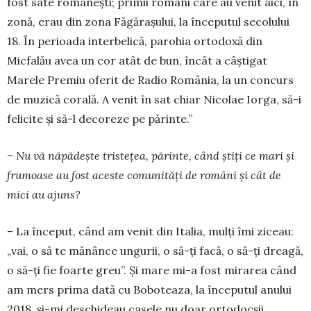
fost sate românești; primii ro­mâni care au venit aici, în
zonă, erau din zona Făgărașului, la începu­tul secolului
18. În pe­rioada interbelică, pa­ro­hia ortodoxă din
Micfalău avea un cor atât de bun, încât a câștigat
Marele Premiu oferit de Radio România, la un concurs
de muzică co­rală. A venit în sat chiar Nicolae Iorga, să-i
feli­cite și să-l decoreze pe părinte.”
– Nu vă năpădește tristețea, părinte, când știți ce mari și
frumoase au fost aceste comunități de români și cât de
mici au ajuns?
– La început, când am venit din Italia, mulți îmi ziceau:
„vai, o să te mănânce ungurii, o să-ți facă, o să-ți dreagă,
o să-ți fie foarte greu”. Și mare mi-a fost mirarea când
am mers prima dată cu Bobo­teaza, la începutul anului
2018, și-mi deschideau casele nu doar ortodocșii