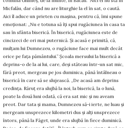
comuna Ghi­meș, de la munte, în Bacău.” Nici el nu stă în
Micfalău, dar când nu are liturghie la el în sat, o caută.
Aici îl aduce un prieten cu mașina, pentru că, îmi spune
emoționat: „Nu e totuna să îți spui rugăciunea în casa ta
sau în sfânta biserică. În biserică, rugăciunea este de
cincizeci de ori mai pu­ternică. Și acasă e primită, că,
mulțam lui Dum­nezeu, o rugăciune face mai mult decât
orice pe fața pământului.” Școala mersului la biserică a
deprins-o de la ai lui, care, deși stăteau într-un sat mic,
fără preot, mergeau pe jos duminica, până întâlneau o
biserică în care să se slujească. „De acasă am deprins
credința. Răruț era slujbă la noi, la biserică, la o lună,
poate la două luni odată, că era sat mic și nu aveam
preot. Dar tata și mama, Dumnezeu să-i ierte, ne luau și
mergeam unsprezece kilometri dus și alți unsprezece
întors, până la Făget, unde era slujbă în fiece duminică.