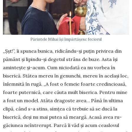
Părintele Mihai își împărtășesc feciorul
„Șșt!”, îi spunea bunica, ridicându-și puțin privirea din
pământ și lipindu-și degetul strâns de buze. Asta își
amintește și-acum. Cum niciodată ea nu vorbea în
biserică. Stătea mereu în genunchi, mereu în același loc,
înlemnită în rugă. „A fost o femeie foarte credincioasă,
foarte puternică, care căuta mult biserica. Pentru mine
a fost un model. Atâta dragoste a­vea… Până în ulti­ma
clipă, când s-a stins, simțea că tre­buie să se ducă la
biserică, deși nu mai putea să mear­gă. Acasă avea ru­
găciunea neîntre­rupt. Parcă îi văd și acum ceaslovul