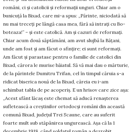
români, ci și catolicii și reformații unguri. Chiar am o
bunicuță la Bixad, care mi-a spus: „Părinte, niciodată să
nu mai treceți pe lângă casa mea, fără să intrați cu Bo­
boteaza!” – și este catolică. Am și cazuri de reformați.
Chiar acum două săptămâni, am avut slujbă la Bățani,
unde am fost și am făcut o sfințire; ei sunt reformați.
Am făcut și parastase pentru o familie de catolici din
Bixad, cărora le murise băiatul. Să vă mai dau o mărturie,
de la părintele Du­mitru Trifan, cel în timpul căruia s-a
ridicat biserica nouă de la Bixad, căreia eu i-am
schimbat tabla de pe acoperiș. E un hrisov care zice așa:
„Acest sfânt lăcaș este chemat să aducă renașterea
sufletească a creștinilor orto­docși români din această
comună Bixad, județul Trei Scaune, care au suferit
foarte mult sub stăpâ­nirea ungurească. Așa că la 1
decembrie 1918, când soldatul român a dezrobit