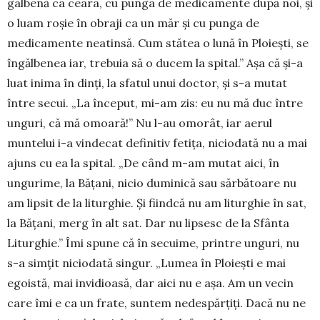
galbe­nă ca ceara, cu pun­ga de medicamente după noi, și
o luam roșie în obraji ca un măr și cu punga de
medicamente neatin­să. Cum stătea o lună în Ploiești, se
îngăl­benea iar, trebuia să o ducem la spital.” Așa că și-a
luat inima în dinți, la sfatul unui doctor, și s-a mutat
între secui. „La înce­put, mi-am zis: eu nu mă duc între
unguri, că mă omoară!” Nu l-au omorât, iar aerul
muntelui i-a vindecat defi­nitiv fetița, niciodată nu a mai
ajuns cu ea la spital. „De când m-am mutat aici, în
ungurime, la Bă­țani, nicio duminică sau sărbătoare nu
am lipsit de la liturghie. Și fiindcă nu am liturghie în sat,
la Bățani, merg în alt sat. Dar nu lipsesc de la Sfânta
Liturghie.” Îmi spune că în secuime, printre un­guri, nu
s-a simțit ni­ciodată singur. „Lu­mea în Ploiești e mai
egoistă, mai in­vidioasă, dar aici nu e așa. Am un vecin
care îmi e ca un fra­te, suntem nedes­păr­țiți. Dacă nu ne