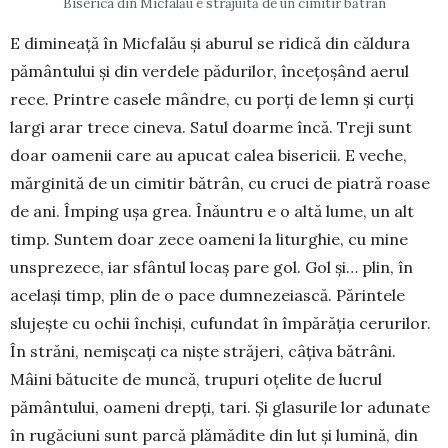
Biserica din Micfalău e străjuită de un cimitir bătrân
E dimineață în Micfalău și aburul se ridică din căldura
pământului și din verdele pădurilor, înce­țo­șând aerul
rece. Printre casele mândre, cu porți de lemn și curți
largi arar trece cineva. Satul doar­me încă. Treji sunt
doar oamenii care au apucat calea bisericii. E veche,
mărginită de un cimitir bătrân, cu cruci de piatră roase
de ani. Împing ușa grea. Înăuntru e o altă lume, un alt
timp. Sun­tem doar zece oa­meni la liturghie, cu mine
unsprezece, iar sfântul locaș pare gol. Gol și… plin, în
ace­lași timp, plin de o pace dumnezeiască. Părintele
slujește cu ochii închiși, cufun­dat în împărăția ceru­rilor.
În străni, nemișcați ca niște străjeri, câțiva bătrâni.
Mâini bătucite de muncă, trupuri oțelite de lucrul
pământului, oameni drepți, tari. Și glasu­rile lor adunate
în rugăciuni sunt parcă plămădite din lut și lumină, din