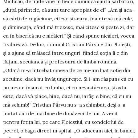
Micfalău, de unde vine în fiece duminică sau la sărbători,
„după părintele, că sunt tare apropiat de el”. „Am și aca­
să cărți de rugăciune, citesc și seara, înainte să mă culc,
și dimineața, când mă trezesc, mai citesc și peste zi, dar
ca în biserică nu e nicăieri.” Și când spune nicăieri, vocea
îi vibrează. De loc, domnul Cristian Pârvu e din Ploiești,
și a ajuns să trăiască între unguri, fiindcă soția îi e din
Bățani, secuiancă și profesoară de limba română.
„Odată m-a întrebat cineva de ce mi-am luat soție din
secuime, dacă nu învăț un­gurește. Și i-am răspuns că eu
nu m-am însurat cu limba, ci cu nevastă-mea, și asta
este, dacă vă place, bine, dacă nu, iarăși e bine, că eu nu
mă schimb!” Cristian Pârvu nu s-a schimbat, deși s-a
mutat aici de mai bine de două­zeci de ani. A venit
pentru fetița lui, pe care Ploieștiul, cu sondele lui de
petrol, o băga direct în spital. „O aduceam aici, la bunici,