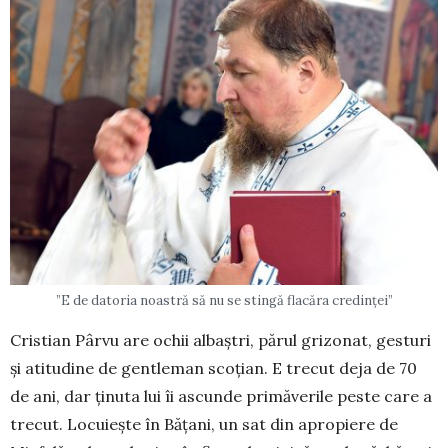
”E de datoria noastră să nu se stingă flacăra credinței”
Cristian Pârvu are ochii albaștri, părul grizo­nat, gesturi
și atitudine de gentleman scoțian. E trecut deja de 70
de ani, dar ținuta lui îi ascunde primăverile peste care a
trecut. Locuiește în Bă­țani, un sat din apropiere de