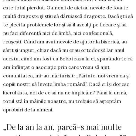
este totul pierdut. Oamenii de aici au nevoie de foarte
multă dragoste și știu să dăruiască dragoste. Dacă știi să
te pleci la problemele lor și să îl asculți pe fiecare și să
nu faci diferență nici de limbă, nici confesională,
reușești. Când am avut nevoie de ajutor la biserică, au
sărit și unguri, chiar dacă nu erau ortodocși! Iar anul
acesta, când am fost cu Boboteaza la ei, spunându-le că
am înființat o asociație prin care vreau să ajut
comunitatea, mi-au mărturisit: „Pă­rinte, noi vrem ca și
copiii noștri să învețe limba română”. Dacă ei își doresc
lucrul ăsta, noi de ce să nu ne implicăm? Până la urmă,
totul stă în mâi­nile noastre, nu trebuie să așteptăm
aprobări de la nimeni.
„De la an la an, parcă-s mai multe