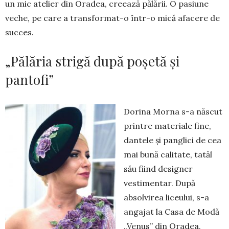
un mic atelier din Oradea, cre­ează pălării. O pasiune
veche, pe care a trans­format-o într-o mică afacere de
succes.
„Pălăria strigă după poșetă și
pantofi”
Dorina Morna s-a născut
printre ma­te­riale fine,
dantele și panglici de cea
mai bună cali­tate, tatăl
său fiind designer
vestimentar. După
absolvirea liceului, s-a
angajat la Casa de Mo­dă
„Venus” din Oradea,