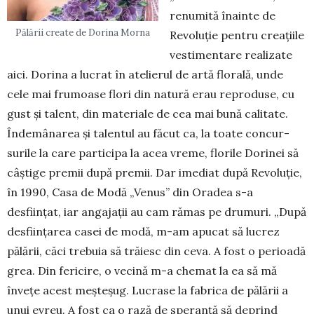
renumită înainte de
Pălării create de Dorina Morna
Revo­luție pentru creațiile
vestimentare realizate
aici. Dorina a lucrat în atelierul de artă florală, unde
cele mai frumoase flori din natură erau reproduse, cu
gust și talent, din materiale de cea mai bună ca­litate.
În­demânarea și talentul au făcut ca, la toate concur­
surile la care participa la acea vreme, florile Dorinei să
câștige premii după premii. Dar imediat după Revoluție,
în 1990, Casa de Modă „Venus” din Oradea s-a
desființat, iar angajații au cam rămas pe drumuri. „După
desființarea casei de modă, m-am apucat să lucrez
pălării, căci trebuia să trăiesc din ceva. A fost o perioadă
grea. Din fericire, o vecină m-a chemat la ea să mă
învețe acest meșteșug. Lucrase la fa­brica de pălării a
unui evreu. A fost ca o rază de speranță să deprind