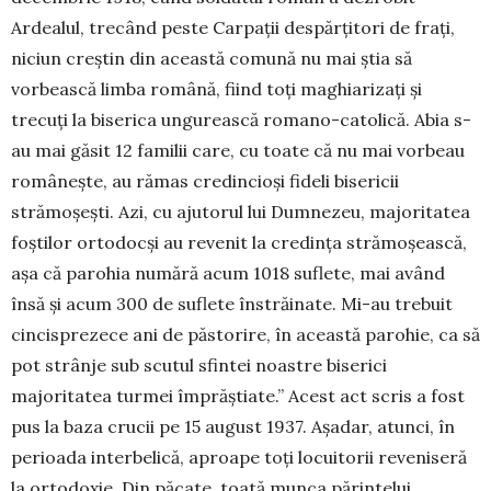
Ardealul, trecând peste Carpații despărțitori de frați,
niciun creștin din această comună nu mai știa să
vorbească lim­ba română, fiind toți maghiarizați și
trecuți la biserica ungurească romano-catolică. Abia s-
au mai găsit 12 familii care, cu toate că nu mai vor­beau
românește, au rămas credincioși fideli bise­ricii
strămoșești. Azi, cu ajutorul lui Dumnezeu, majoritatea
foștilor ortodocși au revenit la cre­dința strămoşească,
așa că parohia numără acum 1018 suflete, mai având
însă și acum 300 de suflete înstrăinate. Mi-au trebuit
cincisprezece ani de păstorire, în această parohie, ca să
pot strânje sub scutul sfintei noastre biserici
majoritatea tur­mei împrăștiate.” Acest act scris a fost
pus la baza crucii pe 15 august 1937. Așadar, atunci, în
peri­oada interbelică, aproape toți locuitorii reveniseră
la ortodoxie. Din păcate, toată munca părintelui