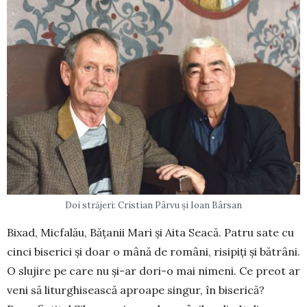
Doi străjeri: Cristian Pârvu și Ioan Bârsan
Bixad, Micfalău, Bățanii Mari și Aita Seacă. Patru sate cu
cinci biserici și doar o mână de ro­mâni, risipiți și bătrâni.
O slujire pe care nu și-ar dori-o mai nimeni. Ce preot ar
veni să liturghi­sească aproape singur, în biserică?