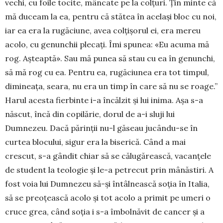
vechi, cu foile to­cite, mâncate pe la colțuri. Țin minte că
mă duceam la ea, pentru că stătea în același bloc cu noi,
iar ea era la ru­găciune, avea col­ți­șorul ei, era mereu
acolo, cu ge­nunchii plecați. Îmi spu­nea: «Eu acu­ma mă
rog. Așteaptă». Sau mă punea să stau cu ea în genunchi,
să mă rog cu ea. Pentru ea, rugăciunea era tot timpul,
dimineața, seara, nu era un timp în care să nu se roage.”
Harul acesta fierbinte i-a încălzit și lui inima. Așa s-a
născut, încă din copilărie, dorul de a-i sluji lui
Dumnezeu. Dacă părinții nu-l găseau jucându-se în
curtea blocului, sigur era la biserică. Când a mai
crescut, s-a gândit chiar să se călugă­rească, vacanțele
de student la teologie și le-a petrecut prin mânăstiri. A
fost voia lui Dumnezeu să-și întâlnească soția în Italia,
să se preoțească acolo și tot acolo a primit pe umeri o
cruce grea, când soția i s-a îmbolnăvit de cancer și a