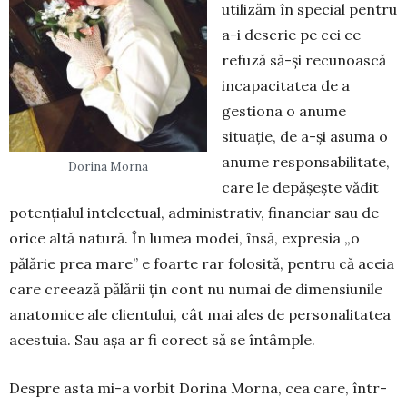
utilizăm în special pentru
a-i descrie pe cei ce
refuză să-și recunoască
incapacitatea de a
gestiona o anume
situație, de a-și asuma o
anume responsabilitate,
Dorina Morna
care le depășește vădit
potențialul intelectual, administrativ, financiar sau de
orice altă natură. În lumea modei, însă, ex­presia „o
pălărie prea mare” e foarte rar fo­losită, pentru că aceia
care creează pălării țin cont nu numai de dimensiunile
anatomice ale clientului, cât mai ales de personalitatea
acestuia. Sau așa ar fi corect să se întâmple.
Despre asta mi-a vorbit Dorina Morna, cea care, într-