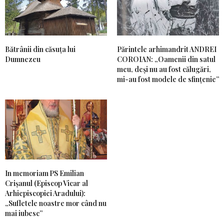
Bătrânii din căsuța lui
Părintele arhimandrit ANDREI
Dumnezeu
COROIAN: „Oamenii din satul
meu, deși nu au fost călugări,
mi-au fost modele de sfințenie”
In memoriam PS Emilian
Crișanul (Episcop Vicar al
Arhiepiscopiei Aradului):
„Sufletele noastre mor când nu
mai iubesc”