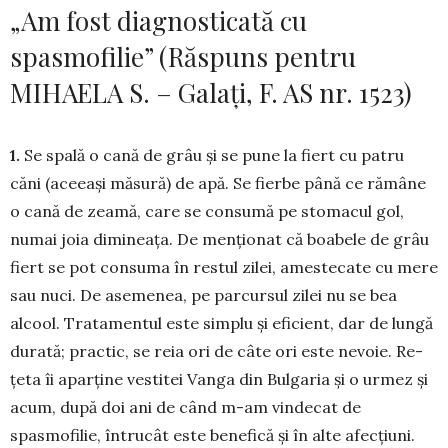
„Am fost diagnosticată cu
spasmofilie” (Răspuns pentru
MIHAELA S. – Galați, F. AS nr. 1523)
1.
Se spală o cană de grâu și se pune la fiert cu patru
căni (aceeași măsură) de apă. Se fierbe până ce rămâne
o cană de zeamă, care se consumă pe sto­macul gol,
numai joia dimineața. De menționat că boabele de grâu
fiert se pot consuma în restul zi­lei, amestecate cu mere
sau nuci. De asemenea, pe parcursul zilei nu se bea
alcool. Tra­ta­mentul este simplu și eficient, dar de lungă
durată; prac­tic, se reia ori de câte ori este nevoie. Re­
țeta îi aparține ves­­titei Vanga din Bulgaria și o urmez și
acum, după doi ani de când m-am vindecat de
spasmofilie, în­trucât este be­nefică și în alte afecțiuni.