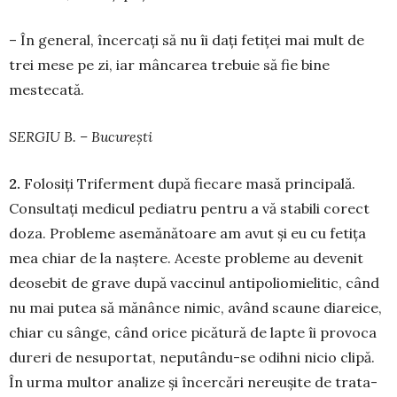
– În general, în­cercați să nu îi dați fetiței mai mult de
trei mese pe zi, iar mâncarea trebuie să fie bine
mestecată.
SERGIU B. – București
2.
Folosiți Triferment după fiecare masă prin­ci­pală.
Con­­sultați medicul pediatru pentru a vă sta­bili corect
do­za. Probleme ase­mă­nă­toare am avut și eu cu fetița
mea chiar de la naș­tere. Aceste pro­bleme au devenit
de­o­sebit de grave după vaccinul anti­polio­mielitic, când
nu mai putea să mă­nânce nimic, având sca­une dia­re­i­ce,
chiar cu sânge, când orice pi­că­tură de lap­te îi pro­vo­ca
dureri de nesupor­tat, nepu­tân­du-se odih­ni nicio cli­pă.
În ur­ma mul­tor ana­lize și în­cercări ne­re­u­șite de tra­­ta­