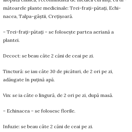
mătoarele plante medicinale: Trei-frați-pătați, Echi­
nacea, Talpa-gâștii, Crețișoară.
– Trei-frați-pătați – se folosește partea aeriană a
plantei.
Decoct: se beau câte 2 căni de ceai pe zi.
Tinctură: se iau câte 30 de picături, de 2 ori pe zi,
adăugate în puțină apă.
Vin: se ia câte o lingură, de 2 ori pe zi, după masă.
– Echinacea – se folosesc florile.
Infuzie: se beau câte 2 căni de ceai pe zi.