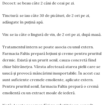
Decoct: se beau câte 2 căni de ceai pe zi.
Tinctură: se iau câte 30 de picături, de 2 ori pe zi,
adăugate în puțină apă.
Vin: se ia câte o lingură de vin, de 2 ori pe zi, după masă.
Tratamentul intern se poate asocia cu unul ex­tern.
Farmacia Faltis prepară loțiuni și creme pentru pruritul
dermic. Există și un prurit senil, cauza con­cretă fiind
chiar bătrânețea. Vârsta afectează starea pielii care se
usucă și provocă mâncărimi in­su­portabile. În acest caz
sunt suficiente cremele emo­liente, aplicate extern.
Pentru pruritul senil, farma­cia Faltis prepară o cremă
emolientă cu un extract moale de iederă.