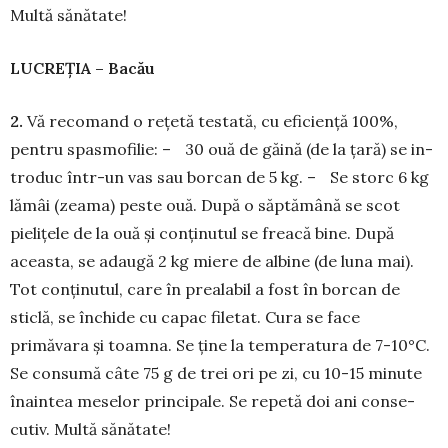
Multă sănătate!
LUCREȚIA – Bacău
2.
Vă recomand o rețetă testată, cu efi­ciență 100%,
pentru spasmofilie: – 30 ouă de găină (de la țară) se in­
tro­duc într-un vas sau borcan de 5 kg. – Se storc 6 kg
lămâi (zeama) peste ouă. După o săptămână se scot
pielițele de la ouă și con­ținutul se freacă bine. După
aceasta, se adaugă 2 kg miere de albine (de luna mai).
Tot conținutul, care în prealabil a fost în borcan de
sticlă, se închide cu capac filetat. Cura se face
primăvara și toamna. Se ține la temperatura de 7-10°C.
Se consumă câte 75 g de trei ori pe zi, cu 10-15 minute
înaintea me­se­lor principale. Se repetă doi ani conse­
cutiv. Multă să­nă­tate!