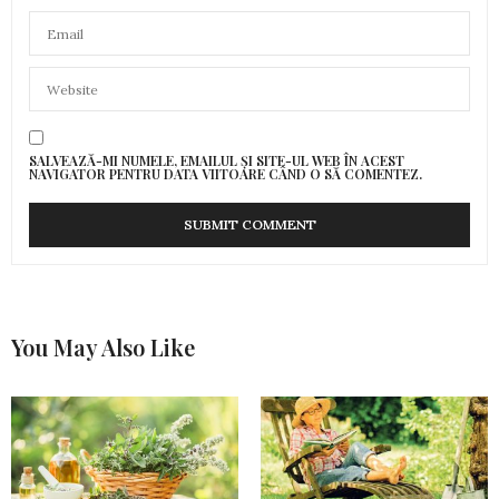
SALVEAZĂ-MI NUMELE, EMAILUL ȘI SITE-UL WEB ÎN ACEST
NAVIGATOR PENTRU DATA VIITOARE CÂND O SĂ COMENTEZ.
You May Also Like