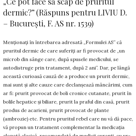
„Ce pot face să scap de pruritul
dermic?” (Răspuns pentru LIVIU D.
– București, F. AS nr. 1539)
Menționați în întrebarea adresată „Formulei AS” că
pruritul dermic de care suferiți ar fi pro­vocat de „un
microb din sânge care, după spusele medicului, se
autodistruge prin tratament, după 2 ani”. Dar, pe lângă
această curioasă cauză de a produce un prurit dermic,
mai sunt și alte cauze care declanșează mâncărimi, cum
ar fi: prurit pro­vocat de boli cronice cutanate, prurit în
bolile hepa­tice și biliare, prurit la praful din casă, prurit
produs de acarieni, prurit provocat de plante
(ambrozie) etc. Pentru pruritul rebel care nu vă dă pace,
vă pro­pun un tratament complementar la medicația
alo­pată clasică, recomandată de medicii curanți, cu ur­