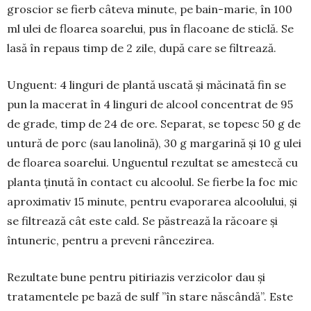
gros­cior se fierb câteva minute, pe bain-marie, în 100
ml ulei de floarea soarelui, pus în flacoane de sticlă. Se
lasă în repaus timp de 2 zile, după care se filtrează.
Unguent: 4 linguri de plantă uscată și măcinată fin se
pun la macerat în 4 linguri de alcool con­centrat de 95
de grade, timp de 24 de ore. Separat, se topesc 50 g de
untură de porc (sau lanolină), 30 g margarină și 10 g ulei
de floarea soarelui. Un­guentul rezultat se amestecă cu
planta ținută în con­tact cu alcoolul. Se fierbe la foc mic
aproxi­mativ 15 minute, pentru evaporarea alcoolului, și
se filtrează cât este cald. Se păstrează la răcoare și
întuneric, pentru a preveni râncezirea.
Rezultate bune pentru pitiriazis verzicolor dau și
tratamentele pe bază de sulf ’’în stare năs­cân­dă’’. Este