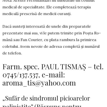
Notă: Aceste recomandări nu substituie un consult
medical de specialitate. Ele completează terapia
medicală prescrisă de medicii curanți.
Dacă sunteți interesată de unele din preparatele
prezentate mai sus, vi le putem trimite prin Poșta Ro­
mână sau Fan Courier, cu plata ramburs la pri­mirea
coletului. Avem nevoie de adresa completă și numărul
de telefon.
Farm. spec. PAUL TISMAȘ – tel.
0745/137.537, e-mail:
aroma_tis@yahoo.com
„Sufăr de sindromul picioarelor
neliniştite” (Răspuns pentru