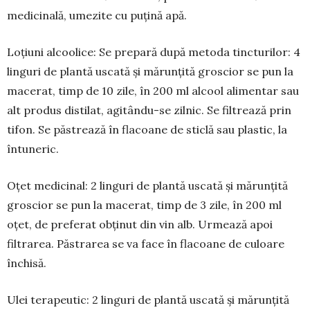
medicinală, umezite cu puțină apă.
Loțiuni alcoolice: Se prepară după metoda tinc­turilor: 4
linguri de plantă uscată și mărunțită gros­cior se pun la
macerat, timp de 10 zile, în 200 ml al­cool alimentar sau
alt pro­dus distilat, agitân­du-se zilnic. Se filtrează prin
tifon. Se păstrează în fla­coane de sti­clă sau plastic, la
întuneric.
Oțet medicinal: 2 lin­guri de plantă uscată și mărunțită
gros­cior se pun la macerat, timp de 3 zile, în 200 ml
oțet, de preferat obținut din vin alb. Ur­mează apoi
filtrarea. Păs­trarea se va face în fla­coane de culoare
închisă.
Ulei terapeutic: 2 lin­guri de plantă uscată și mărunțită