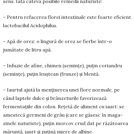
sens. Iată câteva posibile remedii naturiste:
– Pen­tru refacerea florei intestinale este foarte eficient
lac­to­ba­cilul Acidophilus.
– Apă de orez: o lingură de orez se fierbe într-o
jumătate de litru apă.
– Infuzie de afi­ne, chimen (semințe), puțin co­riandru
(semințe), puțin le­uștean (frunze) și Mentă.
– Iaurtul ajută la menținerea unei flore nor­male, pe
când laptele dulce și brânzeturile fa­vo­ri­zează
fermentațiile din colon. Rețetă de aliment cu ia­urt: se
amestecă germeni de grâu (care se găsesc în ma­ga­
zinele naturiste), puțin morcov crud dat pe răzătoarea
măruntă, iaurt și puțină miere de albine.