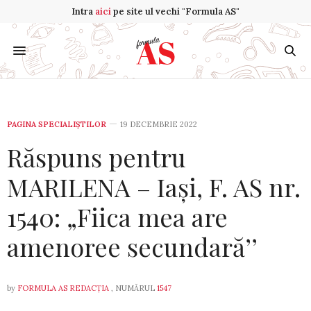
Intra
aici
pe site ul vechi "Formula AS"
PAGINA SPECIALIȘTILOR
19 DECEMBRIE 2022
Răspuns pentru
MARILENA – Iași, F. AS nr.
1540: „Fiica mea are
amenoree secundară’’
by
FORMULA AS REDACȚIA
, NUMĂRUL
1547