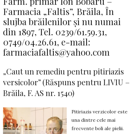
Farm. primar Ion Bobaru –
Farmacia „Faltis”, Brăila, În
slujba brăilenilor și nu numai
din 1897, Tel. 0239/61.59.31,
0749/04.26.61, e-mail:
farmaciafaltis@yahoo.com
„Caut un remediu pentru pitiriazis
versicolor” (Răspuns pentru LIVIU –
Brăila, F. AS nr. 1540)
Pitiriazis verzicolor este
una dintre cele mai
frecvente boli ale pielii.