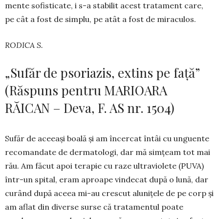
men­te sofis­ti­cate, i s-a sta­bilit acest tra­ta­ment ca­re,
pe cât a fost de simplu, pe atât a fost de mi­ra­cu­­los.
RODICA S.
„Sufăr de psoriazis, extins pe față”
(Răspuns pentru MARIOARA
RĂICAN – Deva, F. AS nr. 1504)
Sufăr de ace­eași boa­lă și am în­cercat întâi cu ungu­ente
re­co­man­date de dermatologi, dar mă sim­țeam tot mai
rău. Am fă­cut apoi terapie cu raze ultraviolete (PUVA)
într-un spi­tal, eram aproa­pe vinde­cat după o lună, dar
curând după aceea mi-au cres­cut alunițele de pe corp și
am aflat din di­verse surse că trata­mentul poa­te