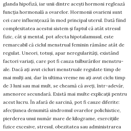
glanda hipofiză, iar unii dintre acești hor­moni reglează
func­ția hormonală a ovarelor. Hor­monii ovarieni sunt
cei care influențează în mod principal uterul. Dată fiind
complexitatea aces­tui sistem și faptul că atât stresul
fizic, cât și men­tal, pot afecta hipotalamu­sul, este
remarcabil că ciclul menstrual feminin rămâne atât de
regulat. Uneori, totuși, apar neregula­ri­tăți, exis­tând
factori variați, care pot fi cauza tulbu­rărilor men­stru­
ale. Dacă ați avut cicluri men­strua­­le regu­late timp de
mai mul­ți ani, dar în ultima vreme nu ați avut ciclu timp
de 3 luni sau mai mult, se cheamă că aveți, în­tr-adevăr,
amenoree secundară. Există mai multe ex­plicații pen­tru
acest lucru. În afară de sar­ci­nă, pot fi cauze di­fe­rite:
afec­țiu­nea denumită sin­dro­mul ovarelor polichistice,
pier­derea unui nu­măr mare de kilo­­grame, exerci­țiile
fizice ex­ce­­sive, stresul, obe­zitatea sau administrarea