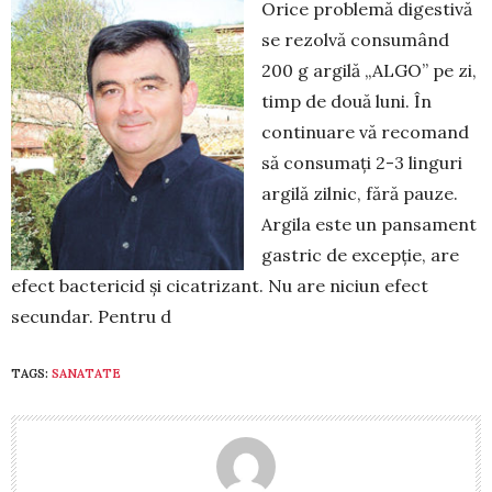
Orice problemă digestivă
se re­zol­vă consumând
200 g argilă „ALGO” pe zi,
timp de două luni. În
continuare vă recomand
să consumați 2-3 linguri
argilă zilnic, fără pauze.
Argila este un pansament
gastric de excepție, are
efect bactericid și cicatrizant. Nu are niciun efect
secundar. Pentru d
TAGS:
SANATATE