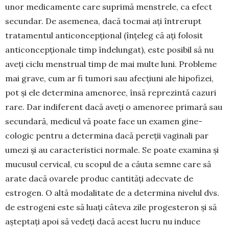
unor me­di­camente care suprimă men­strele, ca efect
secun­dar. De ase­me­nea, dacă tocmai ați întrerupt
trata­men­tul anticon­cepțional (înțeleg că ați folosit
anti­concepționale timp îndelungat), este posibil să nu
aveți ciclu menstrual timp de mai multe luni. Pro­bleme
mai grave, cum ar fi tumori sau afecțiuni ale hipofizei,
pot și ele determina amenoree, însă repre­zintă cazuri
rare. Dar indiferent dacă aveți o ame­noree primară sau
secundară, medicul vă poate face un examen gine­
cologic pentru a determina da­că pereții vaginali par
umezi și au caracteristici nor­male. Se poate examina și
mucusul cervical, cu sco­­pul de a căuta semne care să
arate dacă ovarele produc cantități adecvate de
estrogen. O altă moda­litate de a deter­mina nivelul dvs.
de estrogeni este să luați câteva zile progesteron și să
așteptați apoi să vedeți dacă acest lucru nu induce