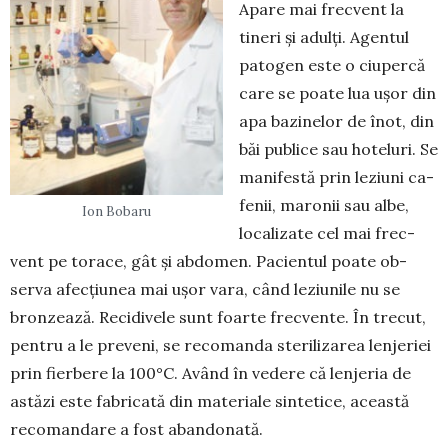
Apare mai frecvent la
tineri și adulți. Agentul
patogen este o ciupercă
care se poate lua ușor din
apa bazinelor de înot, din
băi publice sau hote­luri. Se
manifestă prin leziuni ca­
fenii, maronii sau albe,
Ion Bobaru
localizate cel mai frec­
vent pe torace, gât și abdomen. Pacientul poate ob­
serva afecțiunea mai ușor vara, când leziunile nu se
bronzează. Reci­divele sunt foarte frecvente. În tre­cut,
pentru a le preveni, se recomanda sterili­za­rea lenjeriei
prin fierbere la 100°C. A­vând în vedere că lenjeria de
astăzi este fabricată din materiale sin­tetice, această
recomandare a fost aban­­donată.