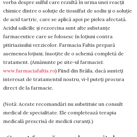
vorba despre sulful care rezultă în urma unei reacții
chimice dintre o soluție de tiosul­fat de sodiu și o soluție
de acid tartric, care se aplică apoi pe pielea afectată.
Acidul salicilic și rezorcina sunt alte substanțe
farmaceutice care se folosesc în loțiuni contra
pitiriazisului verzicolor. Farmacia Faltis prepară
asemenea loțiuni, însoțite de o sche­mă completă de
tratament. (Amănunte pe site-ul farmaciei:
www.farmaciafaltis.ro
) Fiind din Brăila, dacă sunteți
interesat de tratamentul nostru, vi-l puteți procura
direct de la farmacie.
(Notă: Aceste recomandări nu substituie un consult
medical de specialitate. Ele completează terapia
medicală pre­scrisă de medicii cu­ranți.)