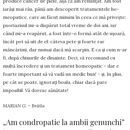
produce cancer de piele, așa că am renunțat. Am fost
iarăși mai rău, până am des­coperit tratamentele ho­
meopatice, care au făcut mi­nuni în ceea ce mă privește:
psoriazisul mi-a dis­pă­rut total vre­me de doi ani, iar
când mi-a reapărut, a fost într-o formă atât de ușoară,
încât pot să uit de el: câteva pete și foarte rar
mâncărimi, dar numai dacă mă scarpin. E ca și cum n-ar
fi, după chinurile de dinainte. Deci, vă re­comand cu
multă încredere și un tratament ho­meo­patic – dar e
foarte important să vă vadă un medic bun! – și, în plus,
pe cât se poate, ignorați boala, chiar da­că pare
imposibil. Vă doresc sănă­tate!
MARIAN G. – Brăila
„Am condropatie la ambii genunchi”