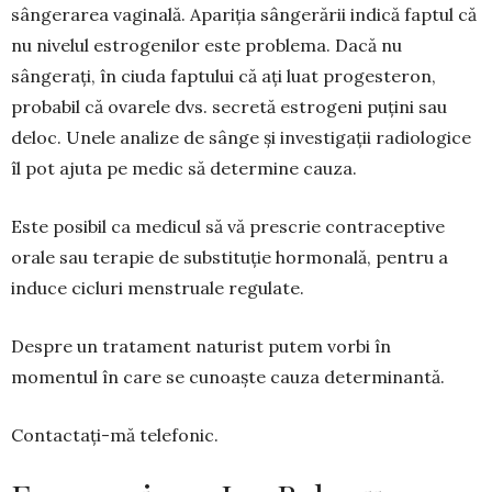
sângerarea va­ginală. Apariția sângerării indică faptul că
nu ni­ve­lul estrogenilor este problema. Dacă nu
sângerați, în ciuda faptului că ați luat progesteron,
probabil că ovarele dvs. secretă estrogeni puțini sau
deloc. Une­le analize de sânge și investigații radiologice
îl pot ajuta pe medic să determine cauza.
Este posibil ca medicul să vă prescrie contra­ceptive
orale sau terapie de substituție hormonală, pentru a
induce cicluri menstruale regulate.
Despre un tratament naturist putem vorbi în
momentul în care se cunoaște cauza determinantă.
Contactați-mă telefonic.