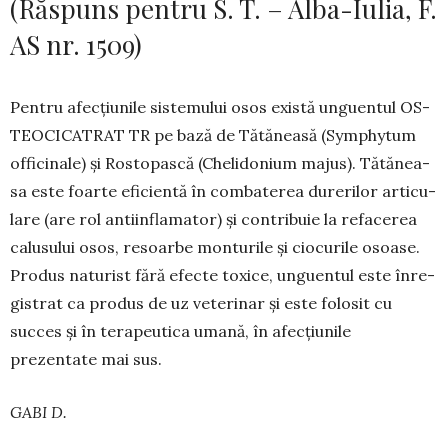
(Răspuns pentru S. T. – Alba-Iulia, F.
AS nr. 1509)
Pentru afecțiunile sistemului osos există ungu­en­tul OS­
TEO­CICATRAT TR pe bază de Tătăneasă (Symphy­tum
officinale) și Rostopască (Chelido­nium majus). Tă­tă­nea­
sa este foarte eficientă în com­bate­rea durerilor ar­ti­cu­
lare (are rol antiinfla­mator) și con­tribuie la refacerea
ca­lusului osos, resoarbe monturile și ciocurile osoase.
Pro­dus natu­rist fără efecte toxice, unguentul este în­re­
gistrat ca produs de uz veterinar și este folosit cu
succes și în tera­peutica umană, în afecțiunile
prezentate mai sus.
GABI D.