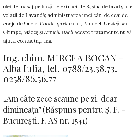
ulei de masaj pe bază de extract de Răşină de brad şi ulei
volatil de Lavandă; admi­nistrarea unei căni de ceai de
coajă de Salcie, Coada-șoricelului, Păducel, Urzică sau
Ghimpe, Măceş şi Arnică. Dacă aceste tratamente nu vă
ajută, contactaţi-mă.
Ing. chim. MIRCEA BOCAN –
Alba Iulia, tel. 0788/23.38.73,
0258/86.56.77
„Am câte zece scaune pe zi, doar
dimineața” (Răspuns pentru Ș. P. –
București, F. AS nr. 1541)