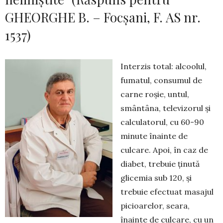
GHEORGHE B. – Focşani, F. AS nr.
1537)
Interzis total: alcoolul,
fumatul, consumul de
carne roşie, untul,
smântâna, televizo­rul şi
calculatorul, cu 60-90
minute înainte de
culcare. Apoi, în caz de
diabet, trebuie ţinută
glicemia sub 120, și
trebuie efectuat masajul
picioarelor, seara,
înainte de culcare, cu un