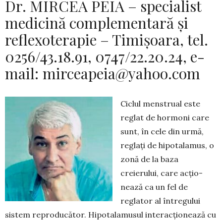
Dr. MIRCEA PEIA – specialist
medicină complementară și
reflexoterapie – Timișoara, tel.
0256/43.18.91, 0747/22.20.24, e-
mail:
mirceapeia@yahoo.com
Ciclul menstrual este
reglat de hormoni care
sunt, în cele din urmă,
reglați de hipotalamus, o
zonă de la baza
creierului, care ac­țio­
nează ca un fel de
reglator al în­tre­gului
sistem reproducător. Hipo­talamusul in­teracționează cu