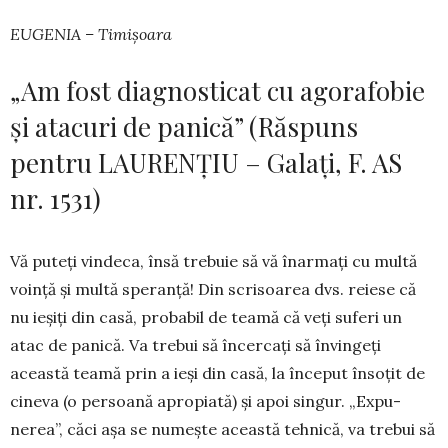
EUGENIA – Timișoara
„Am fost diagnosticat cu agorafobie
și atacuri de panică” (Răspuns
pentru LAURENȚIU – Galați, F. AS
nr. 1531)
Vă puteți vindeca, însă tre­buie să vă înarmați cu multă
voință și multă speranță! Din scrisoa­rea dvs. reiese că
nu ieșiți din casă, probabil de teamă că veți suferi un
atac de panică. Va trebui să încer­cați să în­vingeți
această teamă prin a ieși din casă, la început însoțit de
ci­ne­va (o per­soană apropiată) și apoi singur. „Expu­
nerea”, căci așa se nu­mește această teh­nică, va trebui să