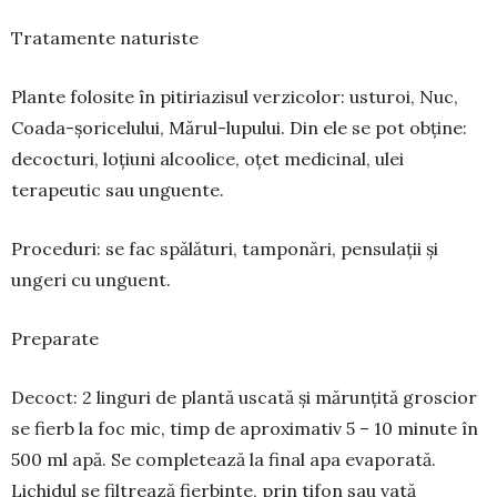
Tratamente naturiste
Plante folosite în pitiriazisul verzicolor: usturoi, Nuc,
Coada-șoricelului, Mărul-lupului. Din ele se pot obține:
decocturi, loțiuni alcoolice, oțet medi­cinal, ulei
terapeutic sau unguente.
Proceduri: se fac spălături, tamponări, pensu­lații și
ungeri cu unguent.
Preparate
Decoct: 2 linguri de plantă uscată și mărunțită groscior
se fierb la foc mic, timp de aproximativ 5 – 10 minute în
500 ml apă. Se completează la final apa evaporată.
Lichidul se filtrează fierbinte, prin tifon sau vată