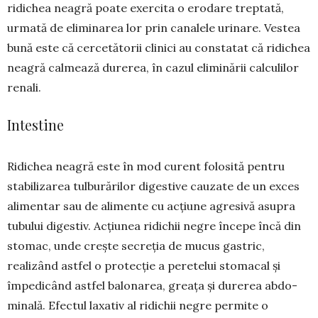
ridichea neagră poate exercita o erodare treptată,
urmată de eli­minarea lor prin canalele urinare. Vestea
bună este că cercetătorii clinici au constatat că ridichea
neagră calmează durerea, în cazul eliminării cal­culilor
renali.
Intestine
Ridichea neagră este în mod curent folosită pentru
stabilizarea tulburărilor digestive cauzate de un exces
alimentar sau de ali­mente cu acțiune agresivă asupra
tubului digestiv. Acțiunea ridichii negre începe încă din
stomac, un­de crește secreția de mucus gas­tric,
realizând astfel o protecție a pere­telui stomacal și
împedicând astfel balonarea, greața și durerea abdo­
minală. Efectul laxativ al ri­di­chii negre permite o