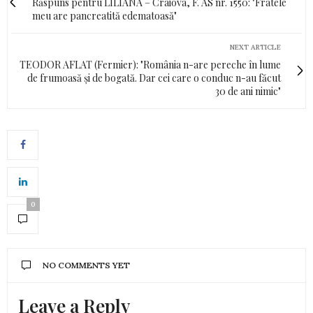
Răspuns pentru LILIANA – Craiova, F. AS nr. 1550: "Fratele
meu are pancreatită edematoasă"
NEXT ARTICLE
TEODOR AFLAT (Fermier): "România n-are pereche în lume
de frumoasă și de bogată. Dar cei care o conduc n-au făcut
30 de ani nimic"
0
NO COMMENTS YET
Leave a Reply