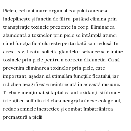
Pielea, cel mai mare organ al corpului ome­nesc,
îndeplinește și funcția de filtru, putând elimina prin
transpirație toxinele prezente în corp. Eliminarea
abundentă a toxinelor prin piele se întâmplă atunci
când funcția ficatului este pertur­bată sau redusă. În
acest caz, ficatul solicită glan­delor sebacee să elimine
toxinele prin piele pentru a corecta disfuncția. Ca să
prevenim eli­mi­narea toxinelor prin piele, este
important, așadar, să stimulăm funcțiile ficatului, iar
ridichea neagră este neîntrecută în această misiune.
Tre­buie menționat și faptul că antioxidanții și fitonu­
trienții cu sulf din ridichea neagră hrănesc cola­ge­nul,
reduc semnele inestetice și combat îmbă­trânirea
prematură a pielii.