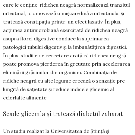
care le conține, ridichea neagră norma­lizează tranzitul
intestinal, promovează o miș­care lină a intestinului și
tratează constipația prin­tr-un efect laxativ. În plus,
acţiunea anti­microbiană exer­citată de ridichea neagră
asupra florei di­gestive conduce la supri­marea
patologiei tubului digestiv și la îmbunătățirea digestiei.
În plus, studiile de cercetare arată că ri­dichea neagră
poa­te promova pier­derea în greutate prin accelerarea
eliminării grăsimilor din organism. Combinația de
ridiche neagră cu alte legume creează o sen­zație pre­
lungită de sațietate și reduce indi­cele glicemic al
celorlalte alimente.
Scade glicemia și tratează diabetul zaharat
Un studiu realizat la Universi­tatea de Știință și