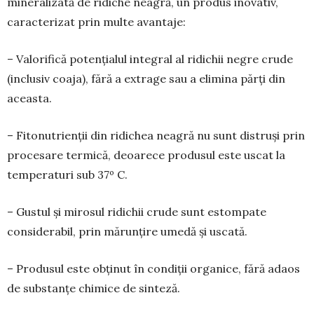
minera­lizată de ri­diche neagră, un produs inovativ,
caracte­rizat prin multe avantaje:
– Valorifică potenția­lul integral al ridichii ne­gre crude
(inclusiv coaja), fără a extrage sau a eli­mina părți din
aceasta.
– Fitonutrienții din ri­dichea neagră nu sunt dis­truși prin
procesare termică, deoarece produsul este uscat la
temperaturi sub 37º C.
– Gustul și mirosul ridichii crude sunt estom­pate
considerabil, prin mărunțire umedă și uscată.
– Produsul este obținut în condiții organice, fără adaos
de substanțe chimice de sinteză.