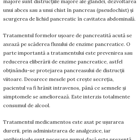
majore sunt distruc­țiile majore ale glan­dei, dezvoltarea
unui abces sau a unui chist în pan­creas (pseudochist) și
scurgerea de lichid pan­crea­tic în cavitatea ab­dominală.
Tratamentul formelor ușoare de pancreatită acu­tă se
axează pe scăderea fluxului de enzime pan­creatice. O
parte importantă a tratamentului este pre­ve­nirea sau
reducerea eliberării de enzime pan­crea­tice, astfel
obținându-se protejarea pancrea­sului de distrucții
viitoare. Deoarece mesele pot crește secreția,
pacientul va fi hrănit intravenos, până ce semnele și
simptomele se ameliorează. Este interzis totalmente
consumul de alcool.
Tratamentul medicamentos este axat pe ușura­rea
durerii, prin administrarea de analgezice, iar
antibioticele sunt necesare numai dacă este pre­zentă