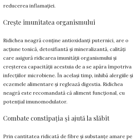
reducerea inflamației.
Crește imunitatea organismului
Ridichea neagră conține antioxidanți puter­nici, are o
acțiune tonică, detoxifiantă şi mine­ralizantă, calități
care asigură ridicarea imunității organismului şi
creșterea capacității acestuia de a se apăra împotriva
infecţiilor microbiene. În ace­laşi timp, inhibă alergiile şi
eczemele alimen­tare și reglează digestia. Ridichea
neagră este recomandată că aliment funcțional, cu
potențial imunomodulator.
Combate constipația și ajută la slăbit
Prin cantitatea ridicată de fibre și substanțe amare pe