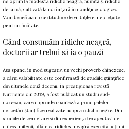
ne oprim la mo­desta ridiche neagră, numită și ridiche
de iarnă, cultivată la noi în țară în condiții ecologice.
Vom beneficia cu certitudine de virtuțile ei neprețuite
pentru sănătate.
Când consumăm ridiche neagră,
doctorii ar trebui să ia o pauză
Așa spune, în mod sugestiv, un vechi proverb chinezesc,
a cărui valabilitate este confirmată de studiile științifice
din ultimele două decenii. În prestigioasa revistă
Nutrients din 2019, a fost publicat un studiu sud-
coreean, care cuprinde o sin­teză a principalelor
cercetări științifice reali­zate asupra ridichii negre. Din
studiile de cer­cetare și din experiența terapeutică de
câteva milenii, aflăm că ridichea neagră exercită acțiuni