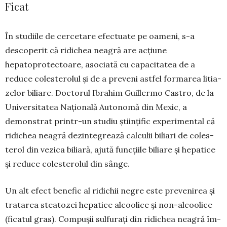
Ficat
În studiile de cercetare efectuate pe oameni, s-a
descoperit că ridichea neagră are acțiune
hepatoprotectoare, asociată cu capacitatea de a
reduce colesterolul și de a preveni astfel formarea litia­
zelor biliare. Doctorul Ibrahim Guillermo Castro, de la
Uni­versitatea Națională Autonomă din Mexic, a
demonstrat prin­tr-un studiu științific experimental că
ridichea neagră dezinte­grează calculii biliari de coles­
terol din vezica biliară, ajută funcțiile biliare și hepatice
și reduce co­lesterolul din sânge.
Un alt efect benefic al ridi­chii negre este prevenirea și
tra­tarea steatozei hepatice al­coolice și non-alcoolice
(ficatul gras). Compușii sulfurați din ridichea neagră îm­