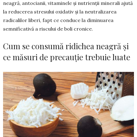
neagră, antocianii, vita­minele și nutrienții minerali ajută
la redu­cerea stresului oxidativ și la neutralizarea
radicalilor liberi, fapt ce conduce la di­minuarea
semnificativă a riscului de boli cronice.
Cum se consumă ridichea neagră și
ce măsuri de precauție trebuie luate