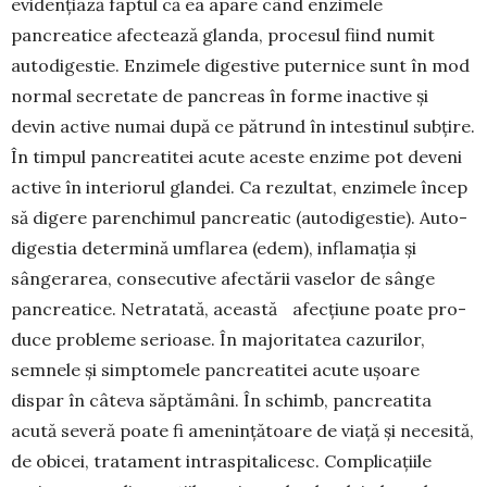
evidențiază fap­tul că ea apare când enzimele
pancreatice afec­tează glanda, procesul fiind nu­mit
autodi­ges­tie. Enzimele di­ges­tive pu­ter­nice sunt în mod
normal secre­tate de pancreas în forme inac­tive și
devin active numai după ce pătrund în intes­tinul subțire.
În timpul pancrea­titei acute aces­te enzime pot de­veni
active în interiorul glandei. Ca rezultat, enzimele încep
să di­gere paren­chimul pancreatic (au­todiges­tie). Auto­
digestia de­termină umflarea (edem), inflamația și
sângerarea, conse­cutive afec­tării vaselor de sânge
pancreatice. Netra­tată, aceas­tă afecțiune poate pro­
duce probleme serioase. În majoritatea cazurilor,
semnele și simp­tomele pan­creatitei acute ușoare
dispar în câteva săptămâni. În schimb, pancreatita
acută severă poate fi ame­nințătoare de viață și necesită,
de obi­cei, tratament intraspitalicesc. Com­plicațiile