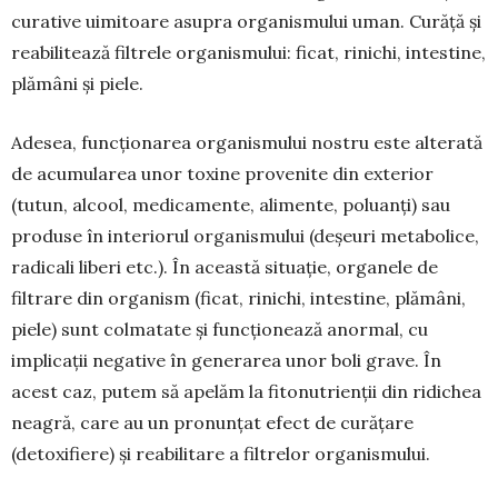
curative uimitoare asupra organismului uman. Curăță și
reabilitează filtrele organismului: ficat, rinichi, intestine,
plămâni și piele.
Adesea, funcționarea organismului nostru este alterată
de acumularea unor toxine provenite din exterior
(tutun, alcool, medicamente, alimente, poluanți) sau
produse în interiorul organismului (deșeuri metabolice,
radicali liberi etc.). În aceas­tă situație, organele de
filtrare din organism (ficat, rinichi, intestine, plămâni,
piele) sunt colmatate și funcționează anormal, cu
implicații negative în generarea unor boli grave. În
acest caz, putem să apelăm la fitonutrienții din ridichea
neagră, care au un pronunțat efect de curățare
(detoxifiere) și reabilitare a filtrelor organismului.