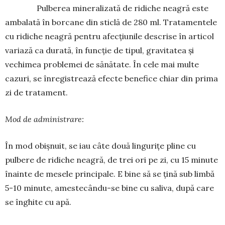
Pulberea mineralizată de ridiche neagră este
ambalată în borcane din sticlă de 280 ml. Tra­ta­mentele
cu ridiche neagră pentru afecțiunile descrise în articol
variază ca durată, în funcție de ti­pul, gravitatea și
vechimea proble­mei de sănă­tate. În cele mai multe
cazuri, se înregistrează efecte bene­fice chiar din prima
zi de tratament.
Mod de administrare:
În mod obișnuit, se iau câte două lingurițe pli­ne cu
pulbere de ridiche neagră, de trei ori pe zi, cu 15 minute
înainte de mesele principale. E bine să se țină sub limbă
5-10 minute, amestecându-se bine cu saliva, după care
se înghite cu apă.