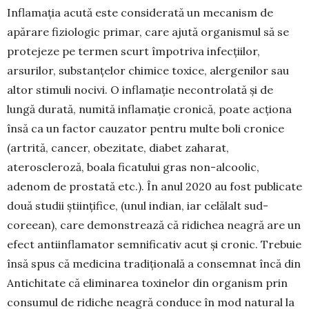
Inflamația acută este considerată un mecanism de
apărare fiziologic primar, care ajută orga­nismul să se
protejeze pe termen scurt împotriva infecțiilor,
arsurilor, substanțelor chimice toxice, alergenilor sau
altor stimuli nocivi. O inflamație necontrolată și de
lungă durată, numită inflamație cronică, poate acționa
însă ca un factor cauzator pentru multe boli cronice
(artrită, cancer, obezi­tate, diabet zaharat,
ateroscleroză, boala ficatului gras non-alcoolic,
adenom de prostată etc.). În anul 2020 au fost publicate
două studii științifice, (unul indian, iar celălalt sud-
coreean), care de­mon­strează că ridichea neagră are un
efect anti­inflamator semnificativ acut și cronic. Trebuie
însă spus că medicina tradițională a consemnat încă din
Antichitate că eliminarea toxinelor din organism prin
consumul de ridiche neagră con­duce în mod natural la