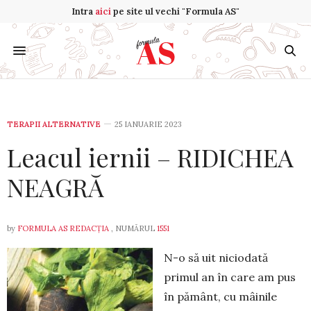
Intra
aici
pe site ul vechi "Formula AS"
TERAPII ALTERNATIVE
25 IANUARIE 2023
Leacul iernii – RIDICHEA
NEAGRĂ
by
FORMULA AS REDACȚIA
, NUMĂRUL
1551
N-o să uit niciodată
primul an în care am pus
în pământ, cu mâinile