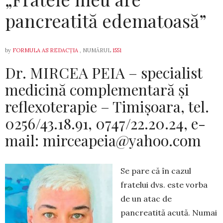
pancreatită edematoasă”
by
FORMULA AS REDACȚIA
, NUMĂRUL
1551
Dr. MIRCEA PEIA – specialist
medicină complementară și
reflexoterapie – Timișoara, tel.
0256/43.18.91, 0747/22.20.24, e-
mail: mirceapeia@yahoo.com
Se pare că în cazul
fratelui dvs. este vorba
de un atac de
pancreatită acută. Numai