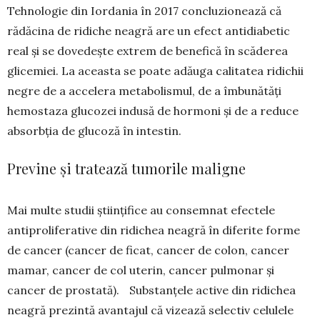
Tehnologie din Iordania în 2017 conclu­zionează că
rădăcina de ridiche neagră are un efect antidiabetic
real și se do­vedește extrem de benefică în scă­derea
glicemiei. La aceasta se poa­te adăuga cali­tatea ridichii
negre de a accelera metabolismul, de a îmbunătăți
hemostaza gluco­zei indusă de hormoni și de a reduce
absorbția de glucoză în intestin.
Previne și tratează tumorile maligne
Mai multe studii științifice au consemnat efectele
antiproliferative din ridi­chea neagră în diferite forme
de cancer (cancer de ficat, cancer de colon, cancer
mamar, cancer de col uterin, cancer pulmonar și
cancer de prostată). Sub­stan­țele active din ridichea
neagră prezintă avantajul că vizează selectiv celulele