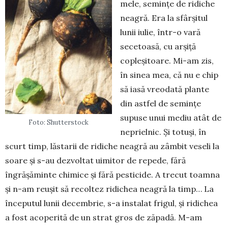
mele, semințe de ridiche
neagră. Era la sfâr­șitul
lunii iulie, într-o vară
secetoasă, cu arșiță
copleșitoare. Mi-am zis,
în sinea mea, că nu e chip
să iasă vreodată plante
din astfel de semințe
supuse unui mediu atât de
Foto: Shutterstock
neprielnic. Și totuși, în
scurt timp, lăstarii de ridiche neagră au zâmbit veseli la
soare și s-au dezvoltat uimitor de repede, fără
îngrășăminte chimice și fără pesticide. A trecut toamna
și n-am reușit să recoltez ridichea neagră la timp… La
începutul lunii decembrie, s-a instalat fri­gul, și ridichea
a fost aco­perită de un strat gros de zăpadă. M-am