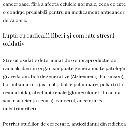
canceroase, fără a afecta celulele normale, ceea ce este
o condiție prealabilă pentru un medicament anticancer
de va­loare.
Luptă cu radicalii liberi și combate stresul
oxidativ
Stresul oxidativ determinat de o suprapro­duc­ție de
radicali liberi în organism poate genera mul­te patologii
grave la om: boli degenerative (Alz­hei­mer și Parkinson),
boli inflamatorii (ast­mul și bo­lile pulmonare, poliartrita
reumatoidă), afec­țiuni renale (glo­merulonefrita acută
sau insu­fici­ența re­na­lă), cancerul, accelerarea
îmbătrânirii etc.
Potrivit studiilor de cercetare, antioxi­danții din ridichea