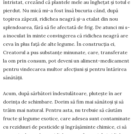
întris­tat, cre­zând că plantele mele au în­ghețat și totul e
pierdut. Nu mică mi-a fost însă bucu­ria când, după
topirea zăpe­zii, ridichea neagră și-a etalat din nou
splendoarea, fără să fie afectată de frig. De a­tunci mi s-
a inoculat în min­te con­vingerea că ridichea neagră are
ceva în plus față de alte legume. În construc­ția ei,
Creatorul a pus sub­stanțe mi­nunate, care, trans­fe­rate
la om prin consum, pot deveni un ali­ment-medica­ment
pentru vindecarea multor afec­țiuni și pentru întărirea
sănătății.
Acum, după sărbători îndestulătoare, plutește în aer
dorința de schimbare. Dorim să fim mai sănătoși și să
trăim mai natural. Pentru asta, nu trebuie să căutăm
fructe și legume exotice, care adesea sunt contaminate
cu reziduuri de pesticide și îngrășăminte chimice, ci să