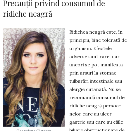
Precauții privind consumul de
ridiche neagră
Ridichea neagră este, în
prin­cipiu, bine tole­rată de
organism. Efectele
adverse sunt rare, dar
uneori se pot manifesta
prin arsuri la stomac,
tulburări intestinale sau
alergie cutanată. Nu se
recomandă consumul de
ridiche neagră persoa­
nelor care au ulcer
gastric sau care au căile
biliare obstrucționate de