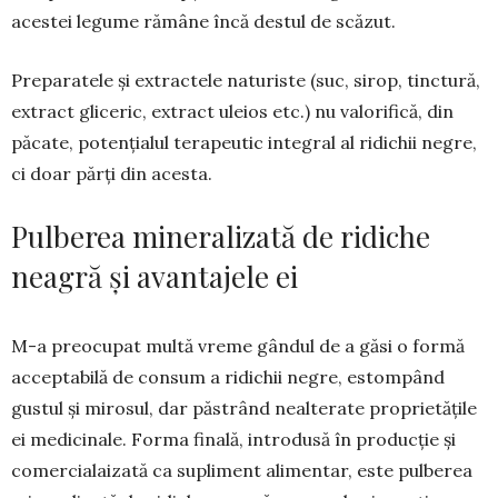
acestei legume ră­mâne încă destul de scă­zut.
Preparatele și extrac­tele naturiste (suc, sirop, tinctură,
extract gliceric, extract uleios etc.) nu valorifică, din
păcate, potențialul terapeutic in­tegral al ridichii negre,
ci doar părți din acesta.
Pulberea mineralizată de ridiche
neagră și avantajele ei
M-a preocupat multă vreme gândul de a găsi o formă
acceptabilă de consum a ridichii negre, estompând
gustul și mirosul, dar păstrând nealte­rate proprietățile
ei medicinale. Forma finală, introdusă în producție și
comercialaizată ca supli­ment alimentar, este pul­berea