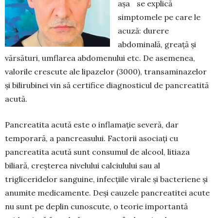
așa se explică
simptomele pe care le
acuză: durere
abdominală, greață și
vărsături, umflarea abdomenului etc. De asemenea,
valorile crescute ale lipazelor (3000), transaminazelor
și bilirubinei vin să certifice diagnos­ticul de pancreatită
acută.
Pancreatita acută este o inflamație severă, dar
temporară, a pancreasului. Factorii aso­ciați cu
pancreatita acută sunt consumul de alcool, litiaza
biliară, creșterea nivelului calciulului sau al
trigliceridelor sanguine, infecțiile virale și bac­teriene și
anumite medicamente. Deși cauzele pancreatitei acute
nu sunt pe deplin cunoscute, o teorie importantă