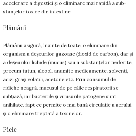
accelerare a diges­tiei și o eliminare mai ra­pi­dă a sub­
stanțelor toxice din intestine.
Plămâni
Plămânii asigură, înainte de toate, o eliminare din
organism a deșeurilor gazoase (dioxid de carbon), dar și
a deșeurilor lichide (mucus) sau a substanțelor nedorite,
precum tutun, alcool, anu­mite medicamente, solvenți,
acizi grași volatili, acetone etc. Prin consumul de
ridiche neagră, mucusul de pe căile respiratorii se
subțiază, iar bacteriile și virusurile patogene sunt
anihilate, fapt ce permite o mai bună circulație a aerului
și o eliminare treptată a toxinelor.
Piele