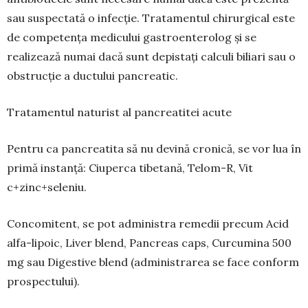
sau suspectată o infecție. Tratamentul chirur­gical este
de competența medicului gastro­enterolog și se
realizează numai dacă sunt depistați calculi biliari sau o
obstrucție a ductului pancreatic.
Tratamentul naturist al pancreatitei acute
Pentru ca pancreatita să nu devină cronică, se vor lua în
primă instanță: Ciuperca tibetană, Telom-R, Vit
c+zinc+seleniu.
Concomitent, se pot administra remedii pre­cum Acid
alfa-lipoic, Liver blend, Pancreas caps, Curcumina 500
mg sau Digestive blend (adminis­trarea se face conform
prospectului).