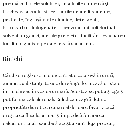
preună cu fibrele solubile și insolubile captează și
blochează alcoolul și re­ziduurile de medica­men­te,
pesticide, îngrășă­min­te chimice, deter­genți,
hidrocarburi halo­genate, dibenzofurani po­liclo­ri­naţi,
solvenţi organici, metale grele etc., facilitând evacuarea
lor din organism pe cale fecală sau urinară.
Rinichi
Când se regăsesc în concentrație excesivă în urină,
anumite substanțe toxice din sânge for­mează cristale
în rinichi sau în vezica urinară. Acestea se pot agrega și
pot forma calculi renali. Ridichea neagră deține
proprietăți diuretice remarcabile, care favorizează
creșterea fluxului urinar și împiedică formarea
calculilor renali, sau dacă aceștia sunt deja prezenți,