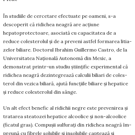
În studiile de cercetare efectuate pe oameni, s-a
descoperit că ridichea neagră are acțiune
hepatoprotectoare, asociată cu capacitatea de a
reduce colesterolul și de a preveni astfel formarea litia­
zelor biliare. Doctorul Ibrahim Guillermo Castro, de la
Uni­versitatea Națională Autonomă din Mexic, a
demonstrat prin­tr-un studiu științific experimental că
ridichea neagră dezinte­grează calculii biliari de coles­
terol din vezica biliară, ajută funcțiile biliare și hepatice
și reduce co­lesterolul din sânge.
Un alt efect benefic al ridi­chii negre este prevenirea și
tra­tarea steatozei hepatice al­coolice și non-alcoolice
(ficatul gras). Compușii sulfurați din ridichea neagră îm­
preună cu fibrele solubile și insolubile captează și