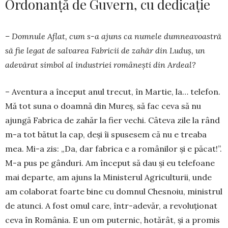
Ordonanță de Guvern, cu dedicație
– Domnule Aflat, cum s-a ajuns ca numele dumneavoastră
să fie legat de salvarea Fabricii de zahăr din Luduș, un
adevărat simbol al industriei românești din Ardeal?
– Aventura a început anul trecut, în Martie, la… telefon.
Mă tot suna o doamnă din Mureș, să fac ceva să nu
ajungă Fabrica de zahăr la fier vechi. Câ­teva zile la rând
m-a tot bătut la cap, deși îi spusesem că nu e treaba
mea. Mi-a zis: „Da, dar fabrica e a ro­mânilor și e păcat!”.
M-a pus pe gânduri. Am în­ceput să dau și eu telefoane
mai departe, am ajuns la Ministerul Agriculturii, unde
am colaborat foarte bine cu domnul Chesnoiu, ministrul
de atunci. A fost omul care, într-adevăr, a re­voluționat
ceva în Ro­mânia. E un om puternic, hotărât, și a pro­mis