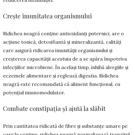
reducerea inflamației.
Crește imunitatea organismului
Ridichea neagră conține antioxidanți puter­nici, are o
acțiune tonică, detoxifiantă şi mine­ralizantă, calități
care asigură ridicarea imunității organismului şi
creșterea capacității acestuia de a se apăra împotriva
infecţiilor microbiene. În ace­laşi timp, inhibă alergiile şi
eczemele alimen­tare și reglează digestia. Ridichea
neagră este recomandată că aliment funcțional, cu
potențial imunomodulator.
Combate constipația și ajută la slăbit
Prin cantitatea ridicată de fibre și substanțe amare pe
care le conține, ridichea neagră norma­lizează tranzitul