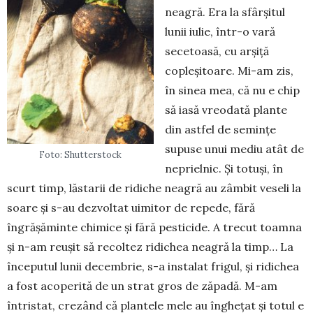
neagră. Era la sfâr­șitul
lunii iulie, într-o vară
secetoasă, cu arșiță
copleșitoare. Mi-am zis,
în sinea mea, că nu e chip
să iasă vreodată plante
din astfel de semințe
supuse unui mediu atât de
Foto: Shutterstock
neprielnic. Și totuși, în
scurt timp, lăstarii de ridiche neagră au zâmbit veseli la
soare și s-au dezvoltat uimitor de repede, fără
îngrășăminte chimice și fără pesticide. A trecut toamna
și n-am reușit să recoltez ridichea neagră la timp… La
începutul lunii decembrie, s-a instalat fri­gul, și ridichea
a fost aco­perită de un strat gros de zăpadă. M-am
întris­tat, cre­zând că plantele mele au în­ghețat și totul e