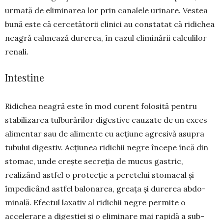
urmată de eli­minarea lor prin canalele urinare. Vestea
bună este că cercetătorii clinici au constatat că ridichea
neagră calmează durerea, în cazul eliminării cal­culilor
renali.
Intestine
Ridichea neagră este în mod curent folosită pentru
stabilizarea tulburărilor digestive cauzate de un exces
alimentar sau de ali­mente cu acțiune agresivă asupra
tubului digestiv. Acțiunea ridichii negre începe încă din
stomac, un­de crește secreția de mucus gas­tric,
realizând astfel o protecție a pere­telui stomacal și
împedicând astfel balonarea, greața și durerea abdo­
minală. Efectul laxativ al ri­di­chii negre permite o
accelerare a diges­tiei și o eliminare mai ra­pi­dă a sub­