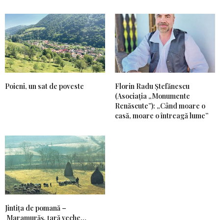
Poieni, un sat de poveste
Florin Radu Ștefănescu
(Asociația „Monumente
Renăscute”): „Când moare o
casă, moare o întreagă lume”
Jintiţa de pomană –
Maramurăş, ţară veche…