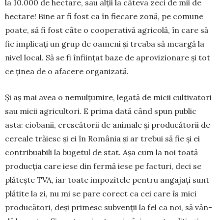
la 10.000 de hectare, sau alții la câteva zeci de mii de
hectare! Bine ar fi fost ca în fiecare zonă, pe co­mu­ne
poate, să fi fost câte o coo­pe­ra­tivă agricolă, în care să
fie im­plicați un grup de oameni și treaba să meargă la
nivel local. Să se fi înființat baze de aprovizionare și tot
ce ținea de o afacere organizată.
Și aș mai avea o nemulțumire, legată de micii cultivatori
sau micii agricultori. E prima dată când spun public
asta: ciobanii, crescătorii de animale și producătorii de
cereale trăiesc și ei în România și ar trebui să fie și ei
contribuabili la bugetul de stat. Așa cum la noi toată
pro­duc­ția care iese din fermă iese pe fac­turi, deci se
plătește TVA, iar toate im­pozitele pentru angajați sunt
plătite la zi, nu mi se pare co­rect ca cei care îs mici
pro­du­că­tori, deși pri­mesc subvenții la fel ca noi, să vân­