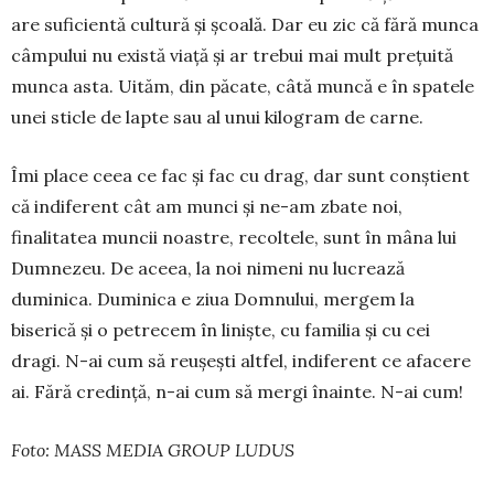
are suficientă cultură și școală. Dar eu zic că fără munca
câmpului nu există viață și ar trebui mai mult prețuită
munca asta. Uităm, din păcate, câtă muncă e în spatele
unei sticle de lapte sau al unui kilogram de carne.
Îmi place ceea ce fac și fac cu drag, dar sunt conștient
că indiferent cât am munci și ne-am zbate noi,
finalitatea muncii noastre, recoltele, sunt în mâ­na lui
Dumnezeu. De aceea, la noi nimeni nu lu­crează
duminica. Duminica e ziua Domnului, mer­gem la
biserică și o petrecem în liniște, cu familia și cu cei
dragi. N-ai cum să reușești altfel, indiferent ce afacere
ai. Fără credință, n-ai cum să mergi îna­inte. N-ai cum!
Foto: MASS MEDIA GROUP LUDUS