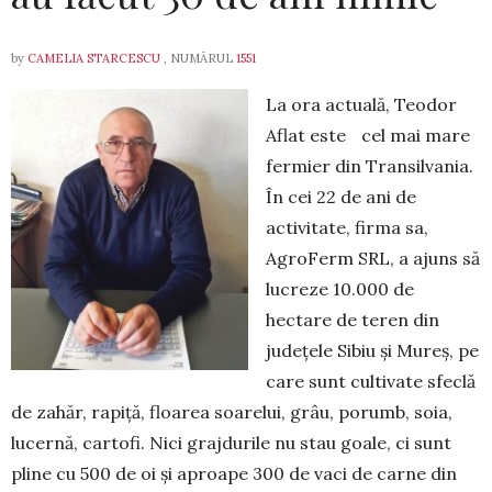
by
CAMELIA STARCESCU
, NUMĂRUL
1551
La ora actuală, Teodor
Aflat este cel mai mare
fermier din Transilvania.
În cei 22 de ani de
activitate, firma sa,
AgroFerm SRL, a ajuns să
lucreze 10.000 de
hectare de teren din
județele Sibiu și Mureș, pe
care sunt cultivate sfeclă
de zahăr, rapiță, floarea soarelui, grâu, porumb, soia,
lucernă, cartofi. Nici grajdurile nu stau goale, ci sunt
pline cu 500 de oi și aproape 300 de vaci de carne din