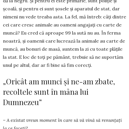
dă la negru. Și pentru ei este pri­mărie, sunt poliție și
școală, și pen­tru ei sunt șosele și apa­ratul de stat, dar
nimeni nu vede treaba asta. La fel, mă întreb: câți dintre
cei ca­re cresc animale au oameni angajați cu carte de
mun­­­că? Eu cred că aproape 99 la sută nu au. În fer­ma
noastră, și oamenii care lucrează la animale au carte de
muncă, au bonuri de masă, suntem la zi cu toate plățile
la stat. E loc de toți pe pământ, trebuie să ne suportăm
unul pe altul, dar ar fi bine să fim corecți.
„Oricât am munci și ne-am zbate,
recoltele sunt în mâna lui
Dumnezeu”
– A existat vreun moment în care să vă vină să renunțați
la ce faceți?