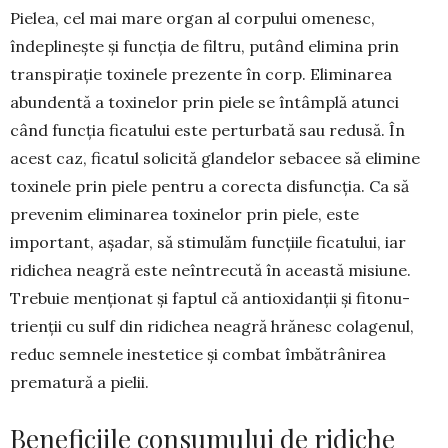
Pielea, cel mai mare organ al corpului ome­nesc,
îndeplinește și funcția de filtru, putând elimina prin
transpirație toxinele prezente în corp. Eliminarea
abundentă a toxinelor prin piele se întâmplă atunci
când funcția ficatului este pertur­bată sau redusă. În
acest caz, ficatul solicită glan­delor sebacee să elimine
toxinele prin piele pentru a corecta disfuncția. Ca să
prevenim eli­mi­narea toxinelor prin piele, este
important, așadar, să stimulăm funcțiile ficatului, iar
ridichea neagră este neîntrecută în această misiune.
Tre­buie menționat și faptul că antioxidanții și fitonu­
trienții cu sulf din ridichea neagră hrănesc cola­ge­nul,
reduc semnele inestetice și combat îmbă­trânirea
prematură a pielii.
Beneficiile consumului de ridiche