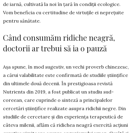
de iarnă, cultivată la noi în țară în condiții ecologice.
Vom beneficia cu certitudine de virtuțile ei neprețuite
pentru sănătate.
Când consumăm ridiche neagră,
doctorii ar trebui să ia o pauză
Așa spune, în mod sugestiv, un vechi proverb chinezesc,
a cărui valabilitate este confirmată de studiile științifice
din ultimele două decenii. În prestigioasa revistă
Nutrients din 2019, a fost publicat un studiu sud-
coreean, care cuprinde o sin­teză a principalelor
cercetări științifice reali­zate asupra ridichii negre. Din
studiile de cer­cetare și din experiența terapeutică de
câteva milenii, aflăm că ridichea neagră exercită acțiuni