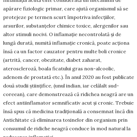
Inflamația acută este considerată un mecanism de
apărare fiziologic primar, care ajută orga­nismul să se
protejeze pe termen scurt împotriva infecțiilor,
arsurilor, substanțelor chimice toxice, alergenilor sau
altor stimuli nocivi. O inflamație necontrolată și de
lungă durată, numită inflamație cronică, poate acționa
însă ca un factor cauzator pentru multe boli cronice
(artrită, cancer, obezi­tate, diabet zaharat,
ateroscleroză, boala ficatului gras non-alcoolic,
adenom de prostată etc.). În anul 2020 au fost publicate
două studii științifice, (unul indian, iar celălalt sud-
coreean), care de­mon­strează că ridichea neagră are un
efect anti­inflamator semnificativ acut și cronic. Trebuie
însă spus că medicina tradițională a consemnat încă din
Antichitate că eliminarea toxinelor din organism prin
consumul de ridiche neagră con­duce în mod natural la