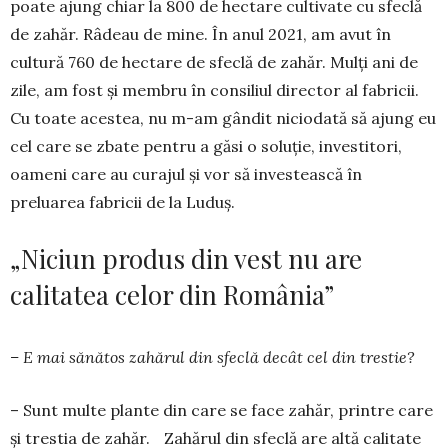
poate ajung chiar la 800 de hectare cultivate cu sfeclă
de zahăr. Râdeau de mine. În anul 2021, am avut în
cultură 760 de hec­tare de sfeclă de zahăr. Mulți ani de
zile, am fost și membru în consiliul di­rector al fabricii.
Cu toate acestea, nu m-am gândit niciodată să ajung eu
cel ca­re se zbate pentru a găsi o soluție, investitori,
oameni care au curajul și vor să investească în
preluarea fabricii de la Luduș.
„Niciun produs din vest nu are
calitatea celor din România”
– E mai sănătos zahărul din sfeclă decât cel din trestie?
– Sunt multe plante din care se face zahăr, prin­tre care
și trestia de zahăr. Zahărul din sfeclă are al­tă calitate