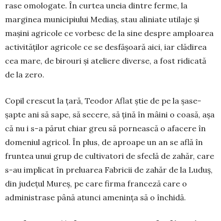
rase omologate. În curtea uneia dintre ferme, la
marginea municipiului Mediaș, stau aliniate utilaje și
mașini agricole ce vorbesc de la sine despre am­ploarea
activităților agricole ce se desfășoară aici, iar clădirea
cea mare, de birouri și ateliere diverse, a fost ridicată
de la zero.
Copil crescut la țară, Teodor Aflat știe de pe la șase-
șapte ani să sape, să secere, să țină în mâini o coasă, așa
că nu i s-a părut chiar greu să pornească o afacere în
domeniul agricol. În plus, de aproape un an se află în
fruntea unui grup de cultivatori de sfeclă de zahăr, care
s-au implicat în preluarea Fa­bricii de zahăr de la Luduș,
din județul Mureș, pe care firma franceză care o
administrase până atunci amenința să o închidă.