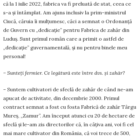
că la 1 iulie 2022, fabrica va fi pre­luată de stat, ceea ce
s-a și în­tâmplat. Am ajuns inclusiv la prim-ministrul
Ciu­că, căruia îi mulțumesc, căci a semnat o Ordo­nanță
de Guvern cu „dedicație” pentru Fabrica de zahăr din
Lu­duș. Sunt primul român care a primit o astfel de
„dedicație” gu­vernamentală, și nu pentru binele meu
personal!
– Sunteți fermier. Ce legătură este între dvs. și zahăr?
– Suntem cultivatori de sfeclă de zahăr de când ne-am
apucat de activitate, din decembrie 2000. Primul
contract semnat a fost cu fosta Fabrică de zahăr Târgu
Mureș, „Zamur”. Am început atunci cu 20 de hectare de
sfeclă și le-am zis directorilor că, în câțiva ani, voi fi cel
mai mare cultivator din Ro­mânia, că voi trece de 500,