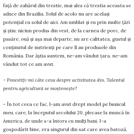
față de zahărul din trestie, mai ales că tres­tia aceasta se
aduce din Brazilia. Solul de acolo nu are același
potențial cu solul de aici. Am umblat și eu prin multe țări
și știu: niciun produs din vest, de la carnea de porc, de
pasăre, ouă și așa mai de­parte, nu are calitatea, gustul și
conți­nu­tul de nu­trienți pe care îl au pro­dusele din
România. Dar ăștia suntem, ne-am vândut ța­ra, ne-am
vândut tot ce am avut.
– Povestiți-mi câte ceva des­pre activitatea dvs. Talentul
pentru agricultură se moște­neș­te?
– În tot ceea ce fac, l-am avut drept model pe bunicul
meu, care, la începutul seco­lului 20, plecase la muncă în
America, de unde s-a întors cu mulți bani. I-a
gospodărit bine, era singurul din sat care avea batoză,