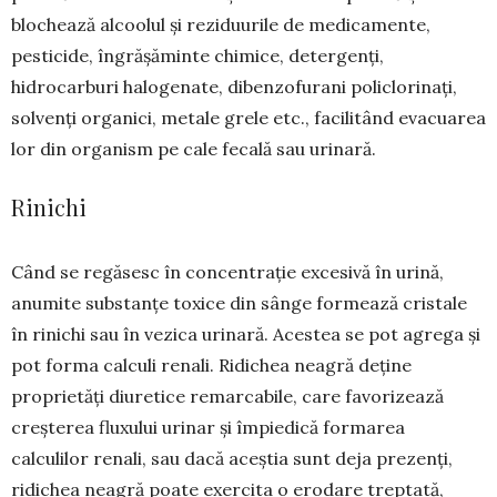
blochează alcoolul și re­ziduurile de medica­men­te,
pesticide, îngrășă­min­te chimice, deter­genți,
hidrocarburi halo­genate, dibenzofurani po­liclo­ri­naţi,
solvenţi organici, metale grele etc., facilitând evacuarea
lor din organism pe cale fecală sau urinară.
Rinichi
Când se regăsesc în concentrație excesivă în urină,
anumite substanțe toxice din sânge for­mează cristale
în rinichi sau în vezica urinară. Acestea se pot agrega și
pot forma calculi renali. Ridichea neagră deține
proprietăți diuretice remarcabile, care favorizează
creșterea fluxului urinar și împiedică formarea
calculilor renali, sau dacă aceștia sunt deja prezenți,
ridichea neagră poate exercita o erodare treptată,