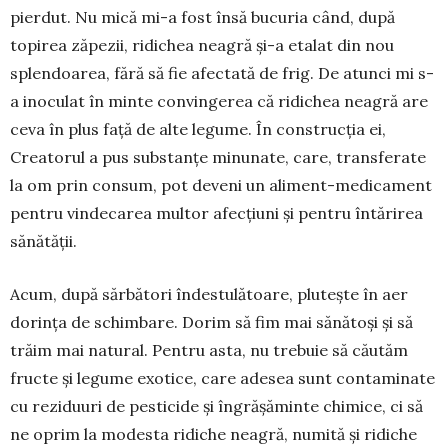
pierdut. Nu mică mi-a fost însă bucu­ria când, după
topirea zăpe­zii, ridichea neagră și-a etalat din nou
splendoarea, fără să fie afectată de frig. De a­tunci mi s-
a inoculat în min­te con­vingerea că ridichea neagră are
ceva în plus față de alte legume. În construc­ția ei,
Creatorul a pus sub­stanțe mi­nunate, care, trans­fe­rate
la om prin consum, pot deveni un ali­ment-medica­ment
pentru vindecarea multor afec­țiuni și pentru întărirea
sănătății.
Acum, după sărbători îndestulătoare, plutește în aer
dorința de schimbare. Dorim să fim mai sănătoși și să
trăim mai natural. Pentru asta, nu trebuie să căutăm
fructe și legume exotice, care adesea sunt contaminate
cu reziduuri de pesticide și îngrășăminte chimice, ci să
ne oprim la mo­desta ridiche neagră, numită și ridiche