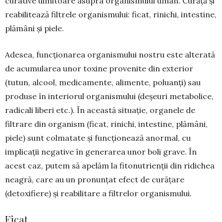
curative uimitoare asupra organismului uman. Curăță și
reabilitează filtrele organismului: ficat, rinichi, intestine,
plămâni și piele.
Adesea, funcționarea organismului nostru este alterată
de acumularea unor toxine provenite din exterior
(tutun, alcool, medicamente, alimente, poluanți) sau
produse în interiorul organismului (deșeuri metabolice,
radicali liberi etc.). În aceas­tă situație, organele de
filtrare din organism (ficat, rinichi, intestine, plămâni,
piele) sunt colmatate și funcționează anormal, cu
implicații negative în generarea unor boli grave. În
acest caz, putem să apelăm la fitonutrienții din ridichea
neagră, care au un pronunțat efect de curățare
(detoxifiere) și reabilitare a filtrelor organismului.
Ficat