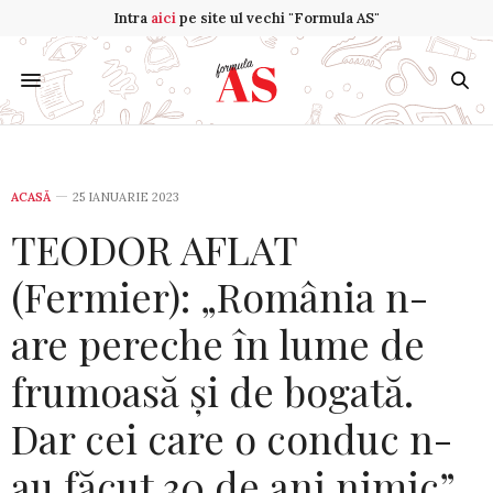
Intra
aici
pe site ul vechi "Formula AS"
ACASĂ
25 IANUARIE 2023
TEODOR AFLAT
(Fermier): „România n-
are pereche în lume de
frumoasă și de bogată.
Dar cei care o conduc n-
au făcut 30 de ani nimic”