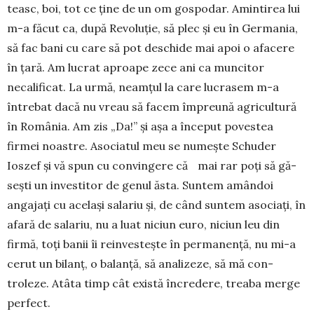
teasc, boi, tot ce ține de un om gos­podar. Amintirea lui
m-a făcut ca, după Revoluție, să plec și eu în Ger­mania,
să fac bani cu care să pot deschide mai apoi o afacere
în țară. Am lucrat aproa­pe zece ani ca mun­citor
necalificat. La ur­mă, neam­țul la care lucrasem m-a
întrebat dacă nu vreau să facem împreună agricultură
în Româ­nia. Am zis „Da!” și așa a în­ceput povestea
firmei noastre. Aso­ciatul meu se numește Schuder
Ioszef și vă spun cu con­vingere că mai rar poți să gă­
sești un investitor de genul ăsta. Suntem amândoi
angajați cu ace­lași salariu și, de când suntem aso­ciați, în
afară de salariu, nu a luat niciun euro, niciun leu din
firmă, toți banii îi re­in­vestește în permanență, nu mi-a
cerut un bi­lanț, o balanță, să analizeze, să mă con­
troleze. Atâta timp cât exis­tă încredere, treaba merge
perfect.