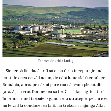
Fabrica de zahăr Luduș
– Sincer să fiu, dacă ar fi să o iau de la început, ținând
cont de ceea ce văd acum, de câtă lume slabă condu­ce
România, aproape că-mi pare rău că n-am plecat din
țară. Așa a vrut Dumnezeu să fie. Ca să faci agri­cul­tură,
în primul rând trebuie o gândire, o strategie, pe care eu
nu le văd la conducerea țării: nu trebuia să ajungă Aflat