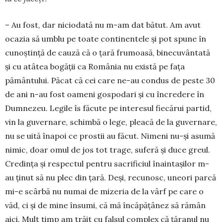
– Au fost, dar niciodată nu m-am dat bătut. Am avut
ocazia să umblu pe toate continentele și pot spune în
cunoștință de cauză că o țară frumoasă, binecuvântată
și cu atâtea bogății ca România nu există pe fața
pământului. Păcat că cei care ne-au condus de peste 30
de ani n-au fost oameni gospo­dari și cu încredere în
Dumnezeu. Legile îs făcute pe interesul fiecărui partid,
vin la guvernare, schim­bă o lege, pleacă de la guvernare,
nu se uită îna­poi ce prostii au făcut. Nimeni nu-și asumă
nimic, doar omul de jos tot trage, suferă și duce greul.
Credința și respectul pentru sacrificiul înaintașilor m-
au ținut să nu plec din țară. Deși, recunosc, uneori parcă
mi-e scârbă nu numai de mizeria de la vârf pe care o
văd, ci și de mine însumi, că mă încăpățânez să rămân
aici. Mult timp am trăit cu falsul complex că țăranul nu