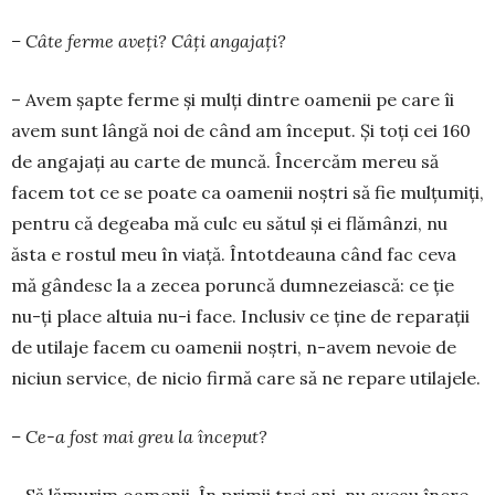
– Câte ferme aveți? Câți an­gajați?
– Avem șapte ferme și mulți dintre oamenii pe care îi
avem sunt lângă noi de când am în­ceput. Și toți cei 160
de angajați au carte de muncă. Încercăm me­reu să
facem tot ce se poate ca oamenii noștri să fie mulțumiți,
pentru că degeaba mă culc eu sătul și ei flămânzi, nu
ăsta e rostul meu în viață. Întot­deauna când fac ceva
mă gândesc la a zecea poruncă dum­nezeiască: ce ție
nu-ți place altuia nu-i face. Inclusiv ce ține de reparații
de utilaje facem cu oamenii noș­tri, n-avem nevoie de
niciun service, de nicio firmă care să ne repare utilajele.
– Ce-a fost mai greu la început?