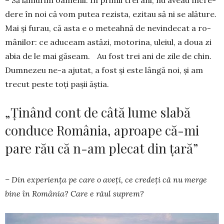
– Să lămurim oamenii. În primii trei ani, nu aveau încre­
dere în noi că vom putea re­zista, ezitau să ni se alăture.
Mai și furau, că asta e o me­teah­nă de nevindecat a ro­
mâ­nilor: ce adu­ceam astăzi, mo­torina, uleiul, a doua zi
abia de le mai găseam. Au fost trei ani de zile de chin.
Dumnezeu ne-a ajutat, a fost și este lângă noi, și am
trecut peste toți pașii ăștia.
„Ținând cont de câtă lume slabă
conduce România, aproape că-mi
pare rău că n-am plecat din țară”
– Din experiența pe care o aveți, ce credeți că nu merge
bine în România? Care e răul suprem?